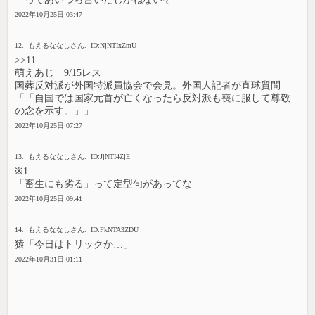
2022年10月25日 03:47
12. もえるななしさん. ID:NjNTIxZmU
>>11
萌えあじ 9/15レス
国葬反対派が外国特派員協会で会見。外国人記者が直球質問
「「自国では国家元首が亡くなったら反対派も喪に服して尊敬
の念を示す。」」
2022年10月25日 07:27
13. もえるななしさん. ID:JjNTI4ZjE
※1
「畜生にも劣る」って定型句があってな
2022年10月25日 09:41
14. もえるななしさん. ID:FkNTA3ZDU
猿「今日はトリックか…」
2022年10月31日 01:11