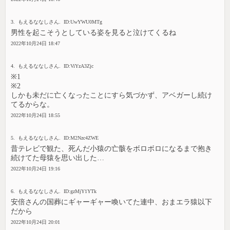
3. もえるななしさん. ID:UwYWU0MTg
男性を起こそうとしている姿を見ると泣けてくるね
2022年10月24日 18:47
4. もえるななしさん. ID:ViYzA3Zjc
※1
※2
しかも未だに亡くなったことにすら気づかず、アベガーし続け
てるからな。
2022年10月24日 18:55
5. もえるななしさん. ID:M2Nzc4ZWE
昔テレビで観た、死んだ小猿の亡骸をボロボロになるまで抱き
続けてた母猿を思い出した…
2022年10月24日 19:16
6. もえるななしさん. ID:gzMjY1YTk
安倍さんの国葬にギャーギャー喚いてた連中、おまエラ猿以下
だから
2022年10月24日 20:01