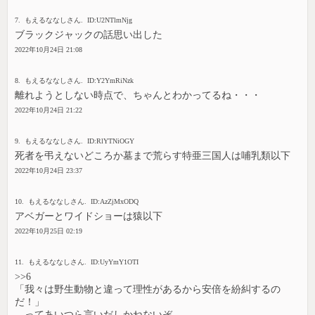
7. もえるななしさん. ID:U2NTlmNjg
ブラックジャックの話思い出した
2022年10月24日 21:08
8. もえるななしさん. ID:Y2YmRiNzk
離れようとしない時点で、ちゃんとわかってるね・・・
2022年10月24日 21:22
9. もえるななしさん. ID:RlYTNiOGY
死者を弔えないどころか墓まで荒らす特亜三国人は哺乳類以下
2022年10月24日 23:37
10. もえるななしさん. ID:AzZjMxODQ
アベガーとワイドショーは猿以下
2022年10月25日 02:19
11. もえるななしさん. ID:UyYmY1OTI
>>6
「我々は野生動物と違って理性があるから安倍を紛糾するの
だ！」
ってあいつら言いだしかねないぞ