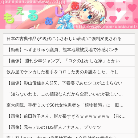
日本の古典作品が”現代にふさわしい表現”に強制変更される事態が進行中、今の価値観に照らせば……
【動画】へずまりゅう議員、熊本地震被災地で冷感ポンチョ配布 → 被災民の衝撃の反応がコチラ → ｗｗｗｗｗｗｗｗｗｗｗｗｗｗｗｗ
【画像】 週刊少年ジャンプ、「ロクのおかしな家」とかいう微妙な漫画を巻頭カラーにしたせいで100万部切る
飲み屋でケンカした相手をコロした男の弁護をした。そして数年後、因果応報を思わせる出来事が…
【画像】影山優佳さん(25)、下着姿であたシコが止まらない
「知らないわよ、この値段なんだから全部いいのが欲しいの」イチゴ売り場で言い返された話
京大病院、手術ミスで50代女性患者を「植物状態」に 脳腫瘍摘出手術で腫瘍の無い部位を摘出してしまう
【画像】前田敦子さん、脚が長すぎるｗｗｗｗｗｗｗ 【Pickup07091615】
【画像】元モデルのTBS新人アナさん、プリケツ