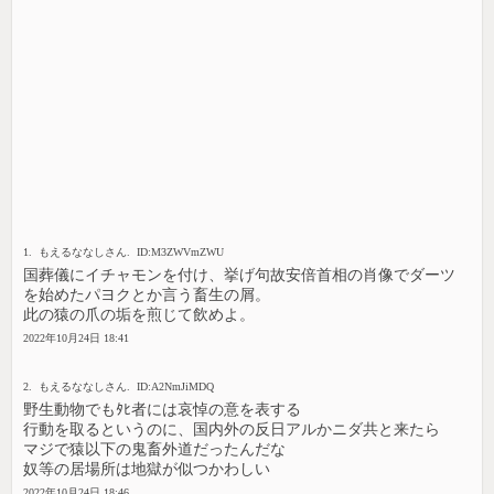
1. もえるななしさん. ID:M3ZWVmZWU
国葬儀にイチャモンを付け、挙げ句故安倍首相の肖像でダーツ
を始めたパヨクとか言う畜生の屑。
此の猿の爪の垢を煎じて飲めよ。
2022年10月24日 18:41
2. もえるななしさん. ID:A2NmJiMDQ
野生動物でもﾀﾋ者には哀悼の意を表する
行動を取るというのに、国内外の反日アルかニダ共と来たら
マジで猿以下の鬼畜外道だったんだな
奴等の居場所は地獄が似つかわしい
2022年10月24日 18:46