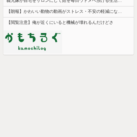
義兄嫁が自宅をサロンにして姪を毎日ウトメへ預ける生活に。数年後、そのツケが一気に回ってきて…
【朗報】かわいい動物の動画がストレス・不安の軽減になる可能性。英大学の研究で実証
【閲覧注意】俺が近くにいると機械が壊れるんだけどさ