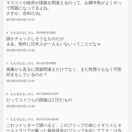
マスコミや政府が国旗を間違えるのって、お隣半島がよくやっ
て問題になってるよね。
さすが、在BSだね。
2022年10月23日 14:53
4. もえるななしさん. ID:M4OTc3Mjk
誰かチェックしそうなものだが…
まあ、制作に日本人が一人もいないってことだなｗ
2022年10月23日 15:00
5. もえるななしさん. ID:AzYTFiNDE
画像から見るに国旗間違えだけでなく、また性懲りもなく円安
叩きをしているのか？
2022年10月23日 15:03
6. もえるななしさん. ID:Y5MWU1OTY
だってコイツらの国旗は🇰🇷だもの
2022年10月23日 15:09
7. もえるななしさん. ID:UwY2EwZGM
これツイッターで調べると、このフリップの前にイギリスとオ
ーストラリアが載った最低賃金のフリップを出しててそこは合