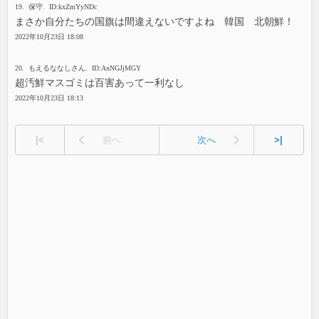
19. 保守. ID:kxZmYyNDc
まさか自分たちの国旗は間違えないですよね 韓国 北朝鮮！
2022年10月23日 18:08
20. もえるななしさん. ID:AxNGJjMGY
超汚鮮マスゴミは百害あって一利なし
2022年10月23日 18:13
|<
前へ
次へ
>|