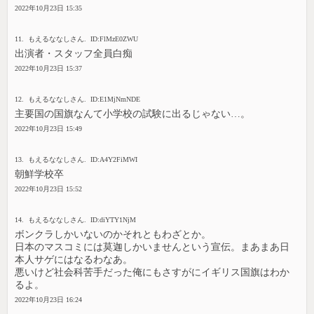
2022年10月23日 15:35
11. もえるななしさん. ID:FlMzE0ZWU
出演者・スタッフ全員白痴
2022年10月23日 15:37
12. もえるななしさん. ID:E1MjNmNDE
主要国の国旗なんて小学校の試験に出るじゃない…。
2022年10月23日 15:49
13. もえるななしさん. ID:A4Y2FiMWI
朝鮮学校卒
2022年10月23日 15:52
14. もえるななしさん. ID:diYTY1NjM
ボンクラしかいないのかそれともわざとか。
日本のマスコミには莫迦しかいませんという宣伝。まあまあ日
本人サゲにはなるわなあ。
悪いけど社会科苦手だった俺にもさすがにイギリス国旗はわか
るよ。
2022年10月23日 16:24