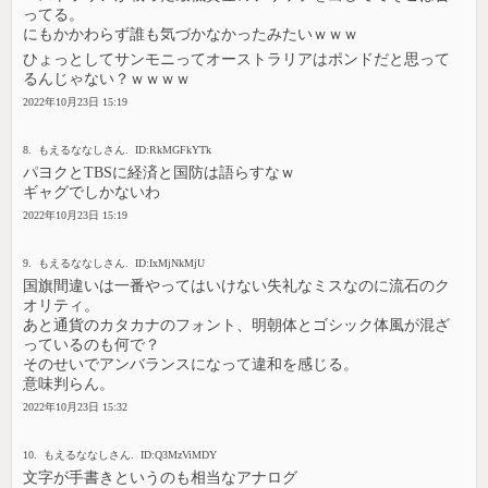
ってる。
にもかかわらず誰も気づかなかったみたいｗｗｗ
ひょっとしてサンモニってオーストラリアはポンドだと思って
るんじゃない？ｗｗｗｗ
2022年10月23日 15:19
8. もえるななしさん. ID:RkMGFkYTk
パヨクとTBSに経済と国防は語らすなｗ
ギャグでしかないわ
2022年10月23日 15:19
9. もえるななしさん. ID:IxMjNkMjU
国旗間違いは一番やってはいけない失礼なミスなのに流石のク
オリティ。
あと通貨のカタカナのフォント、明朝体とゴシック体風が混ざ
っているのも何で？
そのせいでアンバランスになって違和を感じる。
意味判らん。
2022年10月23日 15:32
10. もえるななしさん. ID:Q3MzViMDY
文字が手書きというのも相当なアナログ