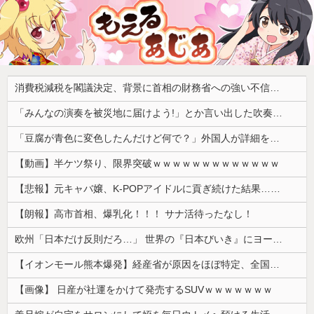
消費税減税を閣議決定、背景に首相の財務省への強い不信と人事介入の示唆 歴代政権に増税を主導してきた財務省、高市内閣に完全敗北
「みんなの演奏を被災地に届けよう!」とか言い出した吹奏楽部の顧問、だが泊まる場所やご飯は現地のお寺とかホテルとか……
「豆腐が青色に変色したんだけど何で？」外国人が詳細を知りたがった日本のモノ特集
【動画】半ケツ祭り、限界突破ｗｗｗｗｗｗｗｗｗｗｗｗｗ
【悲報】元キャバ嬢、K-POPアイドルに貢ぎ続けた結果……
【朗報】高市首相、爆乳化！！！ サナ活待ったなし！
欧州「日本だけ反則だろ…」 世界の『日本びいき』にヨーロッパ全土から不満の声
【イオンモール熊本爆発】経産省が原因をほぼ特定、全国の大規模施設でガス供給設備の点検要請にまで発展する事態に・・・
【画像】 日産が社運をかけて発売するSUVｗｗｗｗｗｗｗ