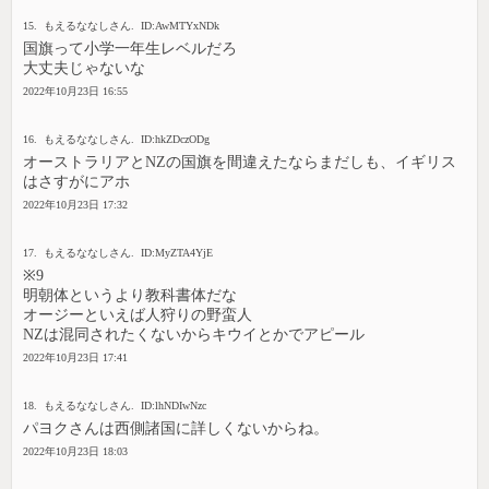
15. もえるななしさん. ID:AwMTYxNDk
国旗って小学一年生レベルだろ
大丈夫じゃないな
2022年10月23日 16:55
16. もえるななしさん. ID:hkZDczODg
オーストラリアとNZの国旗を間違えたならまだしも、イギリス
はさすがにアホ
2022年10月23日 17:32
17. もえるななしさん. ID:MyZTA4YjE
※9
明朝体というより教科書体だな
オージーといえば人狩りの野蛮人
NZは混同されたくないからキウイとかでアピール
2022年10月23日 17:41
18. もえるななしさん. ID:lhNDIwNzc
パヨクさんは西側諸国に詳しくないからね。
2022年10月23日 18:03