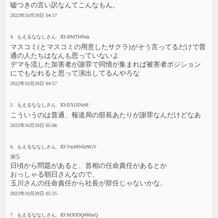
嘘つきの言い訳なんてこんなもん。
2022年10月20日 04:17
4. もえるななしさん. ID:dlMTI4Nzk
マスコミ(とマスコミの用意したサクラ)がそう言ってるだけで普
通の人たちはなんも思っていないよ
デマを流した加害者が謝罪で同情が集まれば被害者ポジション
にでもなれると思って演出してるんやろな
2022年10月20日 04:57
5. もえるななしさん. ID:I5YjJlNzM
こういうのは普通、報道局の部長あたりが謝罪なんだけどなあ
2022年10月20日 05:06
6. もえるななしさん. ID:VmMWIzNGY
※5
日頃から問題があると、首相の任命責任があるとか
おっしゃる朝日さんなので、
玉川さんの任命責任から社長が辞任じゃないかな。
2022年10月20日 05:25
7. もえるななしさん. ID:M3ODQ4MmQ