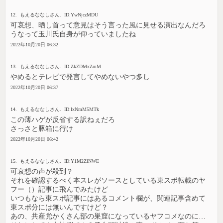
12. もえるななしさん. ID:YwNjczMDU
可哀想、晒し首って意見はそう言った風に見せる演出なんだろ
うなって玉川氏自身が仰っていましたね
2022年10月20日 06:32
13. もえるななしさん. ID:ZkZDMxZmM
やめるとテレビで発言してやめないやつ多し
2022年10月20日 06:37
14. もえるななしさん. ID:IxNmM5MTk
この薄ハゲが反省する訳ねぇだろ
さっさと豚箱に行け
2022年10月20日 06:42
15. もえるななしさん. ID:Y1M2ZlNWE
可哀想の声が殺到？
それを確認するべく本スレがソースとしている東スポ転載のヤ
フー（）記事に飛んでみたけど
いつもなら東スポ記事にはあるコメント欄が、関連記事含めて
東スポ分には無いんですけど？
あの、共産党かくさん部の巣窟になっているヤフコメなのに…