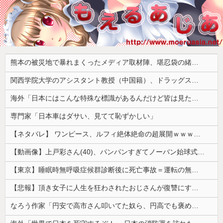
熊本の被災地で暴れまくったメディア取材陣、堪忍袋の緒が切れた地元住民が苦情を寄せまくった結果……
関西学院大学のアシスタント教授（中国籍）、ドラッグストアで現行犯逮捕 万引き容疑
海外「日本にはこんな特殊な標識があるんだけど皆は見たことある？」→「何これめちゃくちゃ可愛いｗｗ」【海外の反応】
専門家「日本車はダサい、見てて恥ずかしい」
【ネタバレ】 ワンピース、ルフィ絶体絶命の超展開ｗｗｗｗｗｗｗｗｗｗｗｗｗｗｗｗｗｗｗｗｗｗｗｗｗｗｗｗｗｗｗｗｗｗｗｗｗｗｗｗｗｗｗｗｗ...
【動画像】上戸彩さん(40)、パンパンすぎてノーバン始球式ならず
【東京】睡眠時無呼吸症候群診断後に死亡事故＝運転の無職男（３４）、独断で治療中断―危険運転致死罪適用も
【悲報】頂き女子に人生を狂わされたおじさんが復讐にすべてを捧げるヱロゲが発売ｗｗｗｗｗ
なろう作家「円安で高市さん叩いてた奴ら、円高でも褒めないのでポジショントーク確定ｗｗｗ」