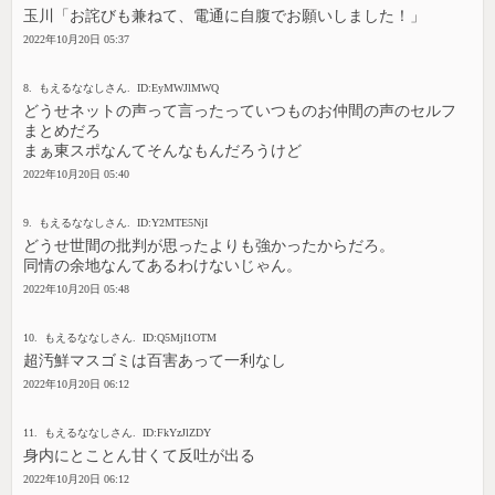
玉川「お詫びも兼ねて、電通に自腹でお願いしました！」
2022年10月20日 05:37
8. もえるななしさん. ID:EyMWJlMWQ
どうせネットの声って言ったっていつものお仲間の声のセルフ
まとめだろ
まぁ東スポなんてそんなもんだろうけど
2022年10月20日 05:40
9. もえるななしさん. ID:Y2MTE5NjI
どうせ世間の批判が思ったよりも強かったからだろ。
同情の余地なんてあるわけないじゃん。
2022年10月20日 05:48
10. もえるななしさん. ID:Q5MjI1OTM
超汚鮮マスゴミは百害あって一利なし
2022年10月20日 06:12
11. もえるななしさん. ID:FkYzJlZDY
身内にとことん甘くて反吐が出る
2022年10月20日 06:12