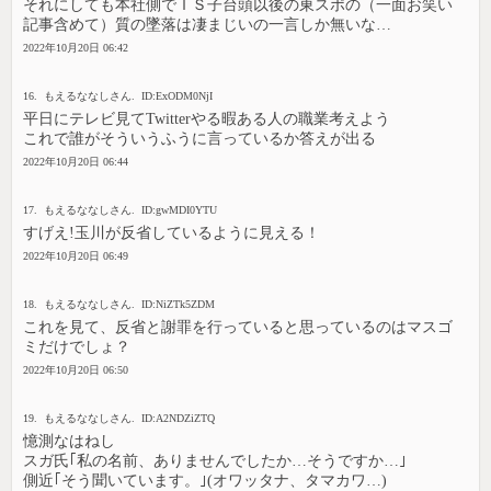
それにしても本社側でＩＳ子台頭以後の東スポの（一面お笑い
記事含めて）質の墜落は凄まじいの一言しか無いな…
2022年10月20日 06:42
16. もえるななしさん. ID:ExODM0NjI
平日にテレビ見てTwitterやる暇ある人の職業考えよう
これで誰がそういうふうに言っているか答えが出る
2022年10月20日 06:44
17. もえるななしさん. ID:gwMDI0YTU
すげえ!玉川が反省しているように見える！
2022年10月20日 06:49
18. もえるななしさん. ID:NiZTk5ZDM
これを見て、反省と謝罪を行っていると思っているのはマスゴ
ミだけでしょ？
2022年10月20日 06:50
19. もえるななしさん. ID:A2NDZiZTQ
憶測なはねし
スガ氏｢私の名前、ありませんでしたか…そうですか…｣
側近｢そう聞いています。｣(オワッタナ、タマカワ…)