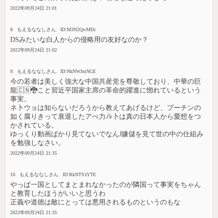
2022年09月24日 21:01
8. もえるななしさん. ID:M3N2QwMDc
DSみたいな白人からの侵略用の友好なのか？
2022年09月24日 21:02
9. もえるななしさん. ID:NkNWJmNGE
今の若者は美しく強大な中国共産党を尊敬しており、中華の巨
龍🇨🇳🐉こと習近平国家主席の革命的躍進に惚れているという
事実。
ネ卜ウョは知らないだろうから教えてあげるけど、プーチンの
如く腐りきって衰退したアべ力ﾉﾚ卜は真の日本人から愛想をつ
かされている。
ゆっくり動画ばかり見てないでなんJ嫌儲を見て世の中の仕組み
を勉強しなさい。
2022年09月24日 21:35
10. もえるななしさん. ID:RkNTYzYTE
やっぱ一国としてまとまれなかったのが隣国って事実をちゃん
と教育したほうがいいと思うわ
正義や道徳は敵にとっては悪用されるものというのもな
2022年09月24日 21:35