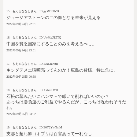
15. もえるななしさん. ID:gyMDFlNTk
ジョージアストーンの二の舞となる未来が見える
2022年09月24日 22:31
16. もえるななしさん. ID:UwMzU1ZTQ
中国を貧乏国家にすることのみを考えるべし。
2022年09月24日 23:01
17. もえるななしさん. ID:I5NGIzNmI
キシダテメエ喧嘩売ってんのか！広島の皆様、特に呉に。
2022年09月25日 00:58
18. もえるななしさん. ID:AxNzJlMTU
石松の墓みたいにハンマ－で叩いて削ればいいのか？
あっちは勝負運のご利益でやるんだが、こっちは呪われそうだ
わ。
2022年09月25日 03:52
19. もえるななしさん. ID:E0Y2YwNmM
支那と超汚鮮ゴキブリは百害あって一利なし