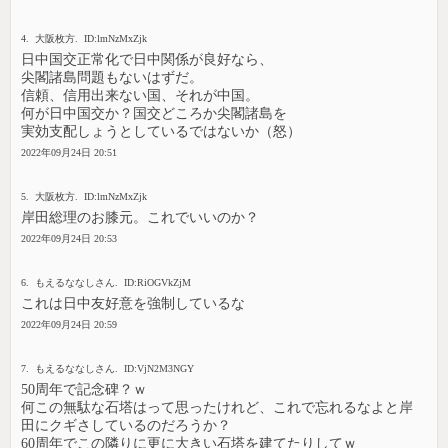
4. 大阪枚方. ID:lmNzMxZjk
日中国交正常化で日中関係が良好なら、
尖閣諸島問題もないはずだ。
信頼、信用出来ない国、それが中国。
何が日中国交か？国交どころか尖閣諸島を
実効支配しょうとしているではないか（怒）
2022年09月24日 20:51
5. 大阪枚方. ID:lmNzMxZjk
岸田総理のお膝元。これでいいのか？
2022年09月24日 20:53
6. もえるななしさん. ID:RiOGVkZjM
これは日中友好意を強制しているな
2022年09月24日 20:59
7. もえるななしさん. ID:VjN2M3NGY
50周年で記念碑？ｗ
何この無駄な石塔はって思ったけれど、これで忘れるなよと岸
田にクギさしているのだろうか？
60周年でこの隣りに更に大きい石塔を建てたりしてｗ