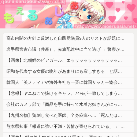
高市内閣の方針に反対した自民党議員9人のリストが話題に、「岩屋はどこへ行った？」との指摘もあるが……
岩手県宮古市議（共産）、赤旗配達中に当て逃げ → 警察から連絡が来て宮古署を訪れ事情聴取
【画像】北朝鮮のビアガール、エッッッッッッッッッッッッッッッッッ！
昭和を代表する女優の晩年があまりにも寂しすぎる！と話題に、自身の子供を餓死する寸前までネグレクトした挙句……
韓国人「英メディアや海外各社も一斉に韓国サッカー協会を巡る過去の不祥事を報道！」→「国際的な信用失墜の危機‥」
【悲報】ヤニねこで抜けるキャラ、74%が一致してしまうｗｗｗｗｗ
会社のカメラ部で「商品を手に持って水着お姉さんがにっこり」を撮影、だがお姉さんは素人アルバイトで親バレした結果……
【九州名物】鶏刺し食べた医師、全身麻痺へ…「死んだほうが良かったと思っていた」
熊本県知事「報道に強い不満・苦情が寄せられている」→TBSの報道特集がまさにそれな件