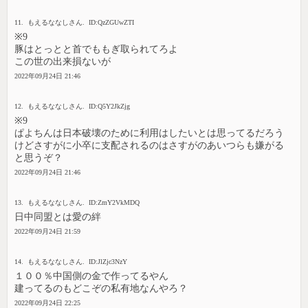
11. もえるななしさん. ID:QzZGUwZTI
※9
豚はとっとと首でももぎ取られてろよ
この世の出来損ないが
2022年09月24日 21:46
12. もえるななしさん. ID:Q5Y2JkZjg
※9
ぱよちんは日本破壊のために利用はしたいとは思ってるだろう
けどさすがに小卒に支配されるのはさすがのあいつらも嫌がる
と思うぞ？
2022年09月24日 21:46
13. もえるななしさん. ID:ZmY2VkMDQ
日中同盟とは愛の絆
2022年09月24日 21:59
14. もえるななしさん. ID:JlZjc3NzY
１００％中国側の金で作ってるやん
建ってるのもどこぞの私有地なんやろ？
2022年09月24日 22:25