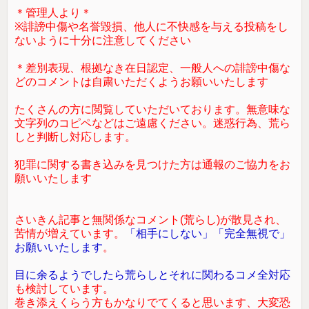
＊管理人より＊
※誹謗中傷や名誉毀損、他人に不快感を与える投稿をし
ないように十分に注意してください
＊差別表現、根拠なき在日認定、一般人への誹謗中傷な
どのコメントは自粛いただくようお願いいたします
たくさんの方に閲覧していただいております。無意味な
文字列のコピペなどはご遠慮ください。迷惑行為、荒ら
しと判断し対応します。
犯罪に関する書き込みを見つけた方は通報のご協力をお
願いいたします
さいきん記事と無関係なコメント(荒らし)が散見され、
苦情が増えています。
「相手にしない」「完全無視で」
お願いいたします
。
目に余るようでしたら荒らしとそれに関わるコメ全対応
も検討しています。
巻き添えくらう方もかなりでてくると思います、大変恐