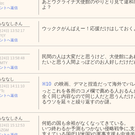
あとウクライナ大使館のやりとり見て違和
Mzc
よ？
ントへ返信
るななしさん
ウッククがんばえー！応援だけはしておく
24日 13:52:17
YjY
ントへ返信
民間の人は大変だと思うけど、大使館にあ
24日 13:58:48
たいと思う人間よっぽどのお人好しだけだ
yMTY
ントへ返信
るななし
※10
の映画、デマと捏造だって海外でバ
24日 14:11:10
っとこれを各所のコメ欄で薦める人おるん
YTc
ントへ返信
全く同じ内容なので同じ人だと思うんだけ
るウソを延々と繰り返すのか謎。
るななしさん
何処の国も余裕がなくなってきている。
24日 15:12:53
いつ終わるか予測もつかない侵略戦争に,
5ZGM
支えている国(EU/米国)の軍事支援も中途
ントへ返信