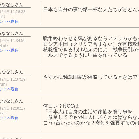
るななしさん
日本も自分の事で精一杯な人たちがほとん
24日 11:28:38
NzU
ントへ返信
るななしさん
戦争終わらせる気があるならアメリカがも
24日 11:34:50
ロシア本国（クリミア含まない）が直接攻
zNmQ
核報復できるわけねえのによ、戦争長引か
ントへ返信
ールスできるように理由を作っている
るななしさん
さすがに独裁国家が侵略しているときはア
24日 11:37:19
2NmY
ントへ返信
るななしさん
何コレ？NGOは
24日 12:00:17
「日本人は自身の生活や家族を養う事を
yM2U
放棄してでも外国人に尽くさねばならな
ントへ返信
こう↑言いたいのかな？寄付を強要するのは