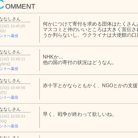
C
OMMENT
ななしさん
何かにつけて寄付を求める団体はたくさん
24日 10:45:05
マスコミと仲のいいところは大きく宣伝さ
OGU
うか判らないし、ウクライナは大使館の口
ントへ返信
ななしさん
NHKか…
24日 10:48:11
他の国の寄付の状況はどうなん。
MyNmQ
ントへ返信
ななしさん
赤十字とかならともかく、NGOとかの支
24日 10:48:56
3MTU
ントへ返信
ななしさん
早く、戦争が終わって欲しいね。
24日 10:50:03
2ZGQ
ントへ返信
ななしさん