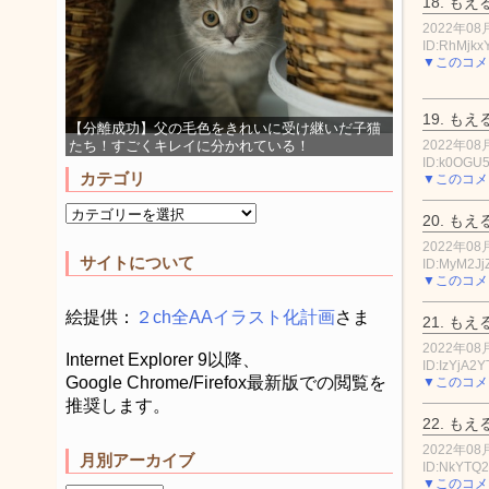
18.
もえ
2022年08月
ID:RhMjk
▼このコメ
19.
もえ
【分離成功】父の毛色をきれいに受け継いだ子猫
2022年08月
たち！すごくキレイに分かれている！
ID:k0OGU
カテゴリ
▼このコメ
20.
もえ
2022年08月
サイトについて
ID:MyM2Jj
▼このコメ
絵提供：
２ch全AAイラスト化計画
さま
21.
もえ
2022年08月
Internet Explorer 9以降、
ID:IzYjA2Y
Google Chrome/Firefox最新版での閲覧を
▼このコメ
推奨します。
22.
もえ
2022年08月
月別アーカイブ
ID:NkYTQ2
▼このコメ