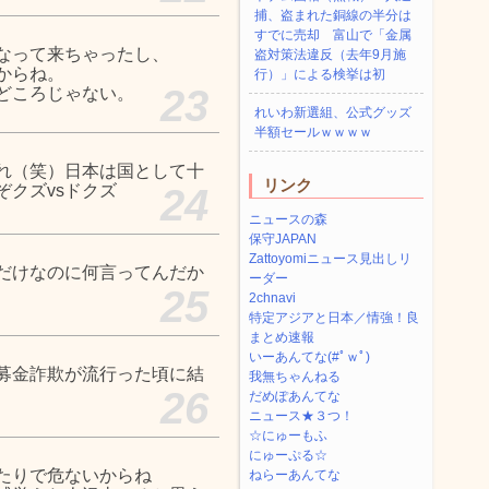
捕、盗まれた銅線の半分は
すでに売却 富山で「金属
なって来ちゃったし、
盗対策法違反（去年9月施
からね。
行）」による検挙は初
23
どころじゃない。
れいわ新選組、公式グッズ
半額セールｗｗｗｗ
れ（笑）日本は国として十
リンク
クズvsドクズ
24
ニュースの森
保守JAPAN
Zattoyomiニュース見出しリ
だけなのに何言ってんだか
ーダー
25
2chnavi
特定アジアと日本／情強！良
まとめ速報
いーあんてな(#ﾟｗﾟ)
募金詐欺が流行った頃に結
我無ちゃんねる
26
だめぽあんてな
ニュース★３つ！
☆にゅーもふ
にゅーぷる☆
たりで危ないからね
ねらーあんてな