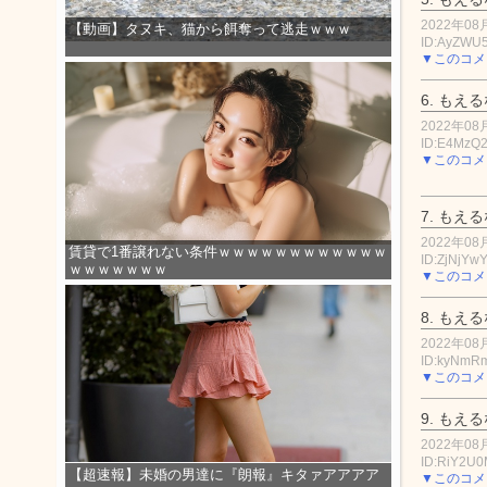
2022年08月
【動画】タヌキ、猫から餌奪って逃走ｗｗｗ
ID:AyZWU
▼このコメ
6.
もえる
2022年08月
ID:E4MzQ
▼このコメ
7.
もえる
2022年08月
賃貸で1番譲れない条件ｗｗｗｗｗｗｗｗｗｗｗｗ
ID:ZjNjYwY
ｗｗｗｗｗｗｗ
▼このコメ
8.
もえる
2022年08月
ID:kyNmR
▼このコメ
9.
もえる
2022年08月
ID:RiY2U
【超速報】未婚の男達に『朗報』キタァアアアア
▼このコメ