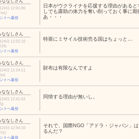
るななしさん
日本がウクライナを応援する理由があると
24日 12:01:00
しでも露助の体力を奪い削っておく事に期
xYmU
あ・・・
ントへ返信
るななしさん
特亜にミサイル技術売る国はちょっと…
24日 12:02:10
5OTc
ントへ返信
るななしさん
財布は有限なんですよ
24日 12:24:11
ZmI
ントへ返信
るななしさん
同情する理由が無いし。
24日 12:41:52
Tg
ントへ返信
るななしさん
それで、国際NGO「アドラ・ジャパン」
24日 12:54:10
るんだ？
Y2I
ントへ返信