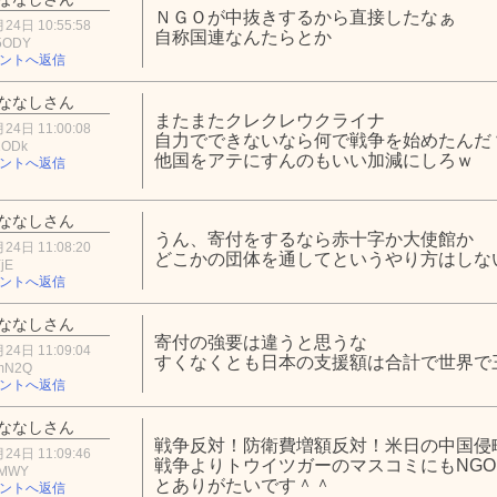
ＮＧＯが中抜きするから直接したなぁ
24日 10:55:58
自称国連なんたらとか
5ODY
ントへ返信
ななしさん
またまたクレクレウクライナ
24日 11:00:08
自力でできないなら何で戦争を始めたん
2ODk
他国をアテにすんのもいい加減にしろｗ
ントへ返信
ななしさん
うん、寄付をするなら赤十字か大使館か
24日 11:08:20
どこかの団体を通してというやり方はしな
jE
ントへ返信
ななしさん
寄付の強要は違うと思うな
24日 11:09:04
すくなくとも日本の支援額は合計で世界で
mN2Q
ントへ返信
ななしさん
戦争反対！防衛費増額反対！米日の中国侵
24日 11:09:46
戦争よりトウイツガーのマスコミにもNG
0MWY
とありがたいです＾＾
ントへ返信