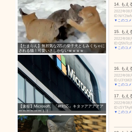
14.
もえ
2022年08月
ID:NiY2Iw
▼このコメ
15.
もえ
2022年08月
ID:Q5NTc
【たまらん】無邪気な2匹の柴子犬ともみくちゃに
▼このコメ
される猫！可愛いさしかないｗｗｗｗ
16.
もえ
2022年08月
ID:U3YjM
▼このコメ
17.
もえ
2022年08月
【速報】Microsoft、『神対応』キタァアアアアア
ID:c5YTA
ーーーーーー！！
▼このコメ