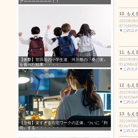
アーーーーーーー！！
10.
もえ
2022年08月
ID:YyMzR
▼このコメ
11.
もえ
2022年08月
【衝撃】世田谷の小学生達、河川敷の『桑の実』
ID:g3MmJj
を食べた結果・・・・
▼このコメ
12.
もえ
2022年08月
ID:NiY2Iw
▼このコメ
13.
もえ
2022年08月
【悲報】楽すぎる在宅ワークの正体、ついに『判
ID:AyYTB
明』する・・・・・・
▼このコメ