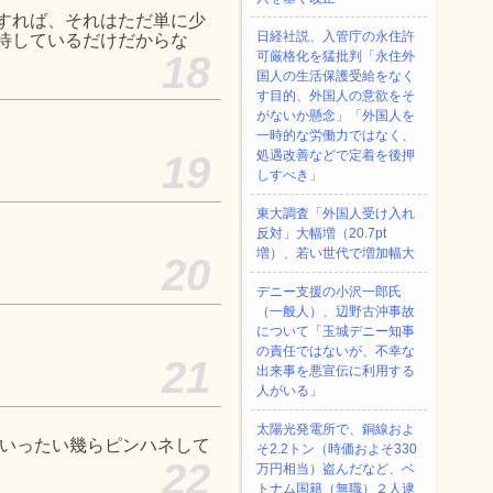
すれば、それはただ単に少
日経社説、入管庁の永住許
待しているだけだからな
18
可厳格化を猛批判「永住外
国人の生活保護受給をなく
す目的、外国人の意欲をそ
がないか懸念」「外国人を
一時的な労働力ではなく、
処遇改善などで定着を後押
19
しすべき」
東大調査「外国人受け入れ
反対」大幅増（20.7pt
増）、若い世代で増加幅大
20
デニー支援の小沢一郎氏
（一般人）、辺野古沖事故
について「玉城デニー知事
の責任ではないが、不幸な
21
出来事を悪宣伝に利用する
人がいる」
太陽光発電所で、銅線およ
はいったい幾らピンハネして
そ2.2トン（時価およそ330
22
万円相当）盗んだなど、ベ
トナム国籍（無職）２人逮