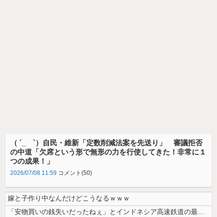
（ ´_ゝ`）自民・維新「定数削減法案を先送り」 審議拒否
の中道「欠席という形で無形の力を行使してきた！非常に１
つの成果！」
2026/07/08 11:59
コメント(50)
嫁と子作り中なんだけどこうなるｗｗｗ
「安物買いの銭失いだったねぇ」とインドネシア高速鉄道の最終処分に日本側...