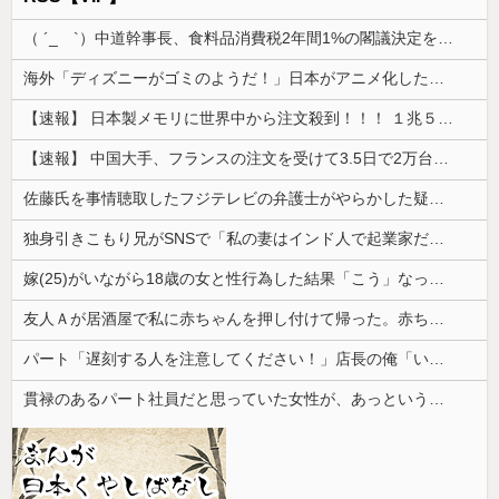
（ ´_ゝ`）中道幹事長、食料品消費税2年間1%の閣議決定を批判 → 記者「中道改革連合は食料品消費税ゼロを公約に掲げていたが？」→ 階猛氏「
海外「ディズニーがゴミのようだ！」日本がアニメ化した米人気SF作品に絶賛の声が殺到中
【速報】 日本製メモリに世界中から注文殺到！！！ １兆５０００億円で工場増築へ
【速報】 中国大手、フランスの注文を受けて3.5日で2万台のエアコンを製造し出荷完了「毎度アル♡」
佐藤氏を事情聴取したフジテレビの弁護士がやらかした疑惑が浮上、「これが事実なら全部が怪しすぎるぞ」と前科に衝撃を受ける人が続出
独身引きこもり兄がSNSで「私の妻はインド人で起業家だが“日本人女性は男に甘えている”と言っています。日本に女性差別はありません」って発信したら...
嫁(25)がいながら18歳の女と性行為した結果「こう」なった・・・
友人Ａが居酒屋で私に赤ちゃんを押し付けて帰った。赤ちゃんは泣き止まないし、苦情もきて...
パート「遅刻する人を注意してください！」店長の俺「いや、事情があって…」→周囲との温度差に困惑して…
貫禄のあるパート社員だと思っていた女性が、あっという間に昇格。自分との違いを痛感することになり…