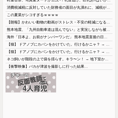
消費税減税に反対していた財務省の面目が丸潰れに、減税が決まった途端に市場が動き出したが……
この夏菜がシコすぎるｗｗｗｗ
【朗報】かわいい動物の動画がストレス・不安の軽減になる可能性。英大学の研究で実証
熊本地震、「九州自動車道は混んでない」と実況しながら被災地へ向かう有名アナなどに批判殺到 全国紙記者「最新の状況をいち早く伝えることは報道機関としての責務」「情報を取り上げることには大きな意義がある」
海外「日本よ、お前がナンバーワンだ」 熊本地震直後の日本の対応のスピードに世界が衝撃
【猫】 ドアノブにカバンをかけていた。行けるかニャ？ → 猫はこうなります…
【猫】 ドアノブにカバンをかけていた。行けるかニャ？ → 猫はこうなります…
ネコ飼いが階段の上で袋を揺らす。キラ〜ン！ → 地下室からヤツが現れる…
【衝撃映像】バカが津波を撮影しに行った結果…