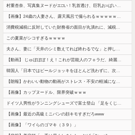
村重杏奈、写真集ヌードがエ□い！乳首透け、巨乳お○ぱいが最高過ぎる！
【画像】24歳の人妻さん、露天風呂で撮られるｗｗｗｗｗｗｗｗｗｗｗｗｗｗｗｗｗ
消費税減税に反対していた財務省の面目が丸潰れに、減税が決まった途端に市場が動き出したが……
この夏菜がシコすぎるｗｗｗｗ
夫さん、妻に「天井のシミ数えてれば終わるでな」と押し倒されて性行為 → 凄いことになるｗｗｗｗｗ
【動画】 じゅぼぼぼ！え！これが芸能人のフｏラだ、綺麗な顔とお口でこんなことしているだ 笑
韓国人「日本ではビールジョッキをほとんど洗わずに、次の客に出すんだ！ これが証拠の映像だ!!」……あー、なるほどですねー。韓国には「アレ」がないんだ？
【朗報】かわいい動物の動画がストレス・不安の軽減になる可能性。英大学の研究で実証
【画像】カップヌードル、限界突破ｗｗｗ
ドイツ人男性がランニングシューズで富士登山 「足をくじいて動けない」
【画像】最近の高級ミニバンの顔キモすぎだろwww
【画像】「ワイらのゴマキ（３９）」