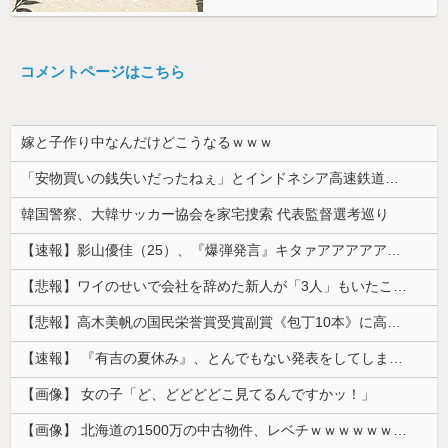
コメントページはこちら
嫁と子作り中なんだけどこうなるｗｗｗ
「安物買いの銭失いだったねぇ」とインドネシア高速鉄道の最終処分に日本側騒然、国家予算は使わないというと何が財源なんだ？
韓国警察、大韓サッカー協会を家宅捜索 代表監督選考巡り
【速報】影山優佳（25）、『爆弾発言』キタァアアアアアーーーーー！！
【悲報】ワイのせいで会社を辞めた新人が「3人」もいたことが発覚ｗｗｗｗｗ
【悲報】高木美帆の国民栄誉賞受賞副賞《包丁10本》に高市総理の名前も刻印ｗｗｗｗｗｗｗｗｗ
【速報】 『有吉の夏休み』、とんでもない発表をしてしまう！！！！！
【画像】 女の子「ど、どどどどこ見てるんですかッ！」
【画像】 北海道の1500万の中古物件、レベチｗｗｗｗｗｗｗｗｗｗｗｗｗｗｗｗｗｗｗｗ