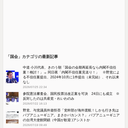
「国会」カテゴリの最新記事
中道 小川代表、きのう朝「国会の会期再延長なら内閣不信任
案！検討！」→ 同日夜「内閣不信任案見送り！」 ※野党によ
る不信任案提出、2024年10月に1件提出（未完結）、それ以来
なし
2026/07/25 22:34
参院憲法審査会、国民投票法改正案を可決 24日にも成立 ※
反対したのは共産党・れいわのみ
2026/07/22 16:13
野党、与党議員外遊拒否「党幹部が海外渡航！しかも行き先は
パプアニューギニア。まさかバカンス？」 パプアニューギニア
の台湾大使館閉鎖（中国が歓迎 )アシストか
2026/07/19 09:49