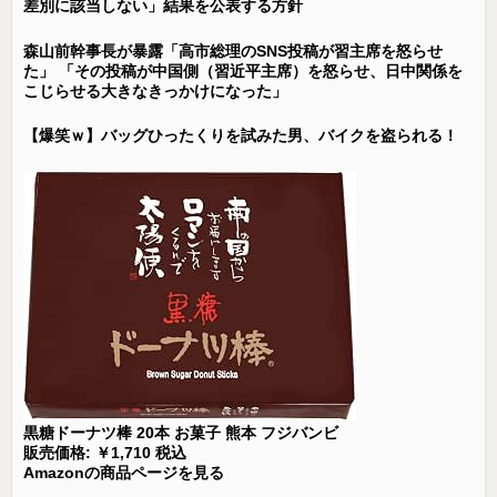
差別に該当しない」結果を公表する方針
森山前幹事長が暴露「高市総理のSNS投稿が習主席を怒らせ
た」 「その投稿が中国側（習近平主席）を怒らせ、日中関係を
こじらせる大きなきっかけになった」
【爆笑ｗ】バッグひったくりを試みた男、バイクを盗られる！
黒糖ドーナツ棒 20本 お菓子 熊本 フジバンビ
販売価格: ￥1,710 税込
Amazonの商品ページを見る