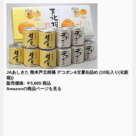
JAあしきた 熊本芦北柑橘 デコポン&甘夏缶詰め (10缶入り(化粧
箱))
販売価格: ￥5,665 税込
Amazonの商品ページを見る