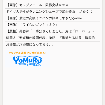
【画像】カップヌードル、限界突破ｗｗｗ
ドイツ人男性がランニングシューズで富士登山 「足をくじいて動けない」
【画像】最近の高級ミニバンの顔キモすぎだろwww
【画像】「ワイらのゴマキ（３９）」
【悲報】美容師「…手は尽くしました」おば「ｱｯ…ｯｽ…」→
韓国人「安貞桓が韓国代表に激怒！『惨憺たる結果、徹底的な刷新が必要だ』と監督や協会を痛烈批判」
お部屋が汚部屋になってまう、、