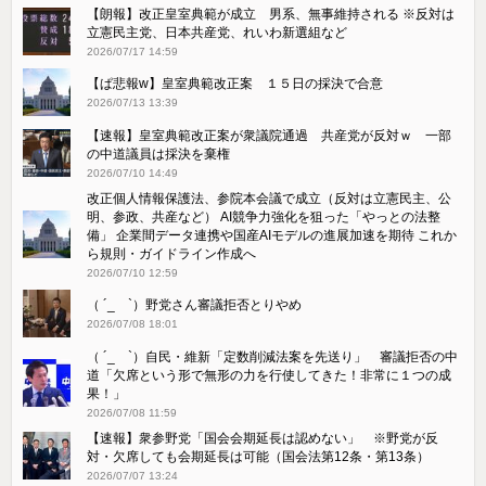
【朗報】改正皇室典範が成立 男系、無事維持される ※反対は
立憲民主党、日本共産党、れいわ新選組など
2026/07/17 14:59
【ぱ悲報w】皇室典範改正案 １５日の採決で合意
2026/07/13 13:39
【速報】皇室典範改正案が衆議院通過 共産党が反対ｗ 一部
の中道議員は採決を棄権
2026/07/10 14:49
改正個人情報保護法、参院本会議で成立（反対は立憲民主、公
明、参政、共産など） AI競争力強化を狙った「やっとの法整
備」 企業間データ連携や国産AIモデルの進展加速を期待 これか
ら規則・ガイドライン作成へ
2026/07/10 12:59
（ ´_ゝ`）野党さん審議拒否とりやめ
2026/07/08 18:01
（ ´_ゝ`）自民・維新「定数削減法案を先送り」 審議拒否の中
道「欠席という形で無形の力を行使してきた！非常に１つの成
果！」
2026/07/08 11:59
【速報】衆参野党「国会会期延長は認めない」 ※野党が反
対・欠席しても会期延長は可能（国会法第12条・第13条）
2026/07/07 13:24