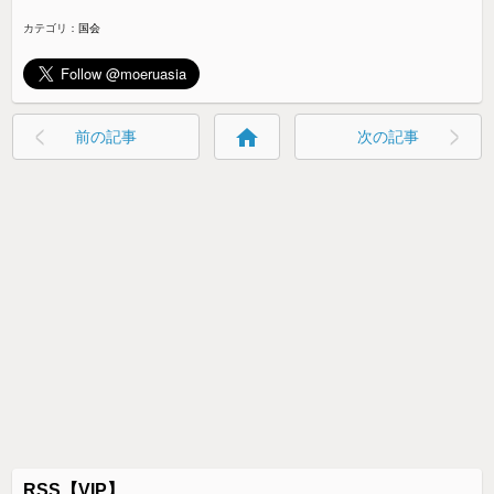
カテゴリ：
国会
home
前の記事
次の記事
RSS【VIP】