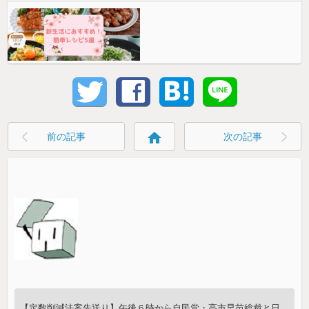
home
前の記事
次の記事
【定数削減法案先送り】午後６時から自民党・高市早苗総裁と日