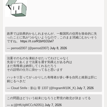
政界では効果的かもしれませんが、一般国民の信用を致命的に失
ったことに気がつかないようなので，このまま消滅にむかいそう
ですね。
https://t.co/R1bH1O2el7
— pernod2007 (@pernod2007)
July 8, 2026
法案そのものを凍結させたってわけじゃなく
先送りであくまで法案を通す気構えがある内は
まだ有権者は納得してくれるだろう
その説明の仕方に掛かってると思います
ハッキリ言ってがっかりした有権者が多い事を自民と維新は肝に
銘じるべきだ
— Cloud Strife：影山 零 1337 (@IngramM10K_K)
July 7, 2026
この問題はどういう結末になろうと野党の敗北が決まってる
— a (@HfLfqWCCcN2051)
July 7, 2026