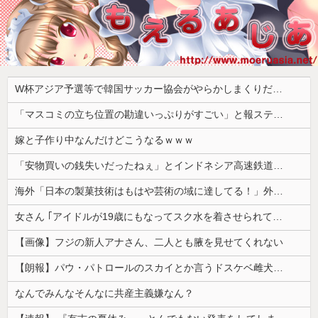
W杯アジア予選等で韓国サッカー協会がやらかしまくりだと発覚、「いきなり共同開催になったしな」と日韓共催の件に言及する声も……
「マスコミの立ち位置の勘違いっぷりがすごい」と報ステ大越キャスターの台詞に視聴者絶句、高市とトランプを同列視させようという思惑がひしひしと
嫁と子作り中なんだけどこうなるｗｗｗ
「安物買いの銭失いだったねぇ」とインドネシア高速鉄道の最終処分に日本側騒然、国家予算は使わないというと何が財源なんだ？
海外「日本の製菓技術はもはや芸術の域に達してる！」外国人が驚いた日本のお菓子の見た目とは・・・？【海外の反応】
女さん ｢アイドルが19歳にもなってスク水を着させられている！｣⇒結果ｗｗｗ
【画像】フジの新人アナさん、二人とも腋を見せてくれない
【朗報】パウ・パトロールのスカイとか言うドスケベ雌犬🐶ｗｗｗｗｗｗｗｗｗｗｗｗ
なんでみんなそんなに共産主義嫌なん？