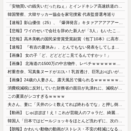
「安物買いの銭失いだったねぇ」とインドネシア高速鉄道の最終処分に日本側騒然、国家予算は使わないというと何が財源なんだ？
韓国警察、大韓サッカー協会を家宅捜索 代表監督選考巡り
【速報】影山優佳（25）、『爆弾発言』キタァアアアアアーーーーー！！
【悲報】ワイのせいで会社を辞めた新人が「3人」もいたことが発覚ｗｗｗｗｗ
【悲報】高木美帆の国民栄誉賞受賞副賞《包丁10本》に高市総理の名前も刻印ｗｗｗｗｗｗｗｗｗ
【速報】 『有吉の夏休み』、とんでもない発表をしてしまう！！！！！
【画像】 女の子「ど、どどどどこ見てるんですかッ！」
【画像】 北海道の1500万の中古物件、レベチｗｗｗｗｗｗｗｗｗｗｗｗｗｗｗｗｗｗｗｗ
村重杏奈、写真集ヌードがエ□い！乳首透け、巨乳お○ぱいが最高過ぎる！
【画像】24歳の人妻さん、露天風呂で撮られるｗｗｗｗｗｗｗｗｗｗｗｗｗｗｗｗｗ
消費税減税に反対していた財務省の面目が丸潰れに、減税が決まった途端に市場が動き出したが……
この夏菜がシコすぎるｗｗｗｗ
夫さん、妻に「天井のシミ数えてれば終わるでな」と押し倒されて性行為 → 凄いことになるｗｗｗｗｗ
【動画】 じゅぼぼぼ！え！これが芸能人のフｏラだ、綺麗な顔とお口でこんなことしているだ 笑
韓国人「日本ではビールジョッキをほとんど洗わずに、次の客に出すんだ！ これが証拠の映像だ!!」……あー、なるほどですねー。韓国には「アレ」がないんだ？
【朗報】かわいい動物の動画がストレス・不安の軽減になる可能性。英大学の研究で実証