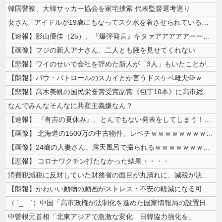
韓国警察、大韓サッカー協会を家宅捜索 代表監督選考巡り
女さん ｢アイドルが19歳にもなってスク水を着させられている！｣⇒結果...
【速報】影山優佳（25）、『爆弾発言』キタァアアアアアーーーーー！！
【画像】フジの新人アナさん、二人とも腋を見せてくれない
【悲報】ワイのせいで会社を辞めた新人が「3人」もいたことが発覚ｗｗｗｗ...
【朗報】パウ・パトロールのスカイとか言うドスケベ雌犬🐶ｗｗｗｗｗｗｗ...
【悲報】高木美帆の国民栄誉賞受賞副賞《包丁10本》に高市総理の名前も刻...
なんでみんなそんなに共産主義嫌なん？
【速報】 『有吉の夏休み』、とんでもない発表をしてしまう！！！！！
【画像】 北海道の1500万の中古物件、レベチｗｗｗｗｗｗｗｗｗｗｗｗ...
【画像】24歳の人妻さん、露天風呂で撮られるｗｗｗｗｗｗｗｗｗｗｗｗ...
【悲報】 コロナワクチン打たなかった結果・・・・
消費税減税に反対していた財務省の面目が丸潰れに、減税が決まった途端に市...
【朗報】かわいい動物の動画がストレス・不安の軽減になる可能性。英大学の...
（ ´_ゝ`）中国「高市政権が法制化を進めた国家情報局の設置日が7月3...
中曽根元首相「北東アジアで急激な変化 日韓協力強化を」