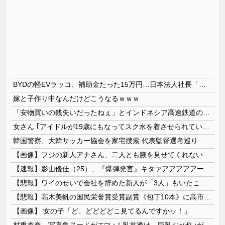
BYDの軽EVラッコ、補助金たった15万円…日本法人社長「何をすれば評価が上がるのか開示して」
嫁と子作り中なんだけどこうなるｗｗｗ
「安物買いの銭失いだったねぇ」とインドネシア高速鉄道の最終処分に日本側騒然、国家予算は使わないというと何が財源なんだ？
女さん ｢アイドルが19歳にもなってスク水を着させられている！｣⇒結果ｗｗｗ
韓国警察、大韓サッカー協会を家宅捜索 代表監督選考巡り
【画像】フジの新人アナさん、二人とも腋を見せてくれない
【速報】影山優佳（25）、『爆弾発言』キタァアアアアアーーーーー！！
【悲報】ワイのせいで会社を辞めた新人が「3人」もいたことが発覚ｗｗｗｗｗ
【悲報】高木美帆の国民栄誉賞受賞副賞《包丁10本》に高市総理の名前も刻印ｗｗｗｗｗｗｗｗｗ
【画像】 女の子「ど、どどどどこ見てるんですかッ！」
村重杏奈、写真集ヌードがエ□い！乳首透け、巨乳お○ぱいが最高過ぎる！