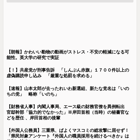
【朗報】かわいい動物の動画がストレス・不安の軽減になる可
能性。英大学の研究で実証
【！】共産党が刑事告訴 「しんぶん赤旗」１７００件以上の
虚偽購読申し込み 「厳重な処罰を求める」
【速報】山本太郎が去ったれいわ新選組、新たな党名は「いの
ちの党」 略称「いのち」
【財務省人事】内閣人事局、エース級の財務官僚を異例転出
官邸幹部「協力的でなかった」※岸田首相（当時）の秘書官な
どを歴任 、岸田首相の後輩
【外国人公務員】三重県、ぱよくマスコミの総攻撃に屈せず！
「県民対象アンケート『外国人の職員採用を続けるべきか』は