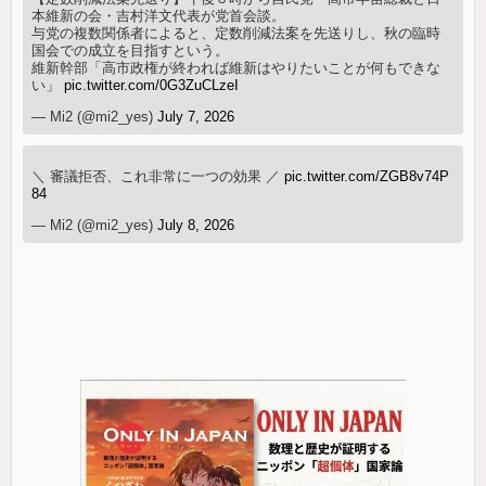
本維新の会・吉村洋文代表が党首会談。
与党の複数関係者によると、定数削減法案を先送りし、秋の臨時
国会での成立を目指すという。
維新幹部「高市政権が終われば維新はやりたいことが何もできな
い」
pic.twitter.com/0G3ZuCLzeI
— Mi2 (@mi2_yes)
July 7, 2026
＼ 審議拒否、これ非常に一つの効果 ／
pic.twitter.com/ZGB8v74P
84
— Mi2 (@mi2_yes)
July 8, 2026