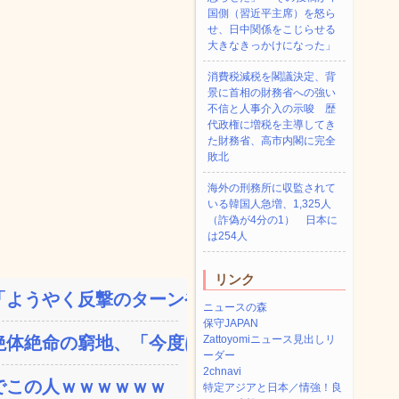
国側（習近平主席）を怒ら
せ、日中関係をこじらせる
大きなきっかけになった」
消費税減税を閣議決定、背
景に首相の財務省への強い
不信と人事介入の示唆 歴
代政権に増税を主導してき
た財務省、高市内閣に完全
敗北
海外の刑務所に収監されて
いる韓国人急増、1,325人
（詐偽が4分の1） 日本に
は254人
リンク
ようやく反撃のターンやね...
ニュースの森
保守JAPAN
体絶命の窮地、「今度は宏...
Zattoyomiニュース見出しリ
ーダー
2chnavi
でこの人ｗｗｗｗｗｗ
特定アジアと日本／情強！良