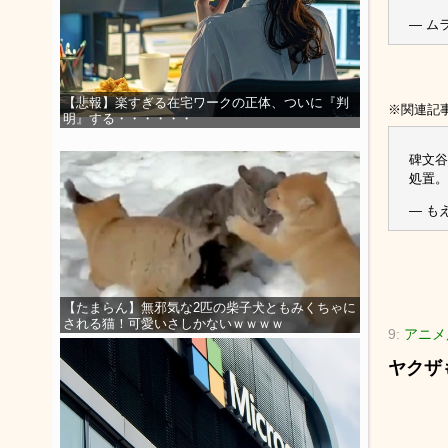
— ムラ
【悲報】楽すぎる在宅ワークの正体、ついに『判
※関連記
明』する・・・・・・
碑文谷
処置。
— もえ
【たまらん】無邪気な2匹の柴子犬ともみくちゃに
される猫！可愛いさしかないｗｗｗｗ
9:
アニメ店
ヤクザ