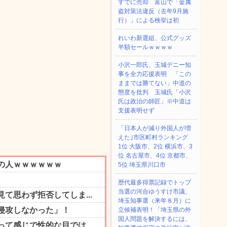
すでに売却 富山で「金属
盗対策法違反（去年9月施
行）」による検挙は初
れいわ新選組、公式グッズ
半額セールｗｗｗｗ
小沢一郎氏、玉城デニー知
事を全力応援表明 「この
ままでは勝てない」中道の
態度を批判 玉城氏「小沢
氏は政治の師匠」※中道は
支援表明せず
「日本人が減り外国人が増
えた｣市区町村ランキング
1位 大阪市、2位 横浜市、3
位 名古屋市、4位 京都市、
5位 埼玉県川口市
歴代最多得票記録でトップ
当選の河合ゆうすけ市議、
埼玉知事選（来年８月）に
立候補表明！「埼玉県の外
国人問題を解決するには、