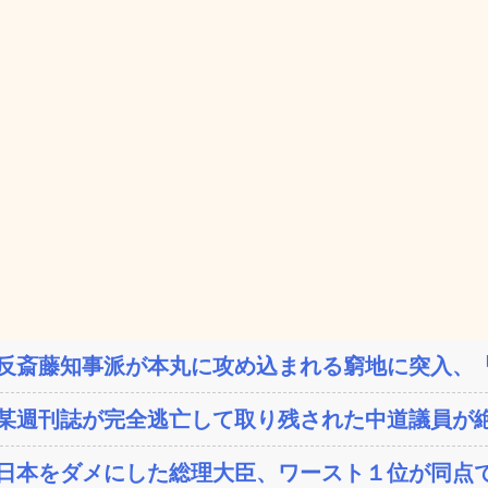
反斎藤知事派が本丸に攻め込まれる窮地に突入、「
某週刊誌が完全逃亡して取り残された中道議員が絶
日本をダメにした総理大臣、ワースト１位が同点