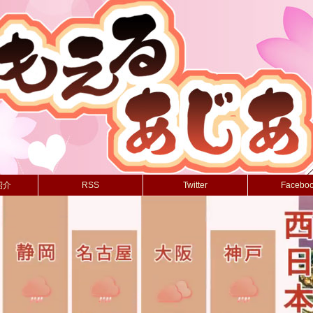
紹介
RSS
Twitter
Facebo