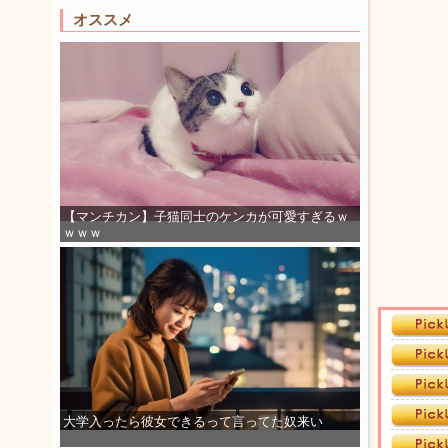
オススメ
【マンチカン】子猫同士のケンカが可愛すぎるｗ
ｗｗｗ
大学入ったら彼女できるって言ってた奴来い