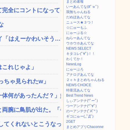
まとめ速報
いーあんてな(#ﾟｗﾟ)
完全にコントになってる…...
我無ちゃんねる
だめぽあんてな
ニュース★３つ！
な
☆にゅーもふ
にゅーぷる☆
「はえーかわいそう…会...
ねらーあんてな
ウホウホあんてな
NEWS SELECT
キタコレ(ﾟ∀ﾟ)！！
わくてか！
NewsLog
はこれじゃよ」
にゅーぷろ
アナログあんてな
２ｃｈまとめちゃんねる
っちゃ見られたw」
NEWS CHOICE
特亜流あんてな
体何があったんだ？」嫁「...
Best Trend News
しぃアンテナ(*ﾟーﾟ)
つーアンテナ(*ﾟ∀ﾟ)
両腕に鳥肌が出た。「やっ...
のーアンテナ(ﾟAﾟ* )
ギコにゅー(,,ﾟДﾟ)
2GET
てくれないとこうなっち...
まとめアプリChaconne