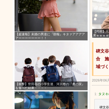
【愕然】元
【超速報】未婚の男達に『朗報』キタァアアアア
果ｗｗｗｗ
アーーーーーーー！！
碑文谷
合 施
域づく
2026年06
【衝撃】世田谷の小学生達、河川敷の『桑の実』
を食べた結果・・・・
1:
タヌキ(
碑文