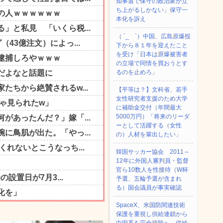
知事選で保守の政治家が立
ち上がるしかない」保守一
本化を訴え
（ ´_ゝ`）中国、広島原爆投
下から８１年を迎えたこと
を受け「日本は原爆被害者
の立場で同情を買おうとす
るのを止めろ」
【平等は？】文科省、若手
女性研究者支援のため大学
に補助金交付（年間最大
5000万円）「将来のリーダ
ーとして活躍する（女性
の）人材を輩出したい」
韓国サッカー協会 2011～
12年に外国人審判員・監督
官ら10数人を性接待（W杯
予選、五輪予選が含まれ
る）国会議員が事実確認
SpaceX、米国防関連技術
保護を重視し供給連鎖から