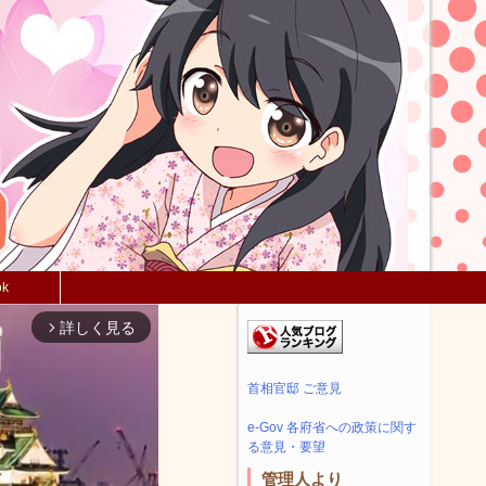
ok
詳しく見る
arrow_forward_ios
首相官邸 ご意見
e-Gov 各府省への政策に関す
る意見・要望
管理人より