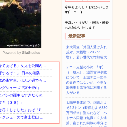
今年もよろしくおねがいしま
す(´・ω・`)
手洗い・うがい・睡眠・栄養
もお願いいたします
最新記事
東大調査「外国人受け入れ
反対」大幅増（20.7pt
Powered by 
GliaStudios
増）、若い世代で増加幅大
デニー支援の小沢一郎氏
Mute
（一般人）、辺野古沖事故
について「玉城デニー知事
の責任ではないが、不幸な
出来事を悪宣伝に利用する
人がいる」
太陽光発電所で、銅線およ
そ2.2トン（時価およそ330
万円相当）盗んだなど、ベ
トナム国籍（無職）２人逮
捕、盗まれた銅線の半分は