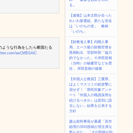
る」
【速報】山本太郎が去った
れいわ新選組、新たな党名
は「いのちの党」 略称
「いのち」
【財務省人事】内閣人事
のような行為をしたら断固たる
局、エース級の財務官僚を
異例転出 官邸幹部「協力
witter.com/wxOifBSAlC
的でなかった」※岸田首相
（当時）の秘書官などを歴
任 、岸田首相の後輩
【外国人公務員】三重県、
ぱよくマスコミの総攻撃に
屈せず！「県民対象アンケ
ート『外国人の職員採用を
続けるべきか』は差別に該
当しない」結果を公表する
方針
森山前幹事長が暴露「高市
総理のSNS投稿が習主席を
怒らせた」 「その投稿が中