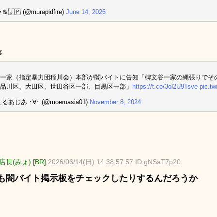
🇯🇵 (@murapidfire)
June 14, 2026
事
一家（指定暴力団稲川会）本部が闇バイトに告知「碑文谷一家の縄張りでそ
品川区、大田区、世田谷区一部、目黒区一部」
https://t.co/3ol2U9Tsve
pic.t
るあじあ ･∀･ (@moeruasia01)
November 8, 2024
長(みょ) [BR]
2026/06/14(日) 14:38:57.57 ID:gNSaT7p20
も闇バイト掲示板をチェックしたりするんだろうか