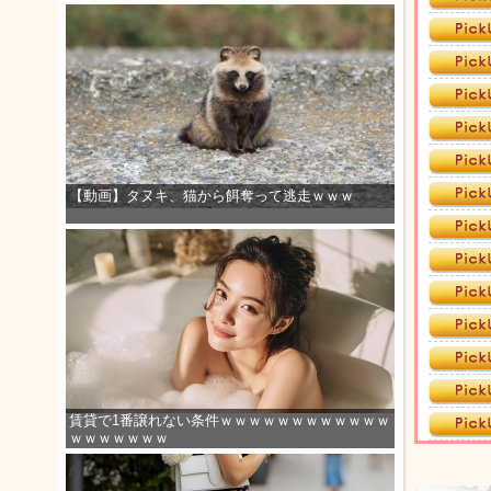
【動画】タヌキ、猫から餌奪って逃走ｗｗｗ
賃貸で1番譲れない条件ｗｗｗｗｗｗｗｗｗｗｗｗ
ｗｗｗｗｗｗｗ