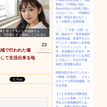
中国系を完全排除へ 供給
業者に「中国籍人員を
SpaceX向けの生産に関わ
らせないこと」「中国製の
設備・部品を使わないこ
と」を要求し監査実施
（ ´_ゝ`）中道・立憲・公
像】若くて美人な看護師さん
明、国会内で「熊本地震対
3）汚部屋すぎて掃除してくれる人
集ｗｗｗ
策本部会議」各省庁からヒ
アリング・現地から意見聴
23
取「パーティション、人
地域で行われた場
コメント
手、宿泊施設の不足や、外
国人実習生の方々にも対応
心して生活出来る地
してほしい」今日の午後、
政府に要望書を提出
関西学院大学のアシスタン
ト教授（中国籍）、ドラッ
グストアで現行犯逮捕 万
引き容疑
【！】共産党が刑事告訴
「しんぶん赤旗」１７００
件以上の虚偽購読申し込
み 「厳重な処罰を求め