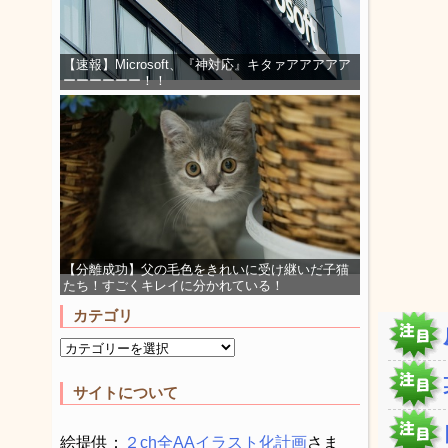
【速報】Microsoft、『神対応』キタァアアアアア
ーーーーーー！！
【分離成功】父の毛色をきれいに受け継いだ子猫
たち！すごくキレイに分かれている！
カテゴリ
サイトについて
絵提供：
２ch全AAイラスト化計画
さま