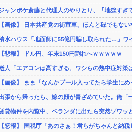
ジャンポケ斎藤と代理人のやりとり、「地獄すぎて
【画像】 日本共産党の街宣車、ほんと碌でもない
積水ハウス「地面師に55億円騙し取られた…」ワイ
【悲報】 ドル円、年末150円割れへｗｗｗｗｗ
老人「エアコンは高すぎる、ワシらの熱中症対策
【画像】 まま「なんかプール入ってたら学生にめ
出張から帰ったら、嫁の顔が青ざめていた。俺「一
賃貸物件を内覧中、ベランダに出たら突然ゾワッと
【怒報】 国税庁「あのさぁ！君らがちゃんと納税し