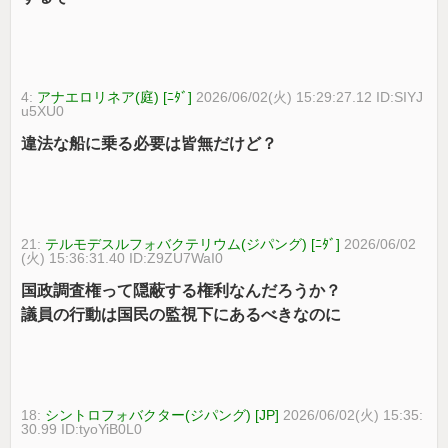
4:
アナエロリネア(庭) [ﾆﾀﾞ]
2026/06/02(火) 15:29:27.12 ID:SIYJ
u5XU0
違法な船に乗る必要は皆無だけど？
21:
テルモデスルフォバクテリウム(ジパング) [ﾆﾀﾞ]
2026/06/02
(火) 15:36:31.40 ID:Z9ZU7WaI0
国政調査権って隠蔽する権利なんだろうか？
議員の行動は国民の監視下にあるべきなのに
18:
シントロフォバクター(ジパング) [JP]
2026/06/02(火) 15:35:
30.99 ID:tyoYiB0L0