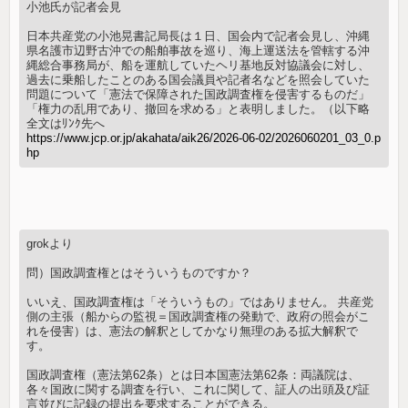
小池氏が記者会見
日本共産党の小池晃書記局長は１日、国会内で記者会見し、沖縄
県名護市辺野古沖での船舶事故を巡り、海上運送法を管轄する沖
縄総合事務局が、船を運航していたヘリ基地反対協議会に対し、
過去に乗船したことのある国会議員や記者名などを照会していた
問題について「憲法で保障された国政調査権を侵害するものだ」
「権力の乱用であり、撤回を求める」と表明しました。（以下略
全文はﾘﾝｸ先へ
https://www.jcp.or.jp/akahata/aik26/2026-06-02/2026060201_03_0.p
hp
grokより
問）国政調査権とはそういうものですか？
いいえ、国政調査権は「そういうもの」ではありません。 共産党
側の主張（船からの監視＝国政調査権の発動で、政府の照会がこ
れを侵害）は、憲法の解釈としてかなり無理のある拡大解釈で
す。
国政調査権（憲法第62条）とは日本国憲法第62条：両議院は、
各々国政に関する調査を行い、これに関して、証人の出頭及び証
言並びに記録の提出を要求することができる。