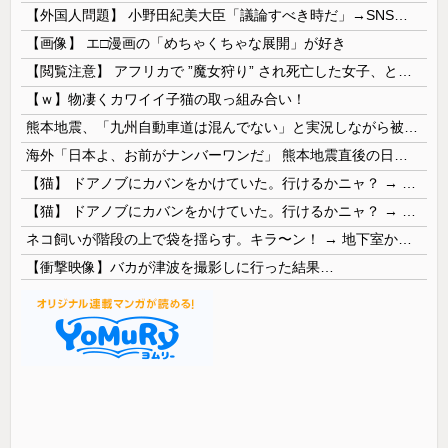
【外国人問題】 小野田紀美大臣「議論すべき時だ」→SNS「まだ議論もしてなかったんだ...」→小野田大臣「これが進歩状況です」めちゃくちゃ仕事して...
【画像】 エ□漫画の「めちゃくちゃな展開」が好き
【閲覧注意】 アフリカで ”魔女狩り” され死亡した女子、とんでもなくエ□い体してると話題に
【ｗ】物凄くカワイイ子猫の取っ組み合い！
熊本地震、「九州自動車道は混んでない」と実況しながら被災地へ向かう有名アナなどに批判殺到 全国紙記者「最新の状況をいち早く伝えることは報道機関としての責務」「情報を取り上げることには大きな意義がある」
海外「日本よ、お前がナンバーワンだ」 熊本地震直後の日本の対応のスピードに世界が衝撃
【猫】 ドアノブにカバンをかけていた。行けるかニャ？ → 猫はこうなります…
【猫】 ドアノブにカバンをかけていた。行けるかニャ？ → 猫はこうなります…
ネコ飼いが階段の上で袋を揺らす。キラ〜ン！ → 地下室からヤツが現れる…
【衝撃映像】バカが津波を撮影しに行った結果…