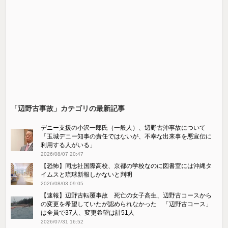
「辺野古事故」カテゴリの最新記事
デニー支援の小沢一郎氏（一般人）、辺野古沖事故について
「玉城デニー知事の責任ではないが、不幸な出来事を悪宣伝に
利用する人がいる」
2026/08/07 20:47
【恐怖】同志社国際高校、京都の学校なのに図書室には沖縄タ
イムスと琉球新報しかないと判明
2026/08/03 09:05
【速報】辺野古転覆事故 死亡の女子高生、辺野古コースから
の変更を希望していたが認められなかった 「辺野古コース」
は全員で37人、変更希望は計51人
2026/07/31 16:52