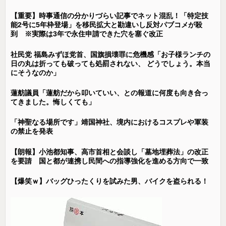
【重要】時事通信の分かりづらい記事でネット混乱！「特定技
能2号に5年枠登場」を移民拡大と勘違いし反対パブコメが殺
到 ※実際は3年で永住申請できた穴を塞ぐ改正
社民党 福島みずほ党首、国旗損壊罪に危機感「お子様ランチの
日の丸は折っても破っても処罰されない、 どうでしょう。本当
にそうなのか」
蓮舫議員「蓮舫だから叩いていい、との報道に何度も向き合っ
てきました。悔しくても」
「神聖なる場所です」靖国神社、境内におけるコスプレや軍装
の禁止を発表
【朗報】小池都知事、高市首相と会談し「墓地埋葬法」の改正
を要請 国と都が連携し民間への指導強化を進める方向で一致
【爆笑ｗ】バッグひったくりを試みた男、バイクを盗られる！