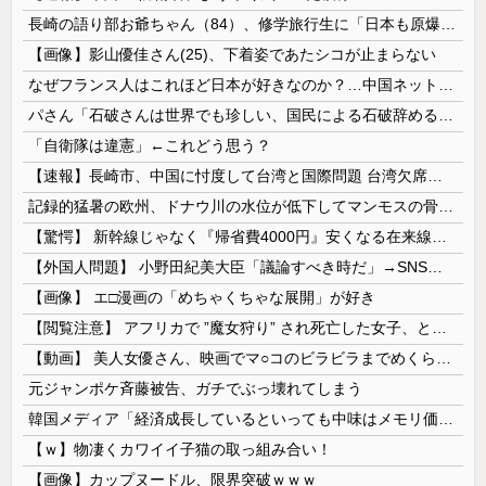
長崎の語り部お爺ちゃん（84）、修学旅行生に「日本も原爆を持たないと負ける」と言われびっくり！ 被団協代表（85）も中学生に「核を持たないで日本...
【画像】影山優佳さん(25)、下着姿であたシコが止まらない
なぜフランス人はこれほど日本が好きなのか？…中国ネット「中国と北朝鮮を除いて日本が好き」！
パさん「石破さんは世界でも珍しい、国民による石破辞めるなデモが自然発生した総理大臣です」
「自衛隊は違憲」←これどう思う？
【速報】長崎市、中国に忖度して台湾と国際問題 台湾欠席「指定座席を使節団区域外にされた」と抗議
記録的猛暑の欧州、ドナウ川の水位が低下してマンモスの骨や沈没したドイツ軍の戦艦が出現
【驚愕】 新幹線じゃなく『帰省費4000円』安くなる在来線で帰省した結果ｗｗｗｗｗ
【外国人問題】 小野田紀美大臣「議論すべき時だ」→SNS「まだ議論もしてなかったんだ...」→小野田大臣「これが進歩状況です」めちゃくちゃ仕事して...
【画像】 エ□漫画の「めちゃくちゃな展開」が好き
【閲覧注意】 アフリカで ”魔女狩り” され死亡した女子、とんでもなくエ□い体してると話題に
【動画】 美人女優さん、映画でマ○コのビラビラまでめくらせてしまうｗｗｗｗｗｗ
元ジャンポケ斉藤被告、ガチでぶっ壊れてしまう
韓国メディア「経済成長しているといっても中味はメモリ価格だけ。雇用増加見通しが半減してしまった」……韓国の内需不況は根強い状況っすね
【ｗ】物凄くカワイイ子猫の取っ組み合い！
【画像】カップヌードル、限界突破ｗｗｗ