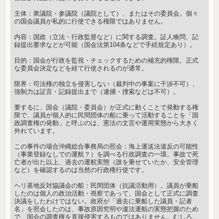
主体：衆議院・参議院（議院として）、またはその委員会。個々
の国会議員が私的に行使できる権限ではありません。
内容：国政（立法・行政監督など）に関する調査。証人喚問、記
録提出要求などが可能（国会法第104条などで手続規定あり）。
目的：国会が行政を監視・チェックするための補充的権限。正式
な委員会決定などを経て行使されるのが通常。
限界：司法権の独立を侵害しない（裁判中の事案に干渉不可）、
強制力は証言・記録提出まで（逮捕・捜索などは不可）。
要するに、国会（議院・委員会）が正式に動くことで発動する権
限で、議員が個人的に民間団体の船に乗って活動することを「国
政調査権の発動」と呼ぶのは、憲法の文言や運用実態から大きく
外れています。
この事件の場合沖縄総合事務局の照会：海上運送法違反の可能性
（事業登録なしでの運航？）を調べる行政調査の一環。事故で死
亡者が出た以上、過去の運航実態（誰を乗せていたか、安全管理
など）を確認するのは当然の行政権行使です。
ヘリ基地反対協議会の船：民間団体（抗議活動用）。議員が乗船
したのは個人の政治活動・視察であって、国会として正式に調査
決議をしたわけではない。政府が「過去に乗船した議員・記者
名」を照会したのは、事故原因究明や違法運航の実態把握のため
で、国会の調査権を直接侵害するものではありません。むしろ、