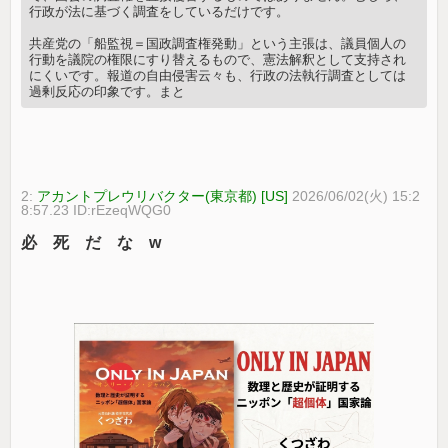
行政が法に基づく調査をしているだけです。
共産党の「船監視＝国政調査権発動」という主張は、議員個人の
行動を議院の権限にすり替えるもので、憲法解釈として支持され
にくいです。報道の自由侵害云々も、行政の法執行調査としては
過剰反応の印象です。まと
2:
アカントプレウリバクター(東京都) [US]
2026/06/02(火) 15:2
8:57.23 ID:rEzeqWQG0
必 死 だ な w