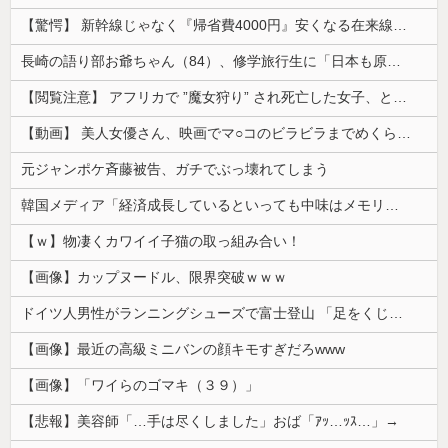
【驚愕】 新幹線じゃなく『帰省費4000円』安くなる在来線で帰省した結果ｗｗｗｗｗ
長崎の語り部お爺ちゃん（84）、修学旅行生に「日本も原爆を持たないと負ける」と言われびっくり！ 被団協代表（85）も中学生に「核を持たないで日本...
【閲覧注意】 アフリカで ”魔女狩り” され死亡した女子、とんでもなくエ□い体してると話題に
【動画】 美人女優さん、映画でマ○コのビラビラまでめくらせてしまうｗｗｗｗｗｗ
元ジャンポケ斉藤被告、ガチでぶっ壊れてしまう
韓国メディア「経済成長しているといっても中味はメモリ価格だけ。雇用増加見通しが半減してしまった」……韓国の内需不況は根強い状況っすね
【ｗ】物凄くカワイイ子猫の取っ組み合い！
【画像】カップヌードル、限界突破ｗｗｗ
ドイツ人男性がランニングシューズで富士登山 「足をくじいて動けない」
【画像】最近の高級ミニバンの顔キモすぎだろwww
【画像】「ワイらのゴマキ（３９）」
【悲報】美容師「…手は尽くしました」おば「ｱｯ…ｯｽ…」→