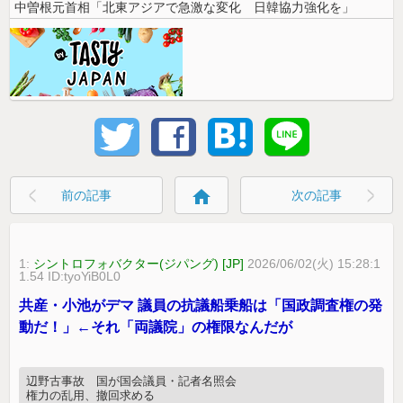
中曽根元首相「北東アジアで急激な変化 日韓協力強化を」
home
前の記事
次の記事
1:
シントロフォバクター(ジパング) [JP]
2026/06/02(火) 15:28:1
1.54 ID:tyoYiB0L0
共産・小池がデマ 議員の抗議船乗船は「国政調査権の発
動だ！」←それ「両議院」の権限なんだが
辺野古事故 国が国会議員・記者名照会
権力の乱用、撤回求める