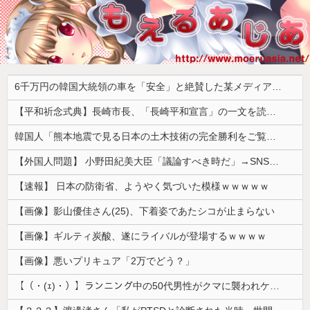
6千万円の韓国大統領の車を「安全」と絶賛した某メディア、高市首相の3千万円の車に対しては……
【平和祈念式典】長崎市長、「長崎平和宣言」の一文を読み飛ばす 「NPTの義務を履行し、核軍縮に向け着実に前進することを求めます」
韓国人「熊本地震で見る日本の土木技術の完全勝利をご覧ください」→「これはすごいわ」「こういうのを見ると日本人は何か適当に作る感じがしない・・・」...
【外国人問題】 小野田紀美大臣「議論すべき時だ」→SNS「まだ議論もしてなかったんだ...」→小野田大臣「これが進歩状況です」めちゃくちゃ仕事して...
【速報】 日本の防衛省、ようやく気づいた模様ｗｗｗｗｗ
【画像】影山優佳さん(25)、下着姿であたシコが止まらない
【画像】ギルティ炭酸、遂にライバルが登場するｗｗｗｗ
【画像】悪いプリキュア「2万でどう？」
【（・(ｪ)・）】ランニング中の50代男性がクマに襲われケガ 体長約1.3メートルのツキノワグマに腕や足をかまれる 岐阜・高山市