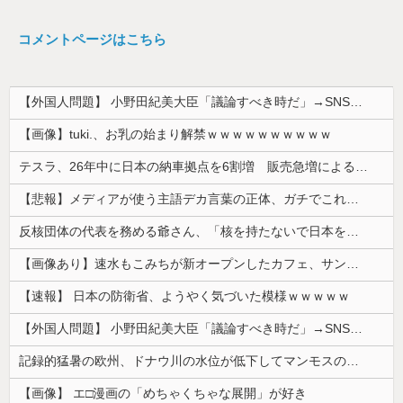
コメントページはこちら
【外国人問題】 小野田紀美大臣「議論すべき時だ」→SNS「まだ議論もしてなかったんだ...」→小野田大臣「これが進歩状況です」めちゃくちゃ仕事して...
【画像】tuki.、お乳の始まり解禁ｗｗｗｗｗｗｗｗｗｗ
テスラ、26年中に日本の納車拠点を6割増 販売急増による混乱収拾へ
【悲報】メディアが使う主語デカ言葉の正体、ガチでこれだったｗｗｗｗ
反核団体の代表を務める爺さん、「核を持たないで日本を守れますか」と中学生に詰問された結果……
【画像あり】速水もこみちが新オープンしたカフェ、サンドイッチ1つ「3000円」ｗｗｗｗｗ
【速報】 日本の防衛省、ようやく気づいた模様ｗｗｗｗｗ
【外国人問題】 小野田紀美大臣「議論すべき時だ」→SNS「まだ議論もしてなかったんだ...」→小野田大臣「これが進歩状況です」めちゃくちゃ仕事して...
記録的猛暑の欧州、ドナウ川の水位が低下してマンモスの骨や沈没したドイツ軍の戦艦が出現
【画像】 エ□漫画の「めちゃくちゃな展開」が好き