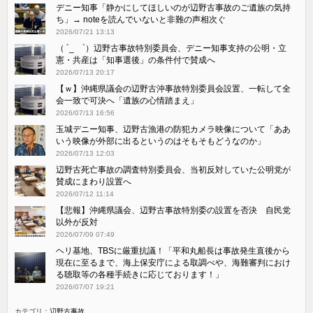
デニー知事「静かにしてほしいのが辺野古事故のご遺族の気持
ち」→ noteを読んでいないと非難の声相次ぐ
2026/07/21 13:13
（ ´_ゝ`）辺野古事故特別委員会、デニー知事支持の公明・立
憲・共産は「知事選後」の条件付で賛成へ
2026/07/13 20:17
【ｗ】沖縄県議会の辺野古沖事故特別委員会設置、一転して全
会一致で可決へ「遺族の心情踏まえ」
2026/07/13 16:56
玉城デニー知事、辺野古漁港の防犯カメラ映像について「ああ
いう映像が外部に出るというのはそもそもどうなのか」
2026/07/13 12:03
辺野古死亡事故の調査特別委員会、当初反対していた公明党が
賛成にまわり設置へ
2026/07/12 11:14
【悲報】沖縄県議会、辺野古事故特別委の設置を否決 自民党
以外が反対
2026/07/09 07:49
ヘリ基地、TBSに厳重抗議！「平和丸船長は事故発生直後から
現在に至るまで、海上保安庁による取調べや、海難審判におけ
る聴取等の各種手続きに応じております！」
2026/07/07 19:21
カテゴリ：
辺野古事故