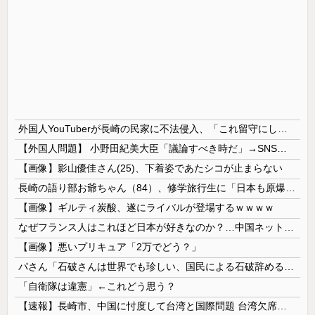
外国人YouTuberが長崎の民家に不法侵入、「これ留守にしてるだけじゃないの？」と激怒する人が続出中
【外国人問題】 小野田紀美大臣「議論すべき時だ」→SNS「まだ議論もしてなかったんだ...」→小野田大臣「これが進歩状況です」めちゃくちゃ仕事して...
【画像】影山優佳さん(25)、下着姿であたシコが止まらない
長崎の語り部お爺ちゃん（84）、修学旅行生に「日本も原爆を持たないと負ける」と言われびっくり！ 被団協代表（85）も中学生に「核を持たないで日本...
【画像】ギルティ炭酸、遂にライバルが登場するｗｗｗｗ
なぜフランス人はこれほど日本が好きなのか？…中国ネット「中国と北朝鮮を除いて日本が好き」！
【画像】悪いプリキュア「2万でどう？」
パさん「石破さんは世界でも珍しい、国民による石破辞めるなデモが自然発生した総理大臣です」
「自衛隊は違憲」←これどう思う？
【速報】長崎市、中国に忖度して台湾と国際問題 台湾欠席「指定座席を使節団区域外にされた」と抗議