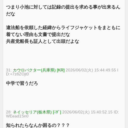
つまり小池に対しては記録の提出を求める事が出来るん
だな
違法船を依頼した経緯からライフジャケットをまともに
着てない理由も文書で提出だな
共産党船長も証人として出頭だよな
31:
カウロバクター(兵庫県) [KR]
2026/06/02(火) 15:44:49.55 I
D:+7z8ZOjt0
中学で習うだろ
28:
ネイッセリア(栃木県) [ﾆﾀﾞ]
2026/06/02(火) 15:40:52.15 ID:
WEead1Sn0
知られたらなんか困るの？？？