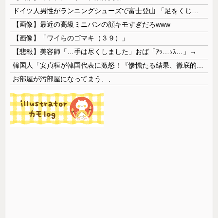
ドイツ人男性がランニングシューズで富士登山 「足をくじいて動けない」
【画像】最近の高級ミニバンの顔キモすぎだろwww
【画像】「ワイらのゴマキ（３９）」
【悲報】美容師「…手は尽くしました」おば「ｱｯ…ｯｽ…」→
韓国人「安貞桓が韓国代表に激怒！『惨憺たる結果、徹底的な刷新が必要だ』と監督や協会を痛烈批判」
お部屋が汚部屋になってまう、、