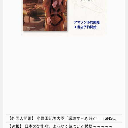
【外国人問題】 小野田紀美大臣「議論すべき時だ」→SNS「まだ議論もしてなかったんだ...」→小野田大臣「これが進歩状況です」めちゃくちゃ仕事して...
【速報】 日本の防衛省、ようやく気づいた模様ｗｗｗｗｗ