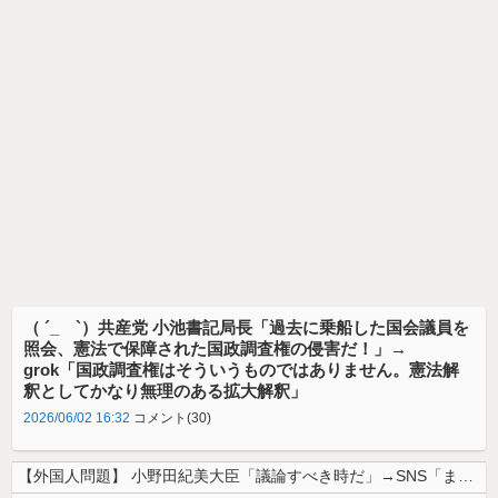
（ ´_ゝ`）共産党 小池書記局長「過去に乗船した国会議員を
照会、憲法で保障された国政調査権の侵害だ！」→
grok「国政調査権はそういうものではありません。憲法解
釈としてかなり無理のある拡大解釈」
2026/06/02 16:32
コメント(30)
【外国人問題】 小野田紀美大臣「議論すべき時だ」→SNS「まだ議論もし...