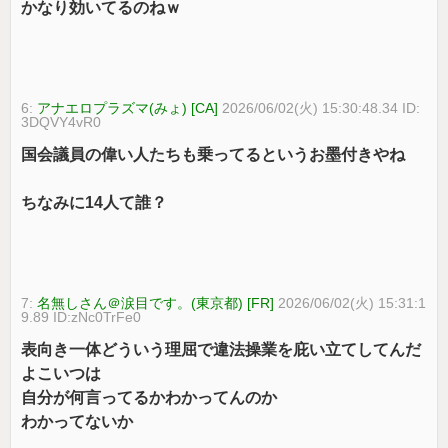
かなり効いてるのねｗ
6:
アナエロプラズマ(みょ) [CA]
2026/06/02(火) 15:30:48.34 ID:
3DQVY4vR0
国会議員の偉い人たちも乗ってるというお墨付きやね
ちなみに14人て誰？
7:
名無しさん＠涙目です。(東京都) [FR]
2026/06/02(火) 15:31:1
9.89 ID:zNc0TrFe0
表向き一体どういう理屈で違法操業を庇い立てしてんだ
よこいつは
自分が何言ってるかわかってんのか
わかってないか