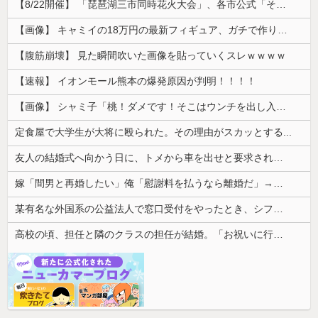
【8/22開催】 「琵琶湖三市同時花火大会」、各市公式「そんな花火大会は存在しない」→ 高価チケットを購入した人達がSNS阿鼻叫喚
【画像】 キャミイの18万円の最新フィギュア、ガチで作り込みがエグすぎる
【腹筋崩壊】 見た瞬間吹いた画像を貼っていくスレｗｗｗｗ
【速報】 イオンモール熊本の爆発原因が判明！！！！
【画像】 シャミ子「桃！ダメです！そこはウンチを出し入れする穴です！」
定食屋で大学生が大将に殴られた。その理由がスカッとする...
友人の結婚式へ向かう日に、トメから車を出せと要求された。断っただけなのに大騒ぎになってしまい…
嫁「間男と再婚したい」俺「慰謝料を払うなら離婚だ」→ところが後日「やっぱり戻りたい」と言い出して…
某有名な外国系の公益法人で窓口受付をやったとき、シフト外しみたいな人をシフト表で数人確認できたわ
高校の頃、担任と隣のクラスの担任が結婚。「お祝いに行こう！」と結婚式場に突撃した結果...