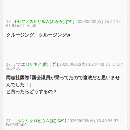
13:
オセアノスピリルム(みかか) [ﾆﾀﾞ]
2026/06/02(火) 15:32:12.
61 ID:ie4ITHph0
クルージング、クルージングw
17:
アナエロリネア(庭) [ﾆﾀﾞ]
2026/06/02(火) 15:34:41.71 ID:SIY
Ju5XU0
同志社国際｢国会議員が乗ってたので違法だと思いませ
んでした！｣
と言ったらどうするの？
27:
エルシミクロビウム(庭) [ﾆﾀﾞ]
2026/06/02(火) 15:40:36.97 I
D:If96FptI0