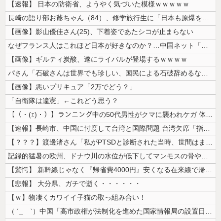
【速報】 日本の防衛省、ようやく気づいた模様ｗｗｗｗｗ
長崎の語り部お爺ちゃん（84）、修学旅行生に「日本も原爆を持たないと負...
【画像】影山優佳さん(25)、下着姿であたシコが止まらない
なぜフランス人はこれほど日本が好きなのか？…中国ネット「中国と北朝鮮を...
【画像】ギルティ炭酸、遂にライバルが登場するｗｗｗｗ
パさん「石破さんは世界でも珍しい、国民による石破辞めるなデモが自然発生...
【画像】悪いプリキュア「2万でどう？」
「自衛隊は違憲」←これどう思う？
【（・(ｪ)・）】ランニング中の50代男性がクマに襲われケガ 体長約1...
【速報】長崎市、中国に忖度して台湾と国際問題 台湾欠席「指定座席を使節...
【？？？】渡邊渚さん「私がPTSDと診断された当時、世間はまだPTSD...
記録的猛暑の欧州、ドナウ川の水位が低下してマンモスの骨や沈没したドイツ...
【驚愕】 新幹線じゃなく『帰省費4000円』安くなる在来線で帰省した結...
【悲報】 大分県、ガチで逝く・・・・・・
【ｗ】物凄くカワイイ子猫の取っ組み合い！
（ ´_ゝ`）中国「高市政権が法制化を進めた国家情報局の設置日が7月3...