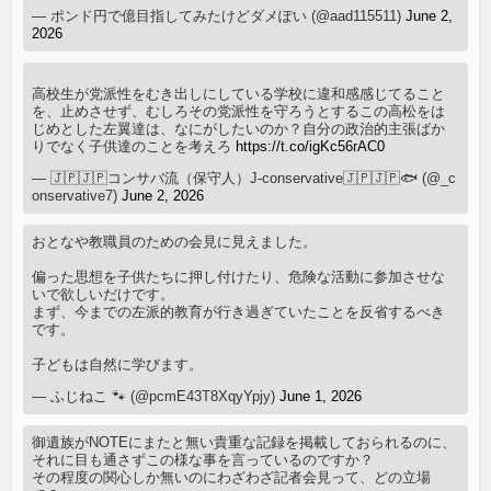
— ポンド円で億目指してみたけどダメぽい (@aad115511)
June 2,
2026
高校生が党派性をむき出しにしている学校に違和感感じてること
を、止めさせず、むしろその党派性を守ろうとするこの高松をは
じめとした左翼達は、なにがしたいのか？自分の政治的主張ばか
りでなく子供達のことを考えろ
https://t.co/igKc56rAC0
— 🇯🇵🇯🇵コンサバ流（保守人）J-conservative🇯🇵🇯🇵🐟 (@_c
onservative7)
June 2, 2026
おとなや教職員のための会見に見えました。
偏った思想を子供たちに押し付けたり、危険な活動に参加させな
いで欲しいだけです。
まず、今までの左派的教育が行き過ぎていたことを反省するべき
です。
子どもは自然に学びます。
— ふじねこ 🐾 (@pcmE43T8XqyYpjy)
June 1, 2026
御遺族がNOTEにまたと無い貴重な記録を掲載しておられるのに、
それに目も通さずこの様な事を言っているのですか？
その程度の関心しか無いのにわざわざ記者会見って、どの立場