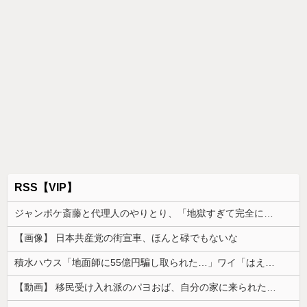
RSS【VIP】
ジャンポケ斎藤と代理人のやりとり、「地獄すぎて完全にコントになってる……」と衝撃を受ける人が続出中
【画像】 日本共産党の街宣車、ほんと碌でもないな
積水ハウス「地面師に55億円騙し取られた…」ワイ「はえーかわいそう…会社滅茶苦茶やろなぁ」
【動画】 移民受け入れ派のパヨおば、自分の家に来られたら全力で拒否るｗｗｗｗｗｗｗｗｗｗｗｗ