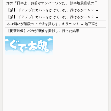
海外「日本よ、お前がナンバーワンだ」 熊本地震直後の日本の対応のスピードに世界が衝撃
【猫】 ドアノブにカバンをかけていた。行けるかニャ？ → 猫はこうなります…
【猫】 ドアノブにカバンをかけていた。行けるかニャ？ → 猫はこうなります…
ネコ飼いが階段の上で袋を揺らす。キラ〜ン！ → 地下室からヤツが現れる…
【衝撃映像】バカが津波を撮影しに行った結果…