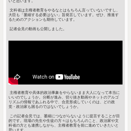
いと思います。
ㅤㅤ 文科省は主権者教育をやるなとはもちろん言っていないですし、
大臣も「萎縮する必要はない」旨発言しています。ぜひ、推進す
るためのアクションも期待しています。
ㅤ 記者会見の動画も公開しました。
ㅤㅤ 主権者教育や具体的政治事象をやらないまま大人になって本当に
いいのでしょうか。分断が進み、切り抜き動画やネットのアルゴ
リズムの情報であふれる中で、合意形成していくのは、どの政
党・政治家も困るのではないでしょうか。
ㅤㅤ この記者会見では、萎縮につながらないように提言することが目
的です。現場の先生や生徒の方々はもちろんのこと、政治家や文
科省の方とも連携しながら、主権者教育を前に進めていきたいと
思います。