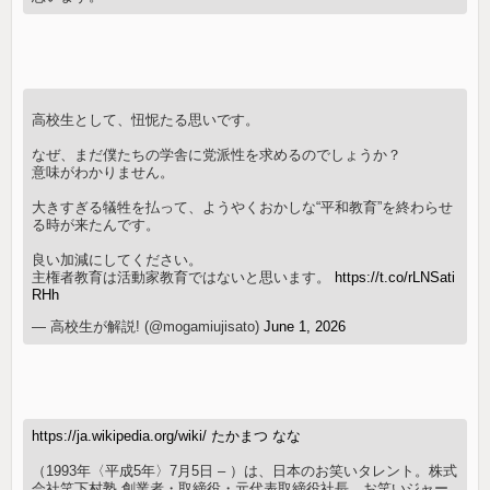
高校生として、忸怩たる思いです。
なぜ、まだ僕たちの学舎に党派性を求めるのでしょうか？
意味がわかりません。
大きすぎる犠牲を払って、ようやくおかしな“平和教育”を終わらせ
る時が来たんです。
良い加減にしてください。
主権者教育は活動家教育ではないと思います。
https://t.co/rLNSati
RHh
— 高校生が解説! (@mogamiujisato)
June 1, 2026
https://ja.wikipedia.org/wiki/ たかまつ なな
（1993年〈平成5年〉7月5日 – ）は、日本のお笑いタレント。株式
会社笑下村塾 創業者・取締役・元代表取締役社長。お笑いジャー