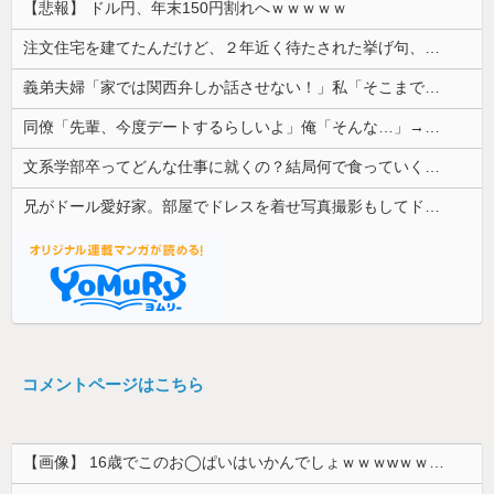
【悲報】 ドル円、年末150円割れへｗｗｗｗｗ
注文住宅を建てたんだけど、２年近く待たされた挙げ句、追加費用1400万請求された。流石におかしいよね？
義弟夫婦「家では関西弁しか話させない！」私「そこまで徹底するの？」→その教育方針が思わぬ結果を招いて…
同僚「先輩、今度デートするらしいよ」俺「そんな…」→密かに想い続けていた相手の話を聞いて落ち込んで…
文系学部卒ってどんな仕事に就くの？結局何で食っていくかわからないんだけど...
兄がドール愛好家。部屋でドレスを着せ写真撮影もしてドン引きした
コメントページはこちら
【画像】 16歳でこのお◯ぱいはいかんでしょｗｗｗwｗｗｗｗｗｗｗｗ❤