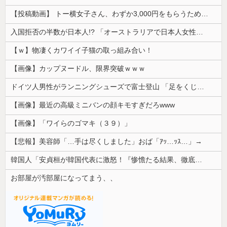
【投稿動画】 トー横女子さん、わずか3,000円をもらうために大人のチ●ポをしゃぶってしまう…
入国拒否の半数が日本人!? 「オーストラリアで日本人女性が売春」
【ｗ】物凄くカワイイ子猫の取っ組み合い！
【画像】カップヌードル、限界突破ｗｗｗ
ドイツ人男性がランニングシューズで富士登山 「足をくじいて動けない」
【画像】最近の高級ミニバンの顔キモすぎだろwww
【画像】「ワイらのゴマキ（３９）」
【悲報】美容師「…手は尽くしました」おば「ｱｯ…ｯｽ…」→
韓国人「安貞桓が韓国代表に激怒！『惨憺たる結果、徹底的な刷新が必要だ』と監督や協会を痛烈批判」
お部屋が汚部屋になってまう、、