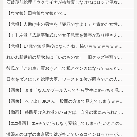
石破茂前総理「ウクライナが核放棄しなければロシア侵攻しなかった」！
【ウマ娘】田舎娘ウマ娘だべ…
【悲報】人助け中の男性を「犯罪ですよ！」と責めた女性、警察が来た瞬間逃げる
【！】左派「広島平和式典で女子児童を警察が取り押さえて無理矢理、排除しました！」 → ネット特定班「女児？全学連のプロ活動家では？」
【悲報】17歳で無期懲役になった奴、怖いｗｗｗｗｗｗｗｗｗｗｗｗｗｗｗｗｗｗｗｗｗｗｗｗ
れいわ新選組の新党名は「いのちの党」 旧グッズ半額で販売 どうなる秘書給与疑惑
彼氏が『この車』買おうとして私とケンカになってるんだけどｗｗｗｗｗｗ
日本をダメにした総理大臣、ワースト１位が同点でこの人ｗｗｗｗｗｗ
【画像】 まま「なんかプール入ってたら学生にめっちゃ見られたw」
【画像】 ヘソ出しJKさん、股間の方まで見えてしまうｗｗｗｗｗｗｗｗｗ
【動画】 移民受け入れ派のパヨおば、自分の家に来られたら全力で拒否るｗｗｗｗｗｗｗｗｗｗｗｗ
【エ□漫画】 エ●チでだらしなく変貌してしまったいとこのお姉ちゃんにチン○ン搾り取られちゃうショタ君…！
激混みのはずの東京駅で鍵が空いているコインロッカーが散見、「ラッキー」と思って中を確認してみると……