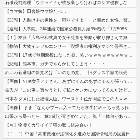
石破茂前総理「ウクライナが核放棄しなければロシア侵攻しなかった」！
【ウマ娘】田舎娘ウマ娘だべ…
【悲報】人助け中の男性を「犯罪ですよ！」と責めた女性、警察が来た瞬間逃...
【速報】人事院、2年連続で国家公務員月給3%増の「1万5056円」引き...
【！】左派「広島平和式典で女子児童を警察が取り押さえて無理矢理、排除し...
【物議】大物インフルエンサー「喫煙者の権利がマジで侵害されてる。いくら...
【悲報】17歳で無期懲役になった奴、怖いｗｗｗｗｗｗｗｗｗｗｗｗｗｗｗ...
【悲報】熊本市、ガチでやらかしてしまう・・・・
れいわ新選組の新党名は「いのちの党」 旧グッズ半額で販売 どうなる秘書...
【画像】NHK女子アナさん、あずにゃんのあずにゃんが張ってしまう
彼氏が『この車』買おうとして私とケンカになってるんだけどｗｗｗｗｗｗ
日本をダメにした総理大臣、ワースト１位が同点でこの人ｗｗｗｗｗｗ
【画像】 まま「なんかプール入ってたら学生にめっちゃ見られたw」
出張から帰ったら、嫁の顔が青ざめていた。俺「一体何があったんだ？」嫁「...
【ｗ】物凄くカワイイ子猫の取っ組み合い！
（ ´_ゝ`）中国「高市政権が法制化を進めた国家情報局の設置日が7月3...