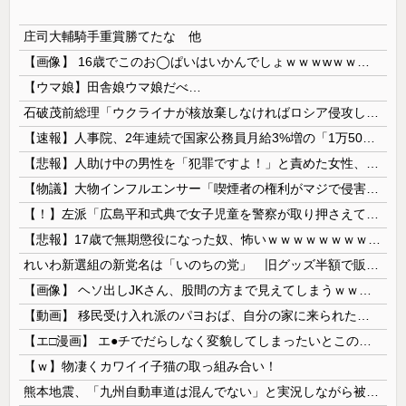
庄司大輔騎手重賞勝てたな 他
【画像】 16歳でこのお◯ぱいはいかんでしょｗｗｗwｗｗｗｗｗｗｗｗ❤
【ウマ娘】田舎娘ウマ娘だべ…
石破茂前総理「ウクライナが核放棄しなければロシア侵攻しなかった」！
【速報】人事院、2年連続で国家公務員月給3%増の「1万5056円」引き上げ勧告 2年で6%超え
【悲報】人助け中の男性を「犯罪ですよ！」と責めた女性、警察が来た瞬間逃げる
【物議】大物インフルエンサー「喫煙者の権利がマジで侵害されてる。いくら税金払ってるんだ」
【！】左派「広島平和式典で女子児童を警察が取り押さえて無理矢理、排除しました！」 → ネット特定班「女児？全学連のプロ活動家では？」
【悲報】17歳で無期懲役になった奴、怖いｗｗｗｗｗｗｗｗｗｗｗｗｗｗｗｗｗｗｗｗｗｗｗｗ
れいわ新選組の新党名は「いのちの党」 旧グッズ半額で販売 どうなる秘書給与疑惑
【画像】 ヘソ出しJKさん、股間の方まで見えてしまうｗｗｗｗｗｗｗｗｗ
【動画】 移民受け入れ派のパヨおば、自分の家に来られたら全力で拒否るｗｗｗｗｗｗｗｗｗｗｗｗ
【エ□漫画】 エ●チでだらしなく変貌してしまったいとこのお姉ちゃんにチン○ン搾り取られちゃうショタ君…！
【ｗ】物凄くカワイイ子猫の取っ組み合い！
熊本地震、「九州自動車道は混んでない」と実況しながら被災地へ向かう有名アナなどに批判殺到 全国紙記者「最新の状況をいち早く伝えることは報道機関としての責務」「情報を取り上げることには大きな意義がある」