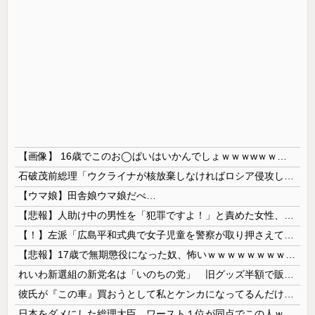
【画像】 16歳でこのお◯ぱいはいかんでしょｗｗｗwｗｗｗｗｗｗｗｗ❤
石破茂前総理「ウクライナが核放棄しなければロシア侵攻しなかった」！
【ウマ娘】田舎娘ウマ娘だべ…
【悲報】人助け中の男性を「犯罪ですよ！」と責めた女性、警察が来た瞬間逃げる
【！】左派「広島平和式典で女子児童を警察が取り押さえて無理矢理、排除しました！」 → ネット特定班「女児？全学連のプロ活動家では？」
【悲報】17歳で無期懲役になった奴、怖いｗｗｗｗｗｗｗｗｗｗｗｗｗｗｗｗｗｗｗｗｗｗｗｗ
れいわ新選組の新党名は「いのちの党」 旧グッズ半額で販売 どうなる秘書給与疑惑
彼氏が『この車』買おうとして私とケンカになってるんだけどｗｗｗｗｗｗ
日本をダメにした総理大臣、ワースト１位が同点でこの人ｗｗｗｗｗｗ