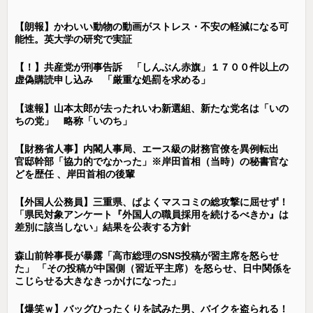
【朗報】かわいい動物の動画がストレス・不安の軽減になる可
能性。英大学の研究で実証
【！】共産党が刑事告訴 「しんぶん赤旗」１７００件以上の
虚偽購読申し込み 「厳重な処罰を求める」
【速報】山本太郎が去ったれいわ新選組、新たな党名は「いの
ちの党」 略称「いのち」
【財務省人事】内閣人事局、エース級の財務官僚を異例転出
官邸幹部「協力的でなかった」※岸田首相（当時）の秘書官な
どを歴任 、岸田首相の後輩
【外国人公務員】三重県、ぱよくマスコミの総攻撃に屈せず！
「県民対象アンケート『外国人の職員採用を続けるべきか』は
差別に該当しない」結果を公表する方針
森山前幹事長が暴露「高市総理のSNS投稿が習主席を怒らせ
た」 「その投稿が中国側（習近平主席）を怒らせ、日中関係を
こじらせる大きなきっかけになった」
【爆笑ｗ】バッグひったくりを試みた男、バイクを盗られる！