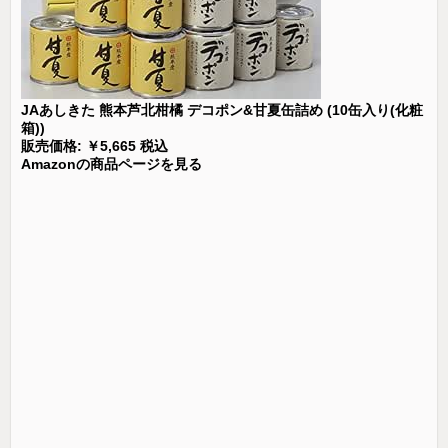
JAあしきた 熊本芦北柑橘 デコポン&甘夏缶詰め (10缶入り(化粧
箱))
販売価格: ￥5,665 税込
Amazonの商品ページを見る