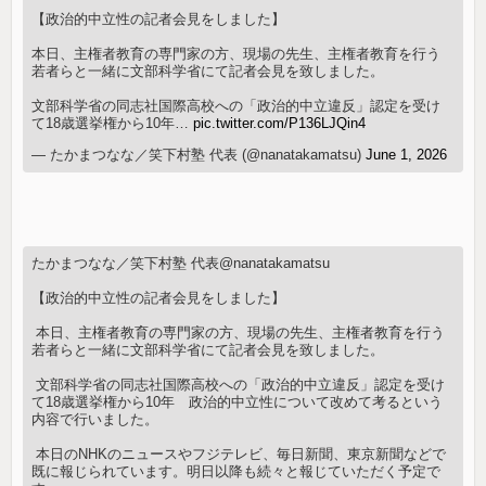
【政治的中立性の記者会見をしました】
本日、主権者教育の専門家の方、現場の先生、主権者教育を行う
若者らと一緒に文部科学省にて記者会見を致しました。
文部科学省の同志社国際高校への「政治的中立違反」認定を受け
て18歳選挙権から10年…
pic.twitter.com/P136LJQin4
— たかまつなな／笑下村塾 代表 (@nanatakamatsu)
June 1, 2026
たかまつなな／笑下村塾 代表@nanatakamatsu
【政治的中立性の記者会見をしました】
ㅤ 本日、主権者教育の専門家の方、現場の先生、主権者教育を行う
若者らと一緒に文部科学省にて記者会見を致しました。
ㅤ 文部科学省の同志社国際高校への「政治的中立違反」認定を受け
て18歳選挙権から10年 政治的中立性について改めて考るという
内容で行いました。
ㅤ 本日のNHKのニュースやフジテレビ、毎日新聞、東京新聞などで
既に報じられています。明日以降も続々と報じていただく予定で