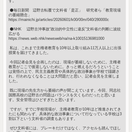
す。
ㅤ ⚫️毎日新聞 辺野古転覆で文科省「是正」 研究者ら「教育現場
の萎縮懸念」
https://mainichi.jp/articles/20260601/k00/00m/040/280000c
ㅤ ⚫️NHK 辺野古沖事故“政治的中立性に違反”文科省の判断に波紋
広がる
https://news.web.nhk/newsweb/na/na-k10015136981000
ㅤ 私は、これまで主権者教育を10年以上取り組み11万人以上に出張
授業を届けてきました。
ㅤ 今回記者会見を企画したのは、現場が萎縮しないために。主権者
教育がここで後退しないために。きっと燃えるだろうということ
は覚悟の上で、民主主義教育や具体的な政治事象が学校で躊躇さ
れ、行われなくなることは大問題だと思い、記者会見を主催しま
した。
ㅤ 既に現場の先生方から萎縮の声が聞こえています。今回、同志社
国際高校の辺野古の問題はバランスを欠くものだったと思いま
す。安全管理はひどすぎたと思います。
ㅤ ですが、すでに学校現場が、主権者教育が10年ほど推進されてき
たにも関わらず、具体的な政治事象について行なっている学校は3
割以下という文科省の調査もあります。
ㅤㅤ ぜひ文科省には、ブレーキだけではなく、アクセルも踏んでほし