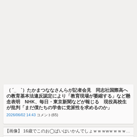
（ ´_ゝ`）たかまつななさんらが記者会見 同志社国際高へ
の教育基本法違反認定により「教育現場が萎縮する」など懸
念表明 NHK、毎日・東京新聞などが報じる 現役高校生
が批判「まだ僕たちの学舎に党派性を求めるのか」
2026/06/02 14:43
コメント(65)
【画像】 16歳でこのお◯ぱいはいかんでしょｗｗｗwｗｗｗｗｗｗｗｗ❤