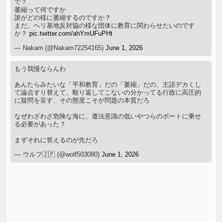
で？
萎縮って何ですか
誰がどの様に萎縮するのですか？
まだ、ヘリ基地反対協の様な団体に教育に関わらせたいのです
か？
pic.twitter.com/ahYmUFuPHt
— Nakam (@Nakam72254165)
June 1, 2026
もう我慢ならんわ
あんたらみたいな「平和教育」だの「萎縮」だの、主語デカくし
て論点すり替えて、殴り返してこないの分かってる行政に高圧的
に疑問を呈す、その態度こそが問題の本質だろ
なぜわざわざ危険な海に、遵法意識の低いやつらのボートに乗せ
る必要があった？
まずそれに答えるのが先だろ
— ウルフ🇯🇵 (@wolf503080)
June 1, 2026