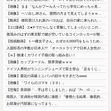
【画像】 まま「なんかプール入ってたら学生にめっちゃ見られたw」
【画像】 ヘソ出しJKさん、股間の方まで見えてしまうｗｗｗｗｗｗｗｗｗ
【動画】 移民受け入れ派のパヨおば、自分の家に来られたら全力で拒否るｗｗｗｗｗｗｗｗｗｗｗｗ
【エ□漫画】 エ●チでだらしなく変貌してしまったいとこのお姉ちゃんにチン○ン搾り取られちゃうショタ君…！
激混みのはずの東京駅で鍵が空いているコインロッカーが散見、「ラッキー」と思って中を確認してみると……
【投稿動画】 トー横女子さん、わずか3,000円をもらうために大人のチ●ポをしゃぶってしまう…
入国拒否の半数が日本人!? 「オーストラリアで日本人女性が売春」
【ｗ】物凄くカワイイ子猫の取っ組み合い！
【画像】カップヌードル、限界突破ｗｗｗ
ドイツ人男性がランニングシューズで富士登山 「足をくじいて動けない」
【画像】最近の高級ミニバンの顔キモすぎだろwww
【画像】「ワイらのゴマキ（３９）」
【悲報】美容師「…手は尽くしました」おば「ｱｯ…ｯｽ…」→
韓国人「安貞桓が韓国代表に激怒！『惨憺たる結果、徹底的な刷新が必要だ』と監督や協会を痛烈批判」
お部屋が汚部屋になってまう、、