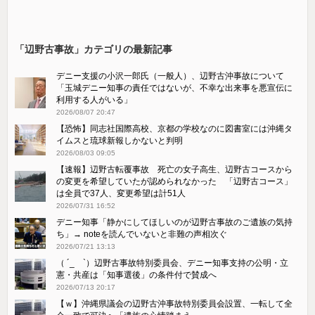
「辺野古事故」カテゴリの最新記事
デニー支援の小沢一郎氏（一般人）、辺野古沖事故について
「玉城デニー知事の責任ではないが、不幸な出来事を悪宣伝に
利用する人がいる」
2026/08/07 20:47
【恐怖】同志社国際高校、京都の学校なのに図書室には沖縄タ
イムスと琉球新報しかないと判明
2026/08/03 09:05
【速報】辺野古転覆事故 死亡の女子高生、辺野古コースから
の変更を希望していたが認められなかった 「辺野古コース」
は全員で37人、変更希望は計51人
2026/07/31 16:52
デニー知事「静かにしてほしいのが辺野古事故のご遺族の気持
ち」→ noteを読んでいないと非難の声相次ぐ
2026/07/21 13:13
（ ´_ゝ`）辺野古事故特別委員会、デニー知事支持の公明・立
憲・共産は「知事選後」の条件付で賛成へ
2026/07/13 20:17
【ｗ】沖縄県議会の辺野古沖事故特別委員会設置、一転して全