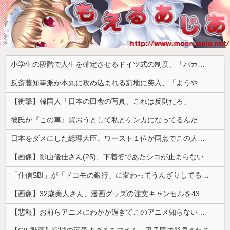
小学生の段階で人生を確定させるドイツ式の制度、「バカを振い落せるから合理的だ」と自惚れていた結果……
反斎藤知事派が本丸に攻め込まれる窮地に突入、「ようやく反撃のターンやね」と手際の良さに感心する人が続出中
【衝撃】韓国人「日本の田舎の写真、これは反則だろ」
彼氏が『この車』買おうとして私とケンカになってるんだけどｗｗｗｗｗｗ
日本をダメにした総理大臣、ワースト１位が同点でこの人ｗｗｗｗｗｗ
【画像】影山優佳さん(25)、下着姿であたシコが止まらない
「住信SBI」が「ドコモの銀行」に変わってうんざりしてるやつｗｗｗｗｗｗｗ
【画像】32歳美人さん、漫画グッズの注文キャンセルを43億円分繰り返しまくり逮捕
【悲報】お前らアニメにわかが過ぎてこのアニメ知らないｗｗｗｗｗ