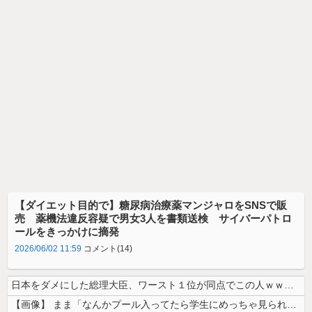
【ダイエット目的で】糖尿病治療薬マンジャロをSNSで販
売 薬機法違反容疑で男女3人を書類送検 サイバーパトロ
ールをきっかけに摘発
2026/06/02 11:59
コメント(14)
日本をダメにした総理大臣、ワースト１位が同点でこの人ｗｗｗｗｗｗ
【画像】 まま「なんかプール入ってたら学生にめっちゃ見られたw」