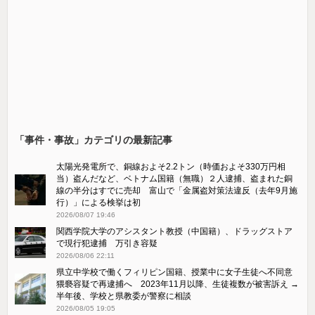
「事件・事故」カテゴリの最新記事
太陽光発電所で、銅線およそ2.2トン（時価およそ330万円相
当）盗んだなど、ベトナム国籍（無職）２人逮捕、盗まれた銅
線の半分はすでに売却 富山で「金属盗対策法違反（去年9月施
行）」による検挙は初
2026/08/07 19:46
関西学院大学のアシスタント教授（中国籍）、ドラッグストア
で現行犯逮捕 万引き容疑
2026/08/06 22:11
県立中学校で働くフィリピン国籍、授業中に女子生徒へ不同意
猥褻容疑で再逮捕へ 2023年11月以降、生徒複数が被害訴え →
半年後、学校と県教委が警察に相談
2026/08/05 19:05