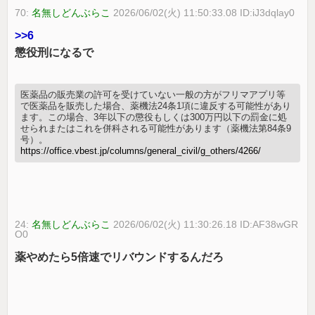
70:
名無しどんぶらこ
2026/06/02(火) 11:50:33.08 ID:iJ3dqlay0
>>6
懲役刑になるで
医薬品の販売業の許可を受けていない一般の方がフリマアプリ等
で医薬品を販売した場合、薬機法24条1項に違反する可能性があり
ます。この場合、3年以下の懲役もしくは300万円以下の罰金に処
せられまたはこれを併科される可能性があります（薬機法第84条9
号）。
https://office.vbest.jp/columns/general_civil/g_others/4266/
24:
名無しどんぶらこ
2026/06/02(火) 11:30:26.18 ID:AF38wGR
O0
薬やめたら5倍速でリバウンドするんだろ