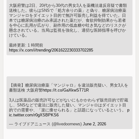
大阪府警は2日、20代から30代の男女3人を薬機法違反容疑で書類
送検した。彼らはSNSで「処方余りの薬」と偽り、糖尿病治療薬
マンジャロをダイエット目的で無許可販売し利益を得ていた。日
本では糖尿病治療のみ承認された薬だが、食欲抑制効果から若者
を中心に乱用が広がり、副作用の低血糖や吐き気などのリスクが
懸念されている。当局は監視を強化し、適切な医師指導を呼びか
けている。
最終更新: 1 時間前
https://x.com/i/trending/2061622230333702285
【摘発】糖尿病治療薬「マンジャロ」を違法販売疑い、男女3人を
書類送検 大阪府警
https://t.co/GaXkwST71R
3人は医薬品の販売許可などがないにもかかわらず販売目的で貯蔵
し、SNSなどで違法に販売した疑い。マンジャロはダイエット目
的での需要や、「楽に痩せられる」と話題になっているという。
p
ic.twitter.com/r0gXSBPKS6
— ライブドアニュース (@livedoornews)
June 2, 2026