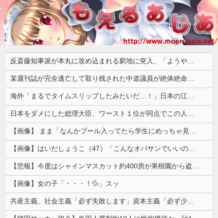
反斎藤知事派が本丸に攻め込まれる窮地に突入、「ようやく反撃のターンやね」と手際の良さに感心する人が続出中
某週刊誌が完全逃亡して取り残された中道議員が絶体絶命の窮地、「今度は宏池会に矛先を向けたか……」と節操の無さに呆れる人が続出
海外「まるでタイムスリップしたみたいだ…！」日本の江戸時代の街並みがそのまま保存されている貴重な場所とは・・・？【海外の反応】
日本をダメにした総理大臣、ワースト１位が同点でこの人ｗｗｗｗｗｗ
【画像】 まま「なんかプール入ってたら学生にめっちゃ見られたw」
【画像】はいだしょうこ（47）「こんなオバサンでいいの…？」
【悲報】今度はシャインマスカット約400房が果樹園から盗まれる 参議院議員「日本人ではないと思う」
【画像】女の子「・・・！💦」スッ
共産主義、社会主義「必ず失敗します」資本主義「必ず少子化します」