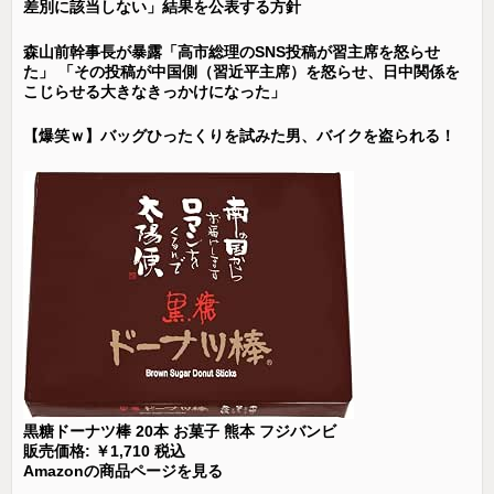
差別に該当しない」結果を公表する方針
森山前幹事長が暴露「高市総理のSNS投稿が習主席を怒らせ
た」 「その投稿が中国側（習近平主席）を怒らせ、日中関係を
こじらせる大きなきっかけになった」
【爆笑ｗ】バッグひったくりを試みた男、バイクを盗られる！
黒糖ドーナツ棒 20本 お菓子 熊本 フジバンビ
販売価格: ￥1,710 税込
Amazonの商品ページを見る