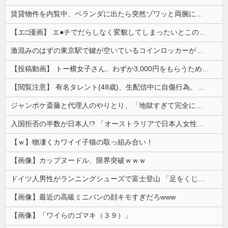
賃貸物件を内覧中、ベランダに出たら突然ゾワッと両腕に鳥肌が出た。「やっぱりこの部屋嫌だ」と思った瞬間、体が前にドンッと突き飛ばされて…
【エ□漫画】 エ●チでだらしなく変貌してしまったいとこのお姉ちゃんにチン○ン搾り取られちゃうショタ君…！
激混みのはずの東京駅で鍵が空いているコインロッカーが散見、「ラッキー」と思って中を確認してみると……
【投稿動画】 トー横女子さん、わずか3,000円をもらうために大人のチ●ポをしゃぶってしまう…
【閲覧注意】 有名タレント(48歳)、生配信中に自傷行為。想像の10倍エグくてファン全員トラウマに…
ジャンポケ斎藤と代理人のやりとり、「地獄すぎて完全にコントになってる……」と衝撃を受ける人が続出中
入国拒否の半数が日本人!? 「オーストラリアで日本人女性が売春」
【ｗ】物凄くカワイイ子猫の取っ組み合い！
【画像】カップヌードル、限界突破ｗｗｗ
ドイツ人男性がランニングシューズで富士登山 「足をくじいて動けない」
【画像】最近の高級ミニバンの顔キモすぎだろwww
【画像】「ワイらのゴマキ（３９）」