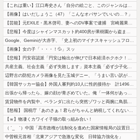
【これは重い】江口寿史さん「自分の絵ごと、このジャンルはそろそろ終わり...
【画像】はいだしょうこ（47）「こんなオバサンでいいの…？」
【芸能】元EXILE・黒木啓司、妻へのDV事案で逮捕 宮崎麗果被告は全...
【悲報】今度はシャインマスカット約400房が果樹園から盗まれる 参議院...
Google、Geminiが大赤字、「史上初のマイナスキャッシュフロー...
【画像】女の子「・・・！💦」スッ
【悲報】円安容認派「円安は輸出が伸びで日本経済ホクホク！」⇒ 世界に売...
共産主義、社会主義「必ず失敗します」資本主義「必ず少子化します」
辺野古の防犯カメラ画像を見た玉城デニー、「うまい言い訳が思いつかなかっ...
【韓国サッカー協会】外国人審判約10人に性的接待か 計1496回、約2...
出張から帰ったら、嫁の顔が青ざめていた。俺「一体何があったんだ？」嫁「...
賃貸物件を内覧中、ベランダに出たら突然ゾワッと両腕に鳥肌が出た。「やっ...
【怒報】 国税庁「あのさぁ！君らがちゃんと納税してくれないとこうなっち...
【ｗ】物凄くカワイイ子猫の取っ組み合い！
（ ´_ゝ`）中国「高市政権が法制化を進めた国家情報局の設置日が7月3...
中曽根元首相「北東アジアで急激な変化 日韓協力強化を」