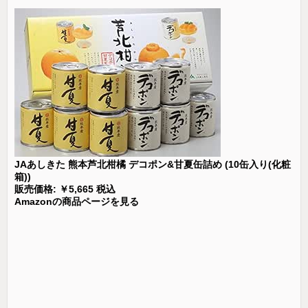
JAあしきた 熊本芦北柑橘 デコポン&甘夏缶詰め (10缶入り(化粧
箱))
販売価格: ￥5,665 税込
Amazonの商品ページを見る