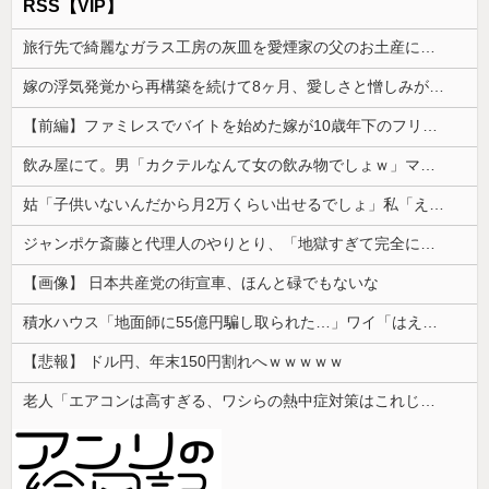
RSS【VIP】
旅行先で綺麗なガラス工房の灰皿を愛煙家の父のお土産にしたんだけどダイソーでそっくりな商品を見つけた
嫁の浮気発覚から再構築を続けて8ヶ月、愛しさと憎しみが交互に押し寄せてる。もう一回俺に恋させてあげたい。
【前編】ファミレスでバイトを始めた嫁が10歳年下のフリーターと性行為してた
飲み屋にて。男「カクテルなんて女の飲み物でしょｗ」マスター「その子、かなり飲めるよ？」→強気だった男の態度が一変して…
姑「子供いないんだから月2万くらい出せるでしょ」私「え？将来のために貯めているんですが…」→義実家の要求に呆れて…
ジャンポケ斎藤と代理人のやりとり、「地獄すぎて完全にコントになってる……」と衝撃を受ける人が続出中
【画像】 日本共産党の街宣車、ほんと碌でもないな
積水ハウス「地面師に55億円騙し取られた…」ワイ「はえーかわいそう…会社滅茶苦茶やろなぁ」
【悲報】 ドル円、年末150円割れへｗｗｗｗｗ
老人「エアコンは高すぎる、ワシらの熱中症対策はこれじゃよ」