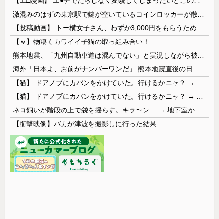
【エ□漫画】 エ●チでだらしなく変貌してしまったいとこのお姉ちゃんにチン○ン搾り取られちゃうショタ君…！
激混みのはずの東京駅で鍵が空いているコインロッカーが散見、「ラッキー」と思って中を確認してみると……
【投稿動画】 トー横女子さん、わずか3,000円をもらうために大人のチ●ポをしゃぶってしまう…
【ｗ】物凄くカワイイ子猫の取っ組み合い！
熊本地震、「九州自動車道は混んでない」と実況しながら被災地へ向かう有名アナなどに批判殺到 全国紙記者「最新の状況をいち早く伝えることは報道機関としての責務」「情報を取り上げることには大きな意義がある」
海外「日本よ、お前がナンバーワンだ」 熊本地震直後の日本の対応のスピードに世界が衝撃
【猫】 ドアノブにカバンをかけていた。行けるかニャ？ → 猫はこうなります…
【猫】 ドアノブにカバンをかけていた。行けるかニャ？ → 猫はこうなります…
ネコ飼いが階段の上で袋を揺らす。キラ〜ン！ → 地下室からヤツが現れる…
【衝撃映像】バカが津波を撮影しに行った結果…