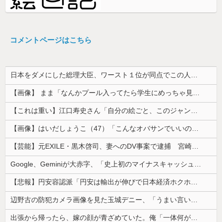
コメントページはこちら
日本をダメにした総理大臣、ワースト１位が同点でこの人ｗｗｗｗｗｗ
【画像】 まま「なんかプール入ってたら学生にめっちゃ見られたw」
【これは重い】江口寿史さん「自分の絵ごと、このジャンルはそろそろ終わりかな」
【画像】はいだしょうこ（47）「こんなオバサンでいいの…？」
【芸能】元EXILE・黒木啓司、妻へのDV事案で逮捕 宮崎麗果被告は全身打撲・頭部裂傷などのけが
Google、Geminiが大赤字、「史上初のマイナスキャッシュフロー」に陥る
【悲報】円安容認派「円安は輸出が伸びで日本経済ホクホク！」⇒ 世界に売る物が無さすぎて輸出額で韓国に惨敗・・・
辺野古の防犯カメラ画像を見た玉城デニー、「うまい言い訳が思いつかなかったからそれかよ」と有権者を呆れさせるコメントを……
出張から帰ったら、嫁の顔が青ざめていた。俺「一体何があったんだ？」嫁「…」→子供たちに話を聞くと…