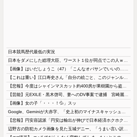
日本競馬歴代最低の実況
日本をダメにした総理大臣、ワースト１位が同点でこの人ｗｗｗｗｗｗ
【画像】はいだしょうこ（47）「こんなオバサンでいいの…？」
【これは重い】江口寿史さん「自分の絵ごと、このジャンルはそろそろ終わりかな」
【悲報】今度はシャインマスカット約400房が果樹園から盗まれる 参議院議員「日本人ではないと思う」
【芸能】元EXILE・黒木啓司、妻へのDV事案で逮捕 宮崎麗果被告は全身打撲・頭部裂傷などのけが
【画像】女の子「・・・！💦」スッ
Google、Geminiが大赤字、「史上初のマイナスキャッシュフロー」に陥る
【悲報】円安容認派「円安は輸出が伸びで日本経済ホクホク！」⇒ 世界に売る物が無さすぎて輸出額で韓国に惨敗・・・
辺野古の防犯カメラ画像を見た玉城デニー、「うまい言い訳が思いつかなかったからそれかよ」と有権者を呆れさせるコメントを……