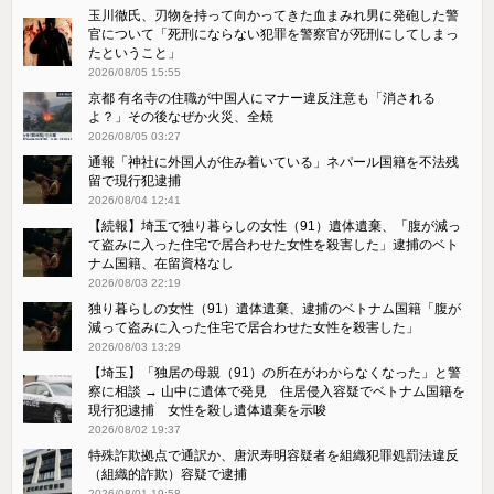
玉川徹氏、刃物を持って向かってきた血まみれ男に発砲した警
官について「死刑にならない犯罪を警察官が死刑にしてしまっ
たということ」
2026/08/05 15:55
京都 有名寺の住職が中国人にマナー違反注意も「消される
よ？」その後なぜか火災、全焼
2026/08/05 03:27
通報「神社に外国人が住み着いている」ネパール国籍を不法残
留で現行犯逮捕
2026/08/04 12:41
【続報】埼玉で独り暮らしの女性（91）遺体遺棄、「腹が減っ
て盗みに入った住宅で居合わせた女性を殺害した」逮捕のベト
ナム国籍、在留資格なし
2026/08/03 22:19
独り暮らしの女性（91）遺体遺棄、逮捕のベトナム国籍「腹が
減って盗みに入った住宅で居合わせた女性を殺害した」
2026/08/03 13:29
【埼玉】「独居の母親（91）の所在がわからなくなった」と警
察に相談 → 山中に遺体で発見 住居侵入容疑でベトナム国籍を
現行犯逮捕 女性を殺し遺体遺棄を示唆
2026/08/02 19:37
特殊詐欺拠点で通訳か、唐沢寿明容疑者を組織犯罪処罰法違反
（組織的詐欺）容疑で逮捕
2026/08/01 19:58