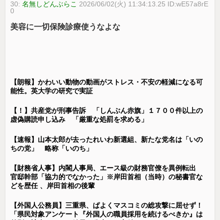
30:
名無しどんぶらこ
2026/06/02(火) 11:34:13.25 ID:wE57a8rE
0
美容に一切保険診療使うなよな
【朗報】かわいい動物の動画がストレス・不安の軽減になる可
能性。英大学の研究で実証
【！】共産党が刑事告訴 「しんぶん赤旗」１７００件以上の
虚偽購読申し込み 「厳重な処罰を求める」
【速報】山本太郎が去ったれいわ新選組、新たな党名は「いの
ちの党」 略称「いのち」
【財務省人事】内閣人事局、エース級の財務官僚を異例転出
官邸幹部「協力的でなかった」※岸田首相（当時）の秘書官な
どを歴任 、岸田首相の後輩
【外国人公務員】三重県、ぱよくマスコミの総攻撃に屈せず！
「県民対象アンケート『外国人の職員採用を続けるべきか』は