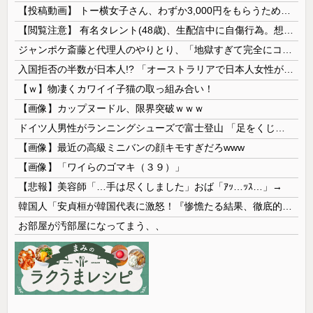
【投稿動画】 トー横女子さん、わずか3,000円をもらうために大人のチ●ポをしゃぶってしまう…
【閲覧注意】 有名タレント(48歳)、生配信中に自傷行為。想像の10倍エグくてファン全員トラウマに…
ジャンポケ斎藤と代理人のやりとり、「地獄すぎて完全にコントになってる……」と衝撃を受ける人が続出中
入国拒否の半数が日本人!? 「オーストラリアで日本人女性が売春」
【ｗ】物凄くカワイイ子猫の取っ組み合い！
【画像】カップヌードル、限界突破ｗｗｗ
ドイツ人男性がランニングシューズで富士登山 「足をくじいて動けない」
【画像】最近の高級ミニバンの顔キモすぎだろwww
【画像】「ワイらのゴマキ（３９）」
【悲報】美容師「…手は尽くしました」おば「ｱｯ…ｯｽ…」→
韓国人「安貞桓が韓国代表に激怒！『惨憺たる結果、徹底的な刷新が必要だ』と監督や協会を痛烈批判」
お部屋が汚部屋になってまう、、