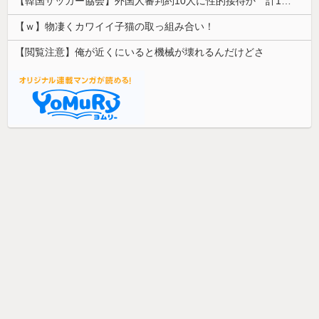
【韓国サッカー協会】外国人審判約10人に性的接待か 計1496回、約2億ウォン（約2200万円）
【ｗ】物凄くカワイイ子猫の取っ組み合い！
【閲覧注意】俺が近くにいると機械が壊れるんだけどさ