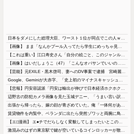
日本をダメにした総理大臣、ワースト１位が同点でこの人ｗｗｗｗｗｗ
【画像】 まま「なんかプール入ってたら学生にめっちゃ見られたw」
【これは重い】江口寿史さん「自分の絵ごと、このジャンルはそろそろ終わりかな」
【画像】はいだしょうこ（47）「こんなオバサンでいいの…？」
【芸能】元EXILE・黒木啓司、妻へのDV事案で逮捕 宮崎麗果被告は全身打撲・頭部裂傷などのけが
Google、Geminiが大赤字、「史上初のマイナスキャッシュフロー」に陥る
【悲報】円安容認派「円安は輸出が伸びで日本経済ホクホク！」⇒ 世界に売る物が無さすぎて輸出額で韓国に惨敗・・・
辺野古の防犯カメラ画像を見た玉城デニー、「うまい言い訳が思いつかなかったからそれかよ」と有権者を呆れさせるコメントを……
出張から帰ったら、嫁の顔が青ざめていた。俺「一体何があったんだ？」嫁「…」→子供たちに話を聞くと…
賃貸物件を内覧中、ベランダに出たら突然ゾワッと両腕に鳥肌が出た。「やっぱりこの部屋嫌だ」と思った瞬間、体が前にドンッと突き飛ばされて…
【エ□漫画】 エ●チでだらしなく変貌してしまったいとこのお姉ちゃんにチン○ン搾り取られちゃうショタ君…！
激混みのはずの東京駅で鍵が空いているコインロッカーが散見、「ラッキー」と思って中を確認してみると……