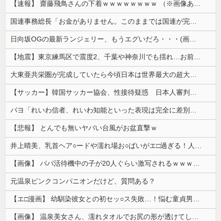
【速報】 齋藤飛鳥さんの下着ｗｗｗｗｗｗｗｗ （※画像あり）
国連事務総長「お金がありません。このままでは国連が完全崩壊します。助けて下さい」
日向坂OGの最新ランジェリー、もうエグいだろ・・・(画像どーん)
【地震】東京練馬区で震度2、千葉や神奈川でも揺れ…お前ら気付いた？
大東亜共栄圏が完成していたら今頃日本は世界最大の超大国だった事実
【サッカー】韓国サッカー協会、性接待疑惑 日本人審判も含まれると報道 「Jリーグの審判を統括する人物」
パヨ「れいわ信者、れいわ知能といった表現は完全に差別表現。メディアは放送禁止用語に指定するべき」
【悲報】 とんでも無いヤバい台風がお盆直撃ｗ
井上晴美、乳首ヘア○ードや濡れ場お○ぱいがエ□過ぎる！人生最後のラスト写真集、最高！！
【画像】 パパ活待機中の子が20人ぐらい激写されるｗｗｗｗｗｗｗｗｗｗｗ
元温泉ピンクコンパニオンだけど、質問ある？
【エ□漫画】 幼馴染彼女との初セッ○ス失敗…！悩む童貞男子にクラスメイトのギャルJKが優しく近づきオチ○ポよしよしされちゃう…！
【画像】 温泉美女さん、濡れタオルでお尻の形が透けてしまう