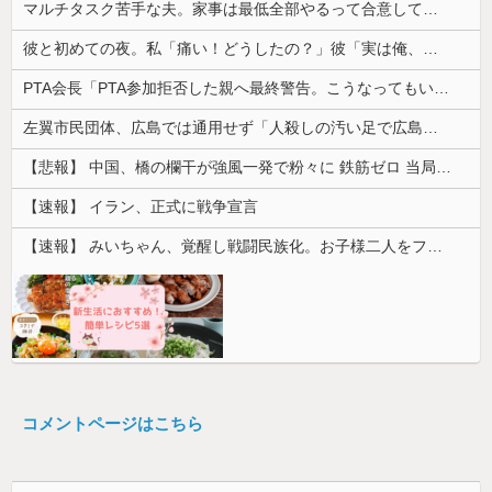
マルチタスク苦手な夫。家事は最低全部やるって合意してるけど、ミスが多いと任せたくなくなって...
彼と初めての夜。私「痛い！どうしたの？」彼「実は俺、不能なんだ…」→初めての夜に打ち明けられた理由が衝撃的で…
PTA会長「PTA参加拒否した親へ最終警告。こうなってもいい？」
左翼市民団体、広島では通用せず「人殺しの汚い足で広島の土を踏むな！」→広島県民「お前らの方が汚いんじゃ！」「ワシらが広島県民じゃ」
【悲報】 中国、橋の欄干が強風一発で粉々に 鉄筋ゼロ 当局「接着剤でくっつけただけ」「正常で、品質問題はない」
【速報】 イラン、正式に戦争宣言
【速報】 みいちゃん、覚醒し戦闘民族化。お子様二人をフルボッコにしてしまう
コメントページはこちら