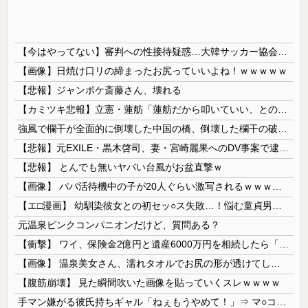
【今はやってない】審判への性接待疑惑…大韓サッカー協会が声明「現在は一切発生していない」
【画像】日焼け口リの締まったお尻っていいよね！ｗｗｗｗｗ
【悲報】ジャンポケ斎藤さん、壊れる
【カミツキ悲報】立憲・蓮舫「蓮舫だから叩いていい、との報道に何度も向き合ってきました」→ツッコミ殺到
強風で欄干が全面的に倒壊した中国の橋、倒壊した欄干の破片を調べると凄まじい事実が発覚して……
【悲報】元EXILE・黒木啓司、妻・宮崎麗果へのDV事案で逮捕されていた！宮崎は全身打撲、頭部裂傷及び打撲、頸部損傷・・・
【悲報】 とんでも無いヤバい台風がお盆直撃ｗ
【画像】 パパ活待機中の子が20人ぐらい激写されるｗｗｗｗｗｗｗｗｗｗｗ
【エ□漫画】 幼馴染彼女との初セッ○ス失敗…！悩む童貞男子にクラスメイトのギャルJKが優しく近づきオチ○ポよしよしされちゃう…！
元温泉ピンクコンパニオンだけど、質問ある？
【衝撃】 ワイ、保険金2億円と遺産6000万円を相続したら「こう」なった・・・
【画像】 温泉美女さん、濡れタオルでお尻の形が透けてしまう
【腹筋崩壊】 見た瞬間吹いた画像を貼っていくスレｗｗｗｗ
手マン嫌がる彼氏持ちギャル「ねぇもうやめて！」⇒ マ○コは正直だった結果…