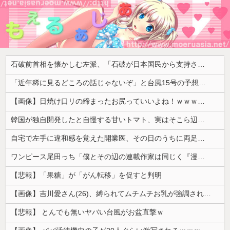
石破前首相を懐かしむ左派、「石破が日本国民から支持されまくっていた」と主張してしまうも……
「近年稀に見るどころの話じゃないぞ」と台風15号の予想進路に困惑する人が多数、偏西風が全く通用していないんだけど……
【画像】日焼け口リの締まったお尻っていいよね！ｗｗｗｗｗ
韓国が独自開発したと自慢する甘いトマト、実はそこら辺のトマトに砂糖水を注入していただけなのが判明して大問題にw
自宅で左手に違和感を覚えた開業医、その日のうちに両足が動かなくなり入院すると……
ワンピース尾田っち「僕とその辺の連載作家は同じく『漫画家』と呼ばれるけど、それが不満で。」
【悲報】「果糖」が「がん転移」を促すと判明
【画像】吉川愛さん(26)、縛られてムチムチお乳が強調されてしまう
【悲報】 とんでも無いヤバい台風がお盆直撃ｗ