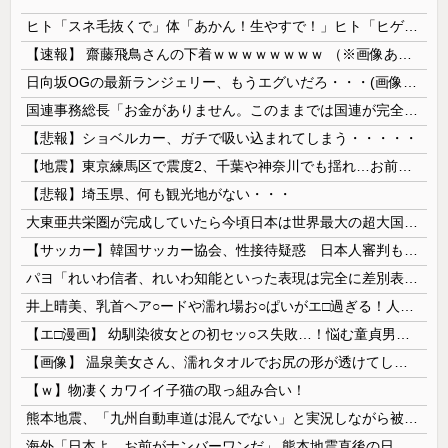
ヒト「スネ毛抜くで」体「あかん！生やすで！」ヒト「ヒゲ抜くで」体「あかん！生やすで！」ヒト「髪抜けたで」
【速報】 齋藤飛鳥さんの下着ｗｗｗｗｗｗｗｗ （※画像あり）
日向坂OGの最新ランジェリー、もうエグいだろ・・・(画像どーん)
国連事務総長「お金がありません。このままでは国連が完全崩壊します。助けて下さい」
【悲報】ショベルカー、ガチで吸い込まれてしまう・・・・・
【地震】東京練馬区で震度2、千葉や神奈川でも揺れ…お前ら気付いた？
【悲報】埼玉県、何も観光地がない・・・
大東亜共栄圏が完成していたら今頃日本は世界最大の超大国だった事実
【サッカー】韓国サッカー協会、性接待疑惑 日本人審判も含まれると報道 「Jリーグの審判を統括する人物」
パヨ「れいわ信者、れいわ知能といった表現は完全に差別表現。メディアは放送禁止用語に指定するべき」
井上晴美、乳首ヘア○ードや濡れ場お○ぱいがエ□過ぎる！人生最後のラスト写真集、最高！！
【エ□漫画】 幼馴染彼女との初セッ○ス失敗…！悩む童貞男子にクラスメイトのギャルJKが優しく近づきオチ○ポよしよしされちゃう…！
【画像】 温泉美女さん、濡れタオルでお尻の形が透けてしまう
【ｗ】物凄くカワイイ子猫の取っ組み合い！
熊本地震、「九州自動車道は混んでない」と実況しながら被災地へ向かう有名アナなどに批判殺到 全国紙記者「最新の状況をいち早く伝えることは報道機関としての責務」「情報を取り上げることには大きな意義がある」
海外「日本よ、お前がナンバーワンだ」 熊本地震直後の日本の対応のスピードに世界が衝撃