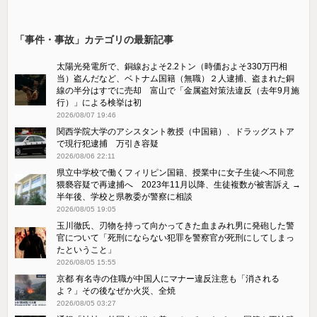
「事件・事故」カテゴリの最新記事
太陽光発電所で、銅線およそ2.2トン（時価およそ330万円相
当）盗んだなど、ベトナム国籍（無職）２人逮捕、盗まれた銅
線の半分はすでに売却 富山で「金属盗対策法違反（去年9月施
行）」による検挙は初
2026/08/07 19:46
関西学院大学のアシスタント教授（中国籍）、ドラッグストア
で現行犯逮捕 万引き容疑
2026/08/06 22:11
県立中学校で働くフィリピン国籍、授業中に女子生徒へ不同意
猥褻容疑で再逮捕へ 2023年11月以降、生徒複数が被害訴え →
半年後、学校と県教委が警察に相談
2026/08/05 19:05
玉川徹氏、刃物を持って向かってきた血まみれ男に発砲した警
官について「死刑にならない犯罪を警察官が死刑にしてしまっ
たということ」
2026/08/05 15:55
京都 有名寺の住職が中国人にマナー違反注意も「消される
よ？」その後なぜか火災、全焼
2026/08/05 03:27