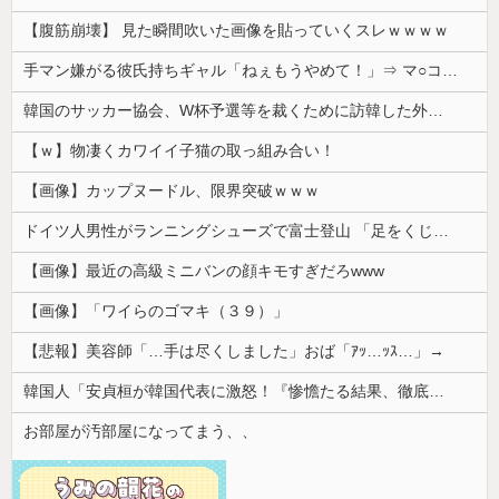
【腹筋崩壊】 見た瞬間吹いた画像を貼っていくスレｗｗｗｗ
手マン嫌がる彼氏持ちギャル「ねぇもうやめて！」⇒ マ○コは正直だった結果…
韓国のサッカー協会、W杯予選等を裁くために訪韓した外国人審判を「性接待」していた……大して強くもないチームが潤沢な予算を持ってりゃそうなるわな
【ｗ】物凄くカワイイ子猫の取っ組み合い！
【画像】カップヌードル、限界突破ｗｗｗ
ドイツ人男性がランニングシューズで富士登山 「足をくじいて動けない」
【画像】最近の高級ミニバンの顔キモすぎだろwww
【画像】「ワイらのゴマキ（３９）」
【悲報】美容師「…手は尽くしました」おば「ｱｯ…ｯｽ…」→
韓国人「安貞桓が韓国代表に激怒！『惨憺たる結果、徹底的な刷新が必要だ』と監督や協会を痛烈批判」
お部屋が汚部屋になってまう、、