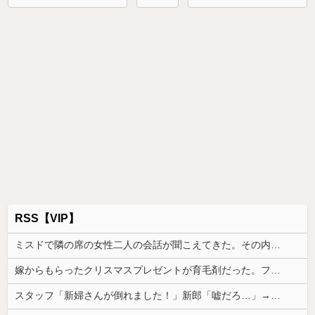
RSS【VIP】
ミスドで隣の席の女性二人の会話が聞こえてきた。その内容が、旦那と離婚したくてでっち上げのDV証拠を...
嫁からもらったクリスマスプレゼントが育毛剤だった。フサフサでピチピチの30歳だけど育毛剤だった
スタッフ「新婦さんが倒れました！」新郎「嘘だろ…」→お色直し中に緊急搬送され、結婚式は思わぬ展開に…