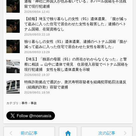
通報「神社に外国人が住み着いている」ネパール国籍を不法残
留で現行犯逮捕
2026/08/04 12:41
【続報】埼玉で独り暮らしの女性（91）遺体遺棄、「腹が減っ
て盗みに入った住宅で居合わせた女性を殺害した」逮捕のベト
ナム国籍、在留資格なし
2026/08/03 22:19
独り暮らしの女性（91）遺体遺棄、逮捕のベトナム国籍「腹が
減って盗みに入った住宅で居合わせた女性を殺害した」
2026/08/03 13:29
【埼玉】「独居の母親（91）の所在がわからなくなった」と警
察に相談 → 山中に遺体で発見 住居侵入容疑でベトナム国籍を
現行犯逮捕 女性を殺し遺体遺棄を示唆
2026/08/02 19:37
特殊詐欺拠点で通訳か、唐沢寿明容疑者を組織犯罪処罰法違反
（組織的詐欺）容疑で逮捕
2026/08/01 19:58
カテゴリ：
事件・事故
home
前の記事
次の記事