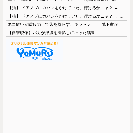
【猫】 ドアノブにカバンをかけていた。行けるかニャ？ → 猫はこうなります…
【猫】 ドアノブにカバンをかけていた。行けるかニャ？ → 猫はこうなります…
ネコ飼いが階段の上で袋を揺らす。キラ〜ン！ → 地下室からヤツが現れる…
【衝撃映像】バカが津波を撮影しに行った結果…