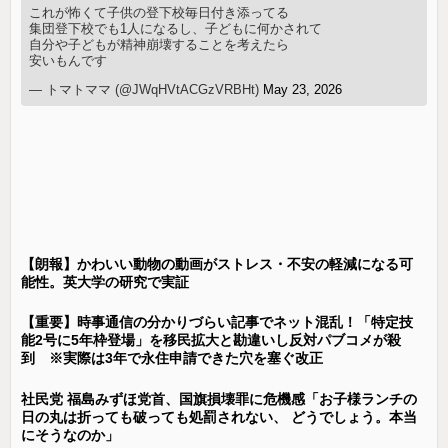
これが怖くて子供の登下校毎日付き添ってる
集団登下校でも1人になるし、子どもに何かされて
自分や子どもが精神崩壊することを考えたら
安いもんです
— トマトママ (@JWqHVtACGzVRBHt)
May 23, 2026
【朗報】かわいい動物の動画がストレス・不安の軽減になる可
能性。英大学の研究で実証
【重要】時事通信の分かりづらい記事でネット混乱！「特定技
能2号に5年枠登場」を移民拡大と勘違いし反対パブコメが殺
到 ※実際は3年で永住申請できた穴を塞ぐ改正
社民党 福島みずほ党首、国旗損壊罪に危機感「お子様ランチの
日の丸は折っても破っても処罰されない、 どうでしょう。本当
にそうなのか」