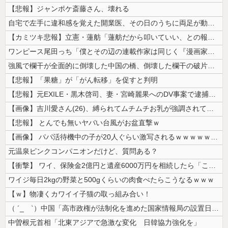
【悲報】ジャンポケ斎藤さん、壊れる
自宅で左手に違和感を覚えた開業医、その日のうちに両足が動かなくなり入院...
【カミツキ悲報】立憲・蓮舫「蓮舫だから叩いていい、との報道に何度も向き...
ワンピース尾田っち「僕とその辺の連載作家は同じく『漫画家』と呼ばれるけ...
強風で欄干が全面的に倒壊した中国の橋、倒壊した欄干の破片を調べると凄ま...
【悲報】「果糖」が「がん転移」を促すと判明
【悲報】元EXILE・黒木啓司、妻・宮崎麗果へのDV事案で逮捕されてい...
【画像】吉川愛さん(26)、縛られてムチムチお乳が強調されてしまう
【悲報】 とんでも無いヤバい台風がお盆直撃ｗ
【画像】 パパ活待機中の子が20人ぐらい激写されるｗｗｗｗｗｗｗｗｗｗ...
元温泉ピンクコンパニオンだけど、質問ある？
【衝撃】 ワイ、保険金2億円と遺産6000万円を相続したら「こう」なっ...
ワイジ毎日2kgの野菜と500gくらいの肉食べたらこうなるｗｗｗ
【ｗ】物凄くカワイイ子猫の取っ組み合い！
（ ´_ゝ`）中国「高市政権が法制化を進めた国家情報局の設置日が7月3...
中曽根元首相「北東アジアで急激な変化 日韓協力強化を」