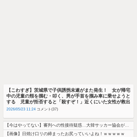
【こわすぎ】茨城県で子供誘拐未遂がまた発生！ 女が帰宅
中の児童の頬を掴む・叩く、男が手首を掴み車に乗せようと
する 児童が拒否すると「殺すぞ！」近くにいた女性が救出
2026/05/23 11:24
コメント(37)
【今はやってない】審判への性接待疑惑…大韓サッカー協会が声明「現在は一...
【画像】日焼け口リの締まったお尻っていいよね！ｗｗｗｗｗ