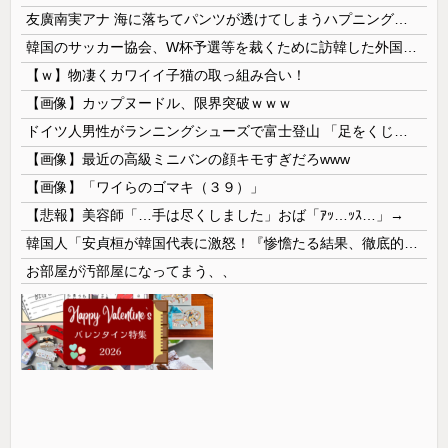
友廣南実アナ 海に落ちてパンツが透けてしまうハプニング！！【GIF動画あり】
韓国のサッカー協会、W杯予選等を裁くために訪韓した外国人審判を「性接待」していた……大して強くもないチームが潤沢な予算を持ってりゃそうなるわな
【ｗ】物凄くカワイイ子猫の取っ組み合い！
【画像】カップヌードル、限界突破ｗｗｗ
ドイツ人男性がランニングシューズで富士登山 「足をくじいて動けない」
【画像】最近の高級ミニバンの顔キモすぎだろwww
【画像】「ワイらのゴマキ（３９）」
【悲報】美容師「…手は尽くしました」おば「ｱｯ…ｯｽ…」→
韓国人「安貞桓が韓国代表に激怒！『惨憺たる結果、徹底的な刷新が必要だ』と監督や協会を痛烈批判」
お部屋が汚部屋になってまう、、