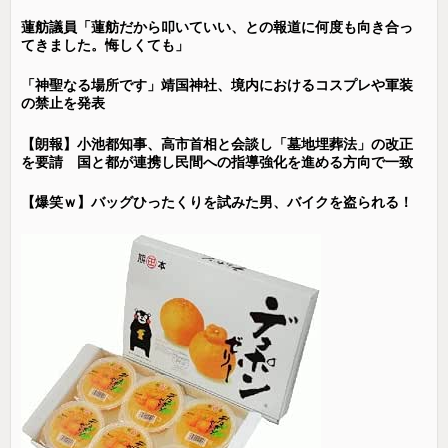
蓮舫議員「蓮舫だから叩いていい、との報道に何度も向き合っ
てきました。悔しくても」
「神聖なる場所です」靖国神社、境内におけるコスプレや軍装
の禁止を発表
【朗報】小池都知事、高市首相と会談し「墓地埋葬法」の改正
を要請 国と都が連携し民間への指導強化を進める方向で一致
【爆笑ｗ】バッグひったくりを試みた男、バイクを盗られる！