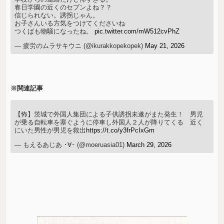
春日学園の近くのセブンよね？？
信じられない。誘拐じゃん。
お子さんいる方気をつけてくださいね
つくばも物騒になったね。
pic.twitter.com/mW512cvPhZ
— 疲労のムラサキウニ (@ikurakkopekopek)
May 21, 2026
※関連記事
【怖】茨城で外国人集団による子供誘拐未遂がまた発生！ 男児
が乗る自転車を塞ぐように停車し外国人２人が降りてくる 近く
にいた男性が男児を救出
https://t.co/y3frPcIxGm
— もえるあじあ ･∀･ (@moeruasia01)
March 29, 2026