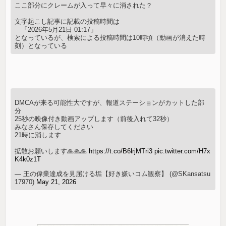
ここ部分にクレームが入って早々に消された？
文字起こし記事に記載の投稿時間は
「2026年5月21日 01:17」
となっているが、検索による投稿時間は10時頃（動画が消えた時
刻）となっている
DMCAが来る可能性大ですが、報道ステーションがカットした部
分
25秒の映像付き動画アップします（前後入れて32秒）
みなさん保存してください
21時に消します
拡散お願いします🙏🙏🙏
https://t.co/B6lrjMTri3
pic.twitter.com/H7x
K4k0z1T
— 王の偉業達成を見届ける垢【好き嫌いコム観察】 (@SKansatsu
17970)
May 21, 2026