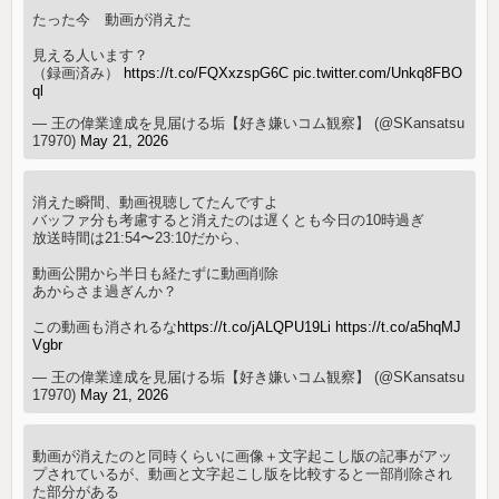
たった今 動画が消えた
見える人います？
（録画済み）
https://t.co/FQXxzspG6C
pic.twitter.com/Unkq8FBO
ql
— 王の偉業達成を見届ける垢【好き嫌いコム観察】 (@SKansatsu
17970)
May 21, 2026
消えた瞬間、動画視聴してたんですよ
バッファ分も考慮すると消えたのは遅くとも今日の10時過ぎ
放送時間は21:54〜23:10だから、
動画公開から半日も経たずに動画削除
あからさま過ぎんか？
この動画も消されるな
https://t.co/jALQPU19Li
https://t.co/a5hqMJ
Vgbr
— 王の偉業達成を見届ける垢【好き嫌いコム観察】 (@SKansatsu
17970)
May 21, 2026
動画が消えたのと同時くらいに画像＋文字起こし版の記事がアッ
プされているが、動画と文字起こし版を比較すると一部削除され
た部分がある