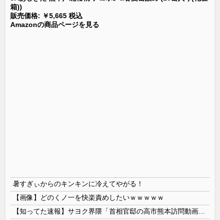
箱))
販売価格: ￥5,665 税込
Amazonの商品ページを見る
暑すぎぃからのキンキンに冷えてやがる！
【画像】どのくノ一を快楽責めしたいｗｗｗｗｗ
【知ってた速報】サヨク界隈「首相官邸の高市熊本訪問動画にBGMが付いてる！災害利用ガー！」→産経「安倍岸田石破時代も同様。当時は批判なかった」（...