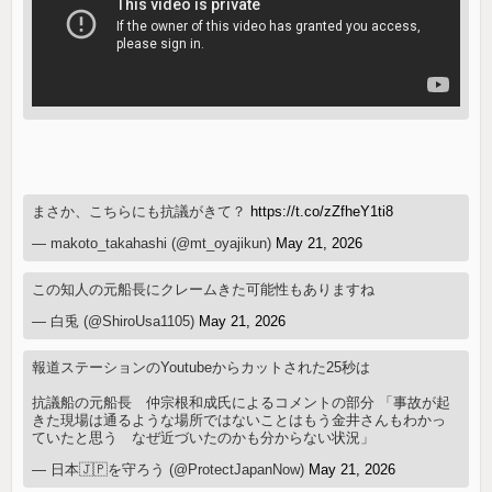
まさか、こちらにも抗議がきて？
https://t.co/zZfheY1ti8
— makoto_takahashi (@mt_oyajikun)
May 21, 2026
この知人の元船長にクレームきた可能性もありますね
— 白兎 (@ShiroUsa1105)
May 21, 2026
報道ステーションのYoutubeからカットされた25秒は
抗議船の元船長 仲宗根和成氏によるコメントの部分 「事故が起
きた現場は通るような場所ではないことはもう金井さんもわかっ
ていたと思う なぜ近づいたのかも分からない状況」
— 日本🇯🇵を守ろう (@ProtectJapanNow)
May 21, 2026