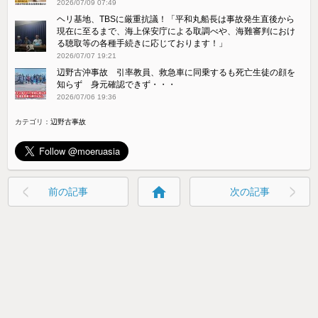
2026/07/09 07:49
ヘリ基地、TBSに厳重抗議！「平和丸船長は事故発生直後から
現在に至るまで、海上保安庁による取調べや、海難審判におけ
る聴取等の各種手続きに応じております！」
2026/07/07 19:21
辺野古沖事故 引率教員、救急車に同乗するも死亡生徒の顔を
知らず 身元確認できず・・・
2026/07/06 19:36
カテゴリ：
辺野古事故
home
前の記事
次の記事