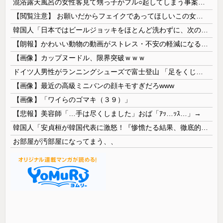
混浴露天風呂の女性客見て甥っ子がフル○起してしまう事案が発生 part4
【閲覧注意】 お願いだからフェイクであってほしいこの女児の動画、本物だった…
韓国人「日本ではビールジョッキをほとんど洗わずに、次の客に出すんだ！ これが証拠の映像だ!!」……あー、なるほどですねー。韓国には「アレ」がないんだ？
【朗報】かわいい動物の動画がストレス・不安の軽減になる可能性。英大学の研究で実証
【画像】カップヌードル、限界突破ｗｗｗ
ドイツ人男性がランニングシューズで富士登山 「足をくじいて動けない」
【画像】最近の高級ミニバンの顔キモすぎだろwww
【画像】「ワイらのゴマキ（３９）」
【悲報】美容師「…手は尽くしました」おば「ｱｯ…ｯｽ…」→
韓国人「安貞桓が韓国代表に激怒！『惨憺たる結果、徹底的な刷新が必要だ』と監督や協会を痛烈批判」
お部屋が汚部屋になってまう、、