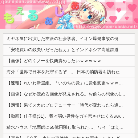
ミヤネ屋に出演した左派の社会学者、イオン爆発事故の例のテナントに理解を示して……
「安物買いの銭失いだったねぇ」とインドネシア高速鉄道の最終処分に日本側騒然、国家予算は使わないというと何が財源なんだ？
【画像】どのくノ一を快楽責めしたいｗｗｗｗｗ
海外「世界で日本を死守するぞ！」 日本の消防署を訪れたちびっ子集団が世界をメロメロに
【速報】れいわ新選組、「いのちの党」に党名変更ｗｗｗｗｗｗ
【画像】なぜか読める画像が発見される。お前らの想像の10倍読めるｗｗｗｗ
【朗報】果てスカのプロデューサー「時代が変わったら違う評価もされるんじゃないか」
【動画】佳子様(31)、我々弱い男性をガチ恋させにくるwwwwwww 【Pickup05164714】
積水ハウス「地面師に55億円騙し取られた…」ワイ「はえーかわいそう…会社滅茶苦茶やろなぁ」→