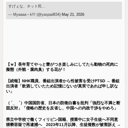
すげぇな、ネット民…
— Myaaaa～k!!! (@yaspad834)
May 21, 2026
【ｗ】長年育てやっと蕾がつき楽しみにしてたら動物の死肉に
擬態（外観・腐肉臭）する花が！
【続報】NHK職員、番組出演者から性被害を受けPTSD → 番組
出演者「飲酒していたため記憶にないが真実であれば申し訳な
い」
（ ´_ゝ`）中国国防省、日本の防衛白書を批判「強烈な不満と断
固反対」「侵略の歴史を反省し、中国への内政干渉をやめろ」
県立中学校で働くフィリピン国籍、授業中に女子生徒へ不同意
猥褻容疑で再逮捕へ 2023年11月以降、生徒複数が被害訴え →