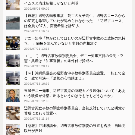
イムスと琉球新報しかないと判明
2026/08/03 09:05
【速報】辺野古転覆事故 死亡の女子高生、辺野古コースから
の変更を希望していたが認められなかった 「辺野古コース」
は全員で37人、変更希望は計51人
2026/07/31 16:52
デニー知事「静かにしてほしいのが辺野古事故のご遺族の気持
ち」→ noteを読んでいないと非難の声相次ぐ
2026/07/21 13:13
（ ´_ゝ`）辺野古事故特別委員会、デニー知事支持の公明・立
憲・共産は「知事選後」の条件付で賛成へ
2026/07/13 20:17
【ｗ】沖縄県議会の辺野古沖事故特別委員会設置、一転して全
会一致で可決へ「遺族の心情踏まえ」
2026/07/13 16:56
玉城デニー知事、辺野古漁港の防犯カメラ映像について「ああ
いう映像が外部に出るというのはそもそもどうなのか」
2026/07/13 12:03
辺野古死亡事故の調査特別委員会、当初反対していた公明党が
賛成にまわり設置へ
2026/07/12 11:14
【悲報】沖縄県議会、辺野古事故特別委の設置を否決 自民党
以外が反対