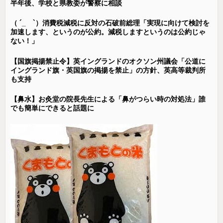
半年後、学校と県教委が警察に相談
（ ´_ゝ`）消費税減税に反対の石破前総理「実現に向けて検討を
加速します、というのが公約。減税しますというのは公約じゃ
ない！」
【国旗掲揚禁止令】英イングランドのオクソン州議会「公道に
イングランド旗・英国旗の掲揚を禁止」の方針、英高等裁判所
も支持
【鼻水】お灸堂の院長先生による「鼻がつらい時の対処法」誰
でも簡単にできると話題に