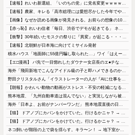
【速報】れいわ新選組、「いのちの党」に党名変更ｗｗｗｗｗｗ
【速報】農家、キレる「高市総理には愛想尽かした今年でやめるぞ」コメ売値は生産原価の半分以下、肥料代や燃料代は高騰
【画像】なぜか読める画像が発見される。お前らの想像の10倍読めるｗｗｗｗ
【赤っ恥】れいわ信者「毎日、渋谷でデモが起きてる」 ネット「参加者の少なさを隠すために通行人に混じってるのリプ欄でバラされてて草」
【衝撃】30年続いたモスクの祭りに『異変』が起こる・・・・・
【速報】北朝鮮が日本海に向けてミサイル発射
積水ハウス「地面師に55億円騙し取られた…」ワイ「はえーかわいそう…会社滅茶苦茶やろなぁ」→
【エ□漫画】 バ先で一目惚れしたダウナー女店長のエ●チなサービスで給料0円…！弱点チクビ責めでイカせまくってわからせる…！
海外「飛田新地でこんなアイドル級の子と即ハメできるのかよ」⇒ 晒された無修正動画がコチラ
野田クリスタルさん「イラストレーターの人が『AIに仕事を奪われる』って言ってるけど、あなた達は"仕事を奪う側"じゃない？」
【朗報】かわいい動物の動画がストレス・不安の軽減になる可能性。英大学の研究で実証
熊本地震、「九州自動車道は混んでない」と実況しながら被災地へ向かう有名アナなどに批判殺到 全国紙記者「最新の状況をいち早く伝えることは報道機関としての責務」「情報を取り上げることには大きな意義がある」
海外「日本よ、お前がナンバーワンだ」 熊本地震直後の日本の対応のスピードに世界が衝撃
【猫】 ドアノブにカバンをかけていた。行けるかニャ？ → 猫はこうなります…
【猫】 ドアノブにカバンをかけていた。行けるかニャ？ → 猫はこうなります…
ネコ飼いが階段の上で袋を揺らす。キラ〜ン！ → 地下室からヤツが現れる…