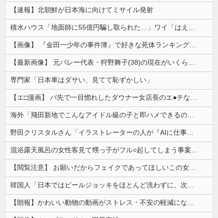
【速報】北朝鮮が日本海に向けてミサイル発射
積水ハウス「地面師に55億円騙し取られた…」ワイ「はえーかわいそう…会社滅茶苦茶やろなぁ」→
【画像】 『金田一少年の事件簿』で好きな死体ランキング１位がこちら！
【最新画像】 元バレー代表・狩野舞子(38)の現在がいくらなんでも即ハボすぎる！
専門家「日本車はダサい、見てて恥ずかしい」
【エ□漫画】 バ先で一目惚れしたダウナー女店長のエ●チなサービスで給料0円…！弱点チクビ責めでイカせまくってわからせる…！
海外「飛田新地でこんなアイドル級の子と即ハメできるのかよ」⇒ 晒された無修正動画がコチラ
野田クリスタルさん「イラストレーターの人が『AIに仕事を奪われる』って言ってるけど、あなた達は"仕事を奪う側"じゃない？」
混浴露天風呂の女性客見て甥っ子がフル○起してしまう事案が発生 part4
【閲覧注意】 お願いだからフェイクであってほしいこの女児の動画、本物だった…
韓国人「日本ではビールジョッキをほとんど洗わずに、次の客に出すんだ！ これが証拠の映像だ!!」……あー、なるほどですねー。韓国には「アレ」がないんだ？
【朗報】かわいい動物の動画がストレス・不安の軽減になる可能性。英大学の研究で実証