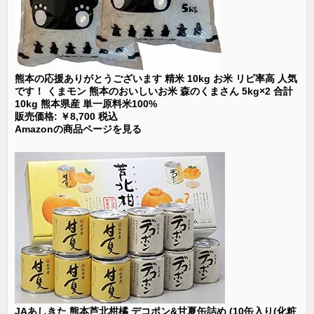
熊本の応援ありがとうございます 精米 10kg お米 リピ率高 人気
です！ くまモン 熊本のおいしいお米 森のくまさん 5kg×2 合計
10kg 熊本県産 単一原料米100%
販売価格: ￥8,700 税込
Amazonの商品ページを見る
JAあしきた 熊本芦北柑橘 デコポン&甘夏缶詰め (10缶入り(化粧