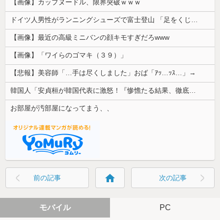
【画像】カップヌードル、限界突破ｗｗｗ
ドイツ人男性がランニングシューズで富士登山 「足をくじいて動けない」
【画像】最近の高級ミニバンの顔キモすぎだろwww
【画像】「ワイらのゴマキ（３９）」
【悲報】美容師「…手は尽くしました」おば「ｱｯ…ｯｽ…」→
韓国人「安貞桓が韓国代表に激怒！『惨憺たる結果、徹底的な刷新が必要だ』と監督や協会を痛烈批判」
お部屋が汚部屋になってまう、、
home
前の記事
次の記事
モバイル
PC