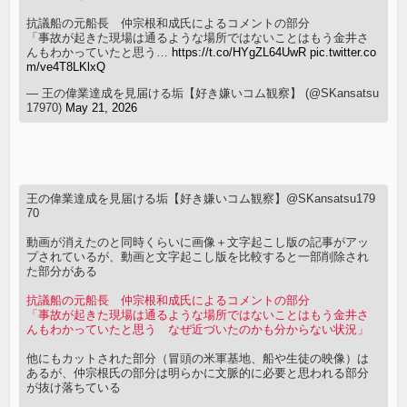
抗議船の元船長 仲宗根和成氏によるコメントの部分
「事故が起きた現場は通るような場所ではないことはもう金井さ
んもわかっていたと思う…
https://t.co/HYgZL64UwR
pic.twitter.co
m/ve4T8LKlxQ
— 王の偉業達成を見届ける垢【好き嫌いコム観察】 (@SKansatsu
17970)
May 21, 2026
王の偉業達成を見届ける垢【好き嫌いコム観察】@SKansatsu179
70
動画が消えたのと同時くらいに画像＋文字起こし版の記事がアッ
プされているが、動画と文字起こし版を比較すると一部削除され
た部分がある
抗議船の元船長 仲宗根和成氏によるコメントの部分
「事故が起きた現場は通るような場所ではないことはもう金井さ
んもわかっていたと思う なぜ近づいたのかも分からない状況」
他にもカットされた部分（冒頭の米軍基地、船や生徒の映像）は
あるが、仲宗根氏の部分は明らかに文脈的に必要と思われる部分
が抜け落ちている