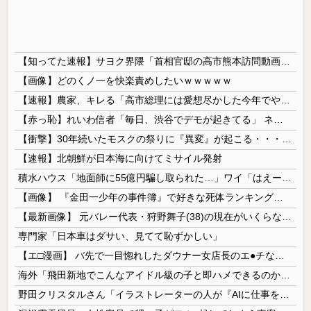
【知ってた速報】サヨク界隈「首相官邸の高市熊本訪問動画にBGMが付いてる！災害利用ガー！」→産経「安倍岸田石破時代も同様。当時は批判なかった」（...
【画像】どのくノ一を快楽責めしたいｗｗｗｗｗ
【速報】農家、キレる「高市総理には愛想尽かした今年でやめるぞ」コメ売値は生産原価の半分以下、肥料代や燃料代は高騰
【赤っ恥】れいわ信者「毎日、渋谷でデモが起きてる」 ネット「参加者の少なさを隠すために通行人に混じってるのリプ欄でバラされてて草」
【衝撃】30年続いたモスクの祭りに『異変』が起こる・・・・・
【速報】北朝鮮が日本海に向けてミサイル発射
積水ハウス「地面師に55億円騙し取られた…」ワイ「はえーかわいそう…会社滅茶苦茶やろなぁ」→
【画像】 『金田一少年の事件簿』で好きな死体ランキング１位がこちら！
【最新画像】 元バレー代表・狩野舞子(38)の現在がいくらなんでも即ハボすぎる！
専門家「日本車はダサい、見てて恥ずかしい」
【エ□漫画】 バ先で一目惚れしたダウナー女店長のエ●チなサービスで給料0円…！弱点チクビ責めでイカせまくってわからせる…！
海外「飛田新地でこんなアイドル級の子と即ハメできるのかよ」⇒ 晒された無修正動画がコチラ
野田クリスタルさん「イラストレーターの人が『AIに仕事を奪われる』って言ってるけど、あなた達は"仕事を奪う側"じゃない？」