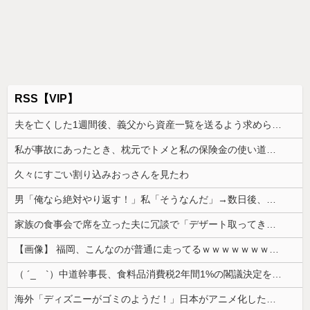
RSS【VIP】
夫を亡くした1週間後、義父から資産一覧を送るよう求められた。数日後には葬儀費用の負担と死亡保険金を含む資産の3分の1を請求されて…
私が事故にあったとき、枕元でトメと私の保険金の使い道について談笑してて愛情が冷めた。トメと無職の僕ちゃんで生きてけよ
久々にすごい割り込みおっさんを見たわ
男「俺なら絶対やり返す！」私「そうなんだ」→数日後、同じような状況になった本人の反応に周囲は唖然として…
家族の食事会で席を立った夫に冗談で「デザート取ってきてー(笑)」と話しかけたら、無言で手首を叩かれ落とされた
【画像】 福岡、こんなのが普通に走ってるｗｗｗｗｗｗｗｗｗｗｗｗｗｗｗｗｗｗｗｗｗｗｗｗｗｗｗｗｗｗｗｗｗｗｗｗｗｗｗｗ
（ ´_ゝ`）中道幹事長、食料品消費税2年間1%の閣議決定を批判 → 記者「中道改革連合は食料品消費税ゼロを公約に掲げていたが？」→ 階猛氏「
海外「ディズニーがゴミのようだ！」日本がアニメ化した米人気SF作品に絶賛の声が殺到中