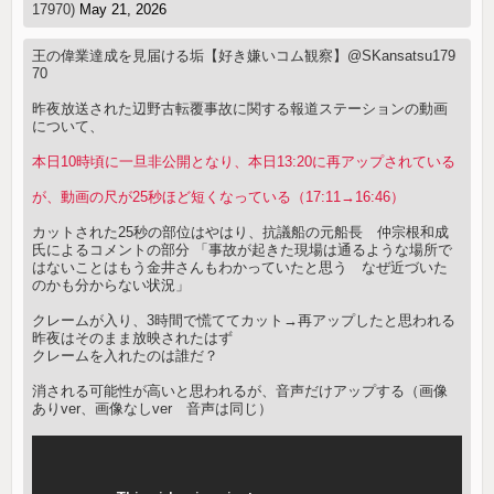
17970)
May 21, 2026
王の偉業達成を見届ける垢【好き嫌いコム観察】@SKansatsu179
70
昨夜放送された辺野古転覆事故に関する報道ステーションの動画
について、
本日10時頃に一旦非公開となり、本日13:20に再アップされている
が、動画の尺が25秒ほど短くなっている（17:11→16:46）
カットされた25秒の部位はやはり、抗議船の元船長 仲宗根和成
氏によるコメントの部分 「事故が起きた現場は通るような場所で
はないことはもう金井さんもわかっていたと思う なぜ近づいた
のかも分からない状況」
クレームが入り、3時間で慌ててカット→再アップしたと思われる
昨夜はそのまま放映されたはず
クレームを入れたのは誰だ？
消される可能性が高いと思われるが、音声だけアップする（画像
ありver、画像なしver 音声は同じ）