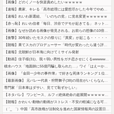
【画像】どのくノ一を快楽責めしたいｗｗｗｗｗ
【速報】農家、キレる「高市総理には愛想尽かした今年でやめるぞ」コメ売値...
【速報】れいわ新選組、「いのちの党」に党名変更ｗｗｗｗｗｗ
【赤っ恥】れいわ信者「毎日、渋谷でデモが起きてる」 ネット「参加者の少...
【画像】なぜか読める画像が発見される。お前らの想像の10倍読めるｗｗｗ...
【衝撃】30年続いたモスクの祭りに『異変』が起こる・・・・・
【朗報】果てスカのプロデューサー「時代が変わったら違う評価もされるんじ...
【速報】北朝鮮が日本海に向けてミサイル発射
【動画】佳子様(31)、我々弱い男性をガチ恋させにくるwwwwwww ...
積水ハウス「地面師に55億円騙し取られた…」ワイ「はえーかわいそう…会...
【画像】 『金田一少年の事件簿』で好きな死体ランキング１位がこちら！
【最新画像】 元バレー代表・狩野舞子(38)の現在がいくらなんでも即ハ...
専門家「日本車はダサい、見てて恥ずかしい」
【ネタバレ】 ワンピース、ルフィ絶体絶命の超展開ｗｗｗｗｗｗｗｗｗｗｗ...
【朗報】かわいい動物の動画がストレス・不安の軽減になる可能性。英大学の...
（ ´_ゝ`）中国「高市政権が法制化を進めた国家情報局の設置日が7月3...