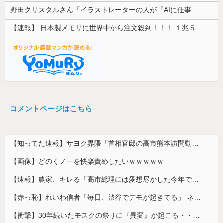
野田クリスタルさん「イラストレーターの人が『AIに仕事を奪われる』って言ってるけど、あなた達は"仕事を奪う側"じゃない？」
【速報】 日本製メモリに世界中から注文殺到！！！ １兆５０００億円で工場増築へ
コメントページはこちら
【知ってた速報】サヨク界隈「首相官邸の高市熊本訪問動画にBGMが付いてる！災害利用ガー！」→産経「安倍岸田石破時代も同様。当時は批判なかった」（...
【画像】どのくノ一を快楽責めしたいｗｗｗｗｗ
【速報】農家、キレる「高市総理には愛想尽かした今年でやめるぞ」コメ売値は生産原価の半分以下、肥料代や燃料代は高騰
【赤っ恥】れいわ信者「毎日、渋谷でデモが起きてる」 ネット「参加者の少なさを隠すために通行人に混じってるのリプ欄でバラされてて草」
【衝撃】30年続いたモスクの祭りに『異変』が起こる・・・・・