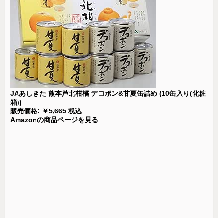
JAあしきた 熊本芦北柑橘 デコポン&甘夏缶詰め (10缶入り(化粧
箱))
販売価格: ￥5,665 税込
Amazonの商品ページを見る