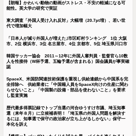
【朗報】かわいい動物の動画がストレス・不安の軽減になる可
能性。英大学の研究で実証
東大調査「外国人受け入れ反対」大幅増（20.7pt増）、若い世
代で増加幅大
「日本人が減り外国人が増えた｣市区町村ランキング 1位 大阪
市、2位 横浜市、3位 名古屋市、4位 京都市、5位 埼玉県川口市
韓国サッカー協会 2011～12年に外国人審判員・監督官ら10数
人を性接待（W杯予選、五輪予選が含まれる）国会議員が事実確
認
SpaceX、米国防関連技術保護を重視し供給連鎖から中国系を完
全排除へ 供給業者に「中国籍人員をSpaceX向けの生産に関わ
らせないこと」「中国製の設備・部品を使わないこと」を要求
し監査実施
歴代最多得票記録でトップ当選の河合ゆうすけ市議、埼玉知事
選（来年８月）に立候補表明！「埼玉県の外国人問題を解決す
るには、知事選で保守の政治家が立ち上がるしかない」保守一
本化を訴え