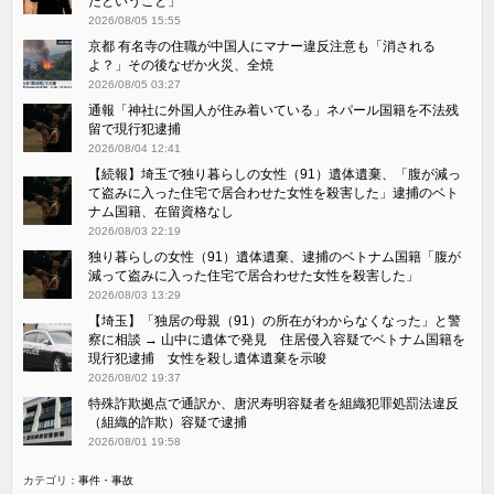
たということ」
2026/08/05 15:55
京都 有名寺の住職が中国人にマナー違反注意も「消される
よ？」その後なぜか火災、全焼
2026/08/05 03:27
通報「神社に外国人が住み着いている」ネパール国籍を不法残
留で現行犯逮捕
2026/08/04 12:41
【続報】埼玉で独り暮らしの女性（91）遺体遺棄、「腹が減っ
て盗みに入った住宅で居合わせた女性を殺害した」逮捕のベト
ナム国籍、在留資格なし
2026/08/03 22:19
独り暮らしの女性（91）遺体遺棄、逮捕のベトナム国籍「腹が
減って盗みに入った住宅で居合わせた女性を殺害した」
2026/08/03 13:29
【埼玉】「独居の母親（91）の所在がわからなくなった」と警
察に相談 → 山中に遺体で発見 住居侵入容疑でベトナム国籍を
現行犯逮捕 女性を殺し遺体遺棄を示唆
2026/08/02 19:37
特殊詐欺拠点で通訳か、唐沢寿明容疑者を組織犯罪処罰法違反
（組織的詐欺）容疑で逮捕
2026/08/01 19:58
カテゴリ：
事件・事故