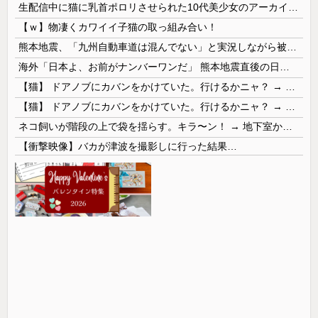
生配信中に猫に乳首ポロリさせられた10代美少女のアーカイブ、500万再生越えｗｗｗ
【ｗ】物凄くカワイイ子猫の取っ組み合い！
熊本地震、「九州自動車道は混んでない」と実況しながら被災地へ向かう有名アナなどに批判殺到 全国紙記者「最新の状況をいち早く伝えることは報道機関としての責務」「情報を取り上げることには大きな意義がある」
海外「日本よ、お前がナンバーワンだ」 熊本地震直後の日本の対応のスピードに世界が衝撃
【猫】 ドアノブにカバンをかけていた。行けるかニャ？ → 猫はこうなります…
【猫】 ドアノブにカバンをかけていた。行けるかニャ？ → 猫はこうなります…
ネコ飼いが階段の上で袋を揺らす。キラ〜ン！ → 地下室からヤツが現れる…
【衝撃映像】バカが津波を撮影しに行った結果…