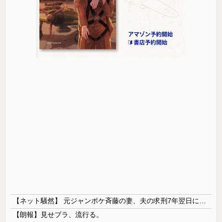
【ネット騒然】 元ジャンポケ斉藤の妻、夫の求刑7年翌日にインスタ更新！その内容がガチでヤバすぎる…
【朗報】見せブラ、流行る。