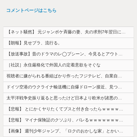
コメントページはこちら
【ネット騒然】 元ジャンポケ斉藤の妻、夫の求刑7年翌日にインスタ更新！その内容がガチでヤバすぎる…
【朗報】見せブラ、流行る。
【放送事故】昔のドラマのレ◯プシーン、今見るとアウトすぎる・・・
［社説］永住厳格化で外国人の定着意欲をそぐな
視聴者に嫌がられる番組ばかり作ったフジテレビ、自業自得すぎる立場に陥ってしまい……
ドイツ空港のウクライナ輸送機に自爆ドローン接近、見つけた空港職員が蹴り落とす…高性能プラスチック爆弾搭載！
太平洋戦争史振り返ると思ったけど日本より欧米が諸悪の根源やん
【悲報】 とにかくヤりたくてブスと付き合ったらｗｗｗｗｗｗｗｗｗｗｗｗｗｗｗ
【悲報】 マイナ保険証のクソぶり、バレるｗｗｗｗｗｗｗｗｗ
【画像】 週刊少年ジャンプ、「ロクのおかしな家」とかいう微妙な漫画を巻頭カラーにしたせいで100万部切る