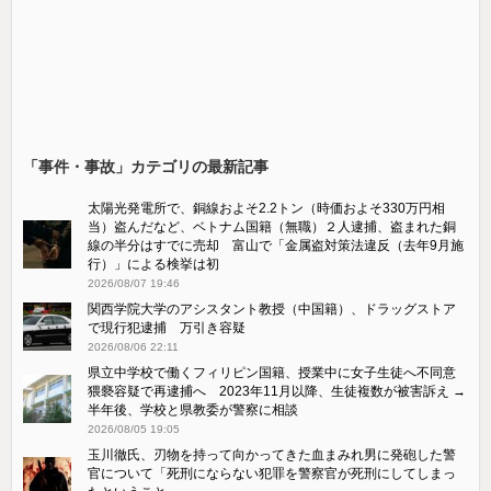
「事件・事故」カテゴリの最新記事
太陽光発電所で、銅線およそ2.2トン（時価およそ330万円相
当）盗んだなど、ベトナム国籍（無職）２人逮捕、盗まれた銅
線の半分はすでに売却 富山で「金属盗対策法違反（去年9月施
行）」による検挙は初
2026/08/07 19:46
関西学院大学のアシスタント教授（中国籍）、ドラッグストア
で現行犯逮捕 万引き容疑
2026/08/06 22:11
県立中学校で働くフィリピン国籍、授業中に女子生徒へ不同意
猥褻容疑で再逮捕へ 2023年11月以降、生徒複数が被害訴え →
半年後、学校と県教委が警察に相談
2026/08/05 19:05
玉川徹氏、刃物を持って向かってきた血まみれ男に発砲した警
官について「死刑にならない犯罪を警察官が死刑にしてしまっ