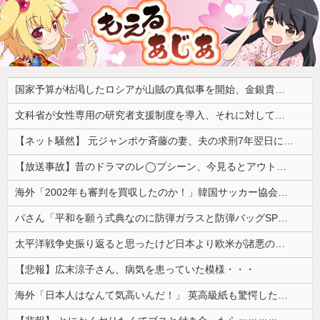
国家予算が枯渇したロシアが山賊の真似事を開始、金銀貴金属じゃなくて自動車とかってところがリアリティありすぎる……
文科省が女性専用の研究者支援制度を導入、それに対して子育て負担に苦しむ若手男性研究者は……
【ネット騒然】 元ジャンポケ斉藤の妻、夫の求刑7年翌日にインスタ更新！その内容がガチでヤバすぎる…
【放送事故】昔のドラマのレ◯プシーン、今見るとアウトすぎる・・・
海外「2002年も審判を買収したのか！」韓国サッカー協会による国際試合の審判買収が発覚し大騒ぎ！【海外の反応】
パさん「平和を願う式典なのに防弾ガラスと防弾バッグSPで囲まれた壇上でスピーチする人が総理大臣」
太平洋戦争史振り返ると思ったけど日本より欧米が諸悪の根源やん
【悲報】広末涼子さん、病気を患っていた模様・・・
海外「日本人はなんて気高いんだ！」 英高級紙も驚愕した極限の中の日本人の姿に世界が衝撃