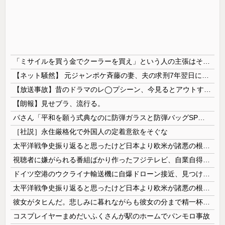
「ミサイルを買う金でクーラーを買え」という人の主張はそもそもの前提がおかしい
【ネット騒然】 元ジャンポケ斉藤の妻、夫の求刑7年翌日にインスタ更新！その内容がガチでヤバすぎる…
【放送事故】昔のドラマのレ◯プシーン、今見るとアウトすぎる・・・
【朗報】見せブラ、流行る。
パさん「平和を願う式典なのに防弾ガラスと防弾バッグSPで囲まれた壇上でスピーチする人が総理大臣」
［社説］永住厳格化で外国人の定着意欲をそぐな
太平洋戦争史振り返ると思ったけど日本より欧米が諸悪の根源やん
視聴者に嫌がられる番組ばかり作ったフジテレビ、自業自得すぎる立場に陥ってしまい……
ドイツ空港のウクライナ輸送機に自爆ドローン接近、見つけた空港職員が蹴り落とす…高性能プラスチック爆弾搭載！
太平洋戦争史振り返ると思ったけど日本より欧米が諸悪の根源やん
彼女がタヒんだ。悲しみに暮れながらも彼女の分まで精一杯生きようと誓った。だが実は生きていた！突撃するとふっくらした顔で大きなお腹を抱えて...
コスプレイヤーまめだいふくさんが駅のホームでパンモロ事故