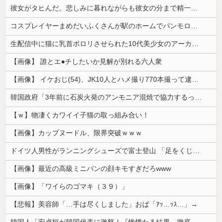
彼女がタヒんだ。悲しみに暮れながらも彼女の分まで精一杯生きようと誓った。だが実は生きていた！突撃するとふっくらした顔で大きなお腹を抱えて...
コスプレイヤーまめだいふくさんが駅のホームでパンモロ事故
生配信中に猫に乳首ポロリさせられた10代美少女のアーカイブ、500万再生越えｗｗｗ
【画像】 誰とエ●チしたいか見解が別れる六人衆
【画像】 イケおじ(54)、JK10人とハメ撮り770本撮って逮捕ｗｗｗｗｗｗｗ
韓国政府「3年前に石炭火発のアンモニア混焼で協力するっていったけどあれ取りやめな。政権変わったし」……韓国とまともな協力ができない理由、これなんですよね
【ｗ】物凄くカワイイ子猫の取っ組み合い！
【画像】カップヌードル、限界突破ｗｗｗ
ドイツ人男性がランニングシューズで富士登山 「足をくじいて動けない」
【画像】最近の高級ミニバンの顔キモすぎだろwww
【画像】「ワイらのゴマキ（３９）」
【悲報】美容師「…手は尽くしました」おば「ｱｯ…ｯｽ…」→
韓国人「安貞桓が韓国代表に激怒！『惨憺たる結果、徹底的な刷新が必要だ』と監督や協会を痛烈批判」