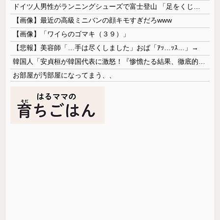
ドイツ人男性がランニングシューズで富士登山 「足をくじいて動けない」
【画像】最近の高級ミニバンの顔キモすぎだろwww
【画像】「ワイらのゴマキ（３９）」
【悲報】美容師「…手は尽くしました」おば「ｱｯ…ｯｽ…」→
韓国人「安貞桓が韓国代表に激怒！『惨憺たる結果、徹底的な刷新が必要だ』と監督や協会を痛烈批判」
お部屋が汚部屋になってまう、、