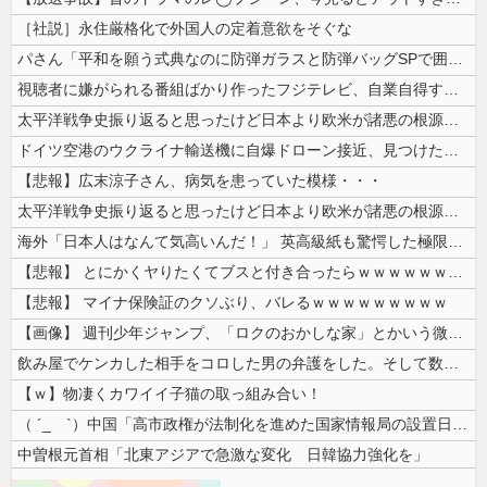
［社説］永住厳格化で外国人の定着意欲をそぐな
パさん「平和を願う式典なのに防弾ガラスと防弾バッグSPで囲まれた壇上で...
視聴者に嫌がられる番組ばかり作ったフジテレビ、自業自得すぎる立場に陥っ...
太平洋戦争史振り返ると思ったけど日本より欧米が諸悪の根源やん
ドイツ空港のウクライナ輸送機に自爆ドローン接近、見つけた空港職員が蹴り...
【悲報】広末涼子さん、病気を患っていた模様・・・
太平洋戦争史振り返ると思ったけど日本より欧米が諸悪の根源やん
海外「日本人はなんて気高いんだ！」 英高級紙も驚愕した極限の中の日本人...
【悲報】 とにかくヤりたくてブスと付き合ったらｗｗｗｗｗｗｗｗｗｗｗｗ...
【悲報】 マイナ保険証のクソぶり、バレるｗｗｗｗｗｗｗｗｗ
【画像】 週刊少年ジャンプ、「ロクのおかしな家」とかいう微妙な漫画を巻...
飲み屋でケンカした相手をコロした男の弁護をした。そして数年後、因果応報...
【ｗ】物凄くカワイイ子猫の取っ組み合い！
（ ´_ゝ`）中国「高市政権が法制化を進めた国家情報局の設置日が7月3...
中曽根元首相「北東アジアで急激な変化 日韓協力強化を」