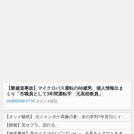
【磐越道事故】マイクロバス運転の68歳男、個人情報出ま
くり「市職員として3年間運転手 元高校教員」
2026/05/08 07:50
コメント(21)
【ネット騒然】 元ジャンポケ斉藤の妻、夫の求刑7年翌日にインスタ更新！...
【朗報】見せブラ、流行る。
【放送事故】昔のドラマのレ◯プシーン、今見るとアウトすぎる・・・