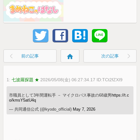
home
前の記事
次の記事
1:
七波羅探題 ★
2026/05/08(金) 06:27:34.17 ID:TCt2fZXI9
市職員として3年間運転手 － マイクロバス事故の68歳男
https://t.c
o/kmsY5atU4q
— 共同通信公式 (@kyodo_official)
May 7, 2026