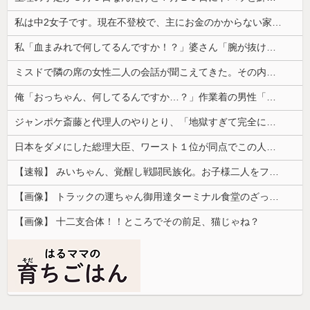
私は中2女子です。現在不登校で、主にお金のかからない家事を担当してます
私「血まみれで何してるんですか！？」婆さん「腕が抜けないのよ…助けて！」→帰宅したら玄関前がとんでもない修羅場になっていて…
ミスドで隣の席の女性二人の会話が聞こえてきた。その内容が、旦那と離婚したくてでっち上げのDV証拠を...
俺「おっちゃん、何してるんですか…？」作業着の男性「…」→歩道橋の上で目にした光景に言葉を失った…
ジャンポケ斎藤と代理人のやりとり、「地獄すぎて完全にコントになってる……」と衝撃を受ける人が続出中
日本をダメにした総理大臣、ワースト１位が同点でこの人ｗｗｗｗｗｗ
【速報】 みいちゃん、覚醒し戦闘民族化。お子様二人をフルボッコにしてしまう
【画像】 トラックの運ちゃん御用達ターミナル食堂のざっかけないオムライスｗｗｗｗｗｗｗｗｗｗ
【画像】 十二支合体！！ところでその前足、猫じゃね？