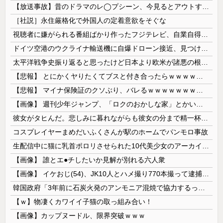
【放送事故】昔のドラマのレ◯プシーン、今見るとアウトすぎる・・・
［社説］永住厳格化で外国人の定着意欲をそぐな
視聴者に嫌がられる番組ばかり作ったフジテレビ、自業自得すぎる立場に陥ってしまい……
ドイツ空港のウクライナ輸送機に自爆ドローン接近、見つけた空港職員が蹴り落とす…高性能プラスチック爆弾搭載！
太平洋戦争史振り返ると思ったけど日本より欧米が諸悪の根源やん
【悲報】 とにかくヤりたくてブスと付き合ったらｗｗｗｗｗｗｗｗｗｗｗｗｗｗｗ
【悲報】 マイナ保険証のクソぶり、バレるｗｗｗｗｗｗｗｗｗ
【画像】 週刊少年ジャンプ、「ロクのおかしな家」とかいう微妙な漫画を巻頭カラーにしたせいで100万部切る
彼女がタヒんだ。悲しみに暮れながらも彼女の分まで精一杯生きようと誓った。だが実は生きていた！突撃するとふっくらした顔で大きなお腹を抱えて...
コスプレイヤーまめだいふくさんが駅のホームでパンモロ事故
生配信中に猫に乳首ポロリさせられた10代美少女のアーカイブ、500万再生越えｗｗｗ
【画像】 誰とエ●チしたいか見解が別れる六人衆
【画像】 イケおじ(54)、JK10人とハメ撮り770本撮って逮捕ｗｗｗｗｗｗｗ
韓国政府「3年前に石炭火発のアンモニア混焼で協力するっていったけどあれ取りやめな。政権変わったし」……韓国とまともな協力ができない理由、これなんですよね
【ｗ】物凄くカワイイ子猫の取っ組み合い！
【画像】カップヌードル、限界突破ｗｗｗ