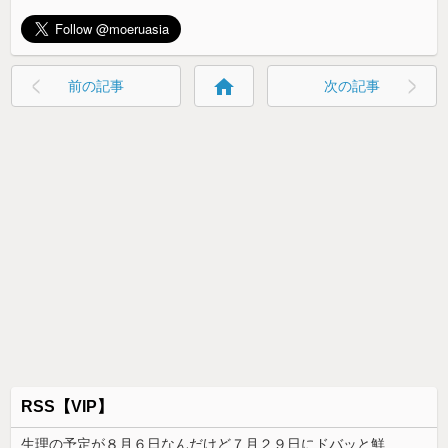
home
前の記事
次の記事
RSS【VIP】
生理の予定が８月６日なんだけど７月２９日にドバッと鮮血でたから生理かな？って思ったのよね