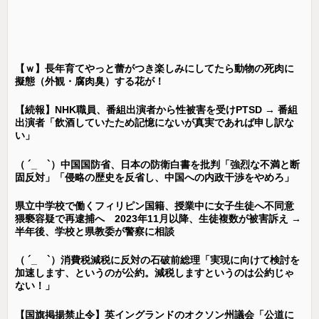
【ｗ】長年育てやっと蕾がつき楽しみにしてたら動物の死肉に
擬態（外観・腐肉臭）する花が！
【続報】NHK職員、番組出演者から性被害を受けPTSD → 番組
出演者「飲酒していたため記憶にないが真実であれば申し訳な
い」
（ ´_ゝ`）中国国防省、日本の防衛白書を批判「強烈な不満と断
固反対」「侵略の歴史を反省し、中国への内政干渉をやめろ」
県立中学校で働くフィリピン国籍、授業中に女子生徒へ不同意
猥褻容疑で再逮捕へ 2023年11月以降、生徒複数が被害訴え →
半年後、学校と県教委が警察に相談
（ ´_ゝ`）消費税減税に反対の石破前総理「実現に向けて検討を
加速します、というのが公約。減税しますというのは公約じゃ
ない！」
【国旗掲揚禁止令】英イングランドのオクソン州議会「公道に