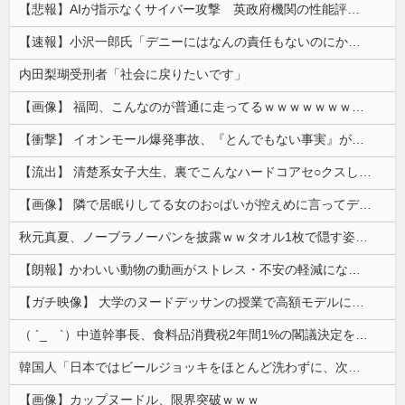
【悲報】AIが指示なくサイバー攻撃 英政府機関の性能評価試験
【速報】小沢一郎氏「デニーにはなんの責任もないのにかわいそう、不幸なこと利用し悪宣伝する人にしっかり対応を」
内田梨瑚受刑者「社会に戻りたいです」
【画像】 福岡、こんなのが普通に走ってるｗｗｗｗｗｗｗｗｗｗｗｗｗｗｗｗ
【衝撃】 イオンモール爆発事故、『とんでもない事実』が判明してしまう・・・・・・
【流出】 清楚系女子大生、裏でこんなハードコアセ○クスしてたとか嘘だろ…（動画あり）
【画像】 隣で居眠りしてる女のお○ぱいが控えめに言ってデカいｗｗｗ
秋元真夏、ノーブラノーパンを披露ｗｗタオル1枚で隠す姿がほぼA●女優・・
【朗報】かわいい動物の動画がストレス・不安の軽減になる可能性。英大学の研究で実証
【ガチ映像】 大学のヌードデッサンの授業で高額モデルに依頼したら○○○が凄すぎた動画、お前らの想像の20倍は凄い
（ ´_ゝ`）中道幹事長、食料品消費税2年間1%の閣議決定を批判 → 記者「中道改革連合は食料品消費税ゼロを公約に掲げていたが？」→ 階猛氏「
韓国人「日本ではビールジョッキをほとんど洗わずに、次の客に出すんだ！ これが証拠の映像だ!!」……あー、なるほどですねー。韓国には「アレ」がないんだ？
【画像】カップヌードル、限界突破ｗｗｗ