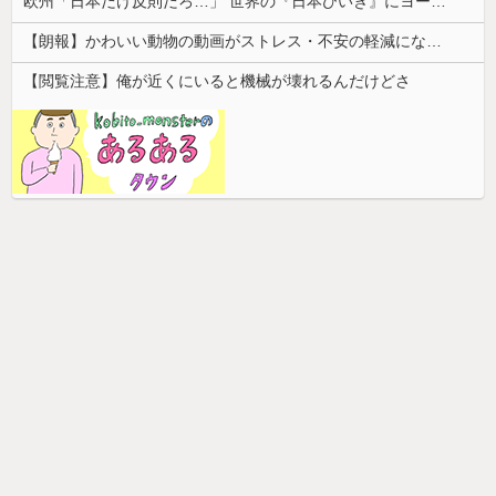
欧州「日本だけ反則だろ…」 世界の『日本びいき』にヨーロッパ全土から不満の声
【朗報】かわいい動物の動画がストレス・不安の軽減になる可能性。英大学の研究で実証
【閲覧注意】俺が近くにいると機械が壊れるんだけどさ