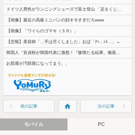
ドイツ人男性がランニングシューズで富士登山 「足をくじいて動けない」
【画像】最近の高級ミニバンの顔キモすぎだろwww
【画像】「ワイらのゴマキ（３９）」
【悲報】美容師「…手は尽くしました」おば「ｱｯ…ｯｽ…」→
韓国人「安貞桓が韓国代表に激怒！『惨憺たる結果、徹底的な刷新が必要だ』と監督や協会を痛烈批判」
お部屋が汚部屋になってまう、、
home
前の記事
次の記事
モバイル
PC