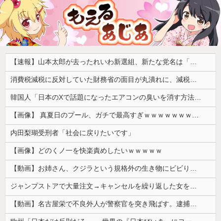
【速報】山本太郎が去ったれいわ新選組、新たな党名は「いのちの党」 略称「いのち」
消費税減税に反対していた財務省の面目が丸潰れに、減税が決まった途端に市場が動き出したが……
韓国人「日本のXで話題になったエアコンの臭いを消す方法をご覧ください」→「これマジ？」
【画像】 真夏日のプール、ガチで最高すぎｗｗｗｗｗｗｗｗｗｗ
内田梨瑚受刑者「社会に戻りたいです」
【画像】どのくノ一を快楽責めしたいｗｗｗｗｗ
【動画】お姉さん、クジラという規格外の生き物にビビりまくる 【Pickup05164712】
ジャンプストアで大量注文→キャンセルを繰り返した女を逮捕 「注文で欲求が満たされた」総額43億円
【動画】名古屋栄で不良外人が警察官を突き飛ばす。逮捕しろやｗｗｗ