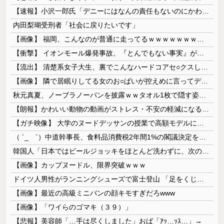
【速報】小沢一郎氏「デニーにはなんの責任もないのにかわいそう、不幸なこと利用し悪宣伝する人にしっかり対応を」
内田梨瑚受刑者「社会に戻りたいです」
【画像】 福岡、こんなのが普通に走ってるｗｗｗｗｗｗｗｗｗｗｗｗｗｗｗｗ
【衝撃】 イオンモール爆発事故、『とんでもない事実』が判明してしまう・・・・・・
【流出】 清楚系女子大生、裏でこんなハードコアセ○クスしてたとか嘘だろ…（動画あり）
【画像】 隣で居眠りしてる女のお○ぱいが控えめに言ってデカいｗｗｗ
秋元真夏、ノーブラノーパンを披露ｗｗタオル1枚で隠す姿がほぼA●女優・・
【朗報】かわいい動物の動画がストレス・不安の軽減になる可能性。英大学の研究で実証
【ガチ映像】 大学のヌードデッサンの授業で高額モデルに依頼したら○○○が凄すぎた動画、お前らの想像の20倍は凄い
（ ´_ゝ`）中道幹事長、食料品消費税2年間1%の閣議決定を批判 → 記者「中道改革連合は食料品消費税ゼロを公約に掲げていたが？」→ 階猛氏「
韓国人「日本ではビールジョッキをほとんど洗わずに、次の客に出すんだ！ これが証拠の映像だ!!」……あー、なるほどですねー。韓国には「アレ」がないんだ？
【画像】カップヌードル、限界突破ｗｗｗ
ドイツ人男性がランニングシューズで富士登山 「足をくじいて動けない」
【画像】最近の高級ミニバンの顔キモすぎだろwww
【画像】「ワイらのゴマキ（３９）」
【悲報】美容師「…手は尽くしました」おば「ｱｯ…ｯｽ…」→