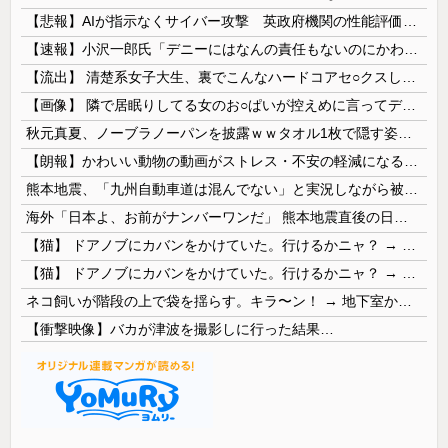
【悲報】AIが指示なくサイバー攻撃 英政府機関の性能評価試験
【速報】小沢一郎氏「デニーにはなんの責任もないのにかわいそう、不幸なこと利用し悪宣伝する人にしっかり対応を」
【流出】 清楚系女子大生、裏でこんなハードコアセ○クスしてたとか嘘だろ…（動画あり）
【画像】 隣で居眠りしてる女のお○ぱいが控えめに言ってデカいｗｗｗ
秋元真夏、ノーブラノーパンを披露ｗｗタオル1枚で隠す姿がほぼA●女優・・
【朗報】かわいい動物の動画がストレス・不安の軽減になる可能性。英大学の研究で実証
熊本地震、「九州自動車道は混んでない」と実況しながら被災地へ向かう有名アナなどに批判殺到 全国紙記者「最新の状況をいち早く伝えることは報道機関としての責務」「情報を取り上げることには大きな意義がある」
海外「日本よ、お前がナンバーワンだ」 熊本地震直後の日本の対応のスピードに世界が衝撃
【猫】 ドアノブにカバンをかけていた。行けるかニャ？ → 猫はこうなります…
【猫】 ドアノブにカバンをかけていた。行けるかニャ？ → 猫はこうなります…
ネコ飼いが階段の上で袋を揺らす。キラ〜ン！ → 地下室からヤツが現れる…
【衝撃映像】バカが津波を撮影しに行った結果…