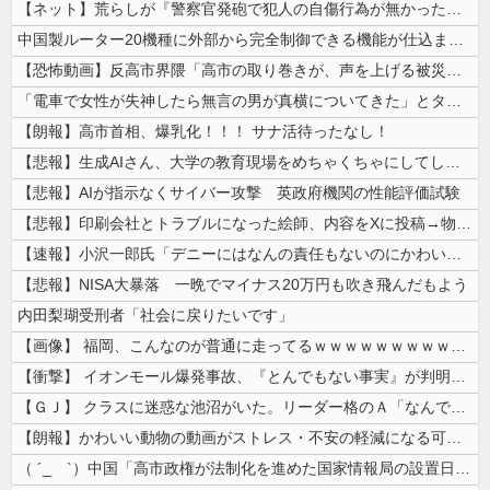
【ネット】荒らしが『警察官発砲で犯人の自傷行為が無かったことにされた』...
中国製ルーター20機種に外部から完全制御できる機能が仕込まれていたこと...
【恐怖動画】反高市界隈「高市の取り巻きが、声を上げる被災地のおばちゃん...
「電車で女性が失神したら無言の男が真横についてきた」とタレントが主張、...
【朗報】高市首相、爆乳化！！！ サナ活待ったなし！
【悲報】生成AIさん、大学の教育現場をめちゃくちゃにしてしまう
【悲報】AIが指示なくサイバー攻撃 英政府機関の性能評価試験
【悲報】印刷会社とトラブルになった絵師、内容をXに投稿→物議を醸すｗｗ...
【速報】小沢一郎氏「デニーにはなんの責任もないのにかわいそう、不幸なこ...
【悲報】NISA大暴落 一晩でマイナス20万円も吹き飛んだもよう
内田梨瑚受刑者「社会に戻りたいです」
【画像】 福岡、こんなのが普通に走ってるｗｗｗｗｗｗｗｗｗｗｗｗｗｗｗ...
【衝撃】 イオンモール爆発事故、『とんでもない事実』が判明してしまう・...
【ＧＪ】 クラスに迷惑な池沼がいた。リーダー格のＡ「なんで支援学級に入...
【朗報】かわいい動物の動画がストレス・不安の軽減になる可能性。英大学の...
（ ´_ゝ`）中国「高市政権が法制化を進めた国家情報局の設置日が7月3...