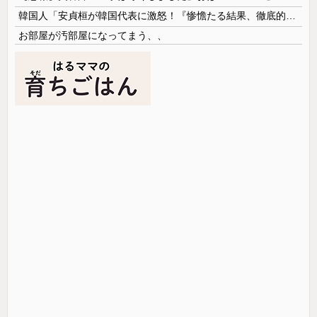
韓国人「安貞桓が韓国代表に激怒！『惨憺たる結果、徹底的な刷新が必要だ』と監督や協会を痛烈批判」
お部屋が汚部屋になってまう、、