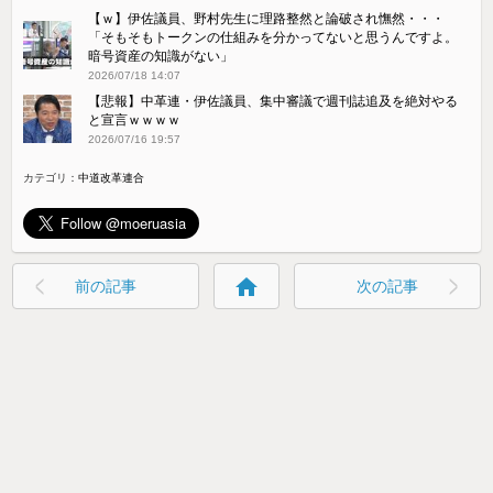
【ｗ】伊佐議員、野村先生に理路整然と論破され憮然・・・
「そもそもトークンの仕組みを分かってないと思うんですよ。
暗号資産の知識がない」
2026/07/18 14:07
【悲報】中革連・伊佐議員、集中審議で週刊誌追及を絶対やる
と宣言ｗｗｗｗ
2026/07/16 19:57
カテゴリ：
中道改革連合
home
前の記事
次の記事