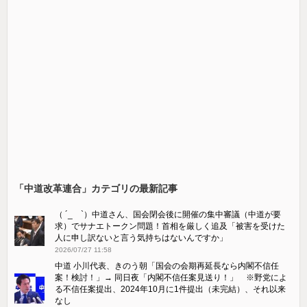
「中道改革連合」カテゴリの最新記事
（ ´_ゝ`）中道さん、国会閉会後に開催の集中審議（中道が要
求）でサナエトークン問題！首相を厳しく追及「被害を受けた
人に申し訳ないと言う気持ちはないんですか」
2026/07/27 11:58
中道 小川代表、きのう朝「国会の会期再延長なら内閣不信任
案！検討！」→ 同日夜「内閣不信任案見送り！」 ※野党によ
る不信任案提出、2024年10月に1件提出（未完結）、それ以来
なし