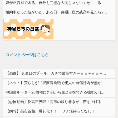
娘が正義厨で困る。自分も完璧な人間じゃないくせに、敵増やしそうな正論を言い出し...
婚約中だった彼がいた。ある日、共通口座の残高を見たら200万円近く減っていた
コメントページはこちら
【画像】 真夏日のプール、ガチで最高すぎｗｗｗｗｗｗｗｗｗｗ
【ネット】荒らしが『警察官発砲で犯人の自傷行為が無かったことにされた』記事に「難癖な記事」とイチャモン→自傷行為の動画が拡散してマスゴミの偏向報...
中国製ルーター20機種に外部から完全制御できる機能が仕込まれていたことが判明・・・
【恐怖動画】反高市界隈「高市の取り巻きが、声を上げる被災地のおばちゃんに詰め寄ってるぅ！」→よく聞くと何やらヤバいことを言っていると話題に…
【朗報】高市首相、爆乳化！！！ サナ活待ったなし！