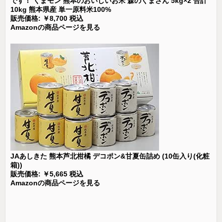
です！ くまモン 熊本のおいしいお米 森のくまさん 5kg×2 合計
10kg 熊本県産 単一原料米100%
販売価格: ￥8,700 税込
Amazonの商品ページを見る
JAあしきた 熊本芦北柑橘 デコポン&甘夏缶詰め (10缶入り(化粧
箱))
販売価格: ￥5,665 税込
Amazonの商品ページを見る