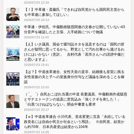
2026/07/25 22:34
【！】中革連・斎藤氏「できれば自民党からも国民民主党から
も中革連に参加してほしい」
2026/07/25 20:14
中革連・伊佐氏、中傷動画疑惑関連の文春が公開していない43
分音声を確認したと主張、入手経路について物議
2026/07/23 11:43
【え】いさ議員、国会で週刊誌ネタを追及するのは「国民の皆
さんが疑問に思ってるから、野党として汚れ仕事から逃げるわ
けにはいかない（意訳」 吉村代表「高市さんへの誹謗中傷だ
と思いますよ」
2026/07/23 10:41
【は？】中道改革連合、女性天皇の是非、結婚後も皇室に残る
女性皇族の夫と子への皇族身分付与など議論を深めることを確
認
2026/07/22 22:02
（ ´_ゝ`）自民おこぼれ当選の中道 長妻議員、中傷動画作成疑惑
とサナエトークンの追及に意気込み「強くクギを刺した！」
「白黒つけねばならない」閉会中審査も要求
2026/07/22 20:17
【ｗ】中道改革連合 小川代表、党名変更に言及「永続している
政党名には自由か民主か社会という用語」 ※自民党、結党か
ら約70年、日本共産党は結党から104年
2026/07/22 14:26