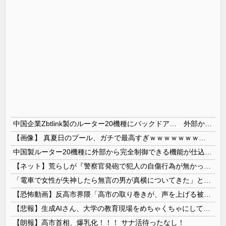
中国企業Zbtlink製のルーター20機種にバックドア… 外部から完全制御のおそれ
【画像】 真夏日のプール、ガチで最高すぎｗｗｗｗｗｗｗｗｗｗ
中国製ルーター20機種に外部から完全制御できる機能が仕込まれていたことが判明・・・
【ネット】荒らしが『警察官発砲で犯人の自傷行為が無かったことにされた』記事に「難癖な記事」とイチャモン→自傷行為の動画が拡散してマスゴミの偏向報...
「電車で女性が失神したら無言の男が真横についてきた」とタレントが主張、虚言疑惑が出ると「その男の垢を発見した」と追加主張するも……
【恐怖動画】反高市界隈「高市の取り巻きが、声を上げる被災地のおばちゃんに詰め寄ってるぅ！」→よく聞くと何やらヤバいことを言っていると話題に…
【悲報】生成AIさん、大学の教育現場をめちゃくちゃにしてしまう
【朗報】高市首相、爆乳化！！！ サナ活待ったなし！