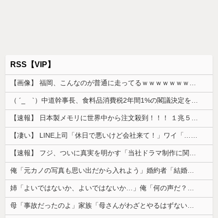
RSS【VIP】
【画像】 福岡、こんなのが普通に走ってるｗｗｗｗｗｗｗｗｗｗｗｗｗｗｗｗｗｗｗｗｗｗｗｗｗｗｗｗｗｗｗｗｗｗｗｗｗｗｗｗ
（ ´_ゝ`）中道幹事長、食料品消費税2年間1%の閣議決定を批判 → 記者「中道改革連合は食料品消費税ゼロを公約に掲げていたが？」→ 階猛氏「
【速報】 日本製メモリに世界中から注文殺到！！！ １兆５０００億円で工場増築へ
【凄い】 LINE上司「休日で悪いけど会社来て！」ワイ「…無視」上司「マジでヤバいから！」←その結果ｗｗｗｗｗ
【速報】 フジ、ついに真実を明かす「当社ドラマ制作に関するご説明」5chの目は厳しいぞ
俺「元カノの写真も思い出だから入れよう」婚約者「結婚やめる！」→結婚式で使うアルバム選びで大失敗して...
姉「よいではないか、よいではないか…」俺「何の声だ？」→気になって部屋を開けたら予想外の光景が広がっていて…
母「事故だったのよ」家族「母さんがわざとやるはずない」→嫁が毒を飲まされ子どもを失ったのに信じてもらえず…