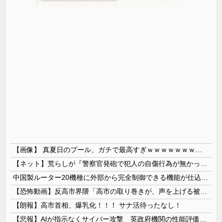
【画像】 真夏日のプール、ガチで最高すぎｗｗｗｗｗｗｗｗｗｗ
【ネット】荒らしが『警察官発砲で犯人の自傷行為が無かったことにされた』記事に「難癖な記事」とイチャモン→自傷行為の動画が拡散してマスゴミの偏向報...
中国製ルーター20機種に外部から完全制御できる機能が仕込まれていたことが判明・・・
【恐怖動画】反高市界隈「高市の取り巻きが、声を上げる被災地のおばちゃんに詰め寄ってるぅ！」→よく聞くと何やらヤバいことを言っていると話題に…
【朗報】高市首相、爆乳化！！！ サナ活待ったなし！
【悲報】AIが指示なくサイバー攻撃 英政府機関の性能評価試験