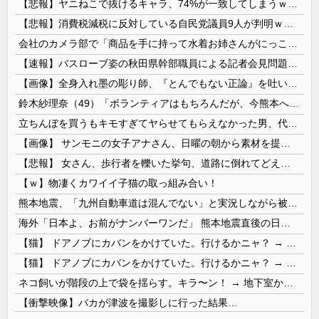
【悲報】ヤニねこで抜けるキャラ、74%が一致してしまうｗｗｗｗｗ
【悲報】消費税減税に反対している自民党議員9人が判明ｗｗｗｗｗｗ
会社のカメラ部で「商品を手に持って水着お姉さんがにっこり」を撮影、だがお姉さんは素人アルバイトで親バレした結果……
【速報】バスローブ姿の秋田県幹部職員による記者会見問題、ラブホテルからの参加だと特定「体調が優れなかったため...」とは何だったのか
【画像】全身入れ墨の彫り師、『とんでもない正論』を吐いて30万再生されてしまうｗｗｗｗｗｗｗ
鈴木紗理奈（49）「ボランティアはもちろんだが、今熊本へ旅行に行くことも支援になる」
立ちんぼを買うもキモすぎてヤらせてもらえなかった男、代わりの足コキでまさかの大量身寸米青ｗｗｗ
【画像】 サンモニの女子アナさん、日曜の朝から素材を提供してしまう
【悲報】 女さん、歩行者を轢いた挙句、道路に倒れてどえらいことになってしまうw w w w w w w
【ｗ】物凄くカワイイ子猫の取っ組み合い！
熊本地震、「九州自動車道は混んでない」と実況しながら被災地へ向かう有名アナなどに批判殺到 全国紙記者「最新の状況をいち早く伝えることは報道機関としての責務」「情報を取り上げることには大きな意義がある」
海外「日本よ、お前がナンバーワンだ」 熊本地震直後の日本の対応のスピードに世界が衝撃
【猫】 ドアノブにカバンをかけていた。行けるかニャ？ → 猫はこうなります…
【猫】 ドアノブにカバンをかけていた。行けるかニャ？ → 猫はこうなります…
ネコ飼いが階段の上で袋を揺らす。キラ〜ン！ → 地下室からヤツが現れる…
【衝撃映像】バカが津波を撮影しに行った結果…