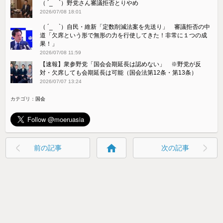
（ ´_ゝ`）野党さん審議拒否とりやめ
2026/07/08 18:01
（ ´_ゝ`）自民・維新「定数削減法案を先送り」 審議拒否の中
道「欠席という形で無形の力を行使してきた！非常に１つの成
果！」
2026/07/08 11:59
【速報】衆参野党「国会会期延長は認めない」 ※野党が反
対・欠席しても会期延長は可能（国会法第12条・第13条）
2026/07/07 13:24
カテゴリ：
国会
home
前の記事
次の記事