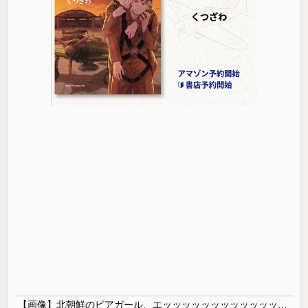
【画像】北朝鮮のビアガール、エッッッッッッッッッッッッッッッッッ！