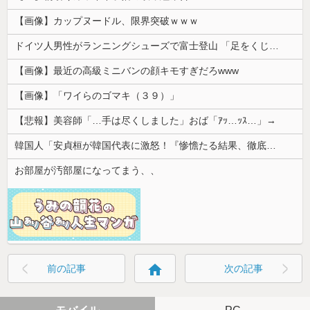
【画像】カップヌードル、限界突破ｗｗｗ
ドイツ人男性がランニングシューズで富士登山 「足をくじいて動けない」
【画像】最近の高級ミニバンの顔キモすぎだろwww
【画像】「ワイらのゴマキ（３９）」
【悲報】美容師「…手は尽くしました」おば「ｱｯ…ｯｽ…」→
韓国人「安貞桓が韓国代表に激怒！『惨憺たる結果、徹底的な刷新が必要だ』と監督や協会を痛烈批判」
お部屋が汚部屋になってまう、、
home
前の記事
次の記事