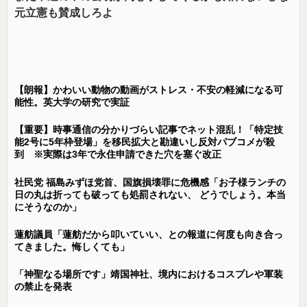
元立憲も賛成しろよ
【朗報】かわいい動物の動画がストレス・不安の軽減になる可
能性。英大学の研究で実証
【重要】時事通信の分かりづらい記事でネット混乱！「特定技
能2号に5年枠登場」を移民拡大と勘違いし反対パブコメが殺
到 ※実際は3年で永住申請できた穴を塞ぐ改正
社民党 福島みずほ党首、国旗損壊罪に危機感「お子様ランチの
日の丸は折っても破っても処罰されない、 どうでしょう。本当
にそうなのか」
蓮舫議員「蓮舫だから叩いていい、との報道に何度も向き合っ
てきました。悔しくても」
「神聖なる場所です」靖国神社、境内におけるコスプレや軍装
の禁止を発表