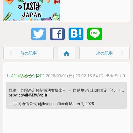
home
前の記事
次の記事
1:
ギコ(みかか) [ﾆﾀﾞ]
2026/03/01(日) 23:02:15.54 ID:eBrfaSeU0
自維、衆院の定数削減法案提出へ － 自動規定は比例限定「45」
htt
ps://t.co/eiNM3WVbHt
— 共同通信公式 (@kyodo_official)
March 1, 2026