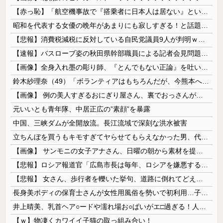
【赤っ恥】「航空機事故で『搭乗者に日本人は居ない』という発表は嫌い。人間として同じ価値だと思う」→ツッコミ殺到も「自分が気に入らないと思った」と...
昭和を代表する女優の晩年があまりにも寂しすぎる！と話題に、自身の子供を餓死する寸前までネグレクトした挙句……
【悲報】消費税減税に反対している自民党議員9人が判明ｗｗｗｗｗｗ
【速報】バスローブ姿の秋田県幹部職員による記者会見問題、ラブホテルからの参加だと特定「体調が優れなかったため...」とは何だったのか
【画像】全身入れ墨の彫り師、『とんでもない正論』を吐いて30万再生されてしまうｗｗｗｗｗｗｗ
鈴木紗理奈（49）「ボランティアはもちろんだが、今熊本へ旅行に行くことも支援になる」
【画像】 例の美人すぎるおにぎり屋さん、裏でおっさんが握っていたｗｗｗｗｗｗｗｗｗｗｗｗｗｗｗｗｗ
元いいとも青年隊、中居正広の”素顔”を暴露
中国、三峡ダムが全開放流。長江流域で深刻な洪水被害
立ちんぼを買うもキモすぎてヤらせてもらえなかった男、代わりの足コキでまさかの大量身寸米青ｗｗｗ
【画像】 サンモニの女子アナさん、日曜の朝から素材を提供してしまう
【悲報】ロシア報道官「広島市長は毎年、ロシアを嫌悪する『偽りの呪文』を繰り返し、日本人をゾンビ化させている」と主張
【悲報】 女さん、歩行者を轢いた挙句、道路に倒れてどえらいことになってしまうw w w w w w w
長身美ボディの保育士さんが女性用風俗を勢いで初利用…子供に絶対見せられないメスの顔でイキまくり。
井上晴美、乳首ヘア○ードや濡れ場お○ぱいがエ□過ぎる！人生最後のラスト写真集、最高！！
【ｗ】物凄くカワイイ子猫の取っ組み合い！