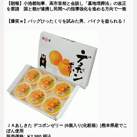
【朗報】小池都知事、高市首相と会談し「墓地埋葬法」の改正
を要請 国と都が連携し民間への指導強化を進める方向で一致
【爆笑ｗ】バッグひったくりを試みた男、バイクを盗られる！
ＪＡあしきた デコポンゼリー (6個入り(化粧箱）)熊本県産でこ
ぽん使用
販売価格: ￥2,980 税込