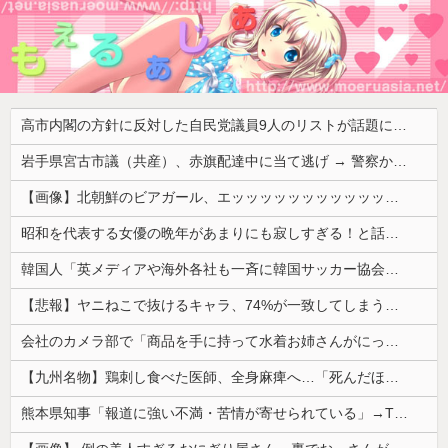
高市内閣の方針に反対した自民党議員9人のリストが話題に、「岩屋はどこへ行った？」との指摘もあるが……
岩手県宮古市議（共産）、赤旗配達中に当て逃げ → 警察から連絡が来て宮古署を訪れ事情聴取
【画像】北朝鮮のビアガール、エッッッッッッッッッッッッッッッッッ！
昭和を代表する女優の晩年があまりにも寂しすぎる！と話題に、自身の子供を餓死する寸前までネグレクトした挙句……
韓国人「英メディアや海外各社も一斉に韓国サッカー協会を巡る過去の不祥事を報道！」→「国際的な信用失墜の危機‥」
【悲報】ヤニねこで抜けるキャラ、74%が一致してしまうｗｗｗｗｗ
会社のカメラ部で「商品を手に持って水着お姉さんがにっこり」を撮影、だがお姉さんは素人アルバイトで親バレした結果……
【九州名物】鶏刺し食べた医師、全身麻痺へ…「死んだほうが良かったと思っていた」
熊本県知事「報道に強い不満・苦情が寄せられている」→TBSの報道特集がまさにそれな件