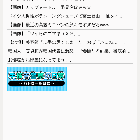
【画像】カップヌードル、限界突破ｗｗｗ
ドイツ人男性がランニングシューズで富士登山 「足をくじいて動けない」
【画像】最近の高級ミニバンの顔キモすぎだろwww
【画像】「ワイらのゴマキ（３９）」
【悲報】美容師「…手は尽くしました」おば「ｱｯ…ｯｽ…」→
韓国人「安貞桓が韓国代表に激怒！『惨憺たる結果、徹底的な刷新が必要だ』と監督や協会を痛烈批判」
お部屋が汚部屋になってまう、、