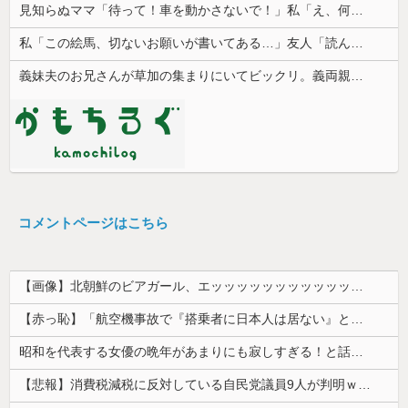
見知らぬママ「待って！車を動かさないで！」私「え、何があったの！？」→慌てて降りると園長先生が激怒していて…
私「この絵馬、切ないお願いが書いてある…」友人「読んでみて」→有名神社で見つけた願い事の内容に、思わず神様も困るだろうと思ってしまい…
義妹夫のお兄さんが草加の集まりにいてビックリ。義両親は新興宗教大嫌いな人たちなのに...
コメントページはこちら
【画像】北朝鮮のビアガール、エッッッッッッッッッッッッッッッッッ！
【赤っ恥】「航空機事故で『搭乗者に日本人は居ない』という発表は嫌い。人間として同じ価値だと思う」→ツッコミ殺到も「自分が気に入らないと思った」と...
昭和を代表する女優の晩年があまりにも寂しすぎる！と話題に、自身の子供を餓死する寸前までネグレクトした挙句……
【悲報】消費税減税に反対している自民党議員9人が判明ｗｗｗｗｗｗ