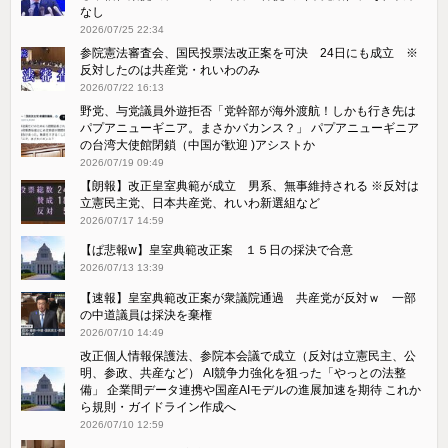
なし
2026/07/25 22:34
参院憲法審査会、国民投票法改正案を可決 24日にも成立 ※
反対したのは共産党・れいわのみ
2026/07/22 16:13
野党、与党議員外遊拒否「党幹部が海外渡航！しかも行き先は
パプアニューギニア。まさかバカンス？」 パプアニューギニア
の台湾大使館閉鎖（中国が歓迎 )アシストか
2026/07/19 09:49
【朗報】改正皇室典範が成立 男系、無事維持される ※反対は
立憲民主党、日本共産党、れいわ新選組など
2026/07/17 14:59
【ぱ悲報w】皇室典範改正案 １５日の採決で合意
2026/07/13 13:39
【速報】皇室典範改正案が衆議院通過 共産党が反対ｗ 一部
の中道議員は採決を棄権
2026/07/10 14:49
改正個人情報保護法、参院本会議で成立（反対は立憲民主、公
明、参政、共産など） AI競争力強化を狙った「やっとの法整
備」 企業間データ連携や国産AIモデルの進展加速を期待 これか
ら規則・ガイドライン作成へ
2026/07/10 12:59