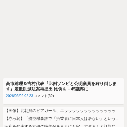
高市総理＆吉村代表『比例ゾンビと公明議員を狩り倒しま
す』定数削減法案再提出 比例を－45議席に
2026/03/02 02:23
コメント(32)
【画像】北朝鮮のビアガール、エッッッッッッッッッッッッッッッッッ！
【赤っ恥】「航空機事故で『搭乗者に日本人は居ない』という発表は嫌い。人...
昭和を代表する女優の晩年があまりにも寂しすぎる！と話題に、自身の子供を...