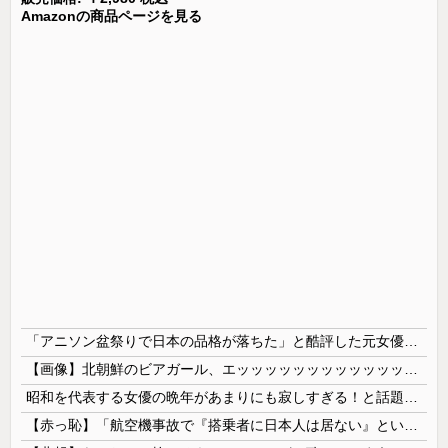
Amazonの商品ページを見る
「アニソン盆祭りで日本の品格が落ちた」と酷評した元女優、「あんたが品格を語るのかよ！」と総ツッコミを食らってしまい……
【画像】北朝鮮のビアガール、エッッッッッッッッッッッッッッッッッ！
昭和を代表する女優の晩年があまりにも寂しすぎる！と話題に、自身の子供を餓死する寸前までネグレクトした挙句……
【赤っ恥】「航空機事故で『搭乗者に日本人は居ない』という発表は嫌い。人間として同じ価値だと思う」→ツッコミ殺到も「自分が気に入らないと思った」と...