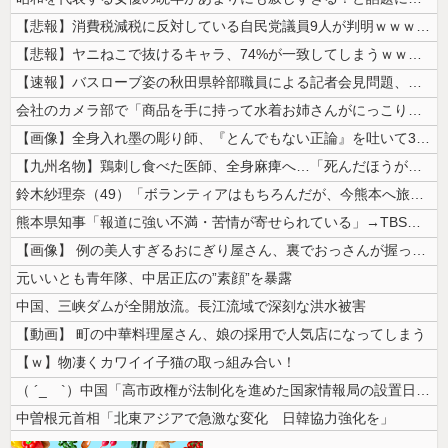
【悲報】消費税減税に反対している自民党議員9人が判明ｗｗｗｗｗｗ
【悲報】ヤニねこで抜けるキャラ、74%が一致してしまうｗｗｗｗｗ
【速報】バスローブ姿の秋田県幹部職員による記者会見問題、ラブホテルから...
会社のカメラ部で「商品を手に持って水着お姉さんがにっこり」を撮影、だが...
【画像】全身入れ墨の彫り師、『とんでもない正論』を吐いて30万再生され...
【九州名物】鶏刺し食べた医師、全身麻痺へ…「死んだほうが良かったと思っ...
鈴木紗理奈（49）「ボランティアはもちろんだが、今熊本へ旅行に行くこと...
熊本県知事「報道に強い不満・苦情が寄せられている」→TBSの報道特集が...
【画像】 例の美人すぎるおにぎり屋さん、裏でおっさんが握っていたｗｗｗ...
元いいとも青年隊、中居正広の”素顔”を暴露
中国、三峡ダムが全開放流。長江流域で深刻な洪水被害
【動画】 町の中華料理屋さん、娘の採用で人気店になってしまう
【ｗ】物凄くカワイイ子猫の取っ組み合い！
（ ´_ゝ`）中国「高市政権が法制化を進めた国家情報局の設置日が7月3...
中曽根元首相「北東アジアで急激な変化 日韓協力強化を」