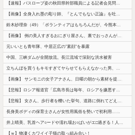
【速報】バスローブ姿の秋田県幹部職員による記者会見問題、ラブホテルからの参加だと特定「体調が優れなかったため...」とは何だったのか
【画像】全身入れ墨の彫り師、『とんでもない正論』を吐いて30万再生されてしまうｗｗｗｗｗｗｗ
鈴木紗理奈（49）「ボランティアはもちろんだが、今熊本へ旅行に行くことも支援になる」
【画像】 例の美人すぎるおにぎり屋さん、裏でおっさんが握っていたｗｗｗｗｗｗｗｗｗｗｗｗｗｗｗｗｗ
元いいとも青年隊、中居正広の”素顔”を暴露
中国、三峡ダムが全開放流。長江流域で深刻な洪水被害
立ちんぼを買うもキモすぎてヤらせてもらえなかった男、代わりの足コキでまさかの大量身寸米青ｗｗｗ
【画像】 サンモニの女子アナさん、日曜の朝から素材を提供してしまう
【悲報】ロシア報道官「広島市長は毎年、ロシアを嫌悪する『偽りの呪文』を繰り返し、日本人をゾンビ化させている」と主張
【悲報】 女さん、歩行者を轢いた挙句、道路に倒れてどえらいことになってしまうw w w w w w w
長身美ボディの保育士さんが女性用風俗を勢いで初利用…子供に絶対見せられないメスの顔でイキまくり。
井上晴美、乳首ヘア○ードや濡れ場お○ぱいがエ□過ぎる！人生最後のラスト写真集、最高！！
【ｗ】物凄くカワイイ子猫の取っ組み合い！