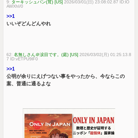
9:
ターキッシュバン(茸) [US]
2026/03/01(日) 23:08:02.87 ID:lO
AWXhI/0
>>1
いいぞどんどんやれ
62:
名無しさん＠涙目です。(庭) [US]
2026/03/02(月) 01:25:13.8
7 ID:vETPU9lF0
>>1
公明が余りにえげつない事をやったから、今ならこの
案、普通に通るよな