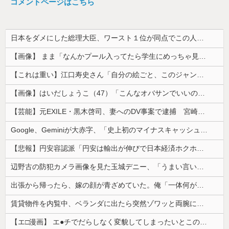
コメントページはこちら
日本をダメにした総理大臣、ワースト１位が同点でこの人ｗｗｗｗｗｗ
【画像】 まま「なんかプール入ってたら学生にめっちゃ見られたw」
【これは重い】江口寿史さん「自分の絵ごと、このジャンルはそろそろ終わりかな」
【画像】はいだしょうこ（47）「こんなオバサンでいいの…？」
【芸能】元EXILE・黒木啓司、妻へのDV事案で逮捕 宮崎麗果被告は全身打撲・頭部裂傷などのけが
Google、Geminiが大赤字、「史上初のマイナスキャッシュフロー」に陥る
【悲報】円安容認派「円安は輸出が伸びで日本経済ホクホク！」⇒ 世界に売る物が無さすぎて輸出額で韓国に惨敗・・・
辺野古の防犯カメラ画像を見た玉城デニー、「うまい言い訳が思いつかなかったからそれかよ」と有権者を呆れさせるコメントを……
出張から帰ったら、嫁の顔が青ざめていた。俺「一体何があったんだ？」嫁「…」→子供たちに話を聞くと…
賃貸物件を内覧中、ベランダに出たら突然ゾワッと両腕に鳥肌が出た。「やっぱりこの部屋嫌だ」と思った瞬間、体が前にドンッと突き飛ばされて…
【エ□漫画】 エ●チでだらしなく変貌してしまったいとこのお姉ちゃんにチン○ン搾り取られちゃうショタ君…！