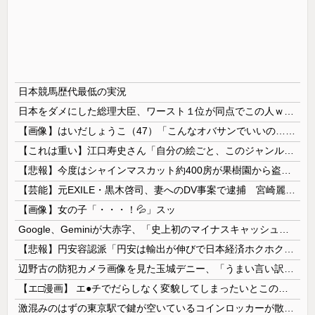
日本競馬歴代最低の実況
日本をダメにした総理大臣、ワースト１位が同点でこの人ｗｗｗｗｗｗ
【画像】はいだしょうこ（47）「こんなオバサンでいいの…？」
【これは重い】江口寿史さん「自分の絵ごと、このジャンルはそろそろ終わりかな」
【悲報】今度はシャインマスカット約400房が果樹園から盗まれる 参議院議員「日本人ではないと思う」
【芸能】元EXILE・黒木啓司、妻へのDV事案で逮捕 宮崎麗果被告は全身打撲・頭部裂傷などのけが
【画像】女の子「・・・！💦」スッ
Google、Geminiが大赤字、「史上初のマイナスキャッシュフロー」に陥る
【悲報】円安容認派「円安は輸出が伸びで日本経済ホクホク！」⇒ 世界に売る物が無さすぎて輸出額で韓国に惨敗・・・
辺野古の防犯カメラ画像を見た玉城デニー、「うまい言い訳が思いつかなかったからそれかよ」と有権者を呆れさせるコメントを……
【エ□漫画】 エ●チでだらしなく変貌してしまったいとこのお姉ちゃんにチン○ン搾り取られちゃうショタ君…！
激混みのはずの東京駅で鍵が空いているコインロッカーが散見、「ラッキー」と思って中を確認してみると……