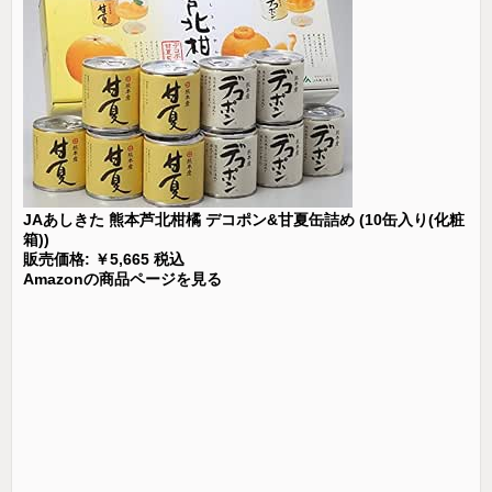
JAあしきた 熊本芦北柑橘 デコポン&甘夏缶詰め (10缶入り(化粧
箱))
販売価格: ￥5,665 税込
Amazonの商品ページを見る