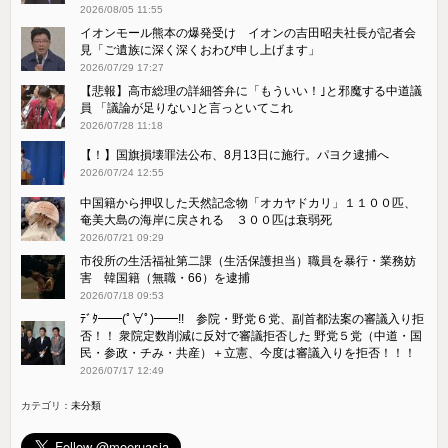
2026/08/05 11:55
イオンモール熊本の爆発受け イオンの吉田昭夫社長が記者会
見「ご遺族に深く深くおわび申し上げます」
2026/07/29 17:27
【悲報】高市総理の詳細答弁に「もういい！｣と邪魔する中道議
員 「議論が足りない｣と言っといてこれ
2026/07/28 11:18
【！】国旗損壊罪法公布、8月13日に施行。パヨク逮捕へ
2026/07/24 12:55
中国籍から押収した天然記念物「オカヤドカリ」１１００匹、
奄美大島の海岸に戻される ３００匹は衰弱死
2026/07/21 09:29
市役所の生活福祉第二課（生活保護担当）職員を暴行・業務妨
害 韓国籍（無職・66）を逮捕
2026/07/18 09:53
ﾃﾞﾀ━━(ﾟ∀ﾟ)━━!! 参院・野党６党、副首都法案の審議入り拒
否！！ 衆院定数削減に反対で審議拒否した 野党５党（中道・国
民・参政・チみ・共産）＋立憲、今度は審議入りを拒否！！！
2026/07/17 12:49
カテゴリ：
未分類