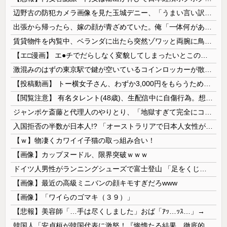
辺野古の防犯カメラ画像を見た玉城デニー、「うまい言い訳が思いつかなかったからそれかよ」と有権者を呆れさせるコメントを……
出張から帰ったら、嫁の顔が青ざめていた。俺「一体何があったんだ？」嫁「…」→子供たちに話を聞くと…
賃貸物件を内覧中、ベランダに出たら突然ゾワッと両腕に鳥肌が出た。「やっぱりこの部屋嫌だ」と思った瞬間、体が前にドンッと突き飛ばされて…
【エ□漫画】 エ●チでだらしなく変貌してしまったいとこのお姉ちゃんにチン○ン搾り取られちゃうショタ君…！
激混みのはずの東京駅で鍵が空いているコインロッカーが散見、「ラッキー」と思って中を確認してみると……
【投稿動画】 トー横女子さん、わずか3,000円をもらうために大人のチ●ポをしゃぶってしまう…
【閲覧注意】 有名タレント(48歳)、生配信中に自傷行為。想像の10倍エグくてファン全員トラウマに…
ジャンポケ斎藤と代理人のやりとり、「地獄すぎて完全にコントになってる……」と衝撃を受ける人が続出中
入国拒否の半数が日本人!? 「オーストラリアで日本人女性が売春」
【ｗ】物凄くカワイイ子猫の取っ組み合い！
【画像】カップヌードル、限界突破ｗｗｗ
ドイツ人男性がランニングシューズで富士登山 「足をくじいて動けない」
【画像】最近の高級ミニバンの顔キモすぎだろwww
【画像】「ワイらのゴマキ（３９）」
【悲報】美容師「…手は尽くしました」おば「ｱｯ…ｯｽ…」→
韓国人「安貞桓が韓国代表に激怒！『惨憺たる結果、徹底的な刷新が必要だ』と監督や協会を痛烈批判」