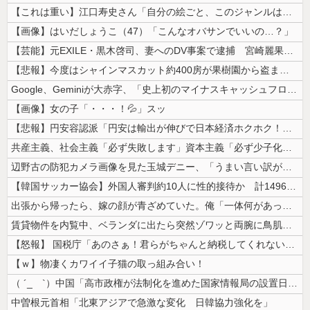
【これは重い】江口寿史さん「自分の絵ごと、このジャンルはそろそろ終わり...
【画像】はいだしょうこ（47）「こんなオバサンでいいの…？」
【芸能】元EXILE・黒木啓司、妻へのDV事案で逮捕 宮崎麗果被告は全...
【悲報】今度はシャインマスカット約400房が果樹園から盗まれる 参議院...
Google、Geminiが大赤字、「史上初のマイナスキャッシュフロー...
【画像】女の子「・・・！💦」スッ
【悲報】円安容認派「円安は輸出が伸びで日本経済ホクホク！」⇒ 世界に売...
共産主義、社会主義「必ず失敗します」資本主義「必ず少子化します」
辺野古の防犯カメラ画像を見た玉城デニー、「うまい言い訳が思いつかなかっ...
【韓国サッカー協会】外国人審判約10人に性的接待か 計1496回、約2...
出張から帰ったら、嫁の顔が青ざめていた。俺「一体何があったんだ？」嫁「...
賃貸物件を内覧中、ベランダに出たら突然ゾワッと両腕に鳥肌が出た。「やっ...
【怒報】 国税庁「あのさぁ！君らがちゃんと納税してくれないとこうなっち...
【ｗ】物凄くカワイイ子猫の取っ組み合い！
（ ´_ゝ`）中国「高市政権が法制化を進めた国家情報局の設置日が7月3...
中曽根元首相「北東アジアで急激な変化 日韓協力強化を」