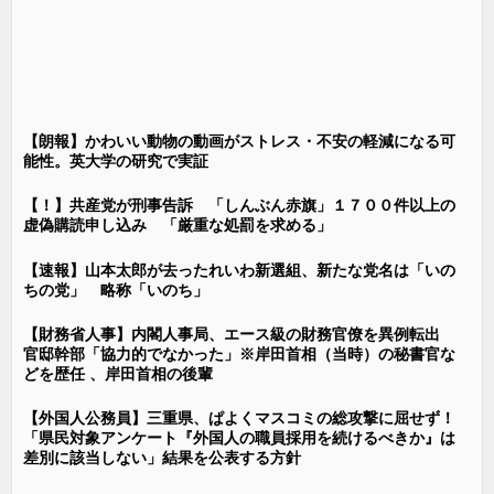
【朗報】かわいい動物の動画がストレス・不安の軽減になる可
能性。英大学の研究で実証
【！】共産党が刑事告訴 「しんぶん赤旗」１７００件以上の
虚偽購読申し込み 「厳重な処罰を求める」
【速報】山本太郎が去ったれいわ新選組、新たな党名は「いの
ちの党」 略称「いのち」
【財務省人事】内閣人事局、エース級の財務官僚を異例転出
官邸幹部「協力的でなかった」※岸田首相（当時）の秘書官な
どを歴任 、岸田首相の後輩
【外国人公務員】三重県、ぱよくマスコミの総攻撃に屈せず！
「県民対象アンケート『外国人の職員採用を続けるべきか』は
差別に該当しない」結果を公表する方針