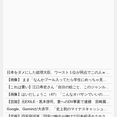
日本をダメにした総理大臣、ワースト１位が同点でこの人ｗｗｗｗｗｗ
【画像】 まま「なんかプール入ってたら学生にめっちゃ見られたw」
【これは重い】江口寿史さん「自分の絵ごと、このジャンルはそろそろ終わりかな」
【画像】はいだしょうこ（47）「こんなオバサンでいいの…？」
【芸能】元EXILE・黒木啓司、妻へのDV事案で逮捕 宮崎麗果被告は全身打撲・頭部裂傷などのけが
Google、Geminiが大赤字、「史上初のマイナスキャッシュフロー」に陥る
【悲報】円安容認派「円安は輸出が伸びで日本経済ホクホク！」⇒ 世界に売る物が無さすぎて輸出額で韓国に惨敗・・・