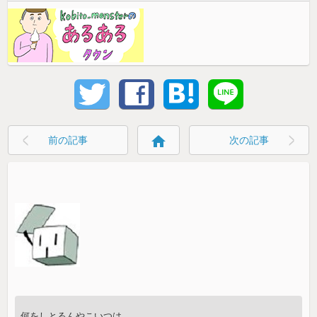
home
前の記事
次の記事
何をしとるんやこいつは。