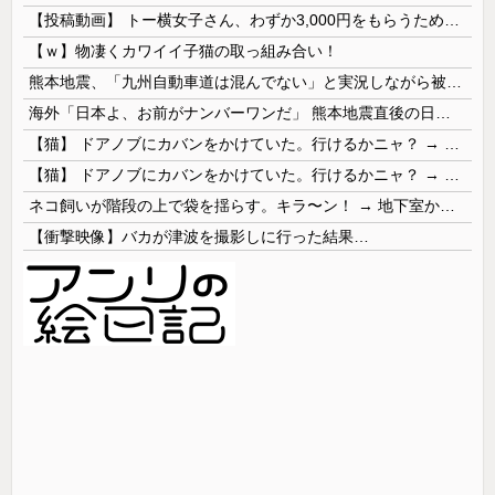
【投稿動画】 トー横女子さん、わずか3,000円をもらうために大人のチ●ポをしゃぶってしまう…
【ｗ】物凄くカワイイ子猫の取っ組み合い！
熊本地震、「九州自動車道は混んでない」と実況しながら被災地へ向かう有名アナなどに批判殺到 全国紙記者「最新の状況をいち早く伝えることは報道機関としての責務」「情報を取り上げることには大きな意義がある」
海外「日本よ、お前がナンバーワンだ」 熊本地震直後の日本の対応のスピードに世界が衝撃
【猫】 ドアノブにカバンをかけていた。行けるかニャ？ → 猫はこうなります…
【猫】 ドアノブにカバンをかけていた。行けるかニャ？ → 猫はこうなります…
ネコ飼いが階段の上で袋を揺らす。キラ〜ン！ → 地下室からヤツが現れる…
【衝撃映像】バカが津波を撮影しに行った結果…