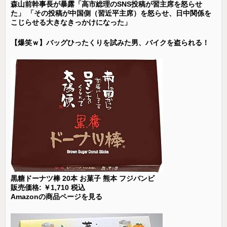
森山前幹事長が暴露「高市総理のSNS投稿が習主席を怒らせ
た」 「その投稿が中国側（習近平主席）を怒らせ、日中関係を
こじらせる大きなきっかけになった」
【爆笑ｗ】バッグひったくりを試みた男、バイクを盗られる！
黒糖ドーナツ棒 20本 お菓子 熊本 フジバンビ
販売価格: ￥1,710 税込
Amazonの商品ページを見る