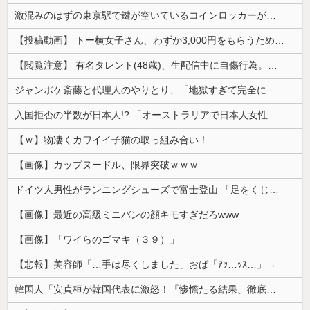
激混みのはずの東京駅で鍵が空いているコインロッカーが散見、「ラッキー」と思って中を確認してみると……
【投稿動画】 トー横女子さん、わずか3,000円をもらうために大人のチ●ポをしゃぶってしまう…
【閲覧注意】 有名タレント(48歳)、生配信中に自傷行為。想像の10倍エグくてファン全員トラウマに…
ジャンポケ斎藤と代理人のやりとり、「地獄すぎて完全にコントになってる……」と衝撃を受ける人が続出中
入国拒否の半数が日本人!? 「オーストラリアで日本人女性が売春」
【ｗ】物凄くカワイイ子猫の取っ組み合い！
【画像】カップヌードル、限界突破ｗｗｗ
ドイツ人男性がランニングシューズで富士登山 「足をくじいて動けない」
【画像】最近の高級ミニバンの顔キモすぎだろwww
【画像】「ワイらのゴマキ（３９）」
【悲報】美容師「…手は尽くしました」おば「ｱｯ…ｯｽ…」→
韓国人「安貞桓が韓国代表に激怒！『惨憺たる結果、徹底的な刷新が必要だ』と監督や協会を痛烈批判」