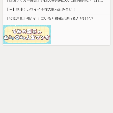
【韓国サッカー協会】外国人審判約10人に性的接待か 計1496回、約2億ウォン（約2200万円）
【ｗ】物凄くカワイイ子猫の取っ組み合い！
【閲覧注意】俺が近くにいると機械が壊れるんだけどさ