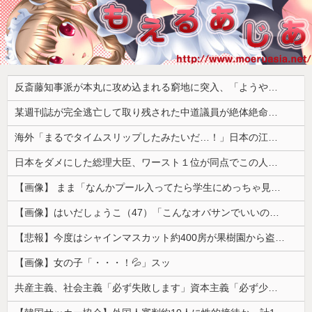
反斎藤知事派が本丸に攻め込まれる窮地に突入、「ようやく反撃のターンやね」と手際の良さに感心する人が続出中
某週刊誌が完全逃亡して取り残された中道議員が絶体絶命の窮地、「今度は宏池会に矛先を向けたか……」と節操の無さに呆れる人が続出
海外「まるでタイムスリップしたみたいだ…！」日本の江戸時代の街並みがそのまま保存されている貴重な場所とは・・・？【海外の反応】
日本をダメにした総理大臣、ワースト１位が同点でこの人ｗｗｗｗｗｗ
【画像】 まま「なんかプール入ってたら学生にめっちゃ見られたw」
【画像】はいだしょうこ（47）「こんなオバサンでいいの…？」
【悲報】今度はシャインマスカット約400房が果樹園から盗まれる 参議院議員「日本人ではないと思う」
【画像】女の子「・・・！💦」スッ
共産主義、社会主義「必ず失敗します」資本主義「必ず少子化します」