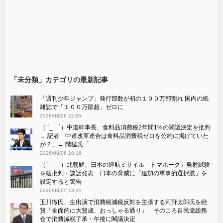
「未分類」カテゴリの最新記事
「週刊少年ジャンプ」発行部数が初の１００万部割れ 国内の紙
雑誌で「１００万部超」ゼロに
2026/08/06 11:55
（ ´_ゝ`）中道幹事長、食料品消費税2年間1%の閣議決定を批判
→ 記者「中道改革連合は食料品消費税ゼロを公約に掲げていた
が？」→ 階猛氏「
2026/08/06 10:16
（ ´_ゝ`）北朝鮮、日本の巡航ミサイル「‌トマホーク」発射試験
を猛批判・談話発表 日本の脅威に「追加の軍事的選択肢」を
設定すると警告
2026/08/05 13:31
玉川徹氏、生出演で消費税減税反対を主張する河野太郎氏を絶
賛「全面的に大賛成、おっしゃる通り」 そのころ自民党総務
会で消費減税了承・午後に閣議決定