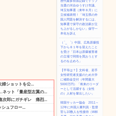
歴代最多得票記録でトップ
当選の河合ゆうすけ市議、
埼玉知事選（来年８月）に
立候補表明！「埼玉県の外
国人問題を解決するには、
知事選で保守の政治家が立
ち上がるしかない」保守一
本化を訴え
（ ´_ゝ`）中国、広島原爆投
下から８１年を迎えたこと
を受け「日本は原爆被害者
の立場で同情を買おうとす
るのを止めろ」
【平等は？】文科省、若手
女性研究者支援のため大学
に補助金交付（年間最大
5000万円）「将来のリーダ
ーとして活躍する（女性
の）人材を輩出したい」
韓国サッカー協会 2011～
12年に外国人審判員・監督
官ら10数人を性接待（W杯