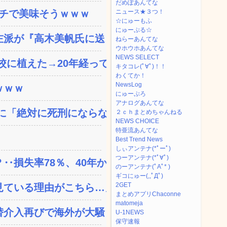
だめぽあんてな
ガチで美味そうｗｗｗ
ニュース★３つ！
☆にゅーもふ
にゅーぷる☆
派が『高木美帆氏に送られ...
ねらーあんてな
ウホウホあんてな
NEWS SELECT
植えた→20年経って...
キタコレ(ﾟ∀ﾟ)！！
わくてか！
NewsLog
ｗｗｗ
にゅーぷろ
アナログあんてな
「絶対に死刑にならない...
２ｃｈまとめちゃんねる
NEWS CHOICE
特亜流あんてな
Best Trend News
しぃアンテナ(*ﾟーﾟ)
つーアンテナ(*ﾟ∀ﾟ)
失率78％、40年か...
のーアンテナ(ﾟAﾟ* )
ギコにゅー(,,ﾟДﾟ)
2GET
ている理由がこちら…」→...
まとめアプリChaconne
matomeja
替介入再びで海外が大騒ぎ
U-1NEWS
保守速報