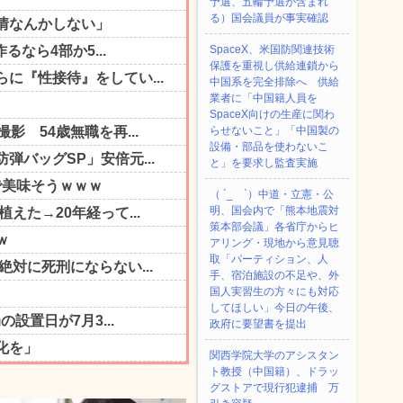
予選、五輪予選が含まれ
る）国会議員が事実確認
SpaceX、米国防関連技術
保護を重視し供給連鎖から
中国系を完全排除へ 供給
業者に「中国籍人員を
SpaceX向けの生産に関わ
らせないこと」「中国製の
設備・部品を使わないこ
と」を要求し監査実施
（ ´_ゝ`）中道・立憲・公
明、国会内で「熊本地震対
策本部会議」各省庁からヒ
アリング・現地から意見聴
取「パーティション、人
手、宿泊施設の不足や、外
国人実習生の方々にも対応
してほしい」今日の午後、
政府に要望書を提出
関西学院大学のアシスタン
ト教授（中国籍）、ドラッ
グストアで現行犯逮捕 万