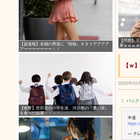
【愕然】元
【超速報】未婚の男達に『朗報』キタァアアアア
果ｗｗｗｗ
アーーーーーーー！！
【ｗ】
2026年02
1:
バックド
【衝撃】世田谷の小学生達、河川敷の『桑の実』
を食べた結果・・・・
中道 
https:
— テレ