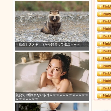
【動画】タヌキ、猫から餌奪って逃走ｗｗｗ
賃貸で1番譲れない条件ｗｗｗｗｗｗｗｗｗｗｗｗ
ｗｗｗｗｗｗｗ