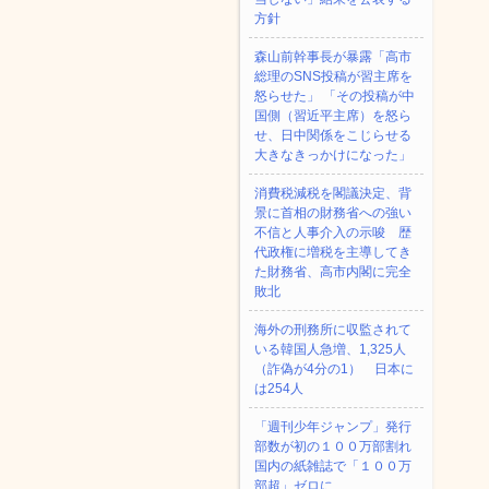
方針
森山前幹事長が暴露「高市
総理のSNS投稿が習主席を
怒らせた」 「その投稿が中
国側（習近平主席）を怒ら
せ、日中関係をこじらせる
大きなきっかけになった」
消費税減税を閣議決定、背
景に首相の財務省への強い
不信と人事介入の示唆 歴
代政権に増税を主導してき
た財務省、高市内閣に完全
敗北
海外の刑務所に収監されて
いる韓国人急増、1,325人
（詐偽が4分の1） 日本に
は254人
「週刊少年ジャンプ」発行
部数が初の１００万部割れ
国内の紙雑誌で「１００万
部超」ゼロに