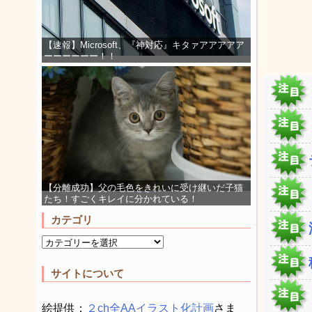
【速報】Microsoft、『神対応』キタァアアアアア
ーーーーーー！！
【分離成功】父の毛色をきれいに受け継いだ子猫
たち！すごくキレイに分かれている！
カテゴリ
サイトについて
絵提供：
２ch全AAイラスト化計画
さま