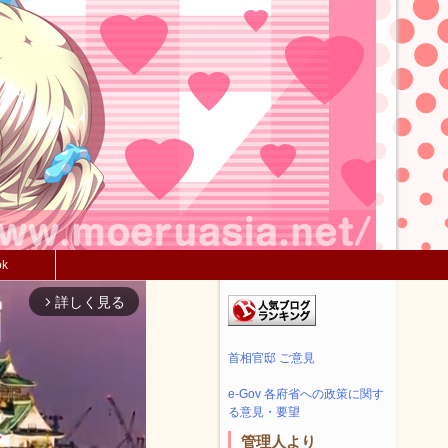
ok
詳しく見る
arrow_forward_ios
首相官邸 ご意見
e-Gov 各府省への政策に関す
る意見・要望
管理人より