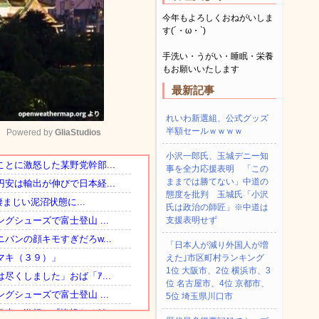
今年もよろしくおねがいしま
す(´・ω・`)
手洗い・うがい・睡眠・栄養
もお願いいたします
最新記事
れいわ新選組、公式グッズ
半額セールｗｗｗｗ
Powered by 
GliaStudios
小沢一郎氏、玉城デニー知
事を全力応援表明 「この
Mute
ままでは勝てない」中道の
態度を批判 玉城氏「小沢
氏は政治の師匠」※中道は
支援表明せず
「日本人が減り外国人が増
えた｣市区町村ランキング
1位 大阪市、2位 横浜市、3
位 名古屋市、4位 京都市、
5位 埼玉県川口市