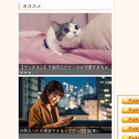
オススメ
【マンチカン】子猫同士のケンカが可愛すぎるｗ
ｗｗｗ
大学入ったら彼女できるって言ってた奴来い