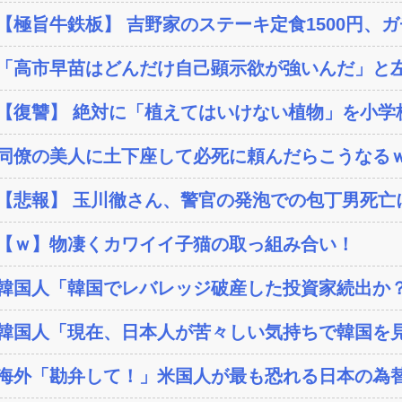
【極旨牛鉄板】 吉野家のステーキ定食1500円、
「高市早苗はどんだけ自己顕示欲が強いんだ」と左
【復讐】 絶対に「植えてはいけない植物」を小学校に
同僚の美人に土下座して必死に頼んだらこうなる
【悲報】 玉川徹さん、警官の発泡での包丁男死亡に
【ｗ】物凄くカワイイ子猫の取っ組み合い！
韓国人「韓国でレバレッジ破産した投資家続出か？‥損
韓国人「現在、日本人が苦々しい気持ちで韓国を見
海外「勘弁して！」米国人が最も恐れる日本の為