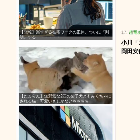
17:
超竜ボ
【悲報】楽すぎる在宅ワークの正体、ついに『判
明』する・・・・・・
小川「
岡田安
【たまらん】無邪気な2匹の柴子犬ともみくちゃに
される猫！可愛いさしかないｗｗｗｗ