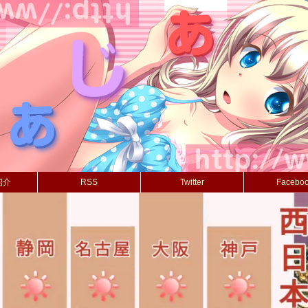
紹介
RSS
Twitter
Facebo