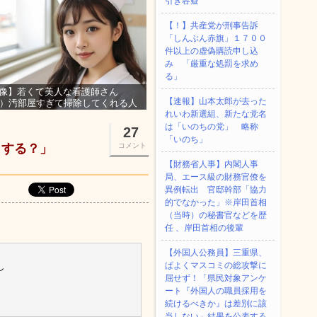
引き容疑
【！】共産党が刑事告訴
「しんぶん赤旗」１７００
件以上の虚偽購読申し込
み 「厳重な処罰を求め
る」
像】若くて美人な看護師さん
【速報】山本太郎が去った
3）汚部屋すぎて掃除してくれる人
集ｗｗｗ
れいわ新選組、新たな党名
は「いのちの党」 略称
27
「いのち」
うする？」
コメント
【財務省人事】内閣人事
局、エース級の財務官僚を
異例転出 官邸幹部「協力
的でなかった」※岸田首相
（当時）の秘書官などを歴
任 、岸田首相の後輩
【外国人公務員】三重県、
ぱよくマスコミの総攻撃に
し
屈せず！「県民対象アンケ
ート『外国人の職員採用を
続けるべきか』は差別に該
当しない」結果を公表する