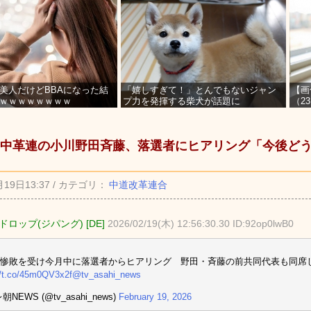
美人だけどBBAになった結
「嬉しすぎて！」とんでもないジャン
【画
ｗｗｗｗｗｗｗｗ
プ力を発揮する柴犬が話題に
（2
を募
中革連の小川野田斉藤、落選者にヒアリング「今後ど
月19日13:37 / カテゴリ：
中道改革連合
ロップ(ジパング) [DE]
2026/02/19(木) 12:56:30.30 ID:92op0lwB0
惨敗を受け今月中に落選者からヒアリング 野田・斉藤の前共同代表も同席
//t.co/45m0QV3x2f
@tv_asahi_news
朝NEWS (@tv_asahi_news)
February 19, 2026