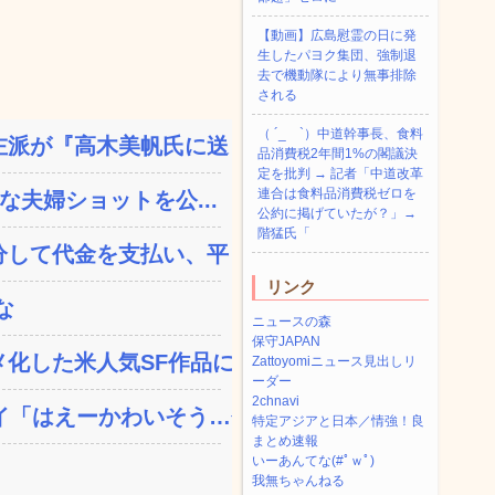
【動画】広島慰霊の日に発
生したパヨク集団、強制退
去で機動隊により無事排除
される
（ ´_ゝ`）中道幹事長、食料
派が『高木美帆氏に送られ...
品消費税2年間1%の閣議決
定を批判 → 記者「中道改革
連合は食料品消費税ゼロを
な夫婦ショットを公...
公約に掲げていたが？」→
階猛氏「
して代金を支払い、平日の...
リンク
な
ニュースの森
保守JAPAN
した米人気SF作品に絶...
Zattoyomiニュース見出しリ
ーダー
2chnavi
「はえーかわいそう…会...
特定アジアと日本／情強！良
まとめ速報
いーあんてな(#ﾟｗﾟ)
我無ちゃんねる