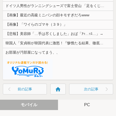
ドイツ人男性がランニングシューズで富士登山 「足をくじいて動けない」
【画像】最近の高級ミニバンの顔キモすぎだろwww
【画像】「ワイらのゴマキ（３９）」
【悲報】美容師「…手は尽くしました」おば「ｱｯ…ｯｽ…」→
韓国人「安貞桓が韓国代表に激怒！『惨憺たる結果、徹底的な刷新が必要だ』と監督や協会を痛烈批判」
お部屋が汚部屋になってまう、、
home
前の記事
次の記事
モバイル
PC