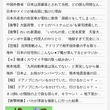
中国外務省「日本は原爆落とされて当然。どの国も同情なんかしない」
日本やドイツが連合国に負けた理由
日本共産党の街宣車が電柱に衝突「居眠りをしてしまった」同乗していた県議を含め男女3人重傷
【衝撃】大阪府警、ミナミの“ベトナムビル”を家宅捜索した結果・・・・・・
【衝撃】れいわ新選組、「いのちの党」に党名変更 天畠大輔氏が共同代表へ
ジャンポケ斎藤と代理人のやりとり、「地獄すぎて完全にコントになってる……」と衝撃を受ける人が続出中
【悲報】 吉岡里帆さん、アドリブで相手役俳優の手を取りお○ぱいに押し当てる
海外「日本の住宅街にこんなレ●プ魔が潜んでるとかマジかよ…さすがHENTAIの国…」
【ｗ】物凄くカワイイ子猫の取っ組み合い！
熊本地震、「九州自動車道は混んでない」と実況しながら被災地へ向かう有名アナなどに批判殺到 全国紙記者「最新の状況をいち早く伝えることは報道機関としての責務」「情報を取り上げることには大きな意義がある」
海外「日本よ、お前がナンバーワンだ」 熊本地震直後の日本の対応のスピードに世界が衝撃
【猫】 ドアノブにカバンをかけていた。行けるかニャ？ → 猫はこうなります…
【猫】 ドアノブにカバンをかけていた。行けるかニャ？ → 猫はこうなります…
ネコ飼いが階段の上で袋を揺らす。キラ〜ン！ → 地下室からヤツが現れる…
【衝撃映像】バカが津波を撮影しに行った結果…