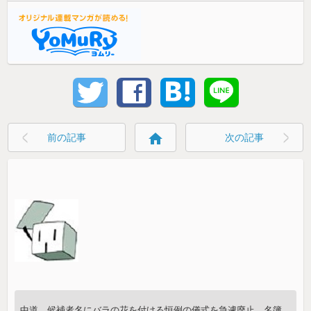
home
前の記事
次の記事
中道、候補者名にバラの花を付ける恒例の儀式を急遽廃止。名簿