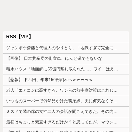
RSS【VIP】
ジャンポケ斎藤と代理人のやりとり、「地獄すぎて完全にコントになってる……」と衝撃を受ける人が続出中
【画像】 日本共産党の街宣車、ほんと碌でもないな
積水ハウス「地面師に55億円騙し取られた…」ワイ「はえーかわいそう…会社滅茶苦茶やろなぁ」
【悲報】 ドル円、年末150円割れへｗｗｗｗｗ
老人「エアコンは高すぎる、ワシらの熱中症対策はこれじゃよ」
いつものスーパーで偶然見かけた義弟嫁。夫に何気なくその話しただけなのに、そこから妙な空気になってしまい…
ミスドで隣の席の女性二人の会話が聞こえてきた。その内容が、旦那と離婚したくてでっち上げのDV証拠を...
最初はちょっと素直すぎるだけか？と思ってたが、マウンティング癖が凄まじいと分かって切った友人がいた