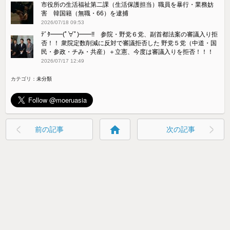
市役所の生活福祉第二課（生活保護担当）職員を暴行・業務妨
害 韓国籍（無職・66）を逮捕
2026/07/18 09:53
ﾃﾞﾀ━━(ﾟ∀ﾟ)━━!! 参院・野党６党、副首都法案の審議入り拒
否！！ 衆院定数削減に反対で審議拒否した 野党５党（中道・国
民・参政・チみ・共産）＋立憲、今度は審議入りを拒否！！！
2026/07/17 12:49
カテゴリ：
未分類
home
前の記事
次の記事