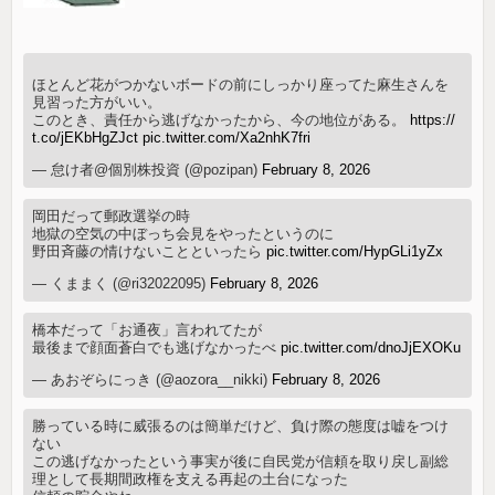
ほとんど花がつかないボードの前にしっかり座ってた麻生さんを
見習った方がいい。
このとき、責任から逃げなかったから、今の地位がある。
https://
t.co/jEKbHgZJct
pic.twitter.com/Xa2nhK7fri
— 怠け者@個別株投資 (@pozipan)
February 8, 2026
岡田だって郵政選挙の時
地獄の空気の中ぼっち会見をやったというのに
野田斉藤の情けないことといったら
pic.twitter.com/HypGLi1yZx
— くままく (@ri32022095)
February 8, 2026
橋本だって「お通夜」言われてたが
最後まで顔面蒼白でも逃げなかったべ
pic.twitter.com/dnoJjEXOKu
— あおぞらにっき (@aozora__nikki)
February 8, 2026
勝っている時に威張るのは簡単だけど、負け際の態度は嘘をつけ
ない
この逃げなかったという事実が後に自民党が信頼を取り戻し副総
理として長期間政権を支える再起の土台になった