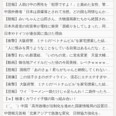
【悲報】人助け中の男性を「犯罪ですよ！」と責めた女性、警察が来た瞬間逃...
中国外務省「日本は原爆落とされて当然。どの国も同情なんかしない」
【朗報】みいちゃんと山田さん、大物漫画家たちから絶賛されるｗｗｗｗ
日本共産党の街宣車が電柱に衝突「居眠りをしてしまった」同乗していた県議...
日本やドイツが連合国に負けた理由
【衝撃】大阪府警、ミナミの“ベトナムビル”を家宅捜索した結果・・・・・...
「人に恨みを買うようなことをしている自覚はあるんだな」と高市首相を嘲笑...
【衝撃】れいわ新選組、「いのちの党」に党名変更 天畠大輔氏が共同代表へ
【動画】御当地アイドルだった頃の今田美桜、レベチｗｗｗｗｗｗｗｗｗｗｗ...
【怒報】 国税庁「あのさぁ！君らがちゃんと納税してくれないとこうなっち...
【画像】 この佳子さまのボディライン、流石にエチエチすぎやろ！
【衝撃】 大阪府警、ミナミの“ベトナムビル”を家宅捜索した結果・・・・...
【悲報】 ワイ「ラーメン一袋だけじゃ足らんわ！二袋作ったろ！」→結果ｗ...
【ｗ】物凄くカワイイ子猫の取っ組み合い！
（ ´_ゝ`）中国「高市政権が法制化を進めた国家情報局の設置日が7月3...
中曽根元首相「北東アジアで急激な変化 日韓協力強化を」