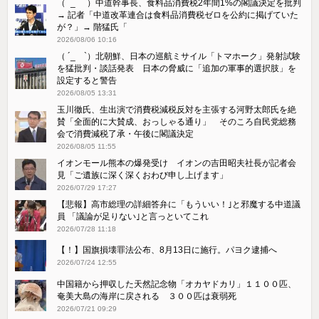
（ ´_ゝ`）中道幹事長、食料品消費税2年間1%の閣議決定を批判
→ 記者「中道改革連合は食料品消費税ゼロを公約に掲げていた
が？」→ 階猛氏「
2026/08/06 10:16
（ ´_ゝ`）北朝鮮、日本の巡航ミサイル「‌トマホーク」発射試験
を猛批判・談話発表 日本の脅威に「追加の軍事的選択肢」を
設定すると警告
2026/08/05 13:31
玉川徹氏、生出演で消費税減税反対を主張する河野太郎氏を絶
賛「全面的に大賛成、おっしゃる通り」 そのころ自民党総務
会で消費減税了承・午後に閣議決定
2026/08/05 11:55
イオンモール熊本の爆発受け イオンの吉田昭夫社長が記者会
見「ご遺族に深く深くおわび申し上げます」
2026/07/29 17:27
【悲報】高市総理の詳細答弁に「もういい！｣と邪魔する中道議
員 「議論が足りない｣と言っといてこれ
2026/07/28 11:18
【！】国旗損壊罪法公布、8月13日に施行。パヨク逮捕へ
2026/07/24 12:55
中国籍から押収した天然記念物「オカヤドカリ」１１００匹、
奄美大島の海岸に戻される ３００匹は衰弱死
2026/07/21 09:29