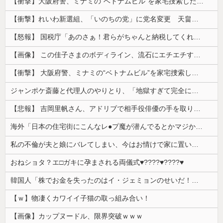
【衝撃】大阪府警、ミナミの“ベトナムビル”を家宅捜索した結果・・・・・・
【衝撃】れいわ新選組、「いのちの党」に党名変更 天畠大輔氏が共同代表へ
【怒報】 国税庁「あのさぁ！君らがちゃんと納税してくれないとこうなっちゃうけどどうする？！」←これw w w w w w w w
【画像】 この佳子さまのボディライン、流石にエチエチすぎやろ！
【衝撃】 大阪府警、ミナミの“ベトナムビル”を家宅捜索した結果・・・・・・
ジャンポケ斎藤と代理人のやりとり、「地獄すぎて完全にコントになってる……」と衝撃を受ける人が続出中
【悲報】 吉岡里帆さん、アドリブで相手役俳優の手を取りお○ぱいに押し当てる
海外「日本の住宅街にこんなレ●プ魔が潜んでるとかマジかよ…さすがHENTAIの国…」
私の不倫が夫と娘にバレてしまい、今はお情けで家に置いてもらっている状態です。行為を娘に見られていたなんて全く気付きませんでした。娘の「汚...
おねショタ？エ□ガキに孕まされる両儀式♥️????♥️????♥️
韓国人「株でお金を失ったのはイ・ジェミョンのせいだ！」として支持率が右肩下がりに……まあ、本当にその側面があるので救えないんですが
【ｗ】物凄くカワイイ子猫の取っ組み合い！
【画像】カップヌードル、限界突破ｗｗｗ