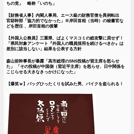
ちの党」 略称「いのち」
【財務省人事】内閣人事局、エース級の財務官僚を異例転出
官邸幹部「協力的でなかった」※岸田首相（当時）の秘書官な
どを歴任 、岸田首相の後輩
【外国人公務員】三重県、ぱよくマスコミの総攻撃に屈せず！
「県民対象アンケート『外国人の職員採用を続けるべきか』は
差別に該当しない」結果を公表する方針
森山前幹事長が暴露「高市総理のSNS投稿が習主席を怒らせ
た」 「その投稿が中国側（習近平主席）を怒らせ、日中関係を
こじらせる大きなきっかけになった」
【爆笑ｗ】バッグひったくりを試みた男、バイクを盗られる！