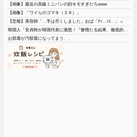
【画像】最近の高級ミニバンの顔キモすぎだろwww
【画像】「ワイらのゴマキ（３９）」
【悲報】美容師「…手は尽くしました」おば「ｱｯ…ｯｽ…」→
韓国人「安貞桓が韓国代表に激怒！『惨憺たる結果、徹底的な刷新が必要だ』と監督や協会を痛烈批判」
お部屋が汚部屋になってまう、、