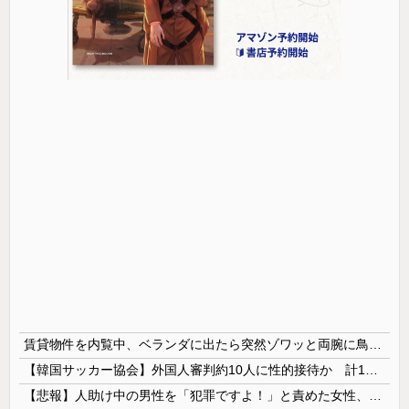
賃貸物件を内覧中、ベランダに出たら突然ゾワッと両腕に鳥肌が出た。「やっぱりこの部屋嫌だ」と思った瞬間、体が前にドンッと突き飛ばされて…
【韓国サッカー協会】外国人審判約10人に性的接待か 計1496回、約2億ウォン（約2200万円）
【悲報】人助け中の男性を「犯罪ですよ！」と責めた女性、警察が来た瞬間逃げる