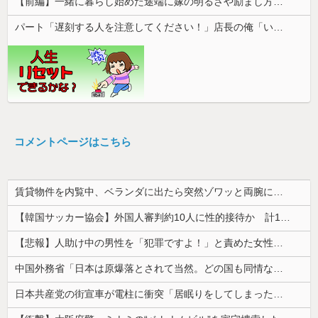
【前編】一緒に暮らし始めた途端に嫁の明るさや励まし方が合わないと感じるようになった。祖母を亡くして泣いた時も「人間は誰だって死ぬんだよ」と普通に...
パート「遅刻する人を注意してください！」店長の俺「いや、事情があって…」→周囲との温度差に困惑して…
コメントページはこちら
賃貸物件を内覧中、ベランダに出たら突然ゾワッと両腕に鳥肌が出た。「やっぱりこの部屋嫌だ」と思った瞬間、体が前にドンッと突き飛ばされて…
【韓国サッカー協会】外国人審判約10人に性的接待か 計1496回、約2億ウォン（約2200万円）
【悲報】人助け中の男性を「犯罪ですよ！」と責めた女性、警察が来た瞬間逃げる
中国外務省「日本は原爆落とされて当然。どの国も同情なんかしない」
日本共産党の街宣車が電柱に衝突「居眠りをしてしまった」同乗していた県議を含め男女3人重傷