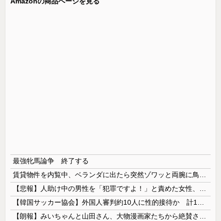
Amazonの商品ページを見る
最強牝馬論争 終了する
賃貸物件を内覧中、ベランダに出たら突然ゾワッと両腕に鳥肌が出た。「やっぱりこの部屋嫌だ」と思った瞬間、体が前にドンッと突き飛ばされて…
【悲報】人助け中の男性を「犯罪ですよ！」と責めた女性、警察が来た瞬間逃げる
【韓国サッカー協会】外国人審判約10人に性的接待か 計1496回、約2億ウォン（約2200万円）
【朗報】みいちゃんと山田さん、大物漫画家たちから絶賛されるｗｗｗｗ