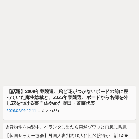
【話題】2009年衆院選、殆ど花がつかないボードの前に座
っていた麻生総裁と、2026年衆院選、ボードから名簿を外
し花をつける事自体やめた野田・斉藤代表
2026/02/09 12:11
コメント(38)
賃貸物件を内覧中、ベランダに出たら突然ゾワッと両腕に鳥肌が出た。「やっ...
【韓国サッカー協会】外国人審判約10人に性的接待か 計1496回、約2...