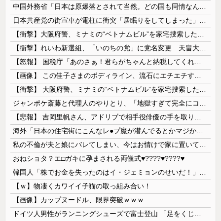
中国外務省「日本は原爆落とされて当然。どの国も同情なんかしない」
日本共産党の街宣車が電柱に衝突「居眠りをしてしまった」同乗していた県議を含め男女3人重傷
【衝撃】大阪府警、ミナミの“ベトナムビル”を家宅捜索した結果・・・・・・
【衝撃】れいわ新選組、「いのちの党」に党名変更 天畠大輔氏が共同代表へ
【怒報】 国税庁「あのさぁ！君らがちゃんと納税してくれないとこうなっちゃうけどどうする？！」←これw w w w w w w w
【画像】 この佳子さまのボディライン、流石にエチエチすぎやろ！
【衝撃】 大阪府警、ミナミの“ベトナムビル”を家宅捜索した結果・・・・・・
ジャンポケ斎藤と代理人のやりとり、「地獄すぎて完全にコントになってる……」と衝撃を受ける人が続出中
【悲報】 吉岡里帆さん、アドリブで相手役俳優の手を取りお○ぱいに押し当てる
海外「日本の住宅街にこんなレ●プ魔が潜んでるとかマジかよ…さすがHENTAIの国…」
私の不倫が夫と娘にバレてしまい、今はお情けで家に置いてもらっている状態です。行為を娘に見られていたなんて全く気付きませんでした。娘の「汚...
おねショタ？エ□ガキに孕まされる両儀式♥️????♥️????♥️
韓国人「株でお金を失ったのはイ・ジェミョンのせいだ！」として支持率が右肩下がりに……まあ、本当にその側面があるので救えないんですが
【ｗ】物凄くカワイイ子猫の取っ組み合い！
【画像】カップヌードル、限界突破ｗｗｗ
ドイツ人男性がランニングシューズで富士登山 「足をくじいて動けない」