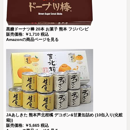
黒糖ドーナツ棒 20本 お菓子 熊本 フジバンビ
販売価格: ￥1,710 税込
Amazonの商品ページを見る
JAあしきた 熊本芦北柑橘 デコポン&甘夏缶詰め (10缶入り(化粧
箱))
販売価格: ￥5,665 税込