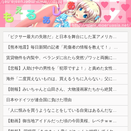
「ピクサー最大の失敗だ」と日本を舞台にした某アメリカ産アニメが話題に、日本と韓国の両方に失礼すぎるわ……
【熊本地震】毎日新聞の記者「死傷者の情報を教えて！」 → 企業「個人情報は控えます！」 → 記「年代は？特定につながらないでしょ？教えてよ？教えてよ？」
賃貸物件を内覧中、ベランダに出たら突然ゾワッと両腕に鳥肌が出た。「やっぱりこの部屋嫌だ」と思った瞬間、体が前にドンッと突き飛ばされて…
【悲報】人助け中の男性を「犯罪ですよ！」と責めた女性、警察が来た瞬間逃げる
海外「二度買えないものは、買えるうちに入らない」父に言われた一言でお金の使い方が変わった…
【朗報】みいちゃんと山田さん、大物漫画家たちから絶賛されるｗｗｗｗ
日本やドイツが連合国に負けた理由
「人に恨みを買うようなことをしている自覚はあるんだな」と高市首相を嘲笑った左派、平和記念式典での演説にケチを付けるも……
【動画】御当地アイドルだった頃の今田美桜、レベチｗｗｗｗｗｗｗｗｗｗｗｗｗｗｗｗｗｗ