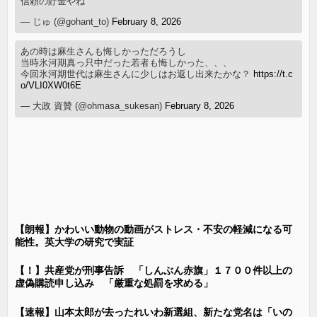
信頼の貯金やね
— じゅ (@gohant_to)
February 8, 2026
あの時は麻生さんも悔しかっただろうし
当時氷河期真っ只中だった若者も悔しかった、、、
今回氷河期世代は麻生さんに少しはお返し出来たかな？
https://t.c
o/VLI0XW0t6E
— 大政 資贊 (@ohmasa_sukesan)
February 8, 2026
【朗報】かわいい動物の動画がストレス・不安の軽減になる可
能性。英大学の研究で実証
【！】共産党が刑事告訴 「しんぶん赤旗」１７００件以上の
虚偽購読申し込み 「厳重な処罰を求める」
【速報】山本太郎が去ったれいわ新選組、新たな党名は「いの