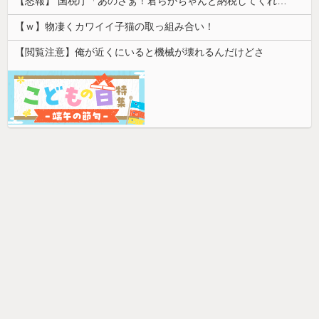
【怒報】 国税庁「あのさぁ！君らがちゃんと納税してくれないとこうなっちゃうけどどうする？！」←これw w w w w w w w
【ｗ】物凄くカワイイ子猫の取っ組み合い！
【閲覧注意】俺が近くにいると機械が壊れるんだけどさ