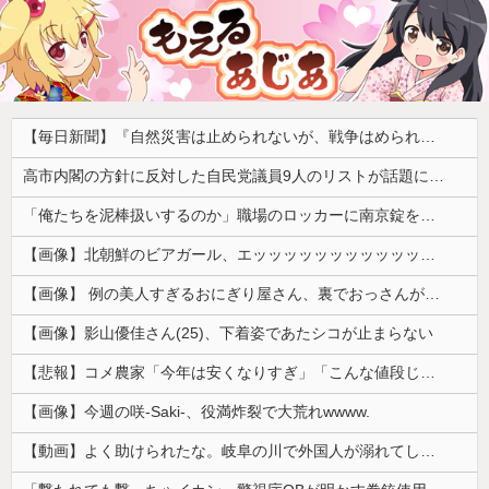
【毎日新聞】『自然災害は止められないが、戦争はめられる』イオンモール熊本で被災の高校生平和誓う
高市内閣の方針に反対した自民党議員9人のリストが話題に、「岩屋はどこへ行った？」との指摘もあるが……
「俺たちを泥棒扱いするのか」職場のロッカーに南京錠をつけた女性、海外の判定は…
【画像】北朝鮮のビアガール、エッッッッッッッッッッッッッッッッッ！
【画像】 例の美人すぎるおにぎり屋さん、裏でおっさんが握っていたｗｗｗｗｗｗｗｗｗｗｗｗｗｗｗｗｗ
【画像】影山優佳さん(25)、下着姿であたシコが止まらない
【悲報】コメ農家「今年は安くなりすぎ」「こんな値段じゃ米作りをやめる人も多くなるんじゃないかな?」
【画像】今週の咲-Saki-、役満炸裂で大荒れwwww.
【動画】よく助けられたな。岐阜の川で外国人が溺れてしまう事故。