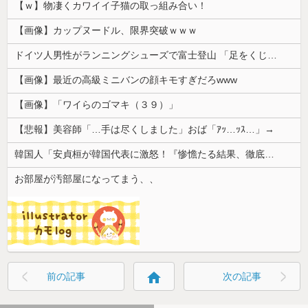
【ｗ】物凄くカワイイ子猫の取っ組み合い！
【画像】カップヌードル、限界突破ｗｗｗ
ドイツ人男性がランニングシューズで富士登山 「足をくじいて動けない」
【画像】最近の高級ミニバンの顔キモすぎだろwww
【画像】「ワイらのゴマキ（３９）」
【悲報】美容師「…手は尽くしました」おば「ｱｯ…ｯｽ…」→
韓国人「安貞桓が韓国代表に激怒！『惨憺たる結果、徹底的な刷新が必要だ』と監督や協会を痛烈批判」
お部屋が汚部屋になってまう、、
home
前の記事
次の記事