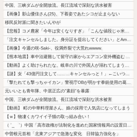
中国、三峡ダムが全開放流。長江流域で深刻な洪水被害
【画像】影山優佳さん(25)、下着姿であたシコが止まらない
移民反対派に聞きたいんやが
【悲報】コメ農家「今年は安くなりすぎ」「こんな値段じゃ米作りをやめる人...
「注文キャンセルしました。身分証を提出してください」とAmazonから...
【画像】今週の咲-Saki-、役満炸裂で大荒れwwww.
【熊本地震】車中泊避難して留守の家からエアコン室外機盗む 警察に「室外...
【動画】よく助けられたな。岐阜の川で外国人が溺れてしまう事故。
【謎】女「43億円注文して………キャンセルっと！」←こいつの目的
「撃たれても撃っちゃイカン」警視庁OBが明かす拳銃使用の葛藤…河内長野...
元いいとも青年隊、中居正広の”素顔”を暴露
中国、三峡ダムが全開放流。長江流域で深刻な洪水被害
【動画】 町の中華料理屋さん、娘の採用で人気店になってしまう
【ｗ】物凄くカワイイ子猫の取っ組み合い！
（ ´_ゝ`）中国「高市政権が法制化を進めた国家情報局の設置日が7月3...
中曽根元首相「北東アジアで急激な変化 日韓協力強化を」