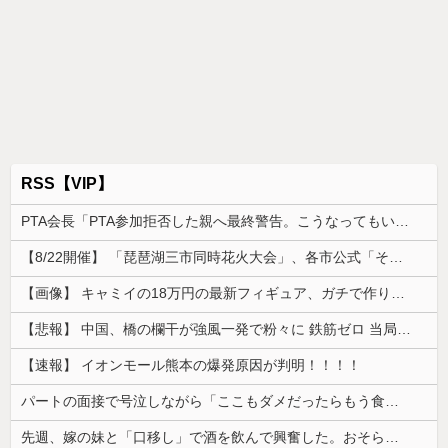
RSS【VIP】
PTA会長「PTA参加拒否した親へ最終警告。こうなってもいい？」
【8/22開催】 「琵琶湖三市同時花火大会」、各市公式「そんな花火大会は存在しない」→ 高価チケットを購入した人達がSNS阿鼻叫喚
【画像】 キャミイの18万円の最新フィギュア、ガチで作り込みがエグすぎる
【悲報】 中国、橋の欄干が強風一発で粉々に 鉄筋ゼロ 当局「接着剤でくっつけただけ」「正常で、品質問題はない」
【速報】 イオンモール熊本の爆発原因が判明！！！！
パートの面接で号泣しながら「ここもダメだったらもう食べていけないんです」って熱弁してた人がいた
先週、嫁の妹と「口移し」で酒を飲んで興奮した。おそらく男女の関係になる