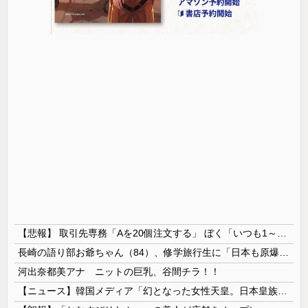
【悲報】 取引先専務「Aを20個注文する」 ぼく「いつも1～2個しか使わないけど本当に20であってる？」 取専「あってる」→結果『こう』なったんだが...
長崎の語り部お爺ちゃん（84）、修学旅行生に「日本も原爆を持たないと負ける」と言われびっくり！ 被団協代表（85）も中学生に「核を持たないで日本...
河出奈都美アナ ニットの巨乳、谷間チラ！！
【ニュース】韓国メディア「幻となった女性天皇。日本皇族に韓半島の男の血が入る可能性がゼロに・・・」