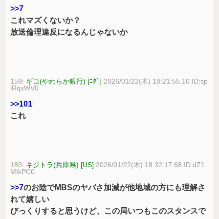
>>7
これマズくないか？
放送倫理違反になるんじゃないか
159:
ギコ(やわらか銀行) [ﾆﾀﾞ]
2026/01/22(木) 18:21:55.10 ID:sp
lRqxWV0
>>101
これ
189:
キジトラ(兵庫県) [US]
2026/01/22(木) 18:32:17.68 ID:dZ1
MIkPC0
>>7
のお陰でMBSのヤバさ加減が他地域の方にも理解さ
れて嬉しい
びっくりすると思うけど、この局いつもこのスタンスで