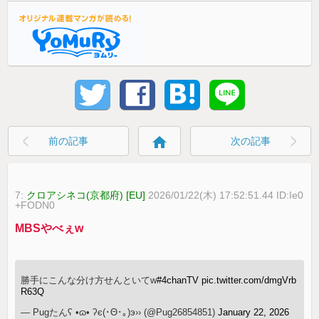
home
前の記事
次の記事
7:
クロアシネコ(京都府) [EU]
2026/01/22(木) 17:52:51.44 ID:Ie0
+FODN0
MBSやべぇw
勝手にこんな分け方せんといてw
#4chanTV
pic.twitter.com/dmgVrb
R63Q
— Pugたんʕ •ɷ• ʔє(･Θ･｡)э›› (@Pug26854851)
January 22, 2026