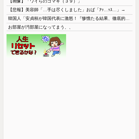
【画像】「ワイらのゴマキ（３９）」
【悲報】美容師「…手は尽くしました」おば「ｱｯ…ｯｽ…」→
韓国人「安貞桓が韓国代表に激怒！『惨憺たる結果、徹底的な刷新が必要だ』と監督や協会を痛烈批判」
お部屋が汚部屋になってまう、、