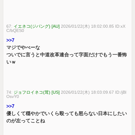
67:
イエネコ(ジパング) [AU]
2026/01/22(木) 18:02:00.85 ID:xX
C/bQES0
>>7
マジでやべーな
ついでに言うと中道改革連合って字面だけでもう一番怖
いｗ
74:
ジョフロイネコ(茸) [US]
2026/01/22(木) 18:03:09.67 ID:/jBl
OsvY0
>>7
優しくて穏やかでいくら殴っても怒らない日本にしたい
のが左ってことね