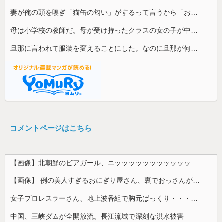
妻が俺の頭を嗅ぎ「猫缶の匂い」がするって言うから「お前は生ゴミの匂い」って返した。その結果...
母は小学校の教師だ。母が受け持ったクラスの女の子が中学でいじめを受けているようで母を頼ってくる
旦那に言われて服装を変えることにした。なのに旦那が何を見せても意見を言ってくれない…
コメントページはこちら
【画像】北朝鮮のビアガール、エッッッッッッッッッッッッッッッッッ！
【画像】 例の美人すぎるおにぎり屋さん、裏でおっさんが握っていたｗｗｗｗｗｗｗｗｗｗｗｗｗｗｗｗｗ
女子プロレスラーさん、地上波番組で胸元ぱっくり・・・（※画像あり）
中国、三峡ダムが全開放流。長江流域で深刻な洪水被害