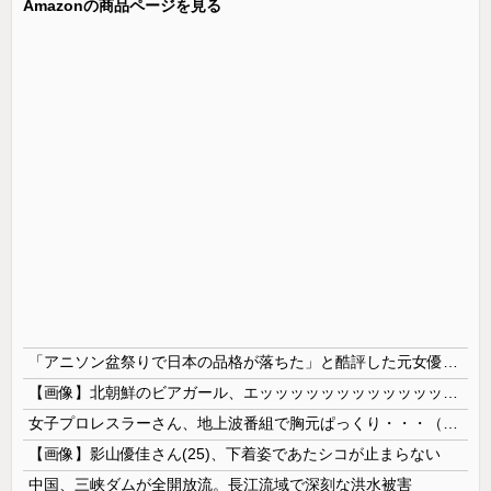
Amazonの商品ページを見る
「アニソン盆祭りで日本の品格が落ちた」と酷評した元女優、「あんたが品格を語るのかよ！」と総ツッコミを食らってしまい……
【画像】北朝鮮のビアガール、エッッッッッッッッッッッッッッッッッ！
女子プロレスラーさん、地上波番組で胸元ぱっくり・・・（※画像あり）
【画像】影山優佳さん(25)、下着姿であたシコが止まらない
中国、三峡ダムが全開放流。長江流域で深刻な洪水被害