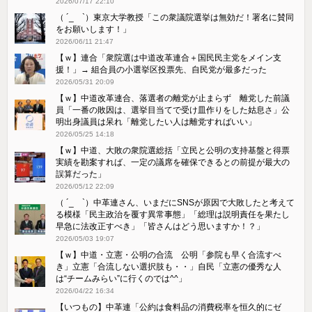
2026/07/17 22:10
（ ´_ゝ`）東京大学教授「この衆議院選挙は無効だ！署名に賛同
をお願いします！」
2026/06/11 21:47
【ｗ】連合「衆院選は中道改革連合＋国民民主党をメイン支
援！」→ 組合員の小選挙区投票先、自民党が最多だった
2026/05/31 20:09
【ｗ】中道改革連合、落選者の離党が止まらず 離党した前議
員「一番の敗因は、選挙目当てで受け皿作りをした姑息さ」公
明出身議員は呆れ「離党したい人は離党すればいい」
2026/05/25 14:18
【ｗ】中道、大敗の衆院選総括「立民と公明の支持基盤と得票
実績を勘案すれば、一定の議席を確保できるとの前提が最大の
誤算だった」
2026/05/12 22:09
（ ´_ゝ`）中革連さん、いまだにSNSが原因で大敗したと考えて
る模様「民主政治を覆す異常事態」「総理は説明責任を果たし
早急に法改正すべき」「皆さんはどう思いますか！？」
2026/05/03 19:07
【ｗ】中道・立憲・公明の合流 公明「参院も早く合流すべ
き」立憲「合流しない選択肢も・・」自民「立憲の優秀な人
は“チームみらい”に行くのでは^^」
2026/04/22 16:34
【いつもの】中革連「公約は食料品の消費税率を恒久的にゼ