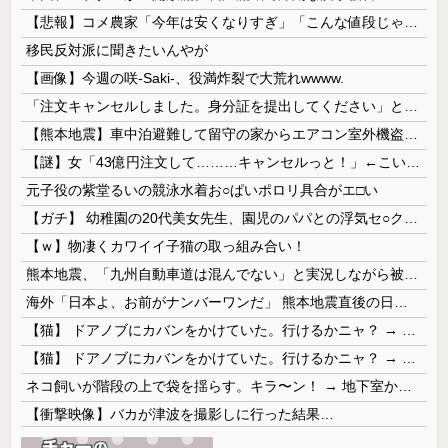
【悲報】コメ農家「今年は安くなりすぎ」「こんな値段じゃ米作りをやめる人も多くなるんじゃないかな?」
移民反対派に聞きたいんやが
【画像】今週の咲-Saki-、役満炸裂で大荒れwwww.
「注文キャンセルしました。身分証を提出してください」とAmazonから突然のメール、怪しすぎるのでカスタマーに確認したら……
【熊本地震】車中泊避難して留守の家からエアコン室外機盗む 警察に「室外機が盗まれた」相談数件 天草市の無職男（47）逮捕
【謎】女「43億円注文して………キャンセルっと！」←こいつの目的
元子役の紫堂るいの競泳水着お○ぱいポロリ具合がエ□い
【ガチ】 幼稚園の20代美女先生、園児のパパとの浮気セ○クス動画が流出して終わる
【ｗ】物凄くカワイイ子猫の取っ組み合い！
熊本地震、「九州自動車道は混んでない」と実況しながら被災地へ向かう有名アナなどに批判殺到 全国紙記者「最新の状況をいち早く伝えることは報道機関としての責務」「情報を取り上げることには大きな意義がある」
海外「日本よ、お前がナンバーワンだ」 熊本地震直後の日本の対応のスピードに世界が衝撃
【猫】 ドアノブにカバンをかけていた。行けるかニャ？ → 猫はこうなります…
【猫】 ドアノブにカバンをかけていた。行けるかニャ？ → 猫はこうなります…
ネコ飼いが階段の上で袋を揺らす。キラ〜ン！ → 地下室からヤツが現れる…
【衝撃映像】バカが津波を撮影しに行った結果…