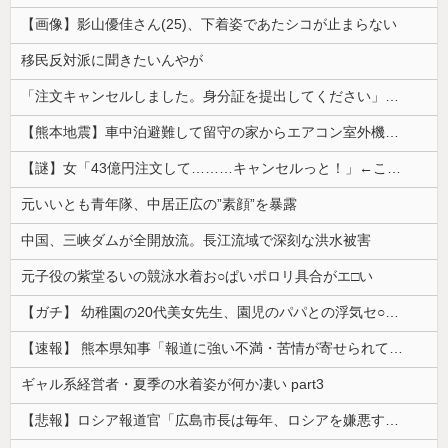
【画像】影山優佳さん(25)、下着姿であたシコが止まらない
移民反対派に聞きたいんやが
「注文キャンセルしました。身分証を提出してください」とAmazonから突然のメール、怪しすぎるのでカスタマーに確認したら……
【熊本地震】車中泊避難して留守の家からエアコン室外機盗む 警察に「室外機が盗まれた」相談数件 天草市の無職男（47）逮捕
【謎】女「43億円注文して………キャンセルっと！」←こいつの目的
元いいとも青年隊、中居正広の”素顔”を暴露
中国、三峡ダムが全開放流。長江流域で深刻な洪水被害
元子役の紫堂るいの競泳水着お○ぱいポロリ具合がエ□い
【ガチ】 幼稚園の20代美女先生、園児のパパとの浮気セ○クス動画が流出して終わる
【速報】 熊本県知事「報道に強い不満・苦情が寄せられている」→TBSの報道特集がまさにそれな件
ギャル系経営者・夏季の水着姿が何か凄い part3
【悲報】ロシア報道官「広島市長は毎年、ロシアを嫌悪する『偽りの呪文』を繰り返し、日本人をゾンビ化させている」と主張