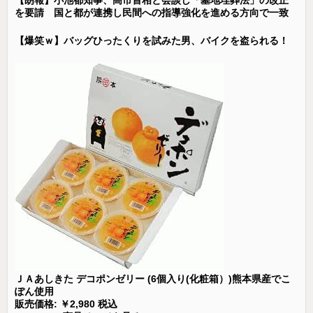
を要請 国と都が連携し民間への指導強化を進める方向で一致
【爆笑ｗ】バッグひったくりを試みた男、バイクを盗られる！
ＪＡあしきた デコポンゼリー (6個入り(化粧箱）)熊本県産でこ
ぽん使用
販売価格: ￥2,980 税込