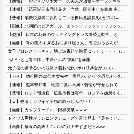
【朗報】「おむすびリヤカー」の美人が店舗をオープンｗｗｗｗｗｗｗｗｗｗｗｗ
【速報】「琵琶湖三市同時花火」当然、開催中止を発表 主催「今後案内するので個別返信できません」返金明言なく今後ご案内で終わる
【悲報】消費税減税に反対している自民党議員9人が判明ｗｗｗｗｗｗ
【画像】北朝鮮のビアガール、エッッッッッッッッッッッッッッッッッ！
【盗撮】 日本の花嫁のウェディングドレス着替え動画、とんでもない神乳だと海外で話題に
【画像】 例の美人すぎるおにぎり屋さん、裏でおっさんが握っていたｗｗｗｗｗｗｗｗｗｗｗｗｗｗｗｗｗ
女子プロレスラーさん、地上波番組で胸元ぱっくり・・・（※画像あり）
元いいとも青年隊、中居正広の”素顔”を暴露
元子役の紫堂るいの競泳水着お○ぱいポロリ具合がエ□い
【ガチ】 幼稚園の20代美女先生、園児のパパとの浮気セ○クス動画が流出して終わる
【速報】 熊本県知事「報道に強い不満・苦情が寄せられている」→TBSの報道特集がまさにそれな件
【悲報】ロシア報道官「広島市長は毎年、ロシアを嫌悪する『偽りの呪文』を繰り返し、日本人をゾンビ化させている」と主張
【ｗ】物凄くカワイイ子猫の取っ組み合い！
【画像】カップヌードル、限界突破ｗｗｗ
ドイツ人男性がランニングシューズで富士登山 「足をくじいて動けない」
【画像】最近の高級ミニバンの顔キモすぎだろwww