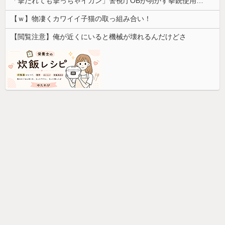
「撃たれても撃っちゃイカン」警視庁OBが明かす拳銃使用の葛藤…河内長野「2発で射殺」なぜ起きた？
【ｗ】物凄くカワイイ子猫の取っ組み合い！
【閲覧注意】俺が近くにいると機械が壊れるんだけどさ