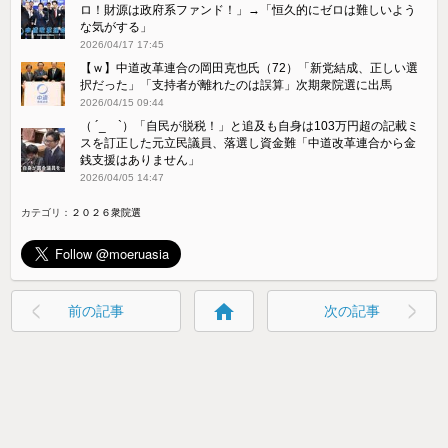
ロ！財源は政府系ファンド！」→「恒久的にゼロは難しいよう
な気がする」
2026/04/17 17:45
【ｗ】中道改革連合の岡田克也氏（72）「新党結成、正しい選
択だった」「支持者が離れたのは誤算」次期衆院選に出馬
2026/04/15 09:44
（ ´_ゝ`）「自民が脱税！」と追及も自身は103万円超の記載ミ
スを訂正した元立民議員、落選し資金難「中道改革連合から金
銭支援はありません」
2026/04/05 14:47
カテゴリ：
２０２６衆院選
home
前の記事
次の記事