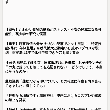
す
【朗報】かわいい動物の動画がストレス・不安の軽減になる可
能性。英大学の研究で実証
【重要】時事通信の分かりづらい記事でネット混乱！「特定技
能2号に5年枠登場」を移民拡大と勘違いし反対パブコメが殺
到 ※実際は3年で永住申請できた穴を塞ぐ改正
社民党 福島みずほ党首、国旗損壊罪に危機感「お子様ランチの
日の丸は折っても破っても処罰されない、 どうでしょう。本当
にそうなのか」
蓮舫議員「蓮舫だから叩いていい、との報道に何度も向き合っ
てきました。悔しくても」
「神聖なる場所です」靖国神社、境内におけるコスプレや軍装
の禁止を発表
【朗報】小池都知事、高市首相と会談し「墓地埋葬法」の改正