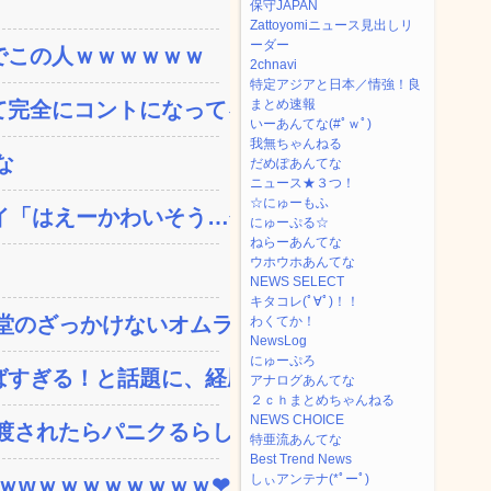
保守JAPAN
Zattoyomiニュース見出しリ
ーダー
でこの人ｗｗｗｗｗｗ
2chnavi
特定アジアと日本／情強！良
まとめ速報
完全にコントになってる…...
いーあんてな(#ﾟｗﾟ)
我無ちゃんねる
な
だめぽあんてな
ニュース★３つ！
☆にゅーもふ
「はえーかわいそう…会...
にゅーぷる☆
ねらーあんてな
ウホウホあんてな
NEWS SELECT
キタコレ(ﾟ∀ﾟ)！！
のざっかけないオムライ...
わくてか！
NewsLog
にゅーぷろ
すぎる！と話題に、経歴自...
アナログあんてな
２ｃｈまとめちゃんねる
NEWS CHOICE
されたらパニクるらしい...
特亜流あんてな
Best Trend News
しぃアンテナ(*ﾟーﾟ)
ｗｗwｗｗｗｗｗｗｗｗ❤