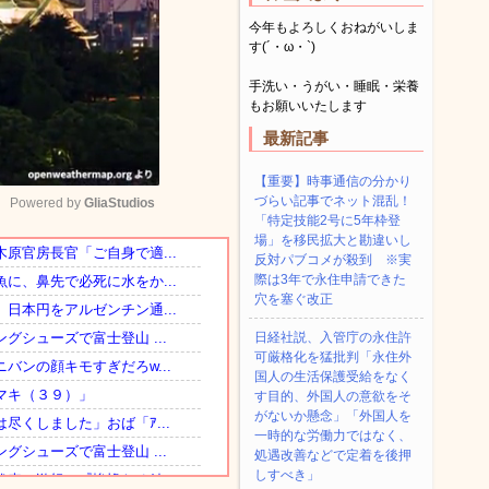
今年もよろしくおねがいしま
す(´・ω・`)
手洗い・うがい・睡眠・栄養
もお願いいたします
最新記事
【重要】時事通信の分かり
づらい記事でネット混乱！
Powered by 
GliaStudios
「特定技能2号に5年枠登
場」を移民拡大と勘違いし
反対パブコメが殺到 ※実
Mute
際は3年で永住申請できた
穴を塞ぐ改正
日経社説、入管庁の永住許
可厳格化を猛批判「永住外
国人の生活保護受給をなく
す目的、外国人の意欲をそ
がないか懸念」「外国人を
一時的な労働力ではなく、
処遇改善などで定着を後押
しすべき」