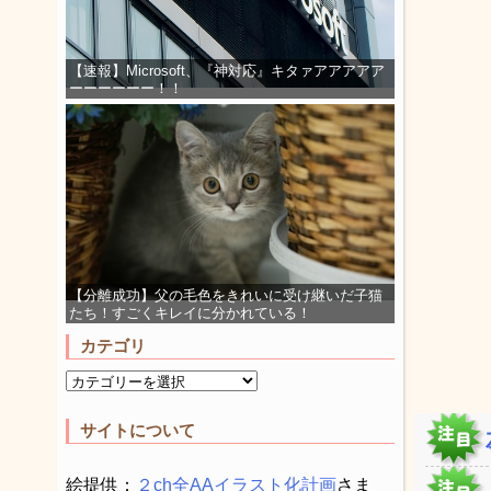
【速報】Microsoft、『神対応』キタァアアアアア
ーーーーーー！！
【分離成功】父の毛色をきれいに受け継いだ子猫
たち！すごくキレイに分かれている！
カテゴリ
サイトについて
絵提供：
２ch全AAイラスト化計画
さま