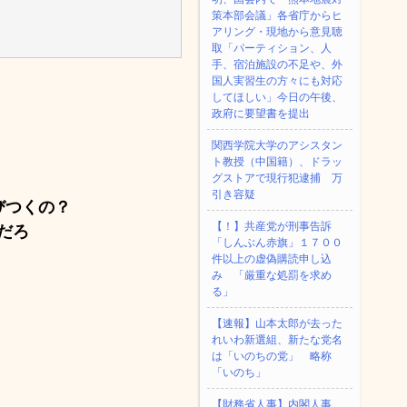
策本部会議」各省庁からヒ
アリング・現地から意見聴
取「パーティション、人
手、宿泊施設の不足や、外
国人実習生の方々にも対応
してほしい」今日の午後、
政府に要望書を提出
関西学院大学のアシスタン
ト教授（中国籍）、ドラッ
グストアで現行犯逮捕 万
引き容疑
びつくの？
【！】共産党が刑事告訴
だろ
「しんぶん赤旗」１７００
件以上の虚偽購読申し込
み 「厳重な処罰を求め
る」
【速報】山本太郎が去った
れいわ新選組、新たな党名
は「いのちの党」 略称
「いのち」
【財務省人事】内閣人事