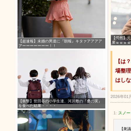
【愕然】元
【超速報】未婚の男達に『朗報』キタァアアアア
果ｗｗｗｗ
アーーーーーーー！！
【は？
場整理
はしな
2026年01
【衝撃】世田谷の小学生達、河川敷の『桑の実』
を食べた結果・・・・
1:
スノーシ
【衆議