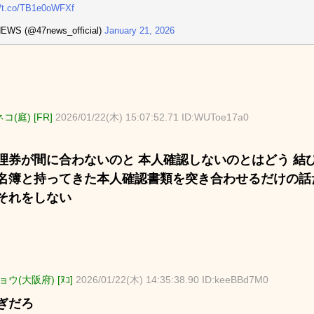
//t.co/TB1e0oWFXf
EWS (@47news_official)
January 21, 2026
コ(庭) [FR]
2026/01/22(木) 15:07:52.71 ID:WUToe17a0
理券が間に合わないのと 本人確認しないのとはどう 結
名簿と持ってきた本人確認書類を突き合わせるだけの話
それをしない
ウ(大阪府) [ﾇｺ]
2026/01/22(木) 14:35:38.90 ID:keeBBd7M0
ぎだろ