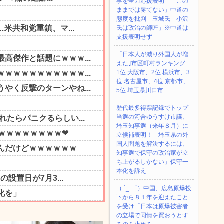
事を全力応援表明 「この
ままでは勝てない」中道の
態度を批判 玉城氏「小沢
氏は政治の師匠」※中道は
支援表明せず
「日本人が減り外国人が増
えた｣市区町村ランキング
1位 大阪市、2位 横浜市、3
位 名古屋市、4位 京都市、
5位 埼玉県川口市
歴代最多得票記録でトップ
当選の河合ゆうすけ市議、
埼玉知事選（来年８月）に
立候補表明！「埼玉県の外
国人問題を解決するには、
知事選で保守の政治家が立
ち上がるしかない」保守一
本化を訴え
（ ´_ゝ`）中国、広島原爆投
下から８１年を迎えたこと
を受け「日本は原爆被害者
の立場で同情を買おうとす