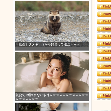
【動画】タヌキ、猫から餌奪って逃走ｗｗｗ
賃貸で1番譲れない条件ｗｗｗｗｗｗｗｗｗｗｗｗ
ｗｗｗｗｗｗｗ