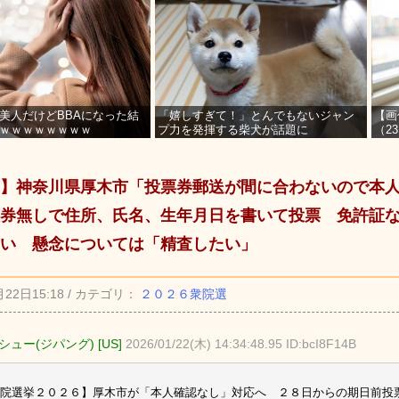
美人だけどBBAになった結
「嬉しすぎて！」とんでもないジャン
【画
ｗｗｗｗｗｗｗｗ
プ力を発揮する柴犬が話題に
（2
を募
】神奈川県厚木市「投票券郵送が間に合わないので本
券無しで住所、氏名、生年月日を書いて投票 免許証
い 懸念については「精査したい」
月22日15:18 / カテゴリ：
２０２６衆院選
ュー(ジパング) [US]
2026/01/22(木) 14:34:48.95 ID:bcI8F14B
院選挙２０２６】厚木市が「本人確認なし」対応へ ２８日からの期日前投