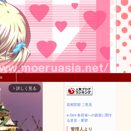
ok
詳しく見る
arrow_forward_ios
首相官邸 ご意見
e-Gov 各府省への政策に関す
る意見・要望
管理人より