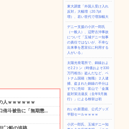
東大調査「外国人受け入れ
反対」大幅増（20.7pt
増）、若い世代で増加幅大
デニー支援の小沢一郎氏
（一般人）、辺野古沖事故
について「玉城デニー知事
の責任ではないが、不幸な
出来事を悪宣伝に利用する
人がいる」
太陽光発電所で、銅線およ
そ2.2トン（時価およそ330
万円相当）盗んだなど、ベ
トナム国籍（無職）２人逮
捕、盗まれた銅線の半分は
すでに売却 富山で「金属
盗対策法違反（去年9月施
行）」による検挙は初
れいわ新選組、公式グッズ
半額セールｗｗｗｗ
小沢一郎氏、玉城デニー知