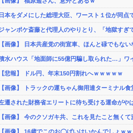
【画像】 福原遥さん、意外とあるｗ
日本をダメにした総理大臣、ワースト１位が同点
ジャンポケ斎藤と代理人のやりとり、「地獄すぎて
【画像】 日本共産党の街宣車、ほんと碌でもない
積水ハウス「地面師に55億円騙し取られた…」ワイ
【悲報】 ドル円、年末150円割れへｗｗｗｗｗ
【画像】 トラックの運ちゃん御用達ターミナル食堂
左遷された財務省エリートに待ち受ける運命がやば
【画像】 今のクソガキ共、これを見たこと無くて渡
【画像】 16歳でこのお◯ぱいはいかんでしょｗ