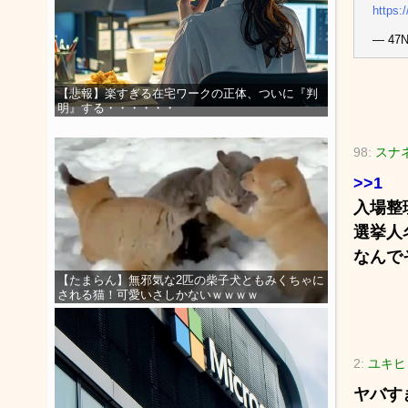
https:
— 47N
【悲報】楽すぎる在宅ワークの正体、ついに『判
明』する・・・・・・
98:
スナネ
>>1
入場整
選挙人
なんで
【たまらん】無邪気な2匹の柴子犬ともみくちゃに
される猫！可愛いさしかないｗｗｗｗ
2:
ユキヒョ
ヤバす