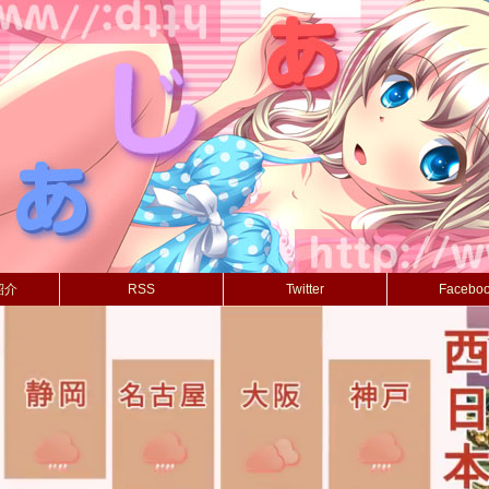
紹介
RSS
Twitter
Facebo