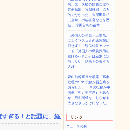
局、エース級の財務官僚を
異例転出 官邸幹部「協力
的でなかった」※岸田首相
（当時）の秘書官などを歴
任 、岸田首相の後輩
【外国人公務員】三重県、
ぱよくマスコミの総攻撃に
屈せず！「県民対象アンケ
ート『外国人の職員採用を
続けるべきか』は差別に該
当しない」結果を公表する
方針
森山前幹事長が暴露「高市
総理のSNS投稿が習主席を
怒らせた」 「その投稿が中
国側（習近平主席）を怒ら
せ、日中関係をこじらせる
大きなきっかけになった」
すぎる！と話題に、経歴自...
リンク
ニュースの森