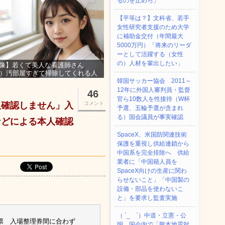
るのを止めろ」
【平等は？】文科省、若手
女性研究者支援のため大学
に補助金交付（年間最大
5000万円）「将来のリーダ
ーとして活躍する（女性
の）人材を輩出したい」
像】若くて美人な看護師さん
3）汚部屋すぎて掃除してくれる人
集ｗｗｗ
韓国サッカー協会 2011～
12年に外国人審判員・監督
46
官ら10数人を性接待（W杯
人確認しません」入
コメント
予選、五輪予選が含まれ
る）国会議員が事実確認
などによる本人確認
SpaceX、米国防関連技術
保護を重視し供給連鎖から
中国系を完全排除へ 供給
業者に「中国籍人員を
SpaceX向けの生産に関わ
らせないこと」「中国製の
設備・部品を使わないこ
と」を要求し監査実施
（ ´_ゝ`）中道・立憲・公
票 入場整理券間に合わず
明、国会内で「熊本地震対