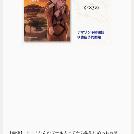
【画像】 まま「なんかプール入ってたら学生にめっちゃ見られたw」