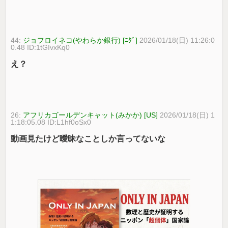
44:
ジョフロイネコ(やわらか銀行) [ﾆﾀﾞ]
2026/01/18(日) 11:26:0
0.48 ID:1tGIvxKq0
え？
26:
アフリカゴールデンキャット(みかか) [US]
2026/01/18(日) 1
1:18:05.08 ID:L1hf0oSx0
動画見たけど曖昧なことしか言ってないな