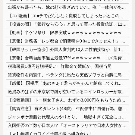
出張から帰ったら、嫁の顔が青ざめていた。俺「一体何があったんだ？」嫁「…」→子供たちに話を聞くと…
【エ□漫画】 エ●チでだらしなく変貌してしまったいとこのお姉ちゃんにチン○ン搾り取られちゃうショタ君…！
【投資の闇】「銀行なら安心」と思って買った投資信託、11年後に確認した結果……
【動画】半ケツ祭り、限界突破ｗｗｗｗｗｗｗｗｗｗｗｗｗ
【悲報】財務省「レジ都合で消費税を0％にできません！」 → X民「指定ゴミ袋を買ってレシート見たら消費税はゼロになるんだけど？」ｗｗｗｗｗｗｗｗ...
【韓国サッカー協会】外国人審判約10人に性的接待か 計1496回、約2億ウォン（約2200万円）
【悲報】食料自給率過去最低37%ｗｗｗｗｗｗｗ コメ消費減響く・・・
税務署員1億円超脱税疑い 詐取金で競艇か、国税当局
賃貸物件を内覧中、ベランダに出たら突然ゾワッと両腕に鳥肌が出た。「やっぱりこの部屋嫌だ」と思った瞬間、体が前にドンッと突き飛ばされて…
【怒報】 国税庁「あのさぁ！君らがちゃんと納税してくれないとこうなっちゃうけどどうする？！」←これw w w w w w w w
激混みのはずの東京駅で鍵が空いているコインロッカーが散見、「ラッキー」と思って中を確認してみると……
【投稿動画】 トー横女子さん、わずか3,000円をもらうために大人のチ●ポをしゃぶってしまう…
【閲覧注意】 有名タレント(48歳)、生配信中に自傷行為。想像の10倍エグくてファン全員トラウマに…
ジャンポケ斎藤と代理人のやりとり、「地獄すぎて完全にコントになってる……」と衝撃を受ける人が続出中
入国拒否の半数が日本人!? 「オーストラリアで日本人女性が売春」
【ｗ】物凄くカワイイ子猫の取っ組み合い！