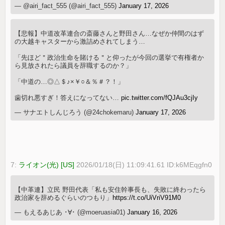
— @airi_fact_555 (@airi_fact_555)
January 17, 2026
【悲報】中道改革連合の斎藤さんと野田さん…なぜか仲間のはず
の大越キャスターから激詰めされてしまう…
「先ほど＂政治生命を賭ける＂と仰ったが今回の選挙で有権者か
ら見放されたら議員を辞職するのか？」
「中道の…◎△＄♪×￥○＆％＃？！」
歯切れ悪すぎ！答えになってない…
pic.twitter.com/fQJAu3cjIy
— サナエトしんじろう (@24chokemaru)
January 17, 2026
7:
ライオン(光) [US]
2026/01/18(日) 11:09:41.61 ID:k6MEqgfn0
【中革連】立民 野田代表「私も安住幹事長も、失敗に終わったら
政治家を辞めるぐらいのつもり」
https://t.co/UiVriV91M0
— もえるあじあ ･∀･ (@moeruasia01)
January 16, 2026