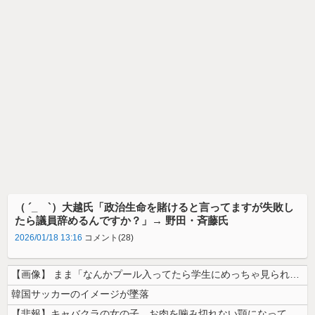
（ ´_ゝ`）大越氏「政治生命を賭けると言ってますが失敗し
たら議員辞めるんですか？」→ 野田・斉藤氏
2026/01/18 13:16
コメント(28)
【画像】 まま「なんかプール入ってたら学生にめっちゃ見られたw」
韓国サッカーのイメージが墜落
【悲報】キャバクラの女の子、お肉を噛み切れない顎になってしまう・・・