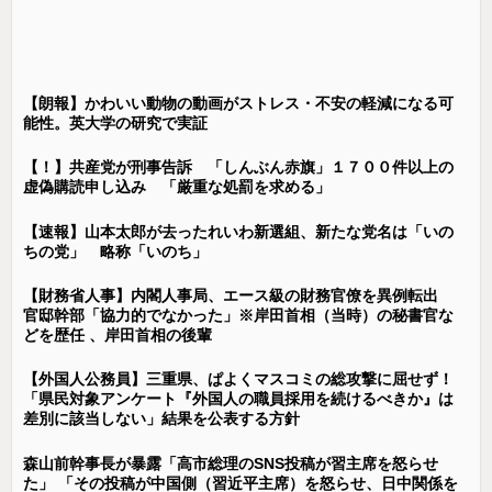
【朗報】かわいい動物の動画がストレス・不安の軽減になる可
能性。英大学の研究で実証
【！】共産党が刑事告訴 「しんぶん赤旗」１７００件以上の
虚偽購読申し込み 「厳重な処罰を求める」
【速報】山本太郎が去ったれいわ新選組、新たな党名は「いの
ちの党」 略称「いのち」
【財務省人事】内閣人事局、エース級の財務官僚を異例転出
官邸幹部「協力的でなかった」※岸田首相（当時）の秘書官な
どを歴任 、岸田首相の後輩
【外国人公務員】三重県、ぱよくマスコミの総攻撃に屈せず！
「県民対象アンケート『外国人の職員採用を続けるべきか』は
差別に該当しない」結果を公表する方針
森山前幹事長が暴露「高市総理のSNS投稿が習主席を怒らせ
た」 「その投稿が中国側（習近平主席）を怒らせ、日中関係を