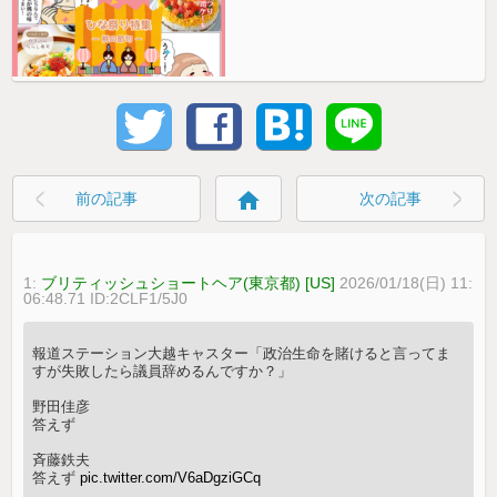
home
前の記事
次の記事
1:
ブリティッシュショートヘア(東京都) [US]
2026/01/18(日) 11:
06:48.71 ID:2CLF1/5J0
報道ステーション大越キャスター「政治生命を賭けると言ってま
すが失敗したら議員辞めるんですか？」
野田佳彦
答えず
斉藤鉄夫
答えず
pic.twitter.com/V6aDgziGCq