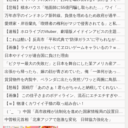
【悲報】積水ハウス「地面師に55億円騙し取られた…」ワイ「会社終わった...
万年赤字のインドネシア新幹線。負債を埋めるため政府が過半数の株式を引き...
愛煙家・岸谷蘭丸「喫煙者の権利がマジで侵害されてる」と私見 「いくら税...
【速報】ホロライブのVtuber、劇場版メイドインアビスの主題歌決定w...
【これは酷い】反高市「平和式典で“防弾ガラス”に守られながらスピーチ。...
【画像】ライザよりかわいくてヱロいゲームキャラいるの？ｗｗｗｗｗ
日本やドイツが連合国に負けた理由
「ピクサー最大の失敗だ」と日本を舞台にした某アメリカ産アニメが話題に、...
出張から帰ったら、嫁の顔が青ざめていた。俺「一体何があったんだ？」嫁「...
賃貸物件を内覧中、ベランダに出たら突然ゾワッと両腕に鳥肌が出た。「やっ...
【怒報】 国税庁「あのさぁ！君らがちゃんと納税してくれないとこうなっち...
【画像】 この佳子さまのボディライン、流石にエチエチすぎやろ！
【ｗ】物凄くカワイイ子猫の取っ組み合い！
（ ´_ゝ`）中国「高市政権が法制化を進めた国家情報局の設置日が7月3...
中曽根元首相「北東アジアで急激な変化 日韓協力強化を」