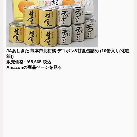
JAあしきた 熊本芦北柑橘 デコポン&甘夏缶詰め (10缶入り(化粧
箱))
販売価格: ￥5,665 税込
Amazonの商品ページを見る