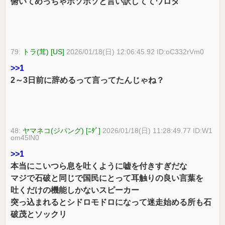
俯いてめっちゃボソボソと言い訳しててワロタ
79:
トラ(茸) [US]
2026/01/18(日) 12:06:45.92 ID:oC332rVm0
>>1
2～3日前に辞めるって言ってたんじゃね？
48:
ヤマネコ(ジパング) [ﾆﾀﾞ]
2026/01/18(日) 11:28:49.77 ID:W1
om45lN0
>>1
本当にこいつら息を吐くように嘘を付きすぎだな
マジで石破と同じで国民にとって耳触りの良い言葉を
吐くだけの機能しかないスピーカー
突っ込まれるとシドロモドロになって迷走始める所も石
破茂とソックリ