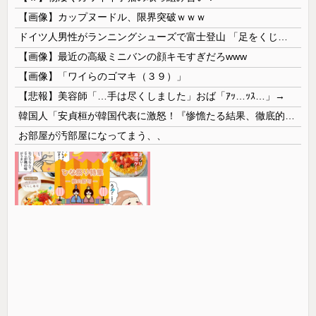
【画像】カップヌードル、限界突破ｗｗｗ
ドイツ人男性がランニングシューズで富士登山 「足をくじいて動けない」
【画像】最近の高級ミニバンの顔キモすぎだろwww
【画像】「ワイらのゴマキ（３９）」
【悲報】美容師「…手は尽くしました」おば「ｱｯ…ｯｽ…」→
韓国人「安貞桓が韓国代表に激怒！『惨憺たる結果、徹底的な刷新が必要だ』と監督や協会を痛烈批判」
お部屋が汚部屋になってまう、、