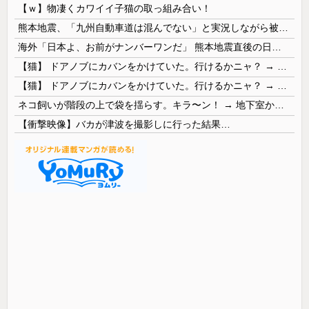
【ｗ】物凄くカワイイ子猫の取っ組み合い！
熊本地震、「九州自動車道は混んでない」と実況しながら被災地へ向かう有名アナなどに批判殺到 全国紙記者「最新の状況をいち早く伝えることは報道機関としての責務」「情報を取り上げることには大きな意義がある」
海外「日本よ、お前がナンバーワンだ」 熊本地震直後の日本の対応のスピードに世界が衝撃
【猫】 ドアノブにカバンをかけていた。行けるかニャ？ → 猫はこうなります…
【猫】 ドアノブにカバンをかけていた。行けるかニャ？ → 猫はこうなります…
ネコ飼いが階段の上で袋を揺らす。キラ〜ン！ → 地下室からヤツが現れる…
【衝撃映像】バカが津波を撮影しに行った結果…