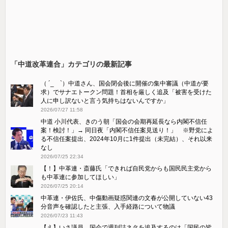
「中道改革連合」カテゴリの最新記事
（ ´_ゝ`）中道さん、国会閉会後に開催の集中審議（中道が要
求）でサナエトークン問題！首相を厳しく追及「被害を受けた
人に申し訳ないと言う気持ちはないんですか」
2026/07/27 11:58
中道 小川代表、きのう朝「国会の会期再延長なら内閣不信任
案！検討！」→ 同日夜「内閣不信任案見送り！」 ※野党によ
る不信任案提出、2024年10月に1件提出（未完結）、それ以来
なし
2026/07/25 22:34
【！】中革連・斎藤氏「できれば自民党からも国民民主党から
も中革連に参加してほしい」
2026/07/25 20:14
中革連・伊佐氏、中傷動画疑惑関連の文春が公開していない43
分音声を確認したと主張、入手経路について物議
2026/07/23 11:43
【え】いさ議員、国会で週刊誌ネタを追及するのは「国民の皆