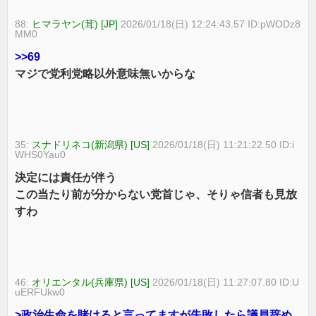
88:
ヒマラヤン(茸) [JP]
2026/01/18(日) 12:24:43.57 ID:pWODz8
MM0
>>69
マジで党利党略以外意味無いからな
35:
スナドリネコ(新潟県) [US]
2026/01/18(日) 11:21:22.50 ID:i
WHS0Yau0
決定には責任が伴う
この当たり前が分からない党首じゃ、そりゃ信者も見放
すわ
46:
オリエンタル(兵庫県) [US]
2026/01/18(日) 11:27:07.80 ID:U
uERFUkw0
>政治生命を賭けると言ってますが失敗したら議員辞め