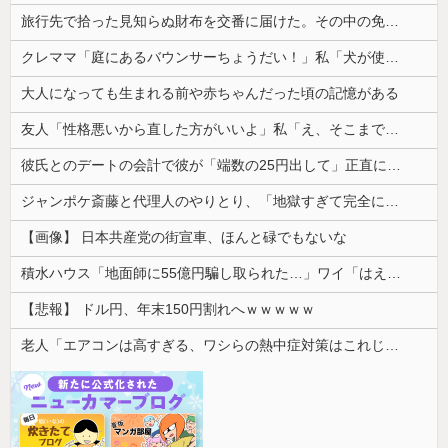
旅行先で拾った見知らぬ財布を交番に届けた。その中の免許証を見た警察官から「これ、あなたじゃないですか」と言われ…
クレママ「庭にあるバウンサーちょうだい！」私「犬が使ってるから無理です」→断った数日後、庭からまさかの物音が…
大人になっても生まれる前や赤ちゃんだった頃の記憶がある
友人「性格悪いから直した方がいいよ」私「え、そこまで言う？」→ただの愚痴話から思わぬ展開になり…
彼氏とのデートの会計で彼が「端数の25円出して」正直に出したらこうなったwww
ジャンポケ斎藤と代理人のやりとり、「地獄すぎて完全にコントになってる……」と衝撃を受ける人が続出中
【画像】 日本共産党の街宣車、ほんと碌でもないな
積水ハウス「地面師に55億円騙し取られた…」ワイ「はえーかわいそう…会社滅茶苦茶やろなぁ」
【悲報】 ドル円、年末150円割れへｗｗｗｗｗ
老人「エアコンは高すぎる、ワシらの熱中症対策はこれじゃよ」