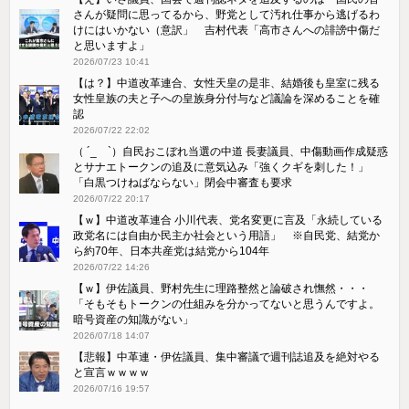
さんが疑問に思ってるから、野党として汚れ仕事から逃げるわ
けにはいかない（意訳」 吉村代表「高市さんへの誹謗中傷だ
と思いますよ」
2026/07/23 10:41
【は？】中道改革連合、女性天皇の是非、結婚後も皇室に残る
女性皇族の夫と子への皇族身分付与など議論を深めることを確
認
2026/07/22 22:02
（ ´_ゝ`）自民おこぼれ当選の中道 長妻議員、中傷動画作成疑惑
とサナエトークンの追及に意気込み「強くクギを刺した！」
「白黒つけねばならない」閉会中審査も要求
2026/07/22 20:17
【ｗ】中道改革連合 小川代表、党名変更に言及「永続している
政党名には自由か民主か社会という用語」 ※自民党、結党か
ら約70年、日本共産党は結党から104年
2026/07/22 14:26
【ｗ】伊佐議員、野村先生に理路整然と論破され憮然・・・
「そもそもトークンの仕組みを分かってないと思うんですよ。
暗号資産の知識がない」
2026/07/18 14:07
【悲報】中革連・伊佐議員、集中審議で週刊誌追及を絶対やる
と宣言ｗｗｗｗ
2026/07/16 19:57