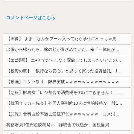
コメントページはこちら
【画像】 まま「なんかプール入ってたら学生にめっちゃ見られたw」
出張から帰ったら、嫁の顔が青ざめていた。俺「一体何があったんだ？」嫁「…」→子供たちに話を聞くと…
【エ□漫画】 エ●チでだらしなく変貌してしまったいとこのお姉ちゃんにチン○ン搾り取られちゃうショタ君…！
【投資の闇】「銀行なら安心」と思って買った投資信託、11年後に確認した結果……
【動画】半ケツ祭り、限界突破ｗｗｗｗｗｗｗｗｗｗｗｗｗ
【悲報】財務省「レジ都合で消費税を0％にできません！」 → X民「指定ゴミ袋を買ってレシート見たら消費税はゼロになるんだけど？」ｗｗｗｗｗｗｗｗ...
【韓国サッカー協会】外国人審判約10人に性的接待か 計1496回、約2億ウォン（約2200万円）
【悲報】食料自給率過去最低37%ｗｗｗｗｗｗｗ コメ消費減響く・・・
税務署員1億円超脱税疑い 詐取金で競艇か、国税当局