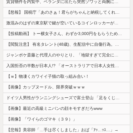
賃貸物件を内覧中、ベランダに出たら突然ゾワッと両腕に鳥肌が出た。「やっぱりこの部屋嫌だ」と思った瞬間、体が前にドンッと突き飛ばされて…
【怒報】 国税庁「あのさぁ！君らがちゃんと納税してくれないとこうなっちゃうけどどうする？！」←これw w w w w w w w
激混みのはずの東京駅で鍵が空いているコインロッカーが散見、「ラッキー」と思って中を確認してみると……
【投稿動画】 トー横女子さん、わずか3,000円をもらうために大人のチ●ポをしゃぶってしまう…
【閲覧注意】 有名タレント(48歳)、生配信中に自傷行為。想像の10倍エグくてファン全員トラウマに…
ジャンポケ斎藤と代理人のやりとり、「地獄すぎて完全にコントになってる……」と衝撃を受ける人が続出中
入国拒否の半数が日本人!? 「オーストラリアで日本人女性が売春」
【ｗ】物凄くカワイイ子猫の取っ組み合い！
【画像】カップヌードル、限界突破ｗｗｗ
ドイツ人男性がランニングシューズで富士登山 「足をくじいて動けない」
【画像】最近の高級ミニバンの顔キモすぎだろwww
【画像】「ワイらのゴマキ（３９）」
【悲報】美容師「…手は尽くしました」おば「ｱｯ…ｯｽ…」→