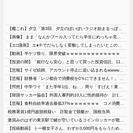
【艦これ】夕立「第3回、夕立のぽいぽいラジオ始まるっぽいよ！」
【画像】 まま「なんかプール入ってたら学生にめっちゃ見られたw」
【エ□漫画】 エ●チでだらしなく変貌してしまったいとこのお姉ちゃんにチン○ン搾り取られちゃうショタ君…！
【動画】半ケツ祭り、限界突破ｗｗｗｗｗｗｗｗｗｗｗｗｗ
【投資の闇】「銀行なら安心」と思って買った投資信託、11年後に確認した結果……
【悲報】サイゼ絵師、アカウント停止に追い込まれるwwwwwww
【悲報】財務省「レジ都合で消費税を0％にできません！」 → X民「指定ゴミ袋を買ってレシート見たら消費税はゼロになるんだけど？」ｗｗｗｗｗｗｗｗ...
【愕然】中学ワイ「また学年1位、ね…」周り「すげえ！東大行け！」⇒結果ｗｗｗｗｗｗｗ
【韓国サッカー協会】外国人審判約10人に性的接待か 計1496回、約2億ウォン（約2200万円）
【悲報】食料自給率過去最低37%ｗｗｗｗｗｗｗ コメ消費減響く・・・
税務署員1億円超脱税疑い 詐取金で競艇か、国税当局
激混みのはずの東京駅で鍵が空いているコインロッカーが散見、「ラッキー」と思って中を確認してみると……
【投稿動画】 トー横女子さん、わずか3,000円をもらうために大人のチ●ポをしゃぶってしまう…