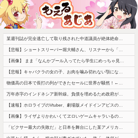
某週刊誌が完全逃亡して取り残された中道議員が絶体絶命の窮地、「今度は宏池会に矛先を向けたか……」と節操の無さに呆れる人が続出
【悲報】ショートスリーパー堀大輔さん、リスナーから「寝たほうがいい！」と言われてガチギレし炎上 → 高須幹也医師の医学的アドバイスに激昂 ｗｗｗｗｗｗｗｗｗ
【画像】 まま「なんかプール入ってたら学生にめっちゃ見られたw」
【悲報】キャバクラの女の子、お肉を噛み切れない顎になってしまう・・・
物価高の日本で長打の列ができたセールに世界が騒然！←「我が国でもやってくれ！」（海外の反応）
万年赤字のインドネシア新幹線。負債を埋めるため政府が過半数の株式を引き受ける
【速報】ホロライブのVtuber、劇場版メイドインアビスの主題歌決定wwwwwwwwww
【画像】ライザよりかわいくてヱロいゲームキャラいるの？ｗｗｗｗｗ
「ピクサー最大の失敗だ」と日本を舞台にした某アメリカ産アニメが話題に、日本と韓国の両方に失礼すぎるわ……