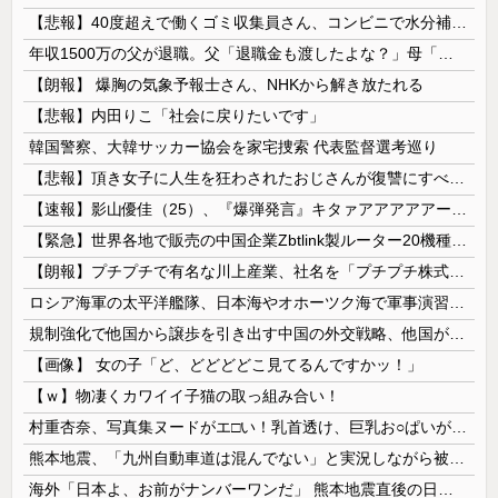
【悲報】40度超えで働くゴミ収集員さん、コンビニで水分補給しただけで市民からブチギレられてしまう
年収1500万の父が退職。父「退職金も渡したよな？」母「貯金なんてないよー」父「全部なくなったの！？」→予想外の返事に家族騒然となり…
【朗報】 爆胸の気象予報士さん、NHKから解き放たれる
【悲報】内田りこ「社会に戻りたいです」
韓国警察、大韓サッカー協会を家宅捜索 代表監督選考巡り
【悲報】頂き女子に人生を狂わされたおじさんが復讐にすべてを捧げるヱロゲが発売ｗｗｗｗｗ
【速報】影山優佳（25）、『爆弾発言』キタァアアアアアーーーーー！！
【緊急】世界各地で販売の中国企業Zbtlink製ルーター20機種にバックドア、外部から完全制御のおそれ
【朗報】プチプチで有名な川上産業、社名を「プチプチ株式会社」に変更wwwww
ロシア海軍の太平洋艦隊、日本海やオホーツク海で軍事演習開始…ウクライナ支援続ける日本を威嚇か！
規制強化で他国から譲歩を引き出す中国の外交戦略、他国がサプライチェーン変更で対抗した結果……
【画像】 女の子「ど、どどどどこ見てるんですかッ！」
【ｗ】物凄くカワイイ子猫の取っ組み合い！
村重杏奈、写真集ヌードがエ□い！乳首透け、巨乳お○ぱいが最高過ぎる！
熊本地震、「九州自動車道は混んでない」と実況しながら被災地へ向かう有名アナなどに批判殺到 全国紙記者「最新の状況をいち早く伝えることは報道機関としての責務」「情報を取り上げることには大きな意義がある」
海外「日本よ、お前がナンバーワンだ」 熊本地震直後の日本の対応のスピードに世界が衝撃