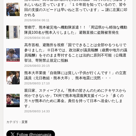
れしいねと言っています」「１０年前を知っているので、皆今
回の支援のスピードは早いねと言っています」→ 謎に左翼に叩
かれる
2026/08/04 06:11
警察庁、熊本被災地へ機動隊派遣！！ 「周辺県から精強な機動
隊員100名が熊本入りしました」 避難直後に盗難被害発生
2026/08/04 00:48
高市首相、避難所を視察「国でできることは全部やるつもりで
参りました」 ※日本では、政治家が議員報酬（歳費や地方の議
員報酬）をそのまま寄付することは法的に原則不可能（公職選
挙法、寄附禁止規定に抵触
2026/08/03 20:15
熊本大卒業後「自衛隊には貧しい子供が行くんです！」の立憲
議員（元日教組・熊本大卒）、熊本地震に沈黙・・・
2026/08/03 17:10
親日家、スティーブさん「熊本の皆さんのためにテキサスから
何かできないか」TX州で熊本地震復興支援イベント「多くの
方々が熊本のために募金。責任を持って日本へ送金いたしま
す」
2026/08/03 14:33
カテゴリ：
災害