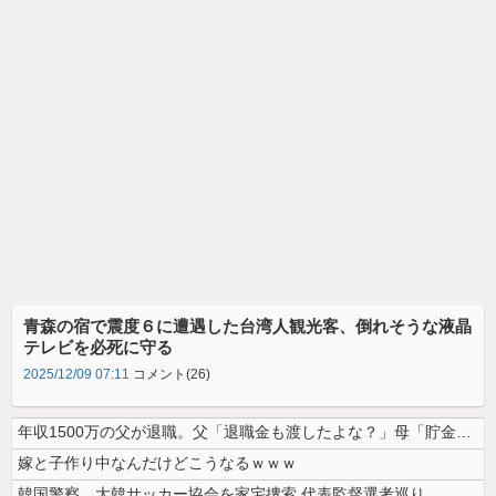
青森の宿で震度６に遭遇した台湾人観光客、倒れそうな液晶
テレビを必死に守る
2025/12/09 07:11
コメント(26)
年収1500万の父が退職。父「退職金も渡したよな？」母「貯金なんてない...
嫁と子作り中なんだけどこうなるｗｗｗ
韓国警察、大韓サッカー協会を家宅捜索 代表監督選考巡り