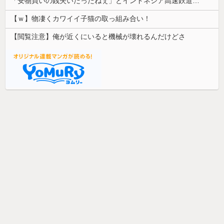
「安物買いの銭失いだったねぇ」とインドネシア高速鉄道の最終処分に日本側騒然、国家予算は使わないというと何が財源なんだ？
【ｗ】物凄くカワイイ子猫の取っ組み合い！
【閲覧注意】俺が近くにいると機械が壊れるんだけどさ