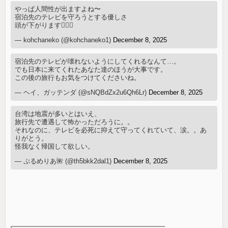
やっぱ人間性が出ますよね〜
宿泊先のテレビを守ろうとする優しさ
頭が下がります🙇🏻‍♂️
— kohchaneko (@kohchaneko1)
December 8, 2025
宿泊先のテレビが壊れないようにしてくれるなんて…。
でも日本に来てくれたあなた達のほうが大事です。
この後の旅行もお気をつけてくださいね。
— ヘイ、ガッテンダ (@sNQBdZx2u6Qh6Lr)
December 8, 2025
台湾は地震が多いとはいえ、
旅行先で遭遇して怖かっただろうに。。
それなのに、テレビを必死に抑えて守ってくれていて、涙。。あ
りがとう。
怪我なく帰国して欲しい。
— ぷるめりあ🌺 (@th5bkk2dal1)
December 8, 2025