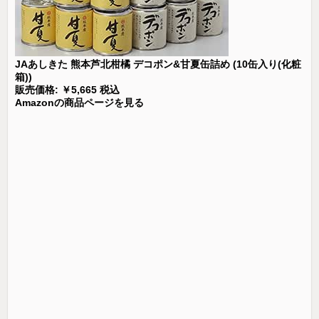
JAあしきた 熊本芦北柑橘 デコポン&甘夏缶詰め (10缶入り(化粧
箱))
販売価格: ￥5,665 税込
Amazonの商品ページを見る