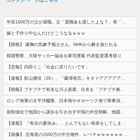
年収1500万の父が退職。父「退職金も渡したよな？」母「貯金なんてないよー」父「全部なくなったの！？」→予想外の返事に家族騒然となり…
嫁と子作り中なんだけどこうなるｗｗｗ
【朗報】 爆胸の気象予報士さん、NHKから解き放たれる
韓国警察、大韓サッカー協会を家宅捜索 代表監督選考巡り
【悲報】内田りこ「社会に戻りたいです」
【速報】影山優佳（25）、『爆弾発言』キタァアアアアアーーーーー！！
【朗報】プチプチで有名な川上産業、社名を「プチプチ株式会社」に変更wwwww
ロシア海軍の太平洋艦隊、日本海やオホーツク海で軍事演習開始…ウクライナ支援続ける日本を威嚇か！
規制強化で他国から譲歩を引き出す中国の外交戦略、他国がサプライチェーン変更で対抗した結果……
【速報】 『有吉の夏休み』、とんでもない発表をしてしまう！！！！！
【画像】 北海道の1500万の中古物件、レベチｗｗｗｗｗｗｗｗｗｗｗｗｗｗｗｗｗｗｗｗ