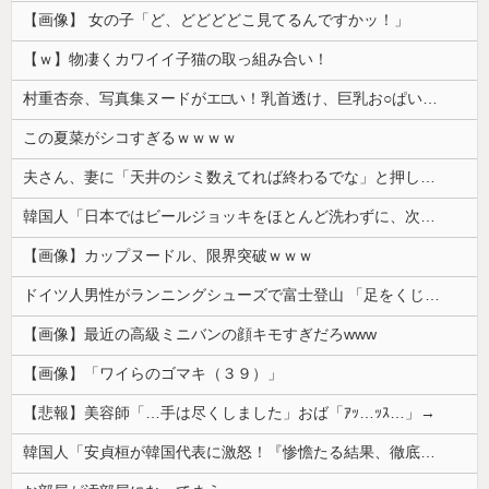
【画像】 女の子「ど、どどどどこ見てるんですかッ！」
【ｗ】物凄くカワイイ子猫の取っ組み合い！
村重杏奈、写真集ヌードがエ□い！乳首透け、巨乳お○ぱいが最高過ぎる！
この夏菜がシコすぎるｗｗｗｗ
夫さん、妻に「天井のシミ数えてれば終わるでな」と押し倒されて性行為 → 凄いことになるｗｗｗｗｗ
韓国人「日本ではビールジョッキをほとんど洗わずに、次の客に出すんだ！ これが証拠の映像だ!!」……あー、なるほどですねー。韓国には「アレ」がないんだ？
【画像】カップヌードル、限界突破ｗｗｗ
ドイツ人男性がランニングシューズで富士登山 「足をくじいて動けない」
【画像】最近の高級ミニバンの顔キモすぎだろwww
【画像】「ワイらのゴマキ（３９）」
【悲報】美容師「…手は尽くしました」おば「ｱｯ…ｯｽ…」→
韓国人「安貞桓が韓国代表に激怒！『惨憺たる結果、徹底的な刷新が必要だ』と監督や協会を痛烈批判」