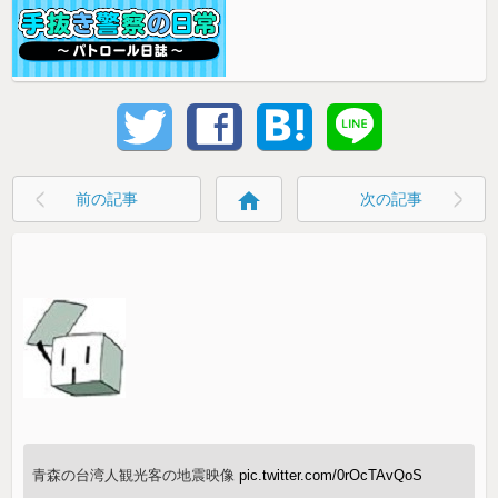
home
前の記事
次の記事
青森の台湾人観光客の地震映像
pic.twitter.com/0rOcTAvQoS