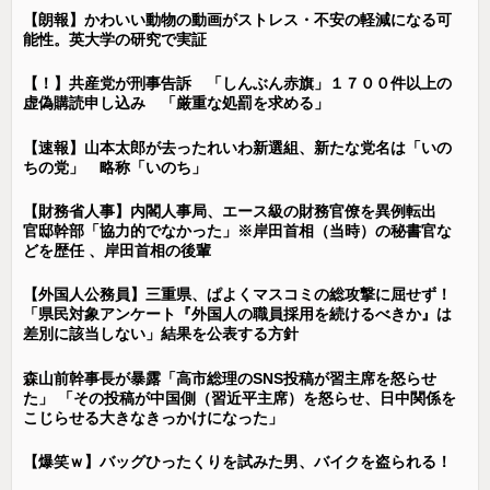
【朗報】かわいい動物の動画がストレス・不安の軽減になる可
能性。英大学の研究で実証
【！】共産党が刑事告訴 「しんぶん赤旗」１７００件以上の
虚偽購読申し込み 「厳重な処罰を求める」
【速報】山本太郎が去ったれいわ新選組、新たな党名は「いの
ちの党」 略称「いのち」
【財務省人事】内閣人事局、エース級の財務官僚を異例転出
官邸幹部「協力的でなかった」※岸田首相（当時）の秘書官な
どを歴任 、岸田首相の後輩
【外国人公務員】三重県、ぱよくマスコミの総攻撃に屈せず！
「県民対象アンケート『外国人の職員採用を続けるべきか』は
差別に該当しない」結果を公表する方針
森山前幹事長が暴露「高市総理のSNS投稿が習主席を怒らせ
た」 「その投稿が中国側（習近平主席）を怒らせ、日中関係を
こじらせる大きなきっかけになった」
【爆笑ｗ】バッグひったくりを試みた男、バイクを盗られる！