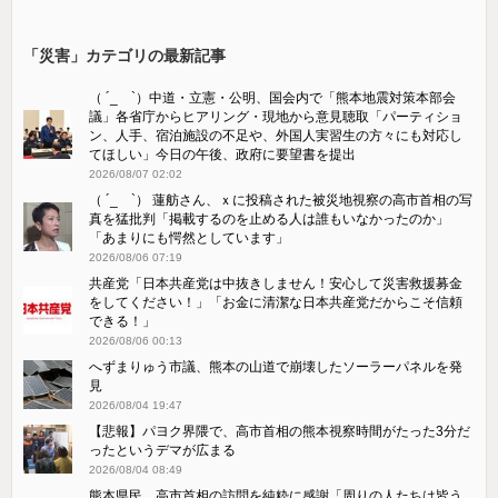
「災害」カテゴリの最新記事
（ ´_ゝ`）中道・立憲・公明、国会内で「熊本地震対策本部会
議」各省庁からヒアリング・現地から意見聴取「パーティショ
ン、人手、宿泊施設の不足や、外国人実習生の方々にも対応し
てほしい」今日の午後、政府に要望書を提出
2026/08/07 02:02
（ ´_ゝ`） 蓮舫さん、ｘに投稿された被災地視察の高市首相の写
真を猛批判「掲載するのを止める人は誰もいなかったのか」
「あまりにも愕然としています」
2026/08/06 07:19
共産党「日本共産党は中抜きしません！安心して災害救援募金
をしてください！」「お金に清潔な日本共産党だからこそ信頼
できる！」
2026/08/06 00:13
へずまりゅう市議、熊本の山道で崩壊したソーラーパネルを発
見
2026/08/04 19:47
【悲報】パヨク界隈で、高市首相の熊本視察時間がたった3分だ
ったというデマが広まる
2026/08/04 08:49
熊本県民、高市首相の訪問を純粋に感謝「周りの人たちは皆う