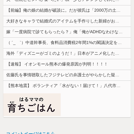
【前編】俺の娘の結婚が破談に。だが彼氏は「2000万の土地」を購入。こじれた二人は想像以上の修羅場に
大好きなキャラで結婚式のアイテムを手作りした新婦がお色直しでロビーに出た。そこで新郎友人が「手作りとかさあ、チープすぎね？」と嘲笑しているのを聞...
嫁「一度病院で診てもらったら？」俺「俺がADHDなわけない！」→腹を立てながら受診した結果…
（ ´_ゝ`）中道幹事長、食料品消費税2年間1%の閣議決定を批判 → 記者「中道改革連合は食料品消費税ゼロを公約に掲げていたが？」→ 階猛氏「
海外「ディズニーがゴミのようだ！」日本がアニメ化した米人気SF作品に絶賛の声が殺到中
【速報】 イオンモール熊本の爆発原因が判明！！！！
佐藤氏を事情聴取したフジテレビの弁護士がやらかした疑惑が浮上、「これが事実なら全部が怪しすぎるぞ」と前科に衝撃を受ける人が続出
【熊本地震】 ボランティア「水がない！届けて！」八代市市長「自分で取りに行って」
コメントページはこちら