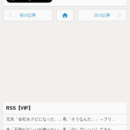
home
前の記事
次の記事
RSS【VIP】
元夫「会社をクビになった…」私「そうなんだ…」→フリン相手と再婚した元夫の転落を聞いて複雑な気持ちになり…
夫「石焼ビビンバが食べたい」私「少しアレンジしてみたよ」→出した瞬間、夫の機嫌が急変して…