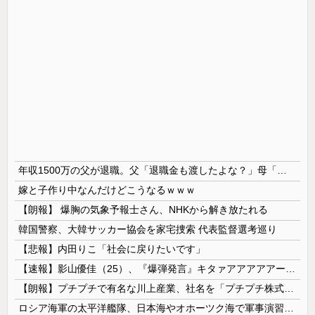
年収1500万の父が退職。父「退職金も渡したよな？」母「貯金なんてないよー」父「全部なくなったの！？」→予想外の返事に家族騒然となり…
嫁と子作り中なんだけどこうなるｗｗｗ
【朗報】 爆胸の気象予報士さん、NHKから解き放たれる
韓国警察、大韓サッカー協会を家宅捜索 代表監督選考巡り
【悲報】内田りこ「社会に戻りたいです」
【速報】影山優佳（25）、『爆弾発言』キタァアアアアアーーーーー！！
【朗報】プチプチで有名な川上産業、社名を「プチプチ株式会社」に変更wwwww
ロシア海軍の太平洋艦隊、日本海やオホーツク海で軍事演習開始…ウクライナ支援続ける日本を威嚇か！