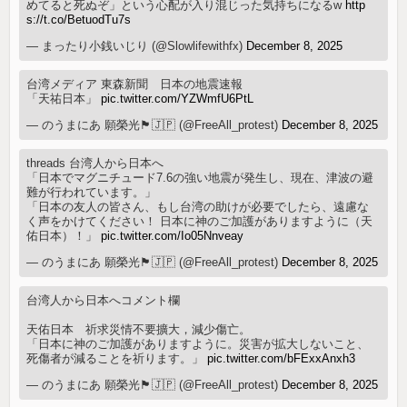
めてると死ぬぞ」という心配が入り混じった気持ちになるw
http
s://t.co/BetuodTu7s
— まったり小銭いじり (@Slowlifewithfx)
December 8, 2025
台湾メディア 東森新聞 日本の地震速報
「天祐日本」
pic.twitter.com/YZWmfU6PtL
— のうまにあ 願榮光🏴🇯🇵 (@FreeAll_protest)
December 8, 2025
threads 台湾人から日本へ
「日本でマグニチュード7.6の強い地震が発生し、現在、津波の避
難が行われています。」
「日本の友人の皆さん、もし台湾の助けが必要でしたら、遠慮な
く声をかけてください！ 日本に神のご加護がありますように（天
佑日本）！」
pic.twitter.com/Io05Nnveay
— のうまにあ 願榮光🏴🇯🇵 (@FreeAll_protest)
December 8, 2025
台湾人から日本へコメント欄
天佑日本 祈求災情不要擴大，減少傷亡。
「日本に神のご加護がありますように。災害が拡大しないこと、
死傷者が減ることを祈ります。」
pic.twitter.com/bFExxAnxh3
— のうまにあ 願榮光🏴🇯🇵 (@FreeAll_protest)
December 8, 2025