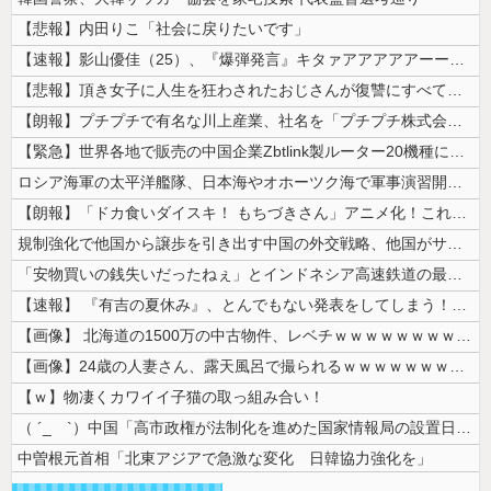
【悲報】内田りこ「社会に戻りたいです」
【速報】影山優佳（25）、『爆弾発言』キタァアアアアアーーーーー！！
【悲報】頂き女子に人生を狂わされたおじさんが復讐にすべてを捧げるヱロゲ...
【朗報】プチプチで有名な川上産業、社名を「プチプチ株式会社」に変更ww...
【緊急】世界各地で販売の中国企業Zbtlink製ルーター20機種にバッ...
ロシア海軍の太平洋艦隊、日本海やオホーツク海で軍事演習開始…ウクライナ...
【朗報】「ドカ食いダイスキ！ もちづきさん」アニメ化！これも露悪漫画な...
規制強化で他国から譲歩を引き出す中国の外交戦略、他国がサプライチェーン...
「安物買いの銭失いだったねぇ」とインドネシア高速鉄道の最終処分に日本側...
【速報】 『有吉の夏休み』、とんでもない発表をしてしまう！！！！！
【画像】 北海道の1500万の中古物件、レベチｗｗｗｗｗｗｗｗｗｗｗｗ...
【画像】24歳の人妻さん、露天風呂で撮られるｗｗｗｗｗｗｗｗｗｗｗｗ...
【ｗ】物凄くカワイイ子猫の取っ組み合い！
（ ´_ゝ`）中国「高市政権が法制化を進めた国家情報局の設置日が7月3...
中曽根元首相「北東アジアで急激な変化 日韓協力強化を」