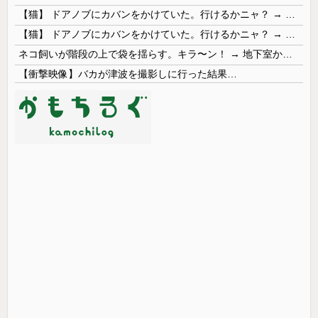
【猫】 ドアノブにカバンをかけていた。行けるかニャ？ → 猫はこうなります…
【猫】 ドアノブにカバンをかけていた。行けるかニャ？ → 猫はこうなります…
ネコ飼いが階段の上で袋を揺らす。キラ〜ン！ → 地下室からヤツが現れる…
【衝撃映像】バカが津波を撮影しに行った結果…