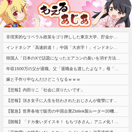
非現実的なリベラル政策をゴリ押しした東京大学、貯金から無駄金を垂れ流しまくった結果……
インドネシア「高速鉄道！」中国「大赤字！」インドネシア「運営会社の株式購入！（負債対策」中国「はい（巨額負債」インドネシア「700km延伸計画！（実質中止」→
韓国人「日本のXで話題になったエアコンの臭いを消す方法をご覧ください」→「これマジ？」
年収1500万の父が退職。父「退職金も渡したよな？」母「貯金なんてないよー」父「全部なくなったの！？」→予想外の返事に家族騒然となり…
嫁と子作り中なんだけどこうなるｗｗｗ
【悲報】内田りこ「社会に戻りたいです」
【悲報】頂き女子に人生を狂わされたおじさんが復讐にすべてを捧げるヱロゲが発売ｗｗｗｗｗ
【緊急】世界各地で販売の中国企業Zbtlink製ルーター20機種にバックドア、外部から完全制御のおそれ
【朗報】「ドカ食いダイスキ！ もちづきさん」アニメ化！これも露悪漫画なの？