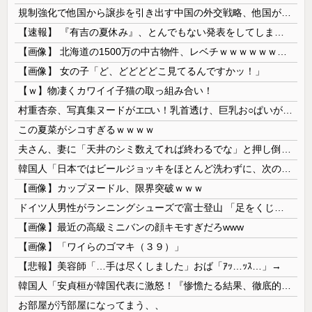
規制強化で他国から譲歩を引き出す中国の外交戦略、他国がサプライチェーン変更で対抗した結果……
【速報】 『有吉の夏休み』、とんでもない発表をしてしまう！！！！！
【画像】 北海道の1500万の中古物件、レベチｗｗｗｗｗｗｗｗｗｗｗｗｗｗｗｗｗｗｗｗ
【画像】 女の子「ど、どどどどこ見てるんですかッ！」
【ｗ】物凄くカワイイ子猫の取っ組み合い！
村重杏奈、写真集ヌードがエ□い！乳首透け、巨乳お○ぱいが最高過ぎる！
この夏菜がシコすぎるｗｗｗｗ
夫さん、妻に「天井のシミ数えてれば終わるでな」と押し倒されて性行為 → 凄いことになるｗｗｗｗｗ
韓国人「日本ではビールジョッキをほとんど洗わずに、次の客に出すんだ！ これが証拠の映像だ!!」……あー、なるほどですねー。韓国には「アレ」がないんだ？
【画像】カップヌードル、限界突破ｗｗｗ
ドイツ人男性がランニングシューズで富士登山 「足をくじいて動けない」
【画像】最近の高級ミニバンの顔キモすぎだろwww
【画像】「ワイらのゴマキ（３９）」
【悲報】美容師「…手は尽くしました」おば「ｱｯ…ｯｽ…」→
韓国人「安貞桓が韓国代表に激怒！『惨憺たる結果、徹底的な刷新が必要だ』と監督や協会を痛烈批判」
お部屋が汚部屋になってまう、、