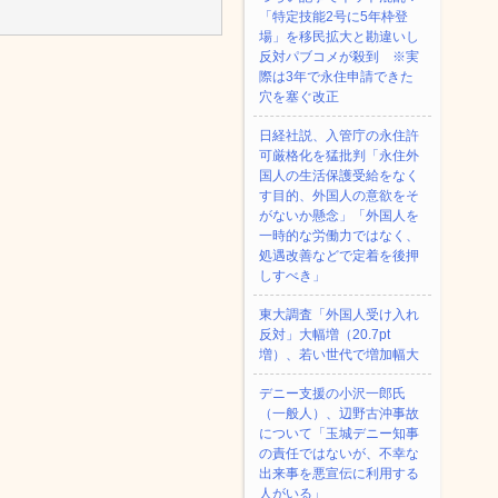
「特定技能2号に5年枠登
場」を移民拡大と勘違いし
反対パブコメが殺到 ※実
際は3年で永住申請できた
穴を塞ぐ改正
日経社説、入管庁の永住許
可厳格化を猛批判「永住外
国人の生活保護受給をなく
す目的、外国人の意欲をそ
がないか懸念」「外国人を
一時的な労働力ではなく、
処遇改善などで定着を後押
しすべき」
東大調査「外国人受け入れ
反対」大幅増（20.7pt
増）、若い世代で増加幅大
デニー支援の小沢一郎氏
（一般人）、辺野古沖事故
について「玉城デニー知事
の責任ではないが、不幸な
出来事を悪宣伝に利用する
人がいる」