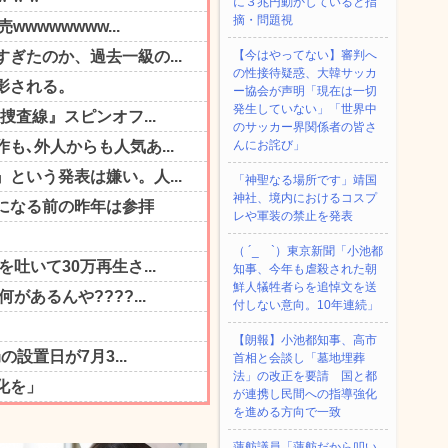
に３兆円動かしていると指
摘・問題視
【今はやってない】審判へ
の性接待疑惑、大韓サッカ
ー協会が声明「現在は一切
発生していない」「世界中
のサッカー界関係者の皆さ
んにお詫び」
「神聖なる場所です」靖国
神社、境内におけるコスプ
レや軍装の禁止を発表
（ ´_ゝ`）東京新聞「小池都
知事、今年も虐殺された朝
鮮人犠牲者らを追悼文を送
付しない意向。10年連続」
【朗報】小池都知事、高市
首相と会談し「墓地埋葬
法」の改正を要請 国と都
が連携し民間への指導強化
を進める方向で一致
蓮舫議員「蓮舫だから叩い