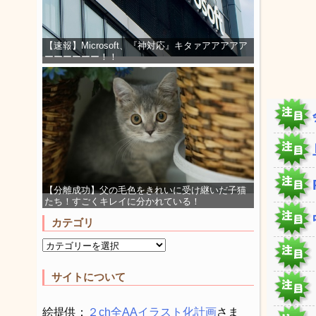
【速報】Microsoft、『神対応』キタァアアアアア
ーーーーーー！！
【分離成功】父の毛色をきれいに受け継いだ子猫
たち！すごくキレイに分かれている！
カテゴリ
サイトについて
絵提供：
２ch全AAイラスト化計画
さま