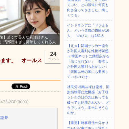
ていい、との報道に何度も
向き合ってきました。悔し
くても」
インドネシアに「ドラえも
ん」という名前の市民が16
人、「のび太」は181人
像】若くて美人な看護師さん
3）汚部屋すぎて掃除してくれる人
【えｗ】韓国サッカー協会
集ｗｗｗ
が外国人審判を性接待疑惑
24
→ 韓国ネットに動揺広がる
います」 オールス
コメント
「信じられない」「要求し
た外国人審判もおかしい」
「韓国以外の国にも要求し
ているのでは」
社民党 福島みずほ党首、国
旗損壊罪に危機感「お子様
ランチの日の丸は折っても
3473-2BP(3000)
破っても処罰されない、 ど
うでしょう。本当にそうな
のか」
感謝祭
【重要】時事通信の分かり
づらい記事でネット混乱！