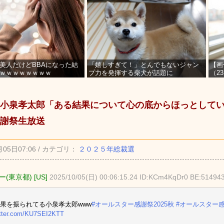
美人だけどBBAになった結
「嬉しすぎて！」とんでもないジャン
【画
ｗｗｗｗｗｗｗｗ
プ力を発揮する柴犬が話題に
（2
を募
小泉孝太郎「ある結果について心の底からほっとして
謝祭生放送
月05日07:06 / カテゴリ：
２０２５年総裁選
(東京都) [US]
2025/10/05(日) 00:06:15.24 ID:KCm4KqDr0 BE:51494
果を振られてる小泉孝太郎www
#オールスター感謝祭2025秋
#オールスター
itter.com/KU7SEI2KTT