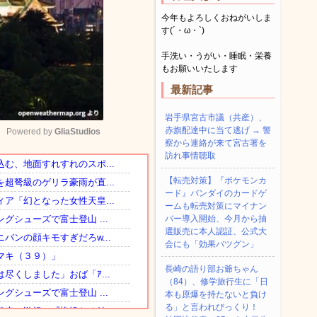
今年もよろしくおねがいしま
す(´・ω・`)
手洗い・うがい・睡眠・栄養
もお願いいたします
最新記事
岩手県宮古市議（共産）、
赤旗配達中に当て逃げ → 警
Powered by 
GliaStudios
察から連絡が来て宮古署を
訪れ事情聴取
Mute
【転売対策】『ポケモンカ
ード』バンダイのカードゲ
ームも転売対策にマイナン
バー導入開始、今月から抽
選販売に本人認証、公式大
会にも「効果バツグン」
長崎の語り部お爺ちゃん
（84）、修学旅行生に「日
本も原爆を持たないと負け
る」と言われびっくり！