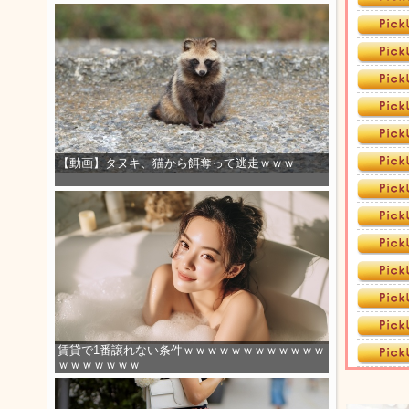
【動画】タヌキ、猫から餌奪って逃走ｗｗｗ
賃貸で1番譲れない条件ｗｗｗｗｗｗｗｗｗｗｗｗ
ｗｗｗｗｗｗｗ