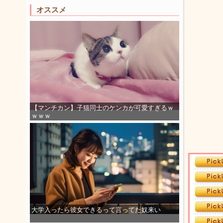
オススメ
【マンチカン】子猫同士のケンカが可愛すぎるｗ
ｗｗｗ
大学入ったら彼女できるって言ってた奴来い