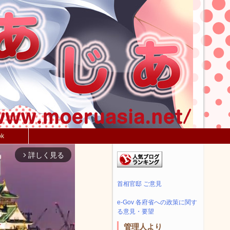
ok
詳しく見る
arrow_forward_ios
首相官邸 ご意見
e-Gov 各府省への政策に関す
る意見・要望
管理人より