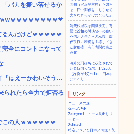
「バカを振い落せるから合...
国側（習近平主席）を怒ら
せ、日中関係をこじらせる
大きなきっかけになった」
ｗｗwｗｗｗｗｗｗｗｗ❤
消費税減税を閣議決定、背
景に首相の財務省への強い
てるんだけどｗｗｗｗｗｗ
不信と人事介入の示唆 歴
代政権に増税を主導してき
た財務省、高市内閣に完全
完全にコントになってる…...
敗北
な
海外の刑務所に収監されて
いる韓国人急増、1,325人
（詐偽が4分の1） 日本に
「はえーかわいそう…会...
は254人
られたら全力で拒否るｗ...
リンク
ニュースの森
保守JAPAN
Zattoyomiニュース見出しリ
ーダー
でこの人ｗｗｗｗｗｗ
2chnavi
特定アジアと日本／情強！良