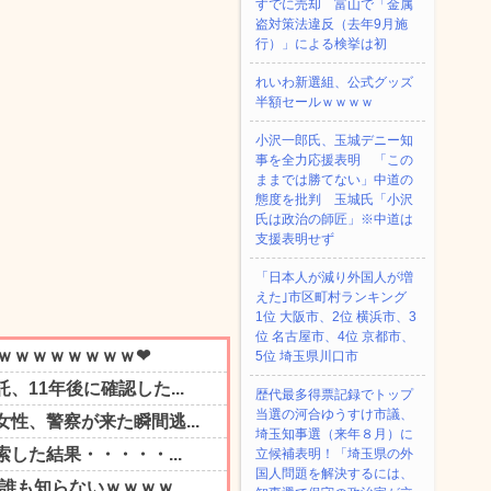
すでに売却 富山で「金属
盗対策法違反（去年9月施
行）」による検挙は初
れいわ新選組、公式グッズ
半額セールｗｗｗｗ
小沢一郎氏、玉城デニー知
事を全力応援表明 「この
ままでは勝てない」中道の
態度を批判 玉城氏「小沢
氏は政治の師匠」※中道は
支援表明せず
「日本人が減り外国人が増
えた｣市区町村ランキング
1位 大阪市、2位 横浜市、3
位 名古屋市、4位 京都市、
5位 埼玉県川口市
歴代最多得票記録でトップ
当選の河合ゆうすけ市議、
埼玉知事選（来年８月）に
立候補表明！「埼玉県の外
国人問題を解決するには、