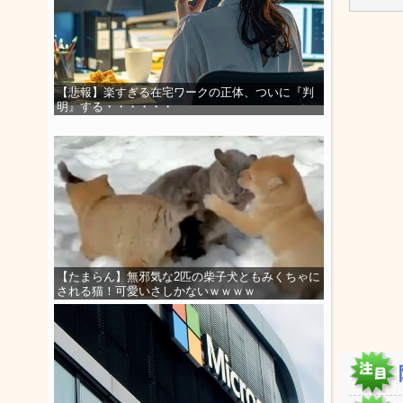
【悲報】楽すぎる在宅ワークの正体、ついに『判
明』する・・・・・・
【たまらん】無邪気な2匹の柴子犬ともみくちゃに
される猫！可愛いさしかないｗｗｗｗ