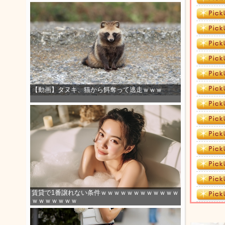
【動画】タヌキ、猫から餌奪って逃走ｗｗｗ
賃貸で1番譲れない条件ｗｗｗｗｗｗｗｗｗｗｗｗ
ｗｗｗｗｗｗｗ