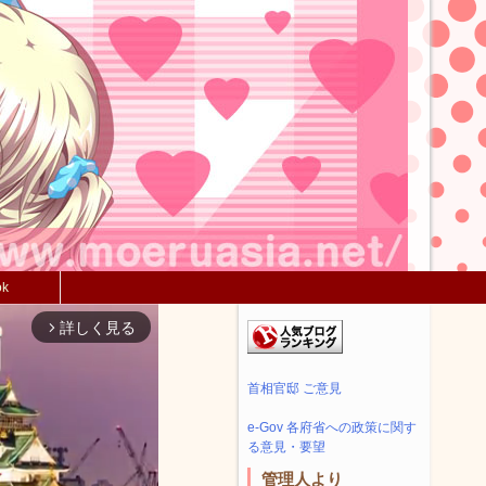
ok
詳しく見る
arrow_forward_ios
首相官邸 ご意見
e-Gov 各府省への政策に関す
る意見・要望
管理人より