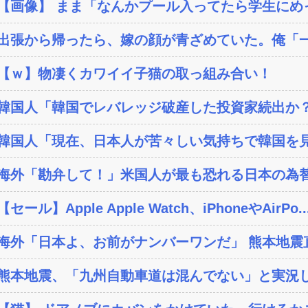
【画像】 まま「なんかプール入ってたら学生にめ
出張から帰ったら、嫁の顔が青ざめていた。俺「一
【ｗ】物凄くカワイイ子猫の取っ組み合い！
韓国人「韓国でレバレッジ破産した投資家続出か？‥損
韓国人「現在、日本人が苦々しい気持ちで韓国を見
海外「勘弁して！」米国人が最も恐れる日本の為
【セール】Apple Apple Watch、iPhoneやAirPo..
海外「日本よ、お前がナンバーワンだ」 熊本地震直
熊本地震、「九州自動車道は混んでない」と実況し