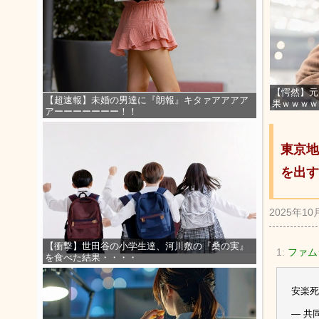
【愕然】元
【超速報】未婚の男達に『朗報』キタァアアアア
果ｗｗｗｗ
アーーーーーーー！！
東京地
を出す
2025年10
【衝撃】世田谷の小学生達、河川敷の『桑の実』
1:
ファムシ
を食べた結果・・・・
安楽死
— 共同