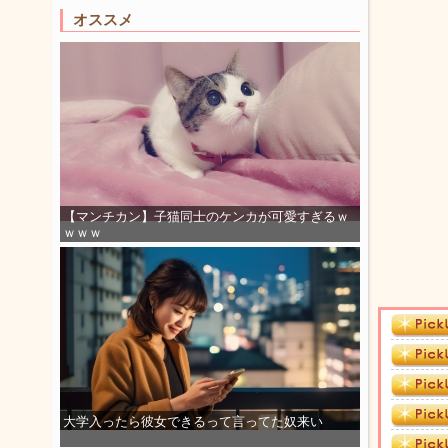
オススメ
【マンチカン】子猫同士のケンカが可愛すぎるｗ
ｗｗｗ
大学入ったら彼女できるって言ってた奴来い