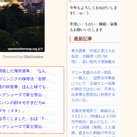
今年もよろしくおねがいしま
す(´・ω・`)
手洗い・うがい・睡眠・栄養
もお願いいたします
最新記事
東大調査「外国人受け入れ
反対」大幅増（20.7pt
Powered by 
GliaStudios
増）、若い世代で増加幅大
デニー支援の小沢一郎氏
Mute
（一般人）、辺野古沖事故
について「玉城デニー知事
の責任ではないが、不幸な
出来事を悪宣伝に利用する
人がいる」
太陽光発電所で、銅線およ
そ2.2トン（時価およそ330
万円相当）盗んだなど、ベ
トナム国籍（無職）２人逮
捕、盗まれた銅線の半分は