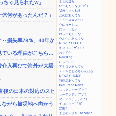
っちゃ見られたw」
まとめ速報
いーあんてな(#ﾟｗﾟ)
我無ちゃんねる
体何があったんだ？」嫁「...
だめぽあんてな
ニュース★３つ！
☆にゅーもふ
にゅーぷる☆
ねらーあんてな
ウホウホあんてな
失率78％、40年か...
NEWS SELECT
キタコレ(ﾟ∀ﾟ)！！
ている理由がこちら…」→...
わくてか！
NewsLog
にゅーぷろ
替介入再びで海外が大騒ぎ
アナログあんてな
２ｃｈまとめちゃんねる
NEWS CHOICE
.
特亜流あんてな
Best Trend News
しぃアンテナ(*ﾟーﾟ)
後の日本の対応のスピー...
つーアンテナ(*ﾟ∀ﾟ)
のーアンテナ(ﾟAﾟ* )
ながら被災地へ向かう有名...
ギコにゅー(,,ﾟДﾟ)
2GET
まとめアプリChaconne