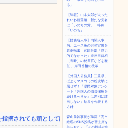
る」
【速報】山本太郎が去った
れいわ新選組、新たな党名
は「いのちの党」 略称
「いのち」
【財務省人事】内閣人事
局、エース級の財務官僚を
異例転出 官邸幹部「協力
的でなかった」※岸田首相
（当時）の秘書官などを歴
任 、岸田首相の後輩
【外国人公務員】三重県、
ぱよくマスコミの総攻撃に
屈せず！「県民対象アンケ
ート『外国人の職員採用を
続けるべきか』は差別に該
当しない」結果を公表する
方針
森山前幹事長が暴露「高市
指摘されても頑として認め...
総理のSNS投稿が習主席を
怒らせた」 「その投稿が中