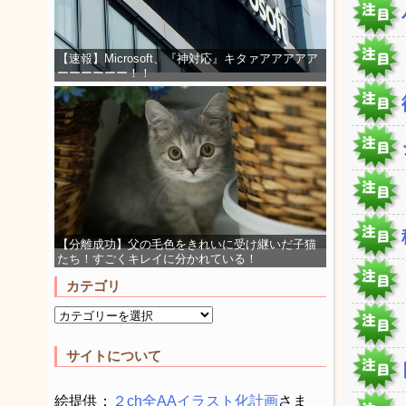
【速報】Microsoft、『神対応』キタァアアアアア
ーーーーーー！！
【分離成功】父の毛色をきれいに受け継いだ子猫
たち！すごくキレイに分かれている！
カテゴリ
サイトについて
絵提供：
２ch全AAイラスト化計画
さま