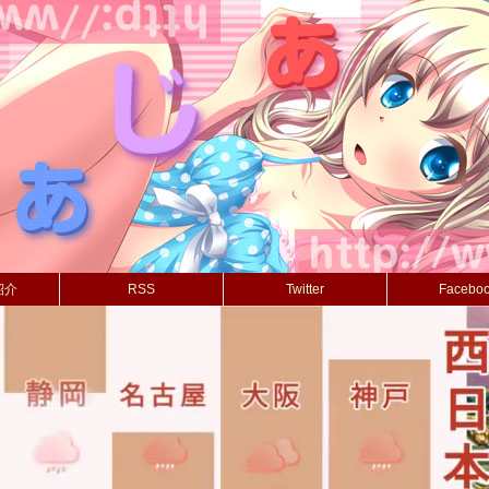
紹介
RSS
Twitter
Facebo