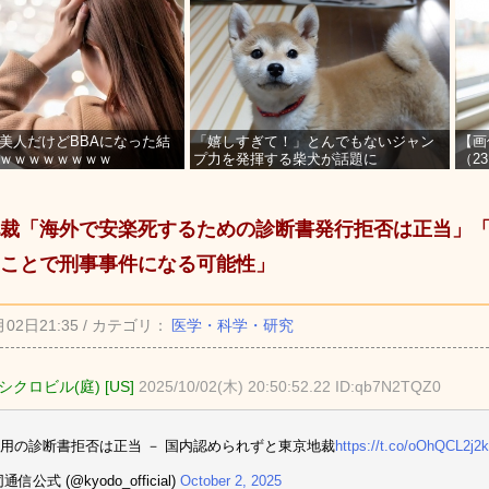
美人だけどBBAになった結
「嬉しすぎて！」とんでもないジャン
【画
ｗｗｗｗｗｗｗｗ
プ力を発揮する柴犬が話題に
（2
を募
裁「海外で安楽死するための診断書発行拒否は正当」
ことで刑事事件になる可能性」
月02日21:35 / カテゴリ：
医学・科学・研究
クロビル(庭) [US]
2025/10/02(木) 20:50:52.22 ID:qb7N2TQZ0
用の診断書拒否は正当 － 国内認められずと東京地裁
https://t.co/oOhQCL2j2k
通信公式 (@kyodo_official)
October 2, 2025