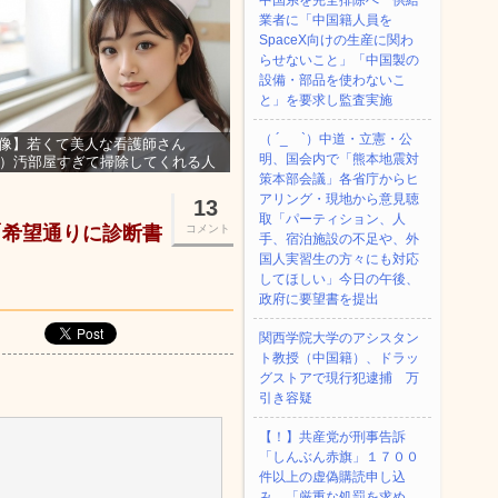
中国系を完全排除へ 供給
業者に「中国籍人員を
SpaceX向けの生産に関わ
らせないこと」「中国製の
設備・部品を使わないこ
と」を要求し監査実施
（ ´_ゝ`）中道・立憲・公
像】若くて美人な看護師さん
明、国会内で「熊本地震対
3）汚部屋すぎて掃除してくれる人
集ｗｗｗ
策本部会議」各省庁からヒ
アリング・現地から意見聴
13
取「パーティション、人
「希望通りに診断書
コメント
手、宿泊施設の不足や、外
国人実習生の方々にも対応
してほしい」今日の午後、
政府に要望書を提出
関西学院大学のアシスタン
ト教授（中国籍）、ドラッ
グストアで現行犯逮捕 万
引き容疑
【！】共産党が刑事告訴
「しんぶん赤旗」１７００
件以上の虚偽購読申し込
み 「厳重な処罰を求め