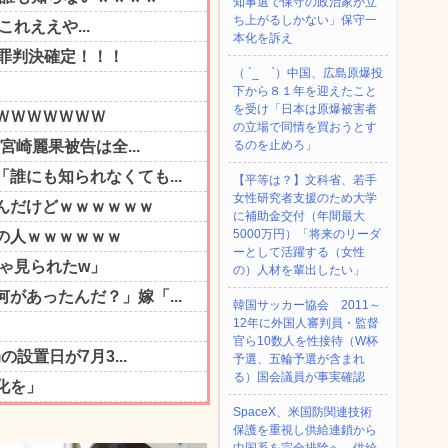
知事選で保守の政治家が立
ち上がるしかない」保守一
本化を訴え
（ ´_ゝ`）中国、広島原爆投
下から８１年を迎えたこと
を受け「日本は原爆被害者
の立場で同情を買おうとす
るのを止めろ」
【平等は？】文科省、若手
女性研究者支援のため大学
に補助金交付（年間最大
5000万円）「将来のリーダ
ーとして活躍する（女性
の）人材を輩出したい」
韓国サッカー協会 2011～
12年に外国人審判員・監督
官ら10数人を性接待（W杯
予選、五輪予選が含まれ
る）国会議員が事実確認
SpaceX、米国防関連技術
保護を重視し供給連鎖から