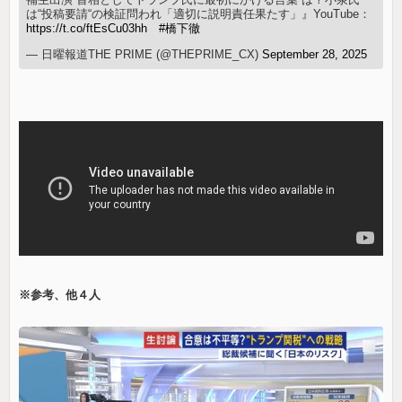
は“投稿要請“の検証問われ「適切に説明責任果たす」』YouTube：
https://t.co/ftEsCu03hh
#橋下徹
— 日曜報道THE PRIME (@THEPRIME_CX)
September 28, 2025
※参考、他４人