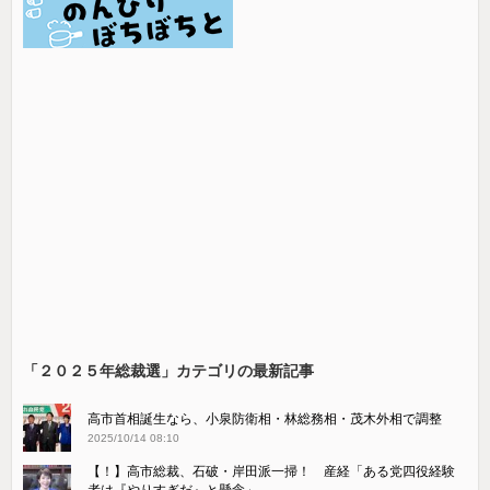
「２０２５年総裁選」カテゴリの最新記事
高市首相誕生なら、小泉防衛相・林総務相・茂木外相で調整
2025/10/14 08:10
【！】高市総裁、石破・岸田派一掃！ 産経「ある党四役経験