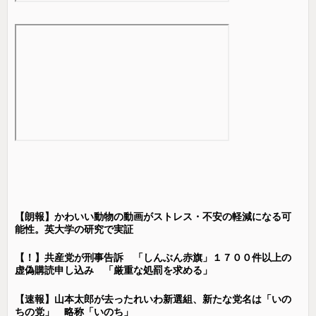
【朗報】かわいい動物の動画がストレス・不安の軽減になる可
能性。英大学の研究で実証
【！】共産党が刑事告訴 「しんぶん赤旗」１７００件以上の
虚偽購読申し込み 「厳重な処罰を求める」
【速報】山本太郎が去ったれいわ新選組、新たな党名は「いの
ちの党」 略称「いのち」