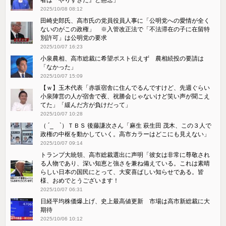
者は『やりすぎだ』と懸念」
2025/10/08 08:12
田崎史郎氏、高市氏の党員役員人事に「公明党への愛情が全く
ないのがこの政権」 ※入管改正法で「不法滞在の子に在留特
別許可」は公明党の要求
2025/10/07 16:23
小泉農相、高市総裁に希望ポスト伝えず 農相続投の要請は
「なかった」
2025/10/07 15:09
【ｗ】玉木代表「赤坂宿舎に住んでるんですけど、先週ぐらい
小泉陣営の人が宿舎で夜、祝勝会じゃないけど笑い声が聞こえ
てた」「緩んだ方が負けだって」
2025/10/07 10:28
（ ´_ゝ`）ＴＢＳ 後藤謙次さん「麻生 萩生田 茂木、この３人で
政権の中枢を動かしていく。高市カラーはどこにも見えない」
2025/10/07 09:14
トランプ大統領、高市総裁選出に声明「彼女は非常に尊敬され
る人物であり、深い知恵と強さを兼ね備えている。これは素晴
らしい日本の国民にとって、大変喜ばしい知らせである。皆
様、おめでとうございます！
2025/10/07 06:31
日経平均株価爆上げ、史上最高値更新 市場は高市新総裁に大
期待
2025/10/06 10:12