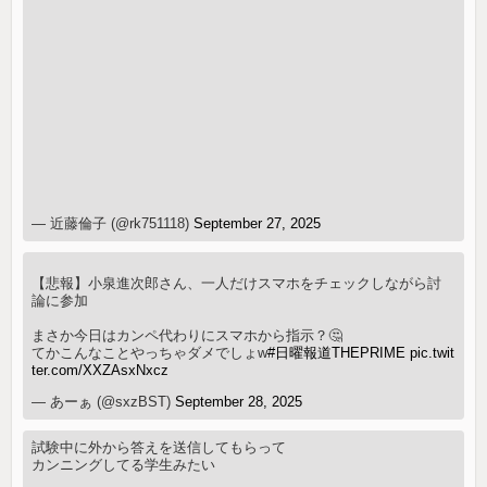
— 近藤倫子 (@rk751118)
September 27, 2025
【悲報】小泉進次郎さん、一人だけスマホをチェックしながら討
論に参加
まさか今日はカンペ代わりにスマホから指示？🤔
てかこんなことやっちゃダメでしょw
#日曜報道THEPRIME
pic.twit
ter.com/XXZAsxNxcz
— あーぁ (@sxzBST)
September 28, 2025
試験中に外から答えを送信してもらって
カンニングしてる学生みたい