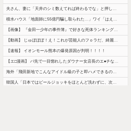
夫さん、妻に「天井のシミ数えてれば終わるでな」と押し倒されて性行為 → 凄いことになるｗｗｗｗｗ
積水ハウス「地面師に55億円騙し取られた…」ワイ「はえーかわいそう…会社滅茶苦茶やろなぁ」→
【画像】 『金田一少年の事件簿』で好きな死体ランキング１位がこちら！
【動画】 じゅぼぼぼ！え！これが芸能人のフｏラだ、綺麗な顔とお口でこんなことしているだ 笑
【速報】 イオンモール熊本の爆発原因が判明！！！！
【エ□漫画】 バ先で一目惚れしたダウナー女店長のエ●チなサービスで給料0円…！弱点チクビ責めでイカせまくってわからせる…！
海外「飛田新地でこんなアイドル級の子と即ハメできるのかよ」⇒ 晒された無修正動画がコチラ
韓国人「日本ではビールジョッキをほとんど洗わずに、次の客に出すんだ！ これが証拠の映像だ!!」……あー、なるほどですねー。韓国には「アレ」がないんだ？
【朗報】かわいい動物の動画がストレス・不安の軽減になる可能性。英大学の研究で実証
【画像】カップヌードル、限界突破ｗｗｗ
ドイツ人男性がランニングシューズで富士登山 「足をくじいて動けない」
【画像】最近の高級ミニバンの顔キモすぎだろwww