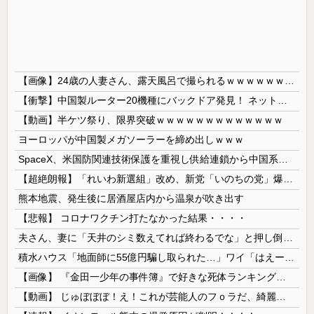
【画像】24歳の人妻さん、露天風呂で撮られるｗｗｗｗｗｗｗｗｗｗｗｗｗｗｗｗｗ
【衝撃】中国製ルーター20機種にバックドア発見！ ネットに繋ぐだけで35秒ごとに中国のサーバーと通信
【動画】半ケツ祭り、限界突破ｗｗｗｗｗｗｗｗｗｗｗｗｗ
ヨーロッパが中国製メガソーラーを締め出しｗｗｗ
SpaceX、米国防関連技術保護を重視し供給連鎖から中国系を完全排除へ 供給業者に「中国籍人員をSpaceX向けの生産に関わらせないこと」「中国...
【超絶朗報】「れいわ新選組」改め、新党「いのちの党」爆誕！！！うおおおおおおおお
熊本地震、発生後に居酒屋店内から温泉が吹き出す
【悲報】 コロナワクチン打たなかった結果・・・・
夫さん、妻に「天井のシミ数えてれば終わるでな」と押し倒されて性行為 → 凄いことになるｗｗｗｗｗ
積水ハウス「地面師に55億円騙し取られた…」ワイ「はえーかわいそう…会社滅茶苦茶やろなぁ」→
【画像】 『金田一少年の事件簿』で好きな死体ランキング１位がこちら！
【動画】 じゅぼぼぼ！え！これが芸能人のフｏラだ、綺麗な顔とお口でこんなことしているだ 笑