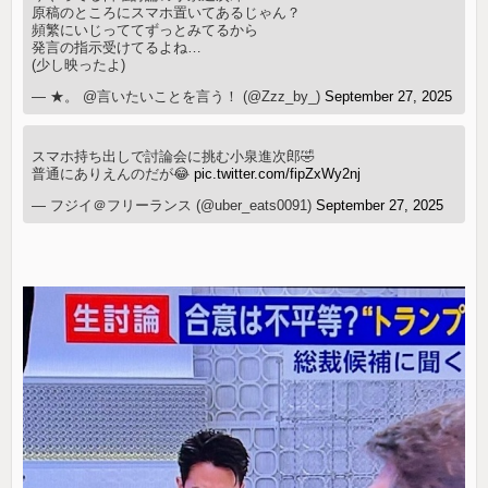
原稿のところにスマホ置いてあるじゃん？
頻繁にいじっててずっとみてるから
発言の指示受けてるよね…
(少し映ったよ)
— ★。 @言いたいことを言う！ (@Zzz_by_)
September 27, 2025
スマホ持ち出しで討論会に挑む小泉進次郎🤣
普通にありえんのだが😂
pic.twitter.com/fipZxWy2nj
— フジイ＠フリーランス (@uber_eats0091)
September 27, 2025