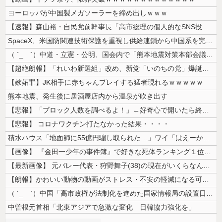
ヨーロッパが中国製メガソーラーを締め出しｗｗｗ
【速報】森山裕・自民党前幹事長「高市総理の個人的なSNS投稿が習近平主...
SpaceX、米国防関連技術保護を重視し供給連鎖から中国系を完全排除へ...
（ ´_ゝ`）中道・立憲・公明、国会内で「熊本地震対策本部会議」各省庁...
【超絶朗報】「れいわ新選組」改め、新党「いのちの党」爆誕！！！うおおお...
【嫉妬罪】JK相手に赤ちゃんプレイする猛者現れるｗｗｗｗｗ
熊本地震、発生後に居酒屋店内から温泉が吹き出す
【悲報】「ブロック人数を調べるよ！」←好奇心で開いたら終わるサイトだっ...
【悲報】 コロナワクチン打たなかった結果・・・・
積水ハウス「地面師に55億円騙し取られた…」ワイ「はえーかわいそう…会...
【画像】 『金田一少年の事件簿』で好きな死体ランキング１位がこちら！
【最新画像】 元バレー代表・狩野舞子(38)の現在がいくらなんでも即ハ...
【朗報】かわいい動物の動画がストレス・不安の軽減になる可能性。英大学の...
（ ´_ゝ`）中国「高市政権が法制化を進めた国家情報局の設置日が7月3...
中曽根元首相「北東アジアで急激な変化 日韓協力強化を」