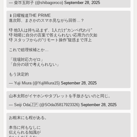
— 柴🍑五郎子 (@shibagoroco)
September 28, 2025
📱日曜報道THE PRIME
進次郎、まさかのスマホ見ながら回答…？
👎 他3人は持ち込まず、1人だけ“カンペ代わり”
👎 咄嗟に自分の言葉で答えられない応用力の欠如
👎 スタッフからの“リモート操作”疑惑まで浮上
これで総理候補とか…
「現場対応力ゼロ」
「自分の頭で考えられない」
もう決定的
— Yuji Miura (@YujiMiura15)
September 28, 2025
山本太郎がイヤホンやタブレットを手放さないのと同じ。
— Seiji Oda🇯🇵 (@SOda35817923326)
September 28, 2025
お粗末にも程がある。
本当に何もなしに
伝えられる知識が