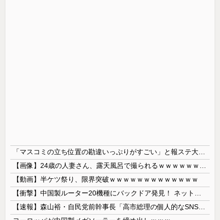
「マスコミの立ち位置の勘違いっぷりがすごい」と報ステ大越キャスターの台詞に視聴者絶句、高市とトランプを同列視させようという思惑がひしひしと
【画像】24歳の人妻さん、露天風呂で撮られるｗｗｗｗｗｗｗｗｗｗｗｗｗｗｗｗｗ
【動画】半ケツ祭り、限界突破ｗｗｗｗｗｗｗｗｗｗｗｗｗ
【衝撃】中国製ルーター20機種にバックドア発見！ ネットに繋ぐだけで35秒ごとに中国のサーバーと通信
【速報】森山裕・自民党前幹事長「高市総理の個人的なSNS投稿が習近平主席を怒らせた」