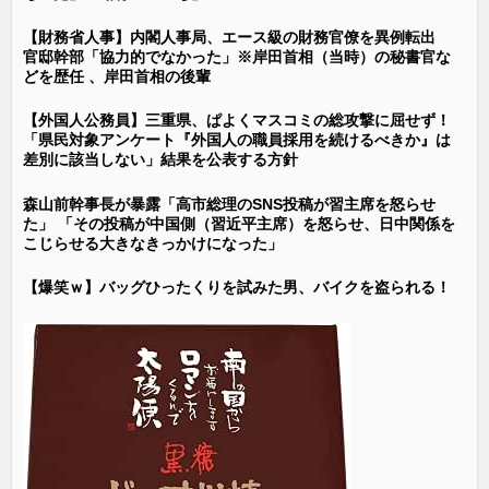
【財務省人事】内閣人事局、エース級の財務官僚を異例転出
官邸幹部「協力的でなかった」※岸田首相（当時）の秘書官な
どを歴任 、岸田首相の後輩
【外国人公務員】三重県、ぱよくマスコミの総攻撃に屈せず！
「県民対象アンケート『外国人の職員採用を続けるべきか』は
差別に該当しない」結果を公表する方針
森山前幹事長が暴露「高市総理のSNS投稿が習主席を怒らせ
た」 「その投稿が中国側（習近平主席）を怒らせ、日中関係を
こじらせる大きなきっかけになった」
【爆笑ｗ】バッグひったくりを試みた男、バイクを盗られる！