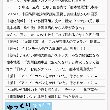
ヨーロッパが中国製メガソーラーを締め出しｗｗｗ
（ ´_ゝ`）中道・立憲・公明、国会内で「熊本地震対策本部会議」各省庁からヒアリング・現地から意見聴取「パーティション、人手、宿泊施設の不足や、...
SpaceX、米国防関連技術保護を重視し供給連鎖から中国系を完全排除へ 供給業者に「中国籍人員をSpaceX向けの生産に関わらせないこと」「中国...
【超絶朗報】「れいわ新選組」改め、新党「いのちの党」爆誕！！！うおおおおおおおお
熊本地震、発生後に居酒屋店内から温泉が吹き出す
夫さん、妻に「天井のシミ数えてれば終わるでな」と押し倒されて性行為 → 凄いことになるｗｗｗｗｗ
【動画】 じゅぼぼぼ！え！これが芸能人のフｏラだ、綺麗な顔とお口でこんなことしているだ 笑
【速報】 イオンモール熊本の爆発原因が判明！！！！
【朗報】かわいい動物の動画がストレス・不安の軽減になる可能性。英大学の研究で実証
熊本地震、「九州自動車道は混んでない」と実況しながら被災地へ向かう有名アナなどに批判殺到 全国紙記者「最新の状況をいち早く伝えることは報道機関としての責務」「情報を取り上げることには大きな意義がある」
海外「日本よ、お前がナンバーワンだ」 熊本地震直後の日本の対応のスピードに世界が衝撃
【猫】 ドアノブにカバンをかけていた。行けるかニャ？ → 猫はこうなります…
【猫】 ドアノブにカバンをかけていた。行けるかニャ？ → 猫はこうなります…
ネコ飼いが階段の上で袋を揺らす。キラ〜ン！ → 地下室からヤツが現れる…
【衝撃映像】バカが津波を撮影しに行った結果…