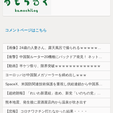
コメントページはこちら
【画像】24歳の人妻さん、露天風呂で撮られるｗｗｗｗｗｗｗｗｗｗｗｗｗｗｗｗｗ
【衝撃】中国製ルーター20機種にバックドア発見！ ネットに繋ぐだけで35秒ごとに中国のサーバーと通信
【動画】半ケツ祭り、限界突破ｗｗｗｗｗｗｗｗｗｗｗｗｗ
ヨーロッパが中国製メガソーラーを締め出しｗｗｗ
SpaceX、米国防関連技術保護を重視し供給連鎖から中国系を完全排除へ 供給業者に「中国籍人員をSpaceX向けの生産に関わらせないこと」「中国...
【超絶朗報】「れいわ新選組」改め、新党「いのちの党」爆誕！！！うおおおおおおおお
熊本地震、発生後に居酒屋店内から温泉が吹き出す
【悲報】 コロナワクチン打たなかった結果・・・・