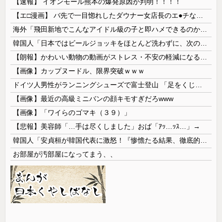
【速報】 イオンモール熊本の爆発原因が判明！！！！
【エ□漫画】 バ先で一目惚れしたダウナー女店長のエ●チなサービスで給料0円…！弱点チクビ責めでイカせまくってわからせる…！
海外「飛田新地でこんなアイドル級の子と即ハメできるのかよ」⇒ 晒された無修正動画がコチラ
韓国人「日本ではビールジョッキをほとんど洗わずに、次の客に出すんだ！ これが証拠の映像だ!!」……あー、なるほどですねー。韓国には「アレ」がないんだ？
【朗報】かわいい動物の動画がストレス・不安の軽減になる可能性。英大学の研究で実証
【画像】カップヌードル、限界突破ｗｗｗ
ドイツ人男性がランニングシューズで富士登山 「足をくじいて動けない」
【画像】最近の高級ミニバンの顔キモすぎだろwww
【画像】「ワイらのゴマキ（３９）」
【悲報】美容師「…手は尽くしました」おば「ｱｯ…ｯｽ…」→
韓国人「安貞桓が韓国代表に激怒！『惨憺たる結果、徹底的な刷新が必要だ』と監督や協会を痛烈批判」
お部屋が汚部屋になってまう、、