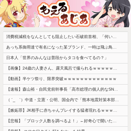
消費税減税をなんとしても阻止したい石破前首相、「何いってんのこいつ」と有権者をドン引きさせるよな屁理屈を……
あっち系御用達で有名になった某ブランド、一時は飛ぶ鳥を落とす勢いだったが今期の業績は……
日本人「世界のみんなは普段からタコを食べてるの？」
【画像】24歳の人妻さん、露天風呂で撮られるｗｗｗｗｗｗｗｗｗｗｗｗｗｗｗｗｗ
【動画】半ケツ祭り、限界突破ｗｗｗｗｗｗｗｗｗｗｗｗｗ
【速報】森山裕・自民党前幹事長「高市総理の個人的なSNS投稿が習近平主席を怒らせた」
（ ´_ゝ`）中道・立憲・公明、国会内で「熊本地震対策本部会議」各省庁からヒアリング・現地から意見聴取「パーティション、人手、宿泊施設の不足や、...
【嫉妬罪】JK相手に赤ちゃんプレイする猛者現れるｗｗｗｗｗ
【悲報】「ブロック人数を調べるよ！」←好奇心で開いたら終わるサイトだった【HotTweets】