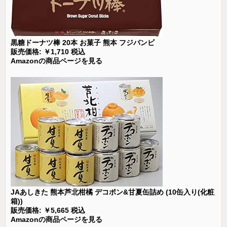
黒糖ドーナツ棒 20本 お菓子 熊本 フジバンビ
販売価格: ￥1,710 税込
Amazonの商品ページを見る
JAあしきた 熊本芦北柑橘 デコポン&甘夏缶詰め (10缶入り(化粧
箱))
販売価格: ￥5,665 税込
Amazonの商品ページを見る