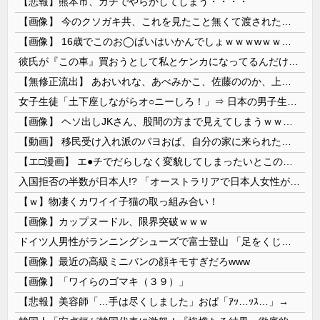
【悲報】熊本市、ガチでやらかしてしまう・・・・
【画像】 今のクソガキ共、これを見たこと無くて渡されたらパニクるらしいｗｗｗｗｗｗｗｗｗｗｗｗｗ
【画像】 16歳でこのお◯ぱいはいかんでしょｗｗｗwｗｗｗｗｗｗｗｗ❤
彼氏が『この車』買おうとして私とケンカになってるんだけどｗｗｗｗｗｗ
【無修正流出】 あおいれな、あべみかこ、佐藤ののか、上川星空、美園和花！人気女優5人のマ●コが高画質で丸見えに！
女子生徒「土下座しながらオ○ニーしろ！」⇒ 日本の男子生徒への性的いじめ動画がエ□すぎる
【画像】 ヘソ出しJKさん、股間の方まで見えてしまうｗｗｗｗｗｗｗｗｗ
【動画】 移民受け入れ派のパヨおば、自分の家に来られたら全力で拒否るｗｗｗｗｗｗｗｗｗｗｗｗ
【エ□漫画】 エ●チでだらしなく変貌してしまったいとこのお姉ちゃんにチン○ン搾り取られちゃうショタ君…！
入国拒否の半数が日本人!? 「オーストラリアで日本人女性が売春」
【ｗ】物凄くカワイイ子猫の取っ組み合い！
【画像】カップヌードル、限界突破ｗｗｗ
ドイツ人男性がランニングシューズで富士登山 「足をくじいて動けない」
【画像】最近の高級ミニバンの顔キモすぎだろwww
【画像】「ワイらのゴマキ（３９）」
【悲報】美容師「…手は尽くしました」おば「ｱｯ…ｯｽ…」→