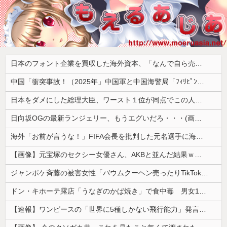
日本のフォント企業を買収した海外資本、「なんで自ら売上ゼロにするようなことするの」とドン引きするような方針転換を……
中国「衝突事故！（2025年」中国軍と中国海警局「ﾌｨﾘﾋﾟﾝ船の追跡中に衝突！（8/11」中国「2人死亡」中国政府「1年間隠蔽」日本「隠蔽された事実報道！（2026年」→
日本をダメにした総理大臣、ワースト１位が同点でこの人ｗｗｗｗｗｗ
日向坂OGの最新ランジェリー、もうエグいだろ・・・(画像どーん)
海外「お前が言うな！」FIFA会長を批判した元名選手に海外から猛反発！（海外の反応）
【画像】元宝塚のセクシー女優さん、AKBと並んだ結果ｗｗｗｗ
ジャンポケ斉藤の被害女性「バウムクーヘン売ったりTikTokライブしててムカついたから示談しなかった」←これ
ドン・キホーテ露店「うなぎのかば焼き」で食中毒 男女14人が発熱や腹痛など訴え…サルモネラ属の菌検出
【速報】ワンピースの「世界に5種しかない飛行能力」発言の謎が解けるww..