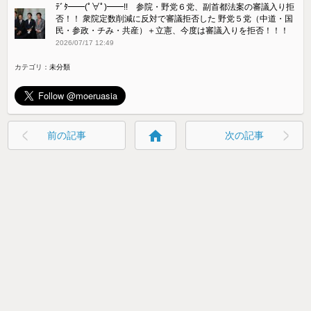
ﾃﾞﾀ━━(ﾟ∀ﾟ)━━!! 参院・野党６党、副首都法案の審議入り拒
否！！ 衆院定数削減に反対で審議拒否した 野党５党（中道・国
民・参政・チみ・共産）＋立憲、今度は審議入りを拒否！！！
2026/07/17 12:49
カテゴリ：
未分類
home
前の記事
次の記事