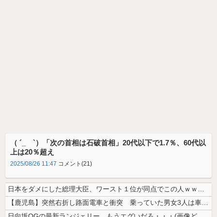
（ ´_ゝ`）「次の首相は石破首相」20代以下で1.7％、60代以
上は20％超え
2025/08/26 11:47
コメント(21)
日本をダメにした総理大臣、ワースト１位が同点でこの人ｗｗｗｗｗｗ
【鹿児島】突然右折し路面電車と衝突 乗っていた男女3人は車を放置しダッ...
日向坂OGの最新ランジェリー、もうエグいだろ・・・(画像どーん)