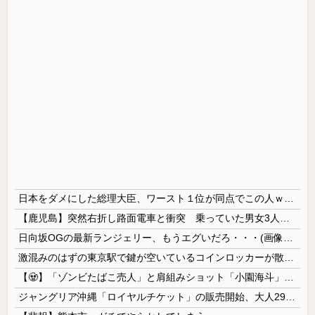
日本をダメにした総理大臣、ワースト１位が同点でこの人ｗｗｗｗｗｗ
【鹿児島】突然右折し路面電車と衝突 乗っていた男女3人は車を放置しダッシュで逃走中
日向坂OGの最新ランジェリー、もうエグいだろ・・・(画像どーん)
激混みのはずの東京駅で鍵が空いているコインロッカーが散見、「ラッキー」と思って中を確認してみると……
【🧟】「ゾンビたばこ売人」と肩組みショット「小園海斗」に注がれる“厳しい視線” 「レギュラー剥奪も選択肢のひとつに」
ジャングリア沖縄「ロイヤルチケット」の販売開始、大人29,700円にｗｗｗｗｗｗｗｗｗ