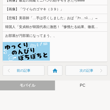
【画像】最近の高級ミニバンの顔キモすぎだろwww
【画像】「ワイらのゴマキ（３９）」
【悲報】美容師「…手は尽くしました」おば「ｱｯ…ｯｽ…」→
韓国人「安貞桓が韓国代表に激怒！『惨憺たる結果、徹底的な刷新が必要だ』と監督や協会を痛烈批判」
お部屋が汚部屋になってまう、、
home
前の記事
次の記事
モバイル
PC