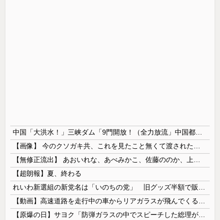
中国「大洪水！」三峡ダム「9門開放！（全力放流」中国都市「三峡沿線の道路水没」中国政府「高速道路封鎖！」中国ダム「緊急放流に合わせて開門（土砂崩れ発生」→
【画像】 今のクソガキ共、これを見たこと無くて渡されたらパニクるらしいｗｗｗｗｗｗｗｗｗｗｗｗｗ
【無修正流出】 あおいれな、あべみかこ、佐藤ののか、上川星空、美園和花！人気女優5人のマ●コが高画質で丸見えに！
【超朗報】夏、終わる
れいわ新選組の新党名は「いのちの党」 旧グッズ半額で販売 どうなる秘書給与疑惑
【動画】高速道路を走行中の車からリアガラスが飛んでくる事故(ﾟoﾟ)
【原爆の日】サヨク「防弾ガラスの中でスピーチした総理がこれまでいたんだろうか。オバマ大統領でさえ、防弾ガラスなんてなかった！」→石破茂＆オバマ大...