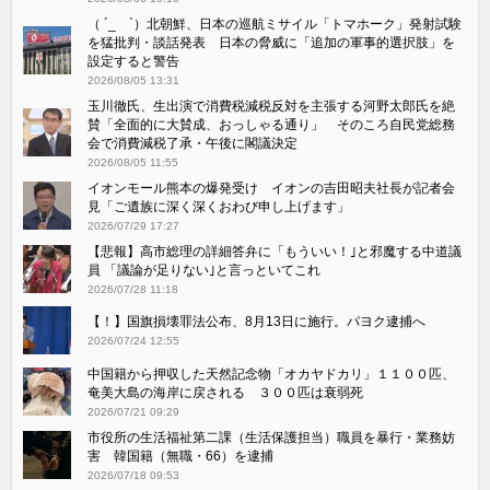
（ ´_ゝ`）北朝鮮、日本の巡航ミサイル「‌トマホーク」発射試験
を猛批判・談話発表 日本の脅威に「追加の軍事的選択肢」を
設定すると警告
2026/08/05 13:31
玉川徹氏、生出演で消費税減税反対を主張する河野太郎氏を絶
賛「全面的に大賛成、おっしゃる通り」 そのころ自民党総務
会で消費減税了承・午後に閣議決定
2026/08/05 11:55
イオンモール熊本の爆発受け イオンの吉田昭夫社長が記者会
見「ご遺族に深く深くおわび申し上げます」
2026/07/29 17:27
【悲報】高市総理の詳細答弁に「もういい！｣と邪魔する中道議
員 「議論が足りない｣と言っといてこれ
2026/07/28 11:18
【！】国旗損壊罪法公布、8月13日に施行。パヨク逮捕へ
2026/07/24 12:55
中国籍から押収した天然記念物「オカヤドカリ」１１００匹、
奄美大島の海岸に戻される ３００匹は衰弱死
2026/07/21 09:29
市役所の生活福祉第二課（生活保護担当）職員を暴行・業務妨
害 韓国籍（無職・66）を逮捕
2026/07/18 09:53