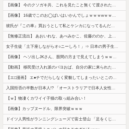
【画像】 今のクソガキ共、これを見たこと無くて渡されたらパニクるらしいｗｗｗｗｗｗｗｗｗｗｗｗｗ
【画像】 16歳でこのお◯ぱいはいかんでしょｗｗｗwｗｗｗｗｗｗｗｗ❤
彼氏が『この車』買おうとして私とケンカになってるんだけどｗｗｗｗｗｗ
【無修正流出】 あおいれな、あべみかこ、佐藤ののか、上川星空、美園和花！人気女優5人のマ●コが高画質で丸見えに！
女子生徒「土下座しながらオ○ニーしろ！」⇒ 日本の男子生徒への性的いじめ動画がエ□すぎる
【画像】 ヘソ出しJKさん、股間の方まで見えてしまうｗｗｗｗｗｗｗｗｗ
【動画】 移民受け入れ派のパヨおば、自分の家に来られたら全力で拒否るｗｗｗｗｗｗｗｗｗｗｗｗ
【エ□漫画】 エ●チでだらしなく変貌してしまったいとこのお姉ちゃんにチン○ン搾り取られちゃうショタ君…！
入国拒否の半数が日本人!? 「オーストラリアで日本人女性が売春」
【ｗ】物凄くカワイイ子猫の取っ組み合い！
【画像】カップヌードル、限界突破ｗｗｗ
ドイツ人男性がランニングシューズで富士登山 「足をくじいて動けない」