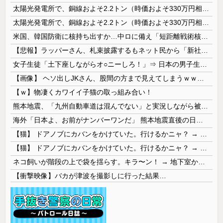
太陽光発電所で、銅線およそ2.2トン（時価およそ330万円相当）盗んだなど、ベトナム国籍（無職）２人逮捕、盗まれた銅線の半分はすでに売却 富山で...
太陽光発電所で、銅線およそ2.2トン（時価およそ330万円相当）盗んだなど、ベトナム国籍（無職）２人逮捕、盗まれた銅線の半分はすでに売却 富山で...
米国、韓国防衛に核持ち出すか…中ロに備え「短距離戦術核」を検討！
【悲報】ラッパーさん、札束披露するもネット民から「新社会人の初ボーナスくらいしかない」と笑われる
女子生徒「土下座しながらオ○ニーしろ！」⇒ 日本の男子生徒への性的いじめ動画がエ□すぎる
【画像】 ヘソ出しJKさん、股間の方まで見えてしまうｗｗｗｗｗｗｗｗｗ
【ｗ】物凄くカワイイ子猫の取っ組み合い！
熊本地震、「九州自動車道は混んでない」と実況しながら被災地へ向かう有名アナなどに批判殺到 全国紙記者「最新の状況をいち早く伝えることは報道機関としての責務」「情報を取り上げることには大きな意義がある」
海外「日本よ、お前がナンバーワンだ」 熊本地震直後の日本の対応のスピードに世界が衝撃
【猫】 ドアノブにカバンをかけていた。行けるかニャ？ → 猫はこうなります…
【猫】 ドアノブにカバンをかけていた。行けるかニャ？ → 猫はこうなります…
ネコ飼いが階段の上で袋を揺らす。キラ〜ン！ → 地下室からヤツが現れる…
【衝撃映像】バカが津波を撮影しに行った結果…