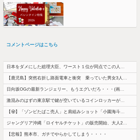
コメントページはこちら
日本をダメにした総理大臣、ワースト１位が同点でこの人ｗｗｗｗｗｗ
【鹿児島】突然右折し路面電車と衝突 乗っていた男女3人は車を放置しダッシュで逃走中
日向坂OGの最新ランジェリー、もうエグいだろ・・・(画像どーん)
激混みのはずの東京駅で鍵が空いているコインロッカーが散見、「ラッキー」と思って中を確認してみると……
【🧟】「ゾンビたばこ売人」と肩組みショット「小園海斗」に注がれる“厳しい視線” 「レギュラー剥奪も選択肢のひとつに」
ジャングリア沖縄「ロイヤルチケット」の販売開始、大人29,700円にｗｗｗｗｗｗｗｗｗ
【悲報】熊本市、ガチでやらかしてしまう・・・・