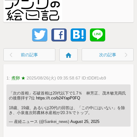
home
前の記事
次の記事
1:
煮卵 ★
2025/08/26(火) 09:35:58.67 ID:tDDlf1vb9
「次の首相」石破首相は20代以下で1.7％ 林芳正、茂木敏充両氏
の後塵拝す7位
https://t.co/b24YapP0FQ
18歳、19歳、あるいは20代の回答は、「この中にはいない」を除
き、小泉進次郎農林水産相が20.3％でトップ。
— 産経ニュース (@Sankei_news)
August 25, 2025