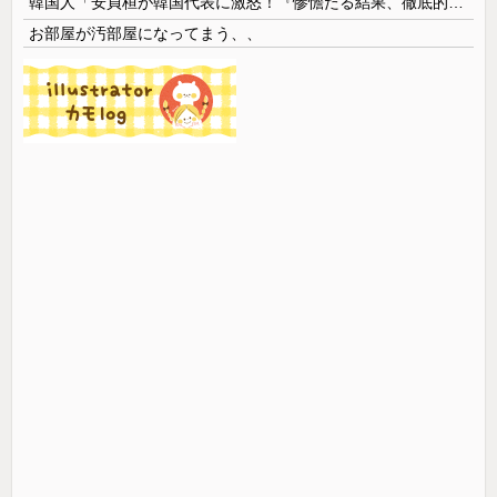
韓国人「安貞桓が韓国代表に激怒！『惨憺たる結果、徹底的な刷新が必要だ』と監督や協会を痛烈批判」
お部屋が汚部屋になってまう、、