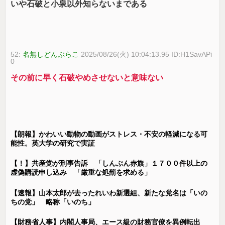
いや石破と小泉以外知らないまである
52:
名無しどんぶらこ
2025/08/26(火) 10:04:13.95 ID:H1SavAPi
0
その前に早く石破やめさせないと意味ない
【朗報】かわいい動物の動画がストレス・不安の軽減になる可
能性。英大学の研究で実証
【！】共産党が刑事告訴 「しんぶん赤旗」１７００件以上の
虚偽購読申し込み 「厳重な処罰を求める」
【速報】山本太郎が去ったれいわ新選組、新たな党名は「いの
ちの党」 略称「いのち」
【財務省人事】内閣人事局、エース級の財務官僚を異例転出