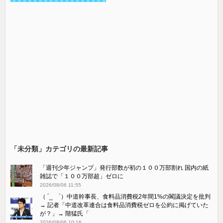
「未分類」カテゴリの最新記事
「週刊少年ジャンプ」発行部数が初の１００万部割れ 国内の紙
雑誌で「１００万部超」ゼロに
2026/08/06 11:55
（ ´_ゝ`）中道幹事長、食料品消費税2年間1%の閣議決定を批判
→ 記者「中道改革連合は食料品消費税ゼロを公約に掲げていた
が？」→ 階猛氏「
2026/08/06 10:16