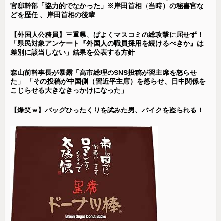
官邸幹部「協力的でなかった」※岸田首相（当時）の秘書官な
どを歴任 、岸田首相の後輩
【外国人公務員】三重県、ぱよくマスコミの総攻撃に屈せず！
「県民対象アンケート『外国人の職員採用を続けるべきか』は
差別に該当しない」結果を公表する方針
森山前幹事長が暴露「高市総理のSNS投稿が習主席を怒らせ
た」 「その投稿が中国側（習近平主席）を怒らせ、日中関係を
こじらせる大きなきっかけになった」
【爆笑ｗ】バッグひったくりを試みた男、バイクを盗られる！