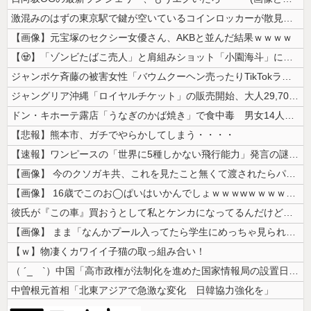
激混みのはずの東京駅で鍵が空いているコインロッカーが散見、「ラッキー」...
【画像】元宝塚のセクシー女優さん、AKBと並んだ結果ｗｗｗｗ
【🧟】「ゾンビたばこ売人」と肩組みショット「小園海斗」に注がれる“厳...
ジャンポケ斉藤の被害女性「バウムクーヘン売ったりTikTokライブして...
ジャングリア沖縄「ロイヤルチケット」の販売開始、大人29,700円にｗ...
ドン・キホーテ露店「うなぎのかば焼き」で食中毒 男女14人が発熱や腹痛...
【悲報】熊本市、ガチでやらかしてしまう・・・・
【速報】ワンピースの「世界に5種しかない飛行能力」発言の謎が解けるww...
【画像】 今のクソガキ共、これを見たこと無くて渡されたらパニクるらしい...
【画像】 16歳でこのお◯ぱいはいかんでしょｗｗｗwｗｗｗｗｗｗｗｗ❤
彼氏が『この車』買おうとして私とケンカになってるんだけどｗｗｗｗｗｗ
【画像】 まま「なんかプール入ってたら学生にめっちゃ見られたw」
【ｗ】物凄くカワイイ子猫の取っ組み合い！
（ ´_ゝ`）中国「高市政権が法制化を進めた国家情報局の設置日が7月3...
中曽根元首相「北東アジアで急激な変化 日韓協力強化を」