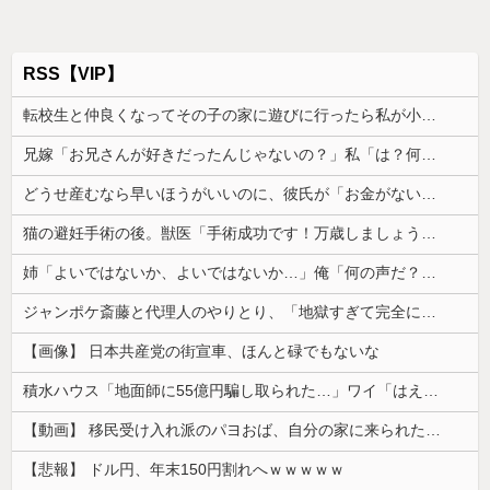
RSS【VIP】
転校生と仲良くなってその子の家に遊びに行ったら私が小さい頃に撮った写真があった
兄嫁「お兄さんが好きだったんじゃないの？」私「は？何の話？」→意味不明な発言の真相が後日明らかになり…
どうせ産むなら早いほうがいいのに、彼氏が「お金がない今は産めない」と言う。じゃあいくら貯めたら出産に踏み切れるの？と聞いたら...
猫の避妊手術の後。獣医「手術成功です！万歳しましょう」私「ばんざーい！」→安心した直後、思わぬ出来事が待っていて…
姉「よいではないか、よいではないか…」俺「何の声だ？」→気になって部屋を開けたら予想外の光景が広がっていて…
ジャンポケ斎藤と代理人のやりとり、「地獄すぎて完全にコントになってる……」と衝撃を受ける人が続出中
【画像】 日本共産党の街宣車、ほんと碌でもないな
積水ハウス「地面師に55億円騙し取られた…」ワイ「はえーかわいそう…会社滅茶苦茶やろなぁ」
【動画】 移民受け入れ派のパヨおば、自分の家に来られたら全力で拒否るｗｗｗｗｗｗｗｗｗｗｗｗ
【悲報】 ドル円、年末150円割れへｗｗｗｗｗ