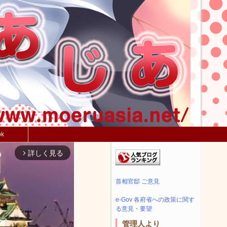
ok
詳しく見る
arrow_forward_ios
首相官邸 ご意見
e-Gov 各府省への政策に関す
る意見・要望
管理人より