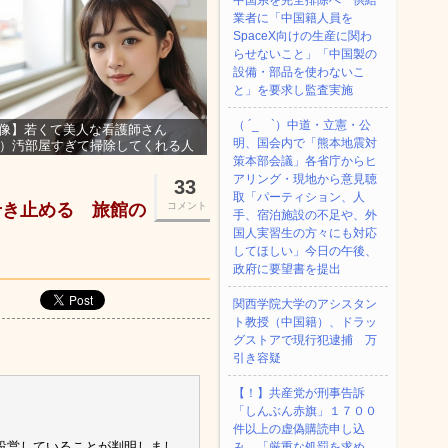
中国系を完全排除へ 供給
業者に「中国籍人員を
SpaceX向けの生産に関わ
らせないこと」「中国製の
設備・部品を使わないこ
と」を要求し監査実施
（ ´_ゝ`）中道・立憲・公
像】若くて美人な看護師さん
明、国会内で「熊本地震対
3）汚部屋すぎて掃除してくれる人
集ｗｗｗ
策本部会議」各省庁からヒ
アリング・現地から意見聴
33
取「パーティション、人
せき止める 旅館の
コメント
手、宿泊施設の不足や、外
国人実習生の方々にも対応
してほしい」今日の午後、
政府に要望書を提出
関西学院大学のアシスタン
ト教授（中国籍）、ドラッ
グストアで現行犯逮捕 万
引き容疑
【！】共産党が刑事告訴
「しんぶん赤旗」１７００
件以上の虚偽購読申し込
設営していることが判明しまし
み 「厳重な処罰を求め