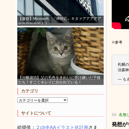
【速報】Microsoft、『神対応』キタァアアアアア
ーーーーーー！！
※参考
札幌の
法森林
【分離成功】父の毛色をきれいに受け継いだ子猫
— もえ
たち！すごくキレイに分かれている！
カテゴリ
サイトについて
50:
名無
発想が
絵提供：
２ch全AAイラスト化計画
さま