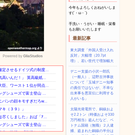
今年もよろしくおねがいしま
す(´・ω・`)
手洗い・うがい・睡眠・栄養
もお願いいたします
最新記事
東大調査「外国人受け入れ
反対」大幅増（20.7pt
Powered by 
GliaStudios
増）、若い世代で増加幅大
デニー支援の小沢一郎氏
Mute
（一般人）、辺野古沖事故
について「玉城デニー知事
の責任ではないが、不幸な
出来事を悪宣伝に利用する
人がいる」
太陽光発電所で、銅線およ
そ2.2トン（時価およそ330
万円相当）盗んだなど、ベ
トナム国籍（無職）２人逮
捕、盗まれた銅線の半分は