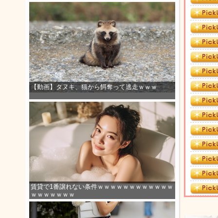
【動画】タヌキ、猫から餌奪って逃走ｗｗｗ
賃貸で1番譲れない条件ｗｗｗｗｗｗｗｗｗｗｗｗ
ｗｗｗｗｗｗｗ