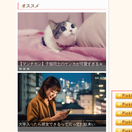
オススメ
【マンチカン】子猫同士のケンカが可愛すぎるｗ
ｗｗｗ
大学入ったら彼女できるって言ってた奴来い