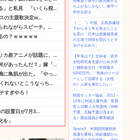
知事選で保守の政治家が立
ち上がるしかない」保守一
本化を訴え
（ ´_ゝ`）中国、広島原爆投
下から８１年を迎えたこと
を受け「日本は原爆被害者
の立場で同情を買おうとす
るのを止めろ」
【平等は？】文科省、若手
女性研究者支援のため大学
に補助金交付（年間最大
5000万円）「将来のリーダ
ーとして活躍する（女性
の）人材を輩出したい」
韓国サッカー協会 2011～
12年に外国人審判員・監督
官ら10数人を性接待（W杯
予選、五輪予選が含まれ
る）国会議員が事実確認
SpaceX、米国防関連技術
保護を重視し供給連鎖から