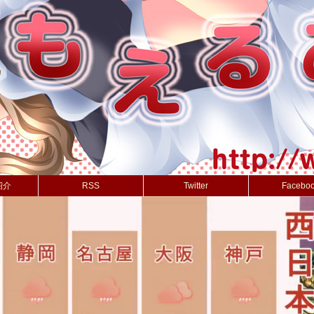
紹介
RSS
Twitter
Facebo