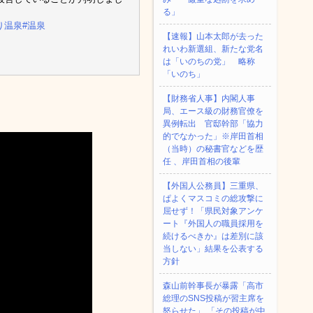
る」
り温泉
#温泉
【速報】山本太郎が去った
れいわ新選組、新たな党名
は「いのちの党」 略称
「いのち」
【財務省人事】内閣人事
局、エース級の財務官僚を
異例転出 官邸幹部「協力
的でなかった」※岸田首相
（当時）の秘書官などを歴
任 、岸田首相の後輩
【外国人公務員】三重県、
ぱよくマスコミの総攻撃に
屈せず！「県民対象アンケ
ート『外国人の職員採用を
続けるべきか』は差別に該
当しない」結果を公表する
方針
森山前幹事長が暴露「高市
総理のSNS投稿が習主席を
怒らせた」 「その投稿が中