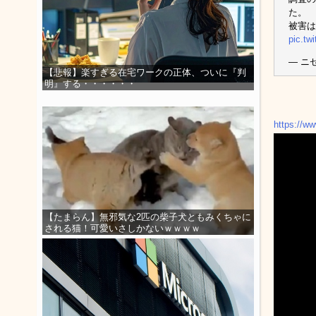
た。
被害は
pic.tw
— ニセ
【悲報】楽すぎる在宅ワークの正体、ついに『判
明』する・・・・・・
https://w
【たまらん】無邪気な2匹の柴子犬ともみくちゃに
される猫！可愛いさしかないｗｗｗｗ