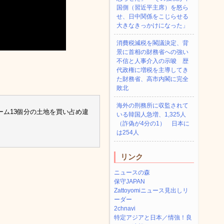
国側（習近平主席）を怒ら
せ、日中関係をこじらせる
大きなきっかけになった」
消費税減税を閣議決定、背
景に首相の財務省への強い
不信と人事介入の示唆 歴
代政権に増税を主導してき
た財務省、高市内閣に完全
敗北
海外の刑務所に収監されて
ム13個分の土地を買い占め違
いる韓国人急増、1,325人
（詐偽が4分の1） 日本に
は254人
リンク
ニュースの森
保守JAPAN
Zattoyomiニュース見出しリ
ーダー
2chnavi
特定アジアと日本／情強！良