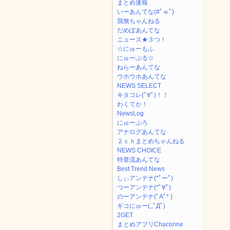
まとめ速報
いーあんてな(#ﾟｗﾟ)
我無ちゃんねる
だめぽあんてな
ニュース★３つ！
☆にゅーもふ
にゅーぷる☆
ねらーあんてな
ウホウホあんてな
NEWS SELECT
キタコレ(ﾟ∀ﾟ)！！
わくてか！
NewsLog
にゅーぷろ
アナログあんてな
２ｃｈまとめちゃんねる
NEWS CHOICE
特亜流あんてな
Best Trend News
しぃアンテナ(*ﾟーﾟ)
つーアンテナ(*ﾟ∀ﾟ)
のーアンテナ(ﾟAﾟ* )
ギコにゅー(,,ﾟДﾟ)
2GET
まとめアプリChaconne