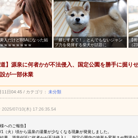
美人だけどBBAになった結
「嬉しすぎて！」とんでもないジャン
【画
ｗｗｗｗｗｗｗｗ
プ力を発揮する柴犬が話題に
（2
を募
道】源泉に何者かが不法侵入、国定公園を勝手に掘り
設が一部休業
月11日04:45 / カテゴリ：
未分類
★
2025/07/10(木) 17:26:35.54
様へのご報告】
5/7/1（火）頃から温泉の湯量が少なくなる現象が発覚しました。
結果、源泉付近に何者かが不法侵入し、国定公園内の地形を変形させ野湯を