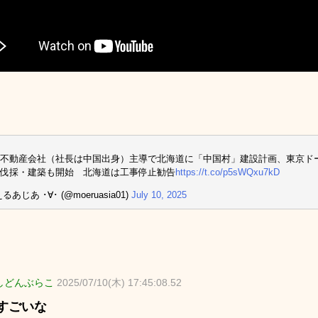
不動産会社（社長は中国出身）主導で北海道に「中国村」建設計画、東京ドー
伐採・建築も開始 北海道は工事停止勧告
https://t.co/p5sWQxu7kD
るあじあ ･∀･ (@moeruasia01)
July 10, 2025
しどんぶらこ
2025/07/10(木) 17:45:08.52
すごいな