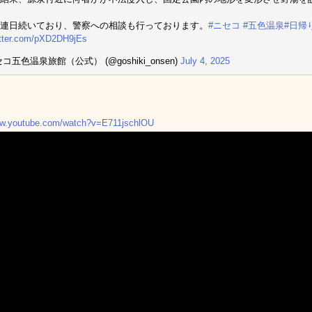
連日続いており、警察への相談も行っております。
#ニセコ
#五色温泉
#日帰
itter.com/pXD2DH9jEs
コ五色温泉旅館（公式） (@goshiki_onsen)
July 4, 2025
ww.youtube.com/watch?v=E711jschlOU