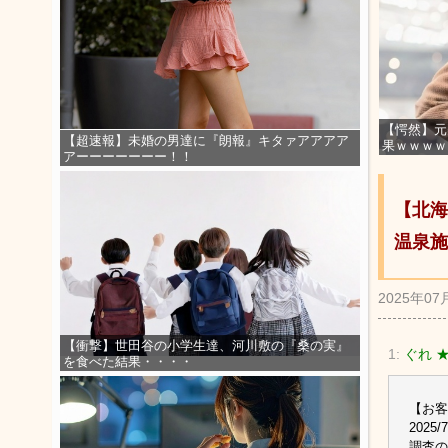
【愕然】元
【超速報】未婚の男達に『朗報』キタァアアアア
果ｗｗｗｗ
アーーーーーーー！！
【北海
温泉施
2025年07
【衝撃】世田谷の小学生達、河川敷の『桑の実』
1:
ぐれ 
を食べた結果・・・・
【お客
202
調査の