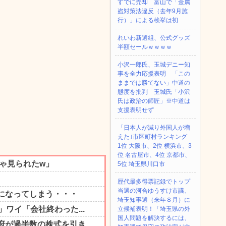
すでに売却 富山で「金属
盗対策法違反（去年9月施
行）」による検挙は初
れいわ新選組、公式グッズ
半額セールｗｗｗｗ
小沢一郎氏、玉城デニー知
事を全力応援表明 「この
ままでは勝てない」中道の
態度を批判 玉城氏「小沢
氏は政治の師匠」※中道は
支援表明せず
「日本人が減り外国人が増
えた｣市区町村ランキング
1位 大阪市、2位 横浜市、3
位 名古屋市、4位 京都市、
5位 埼玉県川口市
歴代最多得票記録でトップ
当選の河合ゆうすけ市議、
埼玉知事選（来年８月）に
立候補表明！「埼玉県の外
国人問題を解決するには、