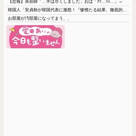
【悲報】美容師「…手は尽くしました」おば「ｱｯ…ｯｽ…」→
韓国人「安貞桓が韓国代表に激怒！『惨憺たる結果、徹底的な刷新が必要だ』と監督や協会を痛烈批判」
お部屋が汚部屋になってまう、、