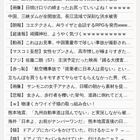
【画像】日焼け口リの締まったお尻っていいよね！ｗｗｗｗｗ
中国、三峡ダムが全開放流。長江流域で深刻な洪水被害
【朗報】コエテクさん、AIライザと会話するRPGを発売wwwwwwwwwwww
【超速報】靖國神社、ようやく気づくｗｗｗｗｗｗｗｗｗｗ
【動画】これはお見事。中国重慶市で珍しい事故が撮影される。
【マスコミ妄想】女性セブンさん、高市憎しが極まりすぎたのか、過去一級の低俗な「支持率下げてやる」記事を配信してしまう 想像の10倍低俗
【フジ】佐藤二朗（57） 主演予定だった映画『踊る大捜査線』スピンオフ作品の撮影中止が正式に決定
【赤っ恥】「航空機事故で『搭乗者に日本人は居ない』という発表は嫌い。人間として同じ価値だと思う」→ツッコミ殺到も「自分が気に入らないと思った」と...
立ちんぼを買うもキモすぎてヤらせてもらえなかった男、代わりの足コキでまさかの大量身寸米青ｗｗｗ
【画像】 サンモニの女子アナさん、日曜の朝から素材を提供してしまう
【悲報】 女さん、歩行者を轢いた挙句、道路に倒れてどえらいことになってしまうw w w w w w w
【ｗ】物凄くカワイイ子猫の取っ組み合い！
熊本地震、「九州自動車道は混んでない」と実況しながら被災地へ向かう有名アナなどに批判殺到 全国紙記者「最新の状況をいち早く伝えることは報道機関としての責務」「情報を取り上げることには大きな意義がある」
海外「日本よ、お前がナンバーワンだ」 熊本地震直後の日本の対応のスピードに世界が衝撃
【猫】 ドアノブにカバンをかけていた。行けるかニャ？ → 猫はこうなります…
【猫】 ドアノブにカバンをかけていた。行けるかニャ？ → 猫はこうなります…