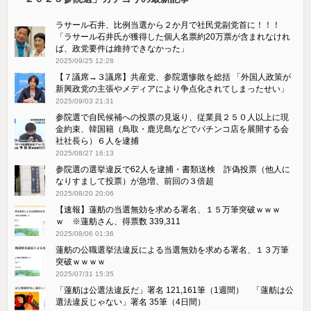
ラサール石井、比例当選から２か月で社民党副党首に！！！
「ラサール石井氏が獲得した個人名票約20万票が含まれなけれ
ば、政党要件は維持できなかった」
2025/09/25 12:28
【７議席→３議席】共産党、参院選惨敗を総括 「外国人政策が
新興政党の主張やメディアにより争点化されてしまったせい」
2025/09/03 21:31
参院選で自民候補への投票の見返り、従業員２５０人以上に現
金約束、韓国籍（鳥取・鹿児島などでパチンコ店を展開する会
社社長ら）６人を逮捕
2025/08/27 16:13
参院選の選挙違反で62人を逮捕・書類送検 詐偽投票（他人に
なりすまして投票）が急増、前回の３倍超
2025/08/20 20:06
【速報】蓮舫の当選無効を求める署名、１５万筆突破ｗｗｗ
ｗ ※蓮舫さん、得票数 339,311
2025/08/06 01:36
蓮舫の公職選挙法違反による当選無効を求める署名、１３万筆
突破ｗｗｗｗ
2025/07/31 15:35
「蓮舫は公選法違反だ」署名 121,161筆（1週間） 「蓮舫は公
選法違反じゃない」署名 35筆（4日間）