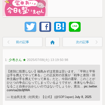
home
前の記事
次の記事
1:
少考さん ★
2025/07/08(火) 13:19:50.98
【差別に投票しない】福島みずほ党首は言います。「平和と平等
は手を携えてやって来る」この正反対の言葉が「戦争と差別・排
外主義が手を携えてやって来る」だと。今回の選挙、このことが
ひとつの争点になってしまっているようですが、本来なら争点に
なること自体がおかしいのではないでしょうか。憲法…
pic.twitter.
com/oa2ds9jfWA
— 社会民主党（社民党）【公式】 (@SDPJapan)
July 8, 2025