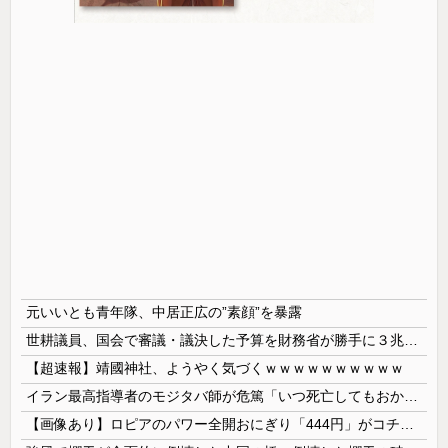
元いいとも青年隊、中居正広の”素顔”を暴露
世耕議員、国会で審議・議決した予算を財務省が勝手に３兆円動かしていると指摘・問題視
【超速報】靖國神社、ようやく気づくｗｗｗｗｗｗｗｗｗｗ
イラン最高指導者のモジタバ師が危篤「いつ死亡してもおかしくない」…イラン大統領「意思疎通はかなり難しい」！
【画像あり】ロピアのパワー全開おにぎり「444円」がコチラｗｗｗｗｗ