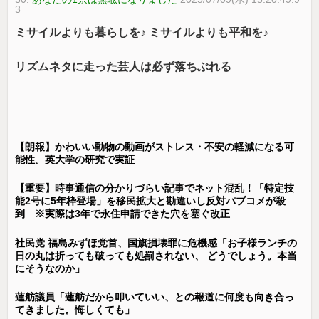
3
ミサイルよりも暮らしを♪ ミサイルよりも平和を♪
リズムネタに走った芸人は必ず落ちぶれる
【朗報】かわいい動物の動画がストレス・不安の軽減になる可
能性。英大学の研究で実証
【重要】時事通信の分かりづらい記事でネット混乱！「特定技
能2号に5年枠登場」を移民拡大と勘違いし反対パブコメが殺
到 ※実際は3年で永住申請できた穴を塞ぐ改正
社民党 福島みずほ党首、国旗損壊罪に危機感「お子様ランチの
日の丸は折っても破っても処罰されない、 どうでしょう。本当
にそうなのか」
蓮舫議員「蓮舫だから叩いていい、との報道に何度も向き合っ
てきました。悔しくても」