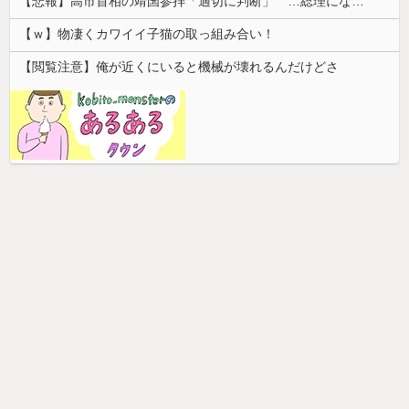
【悲報】高市首相の靖国参拝「適切に判断」 …総理になる前の昨年は参拝
【ｗ】物凄くカワイイ子猫の取っ組み合い！
【閲覧注意】俺が近くにいると機械が壊れるんだけどさ