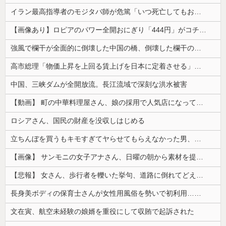
イラン最高指導者のモジタバ師が危篤「いつ死亡してもおかしくない」…イラン大統領「意思疎通はかなり難しい」！
【画像あり】ロピアのパワー全開おにぎり「444円」がコチラｗｗｗｗｗ
強風で欄干が全面的に倒壊した中国の橋、倒壊した欄干の破片を調べると凄まじい事実が発覚して……
高市総理「物価上昇を上回る賃上げを日本に定着させる」⇒ 国家公務員月給3.51％増へ
中国、三峡ダムが全開放流。長江流域で深刻な洪水被害
【動画】 町の中華料理屋さん、娘の採用で人気店になってしまう
ロシアさん、国民の財産を没収しはじめる
立ちんぼを買うもキモすぎてヤらせてもらえなかった男、代わりの足コキでまさかの大量身寸米青ｗｗｗ
【画像】 サンモニの女子アナさん、日曜の朝から素材を提供してしまう
【悲報】 女さん、歩行者を轢いた挙句、道路に倒れてどえらいことになってしまうw w w w w w w
長身美ボディの保育士さんが女性用風俗を勢いで初利用…子供に絶対見せられないメスの顔でイキまくり。
文在寅、航空未経験の娘婿を重役にして収賄で起訴された