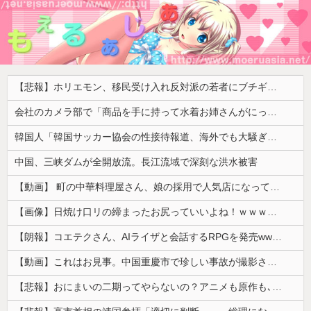
【悲報】ホリエモン、移民受け入れ反対派の若者にブチギレ「差別するなんて最低だ！」 → スタジオ誰も反論できず沈黙 ………
会社のカメラ部で「商品を手に持って水着お姉さんがにっこり」を撮影、だがお姉さんは素人アルバイトで親バレした結果……
韓国人「韓国サッカー協会の性接待報道、海外でも大騒ぎに・・・2002年W杯4強の記録取り消しの声も」→「マジで国の恥だ」「2002年まで疑う価値...
中国、三峡ダムが全開放流。長江流域で深刻な洪水被害
【動画】 町の中華料理屋さん、娘の採用で人気店になってしまう
【画像】日焼け口リの締まったお尻っていいよね！ｗｗｗｗｗ
【朗報】コエテクさん、AIライザと会話するRPGを発売wwwwwwwwwwww
【動画】これはお見事。中国重慶市で珍しい事故が撮影される。
【悲報】おにまいの二期ってやらないの？アニメも原作も､外人からも人気あったのに