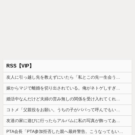
RSS【VIP】
友人に引っ越し先を教えずにいたら「私とこの先一生会う気ないんだ」と泣かれた。なので「よく分かったね、元気でね」と告げて…
嫁からマジで離婚を切り出されている。俺がネトゲしすぎて全くかまわなかったのが原因らしく...
婚活中なんだけど夫婦の営み無しの関係を受け入れてくれる男性が全然いない
コトメ「父親役をお願い。うちの子がパパって呼んでもいいよね？」旦那「それは無理」→断った途端に大騒ぎになり…
友達の家に遊びに行ったらアルバムに私の写真が飾ってあった。しかも私が知らない写真
PTA会長「PTA参加拒否した親へ最終警告。こうなってもいい？」