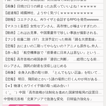
【画像】日焼け口リの締まったお尻っていいよね！ｗｗｗｗｗ
【超速報】靖國神社、ようやく気づくｗｗｗｗｗｗｗｗｗｗ
【朗報】コエテクさん、AIライザと会話するRPGを発売wwwwwwww...
【マスコミ妄想】女性セブンさん、高市憎しが極まりすぎたのか、過去一級の...
【動画】これはお見事。中国重慶市で珍しい事故が撮影される。
【フジ】佐藤二朗（57） 主演予定だった映画『踊る大捜査線』スピンオフ...
【悲報】おにまいの二期ってやらないの？アニメも原作も､外人からも人気あ...
【赤っ恥】「航空機事故で『搭乗者に日本人は居ない』という発表は嫌い。人...
【悲報】高市首相の靖国参拝「適切に判断」 …総理になる前の昨年は参拝
ロシアさん、国民の財産を没収しはじめる
【画像】 全身入れ墨の彫り師、『とんでもない正論』を吐いて30万再生さ...
【悲報】 明日、飛田給とかいう謎の場所に行くんやが何があるんや????...
【ｗ】物凄くカワイイ子猫の取っ組み合い！
（ ´_ゝ`）中国「高市政権が法制化を進めた国家情報局の設置日が7月3...
中曽根元首相「北東アジアで急激な変化 日韓協力強化を」