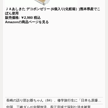
ＪＡあしきた デコポンゼリー (6個入り(化粧箱）)熊本県産でこ
ぽん使用
販売価格: ￥2,980 税込
Amazonの商品ページを見る
長崎の語り部お爺ちゃん（84）、修学旅行生に「日本も原爆を持たないと負ける」と言われびっくり！ 被団協代表（85）も中学生に「核を持たないで日本を守れますか」と問われ危機感
中国、三峡ダムが全開放流。長江流域で深刻な洪水被害