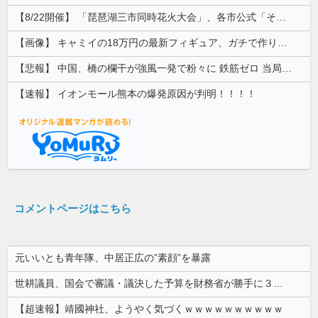
【8/22開催】 「琵琶湖三市同時花火大会」、各市公式「そんな花火大会は存在しない」→ 高価チケットを購入した人達がSNS阿鼻叫喚
【画像】 キャミイの18万円の最新フィギュア、ガチで作り込みがエグすぎる
【悲報】 中国、橋の欄干が強風一発で粉々に 鉄筋ゼロ 当局「接着剤でくっつけただけ」「正常で、品質問題はない」
【速報】 イオンモール熊本の爆発原因が判明！！！！
コメントページはこちら
元いいとも青年隊、中居正広の”素顔”を暴露
世耕議員、国会で審議・議決した予算を財務省が勝手に３兆円動かしていると指摘・問題視
【超速報】靖國神社、ようやく気づくｗｗｗｗｗｗｗｗｗｗ