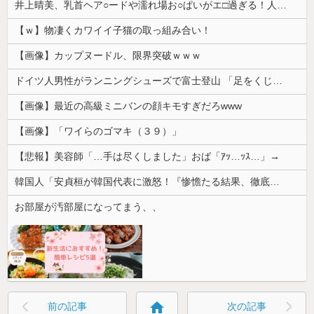
井上晴美、乳首ヘア○ードや濡れ場お○ぱいがエ□過ぎる！人生最後のラスト写真集、最高！！
【ｗ】物凄くカワイイ子猫の取っ組み合い！
【画像】カップヌードル、限界突破ｗｗｗ
ドイツ人男性がランニングシューズで富士登山 「足をくじいて動けない」
【画像】最近の高級ミニバンの顔キモすぎだろwww
【画像】「ワイらのゴマキ（３９）」
【悲報】美容師「…手は尽くしました」おば「ｱｯ…ｯｽ…」→
韓国人「安貞桓が韓国代表に激怒！『惨憺たる結果、徹底的な刷新が必要だ』と監督や協会を痛烈批判」
お部屋が汚部屋になってまう、、
home
前の記事
次の記事