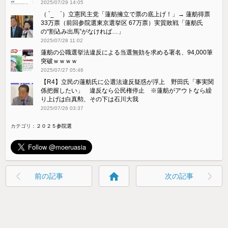
2025/07/29 14:05
（ ´_ゝ`）立憲民主党「蓮舫擁立で票の底上げ！」→ 蓮舫得票
33万票（前回参院選東京選挙区 67万票）実質敗戦「蓮舫氏
の“割込み出馬”がなければ…」
2025/07/28 11:02
蓮舫の公職選挙法違反による当選無効を求める署名、94,000筆
突破ｗｗｗｗ
2025/07/27 05:46
【R4】立民の蓮舫氏に公選法違反疑惑が浮上 野田氏「事実関
係把握したい」 違反なら公民権停止 ※蓮舫がアウトなら繰
り上げは白真勲、その下は石川大我
2025/07/26 03:37
カテゴリ：
２０２５参院選
home
前の記事
次の記事