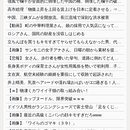
強風で欄干が全面的に倒壊した中国の橋、倒壊した欄干の破片を調べると凄まじい事実が発覚して……
高市総理「物価上昇を上回る賃上げを日本に定着させる」⇒ 国家公務員月給3.51％増へ
中国、三峡ダムが全開放流。長江流域で深刻な洪水被害
【動画】 町の中華料理屋さん、娘の採用で人気店になってしまう
ロシアさん、国民の財産を没収しはじめる
立ちんぼを買うもキモすぎてヤらせてもらえなかった男、代わりの足コキでまさかの大量身寸米青ｗｗｗ
【画像】 サンモニの女子アナさん、日曜の朝から素材を提供してしまう
【悲報】 女さん、歩行者を轢いた挙句、道路に倒れてどえらいことになってしまうw w w w w w w
長身美ボディの保育士さんが女性用風俗を勢いで初利用…子供に絶対見せられないメスの顔でイキまくり。
文在寅、航空未経験の娘婿を重役にして収賄で起訴された
井上晴美、乳首ヘア○ードや濡れ場お○ぱいがエ□過ぎる！人生最後のラスト写真集、最高！！
【ｗ】物凄くカワイイ子猫の取っ組み合い！
【画像】カップヌードル、限界突破ｗｗｗ
ドイツ人男性がランニングシューズで富士登山 「足をくじいて動けない」
【画像】最近の高級ミニバンの顔キモすぎだろwww
【画像】「ワイらのゴマキ（３９）」