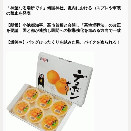
「神聖なる場所です」靖国神社、境内におけるコスプレや軍装
の禁止を発表
【朗報】小池都知事、高市首相と会談し「墓地埋葬法」の改正
を要請 国と都が連携し民間への指導強化を進める方向で一致
【爆笑ｗ】バッグひったくりを試みた男、バイクを盗られる！