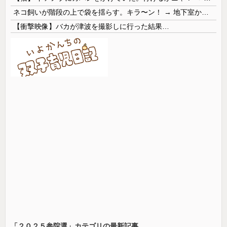
ネコ飼いが階段の上で袋を揺らす。キラ〜ン！ → 地下室からヤツが現れる…
【衝撃映像】バカが津波を撮影しに行った結果…
「２０２５参院選」カテゴリの最新記事