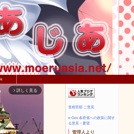
ok
詳しく見る
arrow_forward_ios
首相官邸 ご意見
e-Gov 各府省への政策に関す
る意見・要望
管理人より