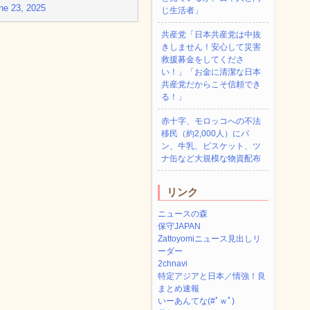
ne 23, 2025
じ生活者」
共産党「日本共産党は中抜
きしません！安心して災害
救援募金をしてくださ
い！」「お金に清潔な日本
共産党だからこそ信頼でき
る！」
赤十字、モロッコへの不法
移民（約2,000人）にパ
ン、牛乳、ビスケット、ツ
ナ缶など大規模な物資配布
リンク
ニュースの森
保守JAPAN
Zattoyomiニュース見出しリ
ーダー
2chnavi
特定アジアと日本／情強！良
まとめ速報
いーあんてな(#ﾟｗﾟ)