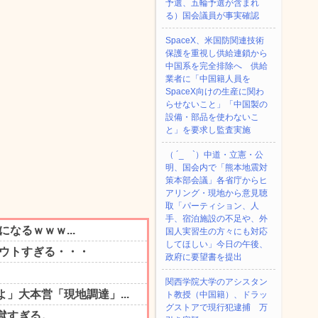
予選、五輪予選が含まれ
る）国会議員が事実確認
SpaceX、米国防関連技術
保護を重視し供給連鎖から
中国系を完全排除へ 供給
業者に「中国籍人員を
SpaceX向けの生産に関わ
らせないこと」「中国製の
設備・部品を使わないこ
と」を要求し監査実施
（ ´_ゝ`）中道・立憲・公
明、国会内で「熊本地震対
策本部会議」各省庁からヒ
アリング・現地から意見聴
取「パーティション、人
手、宿泊施設の不足や、外
国人実習生の方々にも対応
してほしい」今日の午後、
政府に要望書を提出
関西学院大学のアシスタン
ト教授（中国籍）、ドラッ
グストアで現行犯逮捕 万