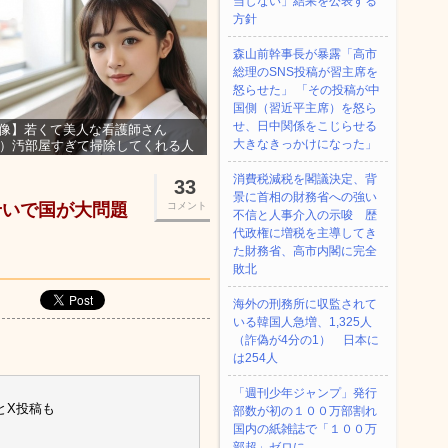
当しない」結果を公表する
方針
森山前幹事長が暴露「高市
総理のSNS投稿が習主席を
怒らせた」 「その投稿が中
国側（習近平主席）を怒ら
せ、日中関係をこじらせる
像】若くて美人な看護師さん
大きなきっかけになった」
3）汚部屋すぎて掃除してくれる人
集ｗｗｗ
消費税減税を閣議決定、背
33
景に首相の財務省への強い
せいで国が大問題
コメント
不信と人事介入の示唆 歴
代政権に増税を主導してき
た財務省、高市内閣に完全
敗北
海外の刑務所に収監されて
いる韓国人急増、1,325人
（詐偽が4分の1） 日本に
は254人
「週刊少年ジャンプ」発行
とX投稿も
部数が初の１００万部割れ
国内の紙雑誌で「１００万
部超」ゼロに