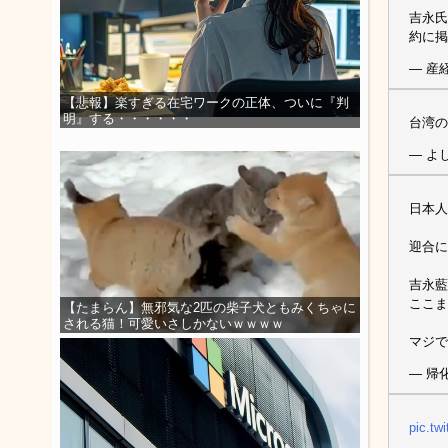
吉永氏
約に掲
— 産経
【悲報】楽すぎる在宅ワークの正体、ついに『判
明』する・・・・・・
台湾の
— よし
日本人
迎合に
吉永藍
ここま
【たまらん】無邪気な2匹の柴子犬ともみくちゃに
される猫！可愛いさしかないｗｗｗｗ
マジで
— 帰
pic.tw