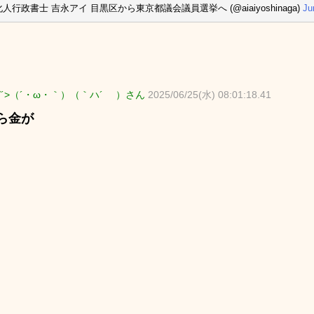
化人行政書士 吉永アイ 目黒区から東京都議会議員選挙へ (@aiaiyoshinaga)
Ju
∀´>（´・ω・｀）（｀ハ´ ）さん
2025/06/25(水) 08:01:18.41
ら金が