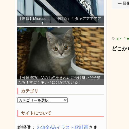
— 帰
【速報】Microsoft、『神対応』キタァアアアアア
ーーーーーー！！
5:
<丶｀
どこか
【分離成功】父の毛色をきれいに受け継いだ子猫
たち！すごくキレイに分かれている！
カテゴリ
サイトについて
絵提供：
２ch全AAイラスト化計画
さま