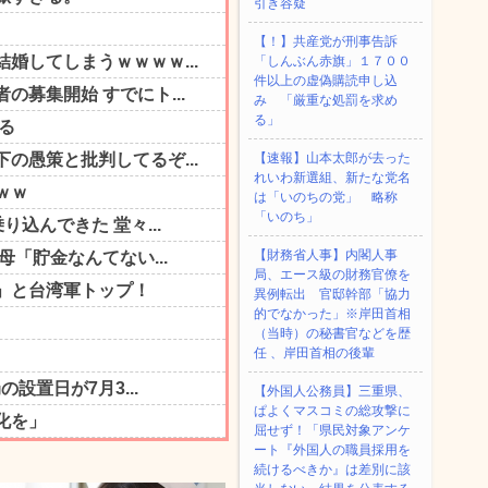
引き容疑
【！】共産党が刑事告訴
「しんぶん赤旗」１７００
件以上の虚偽購読申し込
み 「厳重な処罰を求め
る」
【速報】山本太郎が去った
れいわ新選組、新たな党名
は「いのちの党」 略称
「いのち」
【財務省人事】内閣人事
局、エース級の財務官僚を
異例転出 官邸幹部「協力
的でなかった」※岸田首相
（当時）の秘書官などを歴
任 、岸田首相の後輩
【外国人公務員】三重県、
ぱよくマスコミの総攻撃に
屈せず！「県民対象アンケ
ート『外国人の職員採用を
続けるべきか』は差別に該