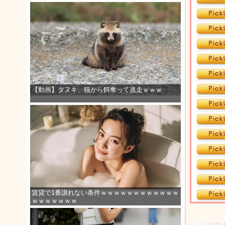
【動画】タヌキ、猫から餌奪って逃走ｗｗｗ
賃貸で1番譲れない条件ｗｗｗｗｗｗｗｗｗｗｗｗ
ｗｗｗｗｗｗｗ