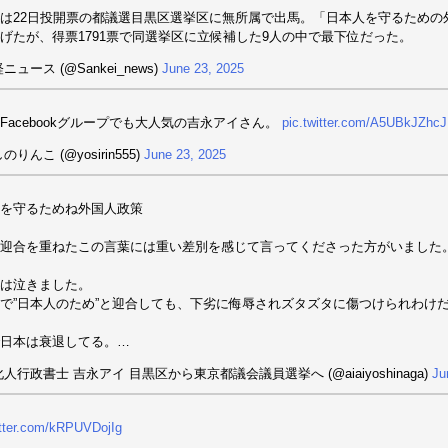
は22日投開票の都議選目黒区選挙区に無所属で出馬。「日本人を守るための
げたが、得票1791票で同選挙区に立候補した9人の中で最下位だった。
ニュース (@Sankei_news)
June 23, 2025
Facebookグループでも大人気の吉永アイさん。
pic.twitter.com/A5UBkJZhcJ
のりんこ (@yosirin555)
June 23, 2025
を守るためね外国人政策
迎合を重ねたこの言葉には重い差別を感じて言ってくださった方がいました
は泣きました。
で”日本人のため”と迎合しても、下劣に侮辱されズタズタに傷つけられわけ
日本は衰退してる。…
化人行政書士 吉永アイ 目黒区から東京都議会議員選挙へ (@aiaiyoshinaga)
Ju
itter.com/kRPUVDojIg