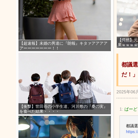
【愕然】元
【超速報】未婚の男達に『朗報』キタァアアアア
果ｗｗｗｗ
アーーーーーーー！！
都議選
だ！」
2025年06
【衝撃】世田谷の小学生達、河川敷の『桑の実』
1:
ばーど
を食べた結果・・・・
都議選
https: