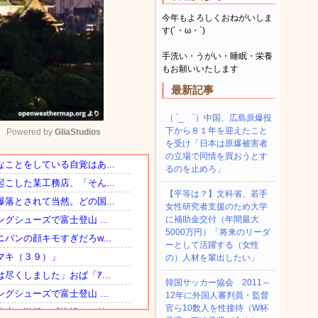
今年もよろしくおねがいしま
す(´・ω・`)
手洗い・うがい・睡眠・栄養
もお願いいたします
最新記事
（ ´_ゝ`）中国、広島原爆投
下から８１年を迎えたこと
Powered by 
GliaStudios
を受け「日本は原爆被害者
の立場で同情を買おうとす
るのを止めろ」
Mute
【平等は？】文科省、若手
女性研究者支援のため大学
に補助金交付（年間最大
5000万円）「将来のリーダ
ーとして活躍する（女性
の）人材を輩出したい」
韓国サッカー協会 2011～
12年に外国人審判員・監督
官ら10数人を性接待（W杯