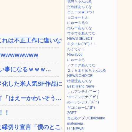
我無ちゃんねる
だめぽあんてな
ニュース★３つ！
☆にゅーもふ
にゅーぷる☆
ねらーあんてな
ウホウホあんてな
NEWS SELECT
れは不正工作に違いない！...
キタコレ(ﾟ∀ﾟ)！！
わくてか！
wwwwwwww
NewsLog
にゅーぷろ
アナログあんてな
い事になるｗｗｗ...
２ｃｈまとめちゃんねる
NEWS CHOICE
特亜流あんてな
した米人気SF作品に絶...
Best Trend News
しぃアンテナ(*ﾟーﾟ)
「はえーかわいそう…会...
つーアンテナ(*ﾟ∀ﾟ)
のーアンテナ(ﾟAﾟ* )
ギコにゅー(,,ﾟДﾟ)
！！
2GET
まとめアプリChaconne
matomeja
縁切り宣言「僕のところ...
U-1NEWS