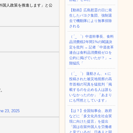
外国人政策を推進します」と公
【動画】広島慰霊の日に発
生したパヨク集団、強制退
去で機動隊により無事排除
される
（ ´_ゝ`）中道幹事長、食料
品消費税2年間1%の閣議決
定を批判 → 記者「中道改革
連合は食料品消費税ゼロを
公約に掲げていたが？」→
階猛氏「
。
（ ´_ゝ`） 蓮舫さん、ｘに
投稿された被災地視察の高
市首相の写真を猛批判「掲
載するのを止める人は誰も
だ。
いなかったのか」「あまり
にも愕然としています」
ne 23, 2025
【は？】全国知事会、政府
などに「多文化共生社会実
現に向けた提言」を提出
「国は在留外国人を労働者
と見ているが、日本人と同