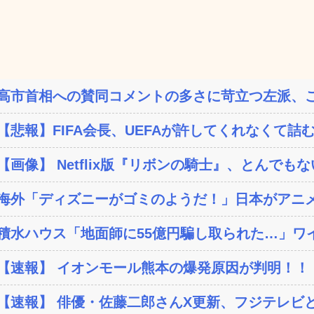
高市首相への賛同コメントの多さに苛立つ左派、こ
【悲報】FIFA会長、UEFAが許してくれなくて詰む
【画像】 Netflix版『リボンの騎士』、とんでもな
海外「ディズニーがゴミのようだ！」日本がアニメ化
積水ハウス「地面師に55億円騙し取られた…」ワイ
【速報】 イオンモール熊本の爆発原因が判明！！
【速報】 俳優・佐藤二郎さんX更新、フジテレビと