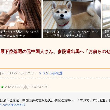
美人だけどBBAになった結
「嬉しすぎて！」とんでもないジャン
【画
ｗｗｗｗｗｗｗｗ
プ力を発揮する柴犬が話題に
（2
を募
最下位落選の元中国人さん、参院選出馬へ「お前らの
月25日08:27 / カテゴリ：
２０２５参院選
 ★
2025/06/25(水) 07:43:47.25
は最下位落選、中国出身の吉永藍氏が参院選出馬へ 「マジで日本は衰退」
//t.co/hn2HZ2eY17