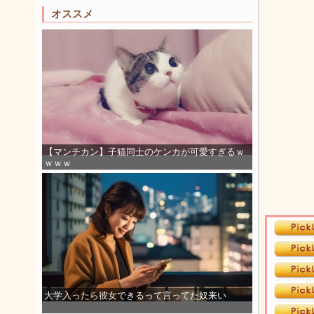
オススメ
【マンチカン】子猫同士のケンカが可愛すぎるｗ
ｗｗｗ
大学入ったら彼女できるって言ってた奴来い