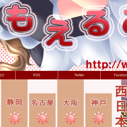
紹介
RSS
Twitter
Facebo