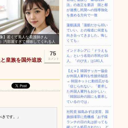
法」の改正を要請 国と都
が連携し民間への指導強化
を進める方向で一致
蓮舫議員「蓮舫だから叩い
ていい、との報道に何度も
向き合ってきました。悔し
像】若くて美人な看護師さん
くても」
3）汚部屋すぎて掃除してくれる人
集ｗｗｗ
インドネシアに「ドラえも
75
ん」という名前の市民が16
皇と皇族を国外追放
コメント
人、「のび太」は181人
【えｗ】韓国サッカー協会
が外国人審判を性接待疑惑
→ 韓国ネットに動揺広がる
「信じられない」「要求し
た外国人審判もおかしい」
「韓国以外の国にも要求し
ているのでは」
社民党 福島みずほ党首、国
べきです。」
旗損壊罪に危機感「お子様
ランチの日の丸は折っても
破っても処罰されない、 ど