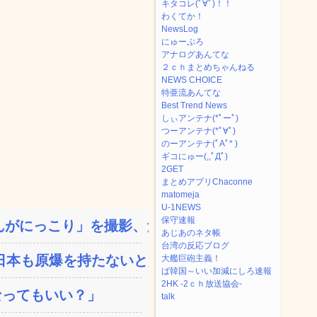
キタコレ(ﾟ∀ﾟ)！！
わくてか！
NewsLog
にゅーぷろ
アナログあんてな
２ｃｈまとめちゃんねる
NEWS CHOICE
特亜流あんてな
Best Trend News
しぃアンテナ(*ﾟーﾟ)
つーアンテナ(*ﾟ∀ﾟ)
のーアンテナ(ﾟAﾟ* )
ギコにゅー(,,ﾟДﾟ)
2GET
まとめアプリChaconne
matomeja
U-1NEWS
保守速報
がにっこり」を撮影、だが...
あじあのネタ帳
台湾の反応ブログ
本も原爆を持たないと負...
大艦巨砲主義！
ば韓国～いい加減にしろ速報
2HK -2ｃｈ放送協会-
なってもいい？」
talk