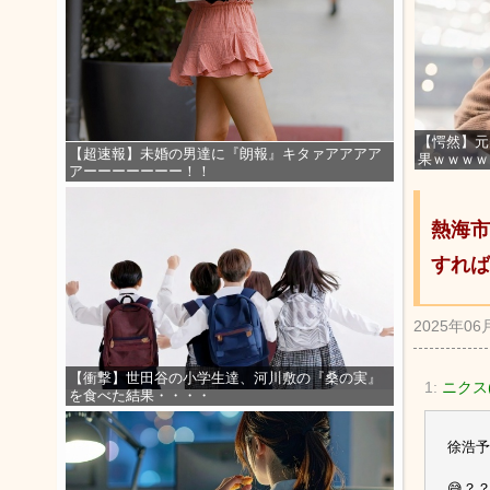
【愕然】元
【超速報】未婚の男達に『朗報』キタァアアアア
果ｗｗｗｗ
アーーーーーーー！！
熱海市
すれば
2025年06
【衝撃】世田谷の小学生達、河川敷の『桑の実』
1:
ニクス(
を食べた結果・・・・
徐浩予
😅？