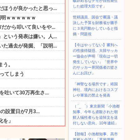
破辞めるなデモが自然発生
した総理大臣です」
世耕議員、国会で審議・議
決した予算を財務省が勝手
に３兆円動かしていると指
摘・問題視
【今はやってない】審判へ
の性接待疑惑、大韓サッカ
ー協会が声明「現在は一切
発生していない」「世界中
のサッカー界関係者の皆さ
んにお詫び」
「神聖なる場所です」靖国
神社、境内におけるコスプ
レや軍装の禁止を発表
（ ´_ゝ`）東京新聞「小池都
知事、今年も虐殺された朝
鮮人犠牲者らを追悼文を送
付しない意向。10年連続」
【朗報】小池都知事、高市
首相と会談し「墓地埋葬