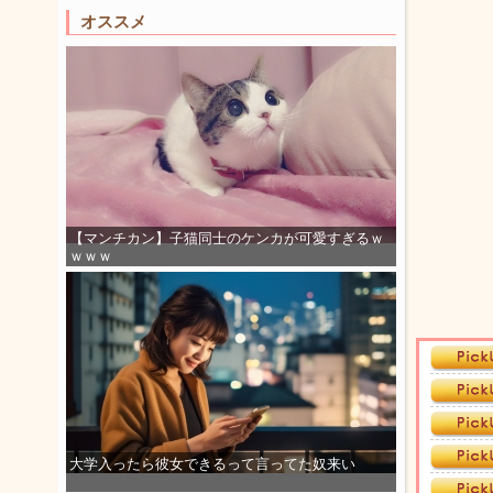
オススメ
【マンチカン】子猫同士のケンカが可愛すぎるｗ
ｗｗｗ
大学入ったら彼女できるって言ってた奴来い