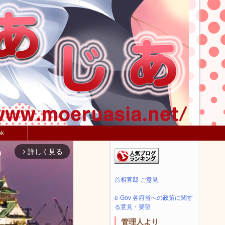
ok
詳しく見る
arrow_forward_ios
首相官邸 ご意見
e-Gov 各府省への政策に関す
る意見・要望
管理人より