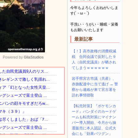
今年もよろしくおねがいしま
す(´・ω・`)
手洗い・うがい・睡眠・栄養
もお願いいたします
最新記事
【！】高市政権の消費税減
税 合同会議で反対した９
Powered by 
GliaStudios
人（自民党議員）が晒され
てしまうｗｗｗｗｗｗ
Mute
岩手県宮古市議（共産）、
赤旗配達中に当て逃げ → 警
察から連絡が来て宮古署を
訪れ事情聴取
【転売対策】『ポケモンカ
ード』バンダイのカードゲ
ームも転売対策にマイナン
バー導入開始、今月から抽
選販売に本人認証、公式大
会にも「効果バツグン」