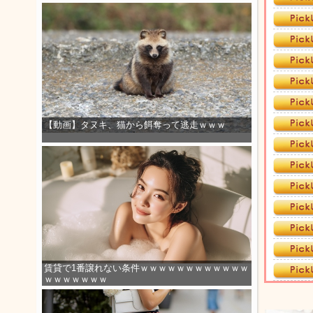
【動画】タヌキ、猫から餌奪って逃走ｗｗｗ
賃貸で1番譲れない条件ｗｗｗｗｗｗｗｗｗｗｗｗ
ｗｗｗｗｗｗｗ