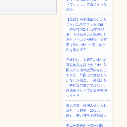
うでしょう。本当にそうな
のか」
【重要】時事通信の分かり
づらい記事でネット混乱！
「特定技能2号に5年枠登
場」を移民拡大と勘違いし
反対パブコメが殺到 ※実
際は3年で永住申請できた
穴を塞ぐ改正
日経社説、入管庁の永住許
可厳格化を猛批判「永住外
国人の生活保護受給をなく
す目的、外国人の意欲をそ
がないか懸念」「外国人を
一時的な労働力ではなく、
処遇改善などで定着を後押
しすべき」
東大調査「外国人受け入れ
反対」大幅増（20.7pt
増）、若い世代で増加幅大
デニー支援の小沢一郎氏