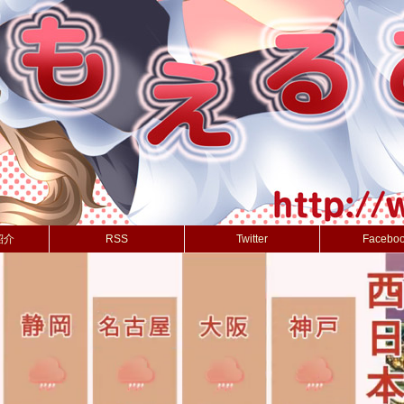
紹介
RSS
Twitter
Facebo