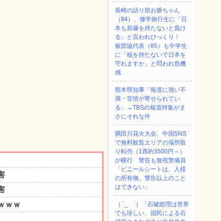
長崎の語り部お爺ちゃん
（84）、修学旅行生に「日
本も原爆を持たないと負け
る」と言われびっくり！
被団協代表（85）も中学生
に「核を持たないで日本を
守れますか」と問われ危機
感
熊本県知事「報道に強い不
満・苦情が寄せられてい
る」→TBSの報道特集がま
さにそれな件
隅田川花火大会、中国SNS
で無料観覧エリアの場所取
り転売（1席約3500円～）
が横行 警告も無視警備員
「ビニールシートは、人様
の所有物。警告以上のこと
はできない」
（ ´_ゝ`）「石破総理は世界
でも珍しい、国民による石