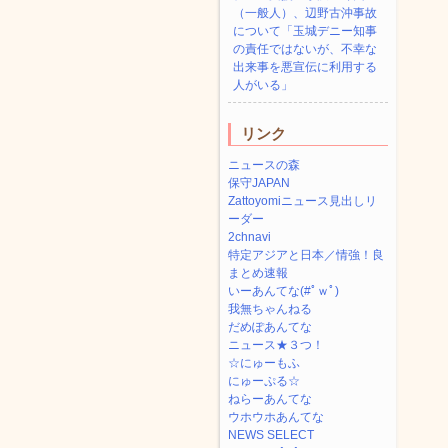
（一般人）、辺野古沖事故
について「玉城デニー知事
の責任ではないが、不幸な
出来事を悪宣伝に利用する
人がいる」
リンク
ニュースの森
保守JAPAN
Zattoyomiニュース見出しリ
ーダー
2chnavi
特定アジアと日本／情強！良
まとめ速報
いーあんてな(#ﾟｗﾟ)
我無ちゃんねる
だめぽあんてな
ニュース★３つ！
☆にゅーもふ
にゅーぷる☆
ねらーあんてな
ウホウホあんてな
NEWS SELECT