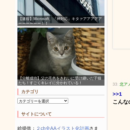
【速報】Microsoft、『神対応』キタァアアアアア
ーーーーーー！！
【分離成功】父の毛色をきれいに受け継いだ子猫
たち！すごくキレイに分かれている！
33:
北アメ
カテゴリ
>>1
こんな
サイトについて
絵提供：
２ch全AAイラスト化計画
さま