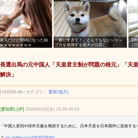
美人だけどBBAになった結
「嬉しすぎて！」とんでもないジャン
【画
ｗｗｗｗｗｗｗｗ
プ力を発揮する柴犬が話題に
（2
を募
長選出馬の元中国人「天皇君主制が問題の根元」「天
解決」
月19日05:46 / カテゴリ：
選挙(地方)
愛知県) [JP]
2025/06/18(水) 20:20:48.03
「中国人差別や排外主義を根絶するために、日本天皇を日本国外に追放する
？？
pic.twitter.com/jlX0NZfAWg