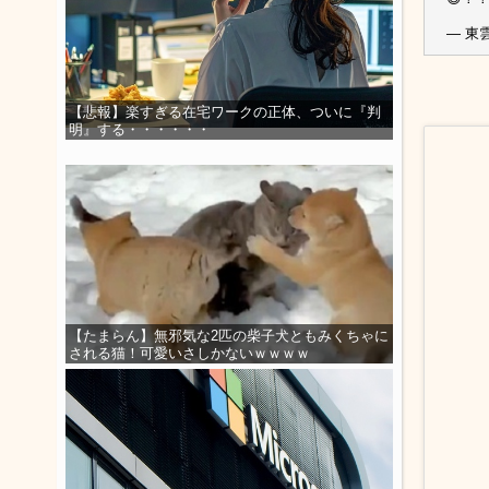
— 東雲く
【悲報】楽すぎる在宅ワークの正体、ついに『判
明』する・・・・・・
【たまらん】無邪気な2匹の柴子犬ともみくちゃに
される猫！可愛いさしかないｗｗｗｗ