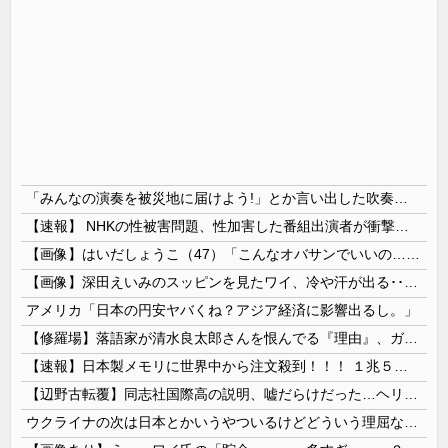
「みんなの演奏を被災地に届けよう!」とか言い出した吹奏楽部の顧問、だが泊まる場所やご飯は現地のお寺とかホテルとか……
【速報】 NHKの性被害問題、性加害した番組出演者が衝撃告白！
【画像】はいだしょうこ（47）「こんなオバサンでいいの…？」
【画像】深田えいみのスッピンを見たワイ、冷や汗が出る････････！
アメリカ「日本の円安ヤバくね？アジア経済に影響出るし。」
【修羅場】落語家が清水良太郎さんを恨んでる『理由』、ガチでヤバイ・・・・・
【速報】日本製メモリに世界中から注文殺到！！！ １兆５０００億円で工場増築へ
【辺野古転覆】同志社国際高の説明、嘘だらけだった…ヘリ基地反対協議会の虚偽説明も判明してネット民の怒り爆発
ウクライナの次は日本とかいうやついるけどどういう理屈なの？