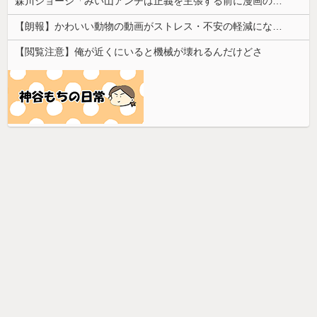
森川ジョージ「みい山アンチは正義を主張する前に漫画の無断転載をやめろよ」←これwwww
【朗報】かわいい動物の動画がストレス・不安の軽減になる可能性。英大学の研究で実証
【閲覧注意】俺が近くにいると機械が壊れるんだけどさ