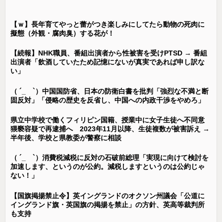
【ｗ】長年育てやっと蕾がつき楽しみにしてたら動物の死肉に
擬態（外観・腐肉臭）する花が！
【続報】NHK職員、番組出演者から性被害を受けPTSD → 番組
出演者「飲酒していたため記憶にないが真実であれば申し訳な
い」
（ ´_ゝ`）中国国防省、日本の防衛白書を批判「強烈な不満と断
固反対」「侵略の歴史を反省し、中国への内政干渉をやめろ」
県立中学校で働くフィリピン国籍、授業中に女子生徒へ不同意
猥褻容疑で再逮捕へ 2023年11月以降、生徒複数が被害訴え →
半年後、学校と県教委が警察に相談
（ ´_ゝ`）消費税減税に反対の石破前総理「実現に向けて検討を
加速します、というのが公約。減税しますというのは公約じゃ
ない！」
【国旗掲揚禁止令】英イングランドのオクソン州議会「公道に
イングランド旗・英国旗の掲揚を禁止」の方針、英高等裁判所
も支持