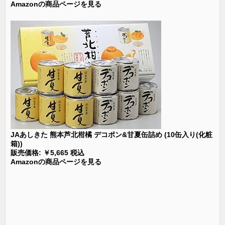
Amazonの商品ページを見る
JAあしきた 熊本芦北柑橘 デコポン&甘夏缶詰め (10缶入り(化粧
箱))
販売価格: ￥5,665 税込
Amazonの商品ページを見る