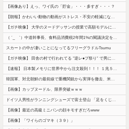
【画像あり】えっ、ワイ氏の「貯金」・・・多すぎ・・・？
【朗報】かわいい動物の動画がストレス・不安の軽減になる可能性。英大学の研究で実証
【ガチ映像】 大学のヌードデッサンの授業で高額モデルに依頼したら○○○が凄すぎた動画、お前らの想像の20倍は凄い
（ ´_ゝ`）中道幹事長、食料品消費税2年間1%の閣議決定を批判 → 記者「中道改革連合は食料品消費税ゼロを公約に掲げていたが？」→ 階猛氏「
スカートの中が凄いことになってるフリーグラドルTsumu
【ガチ映像】 田舎の村で行われてる ”逆レ●プ祭り” で男に跨って無理矢理チ●コを挿入する女の動画がエ□すぎる…
【速報】 日本製メモリに世界中から注文殺到！！！ １兆５０００億円で工場増築へ
韓国軍、対北朝鮮の最前線で重機関銃から実弾を撤去、米韓合同演習では米軍の無人機を「北朝鮮の侵入だ！」と迎撃一歩手前まで……ゆるんでるなぁ
【画像】カップヌードル、限界突破ｗｗｗ
ドイツ人男性がランニングシューズで富士登山 「足をくじいて動けない」
【画像】最近の高級ミニバンの顔キモすぎだろwww
【画像】「ワイらのゴマキ（３９）」