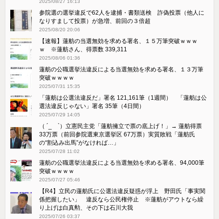
2025/08/27 16:13
参院選の選挙違反で62人を逮捕・書類送検 詐偽投票（他人に
なりすまして投票）が急増、前回の３倍超
2025/08/20 20:06
【速報】蓮舫の当選無効を求める署名、１５万筆突破ｗｗｗ
ｗ ※蓮舫さん、得票数 339,311
2025/08/06 01:36
蓮舫の公職選挙法違反による当選無効を求める署名、１３万筆
突破ｗｗｗｗ
2025/07/31 15:35
「蓮舫は公選法違反だ」署名 121,161筆（1週間） 「蓮舫は公
選法違反じゃない」署名 35筆（4日間）
2025/07/29 14:05
（ ´_ゝ`）立憲民主党「蓮舫擁立で票の底上げ！」→ 蓮舫得票
33万票（前回参院選東京選挙区 67万票）実質敗戦「蓮舫氏
の“割込み出馬”がなければ…」
2025/07/28 11:02
蓮舫の公職選挙法違反による当選無効を求める署名、94,000筆
突破ｗｗｗｗ
2025/07/27 05:46
【R4】立民の蓮舫氏に公選法違反疑惑が浮上 野田氏「事実関
係把握したい」 違反なら公民権停止 ※蓮舫がアウトなら繰
り上げは白真勲、その下は石川大我
2025/07/26 03:37