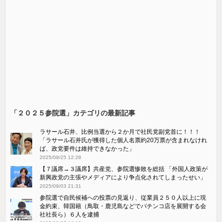
「２０２５参院選」カテゴリの最新記事
ラサール石井、比例当選から２か月で社民党副党首に！！！
「ラサール石井氏が獲得した個人名票約20万票が含まれなけれ
ば、政党要件は維持できなかった」
2025/09/25 12:28
【７議席→３議席】共産党、参院選惨敗を総括 「外国人政策が
新興政党の主張やメディアにより争点化されてしまったせい」
2025/09/03 21:31
参院選で自民候補への投票の見返り、従業員２５０人以上に現
金約束、韓国籍（鳥取・鹿児島などでパチンコ店を展開する会
社社長ら）６人を逮捕