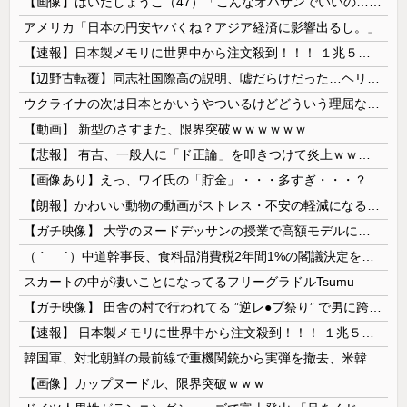
【画像】はいだしょうこ（47）「こんなオバサンでいいの…？」
アメリカ「日本の円安ヤバくね？アジア経済に影響出るし。」
【速報】日本製メモリに世界中から注文殺到！！！ １兆５０００億円で工場増築へ
【辺野古転覆】同志社国際高の説明、嘘だらけだった…ヘリ基地反対協議会の虚偽説明も判明してネット民の怒り爆発
ウクライナの次は日本とかいうやついるけどどういう理屈なの？
【動画】 新型のさすまた、限界突破ｗｗｗｗｗｗ
【悲報】 有吉、一般人に「ド正論」を叩きつけて炎上ｗｗｗｗｗｗｗｗ
【画像あり】えっ、ワイ氏の「貯金」・・・多すぎ・・・？
【朗報】かわいい動物の動画がストレス・不安の軽減になる可能性。英大学の研究で実証
【ガチ映像】 大学のヌードデッサンの授業で高額モデルに依頼したら○○○が凄すぎた動画、お前らの想像の20倍は凄い
（ ´_ゝ`）中道幹事長、食料品消費税2年間1%の閣議決定を批判 → 記者「中道改革連合は食料品消費税ゼロを公約に掲げていたが？」→ 階猛氏「
スカートの中が凄いことになってるフリーグラドルTsumu
【ガチ映像】 田舎の村で行われてる ”逆レ●プ祭り” で男に跨って無理矢理チ●コを挿入する女の動画がエ□すぎる…
【速報】 日本製メモリに世界中から注文殺到！！！ １兆５０００億円で工場増築へ
韓国軍、対北朝鮮の最前線で重機関銃から実弾を撤去、米韓合同演習では米軍の無人機を「北朝鮮の侵入だ！」と迎撃一歩手前まで……ゆるんでるなぁ
【画像】カップヌードル、限界突破ｗｗｗ