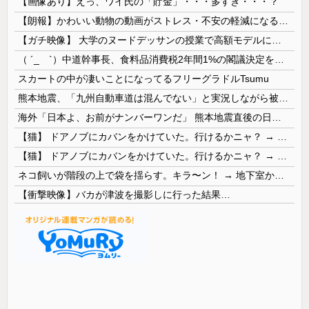
【画像あり】えっ、ワイ氏の「貯金」・・・多すぎ・・・？
【朗報】かわいい動物の動画がストレス・不安の軽減になる可能性。英大学の研究で実証
【ガチ映像】 大学のヌードデッサンの授業で高額モデルに依頼したら○○○が凄すぎた動画、お前らの想像の20倍は凄い
（ ´_ゝ`）中道幹事長、食料品消費税2年間1%の閣議決定を批判 → 記者「中道改革連合は食料品消費税ゼロを公約に掲げていたが？」→ 階猛氏「
スカートの中が凄いことになってるフリーグラドルTsumu
熊本地震、「九州自動車道は混んでない」と実況しながら被災地へ向かう有名アナなどに批判殺到 全国紙記者「最新の状況をいち早く伝えることは報道機関としての責務」「情報を取り上げることには大きな意義がある」
海外「日本よ、お前がナンバーワンだ」 熊本地震直後の日本の対応のスピードに世界が衝撃
【猫】 ドアノブにカバンをかけていた。行けるかニャ？ → 猫はこうなります…
【猫】 ドアノブにカバンをかけていた。行けるかニャ？ → 猫はこうなります…
ネコ飼いが階段の上で袋を揺らす。キラ〜ン！ → 地下室からヤツが現れる…
【衝撃映像】バカが津波を撮影しに行った結果…