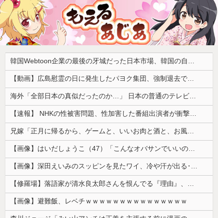
韓国Webtoon企業の最後の牙城だった日本市場、韓国の自慢の種だった某アプリが遂に……
【動画】広島慰霊の日に発生したパヨク集団、強制退去で機動隊により無事排除される
海外「全部日本の真似だったのか…」 日本の普通のテレビ番組が最新SNSの数十年先を行っていたと話題に
【速報】 NHKの性被害問題、性加害した番組出演者が衝撃告白！
兄嫁「正月に帰るから、ゲームと、いいお肉と酒と、お風呂グッズの準備しとけよ」寝起きの私「知るかボケ」兄嫁「キィィィィー！！！！」私「あ…」
【画像】はいだしょうこ（47）「こんなオバサンでいいの…？」
【画像】深田えいみのスッピンを見たワイ、冷や汗が出る････････！
【修羅場】落語家が清水良太郎さんを恨んでる『理由』、ガチでヤバイ・・・・・
【画像】避難飯、レベチｗｗｗｗｗｗｗｗｗｗｗｗｗｗｗ