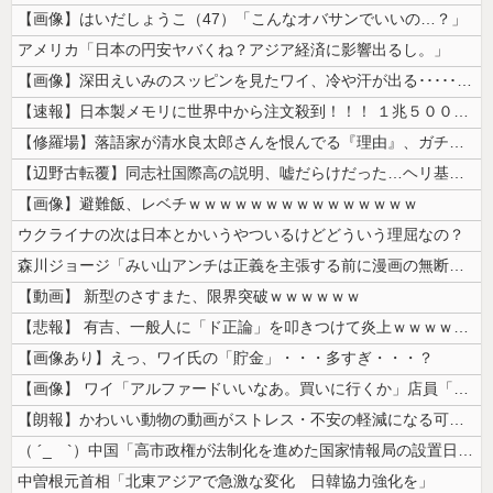
【画像】はいだしょうこ（47）「こんなオバサンでいいの…？」
アメリカ「日本の円安ヤバくね？アジア経済に影響出るし。」
【画像】深田えいみのスッピンを見たワイ、冷や汗が出る････････...
【速報】日本製メモリに世界中から注文殺到！！！ １兆５０００億円で工場...
【修羅場】落語家が清水良太郎さんを恨んでる『理由』、ガチでヤバイ・・・...
【辺野古転覆】同志社国際高の説明、嘘だらけだった…ヘリ基地反対協議会の...
【画像】避難飯、レベチｗｗｗｗｗｗｗｗｗｗｗｗｗｗｗ
ウクライナの次は日本とかいうやついるけどどういう理屈なの？
森川ジョージ「みい山アンチは正義を主張する前に漫画の無断転載をやめろよ...
【動画】 新型のさすまた、限界突破ｗｗｗｗｗｗ
【悲報】 有吉、一般人に「ド正論」を叩きつけて炎上ｗｗｗｗｗｗｗｗ
【画像あり】えっ、ワイ氏の「貯金」・・・多すぎ・・・？
【画像】 ワイ「アルファードいいなあ。買いに行くか」店員「ほいっ見積も...
【朗報】かわいい動物の動画がストレス・不安の軽減になる可能性。英大学の...
（ ´_ゝ`）中国「高市政権が法制化を進めた国家情報局の設置日が7月3...
中曽根元首相「北東アジアで急激な変化 日韓協力強化を」