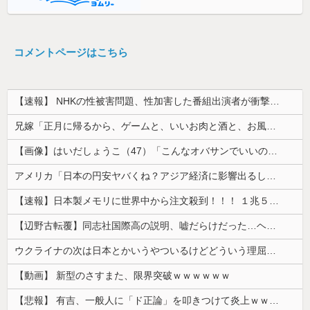
コメントページはこちら
【速報】 NHKの性被害問題、性加害した番組出演者が衝撃告白！
兄嫁「正月に帰るから、ゲームと、いいお肉と酒と、お風呂グッズの準備しとけよ」寝起きの私「知るかボケ」兄嫁「キィィィィー！！！！」私「あ…」
【画像】はいだしょうこ（47）「こんなオバサンでいいの…？」
アメリカ「日本の円安ヤバくね？アジア経済に影響出るし。」
【速報】日本製メモリに世界中から注文殺到！！！ １兆５０００億円で工場増築へ
【辺野古転覆】同志社国際高の説明、嘘だらけだった…ヘリ基地反対協議会の虚偽説明も判明してネット民の怒り爆発
ウクライナの次は日本とかいうやついるけどどういう理屈なの？
【動画】 新型のさすまた、限界突破ｗｗｗｗｗｗ
【悲報】 有吉、一般人に「ド正論」を叩きつけて炎上ｗｗｗｗｗｗｗｗ