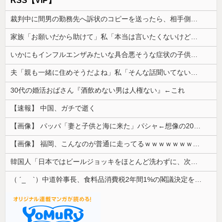
RSS【VIP】
裁判中に間男の勤務先へ訴状のコピーを送ったら、相手側が名誉毀損だと猛反発。裁判官までロを挟む事態になって…
家族「お願いだから助けて」私「本当は言いたくないけど…」→家族を守るためについた嘘が人生を大きく変えて…
いかにもインフルエンザみたいな具合悪そうな症状の子供連れて買い物してる人がくる
夫「親も一緒に住めそうだよね」私「そんな話聞いてないけど…」→新築した家を巡って義実家が動き出し…
30代の婚活おばさん『酒飲めない男は人権ない』←これ
【速報】 中国、ガチで逝く
【画像】 パッパ「妻と子供と海に来た」パシャ←想像の200倍は神々しくて草
【画像】 福岡、こんなのが普通に走ってるｗｗｗｗｗｗｗｗｗｗｗｗｗｗｗｗｗｗｗｗｗｗｗｗｗｗｗｗｗｗｗｗｗｗｗｗｗｗｗｗ
韓国人「日本ではビールジョッキをほとんど洗わずに、次の客に出すんだ！ これが証拠の映像だ!!」……あー、なるほどですねー。韓国には「アレ」がな...
（ ´_ゝ`）中道幹事長、食料品消費税2年間1%の閣議決定を批判 → 記者「中道改革連合は食料品消費税ゼロを公約に掲げていたが？」→ 階猛氏「