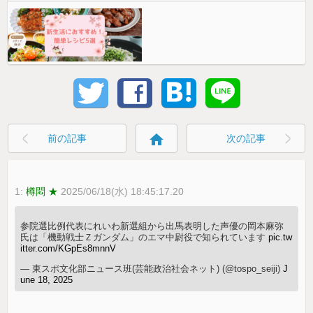
home
前の記事
次の記事
1:
樽悶 ★
2025/06/18(水) 18:45:17.20
参院選比例代表にれいわ新選組から出馬表明した声優の岡本麻弥
氏は「機動戦士Ｚガンダム」のエマ中尉役で知られています
pic.tw
itter.com/KGpEs8mnnV
— 東スポ文化部ニュース班(芸能政治社会ネット) (@tospo_seiji)
J
une 18, 2025