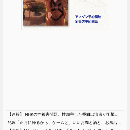
【速報】 NHKの性被害問題、性加害した番組出演者が衝撃告白！
兄嫁「正月に帰るから、ゲームと、いいお肉と酒と、お風呂グッズの準備しとけよ」寝起きの私「知るかボケ」兄嫁「キィィィィー！！！！」私「あ…」