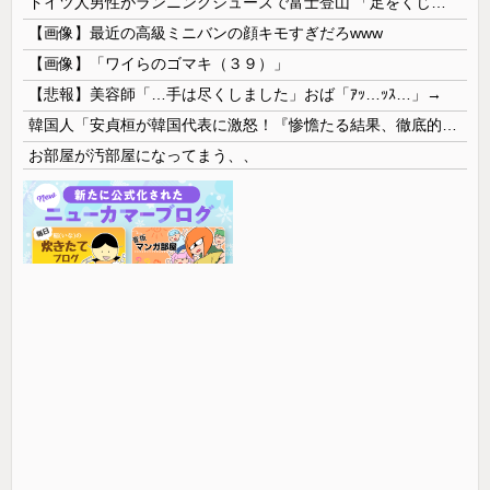
ドイツ人男性がランニングシューズで富士登山 「足をくじいて動けない」
【画像】最近の高級ミニバンの顔キモすぎだろwww
【画像】「ワイらのゴマキ（３９）」
【悲報】美容師「…手は尽くしました」おば「ｱｯ…ｯｽ…」→
韓国人「安貞桓が韓国代表に激怒！『惨憺たる結果、徹底的な刷新が必要だ』と監督や協会を痛烈批判」
お部屋が汚部屋になってまう、、