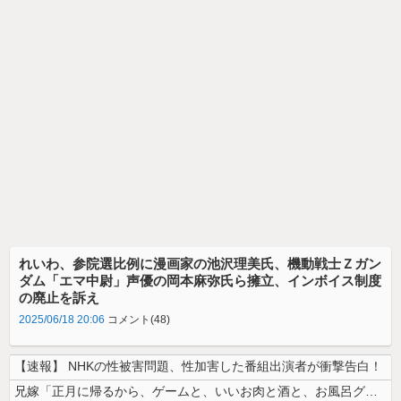
れいわ、参院選比例に漫画家の池沢理美氏、機動戦士Ｚガン
ダム「エマ中尉」声優の岡本麻弥氏ら擁立、インボイス制度
の廃止を訴え
2025/06/18 20:06
コメント(48)
【速報】 NHKの性被害問題、性加害した番組出演者が衝撃告白！
兄嫁「正月に帰るから、ゲームと、いいお肉と酒と、お風呂グッズの準備しと...