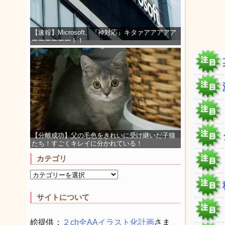
【速報】Microsoft、『神対応』キタァアアアアア
ーーーーーー！！
【分離成功】父の毛色をきれいに受け継いだ子猫
たち！すごくキレイに分かれている！
カテゴリ
サイトについて
絵提供：
２ch全AAイラスト化計画
さま