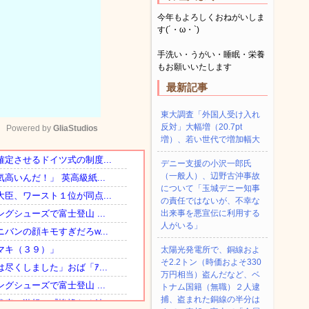
今年もよろしくおねがいしま
す(´・ω・`)
手洗い・うがい・睡眠・栄養
もお願いいたします
最新記事
東大調査「外国人受け入れ
反対」大幅増（20.7pt
Powered by 
GliaStudios
増）、若い世代で増加幅大
デニー支援の小沢一郎氏
Mute
（一般人）、辺野古沖事故
について「玉城デニー知事
の責任ではないが、不幸な
出来事を悪宣伝に利用する
人がいる」
太陽光発電所で、銅線およ
そ2.2トン（時価およそ330
万円相当）盗んだなど、ベ
トナム国籍（無職）２人逮
捕、盗まれた銅線の半分は