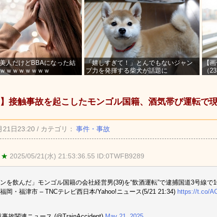
美人だけどBBAになった結
「嬉しすぎて！」とんでもないジャン
【画
ｗｗｗｗｗｗｗｗ
プ力を発揮する柴犬が話題に
（2
を募
】接触事故を起こしたモンゴル国籍、酒気帯び運転で
月21日23:20 / カテゴリ：
事件・事故
 ★
2025/05/21(水) 21:53:36.55 ID:0TWFB9289
ンを飲んだ」モンゴル国籍の会社経営男(39)を“飲酒運転”で逮捕国道3号線で
岡・福津市 – TNCテレビ西日本/Yahoo!ニュース(5/21 21:34)
https://t.co/
事故関連ニュース (@TrainAccident)
May 21, 2025