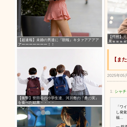
【愕然】元
【超速報】未婚の男達に『朗報』キタァアアアア
果ｗｗｗｗ
アーーーーーーー！！
【また
2025年05
1:
シャチ
【衝撃】世田谷の小学生達、河川敷の『桑の実』
を食べた結果・・・・
「ワイ
し発覚福
福…
— 鉄道