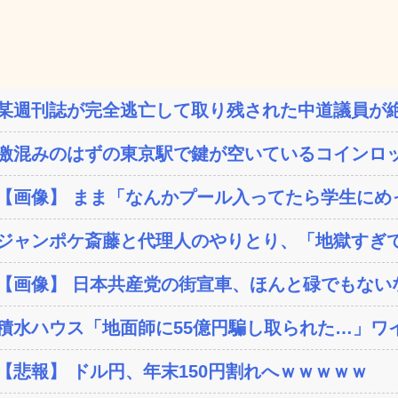
某週刊誌が完全逃亡して取り残された中道議員が絶
激混みのはずの東京駅で鍵が空いているコインロッ
【画像】 まま「なんかプール入ってたら学生にめ
ジャンポケ斎藤と代理人のやりとり、「地獄すぎて
【画像】 日本共産党の街宣車、ほんと碌でもない
積水ハウス「地面師に55億円騙し取られた…」ワイ
【悲報】 ドル円、年末150円割れへｗｗｗｗｗ