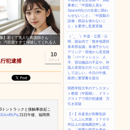
中国系を完全排除へ 供給
業者に「中国籍人員を
SpaceX向けの生産に関わ
らせないこと」「中国製の
設備・部品を使わないこ
と」を要求し監査実施
（ ´_ゝ`）中道・立憲・公
像】若くて美人な看護師さん
明、国会内で「熊本地震対
3）汚部屋すぎて掃除してくれる人
集ｗｗｗ
策本部会議」各省庁からヒ
アリング・現地から意見聴
10
取「パーティション、人
現行犯逮捕
コメント
手、宿泊施設の不足や、外
国人実習生の方々にも対応
してほしい」今日の午後、
政府に要望書を提出
関西学院大学のアシスタン
ト教授（中国籍）、ドラッ
グストアで現行犯逮捕 万
引き容疑
10トントラックと接触事故起こ
【！】共産党が刑事告訴
AC6JcnRLPq
21日午後、福岡県
「しんぶん赤旗」１７００
件以上の虚偽購読申し込
み 「厳重な処罰を求め