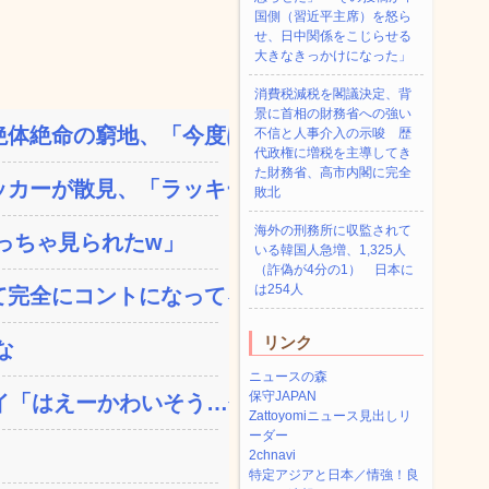
国側（習近平主席）を怒ら
せ、日中関係をこじらせる
大きなきっかけになった」
消費税減税を閣議決定、背
景に首相の財務省への強い
体絶命の窮地、「今度は宏...
不信と人事介入の示唆 歴
代政権に増税を主導してき
た財務省、高市内閣に完全
カーが散見、「ラッキー」...
敗北
海外の刑務所に収監されて
っちゃ見られたw」
いる韓国人急増、1,325人
（詐偽が4分の1） 日本に
は254人
完全にコントになってる…...
リンク
な
ニュースの森
保守JAPAN
「はえーかわいそう…会...
Zattoyomiニュース見出しリ
ーダー
2chnavi
特定アジアと日本／情強！良