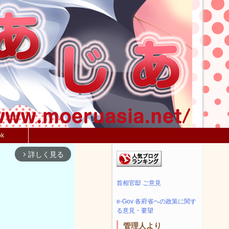
ok
詳しく見る
arrow_forward_ios
首相官邸 ご意見
e-Gov 各府省への政策に関す
る意見・要望
管理人より