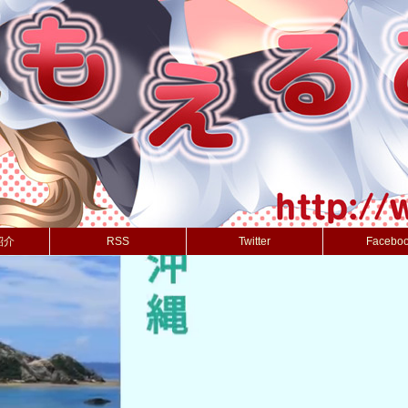
紹介
RSS
Twitter
Facebo