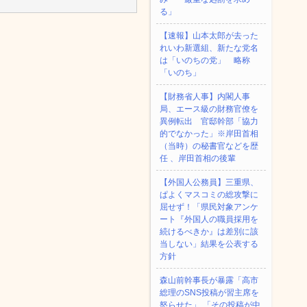
る」
【速報】山本太郎が去った
れいわ新選組、新たな党名
は「いのちの党」 略称
「いのち」
【財務省人事】内閣人事
局、エース級の財務官僚を
異例転出 官邸幹部「協力
的でなかった」※岸田首相
（当時）の秘書官などを歴
任 、岸田首相の後輩
【外国人公務員】三重県、
ぱよくマスコミの総攻撃に
屈せず！「県民対象アンケ
ート『外国人の職員採用を
続けるべきか』は差別に該
当しない」結果を公表する
方針
森山前幹事長が暴露「高市
総理のSNS投稿が習主席を
怒らせた」 「その投稿が中