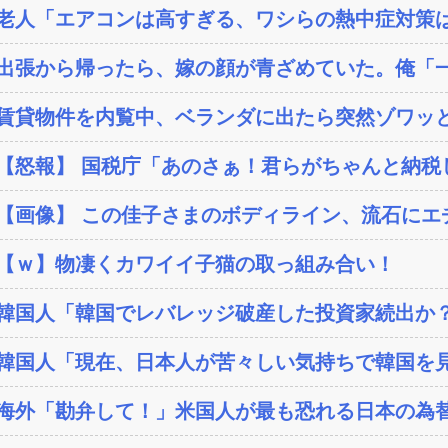
老人「エアコンは高すぎる、ワシらの熱中症対策
出張から帰ったら、嫁の顔が青ざめていた。俺「一
賃貸物件を内覧中、ベランダに出たら突然ゾワッと
【怒報】 国税庁「あのさぁ！君らがちゃんと納税し
【画像】 この佳子さまのボディライン、流石にエ
【ｗ】物凄くカワイイ子猫の取っ組み合い！
韓国人「韓国でレバレッジ破産した投資家続出か？‥損
韓国人「現在、日本人が苦々しい気持ちで韓国を見
海外「勘弁して！」米国人が最も恐れる日本の為