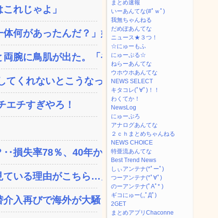
まとめ速報
はこれじゃよ」
いーあんてな(#ﾟｗﾟ)
我無ちゃんねる
だめぽあんてな
体何があったんだ？」嫁「...
ニュース★３つ！
☆にゅーもふ
両腕に鳥肌が出た。「やっ...
にゅーぷる☆
ねらーあんてな
ウホウホあんてな
てくれないとこうなっち...
NEWS SELECT
キタコレ(ﾟ∀ﾟ)！！
わくてか！
チエチすぎやろ！
NewsLog
にゅーぷろ
アナログあんてな
２ｃｈまとめちゃんねる
NEWS CHOICE
失率78％、40年か...
特亜流あんてな
Best Trend News
しぃアンテナ(*ﾟーﾟ)
ている理由がこちら…」→...
つーアンテナ(*ﾟ∀ﾟ)
のーアンテナ(ﾟAﾟ* )
ギコにゅー(,,ﾟДﾟ)
替介入再びで海外が大騒ぎ
2GET
まとめアプリChaconne