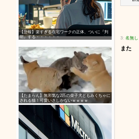
【悲報】楽すぎる在宅ワークの正体、ついに『判
明』する・・・・・・
3:
名無し
また
【たまらん】無邪気な2匹の柴子犬ともみくちゃに
される猫！可愛いさしかないｗｗｗｗ