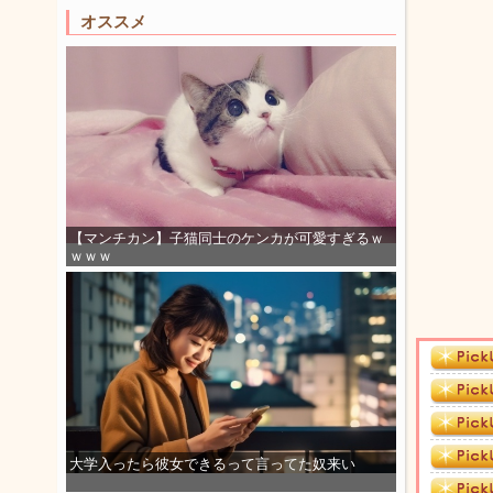
オススメ
【マンチカン】子猫同士のケンカが可愛すぎるｗ
ｗｗｗ
大学入ったら彼女できるって言ってた奴来い