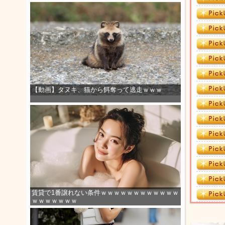
【動画】タヌキ、猫から餌奪って逃走ｗｗｗ
賃貸で1番譲れない条件ｗｗｗｗｗｗｗｗｗｗｗｗ
ｗｗｗｗｗｗｗ