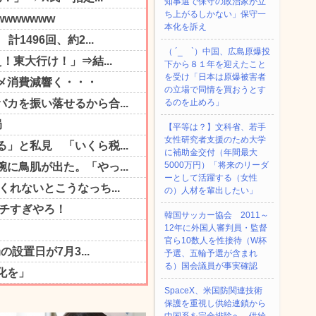
知事選で保守の政治家が立
ち上がるしかない」保守一
本化を訴え
（ ´_ゝ`）中国、広島原爆投
下から８１年を迎えたこと
を受け「日本は原爆被害者
の立場で同情を買おうとす
るのを止めろ」
【平等は？】文科省、若手
女性研究者支援のため大学
に補助金交付（年間最大
5000万円）「将来のリーダ
ーとして活躍する（女性
の）人材を輩出したい」
韓国サッカー協会 2011～
12年に外国人審判員・監督
官ら10数人を性接待（W杯
予選、五輪予選が含まれ
る）国会議員が事実確認
SpaceX、米国防関連技術
保護を重視し供給連鎖から