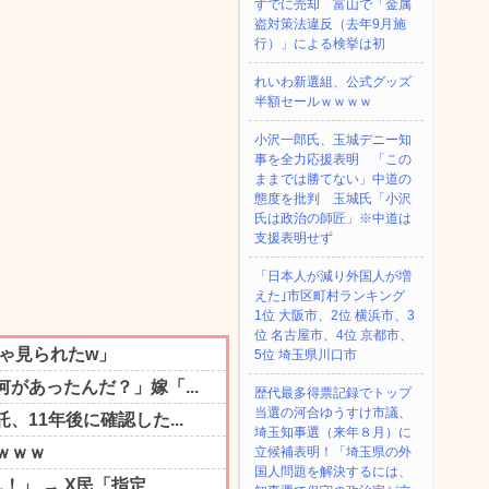
すでに売却 富山で「金属
盗対策法違反（去年9月施
行）」による検挙は初
れいわ新選組、公式グッズ
半額セールｗｗｗｗ
小沢一郎氏、玉城デニー知
事を全力応援表明 「この
ままでは勝てない」中道の
態度を批判 玉城氏「小沢
氏は政治の師匠」※中道は
支援表明せず
「日本人が減り外国人が増
えた｣市区町村ランキング
1位 大阪市、2位 横浜市、3
位 名古屋市、4位 京都市、
5位 埼玉県川口市
歴代最多得票記録でトップ
当選の河合ゆうすけ市議、
埼玉知事選（来年８月）に
立候補表明！「埼玉県の外
国人問題を解決するには、