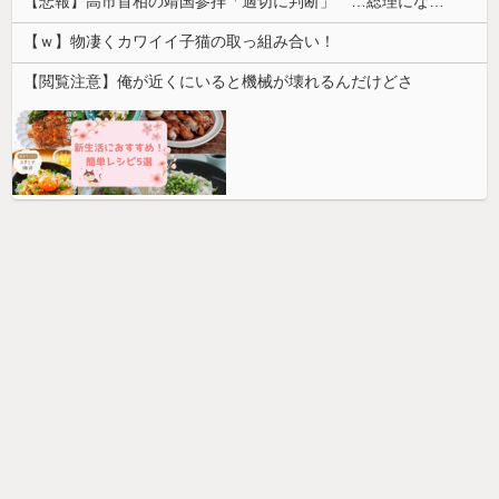
【悲報】高市首相の靖国参拝「適切に判断」 …総理になる前の昨年は参拝
【ｗ】物凄くカワイイ子猫の取っ組み合い！
【閲覧注意】俺が近くにいると機械が壊れるんだけどさ