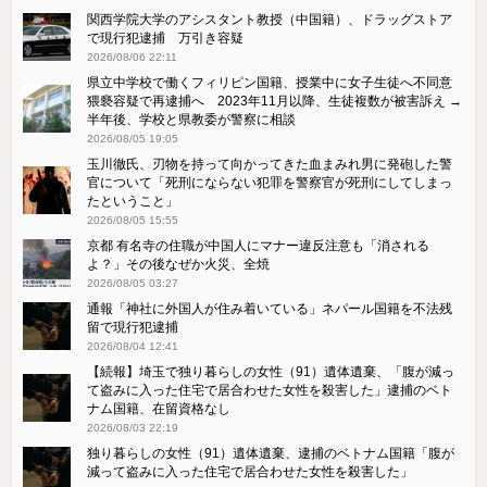
関西学院大学のアシスタント教授（中国籍）、ドラッグストア
で現行犯逮捕 万引き容疑
2026/08/06 22:11
県立中学校で働くフィリピン国籍、授業中に女子生徒へ不同意
猥褻容疑で再逮捕へ 2023年11月以降、生徒複数が被害訴え →
半年後、学校と県教委が警察に相談
2026/08/05 19:05
玉川徹氏、刃物を持って向かってきた血まみれ男に発砲した警
官について「死刑にならない犯罪を警察官が死刑にしてしまっ
たということ」
2026/08/05 15:55
京都 有名寺の住職が中国人にマナー違反注意も「消される
よ？」その後なぜか火災、全焼
2026/08/05 03:27
通報「神社に外国人が住み着いている」ネパール国籍を不法残
留で現行犯逮捕
2026/08/04 12:41
【続報】埼玉で独り暮らしの女性（91）遺体遺棄、「腹が減っ
て盗みに入った住宅で居合わせた女性を殺害した」逮捕のベト
ナム国籍、在留資格なし
2026/08/03 22:19
独り暮らしの女性（91）遺体遺棄、逮捕のベトナム国籍「腹が
減って盗みに入った住宅で居合わせた女性を殺害した」