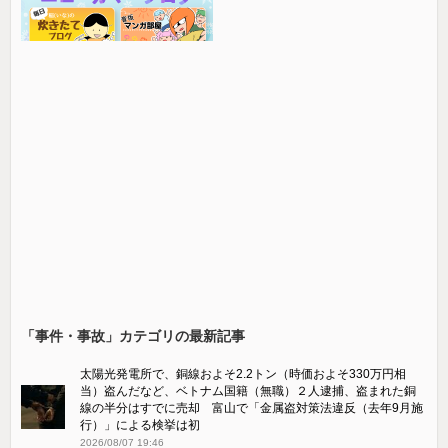
「事件・事故」カテゴリの最新記事
太陽光発電所で、銅線およそ2.2トン（時価およそ330万円相
当）盗んだなど、ベトナム国籍（無職）２人逮捕、盗まれた銅
線の半分はすでに売却 富山で「金属盗対策法違反（去年9月施
行）」による検挙は初
2026/08/07 19:46