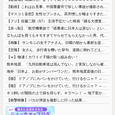
【動画】これはお見事。中国重慶市で珍しい事故が撮影される。
【マスコミ妄想】女性セブンさん、高市憎しが極まりすぎたのか、過去一級の低俗な「支持率下げてやる」記事を配信してしまう 想像の10倍低俗
【フジ】佐藤二朗（57） 主演予定だった映画『踊る大捜査線』スピンオフ作品の撮影中止が正式に決定
【赤っ恥】「航空機事故で『搭乗者に日本人は居ない』という発表は嫌い。人間として同じ価値だと思う」→ツッコミ殺到も「自分が気に入らないと思った」と...
立ちんぼを買うもキモすぎてヤらせてもらえなかった男、代わりの足コキでまさかの大量身寸米青ｗｗｗ
【画像】 サンモニの女子アナさん、日曜の朝から素材を提供してしまう
【悲報】 女さん、歩行者を轢いた挙句、道路に倒れてどえらいことになってしまうw w w w w w w
【ｗ】物凄くカワイイ子猫の取っ組み合い！
熊本地震、「九州自動車道は混んでない」と実況しながら被災地へ向かう有名アナなどに批判殺到 全国紙記者「最新の状況をいち早く伝えることは報道機関としての責務」「情報を取り上げることには大きな意義がある」
海外「日本よ、お前がナンバーワンだ」 熊本地震直後の日本の対応のスピードに世界が衝撃
【猫】 ドアノブにカバンをかけていた。行けるかニャ？ → 猫はこうなります…
【猫】 ドアノブにカバンをかけていた。行けるかニャ？ → 猫はこうなります…
ネコ飼いが階段の上で袋を揺らす。キラ〜ン！ → 地下室からヤツが現れる…
【衝撃映像】バカが津波を撮影しに行った結果…