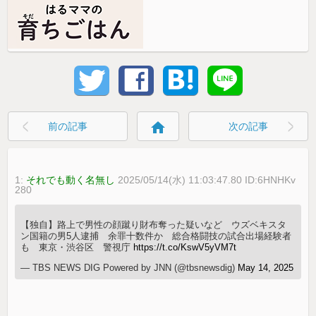
home
前の記事
次の記事
1:
それでも動く名無し
2025/05/14(水) 11:03:47.80 ID:6HNHKv
280
【独自】路上で男性の顔蹴り財布奪った疑いなど ウズベキスタ
ン国籍の男5人逮捕 余罪十数件か 総合格闘技の試合出場経験者
も 東京・渋谷区 警視庁
https://t.co/KswV5yVM7t
— TBS NEWS DIG Powered by JNN (@tbsnewsdig)
May 14, 2025