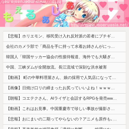
【悲報】ホリエモン、移民受け入れ反対派の若者にブチギレ「差別するなんて最低だ！」 → スタジオ誰も反論できず沈黙 ………
会社のカメラ部で「商品を手に持って水着お姉さんがにっこり」を撮影、だがお姉さんは素人アルバイトで親バレした結果……
韓国人「韓国サッカー協会の性接待報道、海外でも大騒ぎに・・・2002年W杯4強の記録取り消しの声も」→「マジで国の恥だ」「2002年まで疑う価値...
中国、三峡ダムが全開放流。長江流域で深刻な洪水被害
【動画】 町の中華料理屋さん、娘の採用で人気店になってしまう
【画像】日焼け口リの締まったお尻っていいよね！ｗｗｗｗｗ
【朗報】コエテクさん、AIライザと会話するRPGを発売wwwwwwwwwwww
【動画】これはお見事。中国重慶市で珍しい事故が撮影される。
【悲報】おにまいの二期ってやらないの？アニメも原作も､外人からも人気あったのに