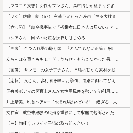
【マスコミ妄想】女性セブンさん、高市憎しが極まりすぎたのか、過去一級の低俗な「支持率下げてやる」記事を配信してしまう 想像の10倍低俗
【フジ】佐藤二朗（57） 主演予定だった映画『踊る大捜査線』スピンオフ作品の撮影中止が正式に決定
【赤っ恥】「航空機事故で『搭乗者に日本人は居ない』という発表は嫌い。人間として同じ価値だと思う」→ツッコミ殺到も「自分が気に入らないと思った」と...
ロシアさん、国民の財産を没収しはじめる
【画像】 全身入れ墨の彫り師、『とんでもない正論』を吐いて30万再生されてしまうｗｗｗｗｗｗｗ
立ちんぼを買うもキモすぎてヤらせてもらえなかった男、代わりの足コキでまさかの大量身寸米青ｗｗｗ
【画像】 サンモニの女子アナさん、日曜の朝から素材を提供してしまう
【悲報】 女さん、歩行者を轢いた挙句、道路に倒れてどえらいことになってしまうw w w w w w w
長身美ボディの保育士さんが女性用風俗を勢いで初利用…子供に絶対見せられないメスの顔でイキまくり。
井上晴美、乳首ヘア○ードや濡れ場お○ぱいがエ□過ぎる！人生最後のラスト写真集、最高！！
文在寅、航空未経験の娘婿を重役にして収賄で起訴された
【ｗ】物凄くカワイイ子猫の取っ組み合い！