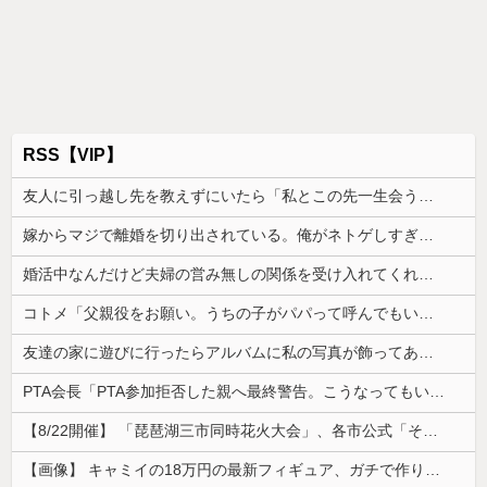
RSS【VIP】
友人に引っ越し先を教えずにいたら「私とこの先一生会う気ないんだ」と泣かれた。なので「よく分かったね、元気でね」と告げて…
嫁からマジで離婚を切り出されている。俺がネトゲしすぎて全くかまわなかったのが原因らしく...
婚活中なんだけど夫婦の営み無しの関係を受け入れてくれる男性が全然いない
コトメ「父親役をお願い。うちの子がパパって呼んでもいいよね？」旦那「それは無理」→断った途端に大騒ぎになり…
友達の家に遊びに行ったらアルバムに私の写真が飾ってあった。しかも私が知らない写真
PTA会長「PTA参加拒否した親へ最終警告。こうなってもいい？」
【8/22開催】 「琵琶湖三市同時花火大会」、各市公式「そんな花火大会は存在しない」→ 高価チケットを購入した人達がSNS阿鼻叫喚
【画像】 キャミイの18万円の最新フィギュア、ガチで作り込みがエグすぎる