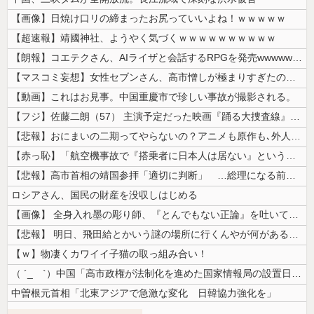
【画像】日焼け口リの締まったお尻っていいよね！ｗｗｗｗｗ
【超速報】靖國神社、ようやく気づくｗｗｗｗｗｗｗｗｗｗ
【朗報】コエテクさん、AIライザと会話するRPGを発売wwwwwwww...
【マスコミ妄想】女性セブンさん、高市憎しが極まりすぎたのか、過去一級の...
【動画】これはお見事。中国重慶市で珍しい事故が撮影される。
【フジ】佐藤二朗（57） 主演予定だった映画『踊る大捜査線』スピンオフ...
【悲報】おにまいの二期ってやらないの？アニメも原作も､外人からも人気あ...
【赤っ恥】「航空機事故で『搭乗者に日本人は居ない』という発表は嫌い。人...
【悲報】高市首相の靖国参拝「適切に判断」 …総理になる前の昨年は参拝
ロシアさん、国民の財産を没収しはじめる
【画像】 全身入れ墨の彫り師、『とんでもない正論』を吐いて30万再生さ...
【悲報】 明日、飛田給とかいう謎の場所に行くんやが何があるんや????...
【ｗ】物凄くカワイイ子猫の取っ組み合い！
（ ´_ゝ`）中国「高市政権が法制化を進めた国家情報局の設置日が7月3...
中曽根元首相「北東アジアで急激な変化 日韓協力強化を」