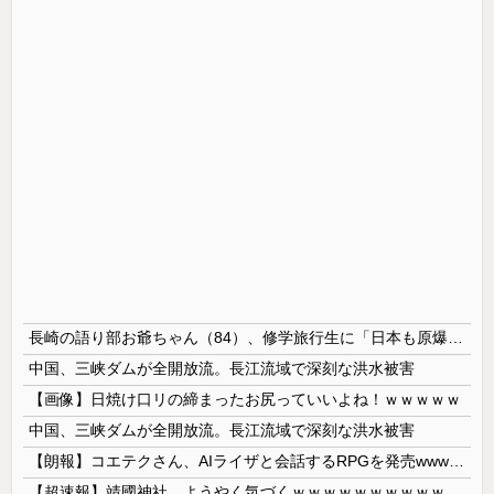
長崎の語り部お爺ちゃん（84）、修学旅行生に「日本も原爆を持たないと負ける」と言われびっくり！ 被団協代表（85）も中学生に「核を持たないで日本を守れますか」と問われ危機感
中国、三峡ダムが全開放流。長江流域で深刻な洪水被害
【画像】日焼け口リの締まったお尻っていいよね！ｗｗｗｗｗ
中国、三峡ダムが全開放流。長江流域で深刻な洪水被害
【朗報】コエテクさん、AIライザと会話するRPGを発売wwwwwwwwwwww
【超速報】靖國神社、ようやく気づくｗｗｗｗｗｗｗｗｗｗ