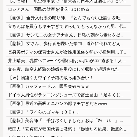
【赤っ恥】「航空機事故で『搭乗者に日本人は居ない』という発表は嫌い。人間として同じ価値だと思う」→ツッコミ殺到も「自分が気に入らないと思った」と...
ロシアさん、国民の財産を没収しはじめる
【画像】 全身入れ墨の彫り師、『とんでもない正論』を吐いて30万再生されてしまうｗｗｗｗｗｗｗ
立ちんぼを買うもキモすぎてヤらせてもらえなかった男、代わりの足コキでまさかの大量身寸米青ｗｗｗ
【画像】 サンモニの女子アナさん、日曜の朝から素材を提供してしまう
【悲報】 女さん、歩行者を轢いた挙句、道路に倒れてどえらいことになってしまうw w w w w w w
長身美ボディの保育士さんが女性用風俗を勢いで初利用…子供に絶対見せられないメスの顔でイキまくり。
井上晴美、乳首ヘア○ードや濡れ場お○ぱいがエ□過ぎる！人生最後のラスト写真集、最高！！
文在寅、航空未経験の娘婿を重役にして収賄で起訴された
【ｗ】物凄くカワイイ子猫の取っ組み合い！
【画像】カップヌードル、限界突破ｗｗｗ
ドイツ人男性がランニングシューズで富士登山 「足をくじいて動けない」
【画像】最近の高級ミニバンの顔キモすぎだろwww
【画像】「ワイらのゴマキ（３９）」
【悲報】美容師「…手は尽くしました」おば「ｱｯ…ｯｽ…」→
韓国人「安貞桓が韓国代表に激怒！『惨憺たる結果、徹底的な刷新が必要だ』と監督や協会を痛烈批判」