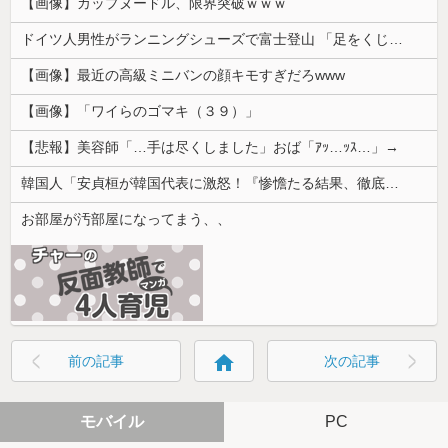
【画像】カップヌードル、限界突破ｗｗｗ
ドイツ人男性がランニングシューズで富士登山 「足をくじいて動けない」
【画像】最近の高級ミニバンの顔キモすぎだろwww
【画像】「ワイらのゴマキ（３９）」
【悲報】美容師「…手は尽くしました」おば「ｱｯ…ｯｽ…」→
韓国人「安貞桓が韓国代表に激怒！『惨憺たる結果、徹底的な刷新が必要だ』と監督や協会を痛烈批判」
お部屋が汚部屋になってまう、、
home
前の記事
次の記事
モバイル
PC