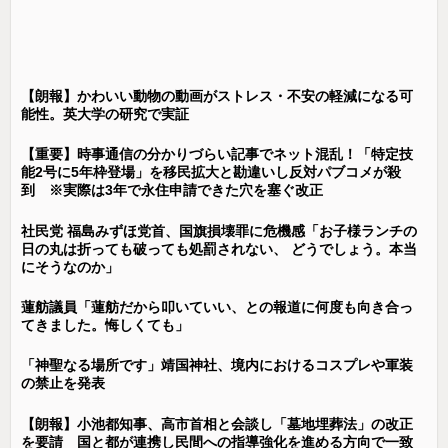
【朗報】かわいい動物の動画がストレス・不安の軽減になる可
能性。英大学の研究で実証
【重要】時事通信の分かりづらい記事でネット混乱！「特定技
能2号に5年枠登場」を移民拡大と勘違いし反対パブコメが殺
到 ※実際は3年で永住申請できた穴を塞ぐ改正
社民党 福島みずほ党首、国旗損壊罪に危機感「お子様ランチの
日の丸は折っても破っても処罰されない、 どうでしょう。本当
にそうなのか」
蓮舫議員「蓮舫だから叩いていい、との報道に何度も向き合っ
てきました。悔しくても」
「神聖なる場所です」靖国神社、境内におけるコスプレや軍装
の禁止を発表
【朗報】小池都知事、高市首相と会談し「墓地埋葬法」の改正
を要請 国と都が連携し民間への指導強化を進める方向で一致