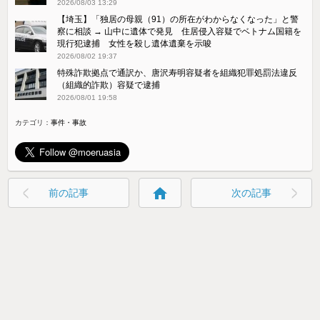
2026/08/03 13:29
【埼玉】「独居の母親（91）の所在がわからなくなった」と警
察に相談 → 山中に遺体で発見 住居侵入容疑でベトナム国籍を
現行犯逮捕 女性を殺し遺体遺棄を示唆
2026/08/02 19:37
特殊詐欺拠点で通訳か、唐沢寿明容疑者を組織犯罪処罰法違反
（組織的詐欺）容疑で逮捕
2026/08/01 19:58
カテゴリ：
事件・事故
home
前の記事
次の記事