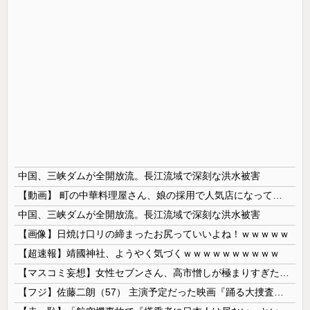
中国、三峡ダムが全開放流。長江流域で深刻な洪水被害
【動画】 町の中華料理屋さん、娘の採用で人気店になってしまう
中国、三峡ダムが全開放流。長江流域で深刻な洪水被害
【画像】日焼け口リの締まったお尻っていいよね！ｗｗｗｗｗ
【超速報】靖國神社、ようやく気づくｗｗｗｗｗｗｗｗｗｗ
【マスコミ妄想】女性セブンさん、高市憎しが極まりすぎたのか、過去一級の低俗な「支持率下げてやる」記事を配信してしまう 想像の10倍低俗
【フジ】佐藤二朗（57） 主演予定だった映画『踊る大捜査線』スピンオフ作品の撮影中止が正式に決定