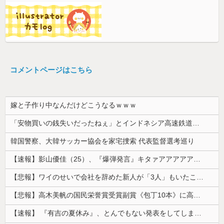
コメントページはこちら
嫁と子作り中なんだけどこうなるｗｗｗ
「安物買いの銭失いだったねぇ」とインドネシア高速鉄道の最終処分に日本側騒然、国家予算は使わないというと何が財源なんだ？
韓国警察、大韓サッカー協会を家宅捜索 代表監督選考巡り
【速報】影山優佳（25）、『爆弾発言』キタァアアアアアーーーーー！！
【悲報】ワイのせいで会社を辞めた新人が「3人」もいたことが発覚ｗｗｗｗｗ
【悲報】高木美帆の国民栄誉賞受賞副賞《包丁10本》に高市総理の名前も刻印ｗｗｗｗｗｗｗｗｗ
【速報】 『有吉の夏休み』、とんでもない発表をしてしまう！！！！！