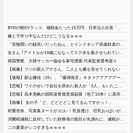
BYDの軽EVラッコ、補助金たった15万円…日本法人社長「何をすれば評価が上がるのか開示して」
嫁と子作り中なんだけどこうなるｗｗｗ
「安物買いの銭失いだったねぇ」とインドネシア高速鉄道の最終処分に日本側騒然、国家予算は使わないというと何が財源なんだ？
女さん ｢アイドルが19歳にもなってスク水を着させられている！｣⇒結果ｗｗｗ
韓国警察、大韓サッカー協会を家宅捜索 代表監督選考巡り
【画像】フジの新人アナさん、二人とも腋を見せてくれない
【速報】影山優佳（25）、『爆弾発言』キタァアアアアアーーーーー！！
【悲報】ワイのせいで会社を辞めた新人が「3人」もいたことが発覚ｗｗｗｗｗ
【悲報】高木美帆の国民栄誉賞受賞副賞《包丁10本》に高市総理の名前も刻印ｗｗｗｗｗｗｗｗｗ
【画像】 女の子「ど、どどどどこ見てるんですかッ！」
村重杏奈、写真集ヌードがエ□い！乳首透け、巨乳お○ぱいが最高過ぎる！
消費税減税に反対していた財務省の面目が丸潰れに、減税が決まった途端に市場が動き出したが……
この夏菜がシコすぎるｗｗｗｗ