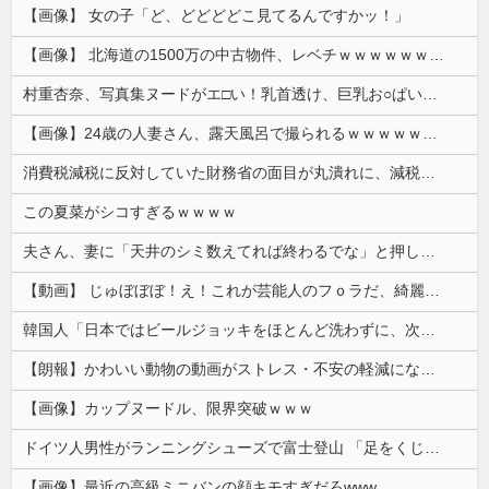
【画像】 女の子「ど、どどどどこ見てるんですかッ！」
【画像】 北海道の1500万の中古物件、レベチｗｗｗｗｗｗｗｗｗｗｗｗｗｗｗｗｗｗｗｗ
村重杏奈、写真集ヌードがエ□い！乳首透け、巨乳お○ぱいが最高過ぎる！
【画像】24歳の人妻さん、露天風呂で撮られるｗｗｗｗｗｗｗｗｗｗｗｗｗｗｗｗｗ
消費税減税に反対していた財務省の面目が丸潰れに、減税が決まった途端に市場が動き出したが……
この夏菜がシコすぎるｗｗｗｗ
夫さん、妻に「天井のシミ数えてれば終わるでな」と押し倒されて性行為 → 凄いことになるｗｗｗｗｗ
【動画】 じゅぼぼぼ！え！これが芸能人のフｏラだ、綺麗な顔とお口でこんなことしているだ 笑
韓国人「日本ではビールジョッキをほとんど洗わずに、次の客に出すんだ！ これが証拠の映像だ!!」……あー、なるほどですねー。韓国には「アレ」がないんだ？
【朗報】かわいい動物の動画がストレス・不安の軽減になる可能性。英大学の研究で実証
【画像】カップヌードル、限界突破ｗｗｗ
ドイツ人男性がランニングシューズで富士登山 「足をくじいて動けない」
【画像】最近の高級ミニバンの顔キモすぎだろwww