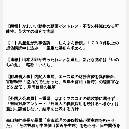
【朗報】かわいい動物の動画がストレス・不安の軽減になる可
能性。英大学の研究で実証
【！】共産党が刑事告訴 「しんぶん赤旗」１７００件以上の
虚偽購読申し込み 「厳重な処罰を求める」
【速報】山本太郎が去ったれいわ新選組、新たな党名は「いの
ちの党」 略称「いのち」
【財務省人事】内閣人事局、エース級の財務官僚を異例転出
官邸幹部「協力的でなかった」※岸田首相（当時）の秘書官な
どを歴任 、岸田首相の後輩
【外国人公務員】三重県、ぱよくマスコミの総攻撃に屈せず！
「県民対象アンケート『外国人の職員採用を続けるべきか』は
差別に該当しない」結果を公表する方針
森山前幹事長が暴露「高市総理のSNS投稿が習主席を怒らせ
た」 「その投稿が中国側（習近平主席）を怒らせ、日中関係を