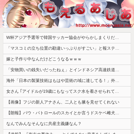
W杯アジア予選等で韓国サッカー協会がやらかしまくりだと発覚、「いきなり共同開催になったしな」と日韓共催の件に言及する声も……
「マスコミの立ち位置の勘違いっぷりがすごい」と報ステ大越キャスターの台詞に視聴者絶句、高市とトランプを同列視させようという思惑がひしひしと
嫁と子作り中なんだけどこうなるｗｗｗ
「安物買いの銭失いだったねぇ」とインドネシア高速鉄道の最終処分に日本側騒然、国家予算は使わないというと何が財源なんだ？
海外「日本の製菓技術はもはや芸術の域に達してる！」外国人が驚いた日本のお菓子の見た目とは・・・？【海外の反応】
女さん ｢アイドルが19歳にもなってスク水を着させられている！｣⇒結果ｗｗｗ
【画像】フジの新人アナさん、二人とも腋を見せてくれない
【朗報】パウ・パトロールのスカイとか言うドスケベ雌犬🐶ｗｗｗｗｗｗｗｗｗｗｗｗ
なんでみんなそんなに共産主義嫌なん？