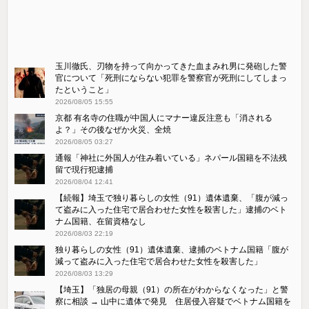
玉川徹氏、刃物を持って向かってきた血まみれ男に発砲した警
官について「死刑にならない犯罪を警察官が死刑にしてしまっ
たということ」
2026/08/05 15:55
京都 有名寺の住職が中国人にマナー違反注意も「消される
よ？」その後なぜか火災、全焼
2026/08/05 03:27
通報「神社に外国人が住み着いている」ネパール国籍を不法残
留で現行犯逮捕
2026/08/04 12:41
【続報】埼玉で独り暮らしの女性（91）遺体遺棄、「腹が減っ
て盗みに入った住宅で居合わせた女性を殺害した」逮捕のベト
ナム国籍、在留資格なし
2026/08/03 22:19
独り暮らしの女性（91）遺体遺棄、逮捕のベトナム国籍「腹が
減って盗みに入った住宅で居合わせた女性を殺害した」
2026/08/03 13:29
【埼玉】「独居の母親（91）の所在がわからなくなった」と警
察に相談 → 山中に遺体で発見 住居侵入容疑でベトナム国籍を