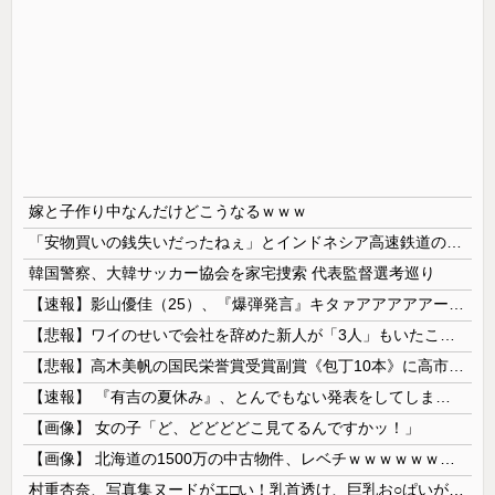
嫁と子作り中なんだけどこうなるｗｗｗ
「安物買いの銭失いだったねぇ」とインドネシア高速鉄道の最終処分に日本側騒然、国家予算は使わないというと何が財源なんだ？
韓国警察、大韓サッカー協会を家宅捜索 代表監督選考巡り
【速報】影山優佳（25）、『爆弾発言』キタァアアアアアーーーーー！！
【悲報】ワイのせいで会社を辞めた新人が「3人」もいたことが発覚ｗｗｗｗｗ
【悲報】高木美帆の国民栄誉賞受賞副賞《包丁10本》に高市総理の名前も刻印ｗｗｗｗｗｗｗｗｗ
【速報】 『有吉の夏休み』、とんでもない発表をしてしまう！！！！！
【画像】 女の子「ど、どどどどこ見てるんですかッ！」
【画像】 北海道の1500万の中古物件、レベチｗｗｗｗｗｗｗｗｗｗｗｗｗｗｗｗｗｗｗｗ
村重杏奈、写真集ヌードがエ□い！乳首透け、巨乳お○ぱいが最高過ぎる！