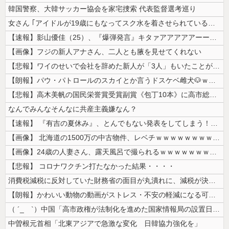
韓国警察、大韓サッカー協会を家宅捜索 代表監督選考巡り
女さん ｢アイドルが19歳にもなってスク水を着させられている！｣⇒結果...
【速報】影山優佳（25）、『爆弾発言』キタァアアアアアーーーーー！！
【画像】フジの新人アナさん、二人とも腋を見せてくれない
【悲報】ワイのせいで会社を辞めた新人が「3人」もいたことが発覚ｗｗｗｗ...
【朗報】パウ・パトロールのスカイとか言うドスケベ雌犬🐶ｗｗｗｗｗｗｗ...
【悲報】高木美帆の国民栄誉賞受賞副賞《包丁10本》に高市総理の名前も刻...
なんでみんなそんなに共産主義嫌なん？
【速報】 『有吉の夏休み』、とんでもない発表をしてしまう！！！！！
【画像】 北海道の1500万の中古物件、レベチｗｗｗｗｗｗｗｗｗｗｗｗ...
【画像】24歳の人妻さん、露天風呂で撮られるｗｗｗｗｗｗｗｗｗｗｗｗ...
【悲報】 コロナワクチン打たなかった結果・・・・
消費税減税に反対していた財務省の面目が丸潰れに、減税が決まった途端に市...
【朗報】かわいい動物の動画がストレス・不安の軽減になる可能性。英大学の...
（ ´_ゝ`）中国「高市政権が法制化を進めた国家情報局の設置日が7月3...
中曽根元首相「北東アジアで急激な変化 日韓協力強化を」