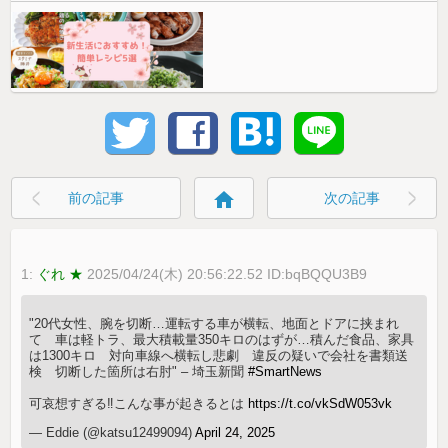
home
前の記事
次の記事
1:
ぐれ ★
2025/04/24(木) 20:56:22.52 ID:bqBQQU3B9
"20代女性、腕を切断…運転する車が横転、地面とドアに挟まれ
て 車は軽トラ、最大積載量350キロのはずが…積んだ食品、家具
は1300キロ 対向車線へ横転し悲劇 違反の疑いで会社を書類送
検 切断した箇所は右肘" – 埼玉新聞
#SmartNews
可哀想すぎる‼️こんな事が起きるとは
https://t.co/vkSdW053vk
— Eddie (@katsu12499094)
April 24, 2025