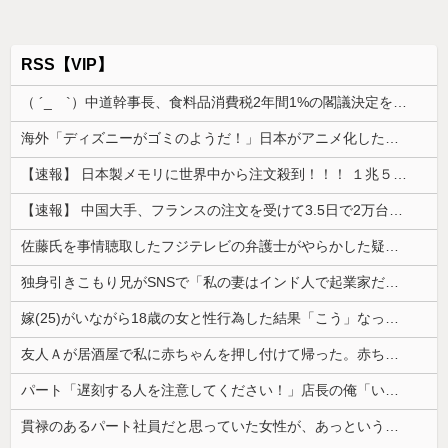
RSS【VIP】
（ ´_ゝ`）中道幹事長、食料品消費税2年間1%の閣議決定を批判 → 記者「中道改革連合は食料品消費税ゼロを公約に掲げていたが？」→ 階猛氏「
海外「ディズニーがゴミのようだ！」日本がアニメ化した米人気SF作品に絶賛の声が殺到中
【速報】 日本製メモリに世界中から注文殺到！！！ １兆５０００億円で工場増築へ
【速報】 中国大手、フランスの注文を受けて3.5日で2万台のエアコンを製造し出荷完了「毎度アル♡」
佐藤氏を事情聴取したフジテレビの弁護士がやらかした疑惑が浮上、「これが事実なら全部が怪しすぎるぞ」と前科に衝撃を受ける人が続出
独身引きこもり兄がSNSで「私の妻はインド人で起業家だが“日本人女性は男に甘えている”と言っています。日本に女性差別はありません」って発信したら...
嫁(25)がいながら18歳の女と性行為した結果「こう」なった・・・
友人Ａが居酒屋で私に赤ちゃんを押し付けて帰った。赤ちゃんは泣き止まないし、苦情もきて...
パート「遅刻する人を注意してください！」店長の俺「いや、事情があって…」→周囲との温度差に困惑して…
貫禄のあるパート社員だと思っていた女性が、あっという間に昇格。自分との違いを痛感することになり…