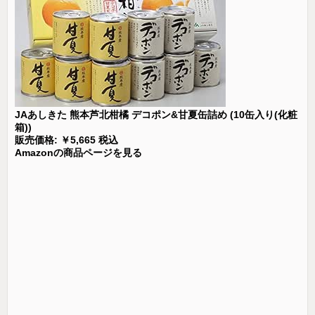
JAあしきた 熊本芦北柑橘 デコポン&甘夏缶詰め (10缶入り(化粧
箱))
販売価格: ￥5,665 税込
Amazonの商品ページを見る