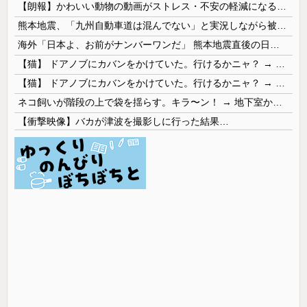
【朗報】かわいい動物の動画がストレス・不安の軽減になる可能性。英大学の研究で実証
熊本地震、「九州自動車道は混んでない」と実況しながら被災地へ向かう有名アナなどに批判殺到 全国紙記者「最新の状況をいち早く伝えることは報道機関としての責務」「情報を取り上げることには大きな意義がある」
海外「日本よ、お前がナンバーワンだ」 熊本地震直後の日本の対応のスピードに世界が衝撃
【猫】 ドアノブにカバンをかけていた。行けるかニャ？ → 猫はこうなります…
【猫】 ドアノブにカバンをかけていた。行けるかニャ？ → 猫はこうなります…
ネコ飼いが階段の上で袋を揺らす。キラ〜ン！ → 地下室からヤツが現れる…
【衝撃映像】バカが津波を撮影しに行った結果…