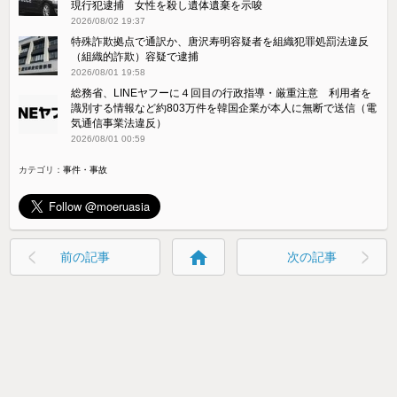
現行犯逮捕 女性を殺し遺体遺棄を示唆
2026/08/02 19:37
特殊詐欺拠点で通訳か、唐沢寿明容疑者を組織犯罪処罰法違反
（組織的詐欺）容疑で逮捕
2026/08/01 19:58
総務省、LINEヤフーに４回目の行政指導・厳重注意 利用者を
識別する情報など約803万件を韓国企業が本人に無断で送信（電
気通信事業法違反）
2026/08/01 00:59
カテゴリ：
事件・事故
home
前の記事
次の記事