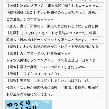
【画像】24歳の人妻さん、露天風呂で撮られるｗｗｗｗｗｗｗｗｗｗｗｗｗｗｗｗｗ
消費税減税に反対していた財務省の面目が丸潰れに、減税が決まった途端に市場が動き出したが……
この夏菜がシコすぎるｗｗｗｗ
夫さん、妻に「天井のシミ数えてれば終わるでな」と押し倒されて性行為 → 凄いことになるｗｗｗｗｗ
【動画】 じゅぼぼぼ！え！これが芸能人のフｏラだ、綺麗な顔とお口でこんなことしているだ 笑
韓国人「日本ではビールジョッキをほとんど洗わずに、次の客に出すんだ！ これが証拠の映像だ!!」……あー、なるほどですねー。韓国には「アレ」がないんだ？
【朗報】かわいい動物の動画がストレス・不安の軽減になる可能性。英大学の研究で実証
【画像】カップヌードル、限界突破ｗｗｗ
ドイツ人男性がランニングシューズで富士登山 「足をくじいて動けない」
【画像】最近の高級ミニバンの顔キモすぎだろwww
【画像】「ワイらのゴマキ（３９）」
【悲報】美容師「…手は尽くしました」おば「ｱｯ…ｯｽ…」→
韓国人「安貞桓が韓国代表に激怒！『惨憺たる結果、徹底的な刷新が必要だ』と監督や協会を痛烈批判」
お部屋が汚部屋になってまう、、