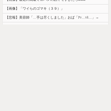
【画像】「ワイらのゴマキ（３９）」
【悲報】美容師「…手は尽くしました」おば「ｱｯ…ｯｽ…」→
韓国人「安貞桓が韓国代表に激怒！『惨憺たる結果、徹底的な刷新が必要だ』と監督や協会を痛烈批判」
お部屋が汚部屋になってまう、、
home
前の記事
次の記事
モバイル
PC