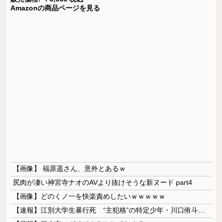
Amazonの商品ページを見る
【画像】 福原遥さん、意外とあるｗ
尻肉が凄い神宮寺ナオのAVより抜けそうな新ヌード part4
【画像】どのくノ一を快楽責めしたいｗｗｗｗｗ
【速報】江別大学生暴行死 “主犯格”の特定少年・川口侑斗被告に「無期懲役」の判決 当時17歳少年に「懲役30年」の判決