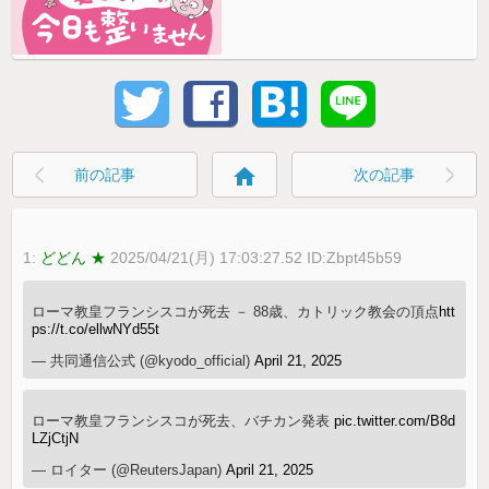
home
前の記事
次の記事
1:
どどん ★
2025/04/21(月) 17:03:27.52 ID:Zbpt45b59
ローマ教皇フランシスコが死去 － 88歳、カトリック教会の頂点
htt
ps://t.co/ellwNYd55t
— 共同通信公式 (@kyodo_official)
April 21, 2025
ローマ教皇フランシスコが死去、バチカン発表
pic.twitter.com/B8d
LZjCtjN
— ロイター (@ReutersJapan)
April 21, 2025