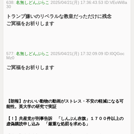
638:
名無しどんぶらこ
2025/04/21(月) 17:36:43.53 ID:VEoWi8a
30
トランプ嫌いのリベラルな教皇だっただけに残念
ご冥福をお祈りします
577:
名無しどんぶらこ
2025/04/21(月) 17:32:09.09 ID:I0QGoc
Mz0
ご冥福をお祈りします
【朗報】かわいい動物の動画がストレス・不安の軽減になる可
能性。英大学の研究で実証
【！】共産党が刑事告訴 「しんぶん赤旗」１７００件以上の
虚偽購読申し込み 「厳重な処罰を求める」