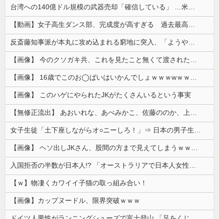
台湾への140億ドル規模の武器売却「確信している」 …米共和党重鎮、マコール議員が表明！
【動画】女子高生ダンス部、完成度が高すぎる 過去最高傑作と話題にｗｗｗｗ
反斎藤知事派が本丸に攻め込まれる窮地に突入、「ようやく反撃のターンやね」と手際の良さに感心する人が続出中
【画像】 今のクソガキ共、これを見たこと無くて渡されたらパニクるらしいｗｗｗｗｗｗｗｗｗｗｗｗｗ
【画像】 16歳でこのお◯ぱいはいかんでしょｗｗｗwｗｗｗｗｗｗｗｗ❤
【画像】 このハゲにやられたJKがたくさんいるという事実
【無修正流出】 あおいれな、あべみかこ、佐藤ののか、上川星空、美園和花！人気女優5人のマ●コが高画質で丸見えに！
女子生徒「土下座しながらオ○ニーしろ！」⇒ 日本の男子生徒への性的いじめ動画がエ□すぎる
【画像】 ヘソ出しJKさん、股間の方まで見えてしまうｗｗｗｗｗｗｗｗｗ
入国拒否の半数が日本人!? 「オーストラリアで日本人女性が売春」
【ｗ】物凄くカワイイ子猫の取っ組み合い！
【画像】カップヌードル、限界突破ｗｗｗ
ドイツ人男性がランニングシューズで富士登山 「足をくじいて動けない」