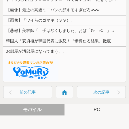
【画像】最近の高級ミニバンの顔キモすぎだろwww
【画像】「ワイらのゴマキ（３９）」
【悲報】美容師「…手は尽くしました」おば「ｱｯ…ｯｽ…」→
韓国人「安貞桓が韓国代表に激怒！『惨憺たる結果、徹底的な刷新が必要だ』と監督や協会を痛烈批判」
お部屋が汚部屋になってまう、、
home
前の記事
次の記事
モバイル
PC