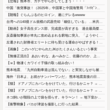
【悲報】熊本市、ガチでやらかしてしまう・・・・
中国「衝突事故！（2025年」中国軍と中国海警局「ﾌｨﾘﾋﾟﾝ船の追跡中に衝突！（8/11」中国「2人死亡」中国政府「1年間隠蔽」日本「隠蔽され...
【朗報】ぐらんぶるのヒロイン、遂にデレるwwww
台湾への140億ドル規模の武器売却「確信している」 …米共和党重鎮、マコール議員が表明！
【動画】女子高生ダンス部、完成度が高すぎる 過去最高傑作と話題にｗｗｗｗ
反斎藤知事派が本丸に攻め込まれる窮地に突入、「ようやく反撃のターンやね」と手際の良さに感心する人が続出中
左遷された財務省エリートに待ち受ける運命がやばすぎる！と話題に、経歴自体はとんでもないものだが……
【画像】 このハゲにやられたJKがたくさんいるという事実
【無修正流出】 あおいれな、あべみかこ、佐藤ののか、上川星空、美園和花！人気女優5人のマ●コが高画質で丸見えに！
【ｗ】物凄くカワイイ子猫の取っ組み合い！
熊本地震、「九州自動車道は混んでない」と実況しながら被災地へ向かう有名アナなどに批判殺到 全国紙記者「最新の状況をいち早く伝えることは報道機関としての責務」「情報を取り上げることには大きな意義がある」
海外「日本よ、お前がナンバーワンだ」 熊本地震直後の日本の対応のスピードに世界が衝撃
【猫】 ドアノブにカバンをかけていた。行けるかニャ？ → 猫はこうなります…
【猫】 ドアノブにカバンをかけていた。行けるかニャ？ → 猫はこうなります…
ネコ飼いが階段の上で袋を揺らす。キラ〜ン！ → 地下室からヤツが現れる…
【衝撃映像】バカが津波を撮影しに行った結果…