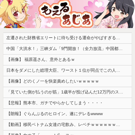
左遷された財務省エリートに待ち受ける運命がやばすぎる！と話題に、経歴自体はとんでもないものだが……
中国「大洪水！」三峡ダム「9門開放！（全力放流」中国都市「三峡沿線の道路水没」中国政府「高速道路封鎖！」中国ダム「緊急放流に合わせて開門（土砂崩れ発生」→
【画像】 福原遥さん、意外とあるｗ
日本をダメにした総理大臣、ワースト１位が同点でこの人ｗｗｗｗｗｗ
【画像】どのくノ一を快楽責めしたいｗｗｗｗｗ
「見ていた側が払うのが筋」1歳半が投げ込んだ12万円のスマホ、半額提示した母親は冷たい？
【悲報】熊本市、ガチでやらかしてしまう・・・・
【朗報】ぐらんぶるのヒロイン、遂にデレるwwww
【動画】移民ベトナム女達の宅飲み、レベチｗｗｗｗｗｗｗｗｗｗｗｗｗｗｗｗｗｗｗｗｗｗｗｗ