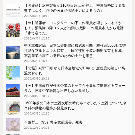
【医薬品】沢井製薬が110品目超 出荷停止「中東情勢による影
響ではなく、昨今の医薬品供給不足によるもの」
2026/04/07 10:12
【ｗ】通報者「コンクリートの下に作業員が埋まってる！か
も！」消防隊８隊３２人が出動し捜索 → 作業員本人から電話
「家で寝てた」
2026/04/04 12:39
中国軍機関紙「日本は短期間に核武装可能 核弾頭5500個製造
可能なプルトニウム保有」「民間技術を装い防衛産業を育成、
軍需産業の潜在力発揮のための土台を用意」
2026/04/01 16:46
【悲報】4月5日頃から日本全地域で10年に1度程度の著しい高
温のおそれ
2026/03/30 20:21
【ｗ】中国政府が外国企業のトップらを集めて開催するフォー
ラム、日本企業幹部は出席しない見通し
2026/03/22 10:07
1600年前の日本の土器文明の時にネコがいた？土器についたネ
コ科の動物の足跡が発見される
2026/03/15 12:15
不破哲三（95）共産党前議長、死去
2025/12/30 14:08