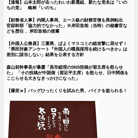
【速報】山本太郎が去ったれいわ新選組、新たな党名は「いの
ちの党」 略称「いのち」
【財務省人事】内閣人事局、エース級の財務官僚を異例転出
官邸幹部「協力的でなかった」※岸田首相（当時）の秘書官な
どを歴任 、岸田首相の後輩
【外国人公務員】三重県、ぱよくマスコミの総攻撃に屈せず！
「県民対象アンケート『外国人の職員採用を続けるべきか』は
差別に該当しない」結果を公表する方針
森山前幹事長が暴露「高市総理のSNS投稿が習主席を怒らせ
た」 「その投稿が中国側（習近平主席）を怒らせ、日中関係を
こじらせる大きなきっかけになった」
【爆笑ｗ】バッグひったくりを試みた男、バイクを盗られる！