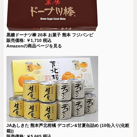
黒糖ドーナツ棒 20本 お菓子 熊本 フジバンビ
販売価格: ￥1,710 税込
Amazonの商品ページを見る
JAあしきた 熊本芦北柑橘 デコポン&甘夏缶詰め (10缶入り(化粧
箱))
販売価格: ￥5,665 税込