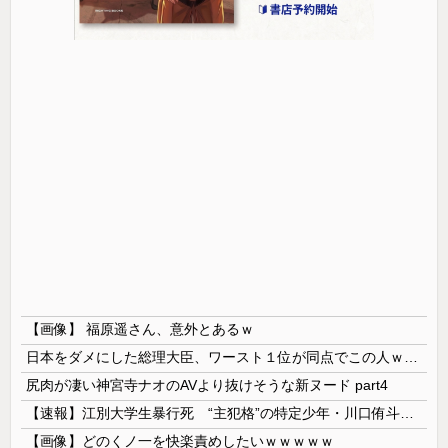
【画像】 福原遥さん、意外とあるｗ
日本をダメにした総理大臣、ワースト１位が同点でこの人ｗｗｗｗｗｗ
尻肉が凄い神宮寺ナオのAVより抜けそうな新ヌード part4
【速報】江別大学生暴行死 “主犯格”の特定少年・川口侑斗被告に「無期懲役」の判決 当時17歳少年に「懲役30年」の判決
【画像】どのくノ一を快楽責めしたいｗｗｗｗｗ