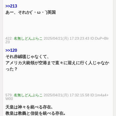
>>213
あー、それか(´・ω・`)英国
422:
名無しどんぶらこ
2025/04/21(月) 17:23:23.43 ID:DuP+BIr
Z0
>>120
それ赤絨毯じゃなくて、
アメリカ大統領が空港まで直々に迎えに行く人じゃなか
った？
579:
名無しどんぶらこ
2025/04/21(月) 17:32:15.58 ID:1m4a4+
W00
天皇は神々を統べる存在､
教皇は教義と信徒を統べる存在｡