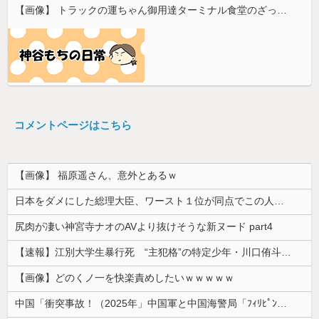
【画像】 トラックの運ちゃん御用達ターミナル食堂のざっかけないオムライスｗｗｗｗｗｗｗｗｗｗ
コメントページはこちら
【画像】 福原遥さん、意外とあるｗ
日本をダメにした総理大臣、ワースト１位が同点でこの人ｗｗｗｗｗｗ
尻肉が凄い神宮寺ナオのAVより抜けそうな新ヌード part4
【速報】江別大学生暴行死 “主犯格”の特定少年・川口侑斗被告に「無期懲役」の判決 当時17歳少年に「懲役30年」の判決
【画像】どのくノ一を快楽責めしたいｗｗｗｗｗ
中国「衝突事故！（2025年」中国軍と中国海警局「ﾌｨﾘﾋﾟﾝ船の追跡中に衝突！（8/11」中国「2人死亡」中国政府「1年間隠蔽」日本「隠蔽され...