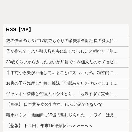
RSS【VIP】
親の借金のカタに17歳でもぐりの消費者金融社長の愛人になった。その後25歳で1000万円を渡されマンションへ移された直後、社長が…
母が作ってくれた雛人形を夫に出してほしいと頼むと「別にいいじゃんあんなの」だって。悲しかった
33歳くらいから太ったせいか加齢で＊が緩んだのかチョビッと漏れるようになった
半年前から夫が不倫していることに気づいた私。精神的に追い込まれて階段から転落...
お腹の子をﾀﾋ産した時。義妹「全部あんたのせいでしょ！」トメ「何を言ってるの！」→義妹の暴言に義母が激怒して…
ジャンポケ斎藤と代理人のやりとり、「地獄すぎて完全にコントになってる……」と衝撃を受ける人が続出中
【画像】 日本共産党の街宣車、ほんと碌でもないな
積水ハウス「地面師に55億円騙し取られた…」ワイ「はえーかわいそう…会社滅茶苦茶やろなぁ」
【悲報】 ドル円、年末150円割れへｗｗｗｗｗ