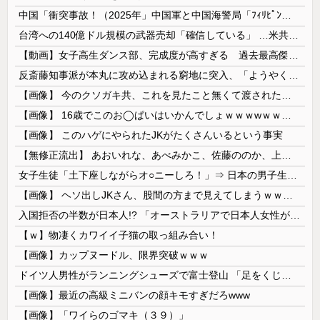
中国「衝突事故！（2025年」中国軍と中国海警局「ﾌｨﾘﾋﾟﾝ船の追跡中に衝突！（8/11」中国「2人死亡」中国政府「1年間隠蔽」日本「隠蔽され...
台湾への140億ドル規模の武器売却「確信している」 …米共和党重鎮、マコール議員が表明！
【動画】女子高生ダンス部、完成度が高すぎる 過去最高傑作と話題にｗｗｗｗ
反斎藤知事派が本丸に攻め込まれる窮地に突入、「ようやく反撃のターンやね」と手際の良さに感心する人が続出中
【画像】 今のクソガキ共、これを見たこと無くて渡されたらパニクるらしいｗｗｗｗｗｗｗｗｗｗｗｗｗ
【画像】 16歳でこのお◯ぱいはいかんでしょｗｗｗwｗｗｗｗｗｗｗｗ❤
【画像】 このハゲにやられたJKがたくさんいるという事実
【無修正流出】 あおいれな、あべみかこ、佐藤ののか、上川星空、美園和花！人気女優5人のマ●コが高画質で丸見えに！
女子生徒「土下座しながらオ○ニーしろ！」⇒ 日本の男子生徒への性的いじめ動画がエ□すぎる
【画像】 ヘソ出しJKさん、股間の方まで見えてしまうｗｗｗｗｗｗｗｗｗ
入国拒否の半数が日本人!? 「オーストラリアで日本人女性が売春」
【ｗ】物凄くカワイイ子猫の取っ組み合い！
【画像】カップヌードル、限界突破ｗｗｗ
ドイツ人男性がランニングシューズで富士登山 「足をくじいて動けない」
【画像】最近の高級ミニバンの顔キモすぎだろwww
【画像】「ワイらのゴマキ（３９）」