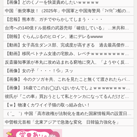
【画像】どのくノ一を快楽責めしたいｗｗｗｗｗ
中国「衝突事故！（2025年」中国軍と中国海警局「ﾌｨﾘﾋﾟﾝ船の追跡...
【悲報】熊本市、ガチでやらかしてしまう・・・・
台湾への140億ドル規模の武器売却「確信している」 …米共和党重鎮、マ...
【朗報】ぐらんぶるのヒロイン、遂にデレるwwww
【動画】女子高生ダンス部、完成度が高すぎる 過去最高傑作と話題にｗｗｗ...
【動画】移民ベトナム女達の宅飲み、レベチｗｗｗｗｗｗｗｗｗｗｗｗｗｗｗ...
反斎藤知事派が本丸に攻め込まれる窮地に突入、「ようやく反撃のターンやね...
【画像】女の子「・・・！💦」スッ
【画像】 今のクソガキ共、これを見たこと無くて渡されたらパニクるらしい...
【画像】 16歳でこのお◯ぱいはいかんでしょｗｗｗwｗｗｗｗｗｗｗｗ❤
彼氏が『この車』買おうとして私とケンカになってるんだけどｗｗｗｗｗｗ
【ｗ】物凄くカワイイ子猫の取っ組み合い！
（ ´_ゝ`）中国「高市政権が法制化を進めた国家情報局の設置日が7月3...
中曽根元首相「北東アジアで急激な変化 日韓協力強化を」