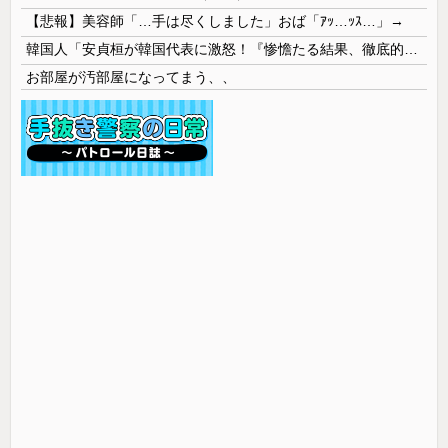
【悲報】美容師「…手は尽くしました」おば「ｱｯ…ｯｽ…」→
韓国人「安貞桓が韓国代表に激怒！『惨憺たる結果、徹底的な刷新が必要だ』と監督や協会を痛烈批判」
お部屋が汚部屋になってまう、、