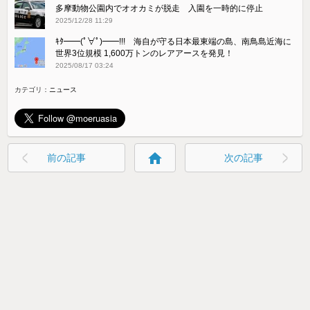
多摩動物公園内でオオカミが脱走 入園を一時的に停止
2025/12/28 11:29
ｷﾀ━━(ﾟ∀ﾟ)━━!!! 海自が守る日本最東端の島、南鳥島近海に
世界3位規模 1,600万トンのレアアースを発見！
2025/08/17 03:24
カテゴリ：
ニュース
home
前の記事
次の記事