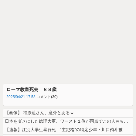
ローマ教皇死去 ８８歳
2025/04/21 17:58
コメント(30)
【画像】 福原遥さん、意外とあるｗ
日本をダメにした総理大臣、ワースト１位が同点でこの人ｗｗｗｗｗｗ
【速報】江別大学生暴行死 “主犯格”の特定少年・川口侑斗被告に「無期懲...