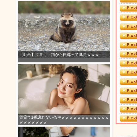
【動画】タヌキ、猫から餌奪って逃走ｗｗｗ
賃貸で1番譲れない条件ｗｗｗｗｗｗｗｗｗｗｗｗ
ｗｗｗｗｗｗｗ