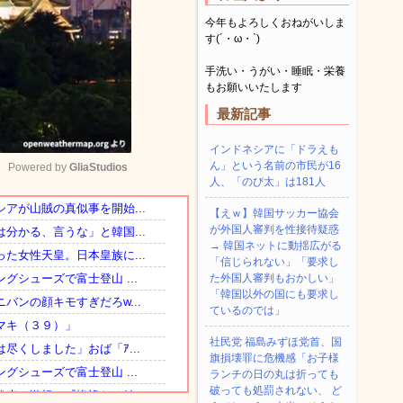
今年もよろしくおねがいしま
す(´・ω・`)
手洗い・うがい・睡眠・栄養
もお願いいたします
最新記事
インドネシアに「ドラえも
ん」という名前の市民が16
Powered by 
GliaStudios
人、「のび太」は181人
【えｗ】韓国サッカー協会
Mute
が外国人審判を性接待疑惑
→ 韓国ネットに動揺広がる
「信じられない」「要求し
た外国人審判もおかしい」
「韓国以外の国にも要求し
ているのでは」
社民党 福島みずほ党首、国
旗損壊罪に危機感「お子様
ランチの日の丸は折っても
破っても処罰されない、 ど