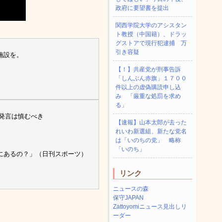
政府に要望書を提出
関西学院大学のアシスタン
ト教授（中国籍）、ドラッ
グストアで現行犯逮捕 万
引き容疑
施設を。
【！】共産党が刑事告訴
「しんぶん赤旗」１７００
件以上の虚偽購読申し込
み 「厳重な処罰を求め
る」
発言は慎むべき
【速報】山本太郎が去った
れいわ新選組、新たな党名
は「いのちの党」 略称
「いのち」
にあるの？」（日刊スポーツ）
リンク
ニュースの森
保守JAPAN
Zattoyomiニュース見出しリ
ーダー