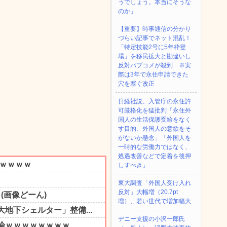
うでしょう。本当にそうな
のか」
【重要】時事通信の分かり
づらい記事でネット混乱！
「特定技能2号に5年枠登
場」を移民拡大と勘違いし
反対パブコメが殺到 ※実
際は3年で永住申請できた
穴を塞ぐ改正
日経社説、入管庁の永住許
可厳格化を猛批判「永住外
国人の生活保護受給をなく
す目的、外国人の意欲をそ
がないか懸念」「外国人を
一時的な労働力ではなく、
処遇改善などで定着を後押
しすべき」
東大調査「外国人受け入れ
反対」大幅増（20.7pt
増）、若い世代で増加幅大
デニー支援の小沢一郎氏