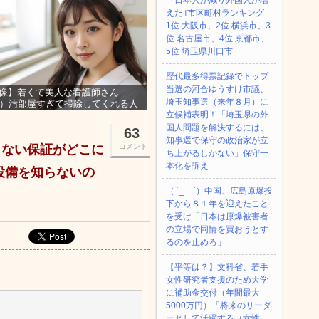
「日本人が減り外国人が増
えた｣市区町村ランキング
1位 大阪市、2位 横浜市、3
位 名古屋市、4位 京都市、
5位 埼玉県川口市
歴代最多得票記録でトップ
当選の河合ゆうすけ市議、
像】若くて美人な看護師さん
埼玉知事選（来年８月）に
3）汚部屋すぎて掃除してくれる人
集ｗｗｗ
立候補表明！「埼玉県の外
国人問題を解決するには、
63
知事選で保守の政治家が立
らない保証がどこに
コメント
ち上がるしかない」保守一
本化を訴え
設備を知らないの
（ ´_ゝ`）中国、広島原爆投
下から８１年を迎えたこと
を受け「日本は原爆被害者
の立場で同情を買おうとす
るのを止めろ」
【平等は？】文科省、若手
女性研究者支援のため大学
に補助金交付（年間最大
5000万円）「将来のリーダ
ーとして活躍する（女性