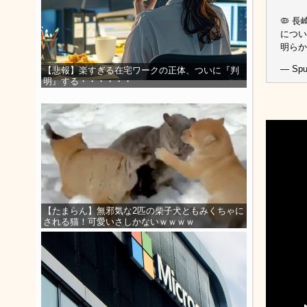
🦠 
につい
明ら
— Spu
【悲報】楽すぎる在宅ワークの正体、ついに『判
明』する・・・・・・
【たまらん】無邪気な2匹の柴子犬ともみくちゃに
される猫！可愛いさしかないｗｗｗｗ