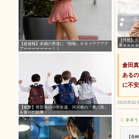
【愕然】元
【超速報】未婚の男達に『朗報』キタァアアアア
果ｗｗｗｗ
アーーーーーーー！！
倉田真
あるの
に不安
2025年02
【衝撃】世田谷の小学生達、河川敷の『桑の実』
を食べた結果・・・・
1:
ネギう
【長崎