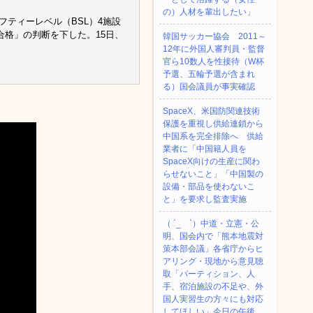
の）人材を輩出したい」
フティーレベル（BSL）4施設
格」の判断を下した。15日、
韓国サッカー協会 2011～
12年に外国人審判員・監督
官ら10数人を性接待（W杯
予選、五輪予選が含まれ
る）国会議員が事実確認
SpaceX、米国防関連技術
保護を重視し供給連鎖から
中国系を完全排除へ 供給
業者に「中国籍人員を
SpaceX向けの生産に関わ
らせないこと」「中国製の
設備・部品を使わないこ
と」を要求し監査実施
（ ´_ゝ`）中道・立憲・公
明、国会内で「熊本地震対
策本部会議」各省庁からヒ
アリング・現地から意見聴
取「パーティション、人
手、宿泊施設の不足や、外
国人実習生の方々にも対応
してほしい」今日の午後、