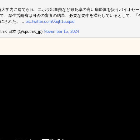
長崎大学内に建てられ、エボラ出血熱など致死率の高い病原体を扱うバイオセー
て、厚生労働省は可否の審査の結果、必要な要件を満たしているとして、「合
かにされた。…
pic.twitter.com/Xujh1uuqxd
tnik 日本 (@sputnik_jp)
November 15, 2024