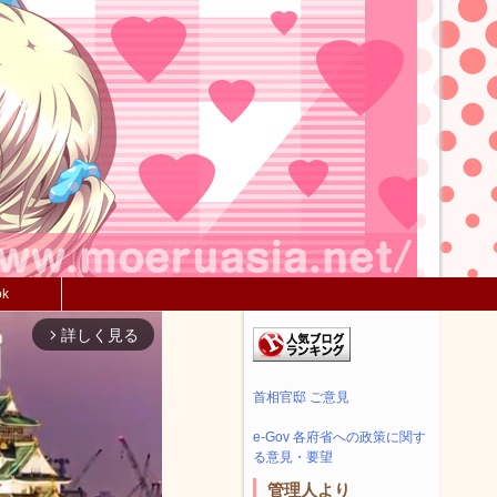
ok
詳しく見る
arrow_forward_ios
首相官邸 ご意見
e-Gov 各府省への政策に関す
る意見・要望
管理人より