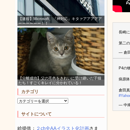
【速報】Microsoft、『神対応』キタァアアアアア
ーーーーーー！！
長崎に
第二の
— 倉田
P4の
【分離成功】父の毛色をきれいに受け継いだ子猫
病原体
たち！すごくキレイに分かれている！
倉田真
カテゴリ
#Yah
— 中南
サイトについて
絵提供：
２ch全AAイラスト化計画
さま