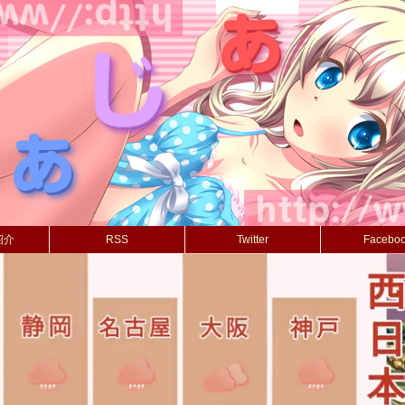
紹介
RSS
Twitter
Facebo