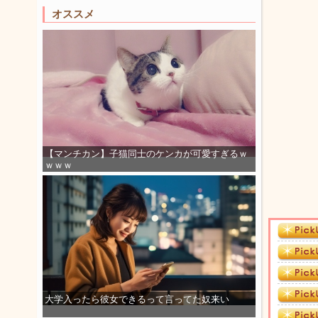
オススメ
【マンチカン】子猫同士のケンカが可愛すぎるｗ
ｗｗｗ
大学入ったら彼女できるって言ってた奴来い