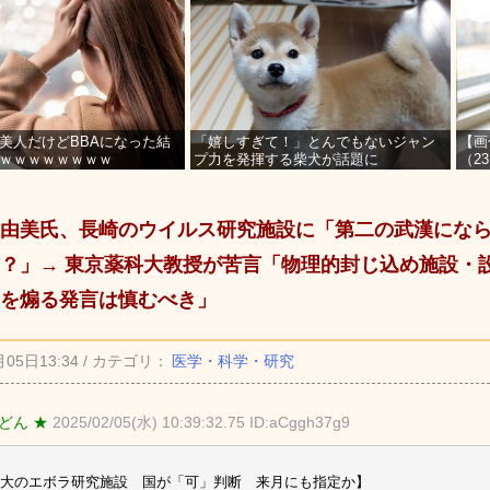
美人だけどBBAになった結
「嬉しすぎて！」とんでもないジャン
【画
ｗｗｗｗｗｗｗｗ
プ力を発揮する柴犬が話題に
（2
を募
由美氏、長崎のウイルス研究施設に「第二の武漢にな
？」→ 東京薬科大教授が苦言「物理的封じ込め施設・
を煽る発言は慎むべき」
月05日13:34 / カテゴリ：
医学・科学・研究
どん ★
2025/02/05(水) 10:39:32.75 ID:aCggh37g9
大のエボラ研究施設 国が「可」判断 来月にも指定か】