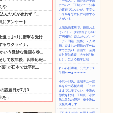
（一般人）、辺野古沖事故
について「玉城デニー知事
の責任ではないが、不幸な
出来事を悪宣伝に利用する
人がいる」
太陽光発電所で、銅線およ
そ2.2トン（時価およそ330
万円相当）盗んだなど、ベ
トナム国籍（無職）２人逮
捕、盗まれた銅線の半分は
すでに売却 富山で「金属
盗対策法違反（去年9月施
行）」による検挙は初
れいわ新選組、公式グッズ
半額セールｗｗｗｗ
小沢一郎氏、玉城デニー知
事を全力応援表明 「この
ままでは勝てない」中道の
態度を批判 玉城氏「小沢
氏は政治の師匠」※中道は
支援表明せず