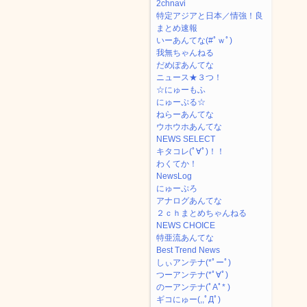
2chnavi
特定アジアと日本／情強！良
まとめ速報
いーあんてな(#ﾟｗﾟ)
我無ちゃんねる
だめぽあんてな
ニュース★３つ！
☆にゅーもふ
にゅーぷる☆
ねらーあんてな
ウホウホあんてな
NEWS SELECT
キタコレ(ﾟ∀ﾟ)！！
わくてか！
NewsLog
にゅーぷろ
アナログあんてな
２ｃｈまとめちゃんねる
NEWS CHOICE
特亜流あんてな
Best Trend News
しぃアンテナ(*ﾟーﾟ)
つーアンテナ(*ﾟ∀ﾟ)
のーアンテナ(ﾟAﾟ* )
ギコにゅー(,,ﾟДﾟ)