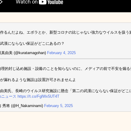
作るんだよね、エボラとか、新型コロナの比じゃない強力なウイルスを扱う
武漢にならない保証がどこにあるの？
真由美 (@kuratamagohan)
February 4, 2025
物理的封じ込め施設・設備のことを知らないのに、メディアの前で不安を煽る
が漏れるような施設は設置許可されませんよ
由美氏、長崎のウイルス研究施設に懸念「第二の武漢にならない保証がどこ
ooニュース
https://t.co/FglWx5UT4T
 秀将 (@H_Nakaminami)
February 5, 2025