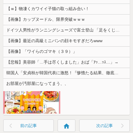
【ｗ】物凄くカワイイ子猫の取っ組み合い！
【画像】カップヌードル、限界突破ｗｗｗ
ドイツ人男性がランニングシューズで富士登山 「足をくじいて動けない」
【画像】最近の高級ミニバンの顔キモすぎだろwww
【画像】「ワイらのゴマキ（３９）」
【悲報】美容師「…手は尽くしました」おば「ｱｯ…ｯｽ…」→
韓国人「安貞桓が韓国代表に激怒！『惨憺たる結果、徹底的な刷新が必要だ』と監督や協会を痛烈批判」
お部屋が汚部屋になってまう、、
home
前の記事
次の記事