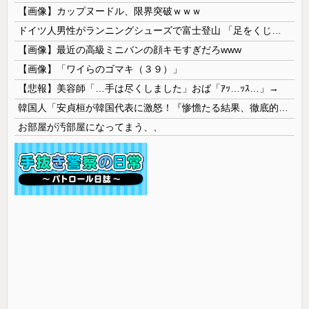
【画像】カップヌードル、限界突破ｗｗｗ
ドイツ人男性がランニングシューズで富士登山 「足をくじいて動けない」
【画像】最近の高級ミニバンの顔キモすぎだろwww
【画像】「ワイらのゴマキ（３９）」
【悲報】美容師「…手は尽くしました」おば「ｱｯ…ｯｽ…」→
韓国人「安貞桓が韓国代表に激怒！『惨憺たる結果、徹底的な刷新が必要だ』と監督や協会を痛烈批判」
お部屋が汚部屋になってまう、、