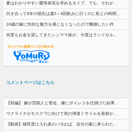
妻はわかりやすい愛情表現を求めるタイプ。でも、それが苦手な俺との温度差が少しずつ広がってしまい…
付き合って6年の彼氏は週3～4回飲みに行くのに私との時間を作らない人。月2回のデートを望むのは重い？本当に大事にされているのか分からない。
24歳の嫁に性的な魅力を感じなくなったので離婚したい件
何度もお金を貸してきたシンママ妹が、今度はランドセル代と制服代まで要求してきた。その裏事情を知って頭を抱えることに…
コメントページはこちら
【前編】 嫁が芸能人と密会。嫁にボイレコを仕掛けた結果まさかの
ウクライナがモスクワに向けて初の弾道ミサイルを発射か？！
【動画】移民受け入れ派のパヨおば、自分の家に来られたら全力で拒否るｗｗｗｗｗｗｗｗｗｗ