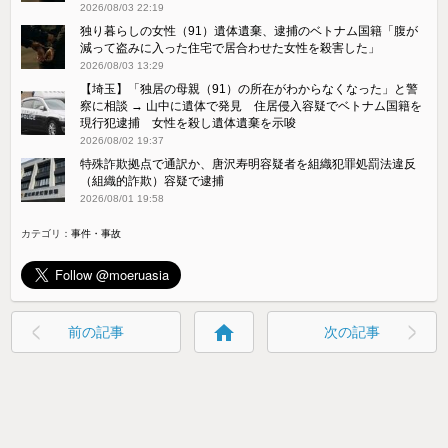
2026/08/03 22:19
独り暮らしの女性（91）遺体遺棄、逮捕のベトナム国籍「腹が
減って盗みに入った住宅で居合わせた女性を殺害した」
2026/08/03 13:29
【埼玉】「独居の母親（91）の所在がわからなくなった」と警
察に相談 → 山中に遺体で発見 住居侵入容疑でベトナム国籍を
現行犯逮捕 女性を殺し遺体遺棄を示唆
2026/08/02 19:37
特殊詐欺拠点で通訳か、唐沢寿明容疑者を組織犯罪処罰法違反
（組織的詐欺）容疑で逮捕
2026/08/01 19:58
カテゴリ：
事件・事故
home
前の記事
次の記事