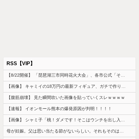
RSS【VIP】
【8/22開催】 「琵琶湖三市同時花火大会」、各市公式「そんな花火大会は存在しない」→ 高価チケットを購入した人達がSNS阿鼻叫喚
【画像】 キャミイの18万円の最新フィギュア、ガチで作り込みがエグすぎる
【腹筋崩壊】 見た瞬間吹いた画像を貼っていくスレｗｗｗｗ
【速報】 イオンモール熊本の爆発原因が判明！！！！
【画像】 シャミ子「桃！ダメです！そこはウンチを出し入れする穴です！」
母が妊娠。父は思い当たる節がないらしい。それもそのはず...相手は中1の...