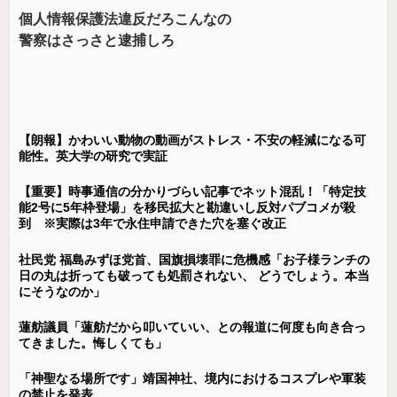
個人情報保護法違反だろこんなの
警察はさっさと逮捕しろ
【朗報】かわいい動物の動画がストレス・不安の軽減になる可
能性。英大学の研究で実証
【重要】時事通信の分かりづらい記事でネット混乱！「特定技
能2号に5年枠登場」を移民拡大と勘違いし反対パブコメが殺
到 ※実際は3年で永住申請できた穴を塞ぐ改正
社民党 福島みずほ党首、国旗損壊罪に危機感「お子様ランチの
日の丸は折っても破っても処罰されない、 どうでしょう。本当
にそうなのか」
蓮舫議員「蓮舫だから叩いていい、との報道に何度も向き合っ
てきました。悔しくても」
「神聖なる場所です」靖国神社、境内におけるコスプレや軍装
の禁止を発表