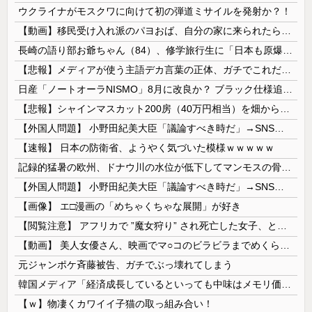
ウクライナがモスクワに向けて初の弾道ミサイルを発射か？！
【動画】移民受け入れ派のパヨおば、自分の家に来られたら全力で拒否るｗｗｗｗｗｗｗｗｗｗ
長崎の語り部お爺ちゃん（84）、修学旅行生に「日本も原爆を持たないと負ける」と言われびっくり！ 被団協代表（85）も中学生に「核を持たないで日本...
【悲報】メディアが使う主語デカ言葉の正体、ガチでこれだったｗｗｗｗ
日産「ノートオーラNISMO」8月に改良か？ ブラック仕様追加の可能性
【悲報】シャインマスカット200房（40万円相当）を畑から盗んだ男を逮捕 ネットで販売していた模様
【外国人問題】 小野田紀美大臣「議論すべき時だ」→SNS「まだ議論もしてなかったんだ...」→小野田大臣「これが進歩状況です」めちゃくちゃ仕事して...
【速報】 日本の防衛省、ようやく気づいた模様ｗｗｗｗｗ
記録的猛暑の欧州、ドナウ川の水位が低下してマンモスの骨や沈没したドイツ軍の戦艦が出現
【外国人問題】 小野田紀美大臣「議論すべき時だ」→SNS「まだ議論もしてなかったんだ...」→小野田大臣「これが進歩状況です」めちゃくちゃ仕事して...
【画像】 エ□漫画の「めちゃくちゃな展開」が好き
【閲覧注意】 アフリカで ”魔女狩り” され死亡した女子、とんでもなくエ□い体してると話題に
【動画】 美人女優さん、映画でマ○コのビラビラまでめくらせてしまうｗｗｗｗｗｗ
元ジャンポケ斉藤被告、ガチでぶっ壊れてしまう
韓国メディア「経済成長しているといっても中味はメモリ価格だけ。雇用増加見通しが半減してしまった」……韓国の内需不況は根強い状況っすね
【ｗ】物凄くカワイイ子猫の取っ組み合い！