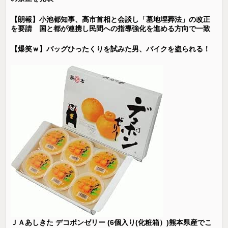
【朗報】小池都知事、高市首相と会談し「墓地埋葬法」の改正
を要請 国と都が連携し民間への指導強化を進める方向で一致
【爆笑ｗ】バッグひったくりを試みた男、バイクを盗られる！
ＪＡあしきた デコポンゼリー (6個入り(化粧箱）)熊本県産でこ