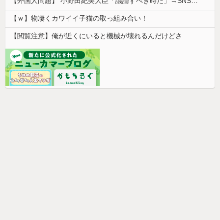
【外国人問題】 小野田紀美大臣「議論すべき時だ」→SNS「まだ議論もしてなかったんだ...」→小野田大臣「これが進歩状況です」めちゃくちゃ仕事して...
【ｗ】物凄くカワイイ子猫の取っ組み合い！
【閲覧注意】俺が近くにいると機械が壊れるんだけどさ