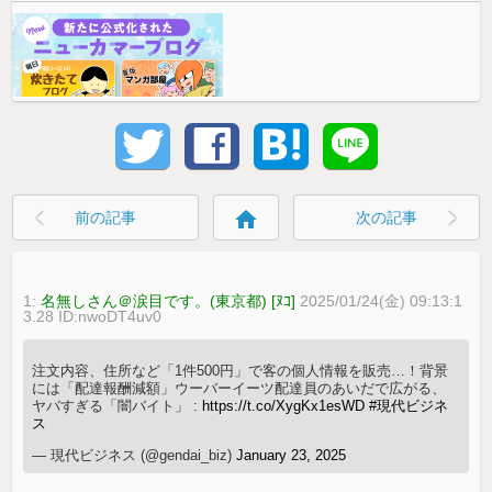
home
前の記事
次の記事
1:
名無しさん＠涙目です。(東京都) [ﾇｺ]
2025/01/24(金) 09:13:1
3.28 ID:nwoDT4uv0
注文内容、住所など「1件500円」で客の個人情報を販売…！背景
には「配達報酬減額」ウーバーイーツ配達員のあいだで広がる、
ヤバすぎる「闇バイト」 :
https://t.co/XygKx1esWD
#現代ビジネ
ス
— 現代ビジネス (@gendai_biz)
January 23, 2025