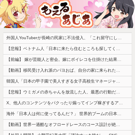
外国人YouTuberが長崎の民家に不法侵入、「これ留守にしてるだけじゃないの？」と激怒する人が続出中
【悲報】ベトナム人「日本に来たら住むところも探してくれてお金も出ると言われた！日本人は働く人を探しているから人が多いほうが助かると言われた！」ｗｗｗｗｗｗｗｗ
【前編】 嫁が芸能人と密会。嫁にボイレコを仕掛けた結果まさかの
【動画】移民受け入れ派のパヨおば、自分の家に来られたら全力で拒否るｗｗｗｗｗｗｗｗｗｗ
韓国人「日本の甲子園で美人すぎる女子高校生マネージャーが見つかり話題に！」→「青春のワンシーンみたい‥」
【悲報】ウミガメの赤ちゃんを放流した人、最悪の行動だと叩かれるｗｗｗｗ
X、他人のコンテンツをパクったり煽ってインプ稼ぎするアカウントの収益化停止。今後はオリジナル重視
海外「日本人は何に使ってるんだ？」 世界的ブームの日本の食品、買ってみたものの使い道が分からない外国人が続出
【動画】世界一過酷なオフロードレースのコース設計が絶対におかしい（笑）