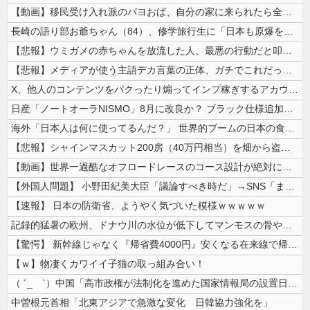
【動画】移民受け入れ派のパヨおば、自分の家に来られたら全力で拒否るｗｗ...
長崎の語り部お爺ちゃん（84）、修学旅行生に「日本も原爆を持たないと負...
【悲報】ウミガメの赤ちゃんを放流した人、最悪の行動だと叩かれるｗｗｗｗ
【悲報】メディアが使う主語デカ言葉の正体、ガチでこれだったｗｗｗｗ
X、他人のコンテンツをパクったり煽ってインプ稼ぎするアカウントの収益化...
日産「ノートオーラNISMO」8月に改良か？ ブラック仕様追加の可能性
海外「日本人は何に使ってるんだ？」 世界的ブームの日本の食品、買ってみ...
【悲報】シャインマスカット200房（40万円相当）を畑から盗んだ男を逮...
【動画】世界一過酷なオフロードレースのコース設計が絶対におかしい（笑）
【外国人問題】 小野田紀美大臣「議論すべき時だ」→SNS「まだ議論もし...
【速報】 日本の防衛省、ようやく気づいた模様ｗｗｗｗｗ
記録的猛暑の欧州、ドナウ川の水位が低下してマンモスの骨や沈没したドイツ...
【驚愕】 新幹線じゃなく『帰省費4000円』安くなる在来線で帰省した結...
【ｗ】物凄くカワイイ子猫の取っ組み合い！
（ ´_ゝ`）中国「高市政権が法制化を進めた国家情報局の設置日が7月3...
中曽根元首相「北東アジアで急激な変化 日韓協力強化を」