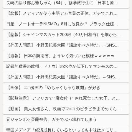
長崎の語り部お爺ちゃん（84）、修学旅行生に「日本も原爆を持たないと負ける」と言われびっくり！ 被団協代表（85）も中学生に「核を持たないで日本...
【悲報】メディアが使う主語デカ言葉の正体、ガチでこれだったｗｗｗｗ
日産「ノートオーラNISMO」8月に改良か？ ブラック仕様追加の可能性
【悲報】シャインマスカット200房（40万円相当）を畑から盗んだ男を逮捕 ネットで販売していた模様
【外国人問題】 小野田紀美大臣「議論すべき時だ」→SNS「まだ議論もしてなかったんだ...」→小野田大臣「これが進歩状況です」めちゃくちゃ仕事して...
【速報】 日本の防衛省、ようやく気づいた模様ｗｗｗｗｗ
記録的猛暑の欧州、ドナウ川の水位が低下してマンモスの骨や沈没したドイツ軍の戦艦が出現
【外国人問題】 小野田紀美大臣「議論すべき時だ」→SNS「まだ議論もしてなかったんだ...」→小野田大臣「これが進歩状況です」めちゃくちゃ仕事して...
【画像】 エ□漫画の「めちゃくちゃな展開」が好き
【閲覧注意】 アフリカで ”魔女狩り” され死亡した女子、とんでもなくエ□い体してると話題に
【動画】 美人女優さん、映画でマ○コのビラビラまでめくらせてしまうｗｗｗｗｗｗ
元ジャンポケ斉藤被告、ガチでぶっ壊れてしまう
韓国メディア「経済成長しているといっても中味はメモリ価格だけ。雇用増加見通しが半減してしまった」……韓国の内需不況は根強い状況っすね