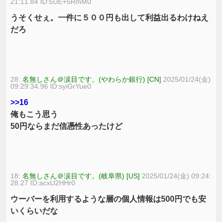
21:11.84 ID:5UE+5RmM0
うそくせぇ。一件に５００円も出して利益出るわけねえ
だろ
28:
名無しさん＠涙目です。(やわらか銀行) [CN]
2025/01/24(金)
09:29:34.96 ID:syiGrYue0
>>16
俺もこう思う
50円ならまだ信憑性あったけど
18:
名無しさん＠涙目です。(岐阜県) [US]
2025/01/24(金) 09:24:
28.27 ID:acxU2HHr0
ウーバーを利用するような層の個人情報は500円でも安
いくらいだな