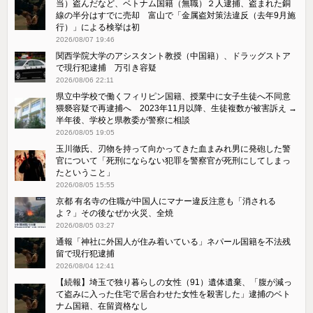
当）盗んだなど、ベトナム国籍（無職）２人逮捕、盗まれた銅
線の半分はすでに売却 富山で「金属盗対策法違反（去年9月施
行）」による検挙は初
2026/08/07 19:46
関西学院大学のアシスタント教授（中国籍）、ドラッグストア
で現行犯逮捕 万引き容疑
2026/08/06 22:11
県立中学校で働くフィリピン国籍、授業中に女子生徒へ不同意
猥褻容疑で再逮捕へ 2023年11月以降、生徒複数が被害訴え →
半年後、学校と県教委が警察に相談
2026/08/05 19:05
玉川徹氏、刃物を持って向かってきた血まみれ男に発砲した警
官について「死刑にならない犯罪を警察官が死刑にしてしまっ
たということ」
2026/08/05 15:55
京都 有名寺の住職が中国人にマナー違反注意も「消される
よ？」その後なぜか火災、全焼
2026/08/05 03:27
通報「神社に外国人が住み着いている」ネパール国籍を不法残
留で現行犯逮捕
2026/08/04 12:41
【続報】埼玉で独り暮らしの女性（91）遺体遺棄、「腹が減っ
て盗みに入った住宅で居合わせた女性を殺害した」逮捕のベト
ナム国籍、在留資格なし