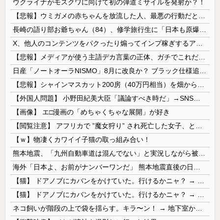
ウクライナがモスクワに向けて初の弾道ミサイルを発射か？！
【悲報】ウミガメの赤ちゃんを放流した人、最悪の行動だと叩かれるｗｗｗｗ
長崎の語り部お爺ちゃん（84）、修学旅行生に「日本も原爆を持たないと負ける」と言われびっくり！ 被団協代表（85）も中学生に「核を持たないで日本...
X、他人のコンテンツをパクったり煽ってインプ稼ぎするアカウントの収益化停止。今後はオリジナル重視
【悲報】メディアが使う主語デカ言葉の正体、ガチでこれだったｗｗｗｗ
日産「ノートオーラNISMO」8月に改良か？ ブラック仕様追加の可能性
【悲報】シャインマスカット200房（40万円相当）を畑から盗んだ男を逮捕 ネットで販売していた模様
【外国人問題】 小野田紀美大臣「議論すべき時だ」→SNS「まだ議論もしてなかったんだ...」→小野田大臣「これが進歩状況です」めちゃくちゃ仕事して...
【画像】 エ□漫画の「めちゃくちゃな展開」が好き
【閲覧注意】 アフリカで ”魔女狩り” され死亡した女子、とんでもなくエ□い体してると話題に
【ｗ】物凄くカワイイ子猫の取っ組み合い！
熊本地震、「九州自動車道は混んでない」と実況しながら被災地へ向かう有名アナなどに批判殺到 全国紙記者「最新の状況をいち早く伝えることは報道機関としての責務」「情報を取り上げることには大きな意義がある」
海外「日本よ、お前がナンバーワンだ」 熊本地震直後の日本の対応のスピードに世界が衝撃
【猫】 ドアノブにカバンをかけていた。行けるかニャ？ → 猫はこうなります…
【猫】 ドアノブにカバンをかけていた。行けるかニャ？ → 猫はこうなります…
ネコ飼いが階段の上で袋を揺らす。キラ〜ン！ → 地下室からヤツが現れる…