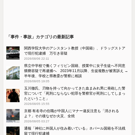
「事件・事故」カテゴリの最新記事
関西学院大学のアシスタント教授（中国籍）、ドラッグストア
で現行犯逮捕 万引き容疑
2026/08/06 22:11
県立中学校で働くフィリピン国籍、授業中に女子生徒へ不同意
猥褻容疑で再逮捕へ 2023年11月以降、生徒複数が被害訴え →
半年後、学校と県教委が警察に相談
2026/08/05 19:05
玉川徹氏、刃物を持って向かってきた血まみれ男に発砲した警
官について「死刑にならない犯罪を警察官が死刑にしてしまっ
たということ」
2026/08/05 15:55
京都 有名寺の住職が中国人にマナー違反注意も「消される
よ？」その後なぜか火災、全焼
2026/08/05 03:27
通報「神社に外国人が住み着いている」ネパール国籍を不法残
留で現行犯逮捕