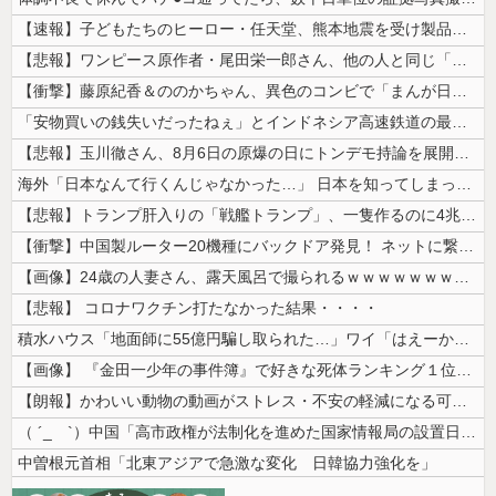
【速報】子どもたちのヒーロー・任天堂、熊本地震を受け製品修理は無償対応...
【悲報】ワンピース原作者・尾田栄一郎さん、他の人と同じ「漫画家」という...
【衝撃】藤原紀香＆ののかちゃん、異色のコンビで「まんが日本昔ばなし」を...
「安物買いの銭失いだったねぇ」とインドネシア高速鉄道の最終処分に日本側...
【悲報】玉川徹さん、8月6日の原爆の日にトンデモ持論を展開し物議… →...
海外「日本なんて行くんじゃなかった…」 日本を知ってしまったディズニー...
【悲報】トランプ肝入りの「戦艦トランプ」、一隻作るのに4兆円かかる模様...
【衝撃】中国製ルーター20機種にバックドア発見！ ネットに繋ぐだけで3...
【画像】24歳の人妻さん、露天風呂で撮られるｗｗｗｗｗｗｗｗｗｗｗｗ...
【悲報】 コロナワクチン打たなかった結果・・・・
積水ハウス「地面師に55億円騙し取られた…」ワイ「はえーかわいそう…会...
【画像】 『金田一少年の事件簿』で好きな死体ランキング１位がこちら！
【朗報】かわいい動物の動画がストレス・不安の軽減になる可能性。英大学の...
（ ´_ゝ`）中国「高市政権が法制化を進めた国家情報局の設置日が7月3...
中曽根元首相「北東アジアで急激な変化 日韓協力強化を」