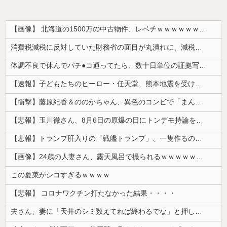
【画像】 北海道の1500万の中古物件、レベチｗｗｗｗｗｗｗｗｗｗｗｗｗｗｗｗｗｗｗｗ
消費税減税に反対していた財務省の面目が丸潰れに、減税が決まった途端に市場が動き出したが……
体調不良で休んでパチ●コ通ってたら、数十日単位の証拠写真撮られて会社クビになった
【速報】子どもたちのヒーロー・任天堂、熊本地震を受け製品修理は無償対応（災害救助法適用地域） 義援金5000万円寄付
【衝撃】藤原紀香＆ののかちゃん、異色のコンビで「まんが日本昔ばなし」を舞台化してしまう
【悲報】玉川徹さん、8月6日の原爆の日にトンデモ持論を展開し物議… → ネット「それ、今日言うことなのか…？」ｗｗｗｗｗｗｗｗｗｗｗｗｗ
【悲報】トランプ肝入りの「戦艦トランプ」、一隻作るのに4兆円かかる模様wwwwwww
【画像】24歳の人妻さん、露天風呂で撮られるｗｗｗｗｗｗｗｗｗｗｗｗｗｗｗｗｗ
この夏菜がシコすぎるｗｗｗｗ
【悲報】 コロナワクチン打たなかった結果・・・・
夫さん、妻に「天井のシミ数えてれば終わるでな」と押し倒されて性行為 → 凄いことになるｗｗｗｗｗ