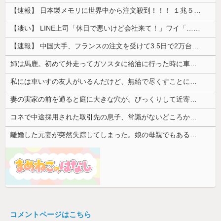
【速報】 日本製メモリに世界中から注文殺到！！！ １兆５０００億円で工場増築へ
【凄い】 LINE上司「休日で悪いけど会社来て！」ワイ「…無視」上司「マジでヤバいから！」←その結果ｗｗｗｗｗ
【速報】 中国大手、フランスの注文を受けて3.5日で2万台のエアコンを製造し出荷完了「毎度アル♡」
姉は馬鹿。初めて外走ってガソスタに給油に行った時に車体やガラスにガソリンかけるレベルの馬鹿
私には車いすの友人がいるんだけど、無給で尽くすことに疲れてしまった。自分のええかっこしいで、自分が潰れそう
妻の実家の前を通ると庭に大きな穴が。びっくりして近寄ると穴の中に嫁がいて...
コネで中途採用された取引先の息子、常識がないどころかガチヤバい奴
離婚した元妻が突然失踪してしまった。娘の母親でもある相手だから放っておけず連絡を探すことに…
コメントページはこちら