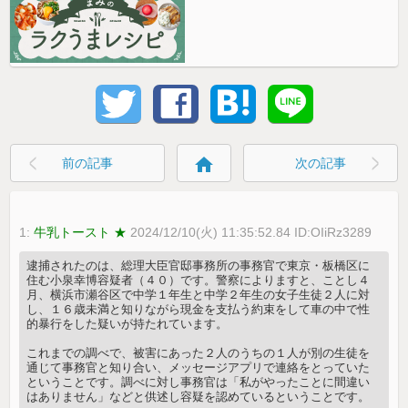
home
前の記事
次の記事
1:
牛乳トースト ★
2024/12/10(火) 11:35:52.84 ID:OIiRz3289
逮捕されたのは、総理大臣官邸事務所の事務官で東京・板橋区に
住む小泉幸博容疑者（４０）です。警察によりますと、ことし４
月、横浜市瀬谷区で中学１年生と中学２年生の女子生徒２人に対
し、１６歳未満と知りながら現金を支払う約束をして車の中で性
的暴行をした疑いが持たれています。
これまでの調べで、被害にあった２人のうちの１人が別の生徒を
通じて事務官と知り合い、メッセージアプリで連絡をとっていた
ということです。調べに対し事務官は「私がやったことに間違い
はありません」などと供述し容疑を認めているということです。