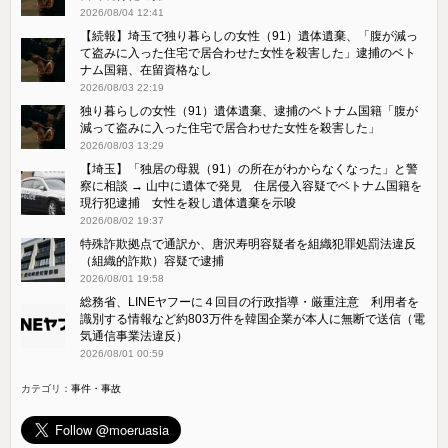
2026/08/04 12:41
【続報】埼玉で独り暮らしの女性（91）遺体遺棄、「腹が減っ
て盗みに入った住宅で居合わせた女性を殺害した」逮捕のベト
ナム国籍、在留資格なし
2026/08/03 22:19
独り暮らしの女性（91）遺体遺棄、逮捕のベトナム国籍「腹が
減って盗みに入った住宅で居合わせた女性を殺害した」
2026/08/03 13:29
【埼玉】「独居の母親（91）の所在がわからなくなった」と警
察に相談 → 山中に遺体で発見 住居侵入容疑でベトナム国籍を
現行犯逮捕 女性を殺し遺体遺棄を示唆
2026/08/02 19:37
特殊詐欺拠点で通訳か、唐沢寿明容疑者を組織犯罪処罰法違反
（組織的詐欺）容疑で逮捕
2026/08/01 19:58
総務省、LINEヤフーに４回目の行政指導・厳重注意 利用者を
識別する情報など約803万件を韓国企業が本人に無断で送信（電
気通信事業法違反）
2026/08/01 00:59
カテゴリ：
事件・事故