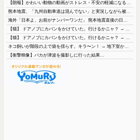
【朗報】かわいい動物の動画がストレス・不安の軽減になる可能性。英大学の研究で実証
熊本地震、「九州自動車道は混んでない」と実況しながら被災地へ向かう有名アナなどに批判殺到 全国紙記者「最新の状況をいち早く伝えることは報道機関としての責務」「情報を取り上げることには大きな意義がある」
海外「日本よ、お前がナンバーワンだ」 熊本地震直後の日本の対応のスピードに世界が衝撃
【猫】 ドアノブにカバンをかけていた。行けるかニャ？ → 猫はこうなります…
【猫】 ドアノブにカバンをかけていた。行けるかニャ？ → 猫はこうなります…
ネコ飼いが階段の上で袋を揺らす。キラ〜ン！ → 地下室からヤツが現れる…
【衝撃映像】バカが津波を撮影しに行った結果…