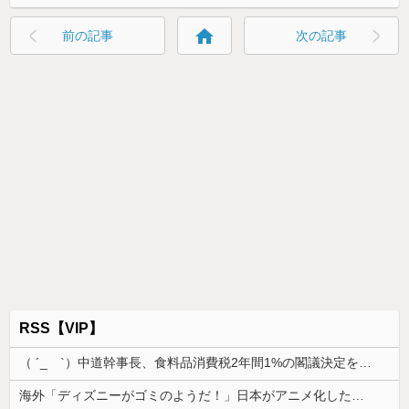
home
前の記事
次の記事
RSS【VIP】
（ ´_ゝ`）中道幹事長、食料品消費税2年間1%の閣議決定を批判 → 記者「中道改革連合は食料品消費税ゼロを公約に掲げていたが？」→ 階猛氏「
海外「ディズニーがゴミのようだ！」日本がアニメ化した米人気SF作品に絶賛の声が殺到中