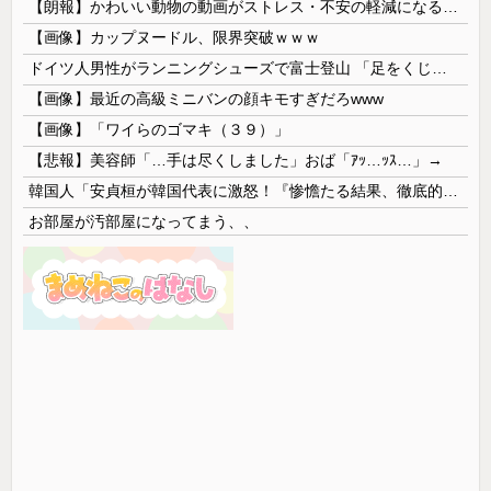
【朗報】かわいい動物の動画がストレス・不安の軽減になる可能性。英大学の研究で実証
【画像】カップヌードル、限界突破ｗｗｗ
ドイツ人男性がランニングシューズで富士登山 「足をくじいて動けない」
【画像】最近の高級ミニバンの顔キモすぎだろwww
【画像】「ワイらのゴマキ（３９）」
【悲報】美容師「…手は尽くしました」おば「ｱｯ…ｯｽ…」→
韓国人「安貞桓が韓国代表に激怒！『惨憺たる結果、徹底的な刷新が必要だ』と監督や協会を痛烈批判」
お部屋が汚部屋になってまう、、