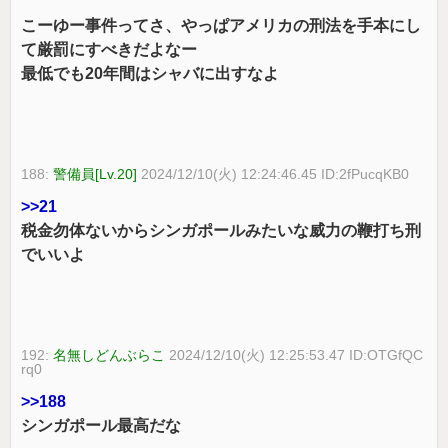
こーゆー事件ってさ、やっぱアメリカの刑法を手本にし
て厳罰にすべきだよなー
最低でも20年間はシャバに出すなよ
188:
警備員[Lv.20]
2024/12/10(火) 12:24:46.45 ID:2fPucqKB0
>>21
税金勿体ないからシンガポールみたいな威力の鞭打ち刑
でいいよ
192:
名無しどんぶらこ
2024/12/10(火) 12:25:53.47 ID:OTGfQC
rq0
>>188
シンガポール最高だな