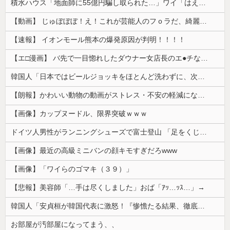
積水ハウス「地面師に55億円騙し取られた…」ワイ「はえーかわいそう…会社滅茶苦茶やろなぁ」→
【動画】 じゅぼぼぼ！え！これが芸能人のフｏラだ、綺麗な顔とお口でこんなことしているだ 笑
【速報】 イオンモール熊本の爆発原因が判明！！！！
【エ□漫画】 バ先で一目惚れしたダウナー女店長のエ●チなサービスで給料0円…！弱点チクビ責めでイカせまくってわからせる…！
韓国人「日本ではビールジョッキをほとんど洗わずに、次の客に出すんだ！ これが証拠の映像だ!!」……あー、なるほどですねー。韓国には「アレ」がないんだ？
【朗報】かわいい動物の動画がストレス・不安の軽減になる可能性。英大学の研究で実証
【画像】カップヌードル、限界突破ｗｗｗ
ドイツ人男性がランニングシューズで富士登山 「足をくじいて動けない」
【画像】最近の高級ミニバンの顔キモすぎだろwww
【画像】「ワイらのゴマキ（３９）」
【悲報】美容師「…手は尽くしました」おば「ｱｯ…ｯｽ…」→
韓国人「安貞桓が韓国代表に激怒！『惨憺たる結果、徹底的な刷新が必要だ』と監督や協会を痛烈批判」
お部屋が汚部屋になってまう、、