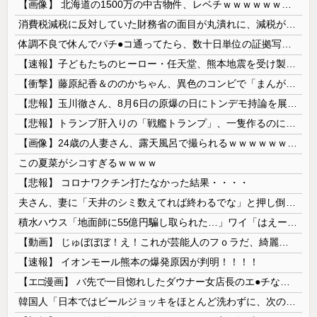
【画像】 北海道の1500万の中古物件、レベチｗｗｗｗｗｗｗｗｗｗｗｗｗｗｗｗｗｗｗｗ
消費税減税に反対していた財務省の面目が丸潰れに、減税が決まった途端に市場が動き出したが……
体調不良で休んでパチ●コ通ってたら、数十日単位の証拠写真撮られて会社クビになった
【速報】子どもたちのヒーロー・任天堂、熊本地震を受け製品修理は無償対応（災害救助法適用地域） 義援金5000万円寄付
【衝撃】藤原紀香＆ののかちゃん、異色のコンビで「まんが日本昔ばなし」を舞台化してしまう
【悲報】玉川徹さん、8月6日の原爆の日にトンデモ持論を展開し物議… → ネット「それ、今日言うことなのか…？」ｗｗｗｗｗｗｗｗｗｗｗｗｗ
【悲報】トランプ肝入りの「戦艦トランプ」、一隻作るのに4兆円かかる模様wwwwwww
【画像】24歳の人妻さん、露天風呂で撮られるｗｗｗｗｗｗｗｗｗｗｗｗｗｗｗｗｗ
この夏菜がシコすぎるｗｗｗｗ
【悲報】 コロナワクチン打たなかった結果・・・・
夫さん、妻に「天井のシミ数えてれば終わるでな」と押し倒されて性行為 → 凄いことになるｗｗｗｗｗ
積水ハウス「地面師に55億円騙し取られた…」ワイ「はえーかわいそう…会社滅茶苦茶やろなぁ」→
【動画】 じゅぼぼぼ！え！これが芸能人のフｏラだ、綺麗な顔とお口でこんなことしているだ 笑
【速報】 イオンモール熊本の爆発原因が判明！！！！
【エ□漫画】 バ先で一目惚れしたダウナー女店長のエ●チなサービスで給料0円…！弱点チクビ責めでイカせまくってわからせる…！
韓国人「日本ではビールジョッキをほとんど洗わずに、次の客に出すんだ！ これが証拠の映像だ!!」……あー、なるほどですねー。韓国には「アレ」がないんだ？