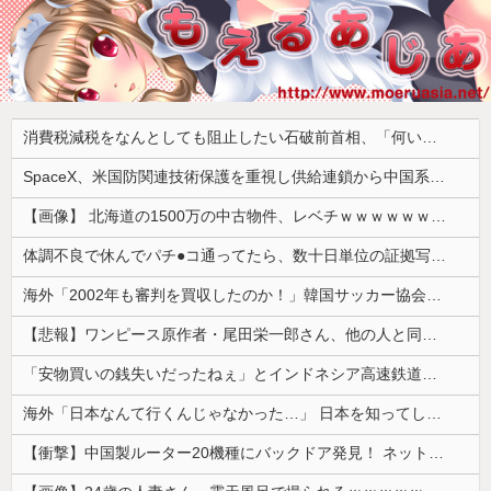
消費税減税をなんとしても阻止したい石破前首相、「何いってんのこいつ」と有権者をドン引きさせるよな屁理屈を……
SpaceX、米国防関連技術保護を重視し供給連鎖から中国系を完全排除へ 供給業者に「中国籍人員をSpaceX向けの生産に関わらせないこと」「中国製の設備・部品を使わないこと」を要求し監査実施
【画像】 北海道の1500万の中古物件、レベチｗｗｗｗｗｗｗｗｗｗｗｗｗｗｗｗｗｗｗｗ
体調不良で休んでパチ●コ通ってたら、数十日単位の証拠写真撮られて会社クビになった
海外「2002年も審判を買収したのか！」韓国サッカー協会による国際試合の審判買収が発覚し大騒ぎ！【海外の反応】
【悲報】ワンピース原作者・尾田栄一郎さん、他の人と同じ「漫画家」という肩書きに不満
「安物買いの銭失いだったねぇ」とインドネシア高速鉄道の最終処分に日本側騒然、国家予算は使わないというと何が財源なんだ？
海外「日本なんて行くんじゃなかった…」 日本を知ってしまったディズニー信者、帰国後『本家』に失望する事態に
【衝撃】中国製ルーター20機種にバックドア発見！ ネットに繋ぐだけで35秒ごとに中国のサーバーと通信