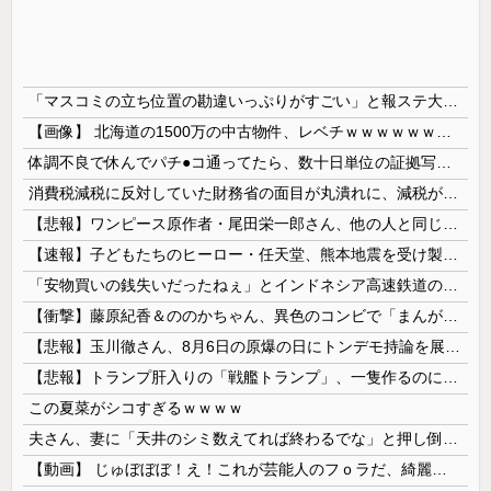
「マスコミの立ち位置の勘違いっぷりがすごい」と報ステ大越キャスターの台詞に視聴者絶句、高市とトランプを同列視させようという思惑がひしひしと
【画像】 北海道の1500万の中古物件、レベチｗｗｗｗｗｗｗｗｗｗｗｗｗｗｗｗｗｗｗｗ
体調不良で休んでパチ●コ通ってたら、数十日単位の証拠写真撮られて会社クビになった
消費税減税に反対していた財務省の面目が丸潰れに、減税が決まった途端に市場が動き出したが……
【悲報】ワンピース原作者・尾田栄一郎さん、他の人と同じ「漫画家」という肩書きに不満
【速報】子どもたちのヒーロー・任天堂、熊本地震を受け製品修理は無償対応（災害救助法適用地域） 義援金5000万円寄付
「安物買いの銭失いだったねぇ」とインドネシア高速鉄道の最終処分に日本側騒然、国家予算は使わないというと何が財源なんだ？
【衝撃】藤原紀香＆ののかちゃん、異色のコンビで「まんが日本昔ばなし」を舞台化してしまう
【悲報】玉川徹さん、8月6日の原爆の日にトンデモ持論を展開し物議… → ネット「それ、今日言うことなのか…？」ｗｗｗｗｗｗｗｗｗｗｗｗｗ
【悲報】トランプ肝入りの「戦艦トランプ」、一隻作るのに4兆円かかる模様wwwwwww
この夏菜がシコすぎるｗｗｗｗ
夫さん、妻に「天井のシミ数えてれば終わるでな」と押し倒されて性行為 → 凄いことになるｗｗｗｗｗ
【動画】 じゅぼぼぼ！え！これが芸能人のフｏラだ、綺麗な顔とお口でこんなことしているだ 笑