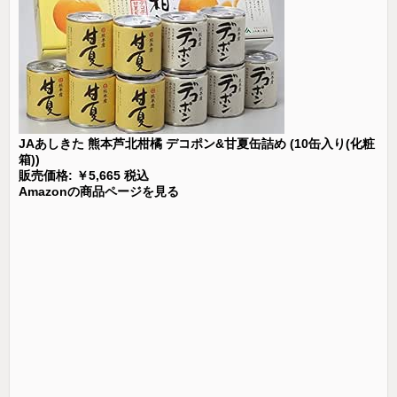
JAあしきた 熊本芦北柑橘 デコポン&甘夏缶詰め (10缶入り(化粧
箱))
販売価格: ￥5,665 税込
Amazonの商品ページを見る