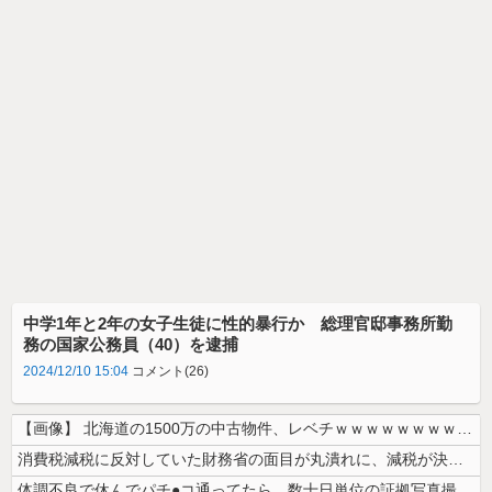
中学1年と2年の女子生徒に性的暴行か 総理官邸事務所勤
務の国家公務員（40）を逮捕
2024/12/10 15:04
コメント(26)
【画像】 北海道の1500万の中古物件、レベチｗｗｗｗｗｗｗｗｗｗｗｗ...
消費税減税に反対していた財務省の面目が丸潰れに、減税が決まった途端に市...
体調不良で休んでパチ●コ通ってたら、数十日単位の証拠写真撮られて会社ク...