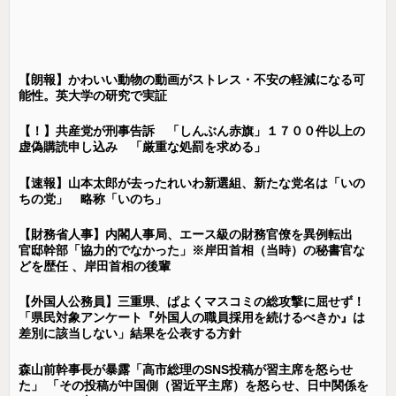
【朗報】かわいい動物の動画がストレス・不安の軽減になる可
能性。英大学の研究で実証
【！】共産党が刑事告訴 「しんぶん赤旗」１７００件以上の
虚偽購読申し込み 「厳重な処罰を求める」
【速報】山本太郎が去ったれいわ新選組、新たな党名は「いの
ちの党」 略称「いのち」
【財務省人事】内閣人事局、エース級の財務官僚を異例転出
官邸幹部「協力的でなかった」※岸田首相（当時）の秘書官な
どを歴任 、岸田首相の後輩
【外国人公務員】三重県、ぱよくマスコミの総攻撃に屈せず！
「県民対象アンケート『外国人の職員採用を続けるべきか』は
差別に該当しない」結果を公表する方針
森山前幹事長が暴露「高市総理のSNS投稿が習主席を怒らせ
た」 「その投稿が中国側（習近平主席）を怒らせ、日中関係を