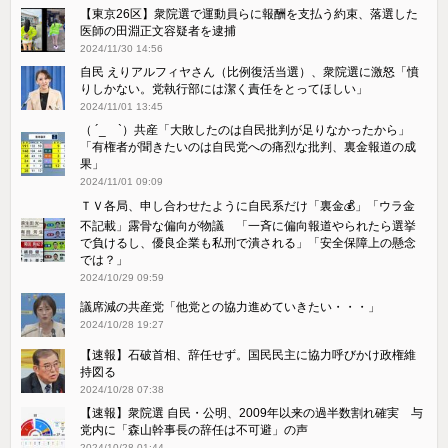
【東京26区】衆院選で運動員らに報酬を支払う約束、落選した
医師の田淵正文容疑者を逮捕
2024/11/30 14:56
自民 えりアルフィヤさん（比例復活当選）、衆院選に激怒「憤
りしかない。党執行部には潔く責任をとってほしい」
2024/11/01 13:45
（ ´_ゝ`）共産「大敗したのは自民批判が足りなかったから」
「有権者が聞きたいのは自民党への痛烈な批判、裏金報道の成
果」
2024/11/01 09:09
ＴＶ各局、申し合わせたように自民系だけ「裏金💰」「ウラ金
不記載」露骨な偏向が物議 「一斉に偏向報道やられたら選挙
で負けるし、優良企業も私刑で潰される」「安全保障上の懸念
では？」
2024/10/29 09:59
議席減の共産党「他党との協力進めていきたい・・・」
2024/10/28 19:27
【速報】石破首相、辞任せず。国民民主に協力呼びかけ政権維
持図る
2024/10/28 07:38
【速報】衆院選 自民・公明、2009年以来の過半数割れ確実 与
党内に「森山幹事長の辞任は不可避」の声
2024/10/28 01:44