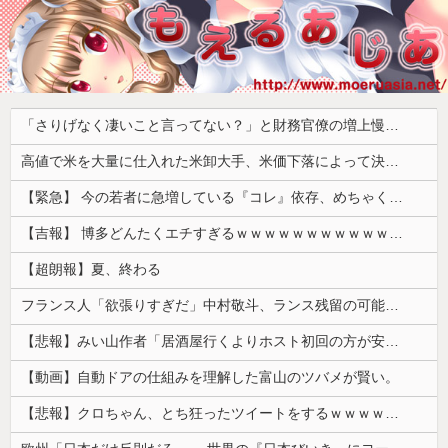
「さりげなく凄いこと言ってない？」と財務官僚の増上慢っぷりに衝撃を受ける人が続出、なぜ官僚にすぎない財務省が……
高値で米を大量に仕入れた米卸大手、米価下落によって決算が凄まじいことになっている模様
【緊急】 今の若者に急増している『コレ』依存、めちゃくちゃ深刻な模様w w w w w w w w w w
【吉報】 博多どんたくエチすぎるｗｗｗｗｗｗｗｗｗｗｗｗｗｗｗ
【超朗報】夏、終わる
フランス人「欲張りすぎだ」中村敬斗、ランス残留の可能性を会長が示唆！移籍金が交渉の壁に..現地サポの本音がこれ！【海外の反応】
【悲報】みい山作者「居酒屋行くよりホスト初回の方が安くてチヤホヤされる」
【動画】自動ドアの仕組みを理解した富山のツバメが賢い。
【悲報】クロちゃん、とち狂ったツイートをするｗｗｗｗｗｗｗ