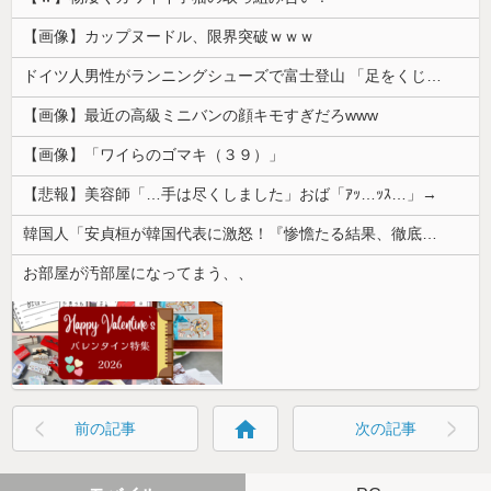
【画像】カップヌードル、限界突破ｗｗｗ
ドイツ人男性がランニングシューズで富士登山 「足をくじいて動けない」
【画像】最近の高級ミニバンの顔キモすぎだろwww
【画像】「ワイらのゴマキ（３９）」
【悲報】美容師「…手は尽くしました」おば「ｱｯ…ｯｽ…」→
韓国人「安貞桓が韓国代表に激怒！『惨憺たる結果、徹底的な刷新が必要だ』と監督や協会を痛烈批判」
お部屋が汚部屋になってまう、、
home
前の記事
次の記事