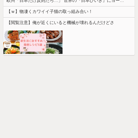
欧州「日本だけ反則だろ…」 世界の『日本びいき』にヨーロッパ全土から不満の声
【ｗ】物凄くカワイイ子猫の取っ組み合い！
【閲覧注意】俺が近くにいると機械が壊れるんだけどさ