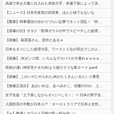
高値で米を大量に仕入れた米卸大手、米価下落によって決算が凄まじいことになっている模様
【ニュース】日本共産党の街宣車、ほんと碌でもないな
【重要】時事通信の分かりづらい記事でネット混乱！「特定技能2号に5年枠登場」を移民拡大と勘違いし反対パブコメが殺到 ※実際は3年で永住申請できた...
【原爆の日】サヨク「防弾ガラスの中でスピーチした総理がこれまでいたんだろうか。オバマ大統領でさえ、防弾ガラスなんてなかった！」→石破茂＆オバマ大...
【画像】 福原遥さん、意外とあるｗ
日本をダメにした総理大臣、ワースト１位が同点でこの人ｗｗｗｗｗｗ
【画像】 JKダンス部、いろんなデカパイが大暴れｗｗｗｗｗｗｗ
尻肉が凄い神宮寺ナオのAVより抜けそうな新ヌード part4
【画像】 このハゲにやられたJKがたくさんいるという事実
【無修正流出】 あおいれな、あべみかこ、佐藤ののか、上川星空、美園和花！人気女優5人のマ●コが高画質で丸見えに！
女子生徒「土下座しながらオ○ニーしろ！」⇒ 日本の男子生徒への性的いじめ動画がエ□すぎる
入国拒否の半数が日本人!? 「オーストラリアで日本人女性が売春」
【ｗ】物凄くカワイイ子猫の取っ組み合い！