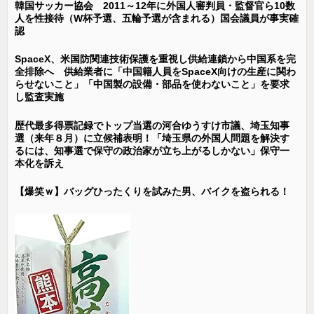
韓国サッカー協会 2011～12年に外国人審判員・監督官ら10数
人を性接待（W杯予選、五輪予選が含まれる）国会議員が事実確
認
SpaceX、米国防関連技術保護を重視し供給連鎖から中国系を完
全排除へ 供給業者に「中国籍人員をSpaceX向けの生産に関わ
らせないこと」「中国製の設備・部品を使わないこと」を要求
し監査実施
歴代最多得票記録でトップ当選の河合ゆうすけ市議、埼玉知事
選（来年８月）に立候補表明！「埼玉県の外国人問題を解決す
るには、知事選で保守の政治家が立ち上がるしかない」保守一
本化を訴え
【爆笑ｗ】バッグひったくりを試みた男、バイクを盗られる！