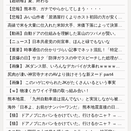
【超朗報】夏、終わる
【悲報】熊本市、ガチでやらかしてしまう・・・・
【悲報】みい山作者「居酒屋行くよりホスト初回の方が安くてチヤホヤされる」
高値で米を大量に仕入れた米卸大手、米価下落によって決算が凄まじいことになっている模様
【動画】自動ドアの仕組みを理解した富山のツバメが賢い。
【ニュース】日本共産党の街宣車、ほんと碌でもないな
【重要】時事通信の分かりづらい記事でネット混乱！「特定技能2号に5年枠登場」を移民拡大と勘違いし反対パブコメが殺到 ※実際は3年で永住申請できた...
【原爆の日】サヨク「防弾ガラスの中でスピーチした総理がこれまでいたんだろうか。オバマ大統領でさえ、防弾ガラスなんてなかった！」→石破茂＆オバマ大...
【画像】 JKダンス部、いろんなデカパイが大暴れｗｗｗｗｗｗｗ
尻肉が凄い神宮寺ナオのAVより抜けそうな新ヌード part4
【画像】 このハゲにやられたJKがたくさんいるという事実
【ｗ】物凄くカワイイ子猫の取っ組み合い！
熊本地震、「九州自動車道は混んでない」と実況しながら被災地へ向かう有名アナなどに批判殺到 全国紙記者「最新の状況をいち早く伝えることは報道機関としての責務」「情報を取り上げることには大きな意義がある」
海外「日本よ、お前がナンバーワンだ」 熊本地震直後の日本の対応のスピードに世界が衝撃
【猫】 ドアノブにカバンをかけていた。行けるかニャ？ → 猫はこうなります…
【猫】 ドアノブにカバンをかけていた。行けるかニャ？ → 猫はこうなります…