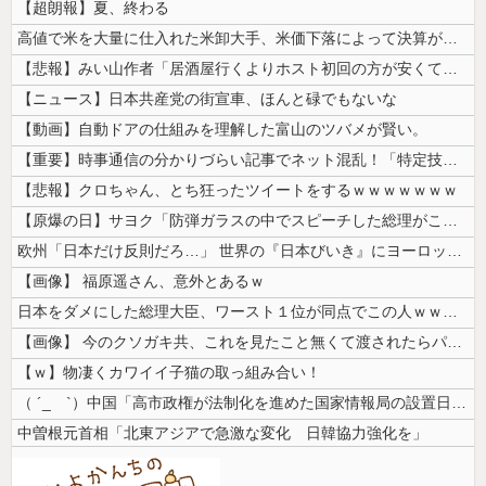
【超朗報】夏、終わる
高値で米を大量に仕入れた米卸大手、米価下落によって決算が凄まじいことに...
【悲報】みい山作者「居酒屋行くよりホスト初回の方が安くてチヤホヤされる...
【ニュース】日本共産党の街宣車、ほんと碌でもないな
【動画】自動ドアの仕組みを理解した富山のツバメが賢い。
【重要】時事通信の分かりづらい記事でネット混乱！「特定技能2号に5年枠...
【悲報】クロちゃん、とち狂ったツイートをするｗｗｗｗｗｗｗ
【原爆の日】サヨク「防弾ガラスの中でスピーチした総理がこれまでいたんだ...
欧州「日本だけ反則だろ…」 世界の『日本びいき』にヨーロッパ全土から不...
【画像】 福原遥さん、意外とあるｗ
日本をダメにした総理大臣、ワースト１位が同点でこの人ｗｗｗｗｗｗ
【画像】 今のクソガキ共、これを見たこと無くて渡されたらパニクるらしい...
【ｗ】物凄くカワイイ子猫の取っ組み合い！
（ ´_ゝ`）中国「高市政権が法制化を進めた国家情報局の設置日が7月3...
中曽根元首相「北東アジアで急激な変化 日韓協力強化を」