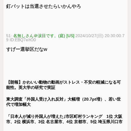
釘バットは当選させたらいかんやろ
51:
名無しさん＠涙目です。(庭) [US]
2024/10/27(日) 20:30:00.7
9 ID:EBQ7e/tO0
すげー選挙区だなw
【朗報】かわいい動物の動画がストレス・不安の軽減になる可
能性。英大学の研究で実証
東大調査「外国人受け入れ反対」大幅増（20.7pt増）、若い世
代で増加幅大
「日本人が減り外国人が増えた｣市区町村ランキング 1位 大阪
市、2位 横浜市、3位 名古屋市、4位 京都市、5位 埼玉県川口市