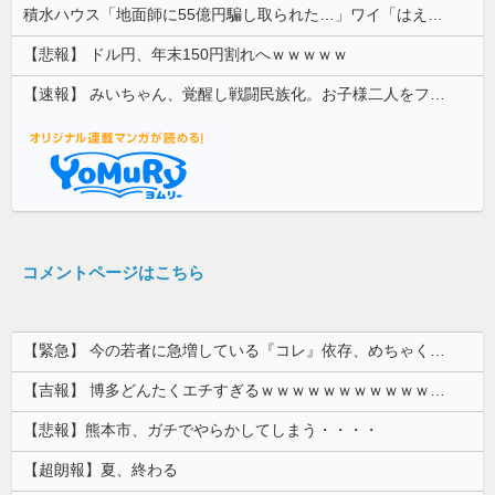
積水ハウス「地面師に55億円騙し取られた…」ワイ「はえーかわいそう…会社滅茶苦茶やろなぁ」
【悲報】 ドル円、年末150円割れへｗｗｗｗｗ
【速報】 みいちゃん、覚醒し戦闘民族化。お子様二人をフルボッコにしてしまう
コメントページはこちら
【緊急】 今の若者に急増している『コレ』依存、めちゃくちゃ深刻な模様w w w w w w w w w w
【吉報】 博多どんたくエチすぎるｗｗｗｗｗｗｗｗｗｗｗｗｗｗｗ
【悲報】熊本市、ガチでやらかしてしまう・・・・
【超朗報】夏、終わる