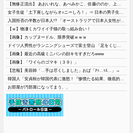
【無修正流出】 あおいれな、あべみかこ、佐藤ののか、上川星空、美園和花！人気女優5人のマ●コが高画質で丸見えに！
女子生徒「土下座しながらオ○ニーしろ！」⇒ 日本の男子生徒への性的いじめ動画がエ□すぎる
入国拒否の半数が日本人!? 「オーストラリアで日本人女性が売春」
【ｗ】物凄くカワイイ子猫の取っ組み合い！
【画像】カップヌードル、限界突破ｗｗｗ
ドイツ人男性がランニングシューズで富士登山 「足をくじいて動けない」
【画像】最近の高級ミニバンの顔キモすぎだろwww
【画像】「ワイらのゴマキ（３９）」
【悲報】美容師「…手は尽くしました」おば「ｱｯ…ｯｽ…」→
韓国人「安貞桓が韓国代表に激怒！『惨憺たる結果、徹底的な刷新が必要だ』と監督や協会を痛烈批判」
お部屋が汚部屋になってまう、、