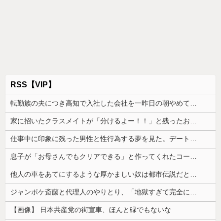
RSS【VIP】
転勤族の夫につき高知で入社した会社を一昨日の朝やめてきた。ヘンパイとかいつの時代だ気持ち悪い。
家に招いたクラスメイトが「分けるよー！！」と残ったお菓子を配り始めた。最後はコピー紙1枚と折り紙1枚まで根こそぎ…
仕事中に印象に残った男性と性行為する夢を見た。デートではなく本当に性行為する夢......
息子が「お母さんでもクリアできる」と作ってくれたコース。ゴールまで進むと心温まる仕掛けが待っていて…
他人の車をあてにするような厚かましい奴は都市伝説だと思ってたが、現実に生息する生き物だと知った令和元年の師走
ジャンポケ斎藤と代理人のやりとり、「地獄すぎて完全にコントになってる……」と衝撃を受ける人が続出中
【画像】 日本共産党の街宣車、ほんと碌でもないな