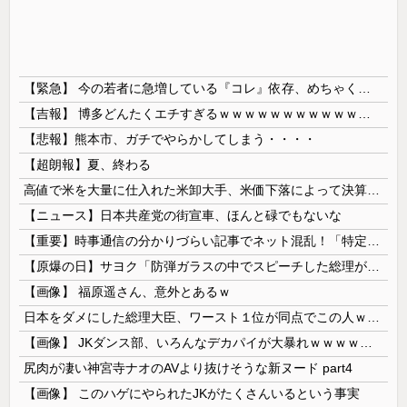
【緊急】 今の若者に急増している『コレ』依存、めちゃくちゃ深刻な模様w w w w w w w w w w
【吉報】 博多どんたくエチすぎるｗｗｗｗｗｗｗｗｗｗｗｗｗｗｗ
【悲報】熊本市、ガチでやらかしてしまう・・・・
【超朗報】夏、終わる
高値で米を大量に仕入れた米卸大手、米価下落によって決算が凄まじいことになっている模様
【ニュース】日本共産党の街宣車、ほんと碌でもないな
【重要】時事通信の分かりづらい記事でネット混乱！「特定技能2号に5年枠登場」を移民拡大と勘違いし反対パブコメが殺到 ※実際は3年で永住申請できた...
【原爆の日】サヨク「防弾ガラスの中でスピーチした総理がこれまでいたんだろうか。オバマ大統領でさえ、防弾ガラスなんてなかった！」→石破茂＆オバマ大...
【画像】 福原遥さん、意外とあるｗ
日本をダメにした総理大臣、ワースト１位が同点でこの人ｗｗｗｗｗｗ
【画像】 JKダンス部、いろんなデカパイが大暴れｗｗｗｗｗｗｗ
尻肉が凄い神宮寺ナオのAVより抜けそうな新ヌード part4
【画像】 このハゲにやられたJKがたくさんいるという事実