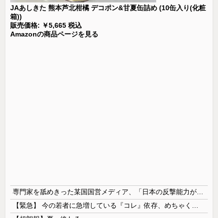
JAあしきた 熊本芦北柑橘 デコポン&甘夏缶詰め (10缶入り(化粧
箱))
販売価格: ￥5,665 税込
Amazonの商品ページを見る
専門家を舐めきった某国国営メディア、「日本の反撃能力が地域を不安定化させている」というストーリーで番組制作を進めようとするも……
【緊急】 今の若者に急増している『コレ』依存、めちゃくちゃ深刻な模様w w w w w w w w w w