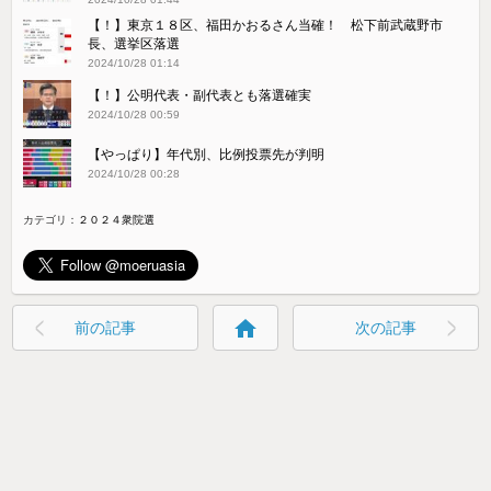
【！】東京１８区、福田かおるさん当確！ 松下前武蔵野市
長、選挙区落選
2024/10/28 01:14
【！】公明代表・副代表とも落選確実
2024/10/28 00:59
【やっぱり】年代別、比例投票先が判明
2024/10/28 00:28
カテゴリ：
２０２４衆院選
home
前の記事
次の記事