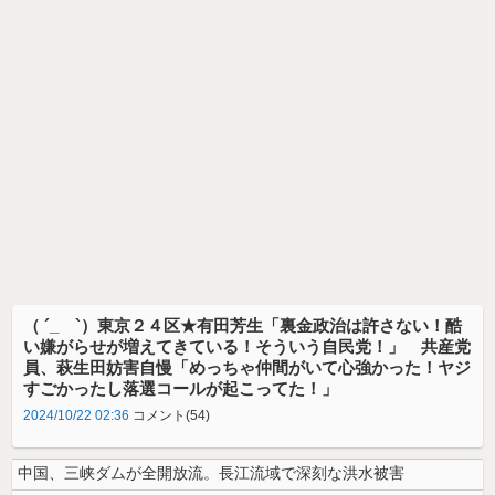
（ ´_ゝ`）東京２４区★有田芳生「裏金政治は許さない！酷
い嫌がらせが増えてきている！そういう自民党！」 共産党
員、萩生田妨害自慢「めっちゃ仲間がいて心強かった！ヤジ
すごかったし落選コールが起こってた！」
2024/10/22 02:36
コメント(54)
中国、三峡ダムが全開放流。長江流域で深刻な洪水被害