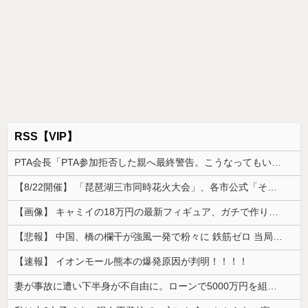
RSS【VIP】
PTA会長「PTA参加拒否した親へ最終警告。こうなってもいい？」
【8/22開催】 「琵琶湖三市同時花火大会」、各市公式「そんな花火大会は存在しない」→ 高価チケットを購入した人達がSNS阿鼻叫喚
【画像】 キャミイの18万円の最新フィギュア、ガチで作り込みがエグすぎる
【悲報】 中国、橋の欄干が強風一発で粉々に 鉄筋ゼロ 当局「接着剤でくっつけただけ」「正常で、品質問題はない」
【速報】 イオンモール熊本の爆発原因が判明！！！！
妻が事故に遭い下半身が不自由に。ローンで5000万円を組んでバリアフリーの家を建てた。だが俺には作戦があった