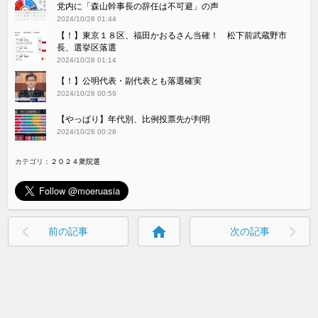
党内に「森山幹事長の辞任は不可避」の声
2024/10/28 01:44
【！】東京１８区、福田かおるさん当確！ 松下前武蔵野市
長、選挙区落選
2024/10/28 01:14
【！】公明代表・副代表とも落選確実
2024/10/28 00:59
【やっぱり】年代別、比例投票先が判明
2024/10/28 00:28
カテゴリ：
２０２４衆院選
home
前の記事
次の記事