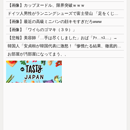
【画像】カップヌードル、限界突破ｗｗｗ
ドイツ人男性がランニングシューズで富士登山 「足をくじいて動けない」
【画像】最近の高級ミニバンの顔キモすぎだろwww
【画像】「ワイらのゴマキ（３９）」
【悲報】美容師「…手は尽くしました」おば「ｱｯ…ｯｽ…」→
韓国人「安貞桓が韓国代表に激怒！『惨憺たる結果、徹底的な刷新が必要だ』と監督や協会を痛烈批判」
お部屋が汚部屋になってまう、、