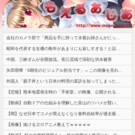
会社のカメラ部で「商品を手に持って水着お姉さんがにっこり」を撮影、だがお姉さんは素人アルバイトで親バレした結果……
昭和を代表する女優の晩年があまりにも寂しすぎる！と話題に、自身の子供を餓死する寸前までネグレクトした挙句……
中国、三峡ダムが全開放流。長江流域で深刻な洪水被害
矢田萌華「6期生のビジュアル担当です」←この画像を見れば誰もが納得【画像あり】
外国人「親子丼という日本の料理の直訳を知ってしまった…」
【悲報】熊本地震発生時の「手術室」の映像、公開される。医療従事者って凄いなｗｗｗｗ
【動画】自動ドアの仕組みを理解した富山のツバメが賢い。
【闇】なぜ日本でコメが買えなくなり食料自給率が過去最低に並んだのか？
【画像】抜けるヱロアニメ教えてｗｗｗｗｗ