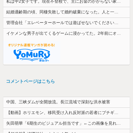
私は中2女子です。現在不登校で、主にお金のかからない家事を担当してます
結婚適齢期の頃、同棲失敗して婚約破棄になった。人と一緒に暮らすのが向いてないらしく、なんとかしたい...
管理会社「エレベーターホールでは遊ばせないでください」私「うちの子じゃないんですけど…」→まさかの展開になり…
イケメンな男子が出てくるゲームに浸かってた。2年前にオタ趣味を卒業してから私生活にやる気がなくなって焦ってる
コメントページはこちら
中国、三峡ダムが全開放流。長江流域で深刻な洪水被害
【動画】ホリエモン、移民受け入れ反対派の若者にブチギレ→スタジオ誰も反論できず沈黙w
矢田萌華「6期生のビジュアル担当です」←この画像を見れば誰もが納得【画像あり】