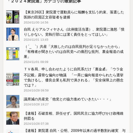
「２０２４衆院選」カテゴリの最新記事
【東京26区】衆院選で運動員らに報酬を支払う約束、落選した
医師の田淵正文容疑者を逮捕
2024/11/30 14:56
自民 えりアルフィヤさん（比例復活当選）、衆院選に激怒「憤
りしかない。党執行部には潔く責任をとってほしい」
2024/11/01 13:45
（ ´_ゝ`）共産「大敗したのは自民批判が足りなかったから」
「有権者が聞きたいのは自民党への痛烈な批判、裏金報道の成
果」
2024/11/01 09:09
ＴＶ各局、申し合わせたように自民系だけ「裏金💰」「ウラ金
不記載」露骨な偏向が物議 「一斉に偏向報道やられたら選挙
で負けるし、優良企業も私刑で潰される」「安全保障上の懸念
では？」
2024/10/29 09:59
議席減の共産党「他党との協力進めていきたい・・・」
2024/10/28 19:27
【速報】石破首相、辞任せず。国民民主に協力呼びかけ政権維
持図る
2024/10/28 07:38
【速報】衆院選 自民・公明、2009年以来の過半数割れ確実 与