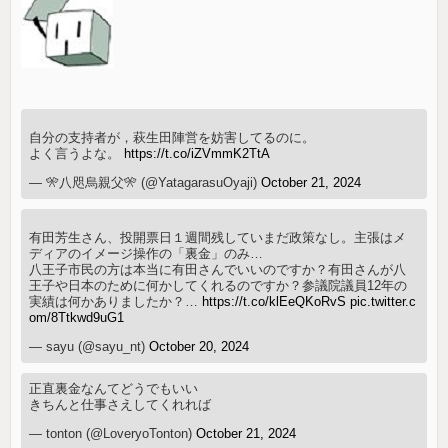
自分の支持者が，萩生田陣営を妨害してるのに。
よく言うよな。
https://t.co/iZVmmK2TtA
— 🎌八咫烏親父🎌 (@YatagarasuOyaji)
October 21, 2024
有田芳生さん、投開票日１週間残していまだ政策なし。主張はメ
ディアのイメージ操作の「裏金」のみ…
八王子市民の方は本当に有田さんでいいのですか？有田さんが八
王子や日本のために何かしてくれるのですか？参議院議員12年の
実績は何かありましたか？…
https://t.co/klEeQKoRvS
pic.twitter.c
om/8Ttkwd9uG1
— sayu (@sayu_nt)
October 20, 2024
正直裏金なんてどうでもいい
きちんと仕事さえしてくれれば
— tonton (@LoveryoTonton)
October 21, 2024