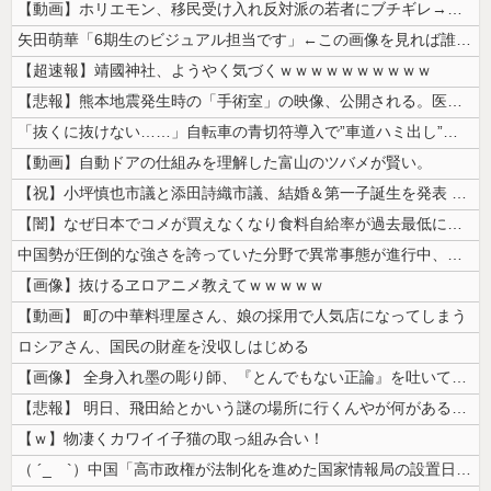
【動画】ホリエモン、移民受け入れ反対派の若者にブチギレ→スタジオ誰も反...
矢田萌華「6期生のビジュアル担当です」←この画像を見れば誰もが納得【画...
【超速報】靖國神社、ようやく気づくｗｗｗｗｗｗｗｗｗｗ
【悲報】熊本地震発生時の「手術室」の映像、公開される。医療従事者って凄...
「抜くに抜けない……」自転車の青切符導入で”車道ハミ出し”が急増中
【動画】自動ドアの仕組みを理解した富山のツバメが賢い。
【祝】小坪慎也市議と添田詩織市議、結婚＆第一子誕生を発表 → ｗｗｗｗ...
【闇】なぜ日本でコメが買えなくなり食料自給率が過去最低に並んだのか？
中国勢が圧倒的な強さを誇っていた分野で異常事態が進行中、日本勢が3人も...
【画像】抜けるヱロアニメ教えてｗｗｗｗｗ
【動画】 町の中華料理屋さん、娘の採用で人気店になってしまう
ロシアさん、国民の財産を没収しはじめる
【画像】 全身入れ墨の彫り師、『とんでもない正論』を吐いて30万再生さ...
【悲報】 明日、飛田給とかいう謎の場所に行くんやが何があるんや????...
【ｗ】物凄くカワイイ子猫の取っ組み合い！
（ ´_ゝ`）中国「高市政権が法制化を進めた国家情報局の設置日が7月3...