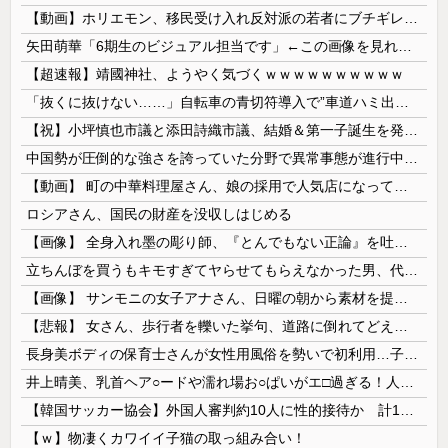
【動画】ホリエモン、移民受け入れ反対派の若者にブチギレ→スタジオ誰も反論できず沈黙w
矢田萌華「6期生のビジュアル担当です」←この画像を見れば誰もが納得【画像あり】
【超速報】靖國神社、ようやく気づくｗｗｗｗｗｗｗｗｗｗ
「抜くに抜けない……」自転車の青切符導入で”車道ハミ出し”が急増中
【祝】小坪慎也市議と添田詩織市議、結婚＆第一子誕生を発表 → ｗｗｗｗｗｗｗｗｗｗｗｗ
中国勢が圧倒的な強さを誇っていた分野で異常事態が進行中、日本勢が3人も準決勝に進む一方で中国勢が……
【動画】 町の中華料理屋さん、娘の採用で人気店になってしまう
ロシアさん、国民の財産を没収しはじめる
【画像】 全身入れ墨の彫り師、『とんでもない正論』を吐いて30万再生されてしまうｗｗｗｗｗｗｗ
立ちんぼを買うもキモすぎてヤらせてもらえなかった男、代わりの足コキでまさかの大量身寸米青ｗｗｗ
【画像】 サンモニの女子アナさん、日曜の朝から素材を提供してしまう
【悲報】 女さん、歩行者を轢いた挙句、道路に倒れてどえらいことになってしまうw w w w w w w
長身美ボディの保育士さんが女性用風俗を勢いで初利用…子供に絶対見せられないメスの顔でイキまくり。
井上晴美、乳首ヘア○ードや濡れ場お○ぱいがエ□過ぎる！人生最後のラスト写真集、最高！！
【韓国サッカー協会】外国人審判約10人に性的接待か 計1496回、約2億ウォン（約2200万円）
【ｗ】物凄くカワイイ子猫の取っ組み合い！