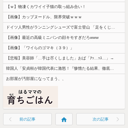
【ｗ】物凄くカワイイ子猫の取っ組み合い！
【画像】カップヌードル、限界突破ｗｗｗ
ドイツ人男性がランニングシューズで富士登山 「足をくじいて動けない」
【画像】最近の高級ミニバンの顔キモすぎだろwww
【画像】「ワイらのゴマキ（３９）」
【悲報】美容師「…手は尽くしました」おば「ｱｯ…ｯｽ…」→
韓国人「安貞桓が韓国代表に激怒！『惨憺たる結果、徹底的な刷新が必要だ』と監督や協会を痛烈批判」
お部屋が汚部屋になってまう、、
home
前の記事
次の記事