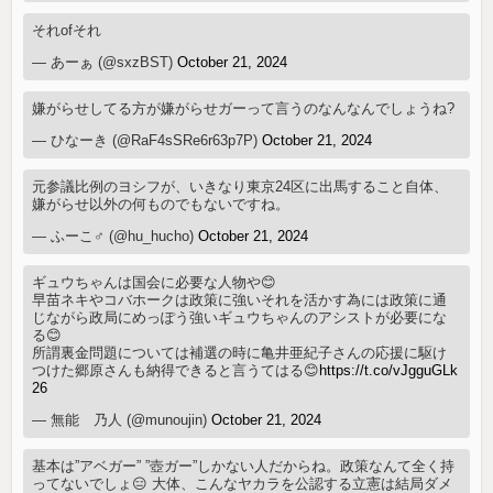
それofそれ
— あーぁ (@sxzBST)
October 21, 2024
嫌がらせしてる方が嫌がらせガーって言うのなんなんでしょうね?
— ひなーき (@RaF4sSRe6r63p7P)
October 21, 2024
元参議比例のヨシフが、いきなり東京24区に出馬すること自体、
嫌がらせ以外の何ものでもないですね。
— ふーこ♂ (@hu_hucho)
October 21, 2024
ギュウちゃんは国会に必要な人物や😊
早苗ネキやコバホークは政策に強いそれを活かす為には政策に通
じながら政局にめっぽう強いギュウちゃんのアシストが必要にな
る😊
所謂裏金問題については補選の時に亀井亜紀子さんの応援に駆け
つけた郷原さんも納得できると言うてはる😊
https://t.co/vJgguGLk
26
— 無能 乃人 (@munoujin)
October 21, 2024
基本は”アベガー” ”壺ガー”しかない人だからね。政策なんて全く持
ってないでしょ😑 大体、こんなヤカラを公認する立憲は結局ダメ