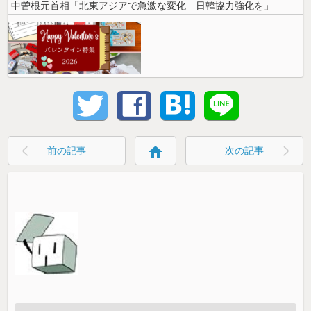
中曽根元首相「北東アジアで急激な変化 日韓協力強化を」
home
前の記事
次の記事