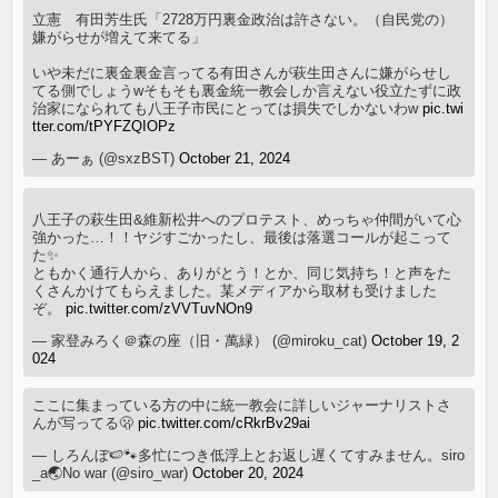
立憲 有田芳生氏「2728万円裏金政治は許さない。（自民党の）
嫌がらせが増えて来てる」
いや未だに裏金裏金言ってる有田さんが萩生田さんに嫌がらせし
てる側でしょうwそもそも裏金統一教会しか言えない役立たずに政
治家になられても八王子市民にとっては損失でしかないわw
pic.twi
tter.com/tPYFZQIOPz
— あーぁ (@sxzBST)
October 21, 2024
八王子の萩生田&維新松井へのプロテスト、めっちゃ仲間がいて心
強かった…！！ヤジすごかったし、最後は落選コールが起こって
た✨
ともかく通行人から、ありがとう！とか、同じ気持ち！と声をた
くさんかけてもらえました。某メディアから取材も受けました
ぞ。
pic.twitter.com/zVVTuvNOn9
— 家登みろく＠森の座（旧・萬緑） (@miroku_cat)
October 19, 2
024
ここに集まっている方の中に統一教会に詳しいジャーナリストさ
んが写ってる🫢
pic.twitter.com/cRkrBv29ai
— しろんぼ🍉🐾多忙につき低浮上とお返し遅くてすみません。siro
_a🌏No war (@siro_war)
October 20, 2024