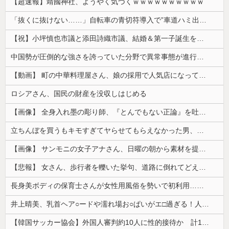
【超速報】靖國神社、ようやく気づくｗｗｗｗｗｗｗｗｗｗ
「抜くに抜けない……」自転車の青切符導入で”車道ハミ出し”が急増中
【祝】小坪慎也市議と添田詩織市議、結婚＆第一子誕生を発表 → ｗｗｗｗｗｗｗｗｗｗｗｗ
中国勢が圧倒的な強さを誇っていた分野で異常事態が進行中、日本勢が3人も準決勝に進む一方で中国勢が……
【動画】 町の中華料理屋さん、娘の採用で人気店になってしまう
ロシアさん、国民の財産を没収しはじめる
【画像】 全身入れ墨の彫り師、『とんでもない正論』を吐いて30万再生されてしまうｗｗｗｗｗｗｗ
立ちんぼを買うもキモすぎてヤらせてもらえなかった男、代わりの足コキでまさかの大量身寸米青ｗｗｗ
【画像】 サンモニの女子アナさん、日曜の朝から素材を提供してしまう
【悲報】 女さん、歩行者を轢いた挙句、道路に倒れてどえらいことになってしまうw w w w w w w
長身美ボディの保育士さんが女性用風俗を勢いで初利用…子供に絶対見せられないメスの顔でイキまくり。
井上晴美、乳首ヘア○ードや濡れ場お○ぱいがエ□過ぎる！人生最後のラスト写真集、最高！！
【韓国サッカー協会】外国人審判約10人に性的接待か 計1496回、約2億ウォン（約2200万円）