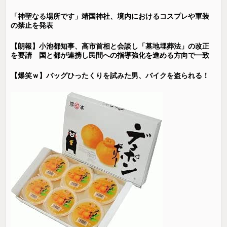
「神聖なる場所です」靖国神社、境内におけるコスプレや軍装
の禁止を発表
【朗報】小池都知事、高市首相と会談し「墓地埋葬法」の改正
を要請 国と都が連携し民間への指導強化を進める方向で一致
【爆笑ｗ】バッグひったくりを試みた男、バイクを盗られる！