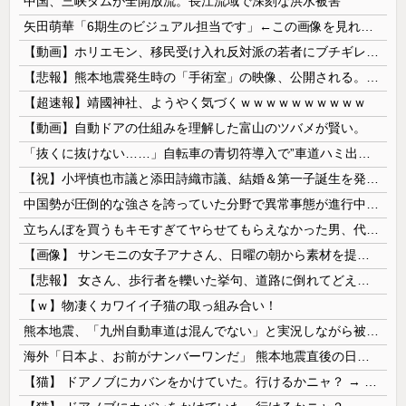
中国、三峡ダムが全開放流。長江流域で深刻な洪水被害
矢田萌華「6期生のビジュアル担当です」←この画像を見れば誰もが納得【画像あり】
【動画】ホリエモン、移民受け入れ反対派の若者にブチギレ→スタジオ誰も反論できず沈黙w
【悲報】熊本地震発生時の「手術室」の映像、公開される。医療従事者って凄いなｗｗｗｗ
【超速報】靖國神社、ようやく気づくｗｗｗｗｗｗｗｗｗｗ
【動画】自動ドアの仕組みを理解した富山のツバメが賢い。
「抜くに抜けない……」自転車の青切符導入で”車道ハミ出し”が急増中
【祝】小坪慎也市議と添田詩織市議、結婚＆第一子誕生を発表 → ｗｗｗｗｗｗｗｗｗｗｗｗ
中国勢が圧倒的な強さを誇っていた分野で異常事態が進行中、日本勢が3人も準決勝に進む一方で中国勢が……
立ちんぼを買うもキモすぎてヤらせてもらえなかった男、代わりの足コキでまさかの大量身寸米青ｗｗｗ
【画像】 サンモニの女子アナさん、日曜の朝から素材を提供してしまう
【悲報】 女さん、歩行者を轢いた挙句、道路に倒れてどえらいことになってしまうw w w w w w w
【ｗ】物凄くカワイイ子猫の取っ組み合い！
熊本地震、「九州自動車道は混んでない」と実況しながら被災地へ向かう有名アナなどに批判殺到 全国紙記者「最新の状況をいち早く伝えることは報道機関としての責務」「情報を取り上げることには大きな意義がある」
海外「日本よ、お前がナンバーワンだ」 熊本地震直後の日本の対応のスピードに世界が衝撃
【猫】 ドアノブにカバンをかけていた。行けるかニャ？ → 猫はこうなります…