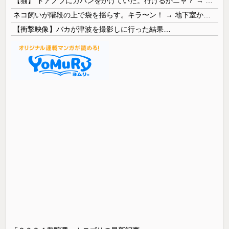
【猫】 ドアノブにカバンをかけていた。行けるかニャ？ → 猫はこうなります…
ネコ飼いが階段の上で袋を揺らす。キラ〜ン！ → 地下室からヤツが現れる…
【衝撃映像】バカが津波を撮影しに行った結果…