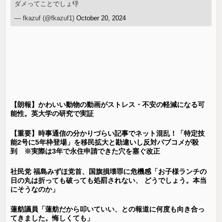
ダメってことでしょ👎
— fkazuf (@fkazuf1)
October 20, 2024
【朗報】かわいい動物の動画がストレス・不安の軽減になる可
能性。英大学の研究で実証
【重要】時事通信の分かりづらい記事でネット混乱！「特定技
能2号に5年枠登場」を移民拡大と勘違いし反対パブコメが殺
到 ※実際は3年で永住申請できた穴を塞ぐ改正
社民党 福島みずほ党首、国旗損壊罪に危機感「お子様ランチの
日の丸は折っても破っても処罰されない、 どうでしょう。本当
にそうなのか」
蓮舫議員「蓮舫だから叩いていい、との報道に何度も向き合っ
てきました。悔しくても」