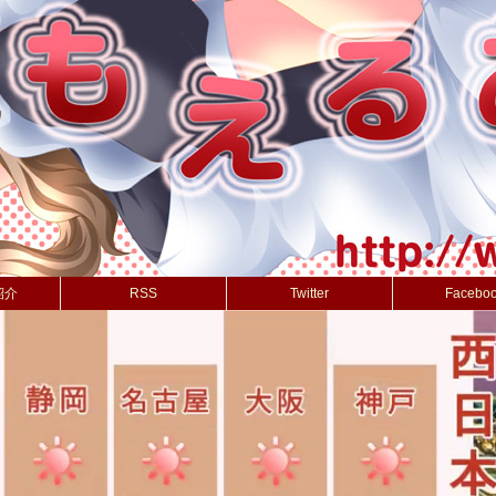
紹介
RSS
Twitter
Facebo