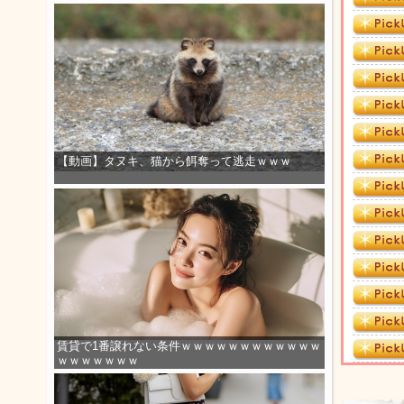
【動画】タヌキ、猫から餌奪って逃走ｗｗｗ
賃貸で1番譲れない条件ｗｗｗｗｗｗｗｗｗｗｗｗ
ｗｗｗｗｗｗｗ