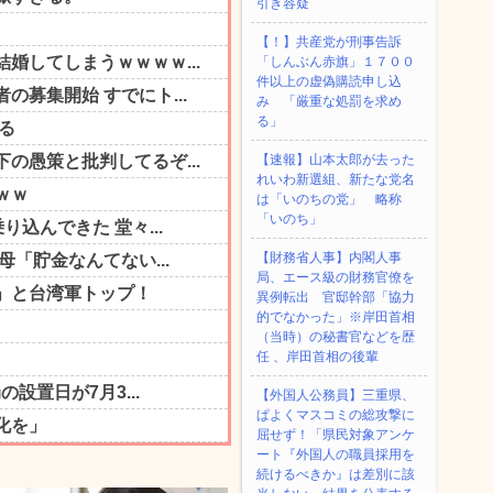
引き容疑
【！】共産党が刑事告訴
「しんぶん赤旗」１７００
件以上の虚偽購読申し込
み 「厳重な処罰を求め
る」
【速報】山本太郎が去った
れいわ新選組、新たな党名
は「いのちの党」 略称
「いのち」
【財務省人事】内閣人事
局、エース級の財務官僚を
異例転出 官邸幹部「協力
的でなかった」※岸田首相
（当時）の秘書官などを歴
任 、岸田首相の後輩
【外国人公務員】三重県、
ぱよくマスコミの総攻撃に
屈せず！「県民対象アンケ
ート『外国人の職員採用を
続けるべきか』は差別に該