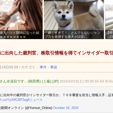
美人だけどBBAになった結
「嬉しすぎて！」とんでもないジャン
【画
ｗｗｗｗｗｗｗｗ
プ力を発揮する柴犬が話題に
（2
を募
に出向した裁判官、株取引情報を得てインサイダー取
月19日09:58 / カテゴリ：
事件・事故
ん＠涙目です。(秋田県) (１級) [JP]
2024/10/19(土) 09:05:55.64 ID:K
に出向中の裁判官がインサイダー取引か、ＴＯＢ審査を担当し情報入手…証
//t.co/YyXRCBP3ug
#ニュース
新聞オンライン (@Yomiuri_Online)
October 18, 2024