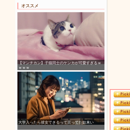
オススメ
【マンチカン】子猫同士のケンカが可愛すぎるｗ
ｗｗｗ
大学入ったら彼女できるって言ってた奴来い