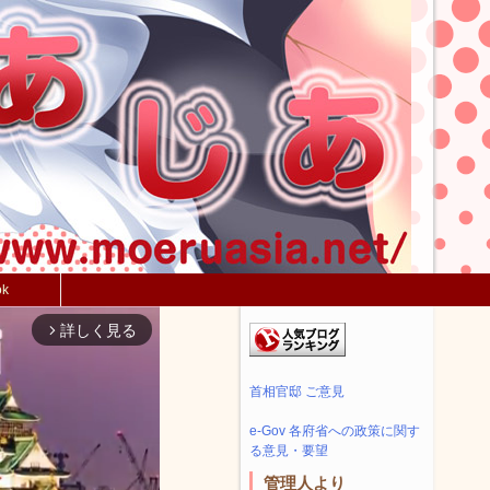
ok
詳しく見る
arrow_forward_ios
首相官邸 ご意見
e-Gov 各府省への政策に関す
る意見・要望
管理人より