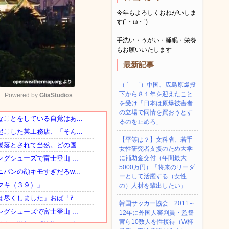
今年もよろしくおねがいしま
す(´・ω・`)
手洗い・うがい・睡眠・栄養
もお願いいたします
最新記事
（ ´_ゝ`）中国、広島原爆投
下から８１年を迎えたこと
Powered by 
GliaStudios
を受け「日本は原爆被害者
の立場で同情を買おうとす
るのを止めろ」
Mute
【平等は？】文科省、若手
女性研究者支援のため大学
に補助金交付（年間最大
5000万円）「将来のリーダ
ーとして活躍する（女性
の）人材を輩出したい」
韓国サッカー協会 2011～
12年に外国人審判員・監督
官ら10数人を性接待（W杯