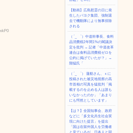
【動画】広島慰霊の日に発
生したパヨク集団、強制退
去で機動隊により無事排除
される
TwkP0
（ ´_ゝ`）中道幹事長、食料
品消費税2年間1%の閣議決
定を批判 → 記者「中道改革
連合は食料品消費税ゼロを
公約に掲げていたが？」→
階猛氏「
（ ´_ゝ`） 蓮舫さん、ｘに
投稿された被災地視察の高
市首相の写真を猛批判「掲
載するのを止める人は誰も
いなかったのか」「あまり
にも愕然としています」
【は？】全国知事会、政府
などに「多文化共生社会実
現に向けた提言」を提出
「国は在留外国人を労働者
と見ているが、日本人と同