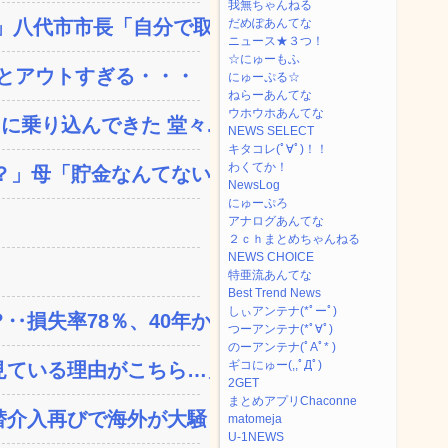
我無ちゃんねる
八代市市長「自分で取り...
だめぽあんてな
ニュース★３つ！
☆にゅーもふ
とアウトすぎる・・・
にゅーぷる☆
ねらーあんてな
ウホウホあんてな
乗り込んできた 堂々...
NEWS SELECT
キタコレ(ﾟ∀ﾟ)！！
わくてか！
」母「貯金なんてない...
NewsLog
にゅーぷろ
アナログあんてな
２ｃｈまとめちゃんねる
NEWS CHOICE
特亜流あんてな
Best Trend News
しぃアンテナ(*ﾟーﾟ)
失率78％、40年か...
つーアンテナ(*ﾟ∀ﾟ)
のーアンテナ(ﾟAﾟ* )
ギコにゅー(,,ﾟДﾟ)
ている理由がこちら…」→...
2GET
まとめアプリChaconne
替介入再びで海外が大騒ぎ
matomeja
U-1NEWS