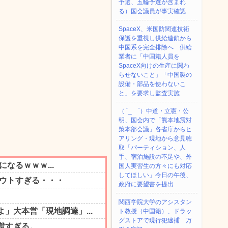
予選、五輪予選が含まれ
る）国会議員が事実確認
SpaceX、米国防関連技術
保護を重視し供給連鎖から
中国系を完全排除へ 供給
業者に「中国籍人員を
SpaceX向けの生産に関わ
らせないこと」「中国製の
設備・部品を使わないこ
と」を要求し監査実施
（ ´_ゝ`）中道・立憲・公
明、国会内で「熊本地震対
策本部会議」各省庁からヒ
アリング・現地から意見聴
取「パーティション、人
手、宿泊施設の不足や、外
国人実習生の方々にも対応
してほしい」今日の午後、
政府に要望書を提出
関西学院大学のアシスタン
ト教授（中国籍）、ドラッ
グストアで現行犯逮捕 万