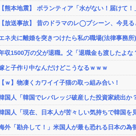
【熊本地震】 ボランティア「水がない！届けて！」
【放送事故】 昔のドラマのレ◯プシーン、今見る
エネ夫に離婚を突きつけたら私の職場(法律事務所)に
年収1500万の父が退職。父「退職金も渡したよな？
嫁と子作り中なんだけどこうなるｗｗｗ
【ｗ】物凄くカワイイ子猫の取っ組み合い！
韓国人「韓国でレバレッジ破産した投資家続出か？‥損
韓国人「現在、日本人が苦々しい気持ちで韓国を見
海外「勘弁して！」米国人が最も恐れる日本の為