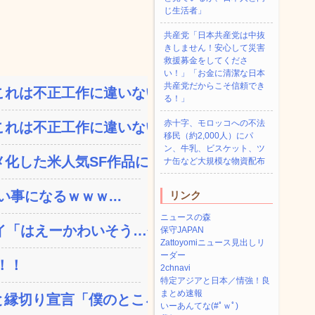
じ生活者」
共産党「日本共産党は中抜
きしません！安心して災害
救援募金をしてくださ
い！」「お金に清潔な日本
共産党だからこそ信頼でき
れは不正工作に違いない！...
る！」
赤十字、モロッコへの不法
れは不正工作に違いない！...
移民（約2,000人）にパ
ン、牛乳、ビスケット、ツ
した米人気SF作品に絶...
ナ缶など大規模な物資配布
い事になるｗｗｗ...
リンク
ニュースの森
「はえーかわいそう…会...
保守JAPAN
Zattoyomiニュース見出しリ
ーダー
！！
2chnavi
特定アジアと日本／情強！良
まとめ速報
縁切り宣言「僕のところ...
いーあんてな(#ﾟｗﾟ)