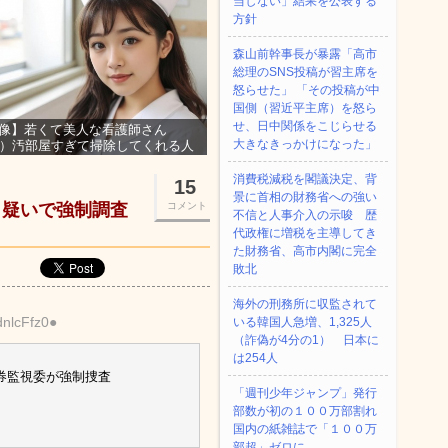
当しない」結果を公表する
方針
森山前幹事長が暴露「高市
総理のSNS投稿が習主席を
怒らせた」 「その投稿が中
国側（習近平主席）を怒ら
せ、日中関係をこじらせる
像】若くて美人な看護師さん
大きなきっかけになった」
3）汚部屋すぎて掃除してくれる人
集ｗｗｗ
消費税減税を閣議決定、背
15
景に首相の財務省への強い
引疑いで強制調査
コメント
不信と人事介入の示唆 歴
代政権に増税を主導してき
た財務省、高市内閣に完全
敗北
海外の刑務所に収監されて
dnlcFfz0●
いる韓国人急増、1,325人
（詐偽が4分の1） 日本に
は254人
券監視委が強制捜査
「週刊少年ジャンプ」発行
部数が初の１００万部割れ
国内の紙雑誌で「１００万
部超」ゼロに