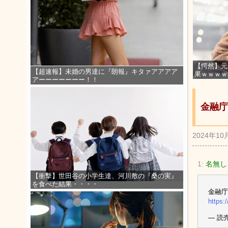
【愕然】元
【超速報】未婚の男達に『朗報』キタァアアアア
果ｗｗｗｗ
アーーーーーーー！！
金融庁
2024年10
1:
名無しさ
【衝撃】世田谷の小学生達、河川敷の『桑の実』
を食べた結果・・・・
金融庁
https:
— 読売