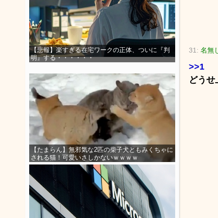
31:
名無し
【悲報】楽すぎる在宅ワークの正体、ついに『判
明』する・・・・・・
>>1
どうせ
【たまらん】無邪気な2匹の柴子犬ともみくちゃに
される猫！可愛いさしかないｗｗｗｗ