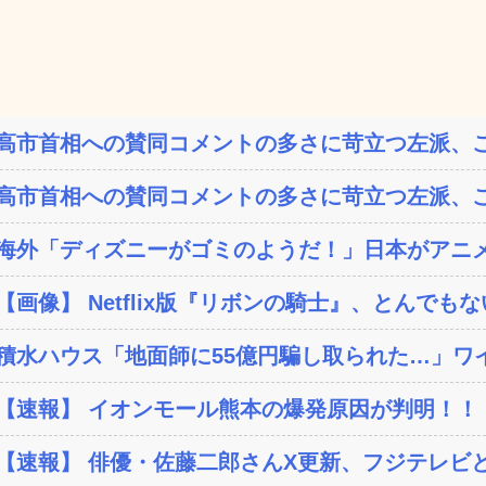
高市首相への賛同コメントの多さに苛立つ左派、こ
高市首相への賛同コメントの多さに苛立つ左派、こ
海外「ディズニーがゴミのようだ！」日本がアニメ化
【画像】 Netflix版『リボンの騎士』、とんでもな
積水ハウス「地面師に55億円騙し取られた…」ワイ
【速報】 イオンモール熊本の爆発原因が判明！！
【速報】 俳優・佐藤二郎さんX更新、フジテレビと