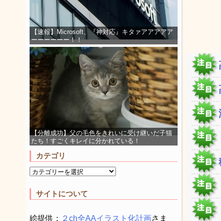
【速報】Microsoft、『神対応』キタァアアアアア
ーーーーーー！！
【分離成功】父の毛色をきれいに受け継いだ子猫
たち！すごくキレイに分かれている！
カテゴリ
サイトについて
絵提供：
２ch全AAイラスト化計画
さま