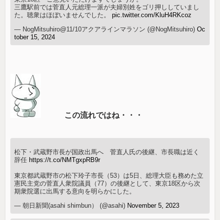
三鷹駅前では菅直人元総理一派が夫婦別姓をゴリ押ししていまし
た。聴衆はほぼいませんでした。
pic.twitter.com/KluH4RKcoz
— NogMitsuhiro@11/10アクアラインマラソン (@NogMitsuhiro)
Oc
tober 15, 2024
この流れではね・・・
松下・武蔵野市長が国政出馬へ 菅直人氏の後継、市長職は近く
辞任
https://t.co/NMTgxpRB9r
東京都武蔵野市の松下玲子市長（53）は5日、総理大臣も務めた立
憲民主党の菅直人衆院議員（77）の後継として、東京18区から次
期衆院選に出馬する意向を明らかにした。
— 朝日新聞(asahi shimbun） (@asahi)
November 5, 2023