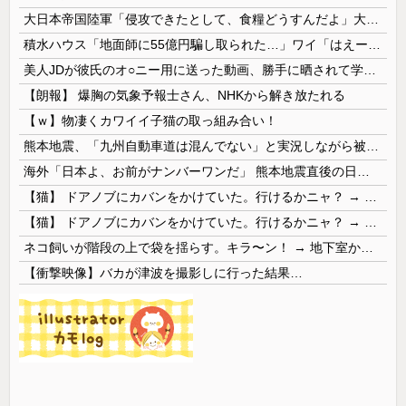
大日本帝国陸軍「侵攻できたとして、食糧どうすんだよ」大本営「現地調達」陸軍「え？」
積水ハウス「地面師に55億円騙し取られた…」ワイ「はえーかわいそう…会社滅茶苦茶やろなぁ」
美人JDが彼氏のオ○ニー用に送った動画、勝手に晒されて学校中の”共有オカズ” にされる
【朗報】 爆胸の気象予報士さん、NHKから解き放たれる
【ｗ】物凄くカワイイ子猫の取っ組み合い！
熊本地震、「九州自動車道は混んでない」と実況しながら被災地へ向かう有名アナなどに批判殺到 全国紙記者「最新の状況をいち早く伝えることは報道機関としての責務」「情報を取り上げることには大きな意義がある」
海外「日本よ、お前がナンバーワンだ」 熊本地震直後の日本の対応のスピードに世界が衝撃
【猫】 ドアノブにカバンをかけていた。行けるかニャ？ → 猫はこうなります…
【猫】 ドアノブにカバンをかけていた。行けるかニャ？ → 猫はこうなります…
ネコ飼いが階段の上で袋を揺らす。キラ〜ン！ → 地下室からヤツが現れる…
【衝撃映像】バカが津波を撮影しに行った結果…