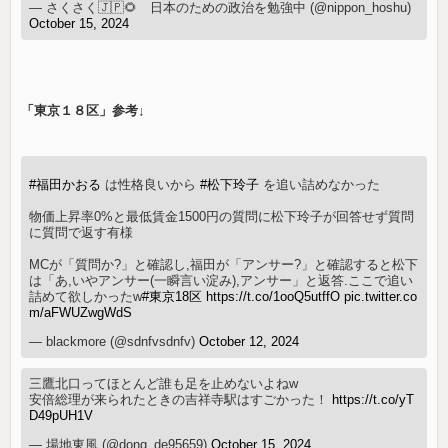
— さくさく🇯🇵🌻 日本のための政治を勉強中 (@nippon_hoshu)
October 15, 2024
「東京１８区」参考↓
#福田かおる
は性格良いから
#松下玲子
を追い詰めなかった
物価上昇率0%と最低賃金1500円の質問に松下玲子が回答せず質問
に質問で返す有様
MCが「質問か?」と確認し,福田が「アンサー?」と確認すると松下
は「あ,いやアンサー(一瞬言い淀み),アンサー」と返答.ここで追い
詰めて欲しかったw
#東京18区
https://t.co/1ooQ5utffO
pic.twitter.co
m/aFWUZwgWdS
— blackmore (@sdnfvsdnfv)
October 12, 2024
三鷹北口ってほとんど誰も足を止めないよねw
安倍総理が来られたときの吉祥寺駅はすごかった！
https://t.co/yT
D49pUH1V
— 場地東風 (@dong_de95659)
October 15, 2024