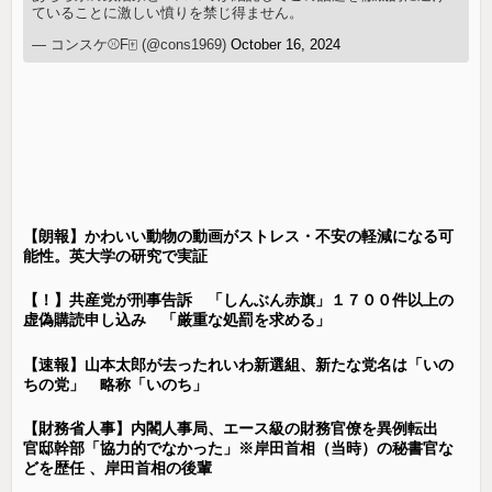
ていることに激しい憤りを禁じ得ません。
— コンスケ⚾️F🀄️ (@cons1969)
October 16, 2024
【朗報】かわいい動物の動画がストレス・不安の軽減になる可
能性。英大学の研究で実証
【！】共産党が刑事告訴 「しんぶん赤旗」１７００件以上の
虚偽購読申し込み 「厳重な処罰を求める」
【速報】山本太郎が去ったれいわ新選組、新たな党名は「いの
ちの党」 略称「いのち」
【財務省人事】内閣人事局、エース級の財務官僚を異例転出
官邸幹部「協力的でなかった」※岸田首相（当時）の秘書官な
どを歴任 、岸田首相の後輩