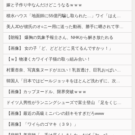
嫁と子作り中なんだけどこうなるｗｗｗ
積水ハウス「地面師に55億円騙し取られた…」ワイ「はえーかわいそう…会社滅茶苦茶やろなぁ」
美人JDが彼氏のオ○ニー用に送った動画、勝手に晒されて学校中の”共有オカズ” にされる
【朗報】 爆胸の気象予報士さん、NHKから解き放たれる
【画像】 女の子「ど、どどどどこ見てるんですかッ！」
【ｗ】物凄くカワイイ子猫の取っ組み合い！
村重杏奈、写真集ヌードがエ□い！乳首透け、巨乳お○ぱいが最高過ぎる！
韓国人「日本ではビールジョッキをほとんど洗わずに、次の客に出すんだ！ これが証拠の映像だ!!」……あー、なるほどですねー。韓国には「アレ」がないんだ？
【画像】カップヌードル、限界突破ｗｗｗ
ドイツ人男性がランニングシューズで富士登山 「足をくじいて動けない」
【画像】最近の高級ミニバンの顔キモすぎだろwww
【画像】「ワイらのゴマキ（３９）」
【悲報】美容師「…手は尽くしました」おば「ｱｯ…ｯｽ…」→