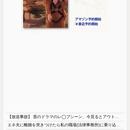
【放送事故】 昔のドラマのレ◯プシーン、今見るとアウトすぎる・・・
エネ夫に離婚を突きつけたら私の職場(法律事務所)に乗り込んできた 堂々と「離婚の法律相談です。母の薦めでこちらに参りました」と言っているが、...