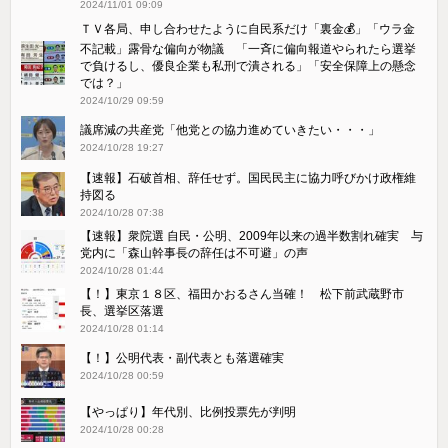
2024/11/01 09:09
ＴＶ各局、申し合わせたように自民系だけ「裏金💰」「ウラ金
不記載」露骨な偏向が物議 「一斉に偏向報道やられたら選挙
で負けるし、優良企業も私刑で潰される」「安全保障上の懸念
では？」
2024/10/29 09:59
議席減の共産党「他党との協力進めていきたい・・・」
2024/10/28 19:27
【速報】石破首相、辞任せず。国民民主に協力呼びかけ政権維
持図る
2024/10/28 07:38
【速報】衆院選 自民・公明、2009年以来の過半数割れ確実 与
党内に「森山幹事長の辞任は不可避」の声
2024/10/28 01:44
【！】東京１８区、福田かおるさん当確！ 松下前武蔵野市
長、選挙区落選
2024/10/28 01:14
【！】公明代表・副代表とも落選確実
2024/10/28 00:59
【やっぱり】年代別、比例投票先が判明
2024/10/28 00:28