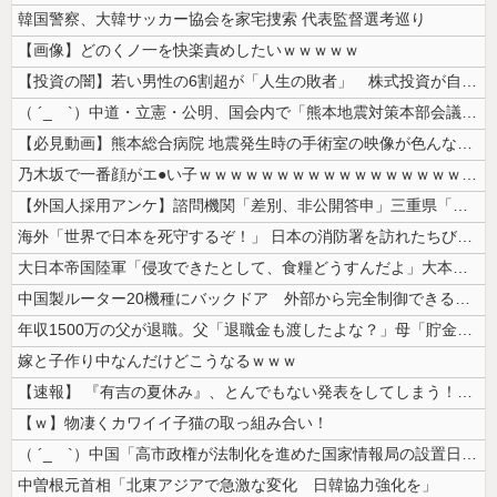
韓国警察、大韓サッカー協会を家宅捜索 代表監督選考巡り
【画像】どのくノ一を快楽責めしたいｗｗｗｗｗ
【投資の闇】若い男性の6割超が「人生の敗者」 株式投資が自信喪失の原因...
（ ´_ゝ`）中道・立憲・公明、国会内で「熊本地震対策本部会議」各省庁...
【必見動画】熊本総合病院 地震発生時の手術室の映像が色んな意味で衝撃的...
乃木坂で一番顔がエ●い子ｗｗｗｗｗｗｗｗｗｗｗｗｗｗｗｗｗｗｗ
【外国人採用アンケ】諮問機関「差別、非公開答申」三重県「差別に当たらず...
海外「世界で日本を死守するぞ！」 日本の消防署を訪れたちびっ子集団が世...
大日本帝国陸軍「侵攻できたとして、食糧どうすんだよ」大本営「現地調達」...
中国製ルーター20機種にバックドア 外部から完全制御できる機能が仕込ま...
年収1500万の父が退職。父「退職金も渡したよな？」母「貯金なんてない...
嫁と子作り中なんだけどこうなるｗｗｗ
【速報】 『有吉の夏休み』、とんでもない発表をしてしまう！！！！！
【ｗ】物凄くカワイイ子猫の取っ組み合い！
（ ´_ゝ`）中国「高市政権が法制化を進めた国家情報局の設置日が7月3...
中曽根元首相「北東アジアで急激な変化 日韓協力強化を」