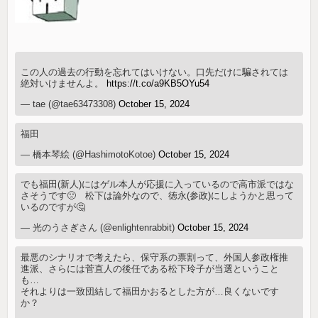
この人の過去の行動を忘れてはいけない。口先だけに騙されては
絶対いけませんよ。
https://t.co/a9KB5OYu54
— tae (@tae63473308)
October 15, 2024
福田
— 橋本琴絵 (@HashimotoKotoe)
October 15, 2024
でも福田(新人)にはゲル本人が応援に入っているので高市派ではな
さそうです🙁 松下は論外なので、徳永(参政)にしようかと思って
いるのですが🤔
— 光のうさぎさん (@enlightenrabbit)
October 15, 2024
最悪のシナリオで考えたら、保守系の票割って、外国人参政権推
進派、さらには菅直人の後任である松下玲子が当選ということ
も…
それよりは一致団結して福田かおるとした方が…良くないです
か？