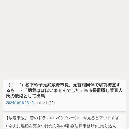
（ ´_ゝ`）松下玲子元武蔵野市長、元首相同伴で駅前街宣す
るも・・「聴衆はほぼいませんでした」※市長辞職し菅直人
氏の後継として出馬
2024/10/16 13:40
コメント(22)
【放送事故】 昔のドラマのレ◯プシーン、今見るとアウトすぎる・・・
エネ夫に離婚を突きつけたら私の職場(法律事務所)に乗り込んできた 堂々...