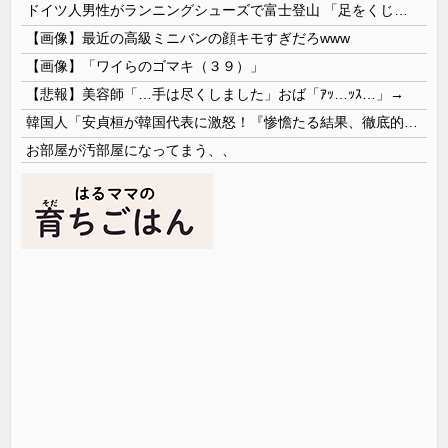
ドイツ人男性がランニングシューズで富士登山 「足をくじいて動けない」
【画像】最近の高級ミニバンの顔キモすぎだろwww
【画像】「ワイらのゴマキ（３９）」
【悲報】美容師「…手は尽くしました」おば「ｱｯ…ｯｽ…」→
韓国人「安貞桓が韓国代表に激怒！『惨憺たる結果、徹底的な刷新が必要だ』と監督や協会を痛烈批判」
お部屋が汚部屋になってまう、、