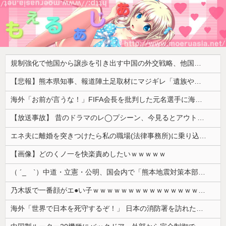
規制強化で他国から譲歩を引き出す中国の外交戦略、他国がサプライチェーン変更で対抗した結果……
【悲報】熊本県知事、報道陣土足取材にマジギレ「遺族や被災者から強い不満でてる！」 → 記者「例えば？」 → 知事、怒り通り越して呆れてしまう ………
海外「お前が言うな！」FIFA会長を批判した元名選手に海外から猛反発！（海外の反応）
【放送事故】 昔のドラマのレ◯プシーン、今見るとアウトすぎる・・・
エネ夫に離婚を突きつけたら私の職場(法律事務所)に乗り込んできた 堂々と「離婚の法律相談です。母の薦めでこちらに参りました」と言っているが、...
【画像】どのくノ一を快楽責めしたいｗｗｗｗｗ
（ ´_ゝ`）中道・立憲・公明、国会内で「熊本地震対策本部会議」各省庁からヒアリング・現地から意見聴取「パーティション、人手、宿泊施設の不足や、...
乃木坂で一番顔がエ●い子ｗｗｗｗｗｗｗｗｗｗｗｗｗｗｗｗｗｗｗ
海外「世界で日本を死守するぞ！」 日本の消防署を訪れたちびっ子集団が世界をメロメロに