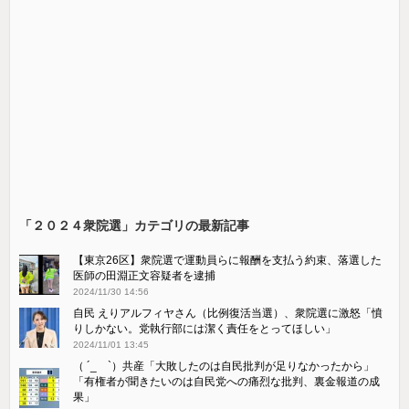
「２０２４衆院選」カテゴリの最新記事
【東京26区】衆院選で運動員らに報酬を支払う約束、落選した
医師の田淵正文容疑者を逮捕
2024/11/30 14:56
自民 えりアルフィヤさん（比例復活当選）、衆院選に激怒「憤
りしかない。党執行部には潔く責任をとってほしい」
2024/11/01 13:45
（ ´_ゝ`）共産「大敗したのは自民批判が足りなかったから」
「有権者が聞きたいのは自民党への痛烈な批判、裏金報道の成
果」