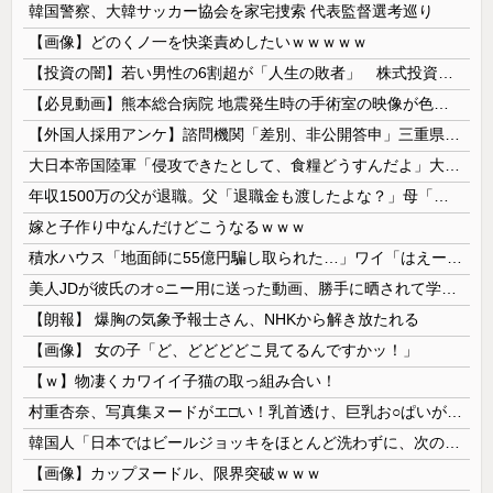
韓国警察、大韓サッカー協会を家宅捜索 代表監督選考巡り
【画像】どのくノ一を快楽責めしたいｗｗｗｗｗ
【投資の闇】若い男性の6割超が「人生の敗者」 株式投資が自信喪失の原因に
【必見動画】熊本総合病院 地震発生時の手術室の映像が色んな意味で衝撃的だと話題に
【外国人採用アンケ】諮問機関「差別、非公開答申」三重県「差別に当たらず、公表する方針を決定した」
大日本帝国陸軍「侵攻できたとして、食糧どうすんだよ」大本営「現地調達」陸軍「え？」
年収1500万の父が退職。父「退職金も渡したよな？」母「貯金なんてないよー」父「全部なくなったの！？」→予想外の返事に家族騒然となり…
嫁と子作り中なんだけどこうなるｗｗｗ
積水ハウス「地面師に55億円騙し取られた…」ワイ「はえーかわいそう…会社滅茶苦茶やろなぁ」
美人JDが彼氏のオ○ニー用に送った動画、勝手に晒されて学校中の”共有オカズ” にされる
【朗報】 爆胸の気象予報士さん、NHKから解き放たれる
【画像】 女の子「ど、どどどどこ見てるんですかッ！」
【ｗ】物凄くカワイイ子猫の取っ組み合い！
村重杏奈、写真集ヌードがエ□い！乳首透け、巨乳お○ぱいが最高過ぎる！
韓国人「日本ではビールジョッキをほとんど洗わずに、次の客に出すんだ！ これが証拠の映像だ!!」……あー、なるほどですねー。韓国には「アレ」がないんだ？
【画像】カップヌードル、限界突破ｗｗｗ