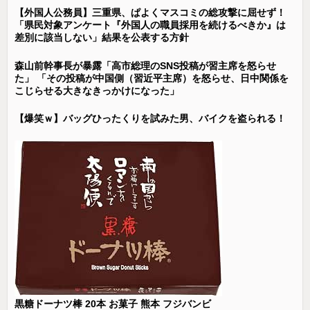
【外国人公務員】三重県、ぱよくマスコミの総攻撃に屈せず！
「県民対象アンケート『外国人の職員採用を続けるべきか』は
差別に該当しない」結果を公表する方針
森山前幹事長が暴露「高市総理のSNS投稿が習主席を怒らせ
た」 「その投稿が中国側（習近平主席）を怒らせ、日中関係を
こじらせる大きなきっかけになった」
【爆笑ｗ】バッグひったくりを試みた男、バイクを盗られる！
黒糖ドーナツ棒 20本 お菓子 熊本 フジバンビ