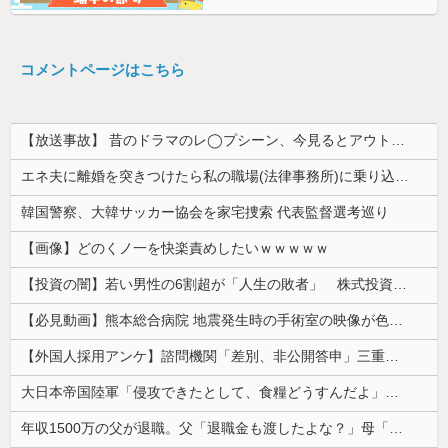
コメントページはこちら
【放送事故】 昔のドラマのレ◯プシーン、今見るとアウトすぎる・・・
エネ夫に離婚を突きつけたら私の職場(法律事務所)に乗り込んできた 堂々と「離婚の法律相談です。母の薦めでこちらに参りました」と言っているが、...
韓国警察、大韓サッカー協会を家宅捜索 代表監督選考巡り
【画像】どのくノ一を快楽責めしたいｗｗｗｗｗ
【投資の闇】若い男性の6割超が「人生の敗者」 株式投資が自信喪失の原因に
【必見動画】熊本総合病院 地震発生時の手術室の映像が色んな意味で衝撃的だと話題に
【外国人採用アンケ】諮問機関「差別、非公開答申」三重県「差別に当たらず、公表する方針を決定した」
大日本帝国陸軍「侵攻できたとして、食糧どうすんだよ」大本営「現地調達」陸軍「え？」
年収1500万の父が退職。父「退職金も渡したよな？」母「貯金なんてないよー」父「全部なくなったの！？」→予想外の返事に家族騒然となり…