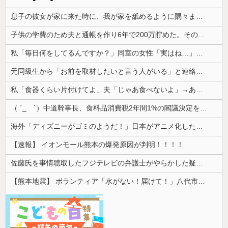
息子の彼女が家に来た時に、我が家を舐めるように隅々まで見た。その次の瞬間、女がとんでもない一言
子供の学費のため夫と通帳を作り6年で200万貯めた。その会話を夫はコロっと忘れ、ある日積立通帳を発見した
私「毎日何をしてるんですか？」同室の女性「実はね…」→カーテン越しに聞こえていた声の正体が意外すぎて…
元同級生から「お前を取材したいと言う人がいる」と連絡があった。指定されたファミレスへ向かうと予想外の人物が待っていて…
私「食器くらい片付けてよ」夫「じゃあ食べないよ」→あまりにも子どもじみた言い分に、私が取った行動は…
（ ´_ゝ`）中道幹事長、食料品消費税2年間1%の閣議決定を批判 → 記者「中道改革連合は食料品消費税ゼロを公約に掲げていたが？」→ 階猛氏「
海外「ディズニーがゴミのようだ！」日本がアニメ化した米人気SF作品に絶賛の声が殺到中
【速報】 イオンモール熊本の爆発原因が判明！！！！
佐藤氏を事情聴取したフジテレビの弁護士がやらかした疑惑が浮上、「これが事実なら全部が怪しすぎるぞ」と前科に衝撃を受ける人が続出
【熊本地震】 ボランティア「水がない！届けて！」八代市市長「自分で取りに行って」