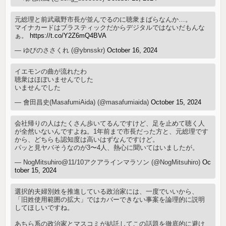
元総理と前武蔵野市長が並んでるのに聴衆まばらなんか…。
マイナカードはブラスティックだからデジタルではないだもんな
ぁ。
https://t.co/Y2Z6mQ4BVA
— ゆびのささくれ (@ybnsskr)
October 16, 2024
イエモンの曲が流れたわ
聴衆はほぼいませんでした
いませんでした
— 會田昌史(MasafumiAida) (@masafumiaida)
October 15, 2024
会社帰りの人はたくさん歩いてるんですけど、足を止めて聴く人
が全然いないんですよね。1年前まで市長だった方と、元総理です
から、どちらも認知度は高いはずなんですけど。
パッと見ヤバそうなのが3〜4人、熱心に聞いてはいましたが。
— NogMitsuhiro@11/10アクアラインマラソン (@NogMitsuhiro)
Oc
tober 15, 2024
選択的夫婦別姓を推進している政治家には、一度でいいから、
「旧姓使用範囲の拡大」ではカバーできない事案を論理的に説明
してほしいですね。
あちら系の政治家とマスコミが結託してこの話題を徹底的に避け