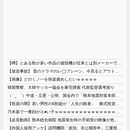
【噂】とある歌が多い作品の遊技機が従来とは別メーカーで開発中！？
【放送事故】 昔のドラマのレ◯プシーン、今見るとアウトすぎる・・・
【画像】どのくノ一を快楽責めしたいｗｗｗｗｗ
韓国警察、大韓サッカー協会を家宅捜索 代表監督選考巡り
（ ´_ゝ`）中道・立憲・公明、国会内で「熊本地震対策本部会議」各省庁からヒアリング・現地から意見聴取「パーティション、人手、宿泊施設の不足や、...
【投資の闇】若い男性の6割超が「人生の敗者」 株式投資が自信喪失の原因に
乃木坂で一番顔がエ●い子ｗｗｗｗｗｗｗｗｗｗｗｗｗｗｗｗｗｗｗ
【必見動画】熊本総合病院 地震発生時の手術室の映像が色んな意味で衝撃的だと話題に
【外国人採用アンケ】諮問機関「差別、非公開答申」三重県「差別に当たらず、公表する方針を決定した」