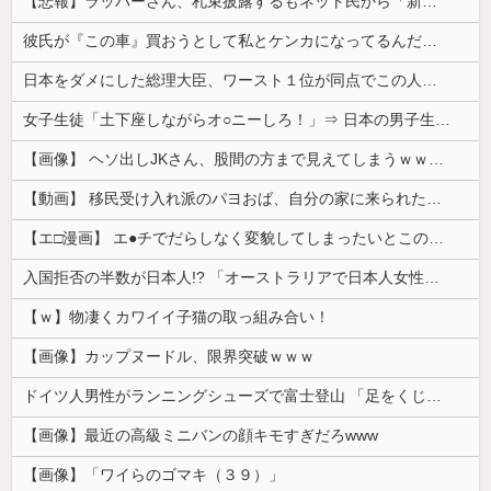
【悲報】ラッパーさん、札束披露するもネット民から「新社会人の初ボーナスくらいしかない」と笑われる
彼氏が『この車』買おうとして私とケンカになってるんだけどｗｗｗｗｗｗ
日本をダメにした総理大臣、ワースト１位が同点でこの人ｗｗｗｗｗｗ
女子生徒「土下座しながらオ○ニーしろ！」⇒ 日本の男子生徒への性的いじめ動画がエ□すぎる
【画像】 ヘソ出しJKさん、股間の方まで見えてしまうｗｗｗｗｗｗｗｗｗ
【動画】 移民受け入れ派のパヨおば、自分の家に来られたら全力で拒否るｗｗｗｗｗｗｗｗｗｗｗｗ
【エ□漫画】 エ●チでだらしなく変貌してしまったいとこのお姉ちゃんにチン○ン搾り取られちゃうショタ君…！
入国拒否の半数が日本人!? 「オーストラリアで日本人女性が売春」
【ｗ】物凄くカワイイ子猫の取っ組み合い！
【画像】カップヌードル、限界突破ｗｗｗ
ドイツ人男性がランニングシューズで富士登山 「足をくじいて動けない」
【画像】最近の高級ミニバンの顔キモすぎだろwww
【画像】「ワイらのゴマキ（３９）」