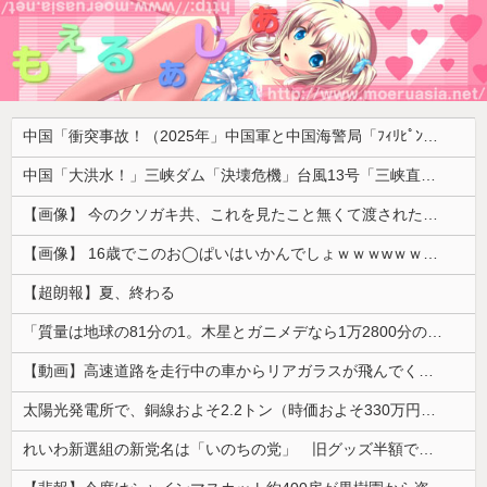
中国「衝突事故！（2025年」中国軍と中国海警局「ﾌｨﾘﾋﾟﾝ船の追跡中に衝突！（8/11」中国「2人死亡」中国政府「1年間隠蔽」日本「隠蔽された事実報道！（2026年」→
中国「大洪水！」三峡ダム「決壊危機」台風13号「三峡直撃確定」日本「最も強い勢力で接近！（伊勢湾台風級」台風13号と15号「中国本土でぶつかり合う（前代未聞」→
【画像】 今のクソガキ共、これを見たこと無くて渡されたらパニクるらしいｗｗｗｗｗｗｗｗｗｗｗｗｗ
【画像】 16歳でこのお◯ぱいはいかんでしょｗｗｗwｗｗｗｗｗｗｗｗ❤
【超朗報】夏、終わる
「質量は地球の81分の1。木星とガニメデなら1万2800分の1」月がどれだけ規格外なのか、数字で並べてみると…
【動画】高速道路を走行中の車からリアガラスが飛んでくる事故(ﾟoﾟ)
太陽光発電所で、銅線およそ2.2トン（時価およそ330万円相当）盗んだなど、ベトナム国籍（無職）２人逮捕、盗まれた銅線の半分はすでに売却 富山で...
れいわ新選組の新党名は「いのちの党」 旧グッズ半額で販売 どうなる秘書給与疑惑