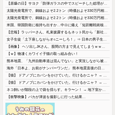
【原爆の日】サヨク「防弾ガラスの中でスピーチした総理がこれまでいたんだろうか。オバマ大統領でさえ、防弾ガラスなんてなかった！」→石破茂＆オバマ大...
太陽光発電所で、銅線およそ2.2トン（時価およそ330万円相当）盗んだなど、ベトナム国籍（無職）２人逮捕、盗まれた銅線の半分はすでに売却 富山で...
太陽光発電所で、銅線およそ2.2トン（時価およそ330万円相当）盗んだなど、ベトナム国籍（無職）２人逮捕、盗まれた銅線の半分はすでに売却 富山で...
米国、韓国防衛に核持ち出すか…中ロに備え「短距離戦術核」を検討！
【悲報】ラッパーさん、札束披露するもネット民から「新社会人の初ボーナスくらいしかない」と笑われる
女子生徒「土下座しながらオ○ニーしろ！」⇒ 日本の男子生徒への性的いじめ動画がエ□すぎる
【画像】 ヘソ出しJKさん、股間の方まで見えてしまうｗｗｗｗｗｗｗｗｗ
【ｗ】物凄くカワイイ子猫の取っ組み合い！
熊本地震、「九州自動車道は混んでない」と実況しながら被災地へ向かう有名アナなどに批判殺到 全国紙記者「最新の状況をいち早く伝えることは報道機関としての責務」「情報を取り上げることには大きな意義がある」
海外「日本よ、お前がナンバーワンだ」 熊本地震直後の日本の対応のスピードに世界が衝撃
【猫】 ドアノブにカバンをかけていた。行けるかニャ？ → 猫はこうなります…
【猫】 ドアノブにカバンをかけていた。行けるかニャ？ → 猫はこうなります…
ネコ飼いが階段の上で袋を揺らす。キラ〜ン！ → 地下室からヤツが現れる…
【衝撃映像】バカが津波を撮影しに行った結果…