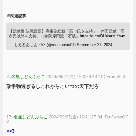
※関連記事
【総裁選 決戦投票】麻生副総裁「高市氏を支持」 岸田総裁「高
市氏以外を支持」（参院岸田派「石破」
https://t.co/DU4mrMlYwm
— もえるあじあ ･∀･ (@moeruasia01)
September 27, 2024
3:
名無しどんぶらこ
2024/09/27(金) 16:09:49.42 ID:+roeoBlI0
政争強過ぎるしこれからこいつの天下だろ
17:
名無しどんぶらこ
2024/09/27(金) 16:11:27.94 ID:uJwiexQC
0
>>3