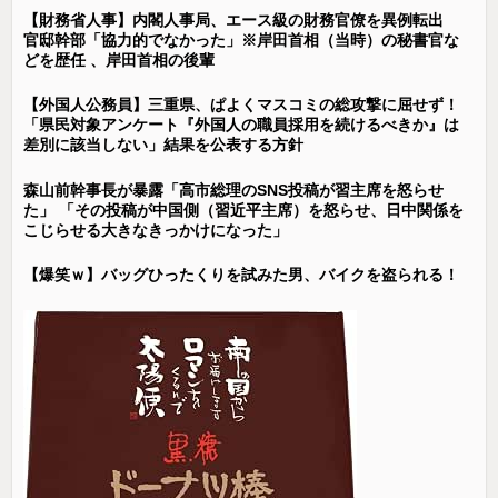
【財務省人事】内閣人事局、エース級の財務官僚を異例転出
官邸幹部「協力的でなかった」※岸田首相（当時）の秘書官な
どを歴任 、岸田首相の後輩
【外国人公務員】三重県、ぱよくマスコミの総攻撃に屈せず！
「県民対象アンケート『外国人の職員採用を続けるべきか』は
差別に該当しない」結果を公表する方針
森山前幹事長が暴露「高市総理のSNS投稿が習主席を怒らせ
た」 「その投稿が中国側（習近平主席）を怒らせ、日中関係を
こじらせる大きなきっかけになった」
【爆笑ｗ】バッグひったくりを試みた男、バイクを盗られる！