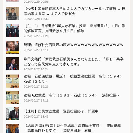
2024/09/29 09:56
【怪談】加藤勝信本人含め２１人でカツカレー食べて鼓舞 → 投
票結果１６票 → １７人で反省会
2024/09/28 12:33
（ ´_ゝ`） 旧岸田派100人が石破に投票 ※岸田首相、１月に派
閥解散宣言、岸田派は９月２日に解散
2024/09/27 21:28
総理に選ばれた石破茂の顔ＷＷＷＷＷＷＷＷＷＷＷＷＷＷＷＷ
2024/09/27 17:11
岸田文雄氏「新総裁は石破茂さんとなりました」「私も一兵卒
となって自民党を支えて参ります」
2024/09/27 16:24
速報 石破茂総裁、爆誕！ 総裁選決戦投票 高市（１９４）
石破（２１５）
2024/09/27 15:26
速報★総裁選、高市（１８１）石破（１５４） 決戦投票へ
2024/09/27 14:11
【速報】自民党総裁選 議員投票終了、開票中
2024/09/27 13:43
【総裁選 決戦投票】麻生副総裁「高市氏を支持」 岸田総裁
「高市氏以外を支持」（参院岸田派「石破」