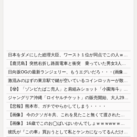
日本をダメにした総理大臣、ワースト１位が同点でこの人ｗｗｗｗｗｗ
【鹿児島】突然右折し路面電車と衝突 乗っていた男女3人は車を放置しダッシュで逃走中
日向坂OGの最新ランジェリー、もうエグいだろ・・・(画像どーん)
激混みのはずの東京駅で鍵が空いているコインロッカーが散見、「ラッキー」と思って中を確認してみると……
【🧟】「ゾンビたばこ売人」と肩組みショット「小園海斗」に注がれる“厳しい視線” 「レギュラー剥奪も選択肢のひとつに」
ジャングリア沖縄「ロイヤルチケット」の販売開始、大人29,700円にｗｗｗｗｗｗｗｗｗ
【悲報】熊本市、ガチでやらかしてしまう・・・・
【画像】 今のクソガキ共、これを見たこと無くて渡されたらパニクるらしいｗｗｗｗｗｗｗｗｗｗｗｗｗ
【画像】 16歳でこのお◯ぱいはいかんでしょｗｗｗwｗｗｗｗｗｗｗｗ❤
彼氏が『この車』買おうとして私とケンカになってるんだけどｗｗｗｗｗｗ