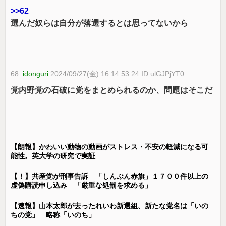
>>62
選んだ奴らは自分が落選するとは思ってないから
68:
idonguri
2024/09/27(金) 16:14:53.24 ID:ulGJPjYT0
党内野党の石破に党をまとめられるのか、問題はそこだ
【朗報】かわいい動物の動画がストレス・不安の軽減になる可
能性。英大学の研究で実証
【！】共産党が刑事告訴 「しんぶん赤旗」１７００件以上の
虚偽購読申し込み 「厳重な処罰を求める」
【速報】山本太郎が去ったれいわ新選組、新たな党名は「いの
ちの党」 略称「いのち」