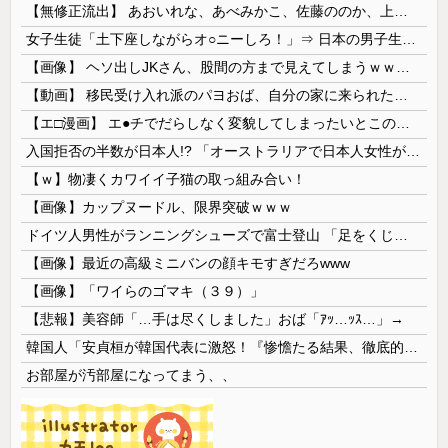
【無修正流出】 あおいれな、あべみかこ、佐藤ののか、上川星空、美園和花！人気女優5人のマ●コが高画質で丸見えに！
女子生徒「土下座しながらオ○ニーしろ！」⇒ 日本の男子生徒への性的いじめ動画がエ□すぎる
【画像】 ヘソ出しJKさん、股間の方まで見えてしまうｗｗｗｗｗｗｗｗｗ
【動画】 移民受け入れ派のパヨおば、自分の家に来られたら全力で拒否るｗｗｗｗｗｗｗｗｗｗｗｗ
【エ□漫画】 エ●チでだらしなく変貌してしまったいとこのお姉ちゃんにチン○ン搾り取られちゃうショタ君…！
入国拒否の半数が日本人!? 「オーストラリアで日本人女性が売春」
【ｗ】物凄くカワイイ子猫の取っ組み合い！
【画像】カップヌードル、限界突破ｗｗｗ
ドイツ人男性がランニングシューズで富士登山 「足をくじいて動けない」
【画像】最近の高級ミニバンの顔キモすぎだろwww
【画像】「ワイらのゴマキ（３９）」
【悲報】美容師「…手は尽くしました」おば「ｱｯ…ｯｽ…」→
韓国人「安貞桓が韓国代表に激怒！『惨憺たる結果、徹底的な刷新が必要だ』と監督や協会を痛烈批判」
お部屋が汚部屋になってまう、、