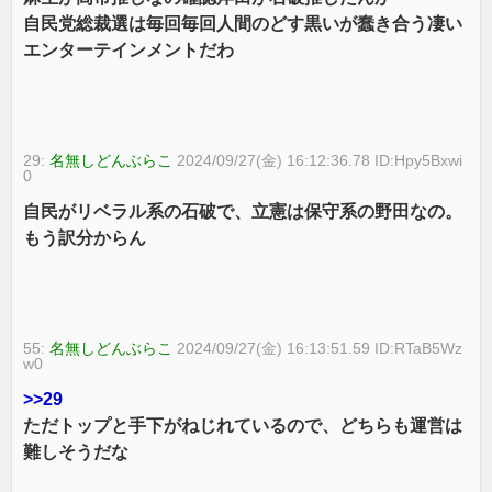
自民党総裁選は毎回毎回人間のどす黒いが蠢き合う凄い
エンターテインメントだわ
29:
名無しどんぶらこ
2024/09/27(金) 16:12:36.78 ID:Hpy5Bxwi
0
自民がリベラル系の石破で、立憲は保守系の野田なの。
もう訳分からん
55:
名無しどんぶらこ
2024/09/27(金) 16:13:51.59 ID:RTaB5Wz
w0
>>29
ただトップと手下がねじれているので、どちらも運営は
難しそうだな