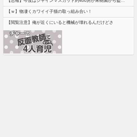
【悲報】今度はシャインマスカット約400房が果樹園から盗まれる 参議院議員「日本人ではないと思う」
【ｗ】物凄くカワイイ子猫の取っ組み合い！
【閲覧注意】俺が近くにいると機械が壊れるんだけどさ