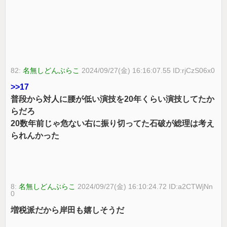
82:
名無しどんぶらこ
2024/09/27(金) 16:16:07.55 ID:rjCzS06x0
>>17
普段から対人に腰が低い演技を20年くらい演技してたか
らだろ
20数年前じゃ危ない右に振り切ってた石破が総理は考え
られんかった
8:
名無しどんぶらこ
2024/09/27(金) 16:10:24.72 ID:a2CTWjNn
0
増税派だから岸田も嬉しそうだ