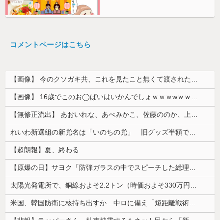
コメントページはこちら
【画像】 今のクソガキ共、これを見たこと無くて渡されたらパニクるらしいｗｗｗｗｗｗｗｗｗｗｗｗｗ
【画像】 16歳でこのお◯ぱいはいかんでしょｗｗｗwｗｗｗｗｗｗｗｗ❤
【無修正流出】 あおいれな、あべみかこ、佐藤ののか、上川星空、美園和花！人気女優5人のマ●コが高画質で丸見えに！
れいわ新選組の新党名は「いのちの党」 旧グッズ半額で販売 どうなる秘書給与疑惑
【超朗報】夏、終わる
【原爆の日】サヨク「防弾ガラスの中でスピーチした総理がこれまでいたんだろうか。オバマ大統領でさえ、防弾ガラスなんてなかった！」→石破茂＆オバマ大...
太陽光発電所で、銅線およそ2.2トン（時価およそ330万円相当）盗んだなど、ベトナム国籍（無職）２人逮捕、盗まれた銅線の半分はすでに売却 富山で...
米国、韓国防衛に核持ち出すか…中ロに備え「短距離戦術核」を検討！