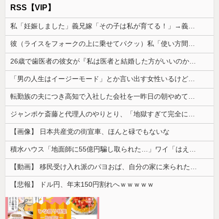
RSS【VIP】
私「妊娠しました」義兄嫁「その子は私が育てる！」→義妹の子を育ててきた私にまさかの要求をしてきて…
彼（ライスをフォークの上に乗せてパクッ）私「使い方間違ってるよ」彼「これはイギリス式のマナーなんだっ！！！」→真相を調べることになり…
26歳で歯医者の彼女が『私は医者と結婚した方がいいのかも』と言い出したわ。俺は公務員で...
「男の人生はイージーモード」とか言い出す女性いるけど、そういう女性がハードモードなんだって思う...
転勤族の夫につき高知で入社した会社を一昨日の朝やめてきた。ヘンパイとかいつの時代だ気持ち悪い。
ジャンポケ斎藤と代理人のやりとり、「地獄すぎて完全にコントになってる……」と衝撃を受ける人が続出中
【画像】 日本共産党の街宣車、ほんと碌でもないな
積水ハウス「地面師に55億円騙し取られた…」ワイ「はえーかわいそう…会社滅茶苦茶やろなぁ」
【動画】 移民受け入れ派のパヨおば、自分の家に来られたら全力で拒否るｗｗｗｗｗｗｗｗｗｗｗｗ
【悲報】 ドル円、年末150円割れへｗｗｗｗｗ