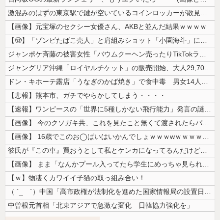
激混みのはずの東京駅で鍵が空いているコインロッカーが散見、「ラッキー」...
【画像】元宝塚のセクシー女優さん、AKBと並んだ結果ｗｗｗｗ
【🧟】「ゾンビたばこ売人」と肩組みショット「小園海斗」に注がれる“厳...
ジャンポケ斉藤の被害女性「バウムクーヘン売ったりTikTokライブして...
ジャングリア沖縄「ロイヤルチケット」の販売開始、大人29,700円にｗ...
ドン・キホーテ露店「うなぎのかば焼き」で食中毒 男女14人が発熱や腹痛...
【悲報】熊本市、ガチでやらかしてしまう・・・・
【速報】ワンピースの「世界に5種しかない飛行能力」発言の謎が解けるww...
【画像】 今のクソガキ共、これを見たこと無くて渡されたらパニクるらしい...
【画像】 16歳でこのお◯ぱいはいかんでしょｗｗｗwｗｗｗｗｗｗｗｗ❤
彼氏が『この車』買おうとして私とケンカになってるんだけどｗｗｗｗｗｗ
【画像】 まま「なんかプール入ってたら学生にめっちゃ見られたw」
【ｗ】物凄くカワイイ子猫の取っ組み合い！
（ ´_ゝ`）中国「高市政権が法制化を進めた国家情報局の設置日が7月3...
中曽根元首相「北東アジアで急激な変化 日韓協力強化を」