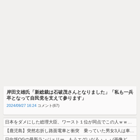
岸田文雄氏「新総裁は石破茂さんとなりました」「私も一兵
卒となって自民党を支えて参ります」
2024/09/27 16:24
コメント(67)
日本をダメにした総理大臣、ワースト１位が同点でこの人ｗｗｗｗｗｗ
【鹿児島】突然右折し路面電車と衝突 乗っていた男女3人は車を放置しダッ...
日向坂OGの最新ランジェリー、もうエグいだろ・・・(画像どーん)