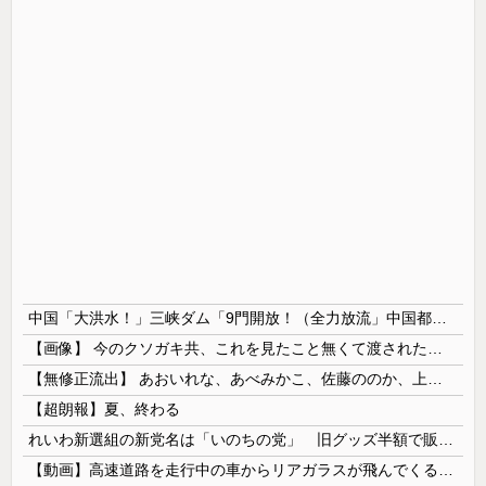
中国「大洪水！」三峡ダム「9門開放！（全力放流」中国都市「三峡沿線の道路水没」中国政府「高速道路封鎖！」中国ダム「緊急放流に合わせて開門（土砂崩れ発生」→
【画像】 今のクソガキ共、これを見たこと無くて渡されたらパニクるらしいｗｗｗｗｗｗｗｗｗｗｗｗｗ
【無修正流出】 あおいれな、あべみかこ、佐藤ののか、上川星空、美園和花！人気女優5人のマ●コが高画質で丸見えに！
【超朗報】夏、終わる
れいわ新選組の新党名は「いのちの党」 旧グッズ半額で販売 どうなる秘書給与疑惑
【動画】高速道路を走行中の車からリアガラスが飛んでくる事故(ﾟoﾟ)