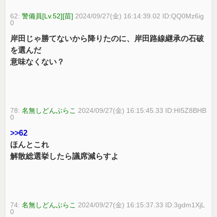
62:
警備員[Lv.52][苗]
2024/09/27(金) 16:14:39.02 ID:QQ0Mz6ig
0
岸田じゃ勝てないから降りたのに、岸田路線継承の石破
を選んだ
意味なくない？
78:
名無しどんぶらこ
2024/09/27(金) 16:15:45.33 ID:HI5Z8BHB
0
>>62
ほんとこれ
解散総選挙したら議席減らすよ
74:
名無しどんぶらこ
2024/09/27(金) 16:15:37.33 ID:3gdm1XjL
0