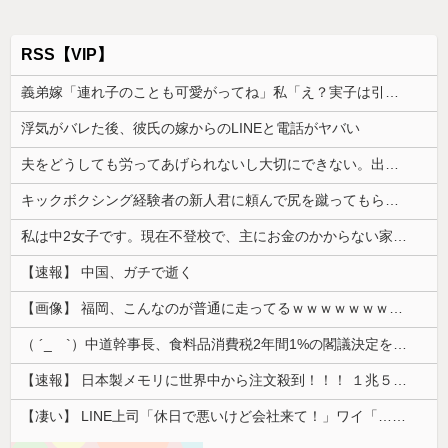
RSS【VIP】
義弟嫁「連れ子のことも可愛がってね」私「え？実子は引き取らなかったのに？」→話を聞いて唖然としてしまい…
浮気がバレた後、彼氏の嫁からのLINEと電話がヤバい
夫をどうしても労ってあげられないし大切にできない。出産した時の夫の態度に納得できなくて...
キックボクシング経験者の新人君に頼んで尻を蹴ってもらった。その時は平気だったのに終業後から座れないほど痛み…
私は中2女子です。現在不登校で、主にお金のかからない家事を担当してます
【速報】 中国、ガチで逝く
【画像】 福岡、こんなのが普通に走ってるｗｗｗｗｗｗｗｗｗｗｗｗｗｗｗｗｗｗｗｗｗｗｗｗｗｗｗｗｗｗｗｗｗｗｗｗｗｗｗｗ
（ ´_ゝ`）中道幹事長、食料品消費税2年間1%の閣議決定を批判 → 記者「中道改革連合は食料品消費税ゼロを公約に掲げていたが？」→ 階猛氏「
【速報】 日本製メモリに世界中から注文殺到！！！ １兆５０００億円で工場増築へ
【凄い】 LINE上司「休日で悪いけど会社来て！」ワイ「…無視」上司「マジでヤバいから！」←その結果ｗｗｗｗｗ