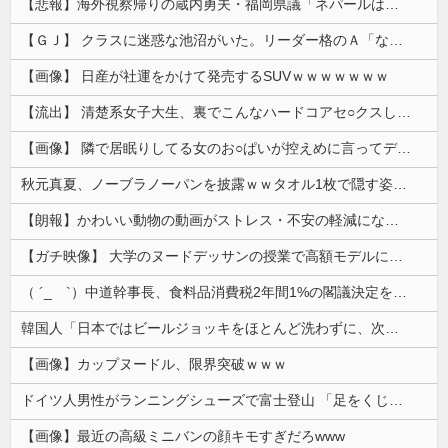
【悲報】海外視察帰りの蔵内勇夫・福岡県議「ネパールは天国だった！」あまりの能天気発言で大炎上 → ｗｗｗｗｗｗｗｗｗｗｗｗｗｗ
【ＧＪ】 クラスに迷惑な池沼がいた。リーダー格のＡ「なんで支援学級に入れないんですか？」先生「背の高い低いと同じで、これも個性なの！差別は...
【画像】 日産が社運をかけて発売するSUVｗｗｗｗｗｗｗ
【流出】 清楚系女子大生、裏でこんなハードコアセ○クスしてたとか嘘だろ…（動画あり）
【画像】 隣で居眠りしてる女のお○ぱいが控えめに言ってデカいｗｗｗ
秋元真夏、ノーブラノーパンを披露ｗｗタオル1枚で隠す姿がほぼA●女優・・
【朗報】かわいい動物の動画がストレス・不安の軽減になる可能性。英大学の研究で実証
【ガチ映像】 大学のヌードデッサンの授業で高額モデルに依頼したら○○○が凄すぎた動画、お前らの想像の20倍は凄い
（ ´_ゝ`）中道幹事長、食料品消費税2年間1%の閣議決定を批判 → 記者「中道改革連合は食料品消費税ゼロを公約に掲げていたが？」→ 階猛氏「
韓国人「日本ではビールジョッキをほとんど洗わずに、次の客に出すんだ！ これが証拠の映像だ!!」……あー、なるほどですねー。韓国には「アレ」がないんだ？
【画像】カップヌードル、限界突破ｗｗｗ
ドイツ人男性がランニングシューズで富士登山 「足をくじいて動けない」
【画像】最近の高級ミニバンの顔キモすぎだろwww