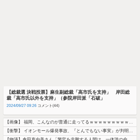
【総裁選 決戦投票】麻生副総裁「高市氏を支持」 岸田総
裁「高市氏以外を支持」（参院岸田派「石破」
2024/09/27 09:26
コメント(44)
【画像】 福岡、こんなのが普通に走ってるｗｗｗｗｗｗｗｗｗｗｗｗｗｗｗ...
【衝撃】 イオンモール爆発事故、『とんでもない事実』が判明してしまう・...
【物議】倉田真由美さん「警官を非難する人間は、一体誰の命を守りたいのか...