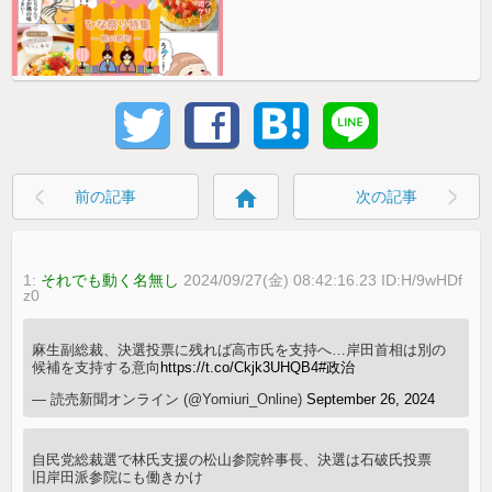
home
前の記事
次の記事
1:
それでも動く名無し
2024/09/27(金) 08:42:16.23 ID:H/9wHDf
z0
麻生副総裁、決選投票に残れば高市氏を支持へ…岸田首相は別の
候補を支持する意向
https://t.co/Ckjk3UHQB4
#政治
— 読売新聞オンライン (@Yomiuri_Online)
September 26, 2024
自民党総裁選で林氏支援の松山参院幹事長、決選は石破氏投票
旧岸田派参院にも働きかけ