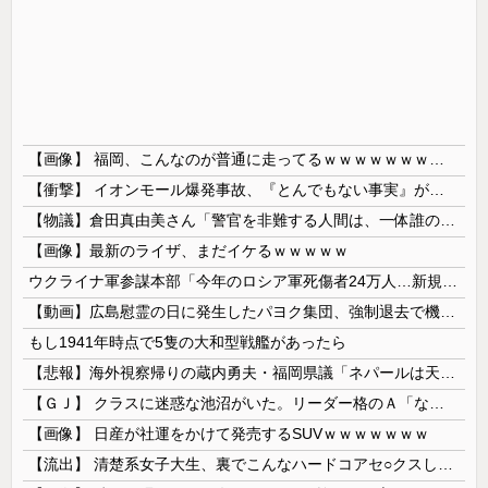
【画像】 福岡、こんなのが普通に走ってるｗｗｗｗｗｗｗｗｗｗｗｗｗｗｗｗ
【衝撃】 イオンモール爆発事故、『とんでもない事実』が判明してしまう・・・・・・
【物議】倉田真由美さん「警官を非難する人間は、一体誰の命を守りたいのか」
【画像】最新のライザ、まだイケるｗｗｗｗｗ
ウクライナ軍参謀本部「今年のロシア軍死傷者24万人…新規兵力の募集規模を上回る」！
【動画】広島慰霊の日に発生したパヨク集団、強制退去で機動隊により無事排除される
もし1941年時点で5隻の大和型戦艦があったら
【悲報】海外視察帰りの蔵内勇夫・福岡県議「ネパールは天国だった！」あまりの能天気発言で大炎上 → ｗｗｗｗｗｗｗｗｗｗｗｗｗｗ
【ＧＪ】 クラスに迷惑な池沼がいた。リーダー格のＡ「なんで支援学級に入れないんですか？」先生「背の高い低いと同じで、これも個性なの！差別は...
【画像】 日産が社運をかけて発売するSUVｗｗｗｗｗｗｗ
【流出】 清楚系女子大生、裏でこんなハードコアセ○クスしてたとか嘘だろ…（動画あり）