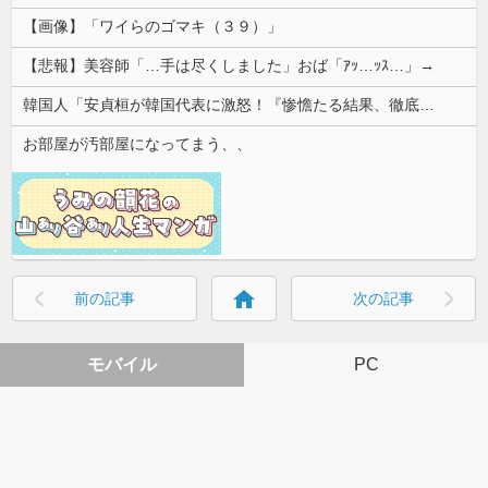
【画像】「ワイらのゴマキ（３９）」
【悲報】美容師「…手は尽くしました」おば「ｱｯ…ｯｽ…」→
韓国人「安貞桓が韓国代表に激怒！『惨憺たる結果、徹底的な刷新が必要だ』と監督や協会を痛烈批判」
お部屋が汚部屋になってまう、、
home
前の記事
次の記事
モバイル
PC