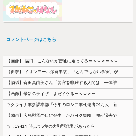
コメントページはこちら
【画像】 福岡、こんなのが普通に走ってるｗｗｗｗｗｗｗｗｗｗｗｗｗｗｗｗ
【衝撃】 イオンモール爆発事故、『とんでもない事実』が判明してしまう・・・・・・
【物議】倉田真由美さん「警官を非難する人間は、一体誰の命を守りたいのか」
【画像】最新のライザ、まだイケるｗｗｗｗｗ
ウクライナ軍参謀本部「今年のロシア軍死傷者24万人…新規兵力の募集規模を上回る」！
【動画】広島慰霊の日に発生したパヨク集団、強制退去で機動隊により無事排除される
もし1941年時点で5隻の大和型戦艦があったら