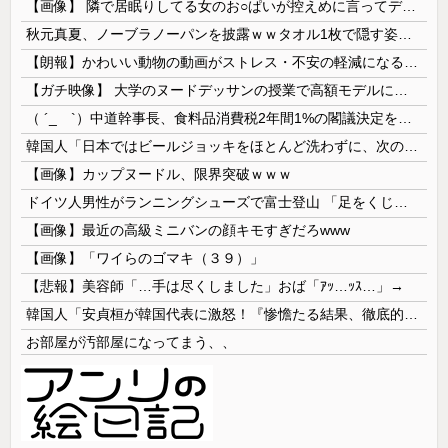
【画像】 隣で居眠りしてる女のお○ぱいが控えめに言ってデカいｗｗｗ
秋元真夏、ノーブラノーパンを披露ｗｗタオル1枚で隠す姿がほぼA●女優・・
【朗報】かわいい動物の動画がストレス・不安の軽減になる可能性。英大学の研究で実証
【ガチ映像】 大学のヌードデッサンの授業で高額モデルに依頼したら○○○が凄すぎた動画、お前らの想像の20倍は凄い
（ ´_ゝ`）中道幹事長、食料品消費税2年間1%の閣議決定を批判 → 記者「中道改革連合は食料品消費税ゼロを公約に掲げていたが？」→ 階猛氏「
韓国人「日本ではビールジョッキをほとんど洗わずに、次の客に出すんだ！ これが証拠の映像だ!!」……あー、なるほどですねー。韓国には「アレ」がないんだ？
【画像】カップヌードル、限界突破ｗｗｗ
ドイツ人男性がランニングシューズで富士登山 「足をくじいて動けない」
【画像】最近の高級ミニバンの顔キモすぎだろwww
【画像】「ワイらのゴマキ（３９）」
【悲報】美容師「…手は尽くしました」おば「ｱｯ…ｯｽ…」→
韓国人「安貞桓が韓国代表に激怒！『惨憺たる結果、徹底的な刷新が必要だ』と監督や協会を痛烈批判」
お部屋が汚部屋になってまう、、