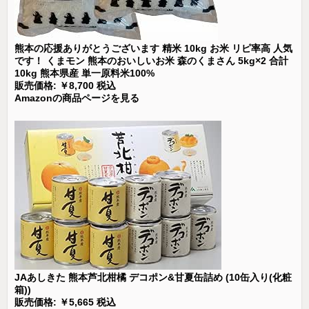
熊本の応援ありがとうございます 精米 10kg お米 リピ率高 人気
です！ くまモン 熊本のおいしいお米 森のくまさん 5kg×2 合計
10kg 熊本県産 単一原料米100%
販売価格: ￥8,700 税込
Amazonの商品ページを見る
JAあしきた 熊本芦北柑橘 デコポン&甘夏缶詰め (10缶入り(化粧
箱))
販売価格: ￥5,665 税込