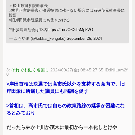
＞松山政司参院幹事長
○林芳正官房長官が決選投票に残らない場合には石破茂元幹事長に
投票
○旧岸田派参院議員にも働きかける
**旧参院宏池会は13名
https://t.co/O3GTsMp5VO
— よもやま (@kokkai_kengaku)
September 26, 2024
3:
それでも動く名無し
2024/09/27(金) 08:45:27.65 ID:INILam2f
0
>岸田首相は決選では高市氏以外を支持する意向で、旧
岸田派に所属した議員にも同調を促す
>首相は、高市氏では自らの政策路線の継承が困難にな
るとみており
だったら林か上川か茂木に最初から一本化しとけや