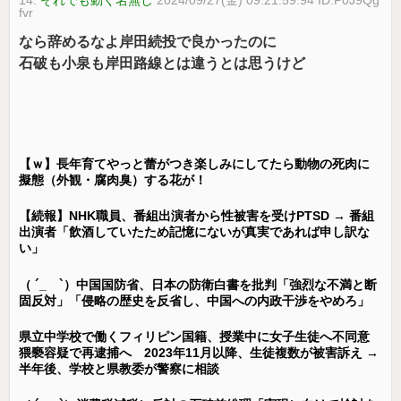
fvr
なら辞めるなよ岸田続投で良かったのに
石破も小泉も岸田路線とは違うとは思うけど
【ｗ】長年育てやっと蕾がつき楽しみにしてたら動物の死肉に
擬態（外観・腐肉臭）する花が！
【続報】NHK職員、番組出演者から性被害を受けPTSD → 番組
出演者「飲酒していたため記憶にないが真実であれば申し訳な
い」
（ ´_ゝ`）中国国防省、日本の防衛白書を批判「強烈な不満と断
固反対」「侵略の歴史を反省し、中国への内政干渉をやめろ」
県立中学校で働くフィリピン国籍、授業中に女子生徒へ不同意
猥褻容疑で再逮捕へ 2023年11月以降、生徒複数が被害訴え →
半年後、学校と県教委が警察に相談