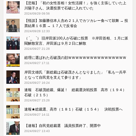
【悲報】「初の女性首相！女性活躍！」を強く主張していた上
川陽子さん、決選投票で石破に入れていた
2024/09/29 09:56
【怪談】加藤勝信本人含め２１人でカツカレー食べて鼓舞 → 投
票結果１６票 → １７人で反省会
2024/09/28 12:33
（ ´_ゝ`） 旧岸田派100人が石破に投票 ※岸田首相、１月に派
閥解散宣言、岸田派は９月２日に解散
2024/09/27 21:28
総理に選ばれた石破茂の顔ＷＷＷＷＷＷＷＷＷＷＷＷＷＷＷＷ
2024/09/27 17:11
岸田文雄氏「新総裁は石破茂さんとなりました」「私も一兵卒
となって自民党を支えて参ります」
2024/09/27 16:24
速報 石破茂総裁、爆誕！ 総裁選決戦投票 高市（１９４）
石破（２１５）
2024/09/27 15:26
速報★総裁選、高市（１８１）石破（１５４） 決戦投票へ
2024/09/27 14:11
【速報】自民党総裁選 議員投票終了、開票中
2024/09/27 13:43