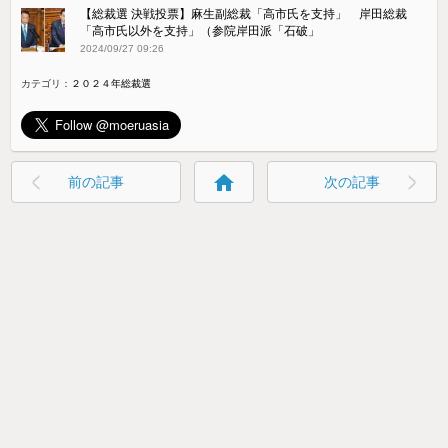
【総裁選 決戦投票】麻生副総裁「高市氏を支持」 岸田総裁
「高市氏以外を支持」（参院岸田派「石破」
2024/09/27 09:26
カテゴリ：
２０２４年総裁選
home
前の記事
次の記事