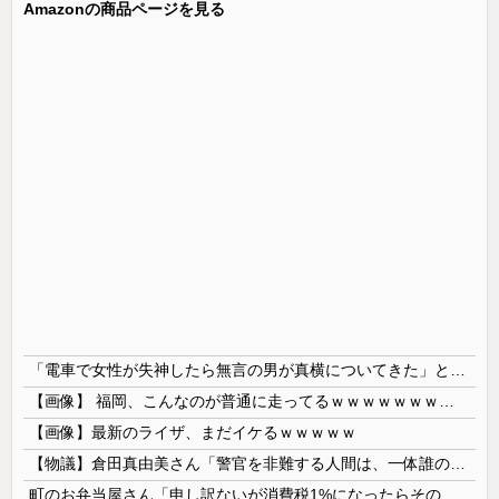
Amazonの商品ページを見る
「電車で女性が失神したら無言の男が真横についてきた」とタレントが主張、虚言疑惑が出ると「その男の垢を発見した」と追加主張するも……
【画像】 福岡、こんなのが普通に走ってるｗｗｗｗｗｗｗｗｗｗｗｗｗｗｗｗ
【画像】最新のライザ、まだイケるｗｗｗｗｗ
【物議】倉田真由美さん「警官を非難する人間は、一体誰の命を守りたいのか」
町のお弁当屋さん「申し訳ないが消費税1%になったらその分商品代を値上げするわ」 「うちも！」