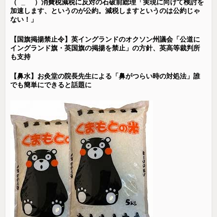
（ ´_ゝ`）消費税減税に反対の石破前総理「実現に向けて検討を
加速します、というのが公約。減税しますというのは公約じゃ
ない！」
【国旗掲揚禁止令】英イングランドのオクソン州議会「公道に
イングランド旗・英国旗の掲揚を禁止」の方針、英高等裁判所
も支持
【鼻水】お灸堂の院長先生による「鼻がつらい時の対処法」誰
でも簡単にできると話題に