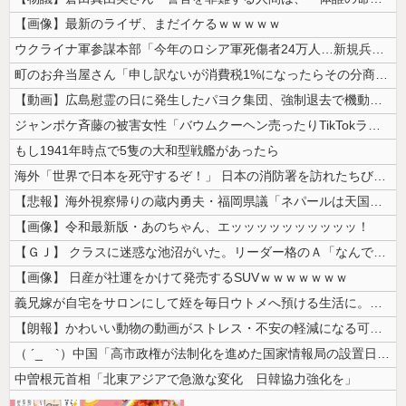
【画像】最新のライザ、まだイケるｗｗｗｗｗ
ウクライナ軍参謀本部「今年のロシア軍死傷者24万人…新規兵力の募集規模...
町のお弁当屋さん「申し訳ないが消費税1%になったらその分商品代を値上げ...
【動画】広島慰霊の日に発生したパヨク集団、強制退去で機動隊により無事排...
ジャンポケ斉藤の被害女性「バウムクーヘン売ったりTikTokライブして...
もし1941年時点で5隻の大和型戦艦があったら
海外「世界で日本を死守するぞ！」 日本の消防署を訪れたちびっ子集団が世...
【悲報】海外視察帰りの蔵内勇夫・福岡県議「ネパールは天国だった！」あま...
【画像】令和最新版・あのちゃん、エッッッッッッッッッッ！
【ＧＪ】 クラスに迷惑な池沼がいた。リーダー格のＡ「なんで支援学級に入...
【画像】 日産が社運をかけて発売するSUVｗｗｗｗｗｗｗ
義兄嫁が自宅をサロンにして姪を毎日ウトメへ預ける生活に。数年後、そのツ...
【朗報】かわいい動物の動画がストレス・不安の軽減になる可能性。英大学の...
（ ´_ゝ`）中国「高市政権が法制化を進めた国家情報局の設置日が7月3...
中曽根元首相「北東アジアで急激な変化 日韓協力強化を」