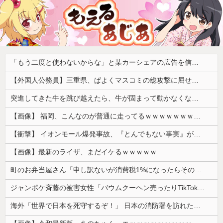
「もう二度と使わないからな」と某カーシェアの広告を信じた人が絶叫、船が遅れたからバスが無くなって困ってたりこの看板が…
【外国人公務員】三重県、ぱよくマスコミの総攻撃に屈せず！「県民対象アンケート『外国人の職員採用を続けるべきか』は差別に該当しない」結果を公表する方針
突進してきた牛を跳び越えたら、牛が固まって動かなくなった闘牛場の映像【海外の反応】
【画像】 福岡、こんなのが普通に走ってるｗｗｗｗｗｗｗｗｗｗｗｗｗｗｗｗ
【衝撃】 イオンモール爆発事故、『とんでもない事実』が判明してしまう・・・・・・
【画像】最新のライザ、まだイケるｗｗｗｗｗ
町のお弁当屋さん「申し訳ないが消費税1%になったらその分商品代を値上げするわ」 「うちも！」
ジャンポケ斉藤の被害女性「バウムクーヘン売ったりTikTokライブしててムカついたから示談しなかった」
海外「世界で日本を死守するぞ！」 日本の消防署を訪れたちびっ子集団が世界をメロメロに