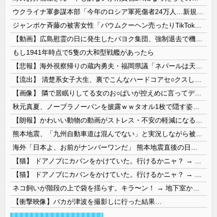
ウクライナ軍参謀本部「今年のロシア軍死傷者24万人…新規兵力の募集規模を上回る」！
ジャンポケ斉藤の被害女性「バウムクーヘン売ったりTikTokライブしててムカついたから示談しなかった」
【動画】広島慰霊の日に発生したパヨク集団、強制退去で機動隊により無事排除される
もし1941年時点で5隻の大和型戦艦があったら
【悲報】海外視察帰りの蔵内勇夫・福岡県議「ネパールは天国だった！」あまりの能天気発言で大炎上 → ｗｗｗｗｗｗｗｗｗｗｗｗｗｗ
【流出】 清楚系女子大生、裏でこんなハードコアセ○クスしてたとか嘘だろ…（動画あり）
【画像】 隣で居眠りしてる女のお○ぱいが控えめに言ってデカいｗｗｗ
秋元真夏、ノーブラノーパンを披露ｗｗタオル1枚で隠す姿がほぼA●女優・・
【朗報】かわいい動物の動画がストレス・不安の軽減になる可能性。英大学の研究で実証
熊本地震、「九州自動車道は混んでない」と実況しながら被災地へ向かう有名アナなどに批判殺到 全国紙記者「最新の状況をいち早く伝えることは報道機関としての責務」「情報を取り上げることには大きな意義がある」
海外「日本よ、お前がナンバーワンだ」 熊本地震直後の日本の対応のスピードに世界が衝撃
【猫】 ドアノブにカバンをかけていた。行けるかニャ？ → 猫はこうなります…
【猫】 ドアノブにカバンをかけていた。行けるかニャ？ → 猫はこうなります…
ネコ飼いが階段の上で袋を揺らす。キラ〜ン！ → 地下室からヤツが現れる…
【衝撃映像】バカが津波を撮影しに行った結果…