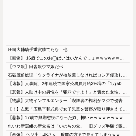
庄司大輔騎手重賞勝てたな 他
【画像】 16歳でこのお◯ぱいはいかんでしょｗｗｗwｗｗｗｗｗｗｗｗ❤
【ウマ娘】田舎娘ウマ娘だべ…
石破茂前総理「ウクライナが核放棄しなければロシア侵攻しなかった」！
【速報】人事院、2年連続で国家公務員月給3%増の「1万5056円」引き上げ勧告 2年で6%超え
【悲報】人助け中の男性を「犯罪ですよ！」と責めた女性、警察が来た瞬間逃げる
【物議】大物インフルエンサー「喫煙者の権利がマジで侵害されてる。いくら税金払ってるんだ」
【！】左派「広島平和式典で女子児童を警察が取り押さえて無理矢理、排除しました！」 → ネット特定班「女児？全学連のプロ活動家では？」
【悲報】17歳で無期懲役になった奴、怖いｗｗｗｗｗｗｗｗｗｗｗｗｗｗｗｗｗｗｗｗｗｗｗｗ
れいわ新選組の新党名は「いのちの党」 旧グッズ半額で販売 どうなる秘書給与疑惑
【画像】 ヘソ出しJKさん、股間の方まで見えてしまうｗｗｗｗｗｗｗｗｗ