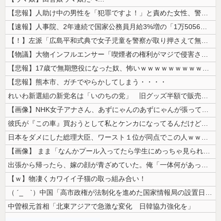
【悲報】人助け中の男性を「犯罪ですよ！」と責めた女性、警察が来た瞬間逃...
【速報】人事院、2年連続で国家公務員月給3%増の「1万5056円」引き...
【！】左派「広島平和式典で女子児童を警察が取り押さえて無理矢理、排除し...
【物議】大物インフルエンサー「喫煙者の権利がマジで侵害されてる。いくら...
【悲報】17歳で無期懲役になった奴、怖いｗｗｗｗｗｗｗｗｗｗｗｗｗｗｗ...
【悲報】熊本市、ガチでやらかしてしまう・・・・
れいわ新選組の新党名は「いのちの党」 旧グッズ半額で販売 どうなる秘書...
【画像】NHK女子アナさん、あずにゃんのあずにゃんが張ってしまう
彼氏が『この車』買おうとして私とケンカになってるんだけどｗｗｗｗｗｗ
日本をダメにした総理大臣、ワースト１位が同点でこの人ｗｗｗｗｗｗ
【画像】 まま「なんかプール入ってたら学生にめっちゃ見られたw」
出張から帰ったら、嫁の顔が青ざめていた。俺「一体何があったんだ？」嫁「...
【ｗ】物凄くカワイイ子猫の取っ組み合い！
（ ´_ゝ`）中国「高市政権が法制化を進めた国家情報局の設置日が7月3...
中曽根元首相「北東アジアで急激な変化 日韓協力強化を」