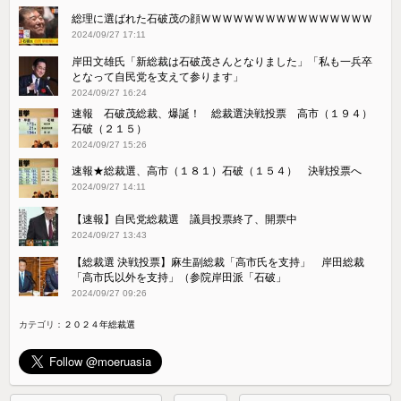
総理に選ばれた石破茂の顔ＷＷＷＷＷＷＷＷＷＷＷＷＷＷＷＷ
2024/09/27 17:11
岸田文雄氏「新総裁は石破茂さんとなりました」「私も一兵卒
となって自民党を支えて参ります」
2024/09/27 16:24
速報 石破茂総裁、爆誕！ 総裁選決戦投票 高市（１９４）
石破（２１５）
2024/09/27 15:26
速報★総裁選、高市（１８１）石破（１５４） 決戦投票へ
2024/09/27 14:11
【速報】自民党総裁選 議員投票終了、開票中
2024/09/27 13:43
【総裁選 決戦投票】麻生副総裁「高市氏を支持」 岸田総裁
「高市氏以外を支持」（参院岸田派「石破」
2024/09/27 09:26
カテゴリ：
２０２４年総裁選