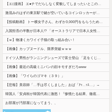
【エ□漫画】 エ●チでだらしなく変貌してしまったいとこのお姉ちゃんにチン○ン搾り取られちゃうショタ君…！
激混みのはずの東京駅で鍵が空いているコインロッカーが散見、「ラッキー」と思って中を確認してみると……
【投稿動画】 トー横女子さん、わずか3,000円をもらうために大人のチ●ポをしゃぶってしまう…
入国拒否の半数が日本人!? 「オーストラリアで日本人女性が売春」
【ｗ】物凄くカワイイ子猫の取っ組み合い！
【画像】カップヌードル、限界突破ｗｗｗ
ドイツ人男性がランニングシューズで富士登山 「足をくじいて動けない」
【画像】最近の高級ミニバンの顔キモすぎだろwww
【画像】「ワイらのゴマキ（３９）」
【悲報】美容師「…手は尽くしました」おば「ｱｯ…ｯｽ…」→
韓国人「安貞桓が韓国代表に激怒！『惨憺たる結果、徹底的な刷新が必要だ』と監督や協会を痛烈批判」
お部屋が汚部屋になってまう、、