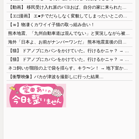
【動画】 移民受け入れ派のパヨおば、自分の家に来られたら全力で拒否るｗｗｗｗｗｗｗｗｗｗｗｗ
【エ□漫画】 エ●チでだらしなく変貌してしまったいとこのお姉ちゃんにチン○ン搾り取られちゃうショタ君…！
【ｗ】物凄くカワイイ子猫の取っ組み合い！
熊本地震、「九州自動車道は混んでない」と実況しながら被災地へ向かう有名アナなどに批判殺到 全国紙記者「最新の状況をいち早く伝えることは報道機関としての責務」「情報を取り上げることには大きな意義がある」
海外「日本よ、お前がナンバーワンだ」 熊本地震直後の日本の対応のスピードに世界が衝撃
【猫】 ドアノブにカバンをかけていた。行けるかニャ？ → 猫はこうなります…
【猫】 ドアノブにカバンをかけていた。行けるかニャ？ → 猫はこうなります…
ネコ飼いが階段の上で袋を揺らす。キラ〜ン！ → 地下室からヤツが現れる…
【衝撃映像】バカが津波を撮影しに行った結果…