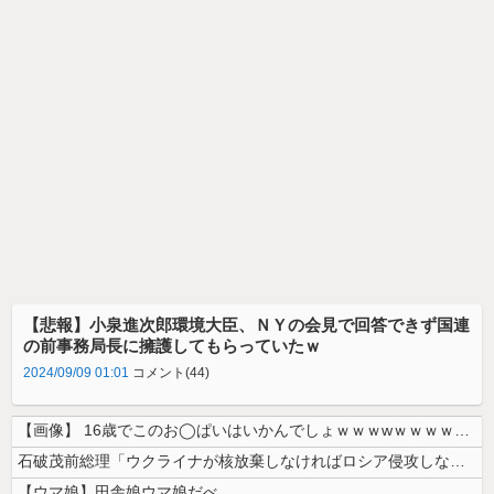
【悲報】小泉進次郎環境大臣、ＮＹの会見で回答できず国連
の前事務局長に擁護してもらっていたｗ
2024/09/09 01:01
コメント(44)
【画像】 16歳でこのお◯ぱいはいかんでしょｗｗｗwｗｗｗｗｗｗｗｗ❤
石破茂前総理「ウクライナが核放棄しなければロシア侵攻しなかった」！
【ウマ娘】田舎娘ウマ娘だべ…