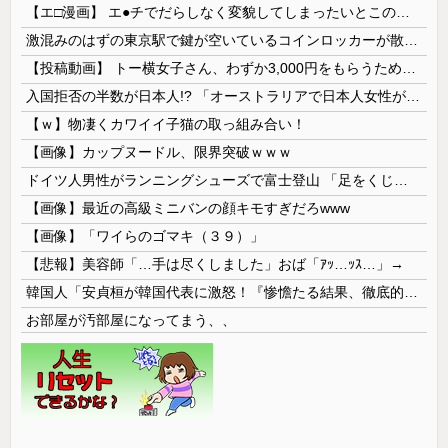
【エ□漫画】 エ●チでだらしなく変貌してしまったいとこのお姉ちゃんにチン○ン搾り取られちゃうショタ君…！
激混みのはずの東京駅で鍵が空いているコインロッカーが散見、「ラッキー」と思って中を確認してみると……
【投稿動画】 トー横女子さん、わずか3,000円をもらうために大人のチ●ポをしゃぶってしまう…
入国拒否の半数が日本人!? 「オーストラリアで日本人女性が売春」
【ｗ】物凄くカワイイ子猫の取っ組み合い！
【画像】カップヌードル、限界突破ｗｗｗ
ドイツ人男性がランニングシューズで富士登山 「足をくじいて動けない」
【画像】最近の高級ミニバンの顔キモすぎだろwww
【画像】「ワイらのゴマキ（３９）」
【悲報】美容師「…手は尽くしました」おば「ｱｯ…ｯｽ…」→
韓国人「安貞桓が韓国代表に激怒！『惨憺たる結果、徹底的な刷新が必要だ』と監督や協会を痛烈批判」
お部屋が汚部屋になってまう、、