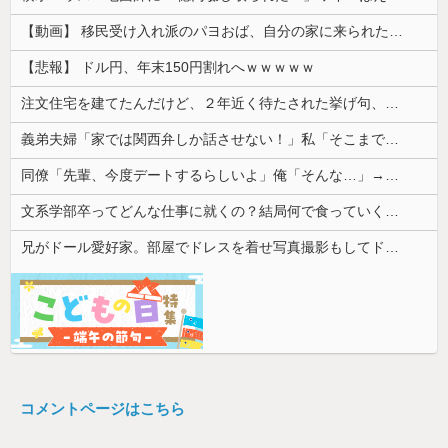
【動画】 移民受け入れ派のパヨおば、自分の家に来られたら全力で拒否るｗｗｗｗｗｗｗｗｗｗｗｗ
【悲報】 ドル円、年末150円割れへｗｗｗｗｗ
注文住宅を建てたんだけど、２年近く待たされた挙げ句、追加費用1400万請求された。流石におかしいよね？
義弟夫婦「家では関西弁しか話させない！」私「そこまで徹底するの？」→その教育方針が思わぬ結果を招いて…
同僚「先輩、今度デートするらしいよ」俺「そんな…」→密かに想い続けていた相手の話を聞いて落ち込んで…
文系学部卒ってどんな仕事に就くの？結局何で食っていくかわからないんだけど...
兄がドール愛好家。部屋でドレスを着せ写真撮影もしてドン引きした
コメントページはこちら