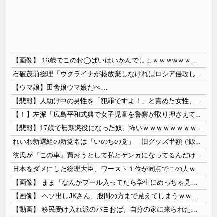
【画像】 16歳でこのお◯ぱいはいかんでしょｗｗｗwｗｗｗｗｗｗｗｗ❤
石破茂前総理「ウクライナが核放棄しなければロシア侵攻しなかった」！
【ウマ娘】田舎娘ウマ娘だべ…
【悲報】人助け中の男性を「犯罪ですよ！」と責めた女性、警察が来た瞬間逃げる
【！】左派「広島平和式典で女子児童を警察が取り押さえて無理矢理、排除しました！」 → ネット特定班「女児？全学連のプロ活動家では？」
【悲報】17歳で無期懲役になった奴、怖いｗｗｗｗｗｗｗｗｗｗｗｗｗｗｗｗｗｗｗｗｗｗｗｗ
れいわ新選組の新党名は「いのちの党」 旧グッズ半額で販売 どうなる秘書給与疑惑
彼氏が『この車』買おうとして私とケンカになってるんだけどｗｗｗｗｗｗ
日本をダメにした総理大臣、ワースト１位が同点でこの人ｗｗｗｗｗｗ
【画像】 まま「なんかプール入ってたら学生にめっちゃ見られたw」
【画像】 ヘソ出しJKさん、股間の方まで見えてしまうｗｗｗｗｗｗｗｗｗ
【動画】 移民受け入れ派のパヨおば、自分の家に来られたら全力で拒否るｗｗｗｗｗｗｗｗｗｗｗｗ