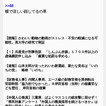
>>48
横で涼しい顔してるの草
【朗報】かわいい動物の動画がストレス・不安の軽減になる可
能性。英大学の研究で実証
【！】共産党が刑事告訴 「しんぶん赤旗」１７００件以上の
虚偽購読申し込み 「厳重な処罰を求める」
【速報】山本太郎が去ったれいわ新選組、新たな党名は「いの
ちの党」 略称「いのち」
【財務省人事】内閣人事局、エース級の財務官僚を異例転出
官邸幹部「協力的でなかった」※岸田首相（当時）の秘書官な
どを歴任 、岸田首相の後輩
【外国人公務員】三重県、ぱよくマスコミの総攻撃に屈せず！
「県民対象アンケート『外国人の職員採用を続けるべきか』は