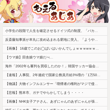
小学生の段階で人生を確定させるドイツ式の制度、「バカを振い落せるから合理的だ」と自惚れていた結果……
反斎藤知事派が本丸に攻め込まれる窮地に突入、「ようやく反撃のターンやね」と手際の良さに感心する人が続出中
【画像】 16歳でこのお◯ぱいはいかんでしょｗｗｗwｗｗｗｗｗｗｗｗ❤
【ウマ娘】田舎娘ウマ娘だべ…
海外「2002年も審判を買収したのか！」韓国サッカー協会による国際試合の審判買収が発覚し大騒ぎ！【海外の反応】
【速報】人事院、2年連続で国家公務員月給3%増の「1万5056円」引き上げ勧告 2年で6%超え
【物議】大物インフルエンサー「喫煙者の権利がマジで侵害されてる。いくら税金払ってるんだ」
【悲報】熊本市、ガチでやらかしてしまう・・・・
【画像】NHK女子アナさん、あずにゃんのあずにゃんが張ってしまう