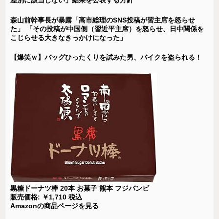
差別に該当しない」結果を公表する方針
森山前幹事長が暴露「高市総理のSNS投稿が習主席を怒らせ
た」 「その投稿が中国側（習近平主席）を怒らせ、日中関係を
こじらせる大きなきっかけになった」
【爆笑ｗ】バッグひったくりを試みた男、バイクを盗られる！
黒糖ドーナツ棒 20本 お菓子 熊本 フジバンビ
販売価格: ￥1,710 税込
Amazonの商品ページを見る