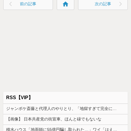
home
前の記事
次の記事
RSS【VIP】
ジャンポケ斎藤と代理人のやりとり、「地獄すぎて完全にコントになってる……」と衝撃を受ける人が続出中
【画像】 日本共産党の街宣車、ほんと碌でもないな
積水ハウス「地面師に55億円騙し取られた…」ワイ「はえーかわいそう…会社滅茶苦茶やろなぁ」