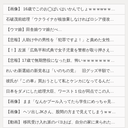
【画像】 16歳でこのお◯ぱいはいかんでしょｗｗｗwｗｗｗｗｗｗｗｗ❤
石破茂前総理「ウクライナが核放棄しなければロシア侵攻しなかった」！
【ウマ娘】田舎娘ウマ娘だべ…
【悲報】人助け中の男性を「犯罪ですよ！」と責めた女性、警察が来た瞬間逃げる
【！】左派「広島平和式典で女子児童を警察が取り押さえて無理矢理、排除しました！」 → ネット特定班「女児？全学連のプロ活動家では？」
【悲報】17歳で無期懲役になった奴、怖いｗｗｗｗｗｗｗｗｗｗｗｗｗｗｗｗｗｗｗｗｗｗｗｗ
れいわ新選組の新党名は「いのちの党」 旧グッズ半額で販売 どうなる秘書給与疑惑
彼氏が『この車』買おうとして私とケンカになってるんだけどｗｗｗｗｗｗ
日本をダメにした総理大臣、ワースト１位が同点でこの人ｗｗｗｗｗｗ
【画像】 まま「なんかプール入ってたら学生にめっちゃ見られたw」
【画像】 ヘソ出しJKさん、股間の方まで見えてしまうｗｗｗｗｗｗｗｗｗ
【動画】 移民受け入れ派のパヨおば、自分の家に来られたら全力で拒否るｗｗｗｗｗｗｗｗｗｗｗｗ