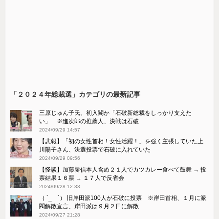
「２０２４年総裁選」カテゴリの最新記事
三原じゅん子氏、初入閣か「石破新総裁をしっかり支えた
い」 ※進次郎の推薦人、決戦は石破
2024/09/29 14:57
【悲報】「初の女性首相！女性活躍！」を強く主張していた上
川陽子さん、決選投票で石破に入れていた
2024/09/29 09:56
【怪談】加藤勝信本人含め２１人でカツカレー食べて鼓舞 → 投
票結果１６票 → １７人で反省会
2024/09/28 12:33
（ ´_ゝ`） 旧岸田派100人が石破に投票 ※岸田首相、１月に派
閥解散宣言、岸田派は９月２日に解散
2024/09/27 21:28