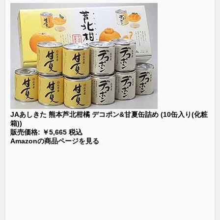
JAあしきた 熊本芦北柑橘 デコポン&甘夏缶詰め (10缶入り(化粧
箱))
販売価格: ￥5,665 税込
Amazonの商品ページを見る