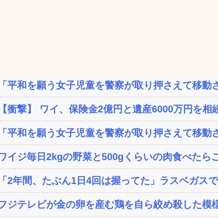
「平和を願う女子児童を警察が取り押さえて移動さ
【衝撃】 ワイ、保険金2億円と遺産6000万円を相続
「平和を願う女子児童を警察が取り押さえて移動さ
ワイジ毎日2kgの野菜と500gくらいの肉食べたら
「2年間、たぶん1日4回は握ってた」ラスベガスで買っ
フジテレビが金の卵を産む鶏を自ら絞め殺した模様