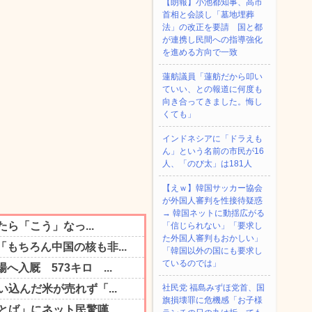
【朗報】小池都知事、高市
首相と会談し「墓地埋葬
法」の改正を要請 国と都
が連携し民間への指導強化
を進める方向で一致
蓮舫議員「蓮舫だから叩い
ていい、との報道に何度も
向き合ってきました。悔し
くても」
インドネシアに「ドラえも
ん」という名前の市民が16
人、「のび太」は181人
【えｗ】韓国サッカー協会
が外国人審判を性接待疑惑
→ 韓国ネットに動揺広がる
「信じられない」「要求し
た外国人審判もおかしい」
「韓国以外の国にも要求し
ているのでは」
社民党 福島みずほ党首、国
旗損壊罪に危機感「お子様