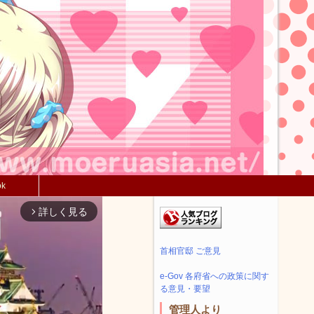
ok
詳しく見る
arrow_forward_ios
首相官邸 ご意見
e-Gov 各府省への政策に関す
る意見・要望
管理人より