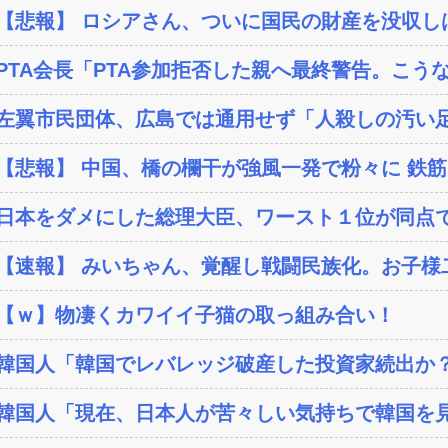
【悲報】 ロシアさん、ついに国民の財産を没収し
PTA会長「PTA参加拒否した親へ最終警告。こう
左翼市民団体、広島では通用せず「人殺しの汚い足
【悲報】 中国、橋の欄干が強風一発で粉々に 鉄筋ゼ
日本をダメにした総理大臣、ワースト１位が同点
【速報】 みいちゃん、覚醒し戦闘民族化。お子様二
【ｗ】物凄くカワイイ子猫の取っ組み合い！
韓国人「韓国でレバレッジ破産した投資家続出か？‥損
韓国人「現在、日本人が苦々しい気持ちで韓国を見