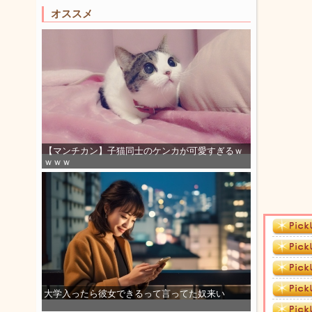
オススメ
【マンチカン】子猫同士のケンカが可愛すぎるｗ
ｗｗｗ
大学入ったら彼女できるって言ってた奴来い