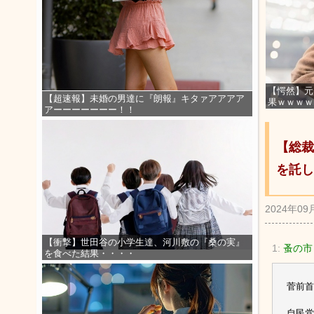
【愕然】元
【超速報】未婚の男達に『朗報』キタァアアアア
果ｗｗｗｗ
アーーーーーーー！！
【総裁
を託し
2024年09
【衝撃】世田谷の小学生達、河川敷の『桑の実』
1:
蚤の市
を食べた結果・・・・
菅前首
自民党