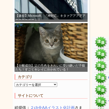
【速報】Microsoft、『神対応』キタァアアアアア
ーーーーーー！！
【分離成功】父の毛色をきれいに受け継いだ子猫
たち！すごくキレイに分かれている！
カテゴリ
サイトについて
絵提供：
２ch全AAイラスト化計画
さま