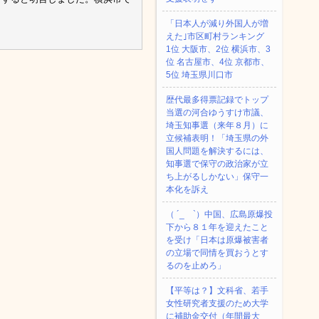
「日本人が減り外国人が増
えた｣市区町村ランキング
1位 大阪市、2位 横浜市、3
位 名古屋市、4位 京都市、
5位 埼玉県川口市
歴代最多得票記録でトップ
当選の河合ゆうすけ市議、
埼玉知事選（来年８月）に
立候補表明！「埼玉県の外
国人問題を解決するには、
知事選で保守の政治家が立
ち上がるしかない」保守一
本化を訴え
（ ´_ゝ`）中国、広島原爆投
下から８１年を迎えたこと
を受け「日本は原爆被害者
の立場で同情を買おうとす
るのを止めろ」
【平等は？】文科省、若手
女性研究者支援のため大学
に補助金交付（年間最大