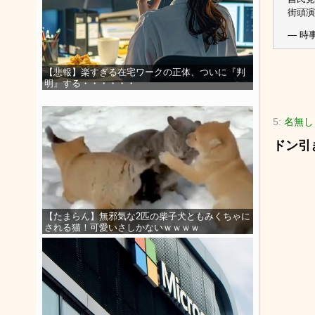
街頭演
— 時
【悲報】楽すぎる在宅ワークの正体、ついに『判
明』する・・・・・・
5:
名無し
ドン引
【たまらん】無邪気な2匹の柴子犬ともみくちゃに
される猫！可愛いさしかないｗｗｗｗ