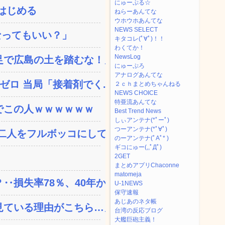
にゅーぷる☆
はじめる
ねらーあんてな
ウホウホあんてな
NEWS SELECT
なってもいい？」
キタコレ(ﾟ∀ﾟ)！！
わくてか！
NewsLog
で広島の土を踏むな！」→...
にゅーぷろ
アナログあんてな
ロ 当局「接着剤でく...
２ｃｈまとめちゃんねる
NEWS CHOICE
特亜流あんてな
でこの人ｗｗｗｗｗｗ
Best Trend News
しぃアンテナ(*ﾟーﾟ)
つーアンテナ(*ﾟ∀ﾟ)
人をフルボッコにしてし...
のーアンテナ(ﾟAﾟ* )
ギコにゅー(,,ﾟДﾟ)
2GET
まとめアプリChaconne
matomeja
失率78％、40年か...
U-1NEWS
保守速報
あじあのネタ帳
ている理由がこちら…」→...
台湾の反応ブログ
大艦巨砲主義！