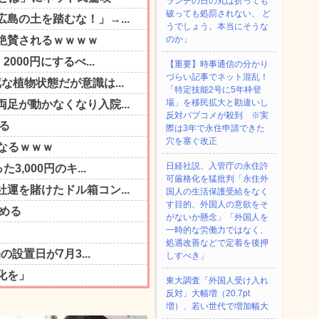
ランチの日の丸は折っても
破っても処罰されない、 ど
うでしょう。本当にそうな
のか」
【重要】時事通信の分かり
づらい記事でネット混乱！
「特定技能2号に5年枠登
場」を移民拡大と勘違いし
反対パブコメが殺到 ※実
際は3年で永住申請できた
穴を塞ぐ改正
日経社説、入管庁の永住許
可厳格化を猛批判「永住外
国人の生活保護受給をなく
す目的、外国人の意欲をそ
がないか懸念」「外国人を
一時的な労働力ではなく、
処遇改善などで定着を後押
しすべき」
東大調査「外国人受け入れ
反対」大幅増（20.7pt
増）、若い世代で増加幅大