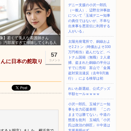
デニー支援の小沢一郎氏
（一般人）、辺野古沖事故
について「玉城デニー知事
の責任ではないが、不幸な
出来事を悪宣伝に利用する
人がいる」
像】若くて美人な看護師さん
太陽光発電所で、銅線およ
3）汚部屋すぎて掃除してくれる人
そ2.2トン（時価およそ330
集ｗｗｗ
万円相当）盗んだなど、ベ
57
トナム国籍（無職）２人逮
さんに日本の舵取り
コメント
捕、盗まれた銅線の半分は
すでに売却 富山で「金属
盗対策法違反（去年9月施
行）」による検挙は初
れいわ新選組、公式グッズ
半額セールｗｗｗｗ
小沢一郎氏、玉城デニー知
事を全力応援表明 「この
ままでは勝てない」中道の
態度を批判 玉城氏「小沢
氏は政治の師匠」※中道は
持すると明言しました。横浜市で
支援表明せず