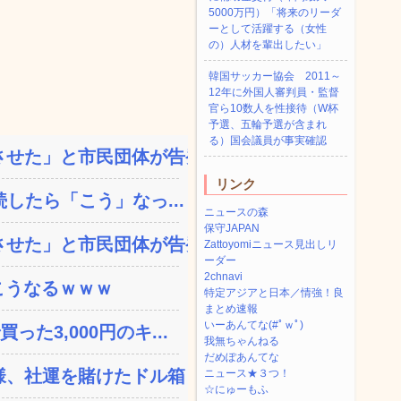
5000万円）「将来のリーダ
ーとして活躍する（女性
の）人材を輩出したい」
韓国サッカー協会 2011～
12年に外国人審判員・監督
官ら10数人を性接待（W杯
予選、五輪予選が含まれ
る）国会議員が事実確認
せた」と市民団体が告発、...
リンク
したら「こう」なっ...
ニュースの森
保守JAPAN
せた」と市民団体が告発、...
Zattoyomiニュース見出しリ
ーダー
2chnavi
こうなるｗｗｗ
特定アジアと日本／情強！良
まとめ速報
いーあんてな(#ﾟｗﾟ)
た3,000円のキ...
我無ちゃんねる
だめぽあんてな
、社運を賭けたドル箱コン...
ニュース★３つ！
☆にゅーもふ