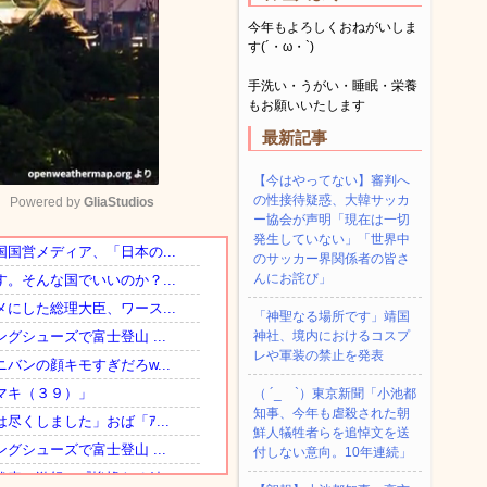
今年もよろしくおねがいしま
す(´・ω・`)
手洗い・うがい・睡眠・栄養
もお願いいたします
最新記事
【今はやってない】審判へ
の性接待疑惑、大韓サッカ
Powered by 
GliaStudios
ー協会が声明「現在は一切
発生していない」「世界中
のサッカー界関係者の皆さ
Mute
んにお詫び」
「神聖なる場所です」靖国
神社、境内におけるコスプ
レや軍装の禁止を発表
（ ´_ゝ`）東京新聞「小池都
知事、今年も虐殺された朝
鮮人犠牲者らを追悼文を送
付しない意向。10年連続」