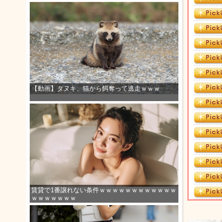
【動画】タヌキ、猫から餌奪って逃走ｗｗｗ
賃貸で1番譲れない条件ｗｗｗｗｗｗｗｗｗｗｗｗ
ｗｗｗｗｗｗｗ