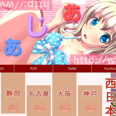
紹介
RSS
Twitter
Facebo