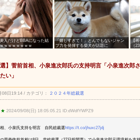
美人だけどBBAになった結
「嬉しすぎて！」とんでもないジャン
【画
ｗｗｗｗｗｗｗｗ
プ力を発揮する柴犬が話題に
（2
を募
選】菅前首相、小泉進次郎氏の支持明言「小泉進次郎
たい」
月08日19:14 / カテゴリ：
２０２４年総裁選
 ★
2024/09/08(日) 18:05:05.21 ID:dWdfYWPZ9
相、小泉氏支持を明言 自民総裁選
https://t.co/jhuxc27jdj
の菅義偉前首相は8日、党総裁選（27日投開票）で小泉進次郎元環境相を支