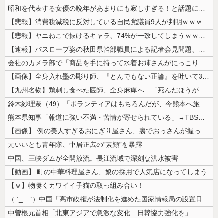
昭和を代表する女優の晩年があまりにも寂しすぎる！と話題に、自身の子供を...
【悲報】消費税減税に反対している自民党議員9人が判明ｗｗｗｗｗｗ
【悲報】ヤニねこで抜けるキャラ、74%が一致してしまうｗｗｗｗｗ
【速報】バスローブ姿の秋田県幹部職員による記者会見問題、ラブホテルから...
会社のカメラ部で「商品を手に持って水着お姉さんがにっこり」を撮影、だが...
【画像】全身入れ墨の彫り師、『とんでもない正論』を吐いて30万再生され...
【九州名物】鶏刺し食べた医師、全身麻痺へ…「死んだほうが良かったと思っ...
鈴木紗理奈（49）「ボランティアはもちろんだが、今熊本へ旅行に行くこと...
熊本県知事「報道に強い不満・苦情が寄せられている」→TBSの報道特集が...
【画像】 例の美人すぎるおにぎり屋さん、裏でおっさんが握っていたｗｗｗ...
元いいとも青年隊、中居正広の”素顔”を暴露
中国、三峡ダムが全開放流。長江流域で深刻な洪水被害
【動画】 町の中華料理屋さん、娘の採用で人気店になってしまう
【ｗ】物凄くカワイイ子猫の取っ組み合い！
（ ´_ゝ`）中国「高市政権が法制化を進めた国家情報局の設置日が7月3...
中曽根元首相「北東アジアで急激な変化 日韓協力強化を」