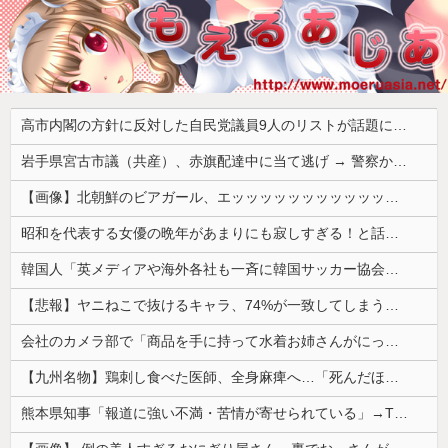
高市内閣の方針に反対した自民党議員9人のリストが話題に、「岩屋はどこへ行った？」との指摘もあるが……
岩手県宮古市議（共産）、赤旗配達中に当て逃げ → 警察から連絡が来て宮古署を訪れ事情聴取
【画像】北朝鮮のビアガール、エッッッッッッッッッッッッッッッッッ！
昭和を代表する女優の晩年があまりにも寂しすぎる！と話題に、自身の子供を餓死する寸前までネグレクトした挙句……
韓国人「英メディアや海外各社も一斉に韓国サッカー協会を巡る過去の不祥事を報道！」→「国際的な信用失墜の危機‥」
【悲報】ヤニねこで抜けるキャラ、74%が一致してしまうｗｗｗｗｗ
会社のカメラ部で「商品を手に持って水着お姉さんがにっこり」を撮影、だがお姉さんは素人アルバイトで親バレした結果……
【九州名物】鶏刺し食べた医師、全身麻痺へ…「死んだほうが良かったと思っていた」
熊本県知事「報道に強い不満・苦情が寄せられている」→TBSの報道特集がまさにそれな件