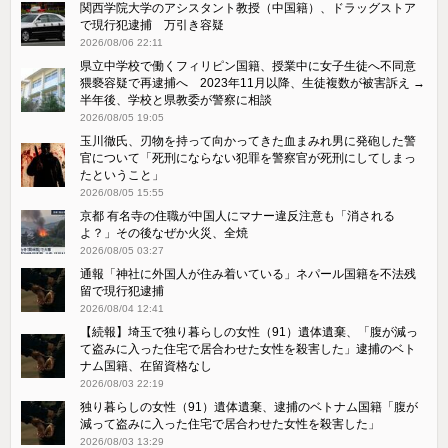
関西学院大学のアシスタント教授（中国籍）、ドラッグストア
で現行犯逮捕 万引き容疑
2026/08/06 22:11
県立中学校で働くフィリピン国籍、授業中に女子生徒へ不同意
猥褻容疑で再逮捕へ 2023年11月以降、生徒複数が被害訴え →
半年後、学校と県教委が警察に相談
2026/08/05 19:05
玉川徹氏、刃物を持って向かってきた血まみれ男に発砲した警
官について「死刑にならない犯罪を警察官が死刑にしてしまっ
たということ」
2026/08/05 15:55
京都 有名寺の住職が中国人にマナー違反注意も「消される
よ？」その後なぜか火災、全焼
2026/08/05 03:27
通報「神社に外国人が住み着いている」ネパール国籍を不法残
留で現行犯逮捕
2026/08/04 12:41
【続報】埼玉で独り暮らしの女性（91）遺体遺棄、「腹が減っ
て盗みに入った住宅で居合わせた女性を殺害した」逮捕のベト
ナム国籍、在留資格なし
2026/08/03 22:19
独り暮らしの女性（91）遺体遺棄、逮捕のベトナム国籍「腹が
減って盗みに入った住宅で居合わせた女性を殺害した」
2026/08/03 13:29