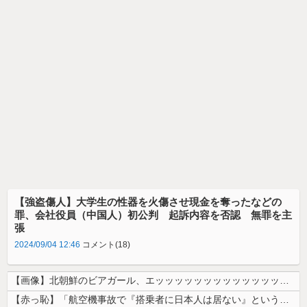
【強盗傷人】大学生の性器を火傷させ現金を奪ったなどの
罪、会社役員（中国人）初公判 起訴内容を否認 無罪を主
張
2024/09/04 12:46
コメント(18)
【画像】北朝鮮のビアガール、エッッッッッッッッッッッッッッッッッ！
【赤っ恥】「航空機事故で『搭乗者に日本人は居ない』という発表は嫌い。人...