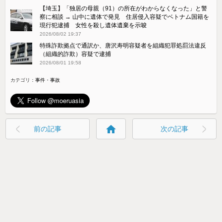
【埼玉】「独居の母親（91）の所在がわからなくなった」と警
察に相談 → 山中に遺体で発見 住居侵入容疑でベトナム国籍を
現行犯逮捕 女性を殺し遺体遺棄を示唆
2026/08/02 19:37
特殊詐欺拠点で通訳か、唐沢寿明容疑者を組織犯罪処罰法違反
（組織的詐欺）容疑で逮捕
2026/08/01 19:58
カテゴリ：
事件・事故
home
前の記事
次の記事