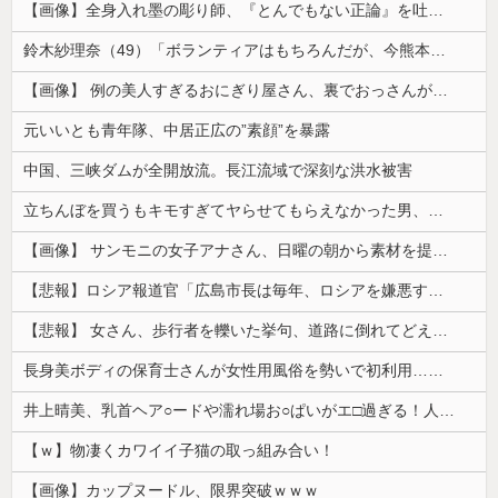
【画像】全身入れ墨の彫り師、『とんでもない正論』を吐いて30万再生されてしまうｗｗｗｗｗｗｗ
鈴木紗理奈（49）「ボランティアはもちろんだが、今熊本へ旅行に行くことも支援になる」
【画像】 例の美人すぎるおにぎり屋さん、裏でおっさんが握っていたｗｗｗｗｗｗｗｗｗｗｗｗｗｗｗｗｗ
元いいとも青年隊、中居正広の”素顔”を暴露
中国、三峡ダムが全開放流。長江流域で深刻な洪水被害
立ちんぼを買うもキモすぎてヤらせてもらえなかった男、代わりの足コキでまさかの大量身寸米青ｗｗｗ
【画像】 サンモニの女子アナさん、日曜の朝から素材を提供してしまう
【悲報】ロシア報道官「広島市長は毎年、ロシアを嫌悪する『偽りの呪文』を繰り返し、日本人をゾンビ化させている」と主張
【悲報】 女さん、歩行者を轢いた挙句、道路に倒れてどえらいことになってしまうw w w w w w w
長身美ボディの保育士さんが女性用風俗を勢いで初利用…子供に絶対見せられないメスの顔でイキまくり。
井上晴美、乳首ヘア○ードや濡れ場お○ぱいがエ□過ぎる！人生最後のラスト写真集、最高！！
【ｗ】物凄くカワイイ子猫の取っ組み合い！
【画像】カップヌードル、限界突破ｗｗｗ