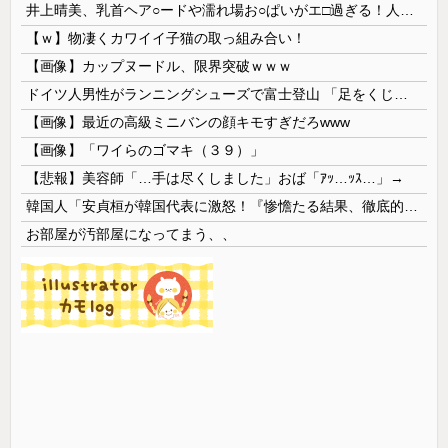
井上晴美、乳首ヘア○ードや濡れ場お○ぱいがエ□過ぎる！人生最後のラスト写真集、最高！！
【ｗ】物凄くカワイイ子猫の取っ組み合い！
【画像】カップヌードル、限界突破ｗｗｗ
ドイツ人男性がランニングシューズで富士登山 「足をくじいて動けない」
【画像】最近の高級ミニバンの顔キモすぎだろwww
【画像】「ワイらのゴマキ（３９）」
【悲報】美容師「…手は尽くしました」おば「ｱｯ…ｯｽ…」→
韓国人「安貞桓が韓国代表に激怒！『惨憺たる結果、徹底的な刷新が必要だ』と監督や協会を痛烈批判」
お部屋が汚部屋になってまう、、