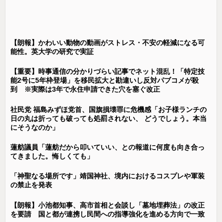
【朗報】かわいい動物の動画がストレス・不安の軽減になる可
能性。英大学の研究で実証
【重要】時事通信の分かりづらい記事でネット混乱！「特定技
能2号に5年枠登場」を移民拡大と勘違いし反対パブコメが殺
到 ※実際は3年で永住申請できた穴を塞ぐ改正
社民党 福島みずほ党首、国旗損壊罪に危機感「お子様ランチの
日の丸は折っても破っても処罰されない、 どうでしょう。本当
にそうなのか」
蓮舫議員「蓮舫だから叩いていい、との報道に何度も向き合っ
てきました。悔しくても」
「神聖なる場所です」靖国神社、境内におけるコスプレや軍装
の禁止を発表
【朗報】小池都知事、高市首相と会談し「墓地埋葬法」の改正
を要請 国と都が連携し民間への指導強化を進める方向で一致