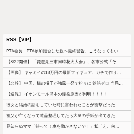
RSS【VIP】
PTA会長「PTA参加拒否した親へ最終警告。こうなってもいい？」
【8/22開催】 「琵琶湖三市同時花火大会」、各市公式「そんな花火大会は存在しない」→ 高価チケットを購入した人達がSNS阿鼻叫喚
【画像】 キャミイの18万円の最新フィギュア、ガチで作り込みがエグすぎる
【悲報】 中国、橋の欄干が強風一発で粉々に 鉄筋ゼロ 当局「接着剤でくっつけただけ」「正常で、品質問題はない」
【速報】 イオンモール熊本の爆発原因が判明！！！！
彼女と結婚の話をしていた時に言われたことが衝撃だった
祖父が亡くなって遺品整理してたら大量の手紙が出てきた。全部同じ女性で祖父と恋愛関係だったっぽい
見知らぬママ「待って！車を動かさないで！」私「え、何があったの！？」→慌てて降りると園長先生が激怒していて…