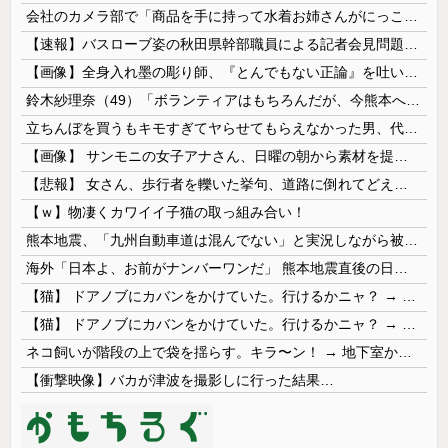
会社のカメラ部で「商品を手に持って水着お姉さんがにっこり」を撮影、だがお姉さんは素人アルバイトで親バレした結果……
【速報】バスローブ姿の秋田県幹部職員による記者会見問題、ラブホテルからの参加だと特定「体調が優れなかったため...」とは何だったのか
【画像】全身入れ墨の彫り師、『とんでもない正論』を吐いて30万再生されてしまうｗｗｗｗｗｗｗ
鈴木紗理奈（49）「ボランティアはもちろんだが、今熊本へ旅行に行くことも支援になる」
立ちんぼを買うもキモすぎてヤらせてもらえなかった男、代わりの足コキでまさかの大量身寸米青ｗｗｗ
【画像】 サンモニの女子アナさん、日曜の朝から素材を提供してしまう
【悲報】 女さん、歩行者を轢いた挙句、道路に倒れてどえらいことになってしまうw w w w w w w
【ｗ】物凄くカワイイ子猫の取っ組み合い！
熊本地震、「九州自動車道は混んでない」と実況しながら被災地へ向かう有名アナなどに批判殺到 全国紙記者「最新の状況をいち早く伝えることは報道機関としての責務」「情報を取り上げることには大きな意義がある」
海外「日本よ、お前がナンバーワンだ」 熊本地震直後の日本の対応のスピードに世界が衝撃
【猫】 ドアノブにカバンをかけていた。行けるかニャ？ → 猫はこうなります…
【猫】 ドアノブにカバンをかけていた。行けるかニャ？ → 猫はこうなります…
ネコ飼いが階段の上で袋を揺らす。キラ〜ン！ → 地下室からヤツが現れる…
【衝撃映像】バカが津波を撮影しに行った結果…