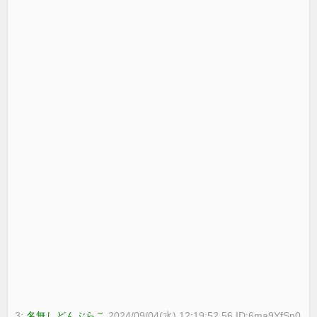
3:
名無しどんぶらこ
2024/09/04(水) 12:19:52.56 ID:6ma9YfSn0