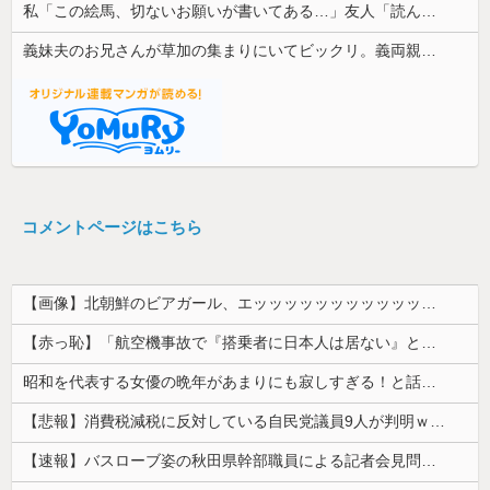
私「この絵馬、切ないお願いが書いてある…」友人「読んでみて」→有名神社で見つけた願い事の内容に、思わず神様も困るだろうと思ってしまい…
義妹夫のお兄さんが草加の集まりにいてビックリ。義両親は新興宗教大嫌いな人たちなのに...
コメントページはこちら
【画像】北朝鮮のビアガール、エッッッッッッッッッッッッッッッッッ！
【赤っ恥】「航空機事故で『搭乗者に日本人は居ない』という発表は嫌い。人間として同じ価値だと思う」→ツッコミ殺到も「自分が気に入らないと思った」と...
昭和を代表する女優の晩年があまりにも寂しすぎる！と話題に、自身の子供を餓死する寸前までネグレクトした挙句……
【悲報】消費税減税に反対している自民党議員9人が判明ｗｗｗｗｗｗ
【速報】バスローブ姿の秋田県幹部職員による記者会見問題、ラブホテルからの参加だと特定「体調が優れなかったため...」とは何だったのか