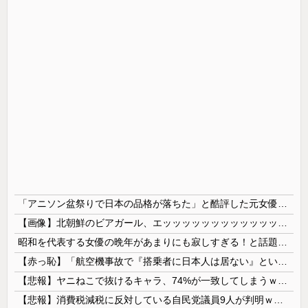
「アニソン盆祭りで日本の品格が落ちた」と酷評した元女優、「あんたが品格を語るのかよ！」と総ツッコミを食らってしまい……
【画像】北朝鮮のビアガール、エッッッッッッッッッッッッッッッッッ！
昭和を代表する女優の晩年があまりにも寂しすぎる！と話題に、自身の子供を餓死する寸前までネグレクトした挙句……
【赤っ恥】「航空機事故で『搭乗者に日本人は居ない』という発表は嫌い。人間として同じ価値だと思う」→ツッコミ殺到も「自分が気に入らないと思った」と...
【悲報】ヤニねこで抜けるキャラ、74%が一致してしまうｗｗｗｗｗ
【悲報】消費税減税に反対している自民党議員9人が判明ｗｗｗｗｗｗ