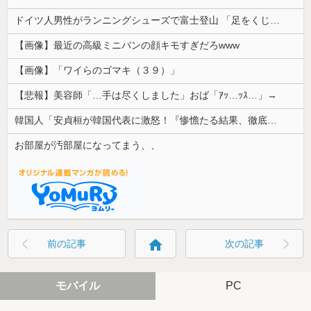
ドイツ人男性がランニングシューズで富士登山 「足をくじいて動けない」
【画像】最近の高級ミニバンの顔キモすぎだろwww
【画像】「ワイらのゴマキ（３９）」
【悲報】美容師「…手は尽くしました」おば「ｱｯ…ｯｽ…」→
韓国人「安貞桓が韓国代表に激怒！『惨憺たる結果、徹底的な刷新が必要だ』と監督や協会を痛烈批判」
お部屋が汚部屋になってまう、、
home
前の記事
次の記事
モバイル
PC