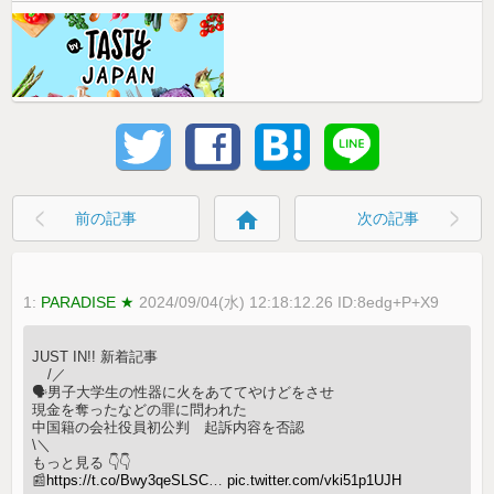
home
前の記事
次の記事
1:
PARADISE ★
2024/09/04(水) 12:18:12.26 ID:8edg+P+X9
JUST IN!! 新着記事
⠀ /／
🗣男子大学生の性器に火をあててやけどをさせ
現金を奪ったなどの罪に問われた
中国籍の会社役員初公判 起訴内容を否認
\＼
もっと見る 👇👇
📰
https://t.co/Bwy3qeSLSC
…
pic.twitter.com/vki51p1UJH