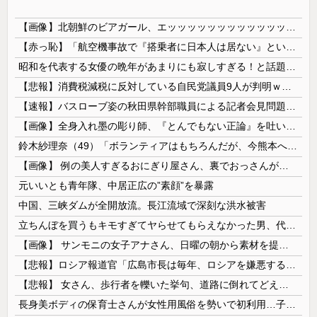
【画像】北朝鮮のビアガール、エッッッッッッッッッッッッッッッッッ！
【赤っ恥】「航空機事故で『搭乗者に日本人は居ない』という発表は嫌い。人間として同じ価値だと思う」→ツッコミ殺到も「自分が気に入らないと思った」と...
昭和を代表する女優の晩年があまりにも寂しすぎる！と話題に、自身の子供を餓死する寸前までネグレクトした挙句……
【悲報】消費税減税に反対している自民党議員9人が判明ｗｗｗｗｗｗ
【速報】バスローブ姿の秋田県幹部職員による記者会見問題、ラブホテルからの参加だと特定「体調が優れなかったため...」とは何だったのか
【画像】全身入れ墨の彫り師、『とんでもない正論』を吐いて30万再生されてしまうｗｗｗｗｗｗｗ
鈴木紗理奈（49）「ボランティアはもちろんだが、今熊本へ旅行に行くことも支援になる」
【画像】 例の美人すぎるおにぎり屋さん、裏でおっさんが握っていたｗｗｗｗｗｗｗｗｗｗｗｗｗｗｗｗｗ
元いいとも青年隊、中居正広の”素顔”を暴露
中国、三峡ダムが全開放流。長江流域で深刻な洪水被害
立ちんぼを買うもキモすぎてヤらせてもらえなかった男、代わりの足コキでまさかの大量身寸米青ｗｗｗ
【画像】 サンモニの女子アナさん、日曜の朝から素材を提供してしまう
【悲報】ロシア報道官「広島市長は毎年、ロシアを嫌悪する『偽りの呪文』を繰り返し、日本人をゾンビ化させている」と主張
【悲報】 女さん、歩行者を轢いた挙句、道路に倒れてどえらいことになってしまうw w w w w w w
長身美ボディの保育士さんが女性用風俗を勢いで初利用…子供に絶対見せられないメスの顔でイキまくり。