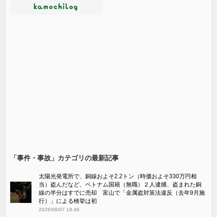
「事件・事故」カテゴリの最新記事
太陽光発電所で、銅線およそ2.2トン（時価およそ330万円相
当）盗んだなど、ベトナム国籍（無職）２人逮捕、盗まれた銅
線の半分はすでに売却 富山で「金属盗対策法違反（去年9月施
行）」による検挙は初
2026/08/07 19:46