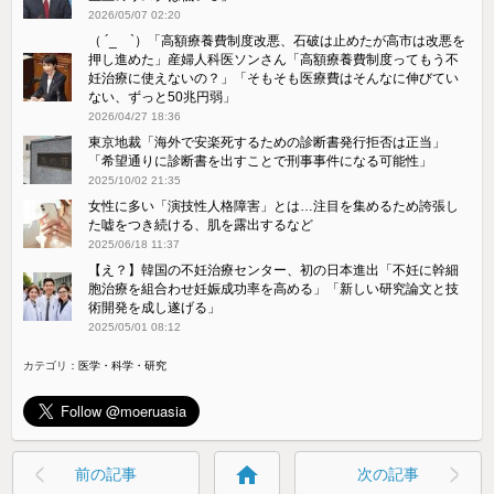
2026/05/07 02:20
（ ´_ゝ`）「高額療養費制度改悪、石破は止めたが高市は改悪を
押し進めた」産婦人科医ソンさん「高額療養費制度ってもう不
妊治療に使えないの？」「そもそも医療費はそんなに伸びてい
ない、ずっと50兆円弱」
2026/04/27 18:36
東京地裁「海外で安楽死するための診断書発行拒否は正当」
「希望通りに診断書を出すことで刑事事件になる可能性」
2025/10/02 21:35
女性に多い「演技性人格障害」とは…注目を集めるため誇張し
た嘘をつき続ける、肌を露出するなど
2025/06/18 11:37
【え？】韓国の不妊治療センター、初の日本進出「不妊に幹細
胞治療を組合わせ妊娠成功率を高める」「新しい研究論文と技
術開発を成し遂げる」
2025/05/01 08:12
カテゴリ：
医学・科学・研究
home
前の記事
次の記事