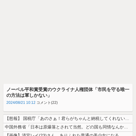
ノーベル平和賞受賞のウクライナ人権団体「市民を守る唯一
の方法は軍しかない」
2024/08/21 10:12
コメント(22)
【怒報】 国税庁「あのさぁ！君らがちゃんと納税してくれないとこうなっち...
中国外務省「日本は原爆落とされて当然。どの国も同情なんかしない」
【画像】清宮レイ(23)さん、ありふれた普通の美少女になる