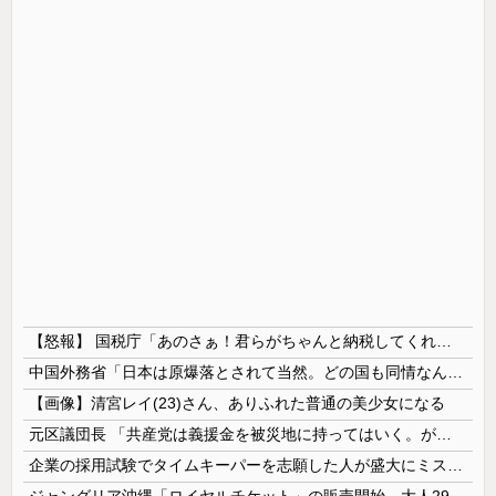
【怒報】 国税庁「あのさぁ！君らがちゃんと納税してくれないとこうなっちゃうけどどうする？！」←これw w w w w w w w
中国外務省「日本は原爆落とされて当然。どの国も同情なんかしない」
【画像】清宮レイ(23)さん、ありふれた普通の美少女になる
元区議団長 「共産党は義援金を被災地に持ってはいく。が、持って行った先で党の活動のために使う」 日本共産党「事実ではありません」
企業の採用試験でタイムキーパーを志願した人が盛大にミス、グループは険悪になりタイムアップとなったが……
ジャングリア沖縄「ロイヤルチケット」の販売開始、大人29,700円にｗｗｗｗｗｗｗｗｗ