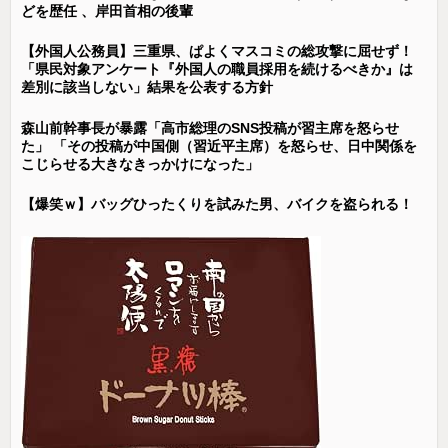
どを歴任 、岸田首相の後輩
【外国人公務員】三重県、ぱよくマスコミの総攻撃に屈せず！
「県民対象アンケート『外国人の職員採用を続けるべきか』は
差別に該当しない」結果を公表する方針
森山前幹事長が暴露「高市総理のSNS投稿が習主席を怒らせ
た」 「その投稿が中国側（習近平主席）を怒らせ、日中関係を
こじらせる大きなきっかけになった」
【爆笑ｗ】バッグひったくりを試みた男、バイクを盗られる！