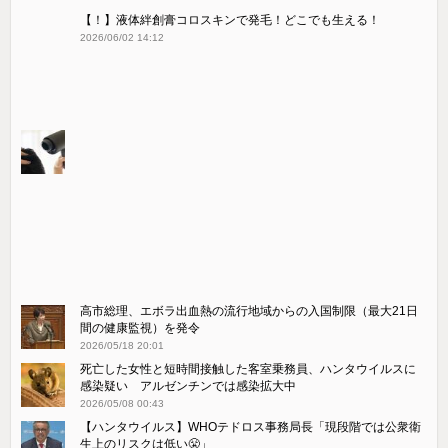
【！】液体絆創膏コロスキンで発毛！どこでも生える！
2026/06/02 14:12
高市総理、エボラ出血熱の流行地域からの入国制限（最大21日
間の健康監視）を発令
2026/05/18 20:01
死亡した女性と短時間接触した客室乗務員、ハンタウイルスに
感染疑い アルゼンチンでは感染拡大中
2026/05/08 00:43
【ハンタウイルス】WHOテドロス事務局長「現段階では公衆衛
生上のリスクは低い😤」