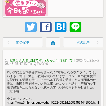
home
前の記事
次の記事
1:
名無しさん＠涙目です。(みかか) (３段) [ﾆﾀﾞ]
2024/08/21(水)
08:43:25.47 ID:Tx+Q2WOY0
ロシアによる軍事侵攻からまもなく2年半となるウクライナでは、
いまも、連日、激しい戦闘が続いています。ロシア軍の戦争犯罪
を記録する活動を行い、ノーベル平和賞を受賞した人権団体の代
表は「市民を守る唯一の方法は軍しかない」と話し、平和的な手
段で侵攻を止められない現状への苦しい胸の内を明かしました。
（以下略
全文はリンク先へ
https://www3.nhk.or.jp/news/html/20240821/k10014554441000.html