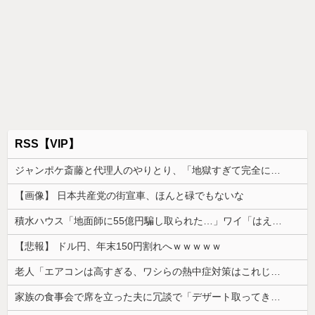
RSS【VIP】
ジャンポケ斎藤と代理人のやりとり、「地獄すぎて完全にコントになってる……」と衝撃を受ける人が続出中
【画像】 日本共産党の街宣車、ほんと碌でもないな
積水ハウス「地面師に55億円騙し取られた…」ワイ「はえーかわいそう…会社滅茶苦茶やろなぁ」
【悲報】 ドル円、年末150円割れへｗｗｗｗｗ
老人「エアコンは高すぎる、ワシらの熱中症対策はこれじゃよ」
家族の食事会で席を立った夫に冗談で「デザート取ってきてー(笑)」と話しかけたら、無言で手首を叩かれ落とされた