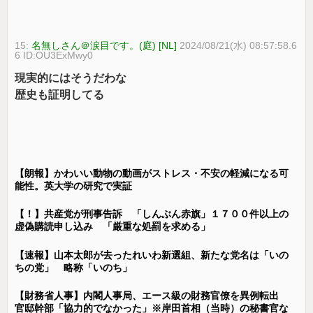
15:
名無しさん＠涙目です。(庭) [NL]
2024/08/21(水) 08:57:58.6
6 ID:OU3ExMwy0
現実的にはそうだわな
歴史も証明してる
【朗報】かわいい動物の動画がストレス・不安の軽減になる可
能性。英大学の研究で実証
【！】共産党が刑事告訴 「しんぶん赤旗」１７００件以上の
虚偽購読申し込み 「厳重な処罰を求める」
【速報】山本太郎が去ったれいわ新選組、新たな党名は「いの
ちの党」 略称「いのち」
【財務省人事】内閣人事局、エース級の財務官僚を異例転出
官邸幹部「協力的でなかった」※岸田首相（当時）の秘書官な