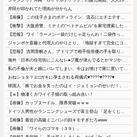
岸田が叩かれてた理由が分からん
【画像】 この佳子さまのボディライン、流石にエチエチすぎやろ！
【衝撃】 大阪府警、ミナミの“ベトナムビル”を家宅捜索した結果・・・・・・
【悲報】 ワイ「ラーメン一袋だけじゃ足らんわ！二袋作ったろ！」→結果ｗｗｗ
ジャンポケ斎藤と代理人のやりとり、「地獄すぎて完全にコントになってる……」と衝撃を受ける人が続出中
【悲報】 吉岡里帆さん、アドリブで相手役俳優の手を取りお○ぱいに押し当てる
海外「日本の住宅街にこんなレ●プ魔が潜んでるとかマジかよ…さすがHENTAIの国…」
私の不倫が夫と娘にバレてしまい、今はお情けで家に置いてもらっている状態です。行為を娘に見られていたなんて全く気付きませんでした。娘の「汚...
おねショタ？エ□ガキに孕まされる両儀式♥️????♥️????♥️
韓国人「株でお金を失ったのはイ・ジェミョンのせいだ！」として支持率が右肩下がりに……まあ、本当にその側面があるので救えないんですが
【ｗ】物凄くカワイイ子猫の取っ組み合い！
【画像】カップヌードル、限界突破ｗｗｗ
ドイツ人男性がランニングシューズで富士登山 「足をくじいて動けない」
【画像】最近の高級ミニバンの顔キモすぎだろwww
【画像】「ワイらのゴマキ（３９）」
【悲報】美容師「…手は尽くしました」おば「ｱｯ…ｯｽ…」→