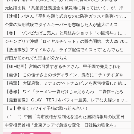
元区議団長 「共産党は義援金を被災地に持ってはいく。が、持って行った先...
【速報】パさん「平和を願う式典なのに防弾ガラスと防弾バッグSP」安倍元...
企業の採用試験でタイムキーパーを志願した人が盛大にミス、グループは険悪...
【🧟】「ゾンビたばこ売人」と肩組みショット「小園海斗」に注がれる“厳...
ジャングリア沖縄「ロイヤルチケット」の販売開始、大人29,700円にｗ...
【放送事故】アイドルさん、ライブ配信でミスって“とんでもないもの”を映...
岸田が叩かれてた理由が分からん
【GIF動画】宮城の可愛すぎるチアさん、甲子園で発見される
【画像】 この佳子さまのボディライン、流石にエチエチすぎやろ！
【衝撃】 大阪府警、ミナミの“ベトナムビル”を家宅捜索した結果・・・・...
【悲報】 ワイ「ラーメン一袋だけじゃ足らんわ！二袋作ったろ！」→結果ｗ...
【最新画像】 GLAY・TERU＆パフィー亜美、レアな夫婦ショットを公...
【ｗ】物凄くカワイイ子猫の取っ組み合い！
（ ´_ゝ`）中国「高市政権が法制化を進めた国家情報局の設置日が7月3...
中曽根元首相「北東アジアで急激な変化 日韓協力強化を」