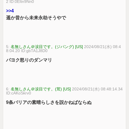
2 ID:0EItn9Nn0
>>4
遥か昔から未来永劫そうやで
5:
名無しさん＠涙目です。(ジパング) [US]
2024/08/21(水) 08:4
8:04.20 ID:gbTA1J8D0
パヨク怒りのダンマリ
6:
名無しさん＠涙目です。(茸) [US]
2024/08/21(水) 08:48:14.34
ID:cAKoSkrv0
9条バリアの素晴らしさを説かねばならぬ