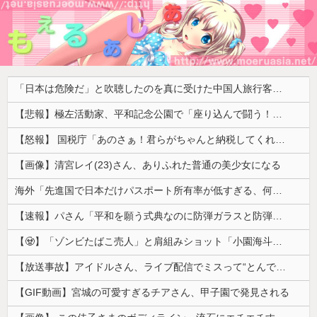
「日本は危険だ」と吹聴したのを真に受けた中国人旅行客、だが代替旅行先が日本ほど安全ではなかった結果……
【悲報】極左活動家、平和記念公園で「座り込んで闘う！」と意気込むも… → 警察に完全排除されてしまう ………
【怒報】 国税庁「あのさぁ！君らがちゃんと納税してくれないとこうなっちゃうけどどうする？！」←これw w w w w w w w
【画像】清宮レイ(23)さん、ありふれた普通の美少女になる
海外「先進国で日本だけパスポート所有率が低すぎる、何故なのか」
【速報】パさん「平和を願う式典なのに防弾ガラスと防弾バッグSP」安倍元首相の悲劇や石破前首相も同環境だったことは忘れる
【🧟】「ゾンビたばこ売人」と肩組みショット「小園海斗」に注がれる“厳しい視線” 「レギュラー剥奪も選択肢のひとつに」
【放送事故】アイドルさん、ライブ配信でミスって“とんでもないもの”を映してしまいネット騒然ｗｗｗ 【Pickup07092038】
【GIF動画】宮城の可愛すぎるチアさん、甲子園で発見される