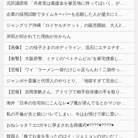
元区議団長 「共産党は義援金を被災地に持ってはいく。が、持って行った先で党の活動のために使う」 日本共産党「事実ではありません」
企業の採用試験でタイムキーパーを志願した人が盛大にミス、グループは険悪になりタイムアップとなったが……
ジャングリア沖縄「ロイヤルチケット」の販売開始、大人29,700円にｗｗｗｗｗｗｗｗｗ
岸田が叩かれてた理由が分からん
【画像】 この佳子さまのボディライン、流石にエチエチすぎやろ！
【衝撃】 大阪府警、ミナミの“ベトナムビル”を家宅捜索した結果・・・・・・
【悲報】 ワイ「ラーメン一袋だけじゃ足らんわ！二袋作ったろ！」→結果ｗｗｗ
ジャンポケ斎藤と代理人のやりとり、「地獄すぎて完全にコントになってる……」と衝撃を受ける人が続出中
【悲報】 吉岡里帆さん、アドリブで相手役俳優の手を取りお○ぱいに押し当てる
海外「日本の住宅街にこんなレ●プ魔が潜んでるとかマジかよ…さすがHENTAIの国…」
私の不倫が夫と娘にバレてしまい、今はお情けで家に置いてもらっている状態です。行為を娘に見られていたなんて全く気付きませんでした。娘の「汚...
おねショタ？エ□ガキに孕まされる両儀式♥️????♥️????♥️
韓国人「株でお金を失ったのはイ・ジェミョンのせいだ！」として支持率が右肩下がりに……まあ、本当にその側面があるので救えないんですが