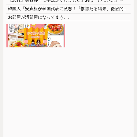
韓国人「安貞桓が韓国代表に激怒！『惨憺たる結果、徹底的な刷新が必要だ』と監督や協会を痛烈批判」
お部屋が汚部屋になってまう、、