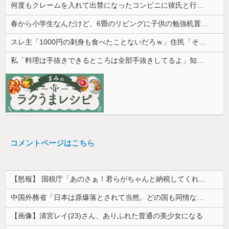
何度もクレームを入れて出禁になったコンビニに彼氏と行ったら店長に追い出された。こっちはお客様なのに有り得ない。
春から小学生なんだけど、6畳のリビングに子供の勉強机置くのって無理だよね
スレ主「1000円の刺身も食べたことないだろｗ」住民「それは違うぞ」→煽り投稿に対する反応が予想外すぎて…
私「料理は手抜きできるところは全部手抜きしてるよ」知人「それはダメでしょ」→勝手な説教にうんざりして…
コメントページはこちら
【怒報】 国税庁「あのさぁ！君らがちゃんと納税してくれないとこうなっちゃうけどどうする？！」←これw w w w w w w w
中国外務省「日本は原爆落とされて当然。どの国も同情なんかしない」
【画像】清宮レイ(23)さん、ありふれた普通の美少女になる