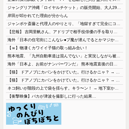
ジャングリア沖縄「ロイヤルチケット」の販売開始、大人29,700円にｗｗｗｗｗｗｗｗｗ
岸田が叩かれてた理由が分からん
ジャンポケ斎藤と代理人のやりとり、「地獄すぎて完全にコントになってる……」と衝撃を受ける人が続出中
【悲報】 吉岡里帆さん、アドリブで相手役俳優の手を取りお○ぱいに押し当てる
海外「日本の住宅街にこんなレ●プ魔が潜んでるとかマジかよ…さすがHENTAIの国…」
【ｗ】物凄くカワイイ子猫の取っ組み合い！
熊本地震、「九州自動車道は混んでない」と実況しながら被災地へ向かう有名アナなどに批判殺到 全国紙記者「最新の状況をいち早く伝えることは報道機関としての責務」「情報を取り上げることには大きな意義がある」
海外「日本よ、お前がナンバーワンだ」 熊本地震直後の日本の対応のスピードに世界が衝撃
【猫】 ドアノブにカバンをかけていた。行けるかニャ？ → 猫はこうなります…
【猫】 ドアノブにカバンをかけていた。行けるかニャ？ → 猫はこうなります…
ネコ飼いが階段の上で袋を揺らす。キラ〜ン！ → 地下室からヤツが現れる…
【衝撃映像】バカが津波を撮影しに行った結果…