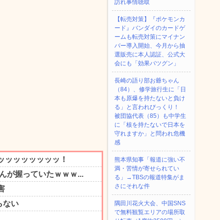
訪れ事情聴取
【転売対策】『ポケモンカ
ード』バンダイのカードゲ
ームも転売対策にマイナン
バー導入開始、今月から抽
選販売に本人認証、公式大
会にも「効果バツグン」
長崎の語り部お爺ちゃん
（84）、修学旅行生に「日
本も原爆を持たないと負け
る」と言われびっくり！
被団協代表（85）も中学生
に「核を持たないで日本を
守れますか」と問われ危機
感
熊本県知事「報道に強い不
満・苦情が寄せられてい
る」→TBSの報道特集がま
さにそれな件
隅田川花火大会、中国SNS
で無料観覧エリアの場所取