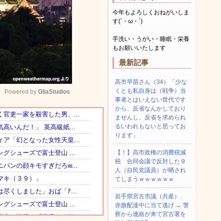
今年もよろしくおねがいしま
す(´・ω・`)
手洗い・うがい・睡眠・栄養
もお願いいたします
最新記事
高市早苗さん（34）「少な
くとも私自身は（戦争）当
Powered by 
GliaStudios
事者とはいえない世代です
から、反省なんかしており
ませんし、反省を求められ
Mute
るいわれもないと思ってお
ります」
【！】高市政権の消費税減
税 合同会議で反対した９
人（自民党議員）が晒され
てしまうｗｗｗｗｗｗ
岩手県宮古市議（共産）、
赤旗配達中に当て逃げ → 警
察から連絡が来て宮古署を