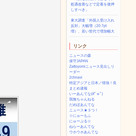
処遇改善などで定着を後押
しすべき」
東大調査「外国人受け入れ
反対」大幅増（20.7pt
増）、若い世代で増加幅大
リンク
ニュースの森
保守JAPAN
Zattoyomiニュース見出しリ
ーダー
2chnavi
特定アジアと日本／情強！良
まとめ速報
いーあんてな(#ﾟｗﾟ)
我無ちゃんねる
だめぽあんてな
ニュース★３つ！
☆にゅーもふ
にゅーぷる☆
ねらーあんてな
ウホウホあんてな