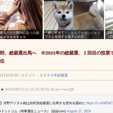
美人だけどBBAになった結
「嬉しすぎて！」とんでもないジャン
【画
ｗｗｗｗｗｗｗｗ
プ力を発揮する柴犬が話題に
（2
を募
郎、総裁選出馬へ ※2021年の総裁選、１回目の投票
位
月17日16:05 / カテゴリ：
２０２４年総裁選
 ★
2024/08/17(土) 15:25:29.81 ID:an++/emQ9
報】河野デジタル相は自民党総裁選に出馬する意向を固めた
https://t.co/WXd
事ドットコム（時事通信ニュース） (@jijicom)
August 17, 2024