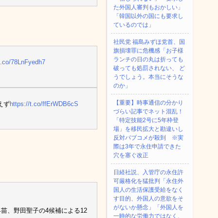
た外国人審判もおかしい」
「韓国以外の国にも要求し
ているのでは」
社民党 福島みずほ党首、国
旗損壊罪に危機感「お子様
ランチの日の丸は折っても
/t.co/78LnFyedh7
破っても処罰されない、 ど
うでしょう。本当にそうな
のか」
【重要】時事通信の分かり
えず
https://t.co/ffErWDB6cS
づらい記事でネット混乱！
「特定技能2号に5年枠登
場」を移民拡大と勘違いし
反対パブコメが殺到 ※実
際は3年で永住申請できた
穴を塞ぐ改正
日経社説、入管庁の永住許
可厳格化を猛批判「永住外
国人の生活保護受給をなく
す目的、外国人の意欲をそ
がないか懸念」「外国人を
苗、野田聖子の4候補による12
一時的な労働力ではなく、