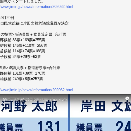
論戦がスタートしました。
//www.jimin.jp/news/information/202032.html
年9月29日
代自民党総裁に岸田文雄衆議院議員が決定
目の投票>※議員票＋党員算定票=合計票
候補 86票+169票=255票
候補 146票+110票=256票
候補 114票+74票=188票
子候補 34票+29票=63票
投票>※議員票＋都道府県票=合計票
候補 131票+39票=170票
雄候補 249票+8票=257票
//www.jimin.jp/news/information/202062.html