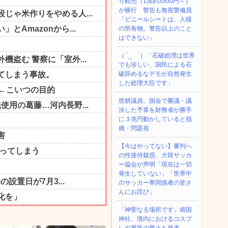
り転売（1席約3500円～）
が横行 警告も無視警備員
「ビニールシートは、人様
の所有物。警告以上のこと
はできない」
（ ´_ゝ`）「石破総理は世界
でも珍しい、国民による石
破辞めるなデモが自然発生
した総理大臣です」
世耕議員、国会で審議・議
決した予算を財務省が勝手
に３兆円動かしていると指
摘・問題視
【今はやってない】審判へ
の性接待疑惑、大韓サッカ
ー協会が声明「現在は一切
発生していない」「世界中
のサッカー界関係者の皆さ
んにお詫び」
「神聖なる場所です」靖国
神社、境内におけるコスプ