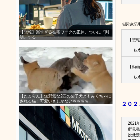
※関連記
【悲報】楽すぎる在宅ワークの正体、ついに『判
明』する・・・・・・
【悲報
— もえ
【動画
— もえ
【たまらん】無邪気な2匹の柴子犬ともみくちゃに
される猫！可愛いさしかないｗｗｗｗ
２０２
2021
所見発
総裁選