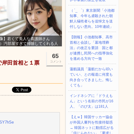
レや軍装の禁止を発表
（ ´_ゝ`）東京新聞「小池都
知事、今年も虐殺された朝
鮮人犠牲者らを追悼文を送
付しない意向。10年連続」
【朗報】小池都知事、高市
像】若くて美人な看護師さん
首相と会談し「墓地埋葬
3）汚部屋すぎて掃除してくれる人
法」の改正を要請 国と都
集ｗｗｗ
が連携し民間への指導強化
65
を進める方向で一致
で岸田首相と１票
コメント
蓮舫議員「蓮舫だから叩い
ていい、との報道に何度も
向き合ってきました。悔し
くても」
インドネシアに「ドラえも
ん」という名前の市民が16
人、「のび太」は181人
【えｗ】韓国サッカー協会
CSY7hSe
が外国人審判を性接待疑惑
→ 韓国ネットに動揺広がる
「信じられない」「要求し