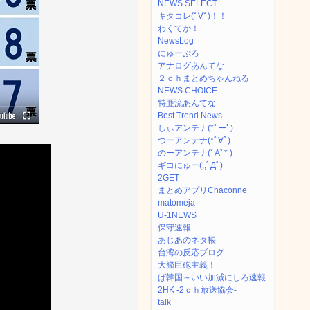
NEWS SELECT
キタコレ(ﾟ∀ﾟ)！！
わくてか！
NewsLog
にゅーぷろ
アナログあんてな
２ｃｈまとめちゃんねる
NEWS CHOICE
特亜流あんてな
Best Trend News
しぃアンテナ(*ﾟーﾟ)
つーアンテナ(*ﾟ∀ﾟ)
のーアンテナ(ﾟAﾟ* )
ギコにゅー(,,ﾟДﾟ)
2GET
まとめアプリChaconne
matomeja
U-1NEWS
保守速報
あじあのネタ帳
台湾の反応ブログ
大艦巨砲主義！
ば韓国～いい加減にしろ速報
2HK -2ｃｈ放送協会-
talk