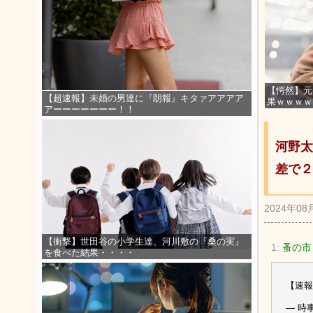
【愕然】元
【超速報】未婚の男達に『朗報』キタァアアアア
果ｗｗｗｗ
アーーーーーーー！！
河野太
差で２
2024年08
【衝撃】世田谷の小学生達、河川敷の『桑の実』
1:
蚤の市
を食べた結果・・・・
【速
— 時