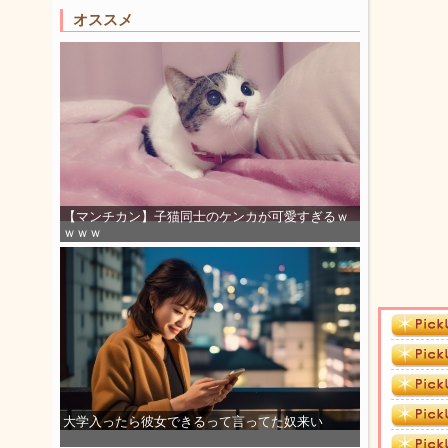
オススメ
【マンチカン】子猫同士のケンカが可愛すぎるｗ
ｗｗｗ
大学入ったら彼女できるって言ってた奴来い