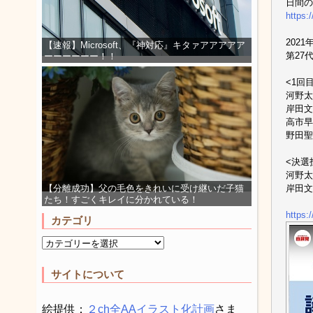
日間の
https:
2021
【速報】Microsoft、『神対応』キタァアアアアア
第27
ーーーーーー！！
<1回
河野太郎
岸田文雄
高市早苗
野田聖
<決選
河野太郎
岸田文
【分離成功】父の毛色をきれいに受け継いだ子猫
たち！すごくキレイに分かれている！
https:
カテゴリ
サイトについて
絵提供：
２ch全AAイラスト化計画
さま