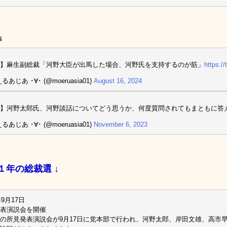
事
】麻生副総裁「河野大臣が出馬した場合、河野氏を支持するのが筋」
https:/
るあじあ ･∀･ (@moeruasia01)
August 16, 2024
】河野太郎氏、河野談話についてどう思うか、何度質問されてもまともに答
るあじあ ･∀･ (@moeruasia01)
November 6, 2023
１年の総裁選 ↓
年9月17日
表演説会を開催
の所見発表演説会が9月17日に党本部で行われ、河野太郎、岸田文雄、高市早