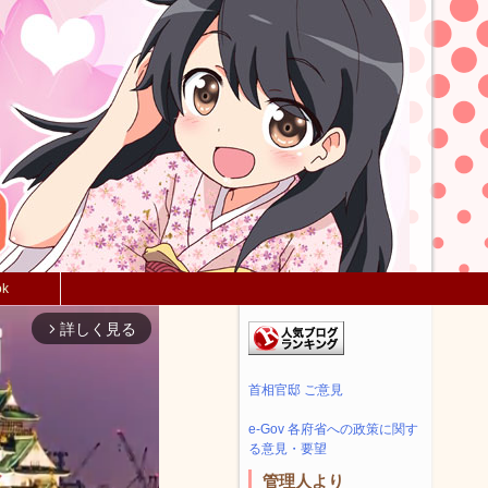
ok
詳しく見る
arrow_forward_ios
首相官邸 ご意見
e-Gov 各府省への政策に関す
る意見・要望
管理人より