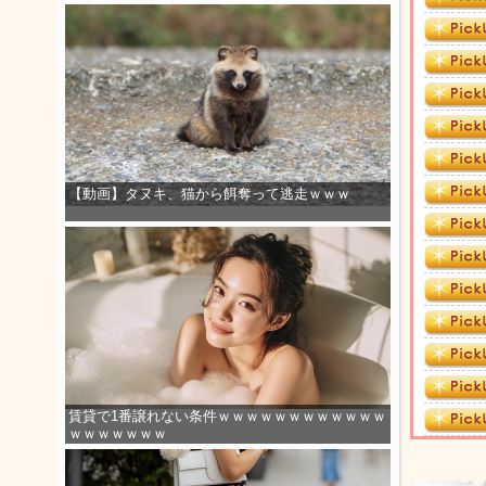
【動画】タヌキ、猫から餌奪って逃走ｗｗｗ
賃貸で1番譲れない条件ｗｗｗｗｗｗｗｗｗｗｗｗ
ｗｗｗｗｗｗｗ