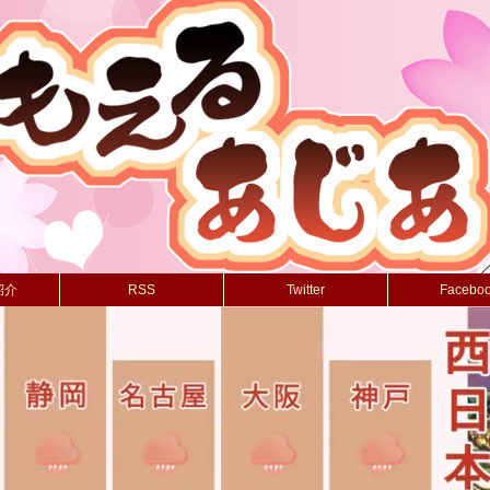
紹介
RSS
Twitter
Facebo