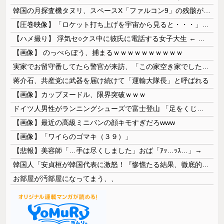
韓国の月探査機タヌリ、スペースX「ファルコン9」の残骸が月面に衝突する様子を撮影！
【圧巻映像】「ロケット打ち上げを宇宙から見ると・・・」の動画が衝撃的
【ハメ撮り】 浮気セ○クス中に彼氏に電話する女子大生 ← これを現実にやる子が現れる…
【画像】 のっぺらぼう、捕まるｗｗｗｗｗｗｗｗｗｗ
実家でお留守番してたら警官が来訪、「この家空き家でしたよね？」と問いかけてくるが実際は30年ほど住んでおり……
蒋介石、共産党に武器を届け続けて「運輸大隊長」と呼ばれる
【画像】カップヌードル、限界突破ｗｗｗ
ドイツ人男性がランニングシューズで富士登山 「足をくじいて動けない」
【画像】最近の高級ミニバンの顔キモすぎだろwww
【画像】「ワイらのゴマキ（３９）」
【悲報】美容師「…手は尽くしました」おば「ｱｯ…ｯｽ…」→
韓国人「安貞桓が韓国代表に激怒！『惨憺たる結果、徹底的な刷新が必要だ』と監督や協会を痛烈批判」
お部屋が汚部屋になってまう、、