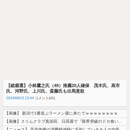
【総裁選】小林鷹之氏（49）推薦20人確保 茂木氏、高市
氏、河野氏、上川氏、斎藤氏も出馬意欲
2024/08/15 23:44
コメント(41)
【画像】 新潟で1番並ぶラーメン屋に来たでｗｗｗｗｗｗｗｗ
【画像】スリムクラブ真栄田、日高屋で『限界突破のドカ食い』を披露するｗ...
【ニュース】 高市政権の消費税減税に反対している９人の自民党議員が全て...