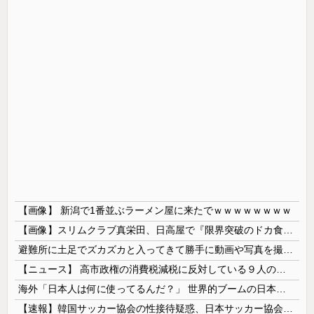
【画像】 新潟で1番並ぶラーメン屋に来たでｗｗｗｗｗｗｗｗ
【画像】スリムクラブ真栄田、日高屋で『限界突破のドカ食い』を披露するｗｗｗｗｗｗ
避難所に土足でズカズカと入ってきて勝手に動画や写真を撮影したメディア取材陣、挙句の果てに要求してきたのは……
【ニュース】 高市政権の消費税減税に反対している９人の自民党議員が全て判明！！！！ やっぱりコイツラかｗｗｗｗｗ
海外「日本人は何に使ってるんだ？」 世界的ブームの日本の食品、買ってみたものの使い道が分からない外国人が続出
【速報】韓国サッカー協会の性接待疑惑、日本サッカー協会が4人の日本人審判員を調査「調査後に結果を公表します」