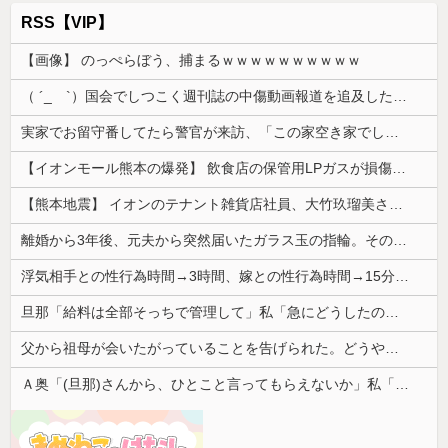
RSS【VIP】
【画像】 のっぺらぼう、捕まるｗｗｗｗｗｗｗｗｗｗ
（ ´_ゝ`）国会でしつこく週刊誌の中傷動画報道を追及した立憲議員、自身への誹謗中傷・苦情電話被害を訴え「総理に疑問を質す、当然のことをした...
実家でお留守番してたら警官が来訪、「この家空き家でしたよね？」と問いかけてくるが実際は30年ほど住んでおり……
【イオンモール熊本の爆発】 飲食店の保管用LPガスが損傷「救出時も室内にガス充満」2人死亡、1人心肺停止
【熊本地震】 イオンのテナント雑貨店社員、大竹玖瑠美さん(22)がカワイイ・・・
離婚から3年後、元夫から突然届いたガラス玉の指輪。その真意を知った瞬間、私も弁護士も言葉を失って…
浮気相手との性行為時間→3時間、嫁との性行為時間→15分wwwwwwwww
旦那「給料は全部そっちで管理して」私「急にどうしたの？」→気づけば夫の収入がそのまま私名義の貯金になっていて…
父から祖母が会いたがっていることを告げられた。どうやら祖母は天麩羅通りの糞トメだったようで...
Ａ奥「(旦那)さんから、ひとこと言ってもらえないか」私「相談してみる」→ 人がおかしくなった瞬間を目の前で見て...