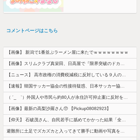
コメントページはこちら
【画像】 新潟で1番並ぶラーメン屋に来たでｗｗｗｗｗｗｗｗ
【画像】スリムクラブ真栄田、日高屋で『限界突破のドカ食い』を披露するｗｗｗｗｗｗ
【ニュース】 高市政権の消費税減税に反対している９人の自民党議員が全て判明！！！！ やっぱりコイツラかｗｗｗｗｗ
【速報】韓国サッカー協会の性接待疑惑、日本サッカー協会が4人の日本人審判員を調査「調査後に結果を公表します」
（ ´_ゝ`）外国人や市民ら約80人が永住許可抑止案に反対を訴え「選別、差別の作業」「国会審議も経ずいきなり厳格化する国に誰が来ますか！」「今す...
【画像】最新の高梨沙羅さん🥺 【Pickup08082923】
【仰天】 石破茂さん、自民若手に舐めてかかった結果「全てを失うｗｗｗｗｗ」
避難所に土足でズカズカと入ってきて勝手に動画や写真を撮影したメディア取材陣、挙句の果てに要求してきたのは……