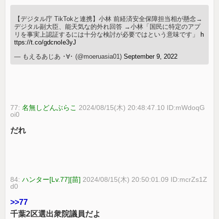
【デジタル庁 TikTokと連携】小林 前経済安全保障担当相が懸念→
デジタル副大臣、能天気な的外れ回答 →小林「国民に特定のアプ
リを事実上認証するには十分な検討が必要ではという意味です」
h
ttps://t.co/gdcnoIe3yJ
— もえるあじあ ･∀･ (@moeruasia01)
September 9, 2022
77:
名無しどんぶらこ
2024/08/15(木) 20:48:47.10 ID:mWdoqG
oi0
だれ
84:
ハンター[Lv.77][苗]
2024/08/15(木) 20:50:01.09 ID:mcrZs1Z
d0
>>77
千葉2区選出衆院議員だよ