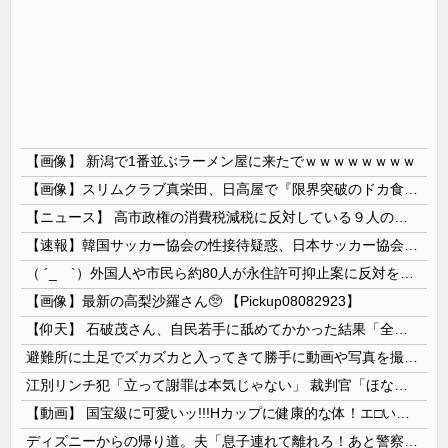
【画像】 新潟で1番並ぶラーメン屋に来たでｗｗｗｗｗｗｗｗ
【画像】スリムクラブ真栄田、日高屋で『限界突破のドカ食い』を披露するｗｗｗｗｗｗ
【ニュース】 高市政権の消費税減税に反対している９人の自民党議員が全て判明！！！！ やっぱりコイツラかｗｗｗｗｗ
【速報】韓国サッカー協会の性接待疑惑、日本サッカー協会が4人の日本人審判員を調査「調査後に結果を公表します」
（ ´_ゝ`）外国人や市民ら約80人が永住許可抑止案に反対を訴え「選別、差別の作業」「国会審議も経ずいきなり厳格化する国に誰が来ますか！」「今す...
【画像】最新の高梨沙羅さん🥺 【Pickup08082923】
【仰天】 石破茂さん、自民若手に舐めてかかった結果「全てを失うｗｗｗｗｗ」
避難所に土足でズカズカと入ってきて勝手に動画や写真を撮影したメディア取材陣、挙句の果てに要求してきたのは……
江別リンチ犯「立って謝罪は本気じゃない」 裁判官「ほな裁判で土下座してないキミは本気じゃないな」
【動画】 国宝級に可愛いッ!!!Hカップに健康的な体！エ□い！乳首からマ●コまで見えているよ 笑
ディズニーからの帰り道。夫「息子連れて離れろ！あと警察に通報！」私「助けて！」駅員「どうしました！？」→トンデモナイことに…