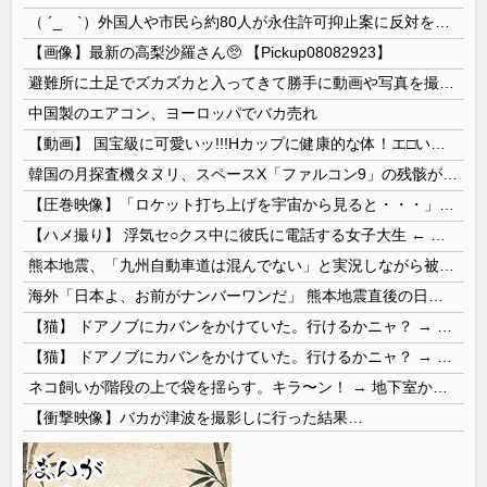
（ ´_ゝ`）外国人や市民ら約80人が永住許可抑止案に反対を訴え「選別、差別の作業」「国会審議も経ずいきなり厳格化する国に誰が来ますか！」「今す...
【画像】最新の高梨沙羅さん🥺 【Pickup08082923】
避難所に土足でズカズカと入ってきて勝手に動画や写真を撮影したメディア取材陣、挙句の果てに要求してきたのは……
中国製のエアコン、ヨーロッパでバカ売れ
【動画】 国宝級に可愛いッ!!!Hカップに健康的な体！エ□い！乳首からマ●コまで見えているよ 笑
韓国の月探査機タヌリ、スペースX「ファルコン9」の残骸が月面に衝突する様子を撮影！
【圧巻映像】「ロケット打ち上げを宇宙から見ると・・・」の動画が衝撃的
【ハメ撮り】 浮気セ○クス中に彼氏に電話する女子大生 ← これを現実にやる子が現れる…
熊本地震、「九州自動車道は混んでない」と実況しながら被災地へ向かう有名アナなどに批判殺到 全国紙記者「最新の状況をいち早く伝えることは報道機関としての責務」「情報を取り上げることには大きな意義がある」
海外「日本よ、お前がナンバーワンだ」 熊本地震直後の日本の対応のスピードに世界が衝撃
【猫】 ドアノブにカバンをかけていた。行けるかニャ？ → 猫はこうなります…
【猫】 ドアノブにカバンをかけていた。行けるかニャ？ → 猫はこうなります…
ネコ飼いが階段の上で袋を揺らす。キラ〜ン！ → 地下室からヤツが現れる…
【衝撃映像】バカが津波を撮影しに行った結果…