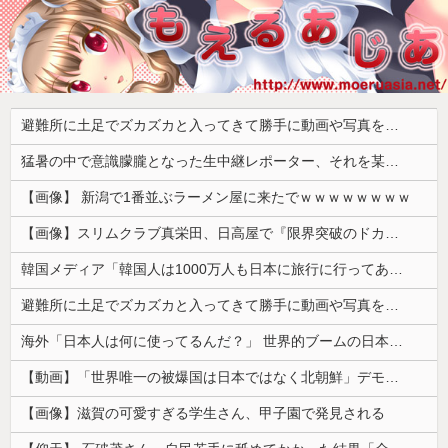
避難所に土足でズカズカと入ってきて勝手に動画や写真を撮影したメディア取材陣、挙句の果てに要求してきたのは……
猛暑の中で意識朦朧となった生中継レポーター、それを某出演者が爆笑しながら現場レポート続行を強制する動画が再注目されて……
【画像】 新潟で1番並ぶラーメン屋に来たでｗｗｗｗｗｗｗｗ
【画像】スリムクラブ真栄田、日高屋で『限界突破のドカ食い』を披露するｗｗｗｗｗｗ
韓国メディア「韓国人は1000万人も日本に旅行に行ってあげるのに、どうして日本人は韓国に来ないのか」自国に魅力がないのを棚に上げて日本を分析
避難所に土足でズカズカと入ってきて勝手に動画や写真を撮影したメディア取材陣、挙句の果てに要求してきたのは……
海外「日本人は何に使ってるんだ？」 世界的ブームの日本の食品、買ってみたものの使い道が分からない外国人が続出
【動画】「世界唯一の被爆国は日本ではなく北朝鮮」デモが開催される
【画像】滋賀の可愛すぎる学生さん、甲子園で発見される