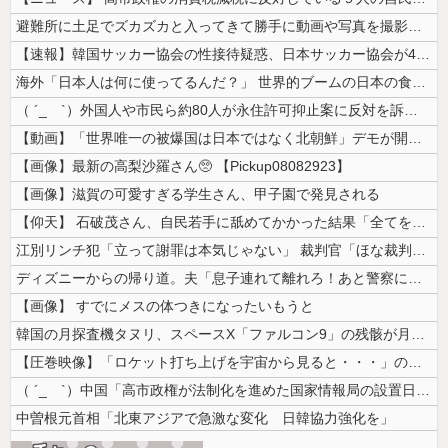
避難所に土足でズカズカと入ってきて勝手に動画や写真を撮影したメディア取...
【速報】韓国サッカー協会の性接待疑惑、日本サッカー協会が4人の日本人審...
海外「日本人は何に使ってるんだ？」 世界的ブームの日本の食品、買ってみ...
（ ´_ゝ`）外国人や市民ら約80人が永住許可抑止案に反対を訴え「選別...
【動画】「世界唯一の被爆国は日本ではなく北朝鮮」デモが開催される
【画像】最新の高梨沙羅さん🥺 【Pickup08082923】
【画像】滋賀の可愛すぎる学生さん、甲子園で発見される
【仰天】 石破茂さん、自民若手に舐めてかかった結果「全てを失うｗｗｗｗ...
江別リンチ犯「立って謝罪は本気じゃない」 裁判官「ほな裁判で土下座して...
ディズニーからの帰り道。夫「息子連れて離れろ！あと警察に通報！」私「助...
【画像】 すでにメスの体つきになったいもうと
韓国の月探査機タヌリ、スペースX「ファルコン9」の残骸が月面に衝突する...
【圧巻映像】「ロケット打ち上げを宇宙から見ると・・・」の動画が衝撃的
（ ´_ゝ`）中国「高市政権が法制化を進めた国家情報局の設置日が7月3...
中曽根元首相「北東アジアで急激な変化 日韓協力強化を」