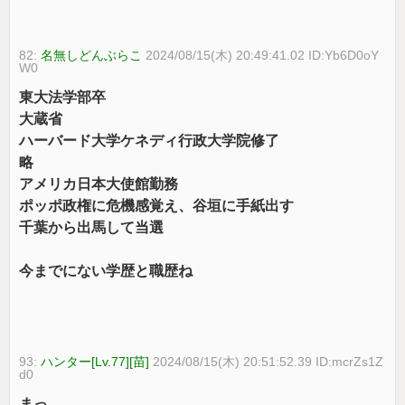
82:
名無しどんぶらこ
2024/08/15(木) 20:49:41.02 ID:Yb6D0oY
W0
東大法学部卒
大蔵省
ハーバード大学ケネディ行政大学院修了
略
アメリカ日本大使館勤務
ポッポ政権に危機感覚え、谷垣に手紙出す
千葉から出馬して当選
今までにない学歴と職歴ね
93:
ハンター[Lv.77][苗]
2024/08/15(木) 20:51:52.39 ID:mcrZs1Z
d0
まっ