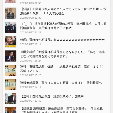
2024/09/29 09:56
【怪談】加藤勝信本人含め２１人でカツカレー食べて鼓舞 → 投
票結果１６票 → １７人で反省会
2024/09/28 12:33
（ ´_ゝ`） 旧岸田派100人が石破に投票 ※岸田首相、１月に派
閥解散宣言、岸田派は９月２日に解散
2024/09/27 21:28
総理に選ばれた石破茂の顔ＷＷＷＷＷＷＷＷＷＷＷＷＷＷＷＷ
2024/09/27 17:11
岸田文雄氏「新総裁は石破茂さんとなりました」「私も一兵卒
となって自民党を支えて参ります」
2024/09/27 16:24
速報 石破茂総裁、爆誕！ 総裁選決戦投票 高市（１９４）
石破（２１５）
2024/09/27 15:26
速報★総裁選、高市（１８１）石破（１５４） 決戦投票へ
2024/09/27 14:11
【速報】自民党総裁選 議員投票終了、開票中
2024/09/27 13:43
【総裁選 決戦投票】麻生副総裁「高市氏を支持」 岸田総裁
「高市氏以外を支持」（参院岸田派「石破」