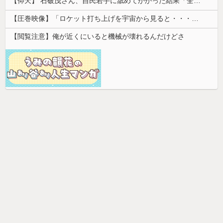
【仰天】 石破茂さん、自民若手に舐めてかかった結果「全てを失うｗｗｗｗｗ」
【圧巻映像】「ロケット打ち上げを宇宙から見ると・・・」の動画が衝撃的
【閲覧注意】俺が近くにいると機械が壊れるんだけどさ