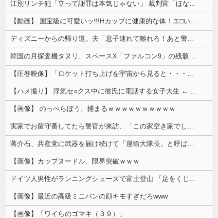
江別リンチ犯「立って謝罪は本気じゃない」 裁判官「ほな裁判で土下座してないキミは本気じゃないな」
【動画】 国宝級に可愛いッ!!!Hカップに健康的な体！エ□い！乳首からマ●コまで見えているよ 笑
ディズニーからの帰り道。夫「息子連れて離れろ！あと警察に通報！」私「助けて！」駅員「どうしました！？」→トンデモナイことに…
韓国の月探査機タヌリ、スペースX「ファルコン9」の残骸が月面に衝突する様子を撮影！
【圧巻映像】「ロケット打ち上げを宇宙から見ると・・・」の動画が衝撃的
【ハメ撮り】 浮気セ○クス中に彼氏に電話する女子大生 ← これを現実にやる子が現れる…
【画像】 のっぺらぼう、捕まるｗｗｗｗｗｗｗｗｗｗ
実家でお留守番してたら警官が来訪、「この家空き家でしたよね？」と問いかけてくるが実際は30年ほど住んでおり……
蒋介石、共産党に武器を届け続けて「運輸大隊長」と呼ばれる
【画像】カップヌードル、限界突破ｗｗｗ
ドイツ人男性がランニングシューズで富士登山 「足をくじいて動けない」
【画像】最近の高級ミニバンの顔キモすぎだろwww
【画像】「ワイらのゴマキ（３９）」