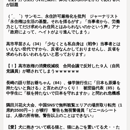
が話題
（ ´_ゝ`）サンモニ、永住許可厳格化を批判 ジャーナリスト
「永住権は生活の基盤。それを揺るがす」「当事者から、労働
力としてだけ求められ住民とはみられないのかという声」アナ
「政府によって、ヘイトがより進んでしまう」
高市早苗さん（34）「少なくとも私自身は（戦争）当事者とは
いえない世代ですから、反省なんかしておりませんし、反省を
求められるいわれもないと思っております」
【！】高市政権の消費税減税 合同会議で反対した９人（自民
党議員）が晒されてしまうｗｗｗｗｗｗ
長崎の語り部お爺ちゃん（84）、修学旅行生に「日本も原爆を
持たないと負ける」と言われびっくり！ 被団協代表（85）も
中学生に「核を持たないで日本を守れますか」と問われ危機感
隅田川花火大会、中国SNSで無料観覧エリアの場所取り転売（1
席約3500円～）が横行 警告も無視警備員「ビニールシート
は、人様の所有物。警告以上のことはできない」
【愛】犬に抱きついて眠る猫と、猫にあごを置いてる犬・・た